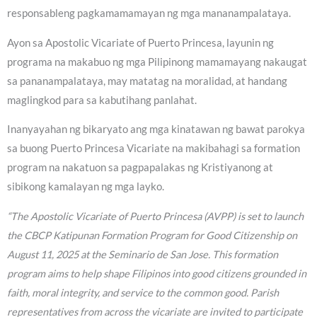
responsableng pagkamamamayan ng mga mananampalataya.
Ayon sa Apostolic Vicariate of Puerto Princesa, layunin ng
programa na makabuo ng mga Pilipinong mamamayang nakaugat
sa pananampalataya, may matatag na moralidad, at handang
maglingkod para sa kabutihang panlahat.
Inanyayahan ng bikaryato ang mga kinatawan ng bawat parokya
sa buong Puerto Princesa Vicariate na makibahagi sa formation
program na nakatuon sa pagpapalakas ng Kristiyanong at
sibikong kamalayan ng mga layko.
“The Apostolic Vicariate of Puerto Princesa (AVPP) is set to launch
the CBCP Katipunan Formation Program for Good Citizenship on
August 11, 2025 at the Seminario de San Jose. This formation
program aims to help shape Filipinos into good citizens grounded in
faith, moral integrity, and service to the common good. Parish
representatives from across the vicariate are invited to participate