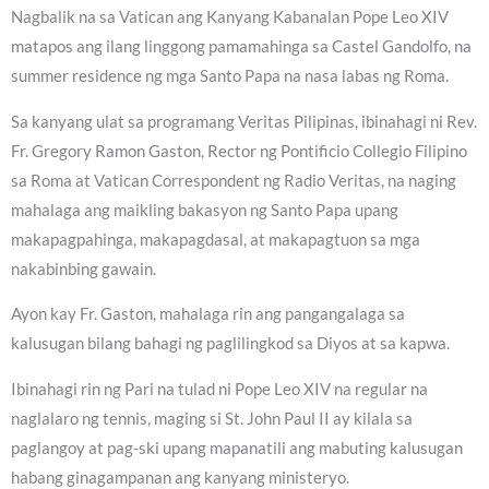
Nagbalik na sa Vatican ang Kanyang Kabanalan Pope Leo XIV
matapos ang ilang linggong pamamahinga sa Castel Gandolfo, na
summer residence ng mga Santo Papa na nasa labas ng Roma.
Sa kanyang ulat sa programang Veritas Pilipinas, ibinahagi ni Rev.
Fr. Gregory Ramon Gaston, Rector ng Pontificio Collegio Filipino
sa Roma at Vatican Correspondent ng Radio Veritas, na naging
mahalaga ang maikling bakasyon ng Santo Papa upang
makapagpahinga, makapagdasal, at makapagtuon sa mga
nakabinbing gawain.
Ayon kay Fr. Gaston, mahalaga rin ang pangangalaga sa
kalusugan bilang bahagi ng paglilingkod sa Diyos at sa kapwa.
Ibinahagi rin ng Pari na tulad ni Pope Leo XIV na regular na
naglalaro ng tennis, maging si St. John Paul II ay kilala sa
paglangoy at pag-ski upang mapanatili ang mabuting kalusugan
habang ginagampanan ang kanyang ministeryo.