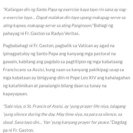
“Kailangan din ng Santo Papa ng exercise kaya tayo rin sana ay nag-
e-exercise tayo… Dapat malakas din tayo upang makapag-serve sa
ating kapwa, makapag-serve sa ating Panginoon.”
Bahagi ng
pahayag ni Fr. Gaston sa Radyo Veritas.
Pagbabahagi ni Fr. Gaston, pagbalik sa Vatican ay agad na
ipinagpatuloy ng Santo Papa ang kanyang mga pastoral na
gawain, kabilang ang pagdalo sa pagtitipon ng mga kabataang
Franciscans sa Assisi, kung saan sa kanyang pakikipag-usap sa
mga kabataan ay binigyang-diin ni Pope Leo XIV ang kahalagahan
ng katahimikan at panalangin bilang daan sa tunay na
kapayapaan.
“Sabi niya, si St. Francis of Assisi, ay ‘yung prayer life niya, talagang
‘yung silence during the day. May time siya, na para sa silence, sa
dasal. Sana tayo din… Yan ‘yung kanyang prayer for peace.”
Dagdag
pa ni Fr. Gaston.