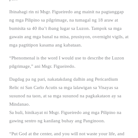
Ibinahagi rin ni Msgr. Figueiredo ang mainit na pagtanggap
ng mga Pilipino sa pilgrimage, na tumagal ng 18 araw at
bumisita sa 40 iba’t ibang lugar sa Luzon. Tampok sa mga
gawain ang mga banal na misa, prusisyon, overnight vigils, at
mga pagtitipon kasama ang kabataan.
“Phenomenal is the word I would use to describe the Luzon
pilgrimage,” ani Msgr. Figueiredo.
Dagdag pa ng pari, nakatakdang dalhin ang Pericardium
Relic ni San Carlo Acutis sa mga lalawigan sa Visayas sa
susunod na taon, at sa mga susunod na pagkakataon ay sa
Mindanao.
Sa huli, hinikayat ni Msgr. Figueiredo ang mga Pilipino na
gawing sentro ng kanilang buhay ang Panginoon.
“Put God at the center, and you will not waste your life, and