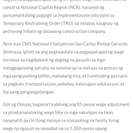
sahod sa National Capital Region (NCR), kasunod ng
pansamantalang pagpigil sa implementasyon nito dahil sa
Temporary Restraining Order (TRO) na inilabas kaugnay ng
petisyong inihain ng dalawang construction company.
Ayon kay CWS National Chairperson San Carlos Bishop Gerardo
Alminaza, iginiit na ang pagkaantala sa pagpapatupad ng wage
increase ay nagdudulot ng dagdag na pasanin sa mga
manggagawang patuloy na nahaharap sa mataas na presyo ng
mga pangunahing bilihin, mababang kita, at tumitinding gastusin
sa pagkain, transportasyon, pabahay, kalusugan, edukasyon, at
iba pang pangangailangan.
Giit ng Obispo, bagama’t kabilang ang 85-pesos wage adjustment
sa pinakamalalaking wage hike sa mga nakalipas na taon,
nananatili pa rin itong malayo sa isinusulong na family living
wage na ngayon ay umaabot na sa 1,300-pesos upang