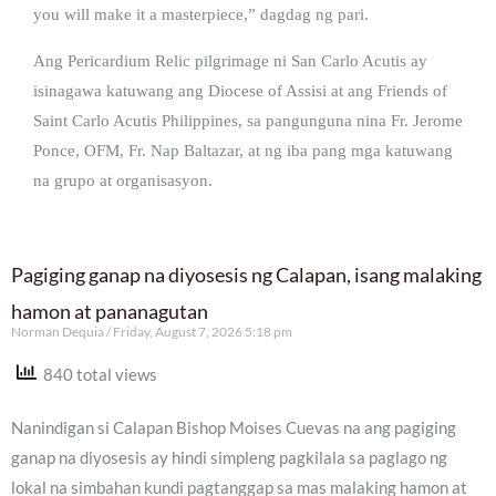
you will make it a masterpiece,” dagdag ng pari.
Ang Pericardium Relic pilgrimage ni San Carlo Acutis ay
isinagawa katuwang ang Diocese of Assisi at ang Friends of
Saint Carlo Acutis Philippines, sa pangunguna nina Fr. Jerome
Ponce, OFM, Fr. Nap Baltazar, at ng iba pang mga katuwang
na grupo at organisasyon.
Pagiging ganap na diyosesis ng Calapan, isang malaking
hamon at pananagutan
Norman Dequia
Friday, August 7, 2026 5:18 pm
840 total views
Nanindigan si Calapan Bishop Moises Cuevas na ang pagiging
ganap na diyosesis ay hindi simpleng pagkilala sa paglago ng
lokal na simbahan kundi pagtanggap sa mas malaking hamon at