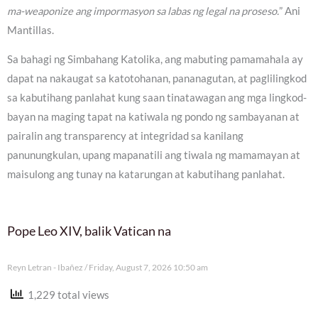
ma-weaponize ang impormasyon sa labas ng legal na proseso.
” Ani
Mantillas.
Sa bahagi ng Simbahang Katolika, ang mabuting pamamahala ay
dapat na nakaugat sa katotohanan, pananagutan, at paglilingkod
sa kabutihang panlahat kung saan tinatawagan ang mga lingkod-
bayan na maging tapat na katiwala ng pondo ng sambayanan at
pairalin ang transparency at integridad sa kanilang
panunungkulan, upang mapanatili ang tiwala ng mamamayan at
maisulong ang tunay na katarungan at kabutihang panlahat.
Pope Leo XIV, balik Vatican na
Reyn Letran - Ibañez
Friday, August 7, 2026 10:50 am
1,229 total views