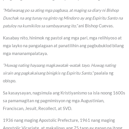
“Maliwanag po sa ating mga pagbasa, at maging sa diary ni Bishop
Duschak na ang tunay na ginto ng Mindoro ay ang Espiritu Santo na
patuloy na kumikilos sa sambayanang ito,”
ani Bishop Cuevas.
Kasabay nito, hinimok ng pastol ang mga pari, mga relihiyoso at
mga layko na pangalagaan at panatilihin ang pagbubuklod bilang
mga mananampalataya.
“Huwag nating hayaang magkawatak-watak tayo. Huwag nating
sirain ang pagkakaisang binigkis ng Espiritu Santo,”
paalala ng
obispo.
Sa kasaysayan, nagsimula ang Kristiyanismo sa isla noong 1600s
sa pamamagitan ng pagmimisyon ng mga Augustinian,
Franciscan, Jesuit, Recollect, at SVD.
1936 nang maging Apostolic Prefecture, 1961 nang maging
Apostolic Vicariate, at makalipas ang 75 taon ay ganap na itong