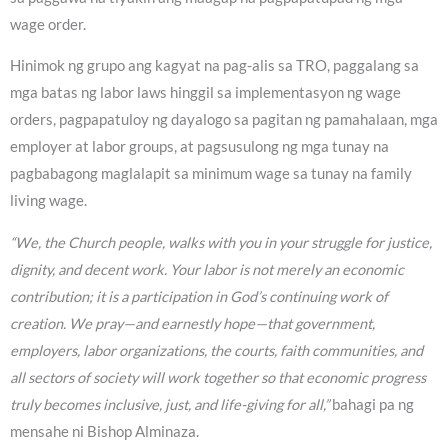
wage order.
Hinimok ng grupo ang kagyat na pag-alis sa TRO, paggalang sa
mga batas ng labor laws hinggil sa implementasyon ng wage
orders, pagpapatuloy ng dayalogo sa pagitan ng pamahalaan, mga
employer at labor groups, at pagsusulong ng mga tunay na
pagbabagong maglalapit sa minimum wage sa tunay na family
living wage.
“We, the Church people, walks with you in your struggle for justice,
dignity, and decent work. Your labor is not merely an economic
contribution; it is a participation in God’s continuing work of
creation. We pray—and earnestly hope—that government,
employers, labor organizations, the courts, faith communities, and
all sectors of society will work together so that economic progress
truly becomes inclusive, just, and life-giving for all,”
bahagi pa ng
mensahe ni Bishop Alminaza.