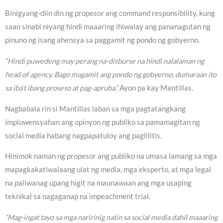
Binigyang-diin din ng propesor ang command responsibility, kung
saan sinabi niyang hindi maaaring ihiwalay ang pananagutan ng
pinuno ng isang ahensya sa paggamit ng pondo ng gobyerno.
“Hindi puwedeng may perang na-disburse na hindi nalalaman ng
head of agency. Bago magamit ang pondo ng gobyerno, dumaraan ito
sa iba’t ibang proseso at pag-apruba.”
Ayon pa kay Mantillas.
Nagbabala rin si Mantillas laban sa mga pagtatangkang
impluwensyahan ang opinyon ng publiko sa pamamagitan ng
social media habang nagpapatuloy ang paglilitis.
Hinimok naman ng propesor ang publiko na umasa lamang sa mga
mapagkakatiwalaang ulat ng media, mga eksperto, at mga legal
na paliwanag upang higit na maunawaan ang mga usaping
teknikal sa nagaganap na impeachment trial.
“Mag-ingat tayo sa mga naririnig natin sa social media dahil maaaring