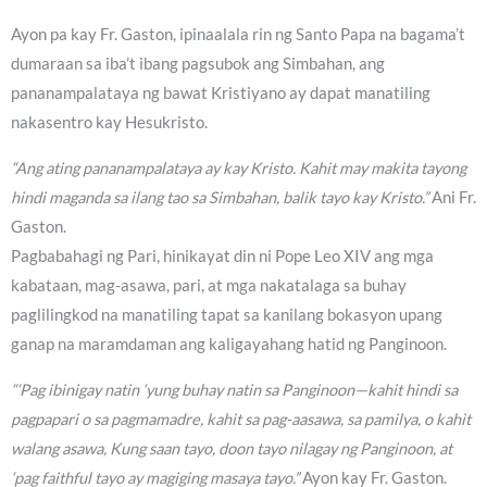
Ayon pa kay Fr. Gaston, ipinaalala rin ng Santo Papa na bagama’t
dumaraan sa iba’t ibang pagsubok ang Simbahan, ang
pananampalataya ng bawat Kristiyano ay dapat manatiling
nakasentro kay Hesukristo.
“Ang ating pananampalataya ay kay Kristo. Kahit may makita tayong
hindi maganda sa ilang tao sa Simbahan, balik tayo kay Kristo.”
Ani Fr.
Gaston.
Pagbabahagi ng Pari, hinikayat din ni Pope Leo XIV ang mga
kabataan, mag-asawa, pari, at mga nakatalaga sa buhay
paglilingkod na manatiling tapat sa kanilang bokasyon upang
ganap na maramdaman ang kaligayahang hatid ng Panginoon.
“‘Pag ibinigay natin ‘yung buhay natin sa Panginoon—kahit hindi sa
pagpapari o sa pagmamadre, kahit sa pag-aasawa, sa pamilya, o kahit
walang asawa, Kung saan tayo, doon tayo nilagay ng Panginoon, at
‘pag faithful tayo ay magiging masaya tayo.”
Ayon kay Fr. Gaston.