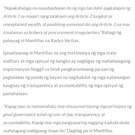
“Napakahalaga na masubaybayan ito ng mga tao dahil pagkatapos ng
Article 1 ay maaari nang talakayin ang Article 2 tungkol sa
unexplained wealth, at posibleng sumunod din ang Article 3 na may
kinalaman sa bribery at procurement irregularities.”
Bahagi ng
pahayag ni Mantillas sa Radyo Veritas.
Ipinaliwanag ni Mantillas na ang testimonya ng mga state
auditors at mga opisyal ng bangko ay nagbigay ng mahahalagang
impormasyon hinggil sa hindi pangkaraniwang paraan ng
paglalabas ng pondo ng bayan na nagdudulot ng mga katanungan
kaugnay ng transparency at accountability ng mga opisyal ng
pamahalaan.
“Kapag tayo ay namamahala, may sinusunod tayong mga prinsipyo ng
good governance tulad ng rule of law, transparency, at
accountability. Kapag may mga pangyayaring nagiging kaduda-duda,
mahalagang mabigyang-linaw ito.”
Dagdag pa ni Mantillas.