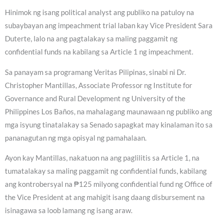
Hinimok ng isang political analyst ang publiko na patuloy na
subaybayan ang impeachment trial laban kay Vice President Sara
Duterte, lalo na ang pagtalakay sa maling paggamit ng
confidential funds na kabilang sa Article 1 ng impeachment.
Sa panayam sa programang Veritas Pilipinas, sinabi ni Dr.
Christopher Mantillas, Associate Professor ng Institute for
Governance and Rural Development ng University of the
Philippines Los Baños, na mahalagang maunawaan ng publiko ang
mga isyung tinatalakay sa Senado sapagkat may kinalaman ito sa
pananagutan ng mga opisyal ng pamahalaan.
Ayon kay Mantillas, nakatuon na ang paglilitis sa Article 1, na
tumatalakay sa maling paggamit ng confidential funds, kabilang
ang kontrobersyal na ₱125 milyong confidential fund ng Office of
the Vice President at ang mahigit isang daang disbursement na
isinagawa sa loob lamang ng isang araw.