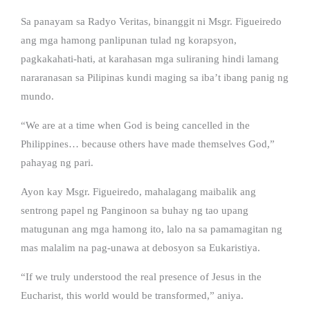
Sa panayam sa Radyo Veritas, binanggit ni Msgr. Figueiredo
ang mga hamong panlipunan tulad ng korapsyon,
pagkakahati-hati, at karahasan mga suliraning hindi lamang
nararanasan sa Pilipinas kundi maging sa iba’t ibang panig ng
mundo.
“We are at a time when God is being cancelled in the
Philippines… because others have made themselves God,”
pahayag ng pari.
Ayon kay Msgr. Figueiredo, mahalagang maibalik ang
sentrong papel ng Panginoon sa buhay ng tao upang
matugunan ang mga hamong ito, lalo na sa pamamagitan ng
mas malalim na pag-unawa at debosyon sa Eukaristiya.
“If we truly understood the real presence of Jesus in the
Eucharist, this world would be transformed,” aniya.