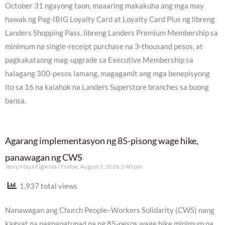
October 31 ngayong taon, maaaring makakuha ang mga may
hawak ng Pag-IBIG Loyalty Card at Loyalty Card Plus ng libreng
Landers Shopping Pass, libreng Landers Premium Membership sa
minimum na single-receipt purchase na 3-thousand pesos, at
pagkakataong mag-upgrade sa Executive Membership sa
halagang 300-pesos lamang, magagamit ang mga benepisyong
ito sa 16 na kalahok na Landers Superstore branches sa buong
bansa.
Agarang implementasyon ng 85-pisong wage hike,
panawagan ng CWS
Jerry Maya Figarola
Friday, August 7, 2026 2:40 pm
1,937 total views
Nanawagan ang Church People–Workers Solidarity (CWS) nang
kagyat na pagpapatupad na ng 85-pesos wage hike minimum na