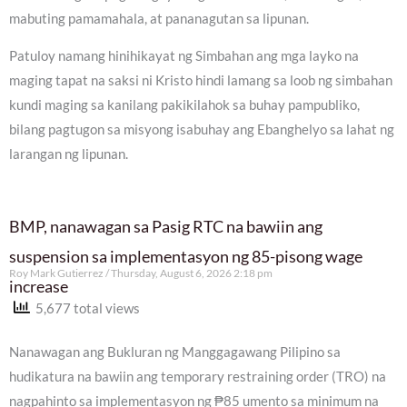
mabuting pamamahala, at pananagutan sa lipunan.
Patuloy namang hinihikayat ng Simbahan ang mga layko na
maging tapat na saksi ni Kristo hindi lamang sa loob ng simbahan
kundi maging sa kanilang pakikilahok sa buhay pampubliko,
bilang pagtugon sa misyong isabuhay ang Ebanghelyo sa lahat ng
larangan ng lipunan.
BMP, nanawagan sa Pasig RTC na bawiin ang
suspension sa implementasyon ng 85-pisong wage
Roy Mark Gutierrez
Thursday, August 6, 2026 2:18 pm
increase
5,677 total views
Nanawagan ang Bukluran ng Manggagawang Pilipino sa
hudikatura na bawiin ang temporary restraining order (TRO) na
nagpahinto sa implementasyon ng ₱85 umento sa minimum na