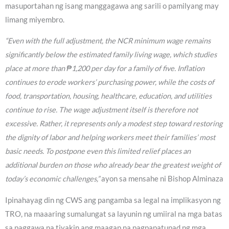
masuportahan ng isang manggagawa ang sarili o pamilyang may
limang miyembro.
“Even with the full adjustment, the NCR minimum wage remains
significantly below the estimated family living wage, which studies
place at more than ₱1,200 per day for a family of five. Inflation
continues to erode workers’ purchasing power, while the costs of
food, transportation, housing, healthcare, education, and utilities
continue to rise. The wage adjustment itself is therefore not
excessive. Rather, it represents only a modest step toward restoring
the dignity of labor and helping workers meet their families’ most
basic needs. To postpone even this limited relief places an
additional burden on those who already bear the greatest weight of
today’s economic challenges,”
ayon sa mensahe ni Bishop Alminaza
Ipinahayag din ng CWS ang pangamba sa legal na implikasyon ng
TRO, na maaaring sumalungat sa layunin ng umiiral na mga batas
sa paggawa na tiyakin ang maagap na pagpapatupad ng mga