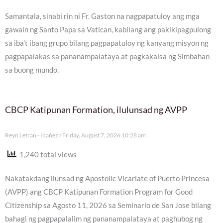
Samantala, sinabi rin ni Fr. Gaston na nagpapatuloy ang mga
gawain ng Santo Papa sa Vatican, kabilang ang pakikipagpulong
sa iba’t ibang grupo bilang pagpapatuloy ng kanyang misyon ng
pagpapalakas sa pananampalataya at pagkakaisa ng Simbahan
sa buong mundo.
CBCP Katipunan Formation, ilulunsad ng AVPP
Reyn Letran - Ibañez
Friday, August 7, 2026 10:28 am
1,240 total views
Nakatakdang ilunsad ng Apostolic Vicariate of Puerto Princesa
(AVPP) ang CBCP Katipunan Formation Program for Good
Citizenship sa Agosto 11, 2026 sa Seminario de San Jose bilang
bahagi ng pagpapalalim ng pananampalataya at paghubog ng