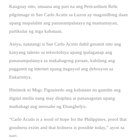
Kaugnay nito, umaasa ang pari na ang Pericardium Relic
pilgrimage ni San Carlo Acutis sa Luzon ay magsisilbing daan
upang mapalalim ang pananampalataya ng mamamayan,
partikular ng mga kabataan.
Aniya, natatangi si San Carlo Acutis dahil ginamit nito ang
kanyang talento sa teknolohiya upang ipalaganap ang
pananampalataya sa makabagong paraan, kabilang ang
paggamit ng internet upang itaguyod ang debosyon sa
Eukaristiya.
Hinimok ni Msgr. Figueiredo ang kabataan na gamitin ang
digital media nang may disiplina at pananagutan upang
maibahagi ang mensahe ng Ebanghelyo.
“Carlo Acutis is a word of hope for the Philippines, proof that
goodness exists and that holiness is possible today,” ayon sa
pari.