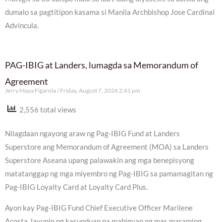
dumalo sa pagtitipon kasama si Manila Archbishop Jose Cardinal
Advincula.
PAG-IBIG at Landers, lumagda sa Memorandum of
Agreement
Jerry Maya Figarola
Friday, August 7, 2026 2:41 pm
2,556 total views
Nilagdaan ngayong araw ng Pag-IBIG Fund at Landers
Superstore ang Memorandum of Agreement (MOA) sa Landers
Superstore Aseana upang palawakin ang mga benepisyong
matatanggap ng mga miyembro ng Pag-IBIG sa pamamagitan ng
Pag-IBIG Loyalty Card at Loyalty Card Plus.
Ayon kay Pag-IBIG Fund Chief Executive Officer Marilene
Acosta, layunin ng kasunduan na mabigyan ng mas maraming