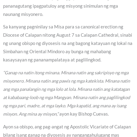
pananagutang ipagpatuloy ang misyong sinimulan ng mga
naunang misyonero.
Sa kanyang pagninilay sa Misa para sa canonical erection ng
Diocese of Calapan nitong August 7 sa Calapan Cathedral, sinabi
ng unang obispo ng diyosesis na ang bagong katayuan ng lokal na
Simbahan ng Oriental Mindoro ay bunga ng mahabang
kasaysayan ng pananampalataya at paglilingkod.
“Ganap na natin itong minana. Minana natin ang sakripisyo ng mga
misyonero. Minana natin ang pawis ng mga katekista. Minana natin
ang mga panalangin ng mga lolo at lola. Minana natin ang katatagan
at kababaang-loob ng mga Mangyan. Minana natin ang paglilingkod
ng mga pari, madre, at mga layko. Mga kapatid, ang mana ay isang
misyon. Ang mina ay misyon,”
ayon kay Bishop Cuevas.
Ayon sa obispo, ang pag-angat ng Apostolic Vicariate of Calapan
bilang isang ganap na diyosesis ay nangangahulugang mas