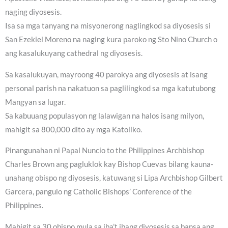
naging diyosesis.
Isa sa mga tanyang na misyonerong naglingkod sa diyosesis si
San Ezekiel Moreno na naging kura paroko ng Sto Nino Church o
ang kasalukuyang cathedral ng diyosesis.
Sa kasalukuyan, mayroong 40 parokya ang diyosesis at isang
personal parish na nakatuon sa paglilingkod sa mga katutubong
Mangyan sa lugar.
Sa kabuuang populasyon ng lalawigan na halos isang milyon,
mahigit sa 800,000 dito ay mga Katoliko.
Pinangunahan ni Papal Nuncio to the Philippines Archbishop
Charles Brown ang pagluklok kay Bishop Cuevas bilang kauna-
unahang obispo ng diyosesis, katuwang si Lipa Archbishop Gilbert
Garcera, pangulo ng Catholic Bishops’ Conference of the
Philippines.
Mahigit sa 30 obispo mula sa iba’t ibang diyosesis sa bansa ang