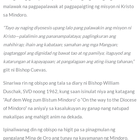
malawak na pagpapalawak at pagpapaigting ng misyon ni Kristo
sa Mindoro.
“Tayo ay naging diyosesis upang lalo pang palawakin ang misyon ni
Kristo—palalimin ang pananampalataya; paglingkuran ang
mahihirap; ihain ang kabataan; samahan ang mga Mangyan;
ipagtanggol ang dignidad ng bawat tao at ng pamilya; itaguyod ang
katarungan at kapayapaan; at pangalagaan ang ating iisang tahanan,”
giit ni Bishop Cuevas.
Sinariwa rin ng obispo ang tala sa diary ni Bishop William
Duschak, SVD noong 1962, kung saan isinulat niya ang katagang
“Auf dem Weg zum Bistum Mindoro” o “On the way to the Diocese
of Mindoro” na aniya’y sa kasalukuyan ay ganap nang natupad
makalipas ang mahigit anim na dekada.
Ipinaliwanag din ng obispo na higit pa sa pinagmulan ng
pangalang Mina de Oro ang tunay na kayamanan ng Mindoro.