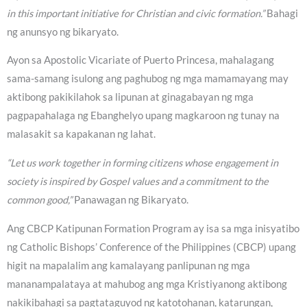
in this important initiative for Christian and civic formation.”
Bahagi
ng anunsyo ng bikaryato.
Ayon sa Apostolic Vicariate of Puerto Princesa, mahalagang
sama-samang isulong ang paghubog ng mga mamamayang may
aktibong pakikilahok sa lipunan at ginagabayan ng mga
pagpapahalaga ng Ebanghelyo upang magkaroon ng tunay na
malasakit sa kapakanan ng lahat.
“Let us work together in forming citizens whose engagement in
society is inspired by Gospel values and a commitment to the
common good,”
Panawagan ng Bikaryato.
Ang CBCP Katipunan Formation Program ay isa sa mga inisyatibo
ng Catholic Bishops’ Conference of the Philippines (CBCP) upang
higit na mapalalim ang kamalayang panlipunan ng mga
mananampalataya at mahubog ang mga Kristiyanong aktibong
nakikibahagi sa pagtataguyod ng katotohanan, katarungan,