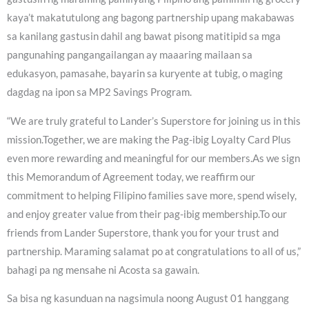
kaya’t makatutulong ang bagong partnership upang makabawas
sa kanilang gastusin dahil ang bawat pisong matitipid sa mga
pangunahing pangangailangan ay maaaring mailaan sa
edukasyon, pamasahe, bayarin sa kuryente at tubig, o maging
dagdag na ipon sa MP2 Savings Program.
“We are truly grateful to Lander’s Superstore for joining us in this
mission.Together, we are making the Pag-ibig Loyalty Card Plus
even more rewarding and meaningful for our members.As we sign
this Memorandum of Agreement today, we reaffirm our
commitment to helping Filipino families save more, spend wisely,
and enjoy greater value from their pag-ibig membership.To our
friends from Lander Superstore, thank you for your trust and
partnership. Maraming salamat po at congratulations to all of us,”
bahagi pa ng mensahe ni Acosta sa gawain.
Sa bisa ng kasunduan na nagsimula noong August 01 hanggang