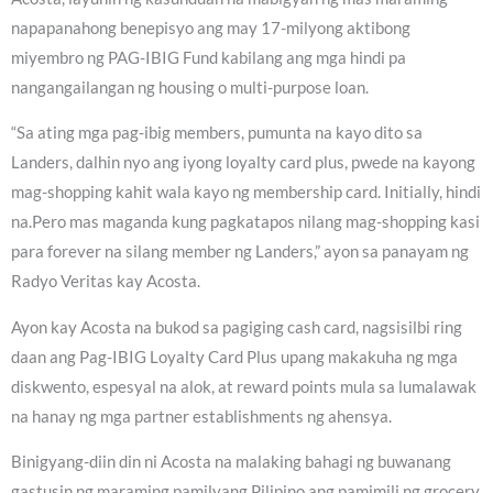
napapanahong benepisyo ang may 17-milyong aktibong
miyembro ng PAG-IBIG Fund kabilang ang mga hindi pa
nangangailangan ng housing o multi-purpose loan.
“Sa ating mga pag-ibig members, pumunta na kayo dito sa
Landers, dalhin nyo ang iyong loyalty card plus, pwede na kayong
mag-shopping kahit wala kayo ng membership card. Initially, hindi
na.Pero mas maganda kung pagkatapos nilang mag-shopping kasi
para forever na silang member ng Landers,” ayon sa panayam ng
Radyo Veritas kay Acosta.
Ayon kay Acosta na bukod sa pagiging cash card, nagsisilbi ring
daan ang Pag-IBIG Loyalty Card Plus upang makakuha ng mga
diskwento, espesyal na alok, at reward points mula sa lumalawak
na hanay ng mga partner establishments ng ahensya.
Binigyang-diin din ni Acosta na malaking bahagi ng buwanang
gastusin ng maraming pamilyang Pilipino ang pamimili ng grocery