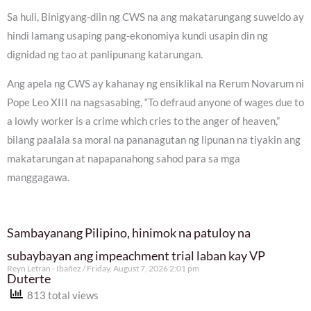
Sa huli, Binigyang-diin ng CWS na ang makatarungang suweldo ay
hindi lamang usaping pang-ekonomiya kundi usapin din ng
dignidad ng tao at panlipunang katarungan.
Ang apela ng CWS ay kahanay ng ensiklikal na Rerum Novarum ni
Pope Leo XIII na nagsasabing, “To defraud anyone of wages due to
a lowly worker is a crime which cries to the anger of heaven,”
bilang paalala sa moral na pananagutan ng lipunan na tiyakin ang
makatarungan at napapanahong sahod para sa mga
manggagawa.
Sambayanang Pilipino, hinimok na patuloy na
subaybayan ang impeachment trial laban kay VP
Reyn Letran - Ibañez
Friday, August 7, 2026 2:01 pm
Duterte
813 total views