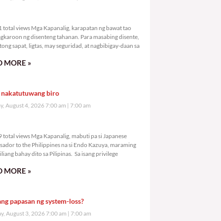
,401 total views
 total views Mga Kapanalig, karapatan ng bawat tao
gkaroon ng disenteng tahanan. Para masabing disente,
tong sapat, ligtas, may seguridad, at nagbibigay-daan sa
 MORE »
 nakatutuwang biro
y, August 4, 2026 7:00 am
7:00 am
,909 total views
 total views Mga Kapanalig, mabuti pa si Japanese
ador to the Philippines na si Endo Kazuya, maraming
liang bahay dito sa Pilipinas. Sa isang privilege
 MORE »
ang papasan ng system-loss?
, August 3, 2026 7:00 am
7:00 am