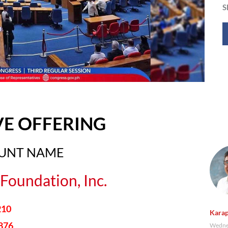
S
VE OFFERING
OUNT NAME
Foundation, Inc.
210
Karap
876
Wednes