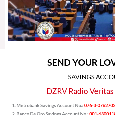
SEND YOUR LO
SAVINGS ACC
DZRV Radio Veritas 
Metrobank Savings Account No.:
076-3-076270
Banco De Oro Savings Account No.:
001-630011