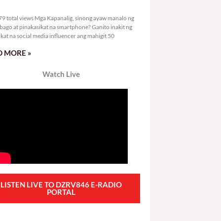
8,779 total views
9 total views Mga Kapanalig, sinong ayaw manalo ng
bago at pinakasikat na smartphone? Ganito inakit ng
ikat na social media influencer ang mahigit 50
 MORE »
Watch Live
LISTEN LIVE TO DZRV846 E-RADIO
PORTAL