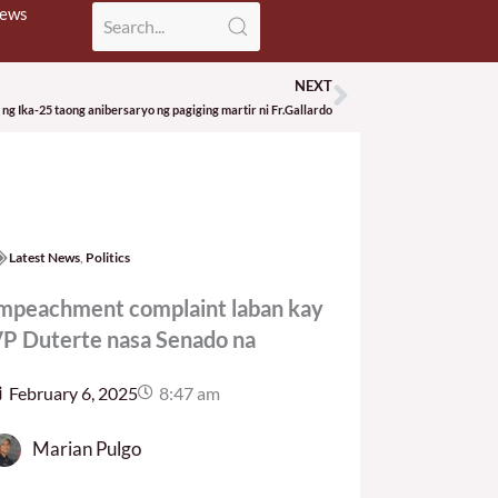
News
NEXT
Next
a ng Ika-25 taong anibersaryo ng pagiging martir ni Fr.Gallardo
Latest News
,
Politics
mpeachment complaint laban kay
P Duterte nasa Senado na
February 6, 2025
8:47 am
Marian Pulgo