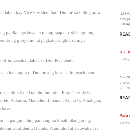
12
laban kay Vice President Sara Duterte sa huling araw
124,92
masiga
SONA) 
ang pakikipagsabwatan upang ipapatay si Pangulong
READ
 pondo ng gobyerno, at pagkakasangkot sa mga
KULA
Friday
 of Impeachent laban sa Bise Presidente.
27
 saan haharapin ni Duterte ang kaso sa Impeachment
276,98
planon
binitiw
osecution Panel na binubuo nina Rep. Gerville R.
kulang.
READ
Loreto Acharon, Marcelino Libanan, Arnan C. Panaligan,
Flores.
Para 
m na pangunahing paratang na kinabibilangan ng:
Wednes
lyong Confidential Funds; Panunuhol at Katiwalian sa