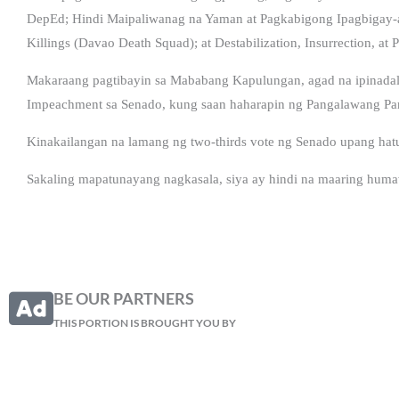
DepEd; Hindi Maipaliwanag na Yaman at Pagkabigong Ipagbigay-al
Killings (Davao Death Squad); at Destabilization, Insurrection, at 
Makaraang pagtibayin sa Mababang Kapulungan, agad na ipinadal
Impeachment sa Senado, kung saan haharapin ng Pangalawang Pang
Kinakailangan na lamang ng two-thirds vote ng Senado upang hatul
Sakaling mapatunayang nagkasala, siya ay hindi na maaring hum
BE OUR PARTNERS
THIS PORTION IS BROUGHT YOU BY