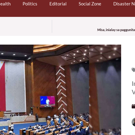
ealth
Politics
Editorial
Social Zone
Disaster 
Misa, inialay sa paggunit
I
V