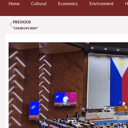
Home
Cultural
Economics
Environment
H
PREVIOUS
Prev
“CHURCH’S WAY”