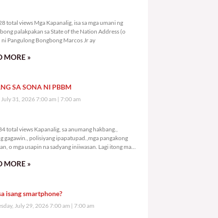
4,928 total views
8 total views Mga Kapanalig, isa sa mga umani ng
bong palakpakan sa State of the Nation Address (o
ni Pangulong Bongbong Marcos Jr ay
 MORE »
NG SA SONA NI PBBM
, July 31, 2026 7:00 am
7:00 am
6,984 total views
4 total views Kapanalig, sa anumang hakbang.,
g gagawin., polisiyang ipapatupad.,mga pangakong
an, o mga usapin na sadyang iniiwasan. Lagi itong may
 Hindi ibig sabihin,
 MORE »
sa isang smartphone?
day, July 29, 2026 7:00 am
7:00 am