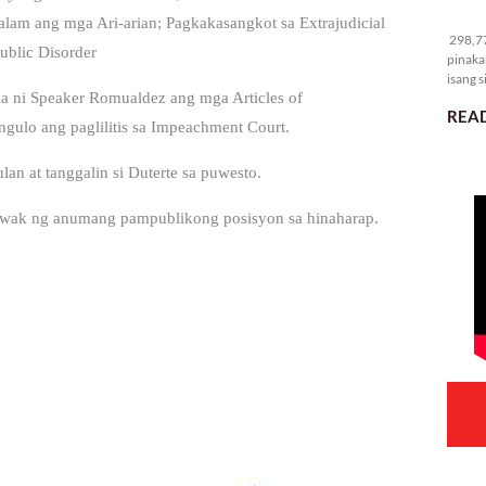
29
am ang mga Ari-arian; Pagkakasangkot sa Extrajudicial
298,77
Public Disorder
pinaka
isang s
a ni Speaker Romualdez ang mga Articles of
READ
ulo ang paglilitis sa Impeachment Court.
an at tanggalin si Duterte sa puwesto.
awak ng anumang pampublikong posisyon sa hinaharap.