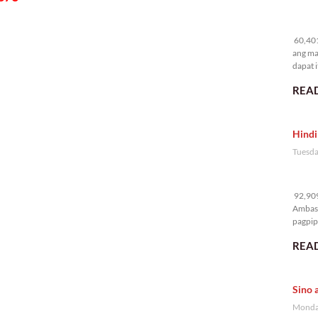
60
60,401
ang ma
dapat i
READ
Hindi
Tuesda
92
92,909
Ambass
pagpipi
READ
Sino 
Monday