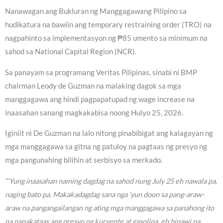
Nanawagan ang Bukluran ng Manggagawang Pilipino sa
hudikatura na bawiin ang temporary restraining order (TRO) na
nagpahinto sa implementasyon ng ₱85 umento sa minimum na
sahod sa National Capital Region (NCR).
Sa panayam sa programang Veritas Pilipinas, sinabi ni BMP
chairman Leody de Guzman na malaking dagok sa mga
manggagawa ang hindi pagpapatupad ng wage increase na
inaasahan sanang magkakabisa noong Hulyo 25, 2026.
Iginiit ni De Guzman na lalo nitong pinabibigat ang kalagayan ng
mga manggagawa sa gitna ng patuloy na pagtaas ng presyo ng
mga pangunahing bilihin at serbisyo sa merkado.
“‘Yung inaasahan naming dagdag na sahod nung July 25 eh nawala pa,
naging bato pa. Makakadagdag sana nga ‘yun doon sa pang-araw-
araw na pangangailangan ng ating mga manggagawa sa panahong ito
na napakataas ang presyo ng kuryente at gasolina, eh binawi pa.