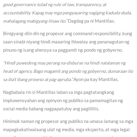
good governance tulad ng rule of law, transparency, at
accountability. Kapag may mga pangyayaring nagiging kaduda-duda,
mahalagang mabigyang-linaw ito.”
Dagdag pa ni Mantillas.
Binigyang-diin din ng propesor ang command responsibility, kung
saan sinabi niyang hindi maaaring ihiwalay ang pananagutan ng
pinuno ng isang ahensya sa paggamit ng pondo ng gobyerno.
“Hindi puwedeng may perang na-disburse na hindi nalalaman ng
head of agency. Bago magamit ang pondo ng gobyerno, dumaraan ito
sa iba’t ibang proseso at pag-apruba.”
Ayon pa kay Mantillas.
Nagbabala rin si Mantillas laban sa mga pagtatangkang
impluwensyahan ang opinyon ng publiko sa pamamagitan ng
social media habang nagpapatuloy ang paglilitis.
Hinimok naman ng propesor ang publiko na umasa lamang sa mga
mapagkakatiwalaang ulat ng media, mga eksperto, at mga legal