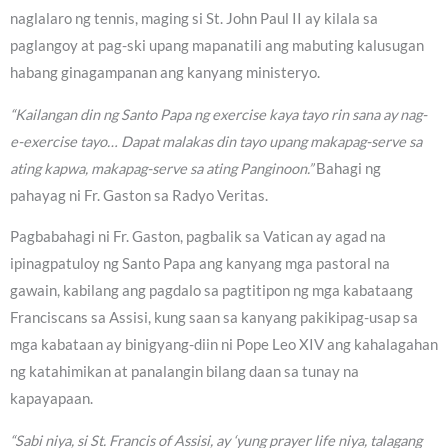
naglalaro ng tennis, maging si St. John Paul II ay kilala sa
paglangoy at pag-ski upang mapanatili ang mabuting kalusugan
habang ginagampanan ang kanyang ministeryo.
“Kailangan din ng Santo Papa ng exercise kaya tayo rin sana ay nag-
e-exercise tayo… Dapat malakas din tayo upang makapag-serve sa
ating kapwa, makapag-serve sa ating Panginoon.”
Bahagi ng
pahayag ni Fr. Gaston sa Radyo Veritas.
Pagbabahagi ni Fr. Gaston, pagbalik sa Vatican ay agad na
ipinagpatuloy ng Santo Papa ang kanyang mga pastoral na
gawain, kabilang ang pagdalo sa pagtitipon ng mga kabataang
Franciscans sa Assisi, kung saan sa kanyang pakikipag-usap sa
mga kabataan ay binigyang-diin ni Pope Leo XIV ang kahalagahan
ng katahimikan at panalangin bilang daan sa tunay na
kapayapaan.
“Sabi niya, si St. Francis of Assisi, ay ‘yung prayer life niya, talagang