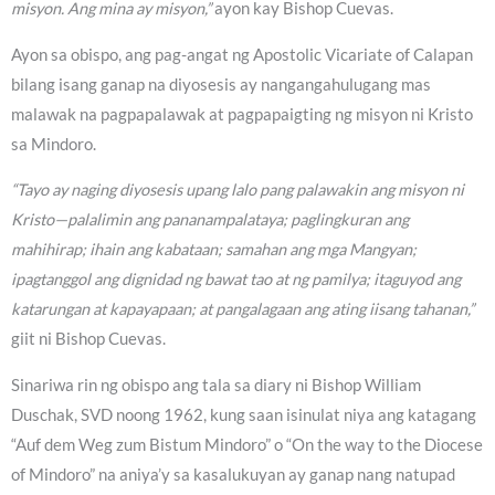
misyon. Ang mina ay misyon,”
ayon kay Bishop Cuevas.
Ayon sa obispo, ang pag-angat ng Apostolic Vicariate of Calapan
bilang isang ganap na diyosesis ay nangangahulugang mas
malawak na pagpapalawak at pagpapaigting ng misyon ni Kristo
sa Mindoro.
“Tayo ay naging diyosesis upang lalo pang palawakin ang misyon ni
Kristo—palalimin ang pananampalataya; paglingkuran ang
mahihirap; ihain ang kabataan; samahan ang mga Mangyan;
ipagtanggol ang dignidad ng bawat tao at ng pamilya; itaguyod ang
katarungan at kapayapaan; at pangalagaan ang ating iisang tahanan,”
giit ni Bishop Cuevas.
Sinariwa rin ng obispo ang tala sa diary ni Bishop William
Duschak, SVD noong 1962, kung saan isinulat niya ang katagang
“Auf dem Weg zum Bistum Mindoro” o “On the way to the Diocese
of Mindoro” na aniya’y sa kasalukuyan ay ganap nang natupad