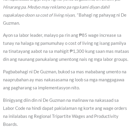
Hinarang pa. Medyo may reklamo pa nga kami diyan dahil
napakalayo doon sa cost of living niyan, “
Bahagi ng pahayag ni De
Guzman.
Ayon sa labor leader, malayo pa rin ang ₱85 wage increase sa
tunay na halaga ng pamumuhay o cost of living ng isang pamilya
na tinatayang aabot na sa mahigit ₱1,300 kung saan mas mataas
din ang naunang panukalang umentong nais ng mga labor groups.
Pagbabahagi ni De Guzman, bukod sa mas mababang umento na
naaprubahan ay mas nakasasama ng loob sa mga manggagawa
ang pagharang sa implementasyon nito.
Binigyang diin din ni De Guzman na malinaw na nakasaad sa
Labor Code na hindi dapat pakialaman ng korte ang wage orders
na inilalabas ng Regional Tripartite Wages and Productivity
Boards.