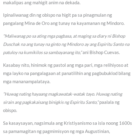
makalipas ang mahigit anim na dekada.
Ipinaliwanag din ng obispo na higit pa sa pinagmulan ng
pangalang Mina de Oro ang tunay na kayamanan ng Mindoro.
“Maliwanag po sa ating mga pagbasa, at maging sa diary ni Bishop
Duschak na ang tunay na ginto ng Mindoro ay ang Espiritu Santo na
patuloy na kumikilos sa sambayanang ito,”
ani Bishop Cuevas.
Kasabay nito, hinimok ng pastol ang mga pari, mga relihiyoso at
mga layko na pangalagaan at panatilihin ang pagbubuklod bilang
mga mananampalataya.
“Huwag nating hayaang magkawatak-watak tayo. Huwag nating
sirain ang pagkakaisang binigkis ng Espiritu Santo,”
paalala ng
obispo.
Sa kasaysayan, nagsimula ang Kristiyanismo sa isla noong 1600s
sa pamamagitan ng pagmimisyon ng mga Augustinian,