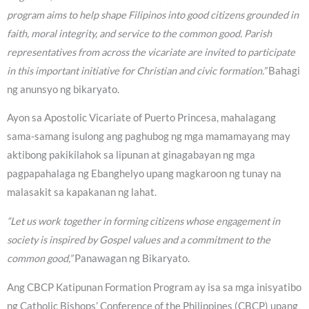
program aims to help shape Filipinos into good citizens grounded in
faith, moral integrity, and service to the common good. Parish
representatives from across the vicariate are invited to participate
in this important initiative for Christian and civic formation.”
Bahagi
ng anunsyo ng bikaryato.
Ayon sa Apostolic Vicariate of Puerto Princesa, mahalagang
sama-samang isulong ang paghubog ng mga mamamayang may
aktibong pakikilahok sa lipunan at ginagabayan ng mga
pagpapahalaga ng Ebanghelyo upang magkaroon ng tunay na
malasakit sa kapakanan ng lahat.
“Let us work together in forming citizens whose engagement in
society is inspired by Gospel values and a commitment to the
common good,”
Panawagan ng Bikaryato.
Ang CBCP Katipunan Formation Program ay isa sa mga inisyatibo
ng Catholic Bishops’ Conference of the Philippines (CBCP) upang