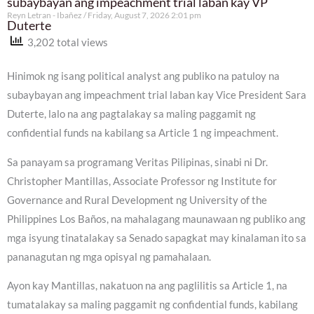
subaybayan ang impeachment trial laban kay VP
Reyn Letran - Ibañez
Friday, August 7, 2026 2:01 pm
Duterte
3,202 total views
Hinimok ng isang political analyst ang publiko na patuloy na
subaybayan ang impeachment trial laban kay Vice President Sara
Duterte, lalo na ang pagtalakay sa maling paggamit ng
confidential funds na kabilang sa Article 1 ng impeachment.
Sa panayam sa programang Veritas Pilipinas, sinabi ni Dr.
Christopher Mantillas, Associate Professor ng Institute for
Governance and Rural Development ng University of the
Philippines Los Baños, na mahalagang maunawaan ng publiko ang
mga isyung tinatalakay sa Senado sapagkat may kinalaman ito sa
pananagutan ng mga opisyal ng pamahalaan.
Ayon kay Mantillas, nakatuon na ang paglilitis sa Article 1, na
tumatalakay sa maling paggamit ng confidential funds, kabilang