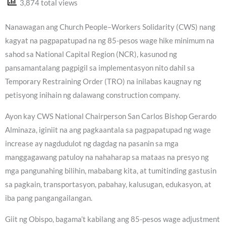
3,874 total views
Nanawagan ang Church People–Workers Solidarity (CWS) nang
kagyat na pagpapatupad na ng 85-pesos wage hike minimum na
sahod sa National Capital Region (NCR), kasunod ng
pansamantalang pagpigil sa implementasyon nito dahil sa
Temporary Restraining Order (TRO) na inilabas kaugnay ng
petisyong inihain ng dalawang construction company.
Ayon kay CWS National Chairperson San Carlos Bishop Gerardo
Alminaza, iginiit na ang pagkaantala sa pagpapatupad ng wage
increase ay nagdudulot ng dagdag na pasanin sa mga
manggagawang patuloy na nahaharap sa mataas na presyo ng
mga pangunahing bilihin, mababang kita, at tumitinding gastusin
sa pagkain, transportasyon, pabahay, kalusugan, edukasyon, at
iba pang pangangailangan.
Giit ng Obispo, bagama’t kabilang ang 85-pesos wage adjustment