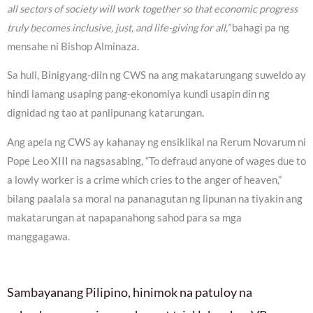
all sectors of society will work together so that economic progress
truly becomes inclusive, just, and life-giving for all,”
bahagi pa ng
mensahe ni Bishop Alminaza.
Sa huli, Binigyang-diin ng CWS na ang makatarungang suweldo ay
hindi lamang usaping pang-ekonomiya kundi usapin din ng
dignidad ng tao at panlipunang katarungan.
Ang apela ng CWS ay kahanay ng ensiklikal na Rerum Novarum ni
Pope Leo XIII na nagsasabing, “To defraud anyone of wages due to
a lowly worker is a crime which cries to the anger of heaven,”
bilang paalala sa moral na pananagutan ng lipunan na tiyakin ang
makatarungan at napapanahong sahod para sa mga
manggagawa.
Sambayanang Pilipino, hinimok na patuloy na