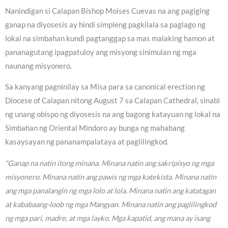
Nanindigan si Calapan Bishop Moises Cuevas na ang pagiging
ganap na diyosesis ay hindi simpleng pagkilala sa paglago ng
lokal na simbahan kundi pagtanggap sa mas malaking hamon at
pananagutang ipagpatuloy ang misyong sinimulan ng mga
naunang misyonero.
Sa kanyang pagninilay sa Misa para sa canonical erection ng
Diocese of Calapan nitong August 7 sa Calapan Cathedral, sinabi
ng unang obispo ng diyosesis na ang bagong katayuan ng lokal na
Simbahan ng Oriental Mindoro ay bunga ng mahabang
kasaysayan ng pananampalataya at paglilingkod.
“Ganap na natin itong minana. Minana natin ang sakripisyo ng mga
misyonero. Minana natin ang pawis ng mga katekista. Minana natin
ang mga panalangin ng mga lolo at lola. Minana natin ang katatagan
at kababaang-loob ng mga Mangyan. Minana natin ang paglilingkod
ng mga pari, madre, at mga layko. Mga kapatid, ang mana ay isang