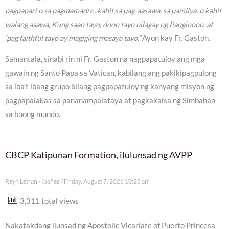
pagpapari o sa pagmamadre, kahit sa pag-aasawa, sa pamilya, o kahit
walang asawa, Kung saan tayo, doon tayo nilagay ng Panginoon, at
‘pag faithful tayo ay magiging masaya tayo.”
Ayon kay Fr. Gaston.
Samantala, sinabi rin ni Fr. Gaston na nagpapatuloy ang mga
gawain ng Santo Papa sa Vatican, kabilang ang pakikipagpulong
sa iba’t ibang grupo bilang pagpapatuloy ng kanyang misyon ng
pagpapalakas sa pananampalataya at pagkakaisa ng Simbahan
sa buong mundo.
CBCP Katipunan Formation, ilulunsad ng AVPP
Reyn Letran - Ibañez
Friday, August 7, 2026 10:28 am
3,311 total views
Nakatakdang ilunsad ng Apostolic Vicariate of Puerto Princesa