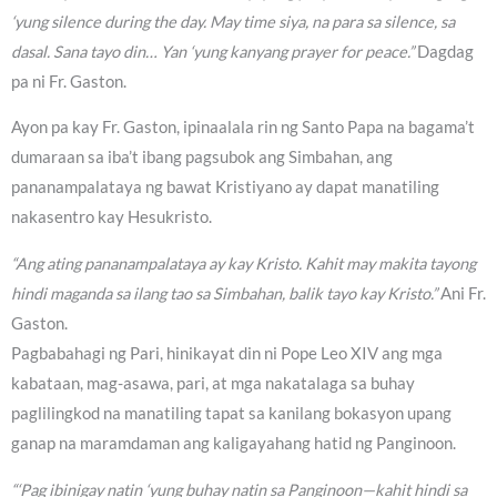
‘yung silence during the day. May time siya, na para sa silence, sa
dasal. Sana tayo din… Yan ‘yung kanyang prayer for peace.”
Dagdag
pa ni Fr. Gaston.
Ayon pa kay Fr. Gaston, ipinaalala rin ng Santo Papa na bagama’t
dumaraan sa iba’t ibang pagsubok ang Simbahan, ang
pananampalataya ng bawat Kristiyano ay dapat manatiling
nakasentro kay Hesukristo.
“Ang ating pananampalataya ay kay Kristo. Kahit may makita tayong
hindi maganda sa ilang tao sa Simbahan, balik tayo kay Kristo.”
Ani Fr.
Gaston.
Pagbabahagi ng Pari, hinikayat din ni Pope Leo XIV ang mga
kabataan, mag-asawa, pari, at mga nakatalaga sa buhay
paglilingkod na manatiling tapat sa kanilang bokasyon upang
ganap na maramdaman ang kaligayahang hatid ng Panginoon.
“‘Pag ibinigay natin ‘yung buhay natin sa Panginoon—kahit hindi sa