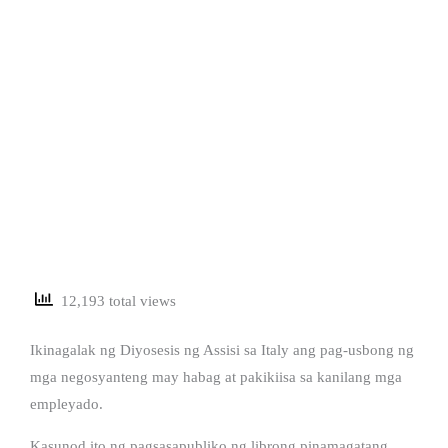
12,193 total views
Ikinagalak ng Diyosesis ng Assisi sa Italy ang pag-usbong ng
mga negosyanteng may habag at pakikiisa sa kanilang mga
empleyado.
Kasunod ito ng pagsasapubliko ng librong pinamagatang