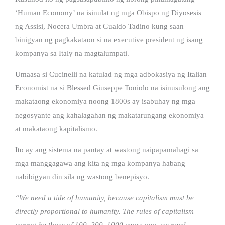
‘Human Economy’ na isinulat ng mga Obispo ng Diyosesis
ng Assisi, Nocera Umbra at Gualdo Tadino kung saan
binigyan ng pagkakataon si na executive president ng isang
kompanya sa Italy na magtalumpati.
Umaasa si Cucinelli na katulad ng mga adbokasiya ng Italian
Economist na si Blessed Giuseppe Toniolo na isinusulong ang
makataong ekonomiya noong 1800s ay isabuhay ng mga
negosyante ang kahalagahan ng makatarungang ekonomiya
at makataong kapitalismo.
Ito ay ang sistema na pantay at wastong naipapamahagi sa
mga manggagawa ang kita ng mga kompanya habang
nabibigyan din sila ng wastong benepisyo.
“We need a tide of humanity, because capitalism must be
directly proportional to humanity. The rules of capitalism
cannot be those of 100, 200, 1000 years ago, we need