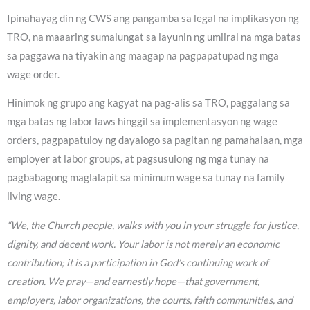
Ipinahayag din ng CWS ang pangamba sa legal na implikasyon ng
TRO, na maaaring sumalungat sa layunin ng umiiral na mga batas
sa paggawa na tiyakin ang maagap na pagpapatupad ng mga
wage order.
Hinimok ng grupo ang kagyat na pag-alis sa TRO, paggalang sa
mga batas ng labor laws hinggil sa implementasyon ng wage
orders, pagpapatuloy ng dayalogo sa pagitan ng pamahalaan, mga
employer at labor groups, at pagsusulong ng mga tunay na
pagbabagong maglalapit sa minimum wage sa tunay na family
living wage.
“We, the Church people, walks with you in your struggle for justice,
dignity, and decent work. Your labor is not merely an economic
contribution; it is a participation in God’s continuing work of
creation. We pray—and earnestly hope—that government,
employers, labor organizations, the courts, faith communities, and