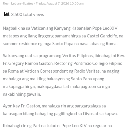
Reyn Letran - Ibañez
Friday, August 7, 2026 10:50 am
3,500 total views
Nagbalik na sa Vatican ang Kanyang Kabanalan Pope Leo XIV
matapos ang ilang linggong pamamahinga sa Castel Gandolfo, na
summer residence ng mga Santo Papa na nasa labas ng Roma.
Sa kanyang ulat sa programang Veritas Pilipinas, ibinahagi ni Rev.
Fr. Gregory Ramon Gaston, Rector ng Pontificio Collegio Filipino
sa Roma at Vatican Correspondent ng Radio Veritas, na naging
mahalaga ang maikling bakasyon ng Santo Papa upang
makapagpahinga, makapagdasal, at makapagtuon sa mga
nakabinbing gawain.
Ayon kay Fr. Gaston, mahalaga rin ang pangangalaga sa
kalusugan bilang bahagi ng paglilingkod sa Diyos at sa kapwa.
Ibinahagi rin ng Pari na tulad ni Pope Leo XIV na regular na