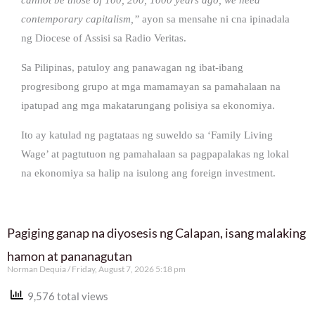
contemporary capitalism,”
ayon sa mensahe ni cna ipinadala
ng Diocese of Assisi sa Radio Veritas.
Sa Pilipinas, patuloy ang panawagan ng ibat-ibang
progresibong grupo at mga mamamayan sa pamahalaan na
ipatupad ang mga makatarungang polisiya sa ekonomiya.
Ito ay katulad ng pagtataas ng suweldo sa ‘Family Living
Wage’ at pagtutuon ng pamahalaan sa pagpapalakas ng lokal
na ekonomiya sa halip na isulong ang foreign investment.
Pagiging ganap na diyosesis ng Calapan, isang malaking
hamon at pananagutan
Norman Dequia
Friday, August 7, 2026 5:18 pm
9,576 total views