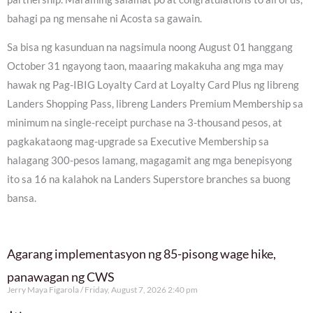
bahagi pa ng mensahe ni Acosta sa gawain.
Sa bisa ng kasunduan na nagsimula noong August 01 hanggang
October 31 ngayong taon, maaaring makakuha ang mga may
hawak ng Pag-IBIG Loyalty Card at Loyalty Card Plus ng libreng
Landers Shopping Pass, libreng Landers Premium Membership sa
minimum na single-receipt purchase na 3-thousand pesos, at
pagkakataong mag-upgrade sa Executive Membership sa
halagang 300-pesos lamang, magagamit ang mga benepisyong
ito sa 16 na kalahok na Landers Superstore branches sa buong
bansa.
Agarang implementasyon ng 85-pisong wage hike,
panawagan ng CWS
Jerry Maya Figarola
Friday, August 7, 2026 2:40 pm