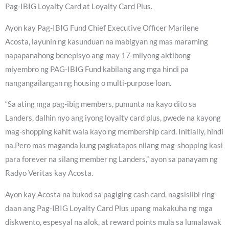
Pag-IBIG Loyalty Card at Loyalty Card Plus.
Ayon kay Pag-IBIG Fund Chief Executive Officer Marilene
Acosta, layunin ng kasunduan na mabigyan ng mas maraming
napapanahong benepisyo ang may 17-milyong aktibong
miyembro ng PAG-IBIG Fund kabilang ang mga hindi pa
nangangailangan ng housing o multi-purpose loan.
“Sa ating mga pag-ibig members, pumunta na kayo dito sa
Landers, dalhin nyo ang iyong loyalty card plus, pwede na kayong
mag-shopping kahit wala kayo ng membership card. Initially, hindi
na.Pero mas maganda kung pagkatapos nilang mag-shopping kasi
para forever na silang member ng Landers,” ayon sa panayam ng
Radyo Veritas kay Acosta.
Ayon kay Acosta na bukod sa pagiging cash card, nagsisilbi ring
daan ang Pag-IBIG Loyalty Card Plus upang makakuha ng mga
diskwento, espesyal na alok, at reward points mula sa lumalawak