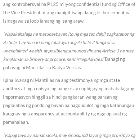
ang kontrobersyal na ₱125 milyong confidential fund ng Office of
the Vice President at ang mahigit isang daang disbursement na
isinagawa sa loob lamang ng isang araw.
“Napakahalaga na masubaybayan ito ng mga tao dahil pagkatapos ng
Article 1 ay maaari nang talakayin ang Article 2 tungkol sa
unexplained wealth, at posibleng sumunod din ang Article 3 na may
kinalaman sa bribery at procurement irregularities.”
Bahagi ng
pahayag ni Mantillas sa Radyo Veritas.
Ipinaliwanag ni Mantillas na ang testimonya ng mga state
auditors at mga opisyal ng bangko ay nagbigay ng mahahalagang
impormasyon hinggil sa hindi pangkaraniwang paraan ng
paglalabas ng pondo ng bayan na nagdudulot ng mga katanungan
kaugnay ng transparency at accountability ng mga opisyal ng
pamahalaan.
“Kapag tayo ay namamahala, may sinusunod tayong mga prinsipyo ng