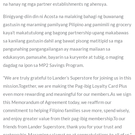
na hanay ng mga partner establishments ng ahensya.
Binigyang-diin din ni Acosta na malaking bahagi ng buwanang
gastusin ng maraming pamilyang Pilipino ang pamimili ng grocery
kaya’t makatutulong ang bagong partnership upang makabawas
sa kanilang gastusin dahil ang bawat pisong matitipid sa mga
pangunahing pangangailangan ay maaaring mailaan sa
edukasyon, pamasahe, bayarin sa kuryente at tubig, o maging
dagdag na ipon sa MP2 Savings Program.
“We are truly grateful to Lander’s Superstore for joining us in this
mission.Together, we are making the Pag-ibig Loyalty Card Plus
even more rewarding and meaningful for our members.As we sign
this Memorandum of Agreement today, we reaffirm our
commitment to helping Filipino families save more, spend wisely,
and enjoy greater value from their pag-ibig membership.To our
friends from Lander Superstore, thank you for your trust and
partnership. Maraming salamat po at congratulations to all of us,”