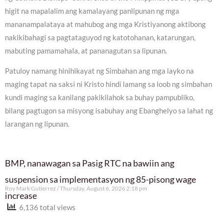
higit na mapalalim ang kamalayang panlipunan ng mga
mananampalataya at mahubog ang mga Kristiyanong aktibong
nakikibahagi sa pagtataguyod ng katotohanan, katarungan,
mabuting pamamahala, at pananagutan sa lipunan.
Patuloy namang hinihikayat ng Simbahan ang mga layko na
maging tapat na saksi ni Kristo hindi lamang sa loob ng simbahan
kundi maging sa kanilang pakikilahok sa buhay pampubliko,
bilang pagtugon sa misyong isabuhay ang Ebanghelyo sa lahat ng
larangan ng lipunan.
BMP, nanawagan sa Pasig RTC na bawiin ang
suspension sa implementasyon ng 85-pisong wage
Roy Mark Gutierrez
Thursday, August 6, 2026 2:18 pm
increase
6,136 total views