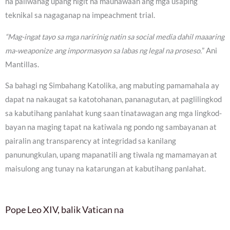
na paliwanag upang higit na maunawaan ang mga usaping
teknikal sa nagaganap na impeachment trial.
“Mag-ingat tayo sa mga naririnig natin sa social media dahil maaaring
ma-weaponize ang impormasyon sa labas ng legal na proseso.
” Ani
Mantillas.
Sa bahagi ng Simbahang Katolika, ang mabuting pamamahala ay
dapat na nakaugat sa katotohanan, pananagutan, at paglilingkod
sa kabutihang panlahat kung saan tinatawagan ang mga lingkod-
bayan na maging tapat na katiwala ng pondo ng sambayanan at
pairalin ang transparency at integridad sa kanilang
panunungkulan, upang mapanatili ang tiwala ng mamamayan at
maisulong ang tunay na katarungan at kabutihang panlahat.
Pope Leo XIV, balik Vatican na