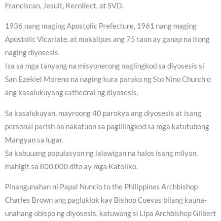
Franciscan, Jesuit, Recollect, at SVD.
1936 nang maging Apostolic Prefecture, 1961 nang maging
Apostolic Vicariate, at makalipas ang 75 taon ay ganap na itong
naging diyosesis.
Isa sa mga tanyang na misyonerong naglingkod sa diyosesis si
San Ezekiel Moreno na naging kura paroko ng Sto Nino Church o
ang kasalukuyang cathedral ng diyosesis.
Sa kasalukuyan, mayroong 40 parokya ang diyosesis at isang
personal parish na nakatuon sa paglilingkod sa mga katutubong
Mangyan sa lugar.
Sa kabuuang populasyon ng lalawigan na halos isang milyon,
mahigit sa 800,000 dito ay mga Katoliko.
Pinangunahan ni Papal Nuncio to the Philippines Archbishop
Charles Brown ang pagluklok kay Bishop Cuevas bilang kauna-
unahang obispo ng diyosesis, katuwang si Lipa Archbishop Gilbert