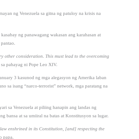
yan ng Venezuela sa gitna ng patuloy na krisis na
ar kasabay ng panawagang wakasan ang karahasan at
 pantao.
y other consideration. This must lead to the overcoming
sa pahayag ni Pope Leo XIV.
 January 3 kasunod ng mga alegasyon ng Amerika laban
o sa isang “narco-terrorist” network, mga paratang na
i sa Venezuela at piliing hanapin ang landas ng
 bansa at sa umiiral na batas at Konstitusyon sa lugar.
law enshrined in its Constitution, [and] respecting the
o papa.