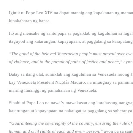
Iginiit ni Pope Leo XIV na dapat manaig ang kapakanan ng mamama
kinakaharap ng bansa.
Ito ang mensahe ng santo papa sa pagsiklab ng kaguluhan sa lug
itaguyod ang katarungan, kapayapaan, at paggalang sa karapatang
“The good of the beloved Venezuelan people must prevail over ever
of violence, and to the pursuit of paths of justice and peace,”
ayon 
Batay sa ilang ulat, sumiklab ang kaguluhan sa Venezuela noong
kay Venezuela President Nicolás Maduro, na iniuugnay sa pamumun
mariing itinanggi ng pamahalaan ng Venezuela.
Sinabi ni Pope Leo na nawa’y mawakasan ang karahasang nangyayar
katarungan at kapayapaan na nakaugat sa paggalang sa soberanya ng
“Guaranteeing the sovereignty of the country, ensuring the rule of 
human and civil rights of each and every person,”
ayon pa sa sant