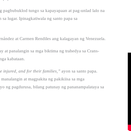
g pagbubuklod tungo sa kapayapaan at pag-unlad lalo na
a lugar. Ipinagkatiwala ng santo papa sa
rnández at Carmen Rendiles ang kalagayan ng Venezuela.
y at panalangin sa mga biktima ng trahedya sa Crans-
mga kabataan.
 injured, and for their families,”
ayon sa santo papa.
manalangin at magpakita ng pakikiisa sa mga
yo ng pagdurusa, bilang patunay ng pananampalataya sa