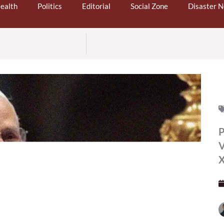
ealth
Politics
Editorial
Social Zone
Disaster 
P
V
X