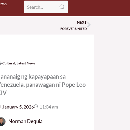
News
NEXT
Next
FOREVER UNITED
Cultural
,
Latest News
ananaig ng kapayapaan sa
enezuela, panawagan ni Pope Leo
IV
January 5, 2026
11:04 am
Norman Dequia