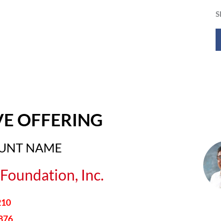
S
VE OFFERING
OUNT NAME
Foundation, Inc.
210
876