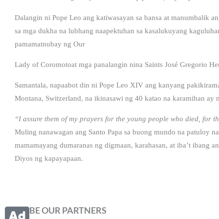
Dalangin ni Pope Leo ang katiwasayan sa bansa at manumbalik an
sa mga dukha na lubhang naapektuhan sa kasalukuyang kaguluhan s
pamamatnubay ng Our
Lady of Coromotoat mga panalangin nina Saints José Gregorio He
Samantala, napaabot din ni Pope Leo XIV ang kanyang pakikirama
Montana, Switzerland, na ikinasawi ng 40 katao na karamihan ay 
“I assure them of my prayers for the young people who died, for the
Muling nanawagan ang Santo Papa sa buong mundo na patuloy na 
mamamayang dumaranas ng digmaan, karahasan, at iba’t ibang an
Diyos ng kapayapaan.
BE OUR PARTNERS