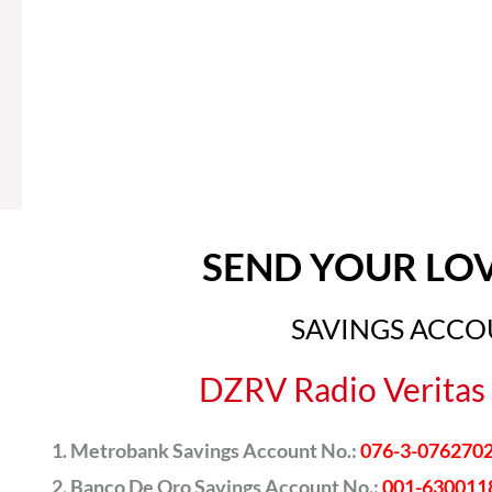
SEND YOUR LO
SAVINGS ACC
DZRV Radio Veritas 
Metrobank Savings Account No.:
076-3-076270
Banco De Oro Savings Account No.:
001-630011