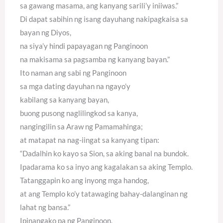
sa gawang masama, ang kanyang sarili’y iniiwas.”
Di dapat sabihin ng isang dayuhang nakipagkaisa sa
bayan ng Diyos,
na siya’y hindi papayagan ng Panginoon
na makisama sa pagsamba ng kanyang bayan.”
Ito naman ang sabi ng Panginoon
sa mga dating dayuhan na ngayo’y
kabilang sa kanyang bayan,
buong pusong naglilingkod sa kanya,
nangingilin sa Araw ng Pamamahinga;
at matapat na nag-iingat sa kanyang tipan:
“Dadalhin ko kayo sa Sion, sa aking banal na bundok.
Ipadarama ko sa inyo ang kagalakan sa aking Templo.
Tatanggapin ko ang inyong mga handog,
at ang Templo ko’y tatawaging bahay-dalanginan ng
lahat ng bansa.”
Ipinangako pa ng Panginoon,