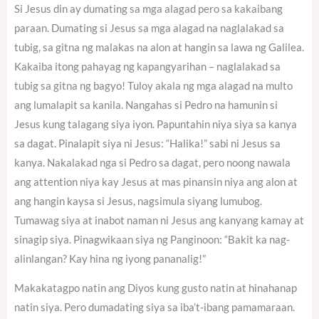
Si Jesus din ay dumating sa mga alagad pero sa kakaibang
paraan. Dumating si Jesus sa mga alagad na naglalakad sa
tubig, sa gitna ng malakas na alon at hangin sa lawa ng Galilea.
Kakaiba itong pahayag ng kapangyarihan – naglalakad sa
tubig sa gitna ng bagyo! Tuloy akala ng mga alagad na multo
ang lumalapit sa kanila. Nangahas si Pedro na hamunin si
Jesus kung talagang siya iyon. Papuntahin niya siya sa kanya
sa dagat. Pinalapit siya ni Jesus: “Halika!” sabi ni Jesus sa
kanya. Nakalakad nga si Pedro sa dagat, pero noong nawala
ang attention niya kay Jesus at mas pinansin niya ang alon at
ang hangin kaysa si Jesus, nagsimula siyang lumubog.
Tumawag siya at inabot naman ni Jesus ang kanyang kamay at
sinagip siya. Pinagwikaan siya ng Panginoon: “Bakit ka nag-
alinlangan? Kay hina ng iyong pananalig!”
Makakatagpo natin ang Diyos kung gusto natin at hinahanap
natin siya. Pero dumadating siya sa iba’t-ibang pamamaraan.