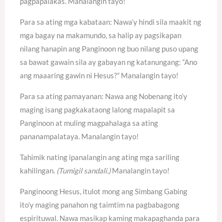
pagpapalakas. Manalangin tayo!
Para sa ating mga kabataan: Nawa’y hindi sila maakit ng
mga bagay na makamundo, sa halip ay pagsikapan
nilang hanapin ang Panginoon ng buo nilang puso upang
sa bawat gawain sila ay gabayan ng katanungang: “Ano
ang maaaring gawin ni Hesus?” Manalangin tayo!
Para sa ating pamayanan: Nawa ang Nobenang ito’y
maging isang pagkakataong lalong mapalapit sa
Panginoon at muling magpahalaga sa ating
pananampalataya. Manalangin tayo!
Tahimik nating ipanalangin ang ating mga sariling
kahilingan.
(Tumigil sandali.)
Manalangin tayo!
Panginoong Hesus, itulot mong ang Simbang Gabing
ito’y maging panahon ng taimtim na pagbabagong
espirituwal. Nawa masikap kaming makapaghanda para