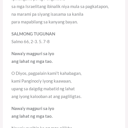
sa mga Israelitang ibinalik niya mula sa pagkatapon,
na marami pa siyang isasama sa kanila
para mapabilang sa kanyang bayan.
SALMONG TUGUNAN
Salmo 66, 2-3. 5. 7-8
Nawa’y magpuri sa iyo
ang lahat ng mga tao.
O Diyos, pagpalain kami’t kahabagan,
kami Panginoo’y iyong kaawaan,
upang sa daigdig mabatid ng lahat
ang iyong kalooban at ang pagliligtas.
Nawa’y magpuri sa iyo
ang lahat ng mga tao.
Nawa’y purihin ka ng mga nilikha,