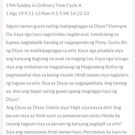
19th Sunday in Ordinary Time Cycle A
1 Kgs 19:9.11-13 Rom 9:1-5 Mt 14:22-33
Siguro naman gusto nating makipagtagpo sa Diyos? Siyempre
Oo, kaya nga tayo nagsisimba, nagdarasal, tumutulong sa
kapwa, nagbabalik-handog at nagpopondo ng Pinoy. Gusto din
ng Diyos na makikipagtagpo sa atin. Kaya nga pinadala niya
ang kanyang bugtong na anak na maging tao. Kaya nga isinugo
niya ang simbahan na magpahayag ng Magandang Balita ng
pagmamahal niya sa buong mundo. Hindi naman siya naglalaro
ng taguan sa atin. Siya ay Diyos na nagpapakilala. Ang tanong
ay: Ano ang dapat nating gawin upang magtagpo tayo ng
Diyos?
Ang Diyos ay Diyos. Dakila siya! Higit siya kaysa atin! Ang
paraan niya ay hindi ayon sa pamamaraan natin. Handa ba
tayong tagpuin siya sa paraan ng kanyang paglapit sa atin?
Siya ang masusunod, hindi naman tayo. Pero bukas ba tayo na