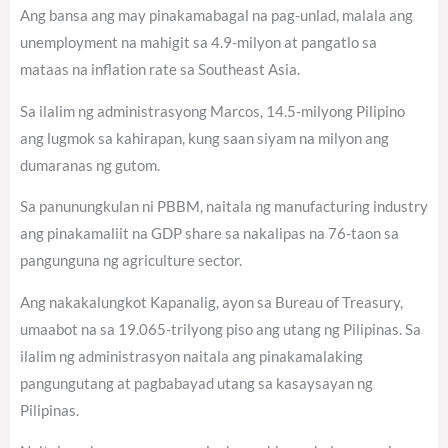
Ang bansa ang may pinakamabagal na pag-unlad, malala ang
unemployment na mahigit sa 4.9-milyon at pangatlo sa
mataas na inflation rate sa Southeast Asia.
Sa ilalim ng administrasyong Marcos, 14.5-milyong Pilipino
ang lugmok sa kahirapan, kung saan siyam na milyon ang
dumaranas ng gutom.
Sa panunungkulan ni PBBM, naitala ng manufacturing industry
ang pinakamaliit na GDP share sa nakalipas na 76-taon sa
pangunguna ng agriculture sector.
Ang nakakalungkot Kapanalig, ayon sa Bureau of Treasury,
umaabot na sa 19.065-trilyong piso ang utang ng Pilipinas. Sa
ilalim ng administrasyon naitala ang pinakamalaking
pangungutang at pagbabayad utang sa kasaysayan ng
Pilipinas.