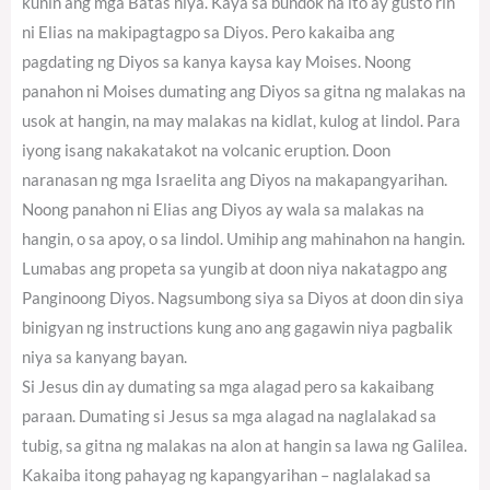
kunin ang mga Batas niya. Kaya sa bundok na ito ay gusto rin
ni Elias na makipagtagpo sa Diyos. Pero kakaiba ang
pagdating ng Diyos sa kanya kaysa kay Moises. Noong
panahon ni Moises dumating ang Diyos sa gitna ng malakas na
usok at hangin, na may malakas na kidlat, kulog at lindol. Para
iyong isang nakakatakot na volcanic eruption. Doon
naranasan ng mga Israelita ang Diyos na makapangyarihan.
Noong panahon ni Elias ang Diyos ay wala sa malakas na
hangin, o sa apoy, o sa lindol. Umihip ang mahinahon na hangin.
Lumabas ang propeta sa yungib at doon niya nakatagpo ang
Panginoong Diyos. Nagsumbong siya sa Diyos at doon din siya
binigyan ng instructions kung ano ang gagawin niya pagbalik
niya sa kanyang bayan.
Si Jesus din ay dumating sa mga alagad pero sa kakaibang
paraan. Dumating si Jesus sa mga alagad na naglalakad sa
tubig, sa gitna ng malakas na alon at hangin sa lawa ng Galilea.
Kakaiba itong pahayag ng kapangyarihan – naglalakad sa