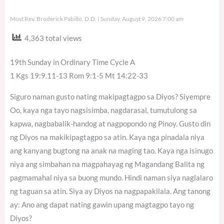
Most Rev. Broderick Pabillo, D.D.
Sunday, August 9, 2026 7:00 am
4,363 total views
19th Sunday in Ordinary Time Cycle A
1 Kgs 19:9.11-13 Rom 9:1-5 Mt 14:22-33
Siguro naman gusto nating makipagtagpo sa Diyos? Siyempre
Oo, kaya nga tayo nagsisimba, nagdarasal, tumutulong sa
kapwa, nagbabalik-handog at nagpopondo ng Pinoy. Gusto din
ng Diyos na makikipagtagpo sa atin. Kaya nga pinadala niya
ang kanyang bugtong na anak na maging tao. Kaya nga isinugo
niya ang simbahan na magpahayag ng Magandang Balita ng
pagmamahal niya sa buong mundo. Hindi naman siya naglalaro
ng taguan sa atin. Siya ay Diyos na nagpapakilala. Ang tanong
ay: Ano ang dapat nating gawin upang magtagpo tayo ng
Diyos?