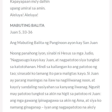
Kapayapaan mo’y dalhin
upang umiral sa amin.
Aleluya! Aleluya!
MABUTING BALITA
Juan 5, 33-36
Ang Mabuting Balita ng Panginoon ayon kay San Juan
Noong panahong iyon, sinabi ni Hesus sa mga Judio,
“Nagpasugo kayo kay Juan, at nagpatotoo siya tungkol
sa katotohanan. Hindi sa kailangan ko ang patotoo ng
tao; sinasabi ko lamang ito para maligtas kayo. Si Juan
ay parang maningas na ilaw na nagliliwanag noon, at
kayo’y sandaling nasiyahan sa kanyang liwanag. Ngunit
may patotoo tungkol sa akin na higit sa patotoo ni Juan:
ang mga gawang ipinagagawa sa akin ng Ama, at siya ko
namang ginaganap – iyan ang nagpapatotoo na ako’y