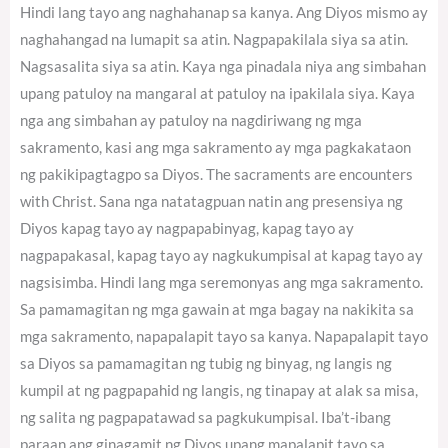
Hindi lang tayo ang naghahanap sa kanya. Ang Diyos mismo ay
naghahangad na lumapit sa atin. Nagpapakilala siya sa atin.
Nagsasalita siya sa atin. Kaya nga pinadala niya ang simbahan
upang patuloy na mangaral at patuloy na ipakilala siya. Kaya
nga ang simbahan ay patuloy na nagdiriwang ng mga
sakramento, kasi ang mga sakramento ay mga pagkakataon
ng pakikipagtagpo sa Diyos. The sacraments are encounters
with Christ. Sana nga natatagpuan natin ang presensiya ng
Diyos kapag tayo ay nagpapabinyag, kapag tayo ay
nagpapakasal, kapag tayo ay nagkukumpisal at kapag tayo ay
nagsisimba. Hindi lang mga seremonyas ang mga sakramento.
Sa pamamagitan ng mga gawain at mga bagay na nakikita sa
mga sakramento, napapalapit tayo sa kanya. Napapalapit tayo
sa Diyos sa pamamagitan ng tubig ng binyag, ng langis ng
kumpil at ng pagpapahid ng langis, ng tinapay at alak sa misa,
ng salita ng pagpapatawad sa pagkukumpisal. Iba’t-ibang
paraan ang ginagamit ng Diyos upang mapalapit tayo sa