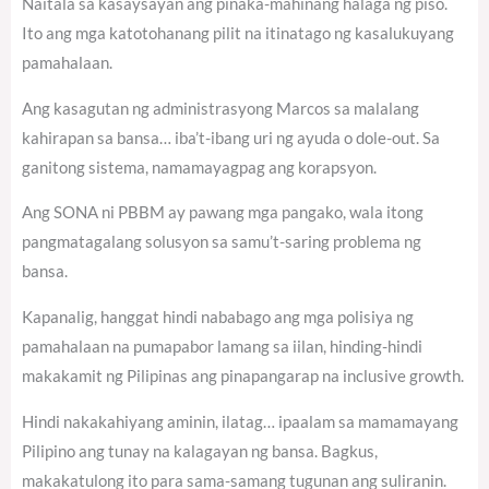
Naitala sa kasaysayan ang pinaka-mahinang halaga ng piso.
Ito ang mga katotohanang pilit na itinatago ng kasalukuyang
pamahalaan.
Ang kasagutan ng administrasyong Marcos sa malalang
kahirapan sa bansa… iba’t-ibang uri ng ayuda o dole-out. Sa
ganitong sistema, namamayagpag ang korapsyon.
Ang SONA ni PBBM ay pawang mga pangako, wala itong
pangmatagalang solusyon sa samu’t-saring problema ng
bansa.
Kapanalig, hanggat hindi nababago ang mga polisiya ng
pamahalaan na pumapabor lamang sa iilan, hinding-hindi
makakamit ng Pilipinas ang pinapangarap na inclusive growth.
Hindi nakakahiyang aminin, ilatag… ipaalam sa mamamayang
Pilipino ang tunay na kalagayan ng bansa. Bagkus,
makakatulong ito para sama-samang tugunan ang suliranin.