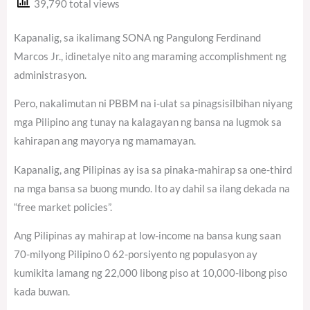
39,790 total views
Kapanalig, sa ikalimang SONA ng Pangulong Ferdinand
Marcos Jr., idinetalye nito ang maraming accomplishment ng
administrasyon.
Pero, nakalimutan ni PBBM na i-ulat sa pinagsisilbihan niyang
mga Pilipino ang tunay na kalagayan ng bansa na lugmok sa
kahirapan ang mayorya ng mamamayan.
Kapanalig, ang Pilipinas ay isa sa pinaka-mahirap sa one-third
na mga bansa sa buong mundo. Ito ay dahil sa ilang dekada na
“free market policies”.
Ang Pilipinas ay mahirap at low-income na bansa kung saan
70-milyong Pilipino 0 62-porsiyento ng populasyon ay
kumikita lamang ng 22,000 libong piso at 10,000-libong piso
kada buwan.