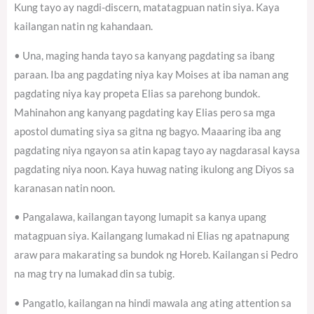
Kung tayo ay nagdi-discern, matatagpuan natin siya. Kaya
kailangan natin ng kahandaan.
• Una, maging handa tayo sa kanyang pagdating sa ibang
paraan. Iba ang pagdating niya kay Moises at iba naman ang
pagdating niya kay propeta Elias sa parehong bundok.
Mahinahon ang kanyang pagdating kay Elias pero sa mga
apostol dumating siya sa gitna ng bagyo. Maaaring iba ang
pagdating niya ngayon sa atin kapag tayo ay nagdarasal kaysa
pagdating niya noon. Kaya huwag nating ikulong ang Diyos sa
karanasan natin noon.
• Pangalawa, kailangan tayong lumapit sa kanya upang
matagpuan siya. Kailangang lumakad ni Elias ng apatnapung
araw para makarating sa bundok ng Horeb. Kailangan si Pedro
na mag try na lumakad din sa tubig.
• Pangatlo, kailangan na hindi mawala ang ating attention sa