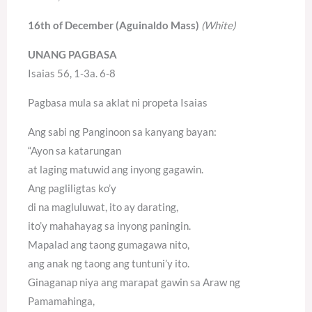
16th of December (Aguinaldo Mass)
(White)
UNANG PAGBASA
Isaias 56, 1-3a. 6-8
Pagbasa mula sa aklat ni propeta Isaias
Ang sabi ng Panginoon sa kanyang bayan:
“Ayon sa katarungan
at laging matuwid ang inyong gagawin.
Ang pagliligtas ko’y
di na magluluwat, ito ay darating,
ito’y mahahayag sa inyong paningin.
Mapalad ang taong gumagawa nito,
ang anak ng taong ang tuntuni’y ito.
Ginaganap niya ang marapat gawin sa Araw ng
Pamamahinga,