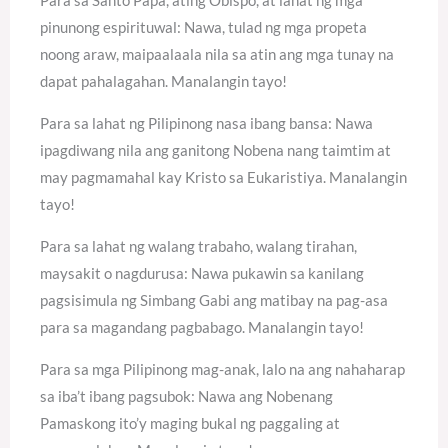
pinunong espirituwal: Nawa, tulad ng mga propeta
noong araw, maipaalaala nila sa atin ang mga tunay na
dapat pahalagahan. Manalangin tayo!
Para sa lahat ng Pilipinong nasa ibang bansa: Nawa
ipagdiwang nila ang ganitong Nobena nang taimtim at
may pagmamahal kay Kristo sa Eukaristiya. Manalangin
tayo!
Para sa lahat ng walang trabaho, walang tirahan,
maysakit o nagdurusa: Nawa pukawin sa kanilang
pagsisimula ng Simbang Gabi ang matibay na pag-asa
para sa magandang pagbabago. Manalangin tayo!
Para sa mga Pilipinong mag-anak, lalo na ang nahaharap
sa iba’t ibang pagsubok: Nawa ang Nobenang
Pamaskong ito’y maging bukal ng paggaling at