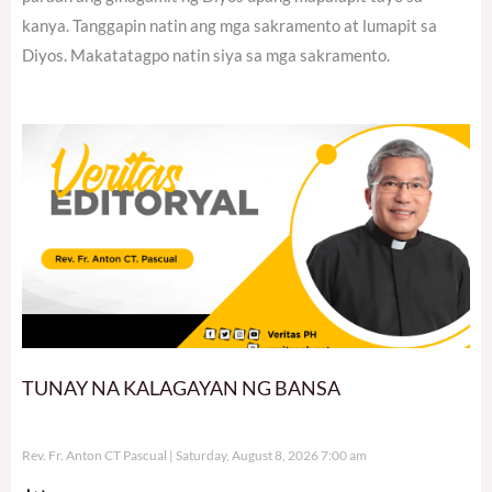
kanya. Tanggapin natin ang mga sakramento at lumapit sa
Diyos. Makatatagpo natin siya sa mga sakramento.
TUNAY NA KALAGAYAN NG BANSA
Rev. Fr. Anton CT Pascual
Saturday, August 8, 2026 7:00 am