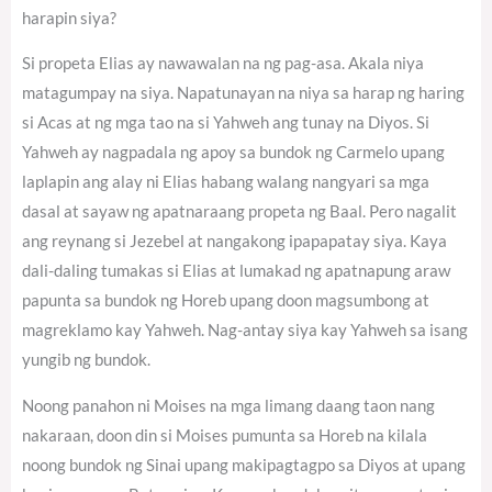
harapin siya?
Si propeta Elias ay nawawalan na ng pag-asa. Akala niya
matagumpay na siya. Napatunayan na niya sa harap ng haring
si Acas at ng mga tao na si Yahweh ang tunay na Diyos. Si
Yahweh ay nagpadala ng apoy sa bundok ng Carmelo upang
laplapin ang alay ni Elias habang walang nangyari sa mga
dasal at sayaw ng apatnaraang propeta ng Baal. Pero nagalit
ang reynang si Jezebel at nangakong ipapapatay siya. Kaya
dali-daling tumakas si Elias at lumakad ng apatnapung araw
papunta sa bundok ng Horeb upang doon magsumbong at
magreklamo kay Yahweh. Nag-antay siya kay Yahweh sa isang
yungib ng bundok.
Noong panahon ni Moises na mga limang daang taon nang
nakaraan, doon din si Moises pumunta sa Horeb na kilala
noong bundok ng Sinai upang makipagtagpo sa Diyos at upang