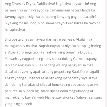
Ang Diyos ay Diyos. Dakila siya! Higit siya kaysa atin! Ang
paraan niya ay hindi ayon sa pamamaraan natin. Handa ba
tayong tagpuin siya sa paraan ng kanyang paglapit sa atin?
Siya ang masusunod, hindi naman tayo. Pero bukas ba tayo na
harapin siya?
Si propeta Elias ay nawawalan na ng pag-asa. Akala niya
matagumpay na siya. Napatunayan na niya sa harap ng haring
si Acas at ng mga tao na si Yahweh ang tunay na Diyos. Si
Yahweh ay nagpadala ng apoy sa bundok ng Carmelo upang
laplapin ang alay ni Elias habang walang nangyari sa mga
dasal at sayaw ng apatnaraang propeta ng Baal. Pero nagalit
ang reynang si Jezebel at nangakong ipapapatay siya. Kaya
dali-daling tumakas si Elias at lumakad ng apatnapung araw
papunta sa bundok ng Horeb upang doon magsumbong at
magreklamo kay Yahweh. Nag-antay siya kay Yahweh sa isang
yungib ng bundok.