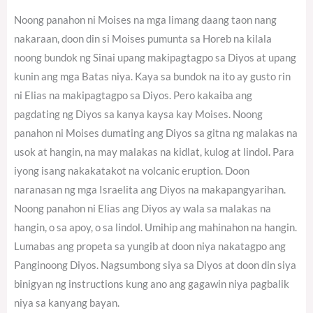
Noong panahon ni Moises na mga limang daang taon nang
nakaraan, doon din si Moises pumunta sa Horeb na kilala
noong bundok ng Sinai upang makipagtagpo sa Diyos at upang
kunin ang mga Batas niya. Kaya sa bundok na ito ay gusto rin
ni Elias na makipagtagpo sa Diyos. Pero kakaiba ang
pagdating ng Diyos sa kanya kaysa kay Moises. Noong
panahon ni Moises dumating ang Diyos sa gitna ng malakas na
usok at hangin, na may malakas na kidlat, kulog at lindol. Para
iyong isang nakakatakot na volcanic eruption. Doon
naranasan ng mga Israelita ang Diyos na makapangyarihan.
Noong panahon ni Elias ang Diyos ay wala sa malakas na
hangin, o sa apoy, o sa lindol. Umihip ang mahinahon na hangin.
Lumabas ang propeta sa yungib at doon niya nakatagpo ang
Panginoong Diyos. Nagsumbong siya sa Diyos at doon din siya
binigyan ng instructions kung ano ang gagawin niya pagbalik
niya sa kanyang bayan.