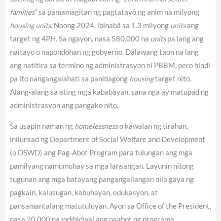
families
” sa pamamagitan ng pagtatayô ng anim na milyong
housing units
. Noong 2024, ibinabâ sa 1.3 milyong
units
ang
target ng 4PH.
Sa ngayon, nasa 580,000 na
units
pa lang ang
naitayo o napondohan ng gobyerno.
Dalawang taon na lang
ang natitira sa termino ng administrasyon ni PBBM, pero hindi
pa ito nangangalahati sa panibagong
housing
target nito.
Alang-alang sa ating mga kababayan, sana nga ay matupad ng
administrasyon ang pangako nito.
Sa usapin naman ng
homelessness
o kawalan ng tirahan,
inilunsad ng Department of Social Welfare and Development
(o DSWD) ang Pag-Abot Program para tulungan ang mga
pamilyang namumuhay sa mga lansangan. Layunin nitong
tugunan ang mga batayang pangangailangan nila gaya ng
pagkain, kalusugan, kabuhayan, edukasyon, at
pansamantalang matutuluyan. Ayon sa Office of the President,
nasa 20,000 na indibidwal ang naabot ng programa.