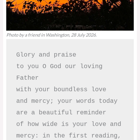
Photo by a friend in Washington, 28 July 2026.
Glory and praise 

to you O God our loving 
Father

with your boundless love

and mercy; your words today

are a beautiful reminder

of how wide is your love and

mercy: in the first reading,
