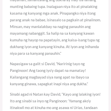
munting babaing tupa. Inalagaan niya ito at pinalaking
kasama ng kanyang mga anak. Pinapangko niya itong
parang anak na babae, isinasalo sa pagkain at pinaiinom.
Minsan, may manlalakbay na naging panauhin ang
mayamang nabanggit. Sa halip na sa kanyang kawan
kumuha ng hayop na papatayin, ang kaisa-isang tupa ng
dukhang iyon ang kanyang kinuha. At iyon ang inihanda
niya para sa kanyang panauhin.”
Napasigaw sa galit si David, “Naririnig tayo ng
Panginoon! Ang taong iyo’y dapat na mamatay!
Kailangang magbayad siya nang apat na ibayo sa
kanyang ginawa, sapagkat inapi niya ang dukha.”
Sinabi agad ni Natan kay David, “Kayo ang lalaking iyon!
Ito ang sinabi sa inyo ng Panginoon: ‘Yamang ako’y
itinakwil mo at kinuha mo ang asawa ni Urias, tandaan