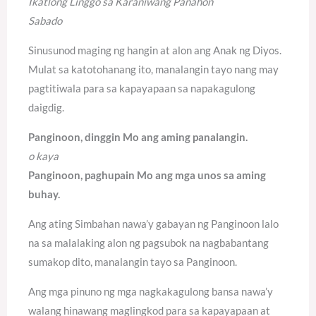
Ikatlong Linggo sa Karaniwang Panahon
Sabado
Sinusunod maging ng hangin at alon ang Anak ng Diyos.
Mulat sa katotohanang ito, manalangin tayo nang may
pagtitiwala para sa kapayapaan sa napakagulong
daigdig.
Panginoon, dinggin Mo ang aming panalangin.
o kaya
Panginoon, paghupain Mo ang mga unos sa aming
buhay.
Ang ating Simbahan nawa’y gabayan ng Panginoon lalo
na sa malalaking alon ng pagsubok na nagbabantang
sumakop dito, manalangin tayo sa Panginoon.
Ang mga pinuno ng mga nagkakagulong bansa nawa’y
walang hinawang maglingkod para sa kapayapaan at