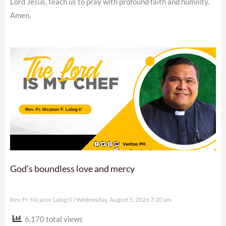
Lord Jesus, teach us to pray with profound faith and humility.
Amen.
God’s boundless love and mercy
Rev. Fr. Nicanor Lalog II
Wednesday, August 5, 2026 7:20 am
6,170 total views