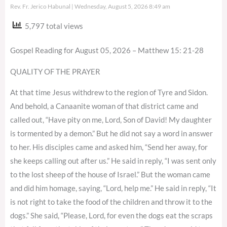
Rev. Fr. Jerico Habunal
Wednesday, August 5, 2026 8:49 am
5,797 total views
Gospel Reading for August 05, 2026 – Matthew 15: 21-28
QUALITY OF THE PRAYER
At that time Jesus withdrew to the region of Tyre and Sidon.
And behold, a Canaanite woman of that district came and
called out, “Have pity on me, Lord, Son of David! My daughter
is tormented by a demon.” But he did not say a word in answer
to her. His disciples came and asked him, “Send her away, for
she keeps calling out after us.” He said in reply, “I was sent only
to the lost sheep of the house of Israel.” But the woman came
and did him homage, saying, “Lord, help me.” He said in reply, “It
is not right to take the food of the children and throw it to the
dogs.” She said, “Please, Lord, for even the dogs eat the scraps