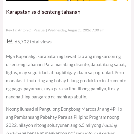
Karapatan sa disenteng tahanan
Rev. Fr. Anton CT Pascual
Wednesday, August 5, 2026 7:00 am
65,702 total views
Mga Kapanalig, karapatan ng bawat tao ang magkaroon ng
disenteng tahanan. Para masabing disente, dapat itong sapat,
ligtas, may seguridad, at nagbibigay-daan sa pag-unlad. Pero
madalas, itinuturing ang bahay bilang produkto o instrumento
ng pagpapayaman, kaya para sa libu-libong pamilya, ito ay
nananatiling pangarap na mahirap abutin.
Noong ilunsad ni Pangulong Bongbong Marcos Jr ang 4PH o
ang Pambansang Pabahay Para sa Pilipino Program noong
2022, nilayon nitong solusyunan ang 6.5 milyong
housing
backlog
ng bansa at magkaroon ng “
zero informal settler