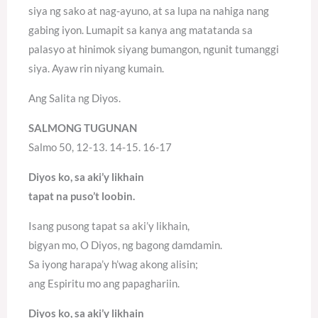
siya ng sako at nag-ayuno, at sa lupa na nahiga nang
gabing iyon. Lumapit sa kanya ang matatanda sa
palasyo at hinimok siyang bumangon, ngunit tumanggi
siya. Ayaw rin niyang kumain.
Ang Salita ng Diyos.
SALMONG TUGUNAN
Salmo 50, 12-13. 14-15. 16-17
Diyos ko, sa aki’y likhain
tapat na puso’t loobin.
Isang pusong tapat sa aki’y likhain,
bigyan mo, O Diyos, ng bagong damdamin.
Sa iyong harapa’y h’wag akong alisin;
ang Espiritu mo ang papaghariin.
Diyos ko, sa aki’y likhain