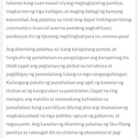
tahanan kung saan maaari siyang magtaguyod ng pamilya,
magkaroon ng mga kaibigan, at maging bahagi ng kanyang
komunidad. Ang pabahay ay hindi lang dapat tinitingnan bilang
commodity
o
financial asset
na pwedeng pagkakitaan;
pundasyon ito ng lipunang naglilingkod para sa
common good
.
Ang disenteng pabahay ay isang karapatang pantao, at
tungkulin ng pamahalaan na pangalagaan ang karapatang ito.
Hindi sapat ang pagtatayo ng pisikal na istruktura at
pagbibigay ng panandaliang tulong sa mga nangangailangan.
Kailangang putulin ng pamahalaan ang ugat ng kawalan ng
tirahan at ng kasiguruhan sa paninirahan. Dapat na ring
matapos ang malalim at malawakang katiwalian sa
pamahalaan kung saan bilyun-bilyong piso ang ninanakaw ng
magkakasabwat na mga pulitiko, opisyal ng gobyerno, at
negosyante. Ang kawalan ng disenteng pabahay ng libu-libong
pamilya ay nakaugat din sa sistema ng ekonomiya at pag-