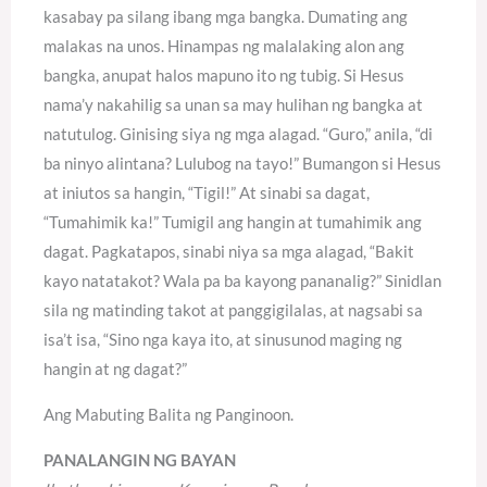
kasabay pa silang ibang mga bangka. Dumating ang
malakas na unos. Hinampas ng malalaking alon ang
bangka, anupat halos mapuno ito ng tubig. Si Hesus
nama’y nakahilig sa unan sa may hulihan ng bangka at
natutulog. Ginising siya ng mga alagad. “Guro,” anila, “di
ba ninyo alintana? Lulubog na tayo!” Bumangon si Hesus
at iniutos sa hangin, “Tigil!” At sinabi sa dagat,
“Tumahimik ka!” Tumigil ang hangin at tumahimik ang
dagat. Pagkatapos, sinabi niya sa mga alagad, “Bakit
kayo natatakot? Wala pa ba kayong pananalig?” Sinidlan
sila ng matinding takot at panggigilalas, at nagsabi sa
isa’t isa, “Sino nga kaya ito, at sinusunod maging ng
hangin at ng dagat?”
Ang Mabuting Balita ng Panginoon.
PANALANGIN NG BAYAN