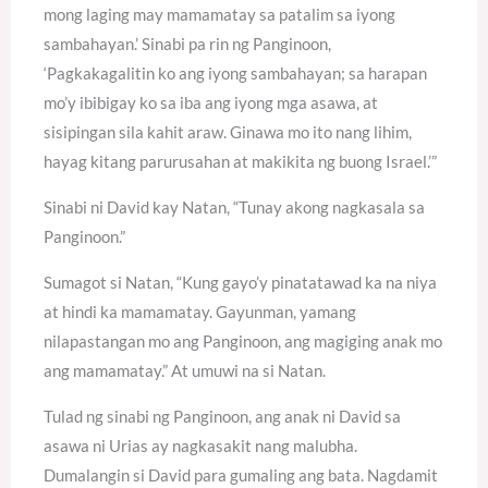
mong laging may mamamatay sa patalim sa iyong
sambahayan.’ Sinabi pa rin ng Panginoon,
‘Pagkakagalitin ko ang iyong sambahayan; sa harapan
mo’y ibibigay ko sa iba ang iyong mga asawa, at
sisipingan sila kahit araw. Ginawa mo ito nang lihim,
hayag kitang parurusahan at makikita ng buong Israel.’”
Sinabi ni David kay Natan, “Tunay akong nagkasala sa
Panginoon.”
Sumagot si Natan, “Kung gayo’y pinatatawad ka na niya
at hindi ka mamamatay. Gayunman, yamang
nilapastangan mo ang Panginoon, ang magiging anak mo
ang mamamatay.” At umuwi na si Natan.
Tulad ng sinabi ng Panginoon, ang anak ni David sa
asawa ni Urias ay nagkasakit nang malubha.
Dumalangin si David para gumaling ang bata. Nagdamit