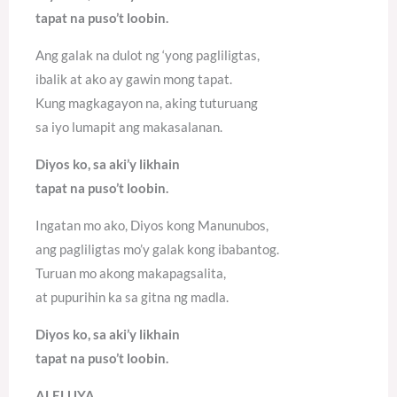
tapat na puso’t loobin.
Ang galak na dulot ng ‘yong pagliligtas,
ibalik at ako ay gawin mong tapat.
Kung magkagayon na, aking tuturuang
sa iyo lumapit ang makasalanan.
Diyos ko, sa aki’y likhain
tapat na puso’t loobin.
Ingatan mo ako, Diyos kong Manunubos,
ang pagliligtas mo’y galak kong ibabantog.
Turuan mo akong makapagsalita,
at pupurihin ka sa gitna ng madla.
Diyos ko, sa aki’y likhain
tapat na puso’t loobin.
ALELUYA