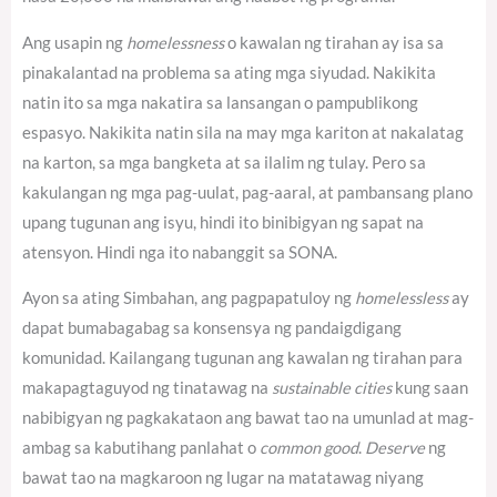
Ang usapin ng
homelessness
o kawalan ng tirahan ay isa sa
pinakalantad na problema sa ating mga siyudad. Nakikita
natin ito sa mga nakatira sa lansangan o pampublikong
espasyo. Nakikita natin sila na may mga kariton at nakalatag
na karton, sa mga bangketa at sa ilalim ng tulay. Pero sa
kakulangan ng mga pag-uulat, pag-aaral, at pambansang plano
upang tugunan ang isyu, hindi ito binibigyan ng sapat na
atensyon. Hindi nga ito nabanggit sa SONA.
Ayon sa ating Simbahan, ang pagpapatuloy ng
homelessless
ay
dapat bumabagabag sa konsensya ng pandaigdigang
komunidad.
Kailangang tugunan ang kawalan ng tirahan para
makapagtaguyod ng tinatawag na
sustainable cities
kung saan
nabibigyan ng pagkakataon ang bawat tao na umunlad at mag-
ambag sa kabutihang panlahat o
common good
.
Deserve
ng
bawat tao na magkaroon ng lugar na matatawag niyang