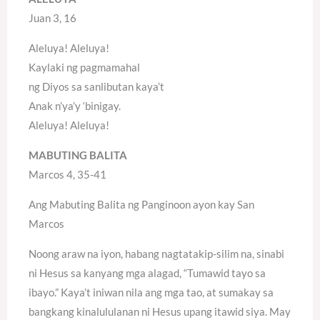
Juan 3, 16
Aleluya! Aleluya!
Kaylaki ng pagmamahal
ng Diyos sa sanlibutan kaya’t
Anak n’ya’y ‘binigay.
Aleluya! Aleluya!
MABUTING BALITA
Marcos 4, 35-41
Ang Mabuting Balita ng Panginoon ayon kay San
Marcos
Noong araw na iyon, habang nagtatakip-silim na, sinabi
ni Hesus sa kanyang mga alagad, “Tumawid tayo sa
ibayo.” Kaya’t iniwan nila ang mga tao, at sumakay sa
bangkang kinalululanan ni Hesus upang itawid siya. May