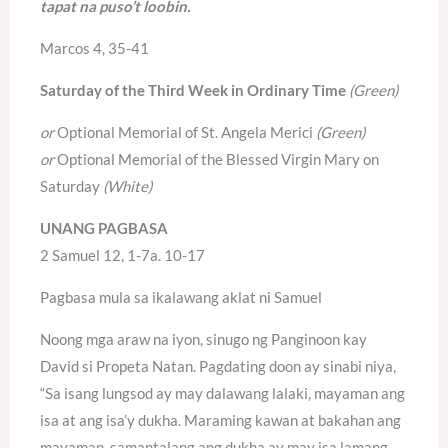
tapat na puso’t loobin.
Marcos 4, 35-41
Saturday of the Third Week in Ordinary Time
(Green)
or
Optional Memorial of St. Angela Merici
(Green)
or
Optional Memorial of the Blessed Virgin Mary on
Saturday
(White)
UNANG PAGBASA
2 Samuel 12, 1-7a. 10-17
Pagbasa mula sa ikalawang aklat ni Samuel
Noong mga araw na iyon, sinugo ng Panginoon kay
David si Propeta Natan. Pagdating doon ay sinabi niya,
“Sa isang lungsod ay may dalawang lalaki, mayaman ang
isa at ang isa’y dukha. Maraming kawan at bakahan ang
mayaman, samantalang ang dukha ay may isa lamang