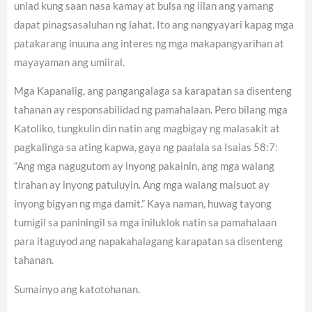
unlad kung saan nasa kamay at bulsa ng iilan ang yamang
dapat pinagsasaluhan ng lahat. Ito ang nangyayari kapag mga
patakarang inuuna ang interes ng mga makapangyarihan at
mayayaman ang umiiral.
Mga Kapanalig, ang pangangalaga sa karapatan sa disenteng
tahanan ay responsabilidad ng pamahalaan. Pero bilang mga
Katoliko, tungkulin din natin ang magbigay ng malasakit at
pagkalinga sa ating kapwa, gaya ng paalala sa Isaias 58:7:
“Ang mga nagugutom ay inyong pakainin, ang mga walang
tirahan ay inyong patuluyin. Ang mga walang maisuot ay
inyong bigyan ng mga damit.” Kaya naman, huwag tayong
tumigil sa paniningil sa mga iniluklok natin sa pamahalaan
para itaguyod ang napakahalagang karapatan sa disenteng
tahanan.
Sumainyo ang katotohanan.