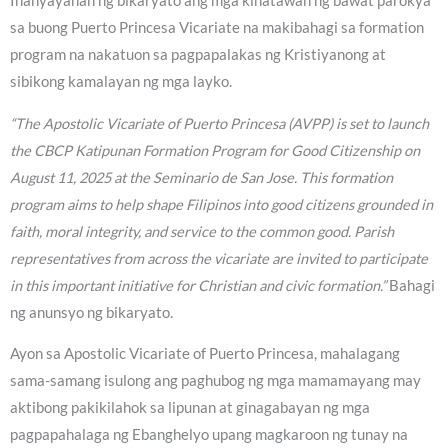
Inanyayahan ng bikaryato ang mga kinatawan ng bawat parokya
sa buong Puerto Princesa Vicariate na makibahagi sa formation
program na nakatuon sa pagpapalakas ng Kristiyanong at
sibikong kamalayan ng mga layko.
“The Apostolic Vicariate of Puerto Princesa (AVPP) is set to launch
the CBCP Katipunan Formation Program for Good Citizenship on
August 11, 2025 at the Seminario de San Jose. This formation
program aims to help shape Filipinos into good citizens grounded in
faith, moral integrity, and service to the common good. Parish
representatives from across the vicariate are invited to participate
in this important initiative for Christian and civic formation.”
Bahagi
ng anunsyo ng bikaryato.
Ayon sa Apostolic Vicariate of Puerto Princesa, mahalagang
sama-samang isulong ang paghubog ng mga mamamayang may
aktibong pakikilahok sa lipunan at ginagabayan ng mga
pagpapahalaga ng Ebanghelyo upang magkaroon ng tunay na