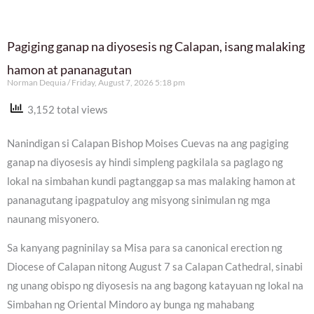
Pagiging ganap na diyosesis ng Calapan, isang malaking
hamon at pananagutan
Norman Dequia
Friday, August 7, 2026 5:18 pm
3,152 total views
Nanindigan si Calapan Bishop Moises Cuevas na ang pagiging
ganap na diyosesis ay hindi simpleng pagkilala sa paglago ng
lokal na simbahan kundi pagtanggap sa mas malaking hamon at
pananagutang ipagpatuloy ang misyong sinimulan ng mga
naunang misyonero.
Sa kanyang pagninilay sa Misa para sa canonical erection ng
Diocese of Calapan nitong August 7 sa Calapan Cathedral, sinabi
ng unang obispo ng diyosesis na ang bagong katayuan ng lokal na
Simbahan ng Oriental Mindoro ay bunga ng mahabang