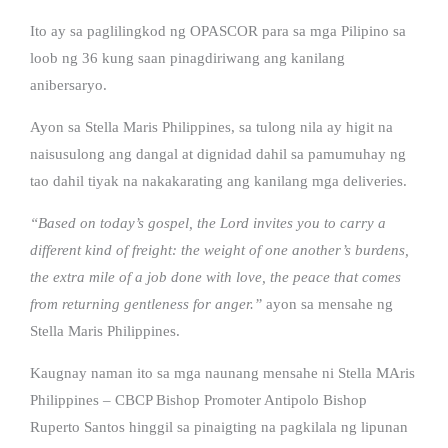
Ito ay sa paglilingkod ng OPASCOR para sa mga Pilipino sa
loob ng 36 kung saan pinagdiriwang ang kanilang
anibersaryo.
Ayon sa Stella Maris Philippines, sa tulong nila ay higit na
naisusulong ang dangal at dignidad dahil sa pamumuhay ng
tao dahil tiyak na nakakarating ang kanilang mga deliveries.
“Based on today’s gospel, the Lord invites you to carry a
different kind of freight: the weight of one another’s burdens,
the extra mile of a job done with love, the peace that comes
from returning gentleness for anger.”
ayon sa mensahe ng
Stella Maris Philippines.
Kaugnay naman ito sa mga naunang mensahe ni Stella MAris
Philippines – CBCP Bishop Promoter Antipolo Bishop
Ruperto Santos hinggil sa pinaigting na pagkilala ng lipunan