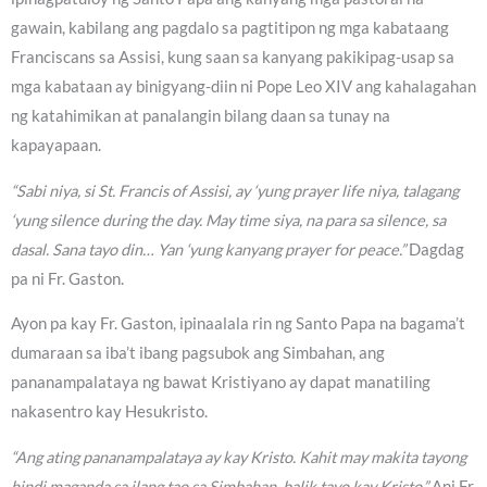
gawain, kabilang ang pagdalo sa pagtitipon ng mga kabataang
Franciscans sa Assisi, kung saan sa kanyang pakikipag-usap sa
mga kabataan ay binigyang-diin ni Pope Leo XIV ang kahalagahan
ng katahimikan at panalangin bilang daan sa tunay na
kapayapaan.
“Sabi niya, si St. Francis of Assisi, ay ‘yung prayer life niya, talagang
‘yung silence during the day. May time siya, na para sa silence, sa
dasal. Sana tayo din… Yan ‘yung kanyang prayer for peace.”
Dagdag
pa ni Fr. Gaston.
Ayon pa kay Fr. Gaston, ipinaalala rin ng Santo Papa na bagama’t
dumaraan sa iba’t ibang pagsubok ang Simbahan, ang
pananampalataya ng bawat Kristiyano ay dapat manatiling
nakasentro kay Hesukristo.
“Ang ating pananampalataya ay kay Kristo. Kahit may makita tayong
hindi maganda sa ilang tao sa Simbahan, balik tayo kay Kristo.”
Ani Fr.