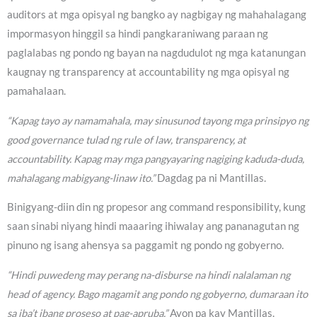
auditors at mga opisyal ng bangko ay nagbigay ng mahahalagang
impormasyon hinggil sa hindi pangkaraniwang paraan ng
paglalabas ng pondo ng bayan na nagdudulot ng mga katanungan
kaugnay ng transparency at accountability ng mga opisyal ng
pamahalaan.
“Kapag tayo ay namamahala, may sinusunod tayong mga prinsipyo ng
good governance tulad ng rule of law, transparency, at
accountability. Kapag may mga pangyayaring nagiging kaduda-duda,
mahalagang mabigyang-linaw ito.”
Dagdag pa ni Mantillas.
Binigyang-diin din ng propesor ang command responsibility, kung
saan sinabi niyang hindi maaaring ihiwalay ang pananagutan ng
pinuno ng isang ahensya sa paggamit ng pondo ng gobyerno.
“Hindi puwedeng may perang na-disburse na hindi nalalaman ng
head of agency. Bago magamit ang pondo ng gobyerno, dumaraan ito
sa iba’t ibang proseso at pag-apruba.”
Ayon pa kay Mantillas.