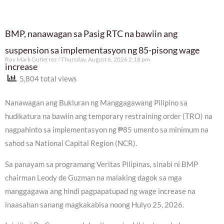
BMP, nanawagan sa Pasig RTC na bawiin ang
suspension sa implementasyon ng 85-pisong wage
Roy Mark Gutierrez
Thursday, August 6, 2026 2:18 pm
increase
5,804 total views
Nanawagan ang Bukluran ng Manggagawang Pilipino sa
hudikatura na bawiin ang temporary restraining order (TRO) na
nagpahinto sa implementasyon ng ₱85 umento sa minimum na
sahod sa National Capital Region (NCR).
Sa panayam sa programang Veritas Pilipinas, sinabi ni BMP
chairman Leody de Guzman na malaking dagok sa mga
manggagawa ang hindi pagpapatupad ng wage increase na
inaasahan sanang magkakabisa noong Hulyo 25, 2026.