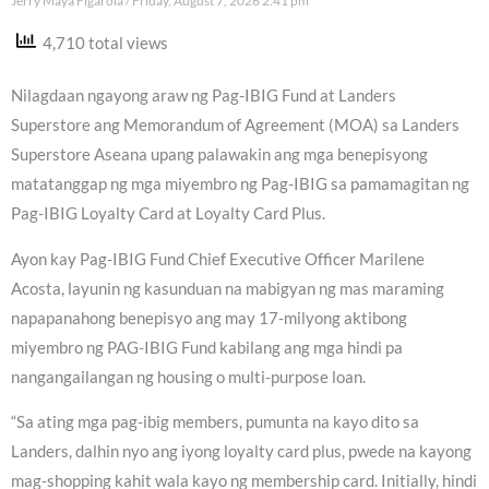
Jerry Maya Figarola
Friday, August 7, 2026 2:41 pm
4,710 total views
Nilagdaan ngayong araw ng Pag-IBIG Fund at Landers
Superstore ang Memorandum of Agreement (MOA) sa Landers
Superstore Aseana upang palawakin ang mga benepisyong
matatanggap ng mga miyembro ng Pag-IBIG sa pamamagitan ng
Pag-IBIG Loyalty Card at Loyalty Card Plus.
Ayon kay Pag-IBIG Fund Chief Executive Officer Marilene
Acosta, layunin ng kasunduan na mabigyan ng mas maraming
napapanahong benepisyo ang may 17-milyong aktibong
miyembro ng PAG-IBIG Fund kabilang ang mga hindi pa
nangangailangan ng housing o multi-purpose loan.
“Sa ating mga pag-ibig members, pumunta na kayo dito sa
Landers, dalhin nyo ang iyong loyalty card plus, pwede na kayong
mag-shopping kahit wala kayo ng membership card. Initially, hindi