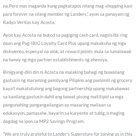
na.Pero mas maganda kung pagkatapos nilang mag-shopping kasi
para forever na silang member ng Landers,” ayon sa panayam ng
Radyo Veritas kay Acosta.
Ayon kay Acosta na bukod sa pagiging cash card, nagsisilbi ring
daan ang Pag-IBIG Loyalty Card Plus upang makakuha ng mga
diskwento, espesyal na alok, at reward points mula sa lumalawak
na hanay ng mga partner establishments ng ahensya.
Binigyang-diin din ni Acosta na malaking bahagi ng buwanang
gastusin ng maraming pamilyang Pilipino ang pamimili ng grocery
kaya’t makatutulong ang bagong partnership upang makabawas
sa kanilang gastusin dahil ang bawat pisong matitipid sa mga
pangunahing pangangailangan ay maaaring mailaan sa
edukasyon, pamasahe, bayarin sa kuryente at tubig, o maging
dagdag na ipon sa MP2 Savings Program.
“We are truly grateful to Lander’s Superstore for joining us in this