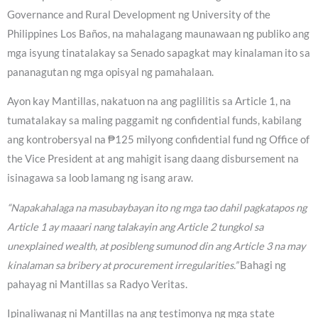
Governance and Rural Development ng University of the
Philippines Los Baños, na mahalagang maunawaan ng publiko ang
mga isyung tinatalakay sa Senado sapagkat may kinalaman ito sa
pananagutan ng mga opisyal ng pamahalaan.
Ayon kay Mantillas, nakatuon na ang paglilitis sa Article 1, na
tumatalakay sa maling paggamit ng confidential funds, kabilang
ang kontrobersyal na ₱125 milyong confidential fund ng Office of
the Vice President at ang mahigit isang daang disbursement na
isinagawa sa loob lamang ng isang araw.
“Napakahalaga na masubaybayan ito ng mga tao dahil pagkatapos ng
Article 1 ay maaari nang talakayin ang Article 2 tungkol sa
unexplained wealth, at posibleng sumunod din ang Article 3 na may
kinalaman sa bribery at procurement irregularities.”
Bahagi ng
pahayag ni Mantillas sa Radyo Veritas.
Ipinaliwanag ni Mantillas na ang testimonya ng mga state