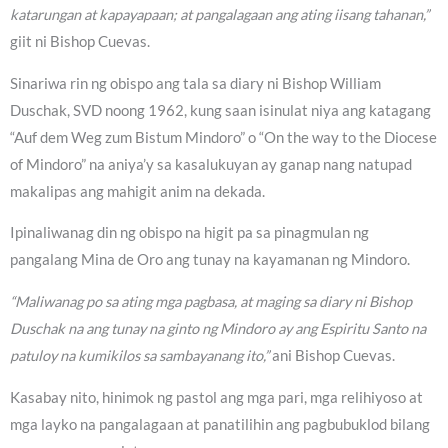
katarungan at kapayapaan; at pangalagaan ang ating iisang tahanan,”
giit ni Bishop Cuevas.
Sinariwa rin ng obispo ang tala sa diary ni Bishop William
Duschak, SVD noong 1962, kung saan isinulat niya ang katagang
“Auf dem Weg zum Bistum Mindoro” o “On the way to the Diocese
of Mindoro” na aniya’y sa kasalukuyan ay ganap nang natupad
makalipas ang mahigit anim na dekada.
Ipinaliwanag din ng obispo na higit pa sa pinagmulan ng
pangalang Mina de Oro ang tunay na kayamanan ng Mindoro.
“Maliwanag po sa ating mga pagbasa, at maging sa diary ni Bishop
Duschak na ang tunay na ginto ng Mindoro ay ang Espiritu Santo na
patuloy na kumikilos sa sambayanang ito,”
ani Bishop Cuevas.
Kasabay nito, hinimok ng pastol ang mga pari, mga relihiyoso at
mga layko na pangalagaan at panatilihin ang pagbubuklod bilang