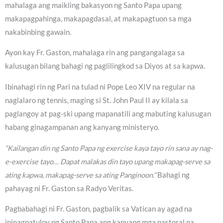
mahalaga ang maikling bakasyon ng Santo Papa upang
makapagpahinga, makapagdasal, at makapagtuon sa mga
nakabinbing gawain.
Ayon kay Fr. Gaston, mahalaga rin ang pangangalaga sa
kalusugan bilang bahagi ng paglilingkod sa Diyos at sa kapwa.
Ibinahagi rin ng Pari na tulad ni Pope Leo XIV na regular na
naglalaro ng tennis, maging si St. John Paul II ay kilala sa
paglangoy at pag-ski upang mapanatili ang mabuting kalusugan
habang ginagampanan ang kanyang ministeryo.
“Kailangan din ng Santo Papa ng exercise kaya tayo rin sana ay nag-
e-exercise tayo… Dapat malakas din tayo upang makapag-serve sa
ating kapwa, makapag-serve sa ating Panginoon.”
Bahagi ng
pahayag ni Fr. Gaston sa Radyo Veritas.
Pagbabahagi ni Fr. Gaston, pagbalik sa Vatican ay agad na
ipinagpatuloy ng Santo Papa ang kanyang mga pastoral na