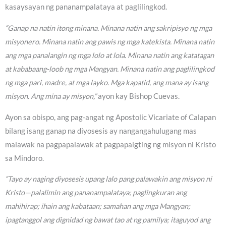
kasaysayan ng pananampalataya at paglilingkod.
“Ganap na natin itong minana. Minana natin ang sakripisyo ng mga
misyonero. Minana natin ang pawis ng mga katekista. Minana natin
ang mga panalangin ng mga lolo at lola. Minana natin ang katatagan
at kababaang-loob ng mga Mangyan. Minana natin ang paglilingkod
ng mga pari, madre, at mga layko. Mga kapatid, ang mana ay isang
misyon. Ang mina ay misyon,”
ayon kay Bishop Cuevas.
Ayon sa obispo, ang pag-angat ng Apostolic Vicariate of Calapan
bilang isang ganap na diyosesis ay nangangahulugang mas
malawak na pagpapalawak at pagpapaigting ng misyon ni Kristo
sa Mindoro.
“Tayo ay naging diyosesis upang lalo pang palawakin ang misyon ni
Kristo—palalimin ang pananampalataya; paglingkuran ang
mahihirap; ihain ang kabataan; samahan ang mga Mangyan;
ipagtanggol ang dignidad ng bawat tao at ng pamilya; itaguyod ang