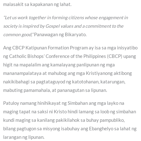
malasakit sa kapakanan ng lahat.
“Let us work together in forming citizens whose engagement in
society is inspired by Gospel values and a commitment to the
common good,”
Panawagan ng Bikaryato.
Ang CBCP Katipunan Formation Program ay isa sa mga inisyatibo
ng Catholic Bishops’ Conference of the Philippines (CBCP) upang
higit na mapalalim ang kamalayang panlipunan ng mga
mananampalataya at mahubog ang mga Kristiyanong aktibong
nakikibahagi sa pagtataguyod ng katotohanan, katarungan,
mabuting pamamahala, at pananagutan sa lipunan.
Patuloy namang hinihikayat ng Simbahan ang mga layko na
maging tapat na saksi ni Kristo hindi lamang sa loob ng simbahan
kundi maging sa kanilang pakikilahok sa buhay pampubliko,
bilang pagtugon sa misyong isabuhay ang Ebanghelyo sa lahat ng
larangan ng lipunan.