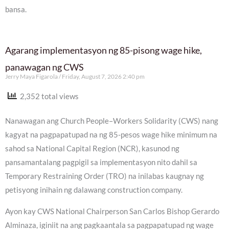
bansa.
Agarang implementasyon ng 85-pisong wage hike,
panawagan ng CWS
Jerry Maya Figarola
Friday, August 7, 2026 2:40 pm
2,352 total views
Nanawagan ang Church People–Workers Solidarity (CWS) nang
kagyat na pagpapatupad na ng 85-pesos wage hike minimum na
sahod sa National Capital Region (NCR), kasunod ng
pansamantalang pagpigil sa implementasyon nito dahil sa
Temporary Restraining Order (TRO) na inilabas kaugnay ng
petisyong inihain ng dalawang construction company.
Ayon kay CWS National Chairperson San Carlos Bishop Gerardo
Alminaza, iginiit na ang pagkaantala sa pagpapatupad ng wage