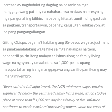
increase ay nagdudulot ng dagdag na pasanin sa mga
manggagawang patuloy na nahaharap sa mataas na presyo ng
mga pangunahing bilihin, mababang kita, at tumitinding gastusin
sa pagkain, transportasyon, pabahay, kalusugan, edukasyon, at
iba pang pangangailangan.
Giit ng Obispo, bagama’t kabilang ang 85-pesos wage adjustment
sa pinakamalalaking wage hike sa mga nakalipas na taon,
nananatili pa rin itong malayo sa isinusulong na family living
wage na ngayon ay umaabot na sa 1,300-pesos upang
masuportahan ng isang manggagawa ang sarili o pamilyang may
limang miyembro.
“Even with the full adjustment, the NCR minimum wage remains
significantly below the estimated family living wage, which studies
place at more than ₱1,200 per day for a family of five. Inflation
continues to erode workers’ purchasing power, while the costs of