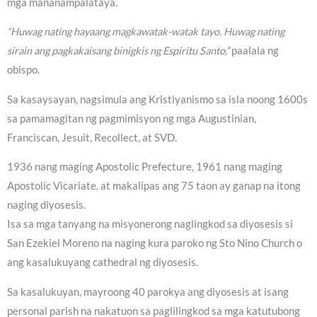
mga mananampalataya.
“Huwag nating hayaang magkawatak-watak tayo. Huwag nating
sirain ang pagkakaisang binigkis ng Espiritu Santo,”
paalala ng
obispo.
Sa kasaysayan, nagsimula ang Kristiyanismo sa isla noong 1600s
sa pamamagitan ng pagmimisyon ng mga Augustinian,
Franciscan, Jesuit, Recollect, at SVD.
1936 nang maging Apostolic Prefecture, 1961 nang maging
Apostolic Vicariate, at makalipas ang 75 taon ay ganap na itong
naging diyosesis.
Isa sa mga tanyang na misyonerong naglingkod sa diyosesis si
San Ezekiel Moreno na naging kura paroko ng Sto Nino Church o
ang kasalukuyang cathedral ng diyosesis.
Sa kasalukuyan, mayroong 40 parokya ang diyosesis at isang
personal parish na nakatuon sa paglilingkod sa mga katutubong