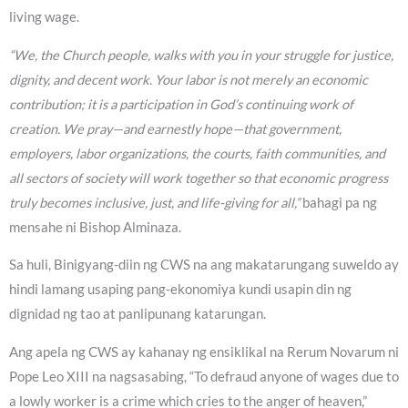
living wage.
“We, the Church people, walks with you in your struggle for justice,
dignity, and decent work. Your labor is not merely an economic
contribution; it is a participation in God’s continuing work of
creation. We pray—and earnestly hope—that government,
employers, labor organizations, the courts, faith communities, and
all sectors of society will work together so that economic progress
truly becomes inclusive, just, and life-giving for all,”
bahagi pa ng
mensahe ni Bishop Alminaza.
Sa huli, Binigyang-diin ng CWS na ang makatarungang suweldo ay
hindi lamang usaping pang-ekonomiya kundi usapin din ng
dignidad ng tao at panlipunang katarungan.
Ang apela ng CWS ay kahanay ng ensiklikal na Rerum Novarum ni
Pope Leo XIII na nagsasabing, “To defraud anyone of wages due to
a lowly worker is a crime which cries to the anger of heaven,”