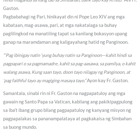
Gaston.
Pagbabahagi ng Pari, hinikayat din ni Pope Leo XIV ang mga
kabataan, mag-asawa, pari, at mga nakatalaga sa buhay
paglilingkod na manatiling tapat sa kanilang bokasyon upang
ganap na maramdaman ang kaligayahang hatid ng Panginoon.
“‘Pag ibinigay natin ‘yung buhay natin sa Panginoon—kahit hindi sa
pagpapari o sa pagmamadre, kahit sa pag-aasawa, sa pamilya, o kahit
walang asawa, Kung saan tayo, doon tayo nilagay ng Panginoon, at
‘pag faithful tayo ay magiging masaya tayo.”
Ayon kay Fr. Gaston.
Samantala, sinabi rin ni Fr. Gaston na nagpapatuloy ang mga
gawain ng Santo Papa sa Vatican, kabilang ang pakikipagpulong
sa iba’t ibang grupo bilang pagpapatuloy ng kanyang misyon ng
pagpapalakas sa pananampalataya at pagkakaisa ng Simbahan
sa buong mundo.