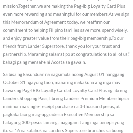
mission.Together, we are making the Pag-ibig Loyalty Card Plus
even more rewarding and meaningful for our members.As we sign
this Memorandum of Agreement today, we reaffirm our
commitment to helping Filipino families save more, spend wisely,
and enjoy greater value from their pag-ibig membership.To our
friends from Lander Superstore, thank you for your trust and
partnership. Maraming salamat po at congratulations to all of us,”
bahagi pa ng mensahe ni Acosta sa gawain.
Sa bisa ng kasunduan na nagsimula noong August 01 hanggang
October 31 ngayong taon, maaaring makakuha ang mga may
hawak ng Pag-IBIG Loyalty Card at Loyalty Card Plus ng libreng
Landers Shopping Pass, libreng Landers Premium Membership sa
minimum na single-receipt purchase na 3-thousand pesos, at
pagkakataong mag-upgrade sa Executive Membership sa
halagang 300-pesos lamang, magagamit ang mga benepisyong
ito sa 16 na kalahok na Landers Superstore branches sa buong