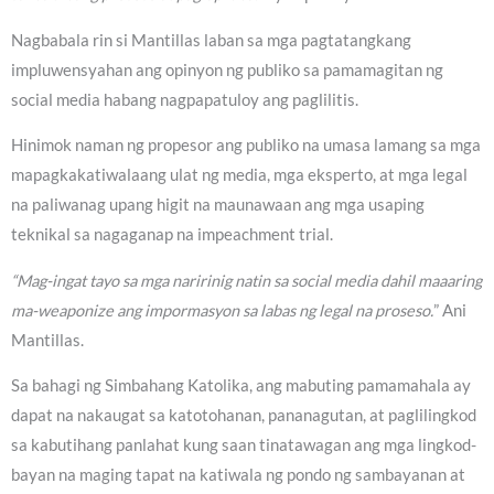
Nagbabala rin si Mantillas laban sa mga pagtatangkang
impluwensyahan ang opinyon ng publiko sa pamamagitan ng
social media habang nagpapatuloy ang paglilitis.
Hinimok naman ng propesor ang publiko na umasa lamang sa mga
mapagkakatiwalaang ulat ng media, mga eksperto, at mga legal
na paliwanag upang higit na maunawaan ang mga usaping
teknikal sa nagaganap na impeachment trial.
“Mag-ingat tayo sa mga naririnig natin sa social media dahil maaaring
ma-weaponize ang impormasyon sa labas ng legal na proseso.
” Ani
Mantillas.
Sa bahagi ng Simbahang Katolika, ang mabuting pamamahala ay
dapat na nakaugat sa katotohanan, pananagutan, at paglilingkod
sa kabutihang panlahat kung saan tinatawagan ang mga lingkod-
bayan na maging tapat na katiwala ng pondo ng sambayanan at