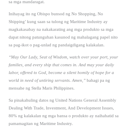
sa mga mandaragat.
Inihayag ito ng Obispo bunsod ng No Shopping, No
Shipping’ kung saan sa tulong ng Maritime Industry ay
magkakasabay na nakakarating ang mga produkto sa mga
dapat nitong patunguhan kasunod ng mahalagang papel nito
sa pag-ikot o pag-unlad ng pandaigdigang kalakalan.
“May Our Lady, Seat of Wisdom, watch over your port, your
families, and every ship that comes in. And may your daily
labor, offered to God, become a silent homily of hope for a
world in need of untiring servants. Amen,”
bahagi pa ng
mensahe ng Stella Maris Philippines.
Sa pinakahuling datos ng United Nations General Assembly
Dealing With Trade, Investment, And Development Issues,
80% ng kalakalan ng mga bansa o produkto ay naihahatid sa
pamamagitan ng Maritime Industry.