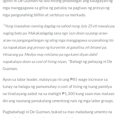
Iginiit ni De Guzman na lalo nitong pinabibigat ang kalagayan ng
mga manggagawa sa gitna ng patuloy na pagtaas ng presyo ng
mga pangunahing bilihin at serbisyo sa merkado.
“‘Yung inaasahan naming dagdag na sahod nung July 25 eh nawala pa,
naging bato pa. Makakadagdag sana nga ‘yun doon sa pang-araw-
araw na pangangailangan ng ating mga manggagawa sa panahong ito
na napakataas ang presyo ng kuryente at gasolina, eh binawi pa.
Hinarang pa. Medyo may reklamo pa nga kami diyan dahil
napakalayo doon sa cost of living niyan, “
Bahagi ng pahayag ni De
Guzman.
Ayon sa labor leader, malayo pa rin ang ₱85 wage increase sa
tunay na halaga ng pamumuhay o cost of living ng isang pamilya
na tinatayang aabot na sa mahigit ₱1,300 kung saan mas mataas
din ang naunang panukalang umentong nais ng mga labor groups.
Pagbabahagi ni De Guzman, bukod sa mas mababang umento na