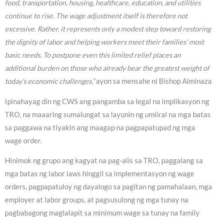
food, transportation, housing, healthcare, education, and utilities
continue to rise. The wage adjustment itself is therefore not
excessive. Rather, it represents only a modest step toward restoring
the dignity of labor and helping workers meet their families’ most
basic needs. To postpone even this limited relief places an
additional burden on those who already bear the greatest weight of
today’s economic challenges,”
ayon sa mensahe ni Bishop Alminaza
Ipinahayag din ng CWS ang pangamba sa legal na implikasyon ng
TRO, na maaaring sumalungat sa layunin ng umiiral na mga batas
sa paggawa na tiyakin ang maagap na pagpapatupad ng mga
wage order.
Hinimok ng grupo ang kagyat na pag-alis sa TRO, paggalang sa
mga batas ng labor laws hinggil sa implementasyon ng wage
orders, pagpapatuloy ng dayalogo sa pagitan ng pamahalaan, mga
employer at labor groups, at pagsusulong ng mga tunay na
pagbabagong maglalapit sa minimum wage sa tunay na family