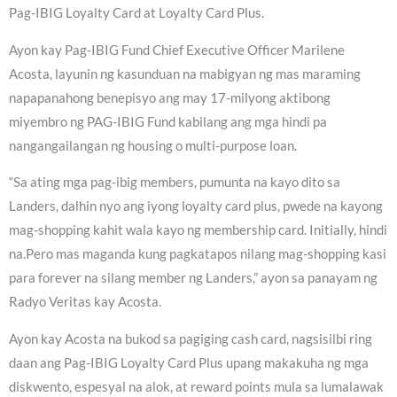
Pag-IBIG Loyalty Card at Loyalty Card Plus.
Ayon kay Pag-IBIG Fund Chief Executive Officer Marilene
Acosta, layunin ng kasunduan na mabigyan ng mas maraming
napapanahong benepisyo ang may 17-milyong aktibong
miyembro ng PAG-IBIG Fund kabilang ang mga hindi pa
nangangailangan ng housing o multi-purpose loan.
“Sa ating mga pag-ibig members, pumunta na kayo dito sa
Landers, dalhin nyo ang iyong loyalty card plus, pwede na kayong
mag-shopping kahit wala kayo ng membership card. Initially, hindi
na.Pero mas maganda kung pagkatapos nilang mag-shopping kasi
para forever na silang member ng Landers,” ayon sa panayam ng
Radyo Veritas kay Acosta.
Ayon kay Acosta na bukod sa pagiging cash card, nagsisilbi ring
daan ang Pag-IBIG Loyalty Card Plus upang makakuha ng mga
diskwento, espesyal na alok, at reward points mula sa lumalawak