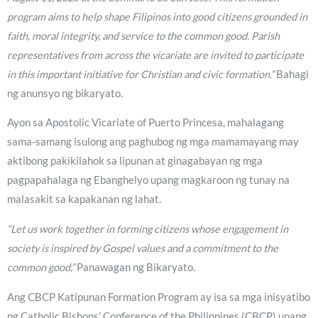
program aims to help shape Filipinos into good citizens grounded in
faith, moral integrity, and service to the common good. Parish
representatives from across the vicariate are invited to participate
in this important initiative for Christian and civic formation.”
Bahagi
ng anunsyo ng bikaryato.
Ayon sa Apostolic Vicariate of Puerto Princesa, mahalagang
sama-samang isulong ang paghubog ng mga mamamayang may
aktibong pakikilahok sa lipunan at ginagabayan ng mga
pagpapahalaga ng Ebanghelyo upang magkaroon ng tunay na
malasakit sa kapakanan ng lahat.
“Let us work together in forming citizens whose engagement in
society is inspired by Gospel values and a commitment to the
common good,”
Panawagan ng Bikaryato.
Ang CBCP Katipunan Formation Program ay isa sa mga inisyatibo
ng Catholic Bishops’ Conference of the Philippines (CBCP) upang