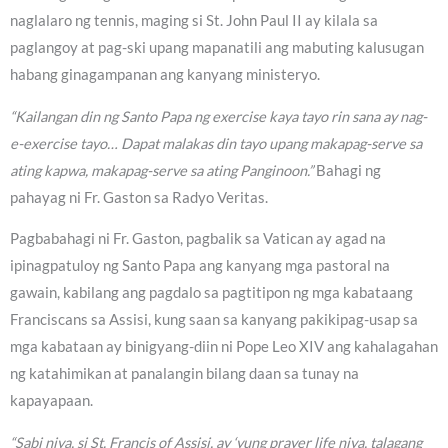
naglalaro ng tennis, maging si St. John Paul II ay kilala sa
paglangoy at pag-ski upang mapanatili ang mabuting kalusugan
habang ginagampanan ang kanyang ministeryo.
“Kailangan din ng Santo Papa ng exercise kaya tayo rin sana ay nag-
e-exercise tayo… Dapat malakas din tayo upang makapag-serve sa
ating kapwa, makapag-serve sa ating Panginoon.”
Bahagi ng
pahayag ni Fr. Gaston sa Radyo Veritas.
Pagbabahagi ni Fr. Gaston, pagbalik sa Vatican ay agad na
ipinagpatuloy ng Santo Papa ang kanyang mga pastoral na
gawain, kabilang ang pagdalo sa pagtitipon ng mga kabataang
Franciscans sa Assisi, kung saan sa kanyang pakikipag-usap sa
mga kabataan ay binigyang-diin ni Pope Leo XIV ang kahalagahan
ng katahimikan at panalangin bilang daan sa tunay na
kapayapaan.
“Sabi niya, si St. Francis of Assisi, ay ‘yung prayer life niya, talagang