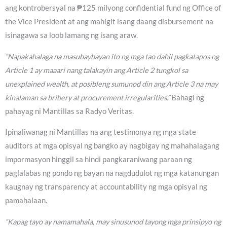
ang kontrobersyal na ₱125 milyong confidential fund ng Office of
the Vice President at ang mahigit isang daang disbursement na
isinagawa sa loob lamang ng isang araw.
“Napakahalaga na masubaybayan ito ng mga tao dahil pagkatapos ng
Article 1 ay maaari nang talakayin ang Article 2 tungkol sa
unexplained wealth, at posibleng sumunod din ang Article 3 na may
kinalaman sa bribery at procurement irregularities.”
Bahagi ng
pahayag ni Mantillas sa Radyo Veritas.
Ipinaliwanag ni Mantillas na ang testimonya ng mga state
auditors at mga opisyal ng bangko ay nagbigay ng mahahalagang
impormasyon hinggil sa hindi pangkaraniwang paraan ng
paglalabas ng pondo ng bayan na nagdudulot ng mga katanungan
kaugnay ng transparency at accountability ng mga opisyal ng
pamahalaan.
“Kapag tayo ay namamahala, may sinusunod tayong mga prinsipyo ng