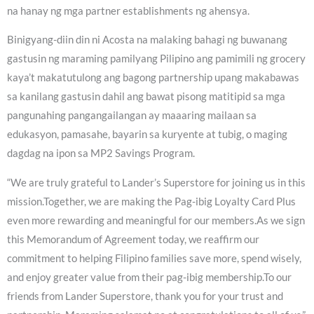
na hanay ng mga partner establishments ng ahensya.
Binigyang-diin din ni Acosta na malaking bahagi ng buwanang
gastusin ng maraming pamilyang Pilipino ang pamimili ng grocery
kaya’t makatutulong ang bagong partnership upang makabawas
sa kanilang gastusin dahil ang bawat pisong matitipid sa mga
pangunahing pangangailangan ay maaaring mailaan sa
edukasyon, pamasahe, bayarin sa kuryente at tubig, o maging
dagdag na ipon sa MP2 Savings Program.
“We are truly grateful to Lander’s Superstore for joining us in this
mission.Together, we are making the Pag-ibig Loyalty Card Plus
even more rewarding and meaningful for our members.As we sign
this Memorandum of Agreement today, we reaffirm our
commitment to helping Filipino families save more, spend wisely,
and enjoy greater value from their pag-ibig membership.To our
friends from Lander Superstore, thank you for your trust and