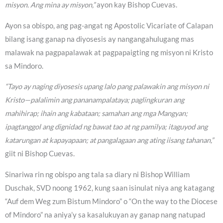
misyon. Ang mina ay misyon,”
ayon kay Bishop Cuevas.
Ayon sa obispo, ang pag-angat ng Apostolic Vicariate of Calapan
bilang isang ganap na diyosesis ay nangangahulugang mas
malawak na pagpapalawak at pagpapaigting ng misyon ni Kristo
sa Mindoro.
“Tayo ay naging diyosesis upang lalo pang palawakin ang misyon ni
Kristo—palalimin ang pananampalataya; paglingkuran ang
mahihirap; ihain ang kabataan; samahan ang mga Mangyan;
ipagtanggol ang dignidad ng bawat tao at ng pamilya; itaguyod ang
katarungan at kapayapaan; at pangalagaan ang ating iisang tahanan,”
giit ni Bishop Cuevas.
Sinariwa rin ng obispo ang tala sa diary ni Bishop William
Duschak, SVD noong 1962, kung saan isinulat niya ang katagang
“Auf dem Weg zum Bistum Mindoro” o “On the way to the Diocese
of Mindoro” na aniya’y sa kasalukuyan ay ganap nang natupad