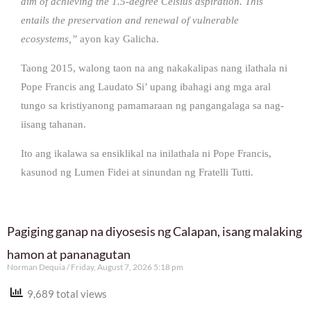
aim of achieving the 1.5-degree Celsius aspiration. This
entails the preservation and renewal of vulnerable
ecosystems,”
ayon kay Galicha.
Taong 2015, walong taon na ang nakakalipas nang ilathala ni
Pope Francis ang Laudato Si’ upang ibahagi ang mga aral
tungo sa kristiyanong pamamaraan ng pangangalaga sa nag-
iisang tahanan.
Ito ang ikalawa sa ensiklikal na inilathala ni Pope Francis,
kasunod ng Lumen Fidei at sinundan ng Fratelli Tutti.
Pagiging ganap na diyosesis ng Calapan, isang malaking
hamon at pananagutan
Norman Dequia
Friday, August 7, 2026 5:18 pm
9,689 total views