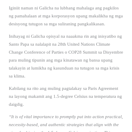
Iginiit naman ni Galicha na lubhang mahalaga ang pagkilos
ng pamahalaan at mga korporasyon upang makalikha ng mga
desisyong tutugon sa mga suliraning pangkalikasan.
Inihayag ni Galicha opisyal na naaakma rin ang inisyatibo ng
Santo Papa sa nalalapit na 28th United Nations Climate
Change Conference of Parties o COP28 Summit sa Disyembre
para muling tipunin ang mga kinatawan ng bansa upang
talakayin at lumikha ng kasunduan na tutugon sa mga krisis
sa klima.
Kabilang na rito ang muling pagtalakay sa Paris Agreement
na layong makamit ang 1.5-degree Celsius na temperatura ng
daigdig.
“It is of vital importance to promptly put into action practical,
necessity-based, and authentic strategies that align with the