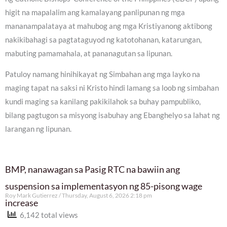
higit na mapalalim ang kamalayang panlipunan ng mga
mananampalataya at mahubog ang mga Kristiyanong aktibong
nakikibahagi sa pagtataguyod ng katotohanan, katarungan,
mabuting pamamahala, at pananagutan sa lipunan.
Patuloy namang hinihikayat ng Simbahan ang mga layko na
maging tapat na saksi ni Kristo hindi lamang sa loob ng simbahan
kundi maging sa kanilang pakikilahok sa buhay pampubliko,
bilang pagtugon sa misyong isabuhay ang Ebanghelyo sa lahat ng
larangan ng lipunan.
BMP, nanawagan sa Pasig RTC na bawiin ang
suspension sa implementasyon ng 85-pisong wage
Roy Mark Gutierrez
Thursday, August 6, 2026 2:18 pm
increase
6,142 total views