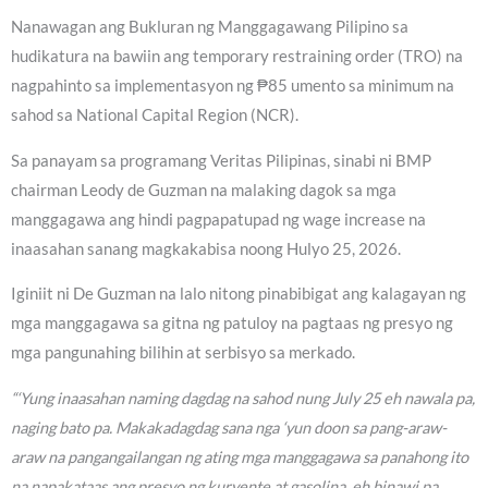
Nanawagan ang Bukluran ng Manggagawang Pilipino sa
hudikatura na bawiin ang temporary restraining order (TRO) na
nagpahinto sa implementasyon ng ₱85 umento sa minimum na
sahod sa National Capital Region (NCR).
Sa panayam sa programang Veritas Pilipinas, sinabi ni BMP
chairman Leody de Guzman na malaking dagok sa mga
manggagawa ang hindi pagpapatupad ng wage increase na
inaasahan sanang magkakabisa noong Hulyo 25, 2026.
Iginiit ni De Guzman na lalo nitong pinabibigat ang kalagayan ng
mga manggagawa sa gitna ng patuloy na pagtaas ng presyo ng
mga pangunahing bilihin at serbisyo sa merkado.
“‘Yung inaasahan naming dagdag na sahod nung July 25 eh nawala pa,
naging bato pa. Makakadagdag sana nga ‘yun doon sa pang-araw-
araw na pangangailangan ng ating mga manggagawa sa panahong ito
na napakataas ang presyo ng kuryente at gasolina, eh binawi pa.