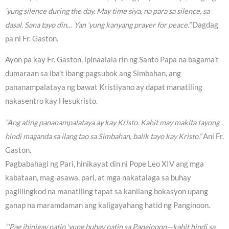
‘yung silence during the day. May time siya, na para sa silence, sa
dasal. Sana tayo din… Yan ‘yung kanyang prayer for peace.”
Dagdag
pa ni Fr. Gaston.
Ayon pa kay Fr. Gaston, ipinaalala rin ng Santo Papa na bagama’t
dumaraan sa iba’t ibang pagsubok ang Simbahan, ang
pananampalataya ng bawat Kristiyano ay dapat manatiling
nakasentro kay Hesukristo.
“Ang ating pananampalataya ay kay Kristo. Kahit may makita tayong
hindi maganda sa ilang tao sa Simbahan, balik tayo kay Kristo.”
Ani Fr.
Gaston.
Pagbabahagi ng Pari, hinikayat din ni Pope Leo XIV ang mga
kabataan, mag-asawa, pari, at mga nakatalaga sa buhay
paglilingkod na manatiling tapat sa kanilang bokasyon upang
ganap na maramdaman ang kaligayahang hatid ng Panginoon.
“‘Pag ibinigay natin ‘yung buhay natin sa Panginoon—kahit hindi sa