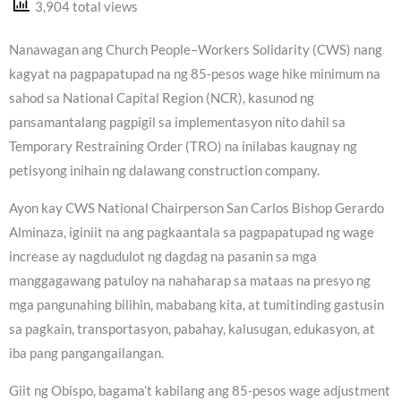
3,904 total views
Nanawagan ang Church People–Workers Solidarity (CWS) nang
kagyat na pagpapatupad na ng 85-pesos wage hike minimum na
sahod sa National Capital Region (NCR), kasunod ng
pansamantalang pagpigil sa implementasyon nito dahil sa
Temporary Restraining Order (TRO) na inilabas kaugnay ng
petisyong inihain ng dalawang construction company.
Ayon kay CWS National Chairperson San Carlos Bishop Gerardo
Alminaza, iginiit na ang pagkaantala sa pagpapatupad ng wage
increase ay nagdudulot ng dagdag na pasanin sa mga
manggagawang patuloy na nahaharap sa mataas na presyo ng
mga pangunahing bilihin, mababang kita, at tumitinding gastusin
sa pagkain, transportasyon, pabahay, kalusugan, edukasyon, at
iba pang pangangailangan.
Giit ng Obispo, bagama’t kabilang ang 85-pesos wage adjustment