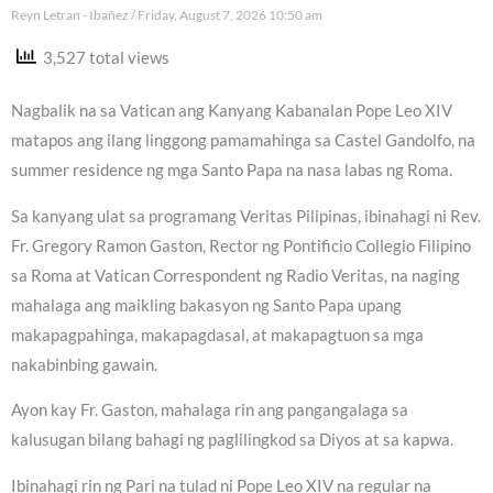
Reyn Letran - Ibañez
Friday, August 7, 2026 10:50 am
3,527 total views
Nagbalik na sa Vatican ang Kanyang Kabanalan Pope Leo XIV
matapos ang ilang linggong pamamahinga sa Castel Gandolfo, na
summer residence ng mga Santo Papa na nasa labas ng Roma.
Sa kanyang ulat sa programang Veritas Pilipinas, ibinahagi ni Rev.
Fr. Gregory Ramon Gaston, Rector ng Pontificio Collegio Filipino
sa Roma at Vatican Correspondent ng Radio Veritas, na naging
mahalaga ang maikling bakasyon ng Santo Papa upang
makapagpahinga, makapagdasal, at makapagtuon sa mga
nakabinbing gawain.
Ayon kay Fr. Gaston, mahalaga rin ang pangangalaga sa
kalusugan bilang bahagi ng paglilingkod sa Diyos at sa kapwa.
Ibinahagi rin ng Pari na tulad ni Pope Leo XIV na regular na