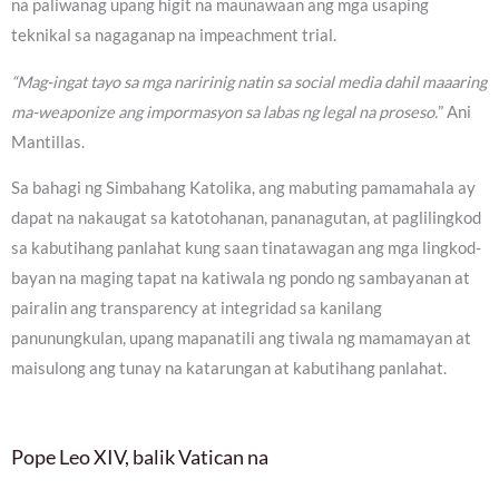
na paliwanag upang higit na maunawaan ang mga usaping
teknikal sa nagaganap na impeachment trial.
“Mag-ingat tayo sa mga naririnig natin sa social media dahil maaaring
ma-weaponize ang impormasyon sa labas ng legal na proseso.
” Ani
Mantillas.
Sa bahagi ng Simbahang Katolika, ang mabuting pamamahala ay
dapat na nakaugat sa katotohanan, pananagutan, at paglilingkod
sa kabutihang panlahat kung saan tinatawagan ang mga lingkod-
bayan na maging tapat na katiwala ng pondo ng sambayanan at
pairalin ang transparency at integridad sa kanilang
panunungkulan, upang mapanatili ang tiwala ng mamamayan at
maisulong ang tunay na katarungan at kabutihang panlahat.
Pope Leo XIV, balik Vatican na