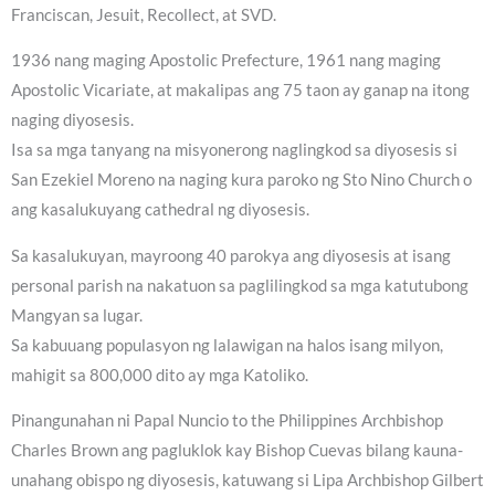
Franciscan, Jesuit, Recollect, at SVD.
1936 nang maging Apostolic Prefecture, 1961 nang maging
Apostolic Vicariate, at makalipas ang 75 taon ay ganap na itong
naging diyosesis.
Isa sa mga tanyang na misyonerong naglingkod sa diyosesis si
San Ezekiel Moreno na naging kura paroko ng Sto Nino Church o
ang kasalukuyang cathedral ng diyosesis.
Sa kasalukuyan, mayroong 40 parokya ang diyosesis at isang
personal parish na nakatuon sa paglilingkod sa mga katutubong
Mangyan sa lugar.
Sa kabuuang populasyon ng lalawigan na halos isang milyon,
mahigit sa 800,000 dito ay mga Katoliko.
Pinangunahan ni Papal Nuncio to the Philippines Archbishop
Charles Brown ang pagluklok kay Bishop Cuevas bilang kauna-
unahang obispo ng diyosesis, katuwang si Lipa Archbishop Gilbert