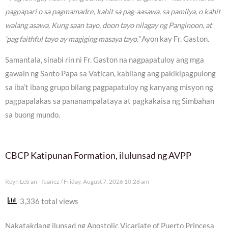
pagpapari o sa pagmamadre, kahit sa pag-aasawa, sa pamilya, o kahit
walang asawa, Kung saan tayo, doon tayo nilagay ng Panginoon, at
‘pag faithful tayo ay magiging masaya tayo.”
Ayon kay Fr. Gaston.
Samantala, sinabi rin ni Fr. Gaston na nagpapatuloy ang mga
gawain ng Santo Papa sa Vatican, kabilang ang pakikipagpulong
sa iba’t ibang grupo bilang pagpapatuloy ng kanyang misyon ng
pagpapalakas sa pananampalataya at pagkakaisa ng Simbahan
sa buong mundo.
CBCP Katipunan Formation, ilulunsad ng AVPP
Reyn Letran - Ibañez
Friday, August 7, 2026 10:28 am
3,336 total views
Nakatakdang ilunsad ng Apostolic Vicariate of Puerto Princesa