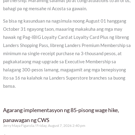
partnership. Maraming salamat po at congratulations to all of us,”
bahagi pa ng mensahe ni Acosta sa gawain.
Sa bisa ng kasunduan na nagsimula noong August 01 hanggang
October 31 ngayong taon, maaaring makakuha ang mga may
hawak ng Pag-IBIG Loyalty Card at Loyalty Card Plus ng libreng
Landers Shopping Pass, libreng Landers Premium Membership sa
minimum na single-receipt purchase na 3-thousand pesos, at
pagkakataong mag-upgrade sa Executive Membership sa
halagang 300-pesos lamang, magagamit ang mga benepisyong
ito sa 16 na kalahok na Landers Superstore branches sa buong
bansa.
Agarang implementasyon ng 85-pisong wage hike,
panawagan ng CWS
Jerry Maya Figarola
Friday, August 7, 2026 2:40 pm