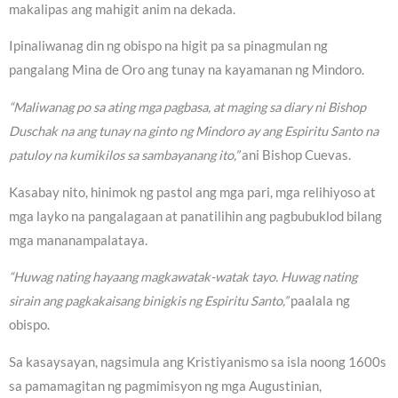
makalipas ang mahigit anim na dekada.
Ipinaliwanag din ng obispo na higit pa sa pinagmulan ng
pangalang Mina de Oro ang tunay na kayamanan ng Mindoro.
“Maliwanag po sa ating mga pagbasa, at maging sa diary ni Bishop
Duschak na ang tunay na ginto ng Mindoro ay ang Espiritu Santo na
patuloy na kumikilos sa sambayanang ito,”
ani Bishop Cuevas.
Kasabay nito, hinimok ng pastol ang mga pari, mga relihiyoso at
mga layko na pangalagaan at panatilihin ang pagbubuklod bilang
mga mananampalataya.
“Huwag nating hayaang magkawatak-watak tayo. Huwag nating
sirain ang pagkakaisang binigkis ng Espiritu Santo,”
paalala ng
obispo.
Sa kasaysayan, nagsimula ang Kristiyanismo sa isla noong 1600s
sa pamamagitan ng pagmimisyon ng mga Augustinian,