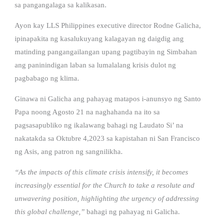
sa pangangalaga sa kalikasan.
Ayon kay LLS Philippines executive director Rodne Galicha,
ipinapakita ng kasalukuyang kalagayan ng daigdig ang
matinding pangangailangan upang pagtibayin ng Simbahan
ang paninindigan laban sa lumalalang krisis dulot ng
pagbabago ng klima.
Ginawa ni Galicha ang pahayag matapos i-anunsyo ng Santo
Papa noong Agosto 21 na naghahanda na ito sa
pagsasapubliko ng ikalawang bahagi ng Laudato Si’ na
nakatakda sa Oktubre 4,2023 sa kapistahan ni San Francisco
ng Asis, ang patron ng sangnilikha.
“As the impacts of this climate crisis intensify, it becomes
increasingly essential for the Church to take a resolute and
unwavering position, highlighting the urgency of addressing
this global challenge,”
bahagi ng pahayag ni Galicha.