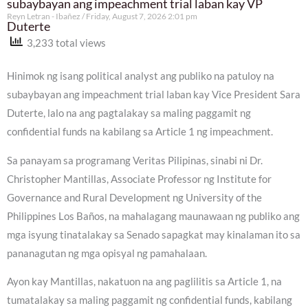
subaybayan ang impeachment trial laban kay VP
Reyn Letran - Ibañez
Friday, August 7, 2026 2:01 pm
Duterte
3,233 total views
Hinimok ng isang political analyst ang publiko na patuloy na
subaybayan ang impeachment trial laban kay Vice President Sara
Duterte, lalo na ang pagtalakay sa maling paggamit ng
confidential funds na kabilang sa Article 1 ng impeachment.
Sa panayam sa programang Veritas Pilipinas, sinabi ni Dr.
Christopher Mantillas, Associate Professor ng Institute for
Governance and Rural Development ng University of the
Philippines Los Baños, na mahalagang maunawaan ng publiko ang
mga isyung tinatalakay sa Senado sapagkat may kinalaman ito sa
pananagutan ng mga opisyal ng pamahalaan.
Ayon kay Mantillas, nakatuon na ang paglilitis sa Article 1, na
tumatalakay sa maling paggamit ng confidential funds, kabilang