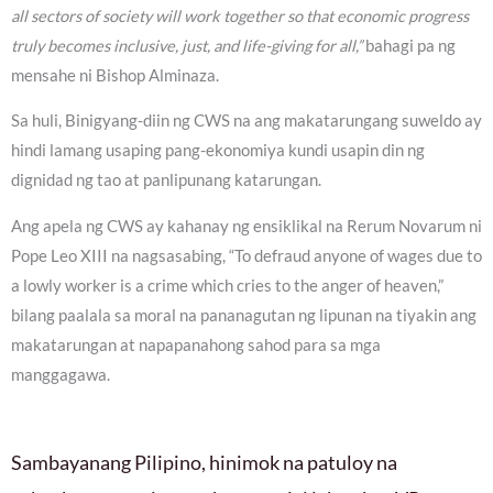
all sectors of society will work together so that economic progress
truly becomes inclusive, just, and life-giving for all,”
bahagi pa ng
mensahe ni Bishop Alminaza.
Sa huli, Binigyang-diin ng CWS na ang makatarungang suweldo ay
hindi lamang usaping pang-ekonomiya kundi usapin din ng
dignidad ng tao at panlipunang katarungan.
Ang apela ng CWS ay kahanay ng ensiklikal na Rerum Novarum ni
Pope Leo XIII na nagsasabing, “To defraud anyone of wages due to
a lowly worker is a crime which cries to the anger of heaven,”
bilang paalala sa moral na pananagutan ng lipunan na tiyakin ang
makatarungan at napapanahong sahod para sa mga
manggagawa.
Sambayanang Pilipino, hinimok na patuloy na