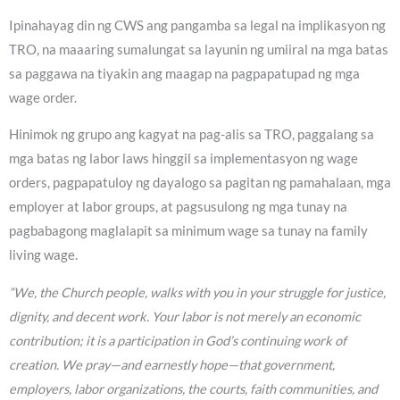
Ipinahayag din ng CWS ang pangamba sa legal na implikasyon ng
TRO, na maaaring sumalungat sa layunin ng umiiral na mga batas
sa paggawa na tiyakin ang maagap na pagpapatupad ng mga
wage order.
Hinimok ng grupo ang kagyat na pag-alis sa TRO, paggalang sa
mga batas ng labor laws hinggil sa implementasyon ng wage
orders, pagpapatuloy ng dayalogo sa pagitan ng pamahalaan, mga
employer at labor groups, at pagsusulong ng mga tunay na
pagbabagong maglalapit sa minimum wage sa tunay na family
living wage.
“We, the Church people, walks with you in your struggle for justice,
dignity, and decent work. Your labor is not merely an economic
contribution; it is a participation in God’s continuing work of
creation. We pray—and earnestly hope—that government,
employers, labor organizations, the courts, faith communities, and