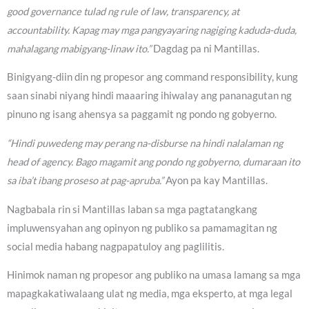
good governance tulad ng rule of law, transparency, at
accountability. Kapag may mga pangyayaring nagiging kaduda-duda,
mahalagang mabigyang-linaw ito.”
Dagdag pa ni Mantillas.
Binigyang-diin din ng propesor ang command responsibility, kung
saan sinabi niyang hindi maaaring ihiwalay ang pananagutan ng
pinuno ng isang ahensya sa paggamit ng pondo ng gobyerno.
“Hindi puwedeng may perang na-disburse na hindi nalalaman ng
head of agency. Bago magamit ang pondo ng gobyerno, dumaraan ito
sa iba’t ibang proseso at pag-apruba.”
Ayon pa kay Mantillas.
Nagbabala rin si Mantillas laban sa mga pagtatangkang
impluwensyahan ang opinyon ng publiko sa pamamagitan ng
social media habang nagpapatuloy ang paglilitis.
Hinimok naman ng propesor ang publiko na umasa lamang sa mga
mapagkakatiwalaang ulat ng media, mga eksperto, at mga legal