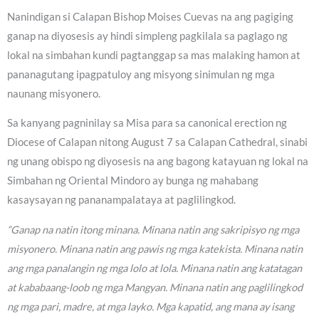
Nanindigan si Calapan Bishop Moises Cuevas na ang pagiging
ganap na diyosesis ay hindi simpleng pagkilala sa paglago ng
lokal na simbahan kundi pagtanggap sa mas malaking hamon at
pananagutang ipagpatuloy ang misyong sinimulan ng mga
naunang misyonero.
Sa kanyang pagninilay sa Misa para sa canonical erection ng
Diocese of Calapan nitong August 7 sa Calapan Cathedral, sinabi
ng unang obispo ng diyosesis na ang bagong katayuan ng lokal na
Simbahan ng Oriental Mindoro ay bunga ng mahabang
kasaysayan ng pananampalataya at paglilingkod.
“Ganap na natin itong minana. Minana natin ang sakripisyo ng mga
misyonero. Minana natin ang pawis ng mga katekista. Minana natin
ang mga panalangin ng mga lolo at lola. Minana natin ang katatagan
at kababaang-loob ng mga Mangyan. Minana natin ang paglilingkod
ng mga pari, madre, at mga layko. Mga kapatid, ang mana ay isang