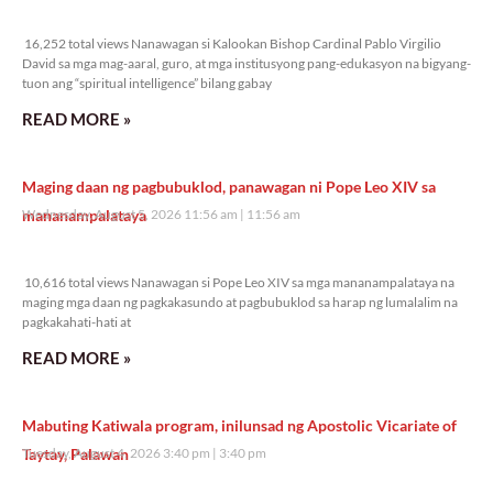
16,252 total views
16,252 total views Nanawagan si Kalookan Bishop Cardinal Pablo Virgilio
David sa mga mag-aaral, guro, at mga institusyong pang-edukasyon na bigyang-
tuon ang “spiritual intelligence” bilang gabay
READ MORE »
Maging daan ng pagbubuklod, panawagan ni Pope Leo XIV sa
mananampalataya
Wednesday, August 5, 2026 11:56 am
11:56 am
10,616 total views
10,616 total views Nanawagan si Pope Leo XIV sa mga mananampalataya na
maging mga daan ng pagkakasundo at pagbubuklod sa harap ng lumalalim na
pagkakahati-hati at
READ MORE »
Mabuting Katiwala program, inilunsad ng Apostolic Vicariate of
Taytay, Palawan
Tuesday, August 4, 2026 3:40 pm
3:40 pm