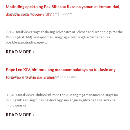
Matinding epekto ng Pax Silica sa likas na yaman at komunidad,
dapat masusing pag-aralan
Thursday, August 6, 2026 1:22 pm
1:22 pm
6,128 total views
6,128 total views Nagbabala ang Advocates of Science and Technology for the
People (AGHAM) na dapat masusing pag-aralan ang Pax Silica dahil sa
posibleng matinding epekto
READ MORE »
Pope Leo XIV, hinimok ang mananampalataya na tuklasin ang
tunay na diwa ng panalangin
Thursday, August 6, 2026 11:17 am
11:17 am
13,481 total views
13,481 total views Hinimok ni Pope Leo XIV ang mga mananampalataya na
muling tuklasin ang tunay na diwa ng panalangin sa gitna ng lumalawak na
impluwensya
READ MORE »