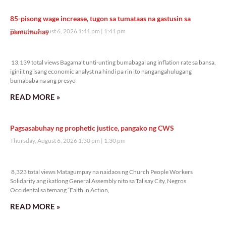
85-pisong wage increase, tugon sa tumataas na gastusin sa
pamumuhay
Thursday, August 6, 2026 1:41 pm
1:41 pm
13,139 total views
13,139 total views Bagama’t unti-unting bumabagal ang inflation rate sa bansa,
iginiit ng isang economic analyst na hindi pa rin ito nangangahulugang
bumababa na ang presyo
READ MORE »
Pagsasabuhay ng prophetic justice, pangako ng CWS
Thursday, August 6, 2026 1:30 pm
1:30 pm
8,323 total views
8,323 total views Matagumpay na naidaos ng Church People Workers
Solidarity ang ikatlong General Assembly nito sa Talisay City, Negros
Occidental sa temang “Faith in Action,
READ MORE »