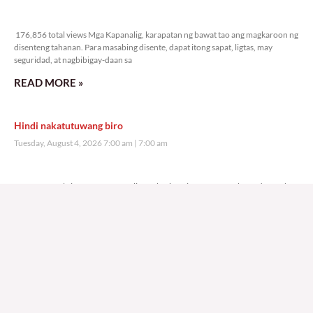
176,856 total views
176,856 total views Mga Kapanalig, karapatan ng bawat tao ang magkaroon ng
disenteng tahanan. Para masabing disente, dapat itong sapat, ligtas, may
seguridad, at nagbibigay-daan sa
READ MORE »
Hindi nakatutuwang biro
Tuesday, August 4, 2026 7:00 am
7:00 am
207,623 total views
207,623 total views Mga Kapanalig, mabuti pa si Japanese Ambassador to the
Philippines na si Endo Kazuya, maraming pagpipiliang bahay dito sa Pilipinas.
Sa isang privilege
READ MORE »
Sino ang papasan ng system-loss?
Monday, August 3, 2026 7:00 am
7:00 am