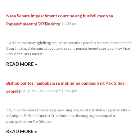
Nasa Senate impeachment court na ang hurisdiksyon sa
impeachment ni VP Duterte
Thursday, August 6, 2026 1:58 pm
1:58 pm
13,549 total views
13,549 total views Iginiit ng House prosecution panel sa Senate Impeachment
Court na dapat dinggin at pagpasyahan ang impeachment case laban kay Vice
President Sara Duterte
READ MORE »
Bishop Santos, nagbabala sa matinding panganib ng Pax Silica
project
Thursday, August 6, 2026 1:54 pm
1:54 pm
13,752 total views
13,752 total views Umapela ng masusing pag-aaral at malalim na pananaliksik
si Antipolo Bishop Ruperto Cruz Santos sa planong pagpapatupad o
pagpapatayo ng Pax Silica sa
READ MORE »