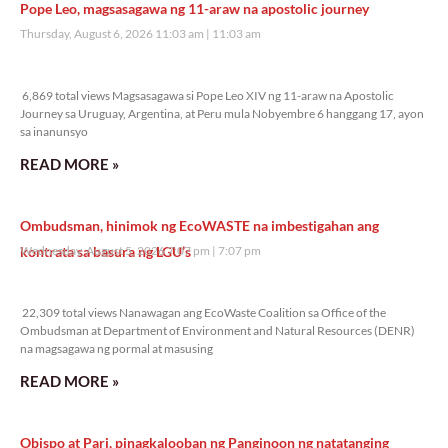
Pope Leo, magsasagawa ng 11-araw na apostolic journey
Thursday, August 6, 2026 11:03 am
11:03 am
6,869 total views
6,869 total views Magsasagawa si Pope Leo XIV ng 11-araw na Apostolic
Journey sa Uruguay, Argentina, at Peru mula Nobyembre 6 hanggang 17, ayon
sa inanunsyo
READ MORE »
Ombudsman, hinimok ng EcoWASTE na imbestigahan ang
kontrata sa basura ng LGU’s
Wednesday, August 5, 2026 7:07 pm
7:07 pm
22,309 total views
22,309 total views Nanawagan ang EcoWaste Coalition sa Office of the
Ombudsman at Department of Environment and Natural Resources (DENR)
na magsagawa ng pormal at masusing
READ MORE »
Obispo at Pari, pinagkalooban ng Panginoon ng natatanging