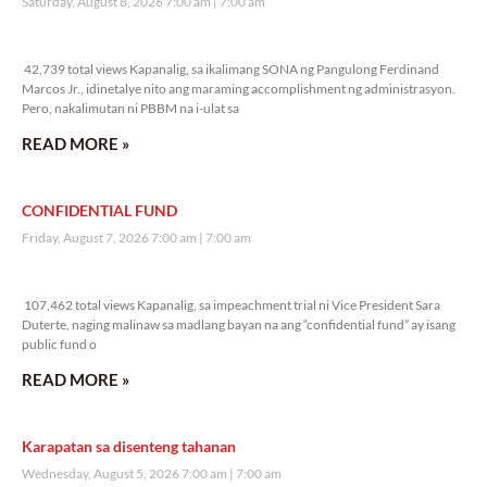
Saturday, August 8, 2026 7:00 am
7:00 am
42,739 total views
42,739 total views Kapanalig, sa ikalimang SONA ng Pangulong Ferdinand
Marcos Jr., idinetalye nito ang maraming accomplishment ng administrasyon.
Pero, nakalimutan ni PBBM na i-ulat sa
READ MORE »
CONFIDENTIAL FUND
Friday, August 7, 2026 7:00 am
7:00 am
107,462 total views
107,462 total views Kapanalig, sa impeachment trial ni Vice President Sara
Duterte, naging malinaw sa madlang bayan na ang “confidential fund” ay isang
public fund o
READ MORE »
Karapatan sa disenteng tahanan
Wednesday, August 5, 2026 7:00 am
7:00 am