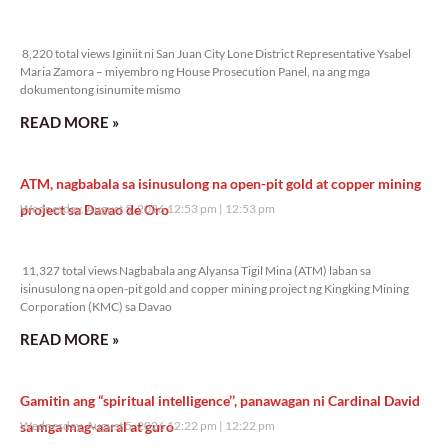
8,220 total views
8,220 total views Iginiit ni San Juan City Lone District Representative Ysabel
Maria Zamora – miyembro ng House Prosecution Panel, na ang mga
dokumentong isinumite mismo
READ MORE »
ATM, nagbabala sa isinusulong na open-pit gold at copper mining
project sa Davao de Oro
Wednesday, August 5, 2026 12:53 pm
12:53 pm
11,327 total views
11,327 total views Nagbabala ang Alyansa Tigil Mina (ATM) laban sa
isinusulong na open-pit gold and copper mining project ng Kingking Mining
Corporation (KMC) sa Davao
READ MORE »
Gamitin ang “spiritual intelligence’’, panawagan ni Cardinal David
sa mga mag-aaral at guro
Wednesday, August 5, 2026 12:22 pm
12:22 pm