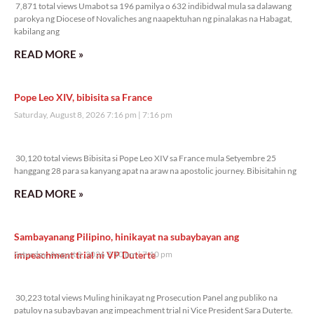
7,871 total views Umabot sa 196 pamilya o 632 indibidwal mula sa dalawang
parokya ng Diocese of Novaliches ang naapektuhan ng pinalakas na Habagat,
kabilang ang
READ MORE »
Pope Leo XIV, bibisita sa France
Saturday, August 8, 2026 7:16 pm
7:16 pm
30,120 total views
30,120 total views Bibisita si Pope Leo XIV sa France mula Setyembre 25
hanggang 28 para sa kanyang apat na araw na apostolic journey. Bibisitahin ng
READ MORE »
Sambayanang Pilipino, hinikayat na subaybayan ang
impeachment trial ni VP Duterte
Saturday, August 8, 2026 7:10 pm
7:10 pm
30,223 total views
30,223 total views Muling hinikayat ng Prosecution Panel ang publiko na
patuloy na subaybayan ang impeachment trial ni Vice President Sara Duterte.