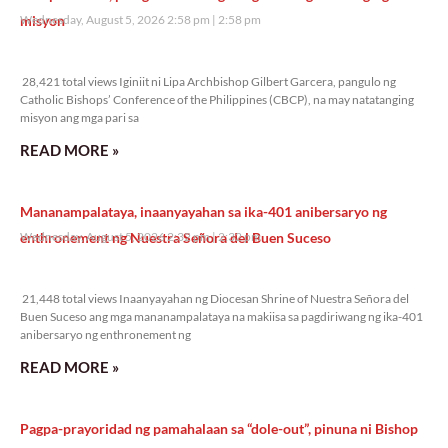
misyon
Wednesday, August 5, 2026 2:58 pm
2:58 pm
28,421 total views
28,421 total views Iginiit ni Lipa Archbishop Gilbert Garcera, pangulo ng
Catholic Bishops’ Conference of the Philippines (CBCP), na may natatanging
misyon ang mga pari sa
READ MORE »
Mananampalataya, inaanyayahan sa ika-401 anibersaryo ng
enthronement ng Nuestra Señora del Buen Suceso
Wednesday, August 5, 2026 2:32 pm
2:32 pm
21,448 total views
21,448 total views Inaanyayahan ng Diocesan Shrine of Nuestra Señora del
Buen Suceso ang mga mananampalataya na makiisa sa pagdiriwang ng ika-401
anibersaryo ng enthronement ng
READ MORE »
Pagpa-prayoridad ng pamahalaan sa “dole-out”, pinuna ni Bishop