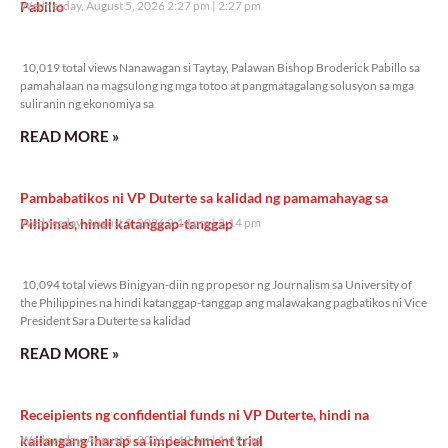
Pabillo
Wednesday, August 5, 2026 2:27 pm
2:27 pm
10,019 total views
10,019 total views Nanawagan si Taytay, Palawan Bishop Broderick Pabillo sa
pamahalaan na magsulong ng mga totoo at pangmatagalang solusyon sa mga
suliranin ng ekonomiya sa
READ MORE »
Pambabatikos ni VP Duterte sa kalidad ng pamamahayag sa
Pilipinas, hindi katanggap-tanggap
Wednesday, August 5, 2026 2:14 pm
2:14 pm
10,094 total views
10,094 total views Binigyan-diin ng propesor ng Journalism sa University of
the Philippines na hindi katanggap-tanggap ang malawakang pagbatikos ni Vice
President Sara Duterte sa kalidad
READ MORE »
Receipients ng confidential funds ni VP Duterte, hindi na
kailangang iharap sa impeachment trial
Wednesday, August 5, 2026 1:49 pm
1:49 pm