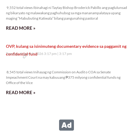
9,552 total views
9,552 total views Ibinahagi ni Taytay Bishop Broderick Pabillo ang paglulunsad
ng bikaryato ng malawakang paghuhubog sa mga mananampalataya upang
maging “Mabubuting Katiwala” bilang pangunahing pastoral
READ MORE »
OVP, kulang sa isinimuteng documentary evidence sa paggamit ng
confidential fund
Tuesday, August 4, 2026 3:17 pm
3:17 pm
8,545 total views
8,545 total views Inihayag ng Commission on Audit o COA sa Senate
Impeachment Court na may kabuuang ₱375 milyong confidential funds ng
Office of the Vice
READ MORE »