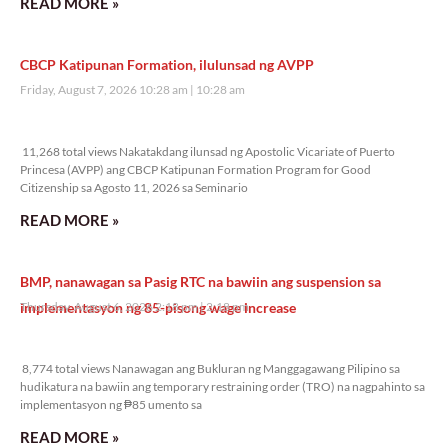
READ MORE »
CBCP Katipunan Formation, ilulunsad ng AVPP
Friday, August 7, 2026 10:28 am
10:28 am
11,268 total views
11,268 total views Nakatakdang ilunsad ng Apostolic Vicariate of Puerto
Princesa (AVPP) ang CBCP Katipunan Formation Program for Good
Citizenship sa Agosto 11, 2026 sa Seminario
READ MORE »
BMP, nanawagan sa Pasig RTC na bawiin ang suspension sa
implementasyon ng 85-pisong wage increase
Thursday, August 6, 2026 2:18 pm
2:18 pm
8,774 total views
8,774 total views Nanawagan ang Bukluran ng Manggagawang Pilipino sa
hudikatura na bawiin ang temporary restraining order (TRO) na nagpahinto sa
implementasyon ng ₱85 umento sa
READ MORE »