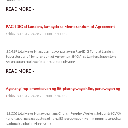
READ MORE »
PAG-IBIG at Landers, lumagda sa Memorandum of Agreement
Friday, August 7, 2026 2:41 pm
2:41 pm
25,419 total views
25,419 total views Nilagdaan ngayong araw ng Pag-IBIG Fund at Landers
Superstore ang Memorandum of Agreement (MOA) sa Landers Superstore
Aseana upang palawakin ang mga benepisyong
READ MORE »
Agarang implementasyon ng 85-pisong wage hike, panawagan ng
CWS
Friday, August 7, 2026 2:40 pm
2:40 pm
12,556 total views
12,556 total views Nanawagan ang Church People–Workers Solidarity (CWS)
nang kagyat na pagpapatupad na ng 85-pesos wage hike minimum na sahod sa
National Capital Region (NCR),