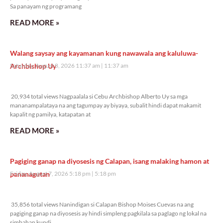
Sa panayam ng programang
READ MORE »
Walang saysay ang kayamanan kung nawawala ang kaluluwa-
Archbishop Uy
Saturday, August 8, 2026 11:37 am
11:37 am
20,934 total views
20,934 total views Nagpaalala si Cebu Archbishop Alberto Uy sa mga
mananampalataya na ang tagumpay ay biyaya, subalit hindi dapat makamit
kapalit ng pamilya, katapatan at
READ MORE »
Pagiging ganap na diyosesis ng Calapan, isang malaking hamon at
pananagutan
Friday, August 7, 2026 5:18 pm
5:18 pm
35,856 total views
35,856 total views Nanindigan si Calapan Bishop Moises Cuevas na ang
pagiging ganap na diyosesis ay hindi simpleng pagkilala sa paglago ng lokal na
simbahan kundi