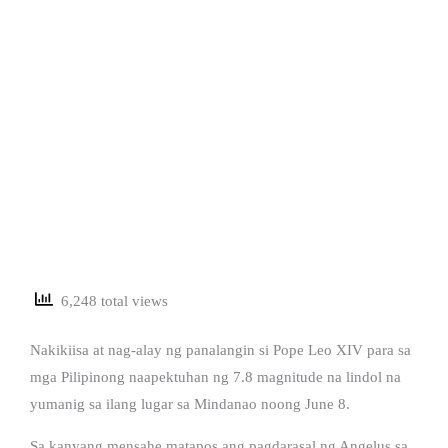
6,248 total views
Nakikiisa at nag-alay ng panalangin si Pope Leo XIV para sa
mga Pilipinong naapektuhan ng 7.8 magnitude na lindol na
yumanig sa ilang lugar sa Mindanao noong June 8.
Sa kanyang mensahe matapos ang pagdarasal ng Angelus sa