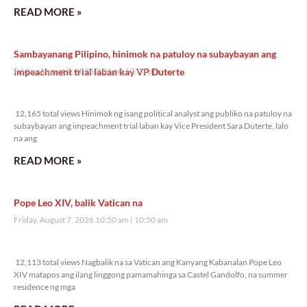
READ MORE »
Sambayanang Pilipino, hinimok na patuloy na subaybayan ang
impeachment trial laban kay VP Duterte
Friday, August 7, 2026 2:01 pm
2:01 pm
12,165 total views
12,165 total views Hinimok ng isang political analyst ang publiko na patuloy na
subaybayan ang impeachment trial laban kay Vice President Sara Duterte, lalo
na ang
READ MORE »
Pope Leo XIV, balik Vatican na
Friday, August 7, 2026 10:50 am
10:50 am
12,113 total views
12,113 total views Nagbalik na sa Vatican ang Kanyang Kabanalan Pope Leo
XIV matapos ang ilang linggong pamamahinga sa Castel Gandolfo, na summer
residence ng mga