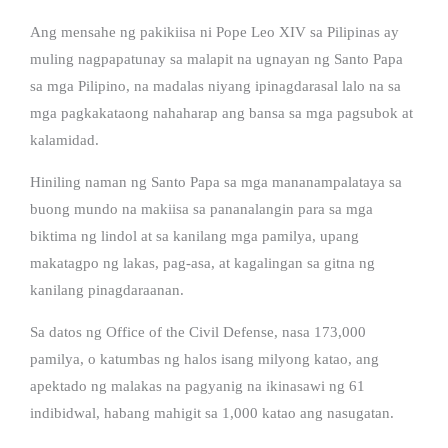
Ang mensahe ng pakikiisa ni Pope Leo XIV sa Pilipinas ay
muling nagpapatunay sa malapit na ugnayan ng Santo Papa
sa mga Pilipino, na madalas niyang ipinagdarasal lalo na sa
mga pagkakataong nahaharap ang bansa sa mga pagsubok at
kalamidad.
Hiniling naman ng Santo Papa sa mga mananampalataya sa
buong mundo na makiisa sa pananalangin para sa mga
biktima ng lindol at sa kanilang mga pamilya, upang
makatagpo ng lakas, pag-asa, at kagalingan sa gitna ng
kanilang pinagdaraanan.
Sa datos ng Office of the Civil Defense, nasa 173,000
pamilya, o katumbas ng halos isang milyong katao, ang
apektado ng malakas na pagyanig na ikinasawi ng 61
indibidwal, habang mahigit sa 1,000 katao ang nasugatan.