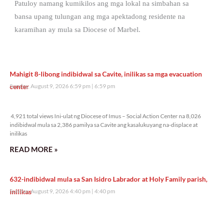
Patuloy namang kumikilos ang mga lokal na simbahan sa
bansa upang tulungan ang mga apektadong residente na
karamihan ay mula sa Diocese of Marbel.
Mahigit 8-libong indibidwal sa Cavite, inilikas sa mga evacuation
center
Sunday, August 9, 2026 6:59 pm
6:59 pm
4,921 total views
4,921 total views Ini-ulat ng Diocese of Imus – Social Action Center na 8,026
indibidwal mula sa 2,386 pamilya sa Cavite ang kasalukuyang na-displace at
inilikas
READ MORE »
632-indibidwal mula sa San Isidro Labrador at Holy Family parish,
inilikas
Sunday, August 9, 2026 4:40 pm
4:40 pm
7,871 total views