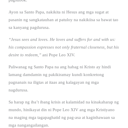
Ayon sa Santo Papa, nakikita ni Hesus ang mga sugat at
pasanin ng sangkatauhan at patuloy na nakikiisa sa bawat tao
sa kanyang pagdurusa.
“Jesus sees and loves. He loves and suffers for and with us:
his compassion expresses not only fraternal closeness, but his
desire to redeem,”
ani Pope Leo XIV.
Paliwanag ng Santo Papa na ang habag ni Kristo ay hindi
lamang damdamin ng pakikiramay kundi konkretong
pagnanais na iligtas at itaas ang kalagayan ng mga
nagdurusa.
Sa harap ng iba’t ibang krisis at kalamidad na kinakaharap ng
mundo, hinikayat din ni Pope Leo XIV ang mga Kristiyano
na maging mga tagapaghatid ng pag-asa at kaginhawaan sa
mga nangangailangan.