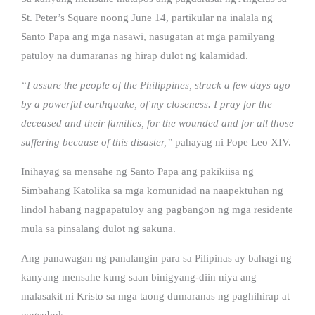
St. Peter’s Square noong June 14, partikular na inalala ng
Santo Papa ang mga nasawi, nasugatan at mga pamilyang
patuloy na dumaranas ng hirap dulot ng kalamidad.
“I assure the people of the Philippines, struck a few days ago
by a powerful earthquake, of my closeness. I pray for the
deceased and their families, for the wounded and for all those
suffering because of this disaster,”
pahayag ni Pope Leo XIV.
Inihayag sa mensahe ng Santo Papa ang pakikiisa ng
Simbahang Katolika sa mga komunidad na naapektuhan ng
lindol habang nagpapatuloy ang pagbangon ng mga residente
mula sa pinsalang dulot ng sakuna.
Ang panawagan ng panalangin para sa Pilipinas ay bahagi ng
kanyang mensahe kung saan binigyang-diin niya ang
malasakit ni Kristo sa mga taong dumaranas ng paghihirap at
pagsubok.