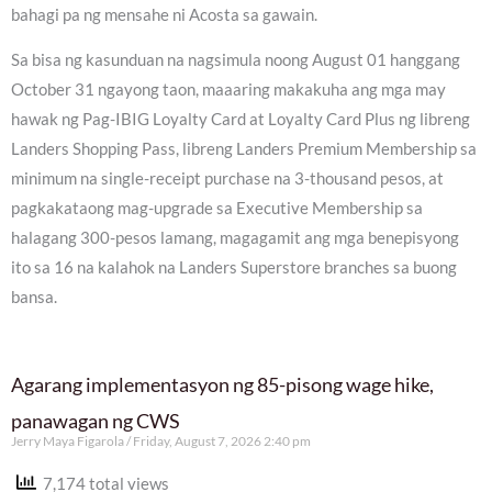
bahagi pa ng mensahe ni Acosta sa gawain.
Sa bisa ng kasunduan na nagsimula noong August 01 hanggang
October 31 ngayong taon, maaaring makakuha ang mga may
hawak ng Pag-IBIG Loyalty Card at Loyalty Card Plus ng libreng
Landers Shopping Pass, libreng Landers Premium Membership sa
minimum na single-receipt purchase na 3-thousand pesos, at
pagkakataong mag-upgrade sa Executive Membership sa
halagang 300-pesos lamang, magagamit ang mga benepisyong
ito sa 16 na kalahok na Landers Superstore branches sa buong
bansa.
Agarang implementasyon ng 85-pisong wage hike,
panawagan ng CWS
Jerry Maya Figarola
Friday, August 7, 2026 2:40 pm
7,174 total views