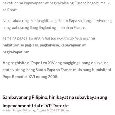
nakatuon sa kapayapaan at pagkakaisa ng Europe bago bumalik
sa Rome.
Nakatakda ring makipagkita ang Santo Papa sa ilang survivors ng
pang-aabuso ng ilang lingkod ng simbahan France.
Tema ng pagdalaw ang
“That the world may have life,”
na
nakatuon sa pag-asa, pagkakaisa, kapayapaan at
pagkakapatiran.
Ang pagbisita ni Pope Leo XIV ang magiging unang opisyal na
state visit ng isang Santo Papa sa France mula nang bumisita si
Pope Benedict XVI noong 2008.
Sambayanang Pilipino, hinikayat na subaybayan ang
impeachment trial ni VP Duterte
Marian Pulgo
Saturday, August 8, 2026 7:10 pm