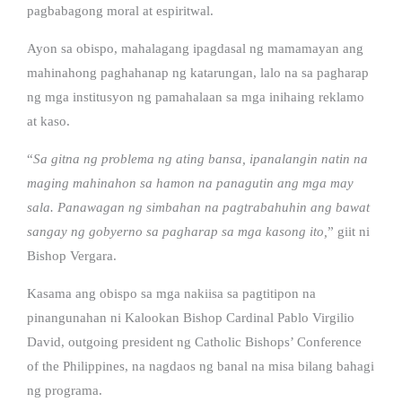
pagbabagong moral at espiritwal.
Ayon sa obispo, mahalagang ipagdasal ng mamamayan ang
mahinahong paghahanap ng katarungan, lalo na sa pagharap
ng mga institusyon ng pamahalaan sa mga inihaing reklamo
at kaso.
“
Sa gitna ng problema ng ating bansa, ipanalangin natin na
maging mahinahon sa hamon na panagutin ang mga may
sala. Panawagan ng simbahan na pagtrabahuhin ang bawat
sangay ng gobyerno sa pagharap sa mga kasong ito,
” giit ni
Bishop Vergara.
Kasama ang obispo sa mga nakiisa sa pagtitipon na
pinangunahan ni Kalookan Bishop Cardinal Pablo Virgilio
David, outgoing president ng Catholic Bishops’ Conference
of the Philippines, na nagdaos ng banal na misa bilang bahagi
ng programa.