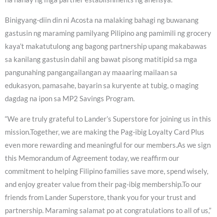
Binigyang-diin din ni Acosta na malaking bahagi ng buwanang
gastusin ng maraming pamilyang Pilipino ang pamimili ng grocery
kaya’t makatutulong ang bagong partnership upang makabawas
sa kanilang gastusin dahil ang bawat pisong matitipid sa mga
pangunahing pangangailangan ay maaaring mailaan sa
edukasyon, pamasahe, bayarin sa kuryente at tubig, o maging
dagdag na ipon sa MP2 Savings Program.
“We are truly grateful to Lander’s Superstore for joining us in this
mission.Together, we are making the Pag-ibig Loyalty Card Plus
even more rewarding and meaningful for our members.As we sign
this Memorandum of Agreement today, we reaffirm our
commitment to helping Filipino families save more, spend wisely,
and enjoy greater value from their pag-ibig membership.To our
friends from Lander Superstore, thank you for your trust and
partnership. Maraming salamat po at congratulations to all of us,”