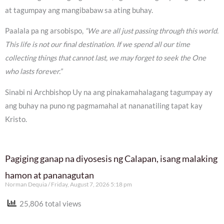
at tagumpay ang mangibabaw sa ating buhay.
Paalala pa ng arsobispo,
“We are all just passing through this world.
This life is not our final destination. If we spend all our time
collecting things that cannot last, we may forget to seek the One
who lasts forever.”
Sinabi ni Archbishop Uy na ang pinakamahalagang tagumpay ay
ang buhay na puno ng pagmamahal at nananatiling tapat kay
Kristo.
Pagiging ganap na diyosesis ng Calapan, isang malaking
hamon at pananagutan
Norman Dequia
Friday, August 7, 2026 5:18 pm
25,806 total views