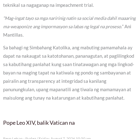
teknikal sa nagaganap na impeachment trial.
“Mag-ingat tayo sa mga naririnig natin sa social media dahil maaaring
ma-weaponize ang impormasyon sa labas ng legal na proseso.
” Ani
Mantillas.
Sa bahagi ng Simbahang Katolika, ang mabuting pamamahala ay
dapat na nakaugat sa katotohanan, pananagutan, at paglilingkod
sa kabutihang panlahat kung saan tinatawagan ang mga lingkod-
bayan na maging tapat na katiwala ng pondo ng sambayanan at
pairalin ang transparency at integridad sa kanilang
panunungkulan, upang mapanatili ang tiwala ng mamamayan at
maisulong ang tunay na katarungan at kabutihang panlahat.
Pope Leo XIV, balik Vatican na
Reyn Letran - Ibañez
Friday, August 7, 2026 10:50 am