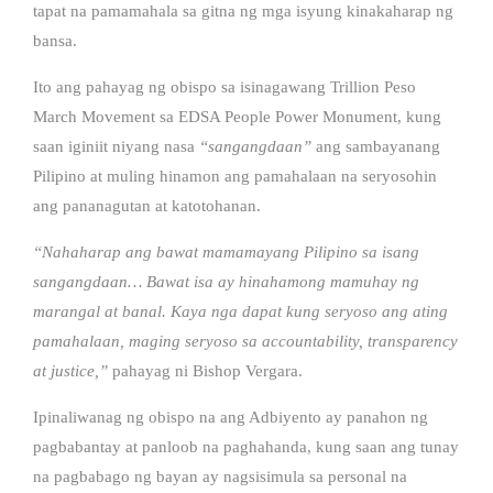
tapat na pamamahala sa gitna ng mga isyung kinakaharap ng
bansa.
Ito ang pahayag ng obispo sa isinagawang Trillion Peso
March Movement sa EDSA People Power Monument, kung
saan iginiit niyang nasa
“sangangdaan”
ang sambayanang
Pilipino at muling hinamon ang pamahalaan na seryosohin
ang pananagutan at katotohanan.
“Nahaharap ang bawat mamamayang Pilipino sa isang
sangangdaan… Bawat isa ay hinahamong mamuhay ng
marangal at banal. Kaya nga dapat kung seryoso ang ating
pamahalaan, maging seryoso sa accountability, transparency
at justice,”
pahayag ni Bishop Vergara.
Ipinaliwanag ng obispo na ang Adbiyento ay panahon ng
pagbabantay at panloob na paghahanda, kung saan ang tunay
na pagbabago ng bayan ay nagsisimula sa personal na