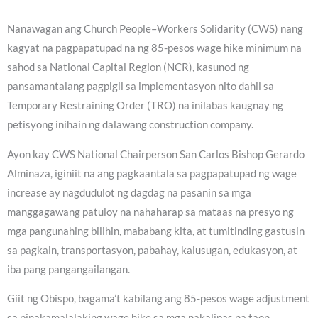
Nanawagan ang Church People–Workers Solidarity (CWS) nang
kagyat na pagpapatupad na ng 85-pesos wage hike minimum na
sahod sa National Capital Region (NCR), kasunod ng
pansamantalang pagpigil sa implementasyon nito dahil sa
Temporary Restraining Order (TRO) na inilabas kaugnay ng
petisyong inihain ng dalawang construction company.
Ayon kay CWS National Chairperson San Carlos Bishop Gerardo
Alminaza, iginiit na ang pagkaantala sa pagpapatupad ng wage
increase ay nagdudulot ng dagdag na pasanin sa mga
manggagawang patuloy na nahaharap sa mataas na presyo ng
mga pangunahing bilihin, mababang kita, at tumitinding gastusin
sa pagkain, transportasyon, pabahay, kalusugan, edukasyon, at
iba pang pangangailangan.
Giit ng Obispo, bagama’t kabilang ang 85-pesos wage adjustment
sa pinakamalalaking wage hike sa mga nakalipas na taon,