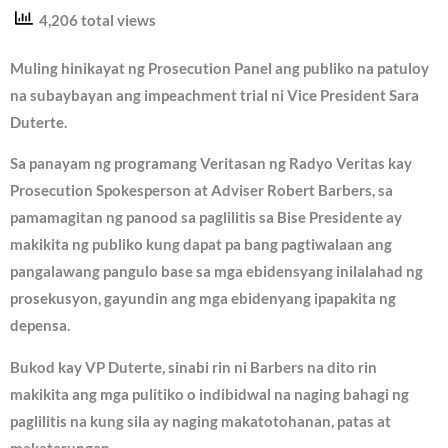
4,206 total views
Muling hinikayat ng Prosecution Panel ang publiko na patuloy
na subaybayan ang impeachment trial ni Vice President Sara
Duterte.
Sa panayam ng programang Veritasan ng Radyo Veritas kay
Prosecution Spokesperson at Adviser Robert Barbers, sa
pamamagitan ng panood sa paglilitis sa Bise Presidente ay
makikita ng publiko kung dapat pa bang pagtiwalaan ang
pangalawang pangulo base sa mga ebidensyang inilalahad ng
prosekusyon, gayundin ang mga ebidenyang ipapakita ng
depensa.
Bukod kay VP Duterte, sinabi rin ni Barbers na dito rin
makikita ang mga pulitiko o indibidwal na naging bahagi ng
paglilitis na kung sila ay naging makatotohanan, patas at