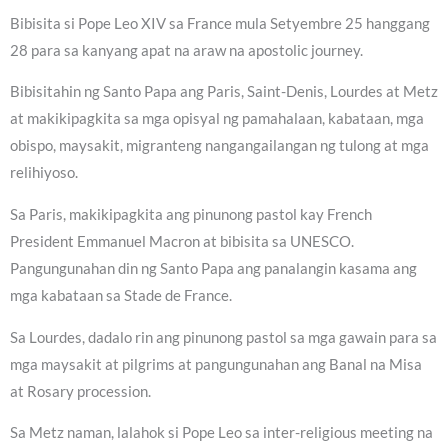
Bibisita si Pope Leo XIV sa France mula Setyembre 25 hanggang
28 para sa kanyang apat na araw na apostolic journey.
Bibisitahin ng Santo Papa ang Paris, Saint-Denis, Lourdes at Metz
at makikipagkita sa mga opisyal ng pamahalaan, kabataan, mga
obispo, maysakit, migranteng nangangailangan ng tulong at mga
relihiyoso.
Sa Paris, makikipagkita ang pinunong pastol kay French
President Emmanuel Macron at bibisita sa UNESCO.
Pangungunahan din ng Santo Papa ang panalangin kasama ang
mga kabataan sa Stade de France.
Sa Lourdes, dadalo rin ang pinunong pastol sa mga gawain para sa
mga maysakit at pilgrims at pangungunahan ang Banal na Misa
at Rosary procession.
Sa Metz naman, lalahok si Pope Leo sa inter-religious meeting na