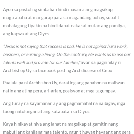
Ayon sa pastol ng simbahan hindi masama ang magsikap,
magtrabaho at mangarap para sa magandang buhay, subalit
mahalagang tiyakin na hindi dapat nakakalimutan ang pamilya,
ang kapwa at ang Diyos.
“Jesus is not saying that success is bad. He is not against hard work,
business, or earning a living. On the contrary, He wants us to use our
talents well and provide for our families,”
ayon sa pagninilay ni
Archbishop Uy sa facebook post ng Archdiocese of Cebu
Paalala pa ni Archbishop Uy, darating ang panahon na maiiwan
natin ang ating pera, ari-arian, posisyon at mga tagumpay.
Ang tunay na kayamanan ay ang pagmamahal na naibigay, mga
taong natulungan at ang katapatan sa Diyos.
Kaya hinikayat niya ang lahat na magsikap at gamitin nang
mabuti ang kanilang mga talento, ngunit huwag hayaang ang pera