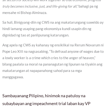
truly becomes inclusive, just, and life-giving for all,”
bahagi pa ng
mensahe ni Bishop Alminaza.
Sa huli, Binigyang-diin ng CWS na ang makatarungang suweldo ay
hindi lamang usaping pang-ekonomiya kundi usapin din ng
dignidad ng tao at panlipunang katarungan.
Ang apela ng CWS ay kahanay ng ensiklikal na Rerum Novarum ni
Pope Leo XIII na nagsasabing, “To defraud anyone of wages due to
a lowly worker is a crime which cries to the anger of heaven,”
bilang paalala sa moral na pananagutan ng lipunan na tiyakin ang
makatarungan at napapanahong sahod para sa mga
manggagawa.
Sambayanang Pilipino, hinimok na patuloy na
subaybayan ang impeachment trial laban kay VP