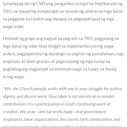
Ipinahayag din ng CWS ang pangamba sa legal na implikasyon ng
TRO, na maaaring sumalungat sa layunin ng umiiral na mga batas
sa paggawa na tiyakin ang maagap na pagpapatupad ng mga
wage order.
Hinimok ng grupo ang kagyat na pag-alis sa TRO, paggalang sa
mga batas ng labor laws hinggil sa implementasyon ng wage
orders, pagpapatuloy ng dayalogo sa pagitan ng pamahalaan, mga
employer at labor groups, at pagsusulong ng mga tunay na
pagbabagong maglalapit sa minimum wage sa tunay na family
living wage.
“We, the Church people, walks with you in your struggle for justice,
dignity, and decent work. Your labor is not merely an economic
contribution; it is a participation in God’s continuing work of
creation. We pray—and earnestly hope—that government,
employers, labor organizations, the courts, faith communities, and
all sectors of society will work together so that economic progress