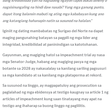
bang kredibilidad yan na nagsabing ngayon tapos bukas dineny o
nagsisinungaling na hindi daw nasabi? Yung mga ganung punto,
dapat itong balansin mabuti ng ating mga kababayan kung ano
ang katangiang hahanapin natin sa susunod na halalan.”
Iginiit ng dating mambabatas ng Surigao del Norte na dapat
maging pangunahing batayan sa pagpili ng mga lider ang
integridad, kredibilidad at paninindigan sa katotohanan.
Gayunman, ang magiging hatol sa impeachment trial ay nasa
mga Senator-Judge, habang ang magiging pasya ng mga
botante sa 2028 ay nakasalalay sa kanilang sariling pagsusuri
sa mga kandidato at sa kanilang mga plataporma at rekord.
Sa susunod na linggo, ay magpapatuloy ang prosecution sa
paglalahad ng mga ebidensya at testigo kaugnay sa article 1 ng
articles of impeachment kung saan tinatayang may apat na
testigo ang ihaharap sa buong linggo ng paglilitis.