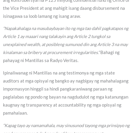
ang kontrobersyal na ₱125 milyong confidential fund ng Office of
the Vice President at ang mahigit isang daang disbursement na
isinagawa sa loob lamang ng isang araw.
“Napakahalaga na masubaybayan ito ng mga tao dahil pagkatapos ng
Article 1 ay maaari nang talakayin ang Article 2 tungkol sa
unexplained wealth, at posibleng sumunod din ang Article 3 na may
kinalaman sa bribery at procurement irregularities.”
Bahagi ng
pahayag ni Mantillas sa Radyo Veritas.
Ipinaliwanag ni Mantillas na ang testimonya ng mga state
auditors at mga opisyal ng bangko ay nagbigay ng mahahalagang
impormasyon hinggil sa hindi pangkaraniwang paraan ng
paglalabas ng pondo ng bayan na nagdudulot ng mga katanungan
kaugnay ng transparency at accountability ng mga opisyal ng
pamahalaan.
“Kapag tayo ay namamahala, may sinusunod tayong mga prinsipyo ng