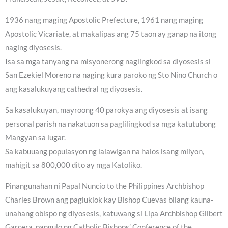
1936 nang maging Apostolic Prefecture, 1961 nang maging
Apostolic Vicariate, at makalipas ang 75 taon ay ganap na itong
naging diyosesis.
Isa sa mga tanyang na misyonerong naglingkod sa diyosesis si
San Ezekiel Moreno na naging kura paroko ng Sto Nino Church o
ang kasalukuyang cathedral ng diyosesis.
Sa kasalukuyan, mayroong 40 parokya ang diyosesis at isang
personal parish na nakatuon sa paglilingkod sa mga katutubong
Mangyan sa lugar.
Sa kabuuang populasyon ng lalawigan na halos isang milyon,
mahigit sa 800,000 dito ay mga Katoliko.
Pinangunahan ni Papal Nuncio to the Philippines Archbishop
Charles Brown ang pagluklok kay Bishop Cuevas bilang kauna-
unahang obispo ng diyosesis, katuwang si Lipa Archbishop Gilbert
Garcera, pangulo ng Catholic Bishops’ Conference of the