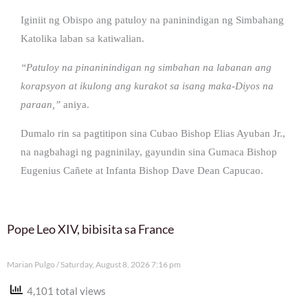
Iginiit ng Obispo ang patuloy na paninindigan ng Simbahang
Katolika laban sa katiwalian.
“Patuloy na pinaninindigan ng simbahan na labanan ang
korapsyon at ikulong ang kurakot sa isang maka-Diyos na
paraan,”
aniya.
Dumalo rin sa pagtitipon sina Cubao Bishop Elias Ayuban Jr.,
na nagbahagi ng pagninilay, gayundin sina Gumaca Bishop
Eugenius Cañete at Infanta Bishop Dave Dean Capucao.
Pope Leo XIV, bibisita sa France
Marian Pulgo
Saturday, August 8, 2026 7:16 pm
4,101 total views