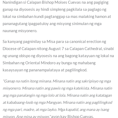
Nanindigan si Calapan Bishop Moises Cuevas na ang pagiging
ganap na diyosesis ay hindi simpleng pagkilala sa paglago ng
lokal na simbahan kundi pagtanggap sa mas malaking hamon at
pananagutang ipagpatuloy ang misyong sinimulan ng mga
naunang misyonero.
Sa kanyang pagninilay sa Misa para sa canonical erection ng
Diocese of Calapan nitong August 7 sa Calapan Cathedral, sinabi
ng unang obispo ng diyosesis na ang bagong katayuan ng lokal na
Simbahan ng Oriental Mindoro ay bunga ng mahabang
kasaysayan ng pananampalataya at paglilingkod.
“Ganap na natin itong minana. Minana natin ang sakripisyo ng mga
misyonero. Minana natin ang pawis ng mga katekista. Minana natin
ang mga panalangin ng mga lolo at lola. Minana natin ang katatagan
at kababaang-loob ng mga Mangyan. Minana natin ang paglilingkod
ng mga pari, madre, at mga layko. Mga kapatid, ang mana ay isang
misyon. Ang mina ay misyon,”
ayon kay Bishop Cuevas.