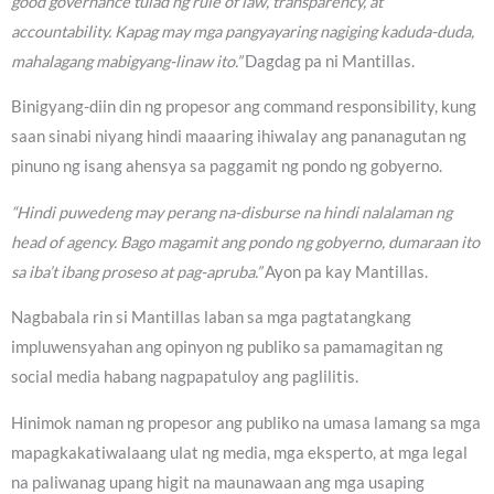
good governance tulad ng rule of law, transparency, at
accountability. Kapag may mga pangyayaring nagiging kaduda-duda,
mahalagang mabigyang-linaw ito.”
Dagdag pa ni Mantillas.
Binigyang-diin din ng propesor ang command responsibility, kung
saan sinabi niyang hindi maaaring ihiwalay ang pananagutan ng
pinuno ng isang ahensya sa paggamit ng pondo ng gobyerno.
“Hindi puwedeng may perang na-disburse na hindi nalalaman ng
head of agency. Bago magamit ang pondo ng gobyerno, dumaraan ito
sa iba’t ibang proseso at pag-apruba.”
Ayon pa kay Mantillas.
Nagbabala rin si Mantillas laban sa mga pagtatangkang
impluwensyahan ang opinyon ng publiko sa pamamagitan ng
social media habang nagpapatuloy ang paglilitis.
Hinimok naman ng propesor ang publiko na umasa lamang sa mga
mapagkakatiwalaang ulat ng media, mga eksperto, at mga legal
na paliwanag upang higit na maunawaan ang mga usaping