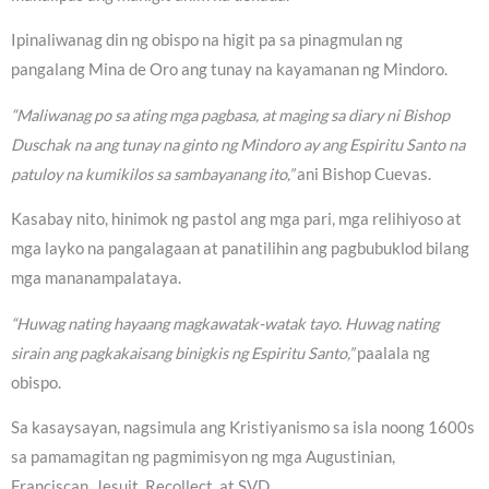
Ipinaliwanag din ng obispo na higit pa sa pinagmulan ng
pangalang Mina de Oro ang tunay na kayamanan ng Mindoro.
“Maliwanag po sa ating mga pagbasa, at maging sa diary ni Bishop
Duschak na ang tunay na ginto ng Mindoro ay ang Espiritu Santo na
patuloy na kumikilos sa sambayanang ito,”
ani Bishop Cuevas.
Kasabay nito, hinimok ng pastol ang mga pari, mga relihiyoso at
mga layko na pangalagaan at panatilihin ang pagbubuklod bilang
mga mananampalataya.
“Huwag nating hayaang magkawatak-watak tayo. Huwag nating
sirain ang pagkakaisang binigkis ng Espiritu Santo,”
paalala ng
obispo.
Sa kasaysayan, nagsimula ang Kristiyanismo sa isla noong 1600s
sa pamamagitan ng pagmimisyon ng mga Augustinian,
Franciscan, Jesuit, Recollect, at SVD.