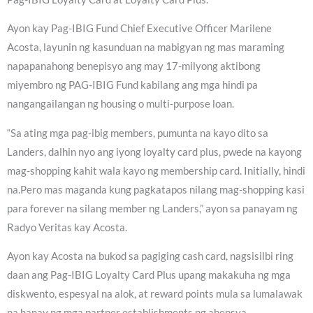
Ayon kay Pag-IBIG Fund Chief Executive Officer Marilene
Acosta, layunin ng kasunduan na mabigyan ng mas maraming
napapanahong benepisyo ang may 17-milyong aktibong
miyembro ng PAG-IBIG Fund kabilang ang mga hindi pa
nangangailangan ng housing o multi-purpose loan.
“Sa ating mga pag-ibig members, pumunta na kayo dito sa
Landers, dalhin nyo ang iyong loyalty card plus, pwede na kayong
mag-shopping kahit wala kayo ng membership card. Initially, hindi
na.Pero mas maganda kung pagkatapos nilang mag-shopping kasi
para forever na silang member ng Landers,” ayon sa panayam ng
Radyo Veritas kay Acosta.
Ayon kay Acosta na bukod sa pagiging cash card, nagsisilbi ring
daan ang Pag-IBIG Loyalty Card Plus upang makakuha ng mga
diskwento, espesyal na alok, at reward points mula sa lumalawak
na hanay ng mga partner establishments ng ahensya.