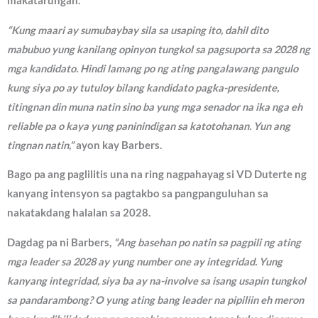
makatarungan.
“Kung maari ay sumubaybay sila sa usaping ito, dahil dito
mabubuo yung kanilang opinyon tungkol sa pagsuporta sa 2028 ng
mga kandidato. Hindi lamang po ng ating pangalawang pangulo
kung siya po ay tutuloy bilang kandidato pagka-presidente,
titingnan din muna natin sino ba yung mga senador na ika nga eh
reliable pa o kaya yung paninindigan sa katotohanan. Yun ang
tingnan natin,”
ayon kay Barbers.
Bago pa ang paglilitis una na ring nagpahayag si VD Duterte ng
kanyang intensyon sa pagtakbo sa pangpanguluhan sa
nakatakdang halalan sa 2028.
Dagdag pa ni Barbers,
“Ang basehan po natin sa pagpili ng ating
mga leader sa 2028 ay yung number one ay integridad. Yung
kanyang integridad, siya ba ay na-involve sa isang usapin tungkol
sa pandarambong? O yung ating bang leader na pipiliin eh meron