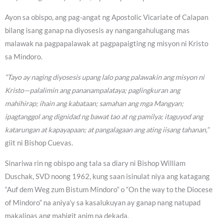
Ayon sa obispo, ang pag-angat ng Apostolic Vicariate of Calapan
bilang isang ganap na diyosesis ay nangangahulugang mas
malawak na pagpapalawak at pagpapaigting ng misyon ni Kristo
sa Mindoro.
“Tayo ay naging diyosesis upang lalo pang palawakin ang misyon ni
Kristo—palalimin ang pananampalataya; paglingkuran ang
mahihirap; ihain ang kabataan; samahan ang mga Mangyan;
ipagtanggol ang dignidad ng bawat tao at ng pamilya; itaguyod ang
katarungan at kapayapaan; at pangalagaan ang ating iisang tahanan,”
giit ni Bishop Cuevas.
Sinariwa rin ng obispo ang tala sa diary ni Bishop William
Duschak, SVD noong 1962, kung saan isinulat niya ang katagang
“Auf dem Weg zum Bistum Mindoro” o “On the way to the Diocese
of Mindoro” na aniya’y sa kasalukuyan ay ganap nang natupad
makalipas ang mahigit anim na dekada.