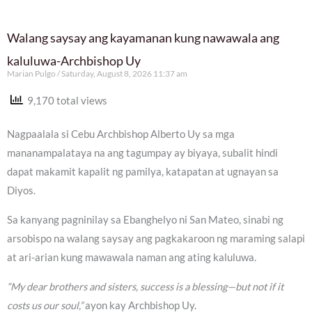
Walang saysay ang kayamanan kung nawawala ang
kaluluwa-Archbishop Uy
Marian Pulgo
Saturday, August 8, 2026 11:37 am
9,170 total views
Nagpaalala si Cebu Archbishop Alberto Uy sa mga
mananampalataya na ang tagumpay ay biyaya, subalit hindi
dapat makamit kapalit ng pamilya, katapatan at ugnayan sa
Diyos.
Sa kanyang pagninilay sa Ebanghelyo ni San Mateo, sinabi ng
arsobispo na walang saysay ang pagkakaroon ng maraming salapi
at ari-arian kung mawawala naman ang ating kaluluwa.
“My dear brothers and sisters, success is a blessing—but not if it
costs us our soul,”
ayon kay Archbishop Uy.