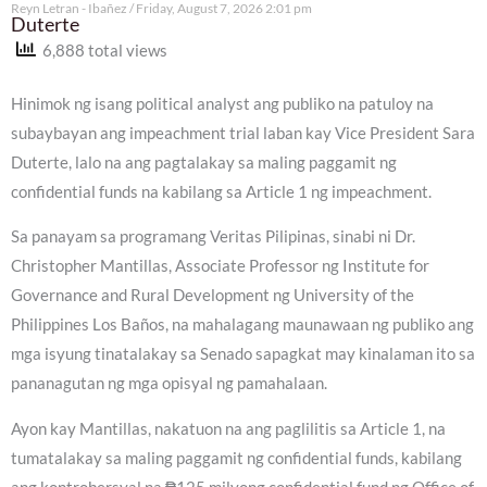
Reyn Letran - Ibañez
Friday, August 7, 2026 2:01 pm
Duterte
6,888 total views
Hinimok ng isang political analyst ang publiko na patuloy na
subaybayan ang impeachment trial laban kay Vice President Sara
Duterte, lalo na ang pagtalakay sa maling paggamit ng
confidential funds na kabilang sa Article 1 ng impeachment.
Sa panayam sa programang Veritas Pilipinas, sinabi ni Dr.
Christopher Mantillas, Associate Professor ng Institute for
Governance and Rural Development ng University of the
Philippines Los Baños, na mahalagang maunawaan ng publiko ang
mga isyung tinatalakay sa Senado sapagkat may kinalaman ito sa
pananagutan ng mga opisyal ng pamahalaan.
Ayon kay Mantillas, nakatuon na ang paglilitis sa Article 1, na
tumatalakay sa maling paggamit ng confidential funds, kabilang