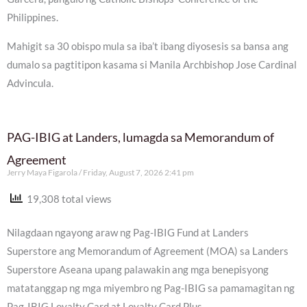
Philippines.
Mahigit sa 30 obispo mula sa iba’t ibang diyosesis sa bansa ang
dumalo sa pagtitipon kasama si Manila Archbishop Jose Cardinal
Advincula.
PAG-IBIG at Landers, lumagda sa Memorandum of
Agreement
Jerry Maya Figarola
Friday, August 7, 2026 2:41 pm
19,308 total views
Nilagdaan ngayong araw ng Pag-IBIG Fund at Landers
Superstore ang Memorandum of Agreement (MOA) sa Landers
Superstore Aseana upang palawakin ang mga benepisyong
matatanggap ng mga miyembro ng Pag-IBIG sa pamamagitan ng
Pag-IBIG Loyalty Card at Loyalty Card Plus.