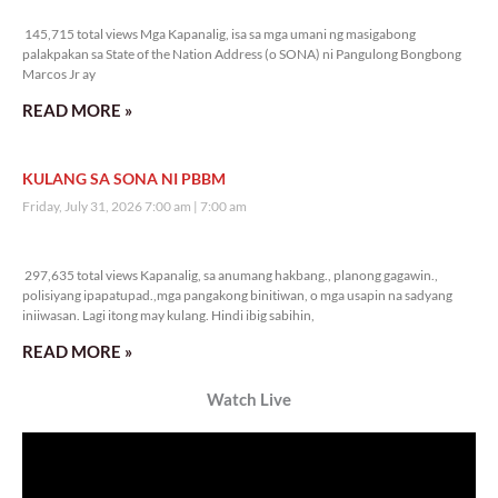
145,715 total views
145,715 total views Mga Kapanalig, isa sa mga umani ng masigabong
palakpakan sa State of the Nation Address (o SONA) ni Pangulong Bongbong
Marcos Jr ay
READ MORE »
KULANG SA SONA NI PBBM
Friday, July 31, 2026 7:00 am
7:00 am
297,635 total views
297,635 total views Kapanalig, sa anumang hakbang., planong gagawin.,
polisiyang ipapatupad.,mga pangakong binitiwan, o mga usapin na sadyang
iniiwasan. Lagi itong may kulang. Hindi ibig sabihin,
READ MORE »
Watch Live