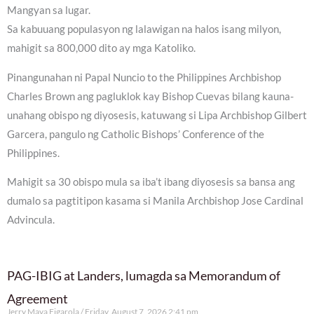
Mangyan sa lugar.
Sa kabuuang populasyon ng lalawigan na halos isang milyon,
mahigit sa 800,000 dito ay mga Katoliko.
Pinangunahan ni Papal Nuncio to the Philippines Archbishop
Charles Brown ang pagluklok kay Bishop Cuevas bilang kauna-
unahang obispo ng diyosesis, katuwang si Lipa Archbishop Gilbert
Garcera, pangulo ng Catholic Bishops’ Conference of the
Philippines.
Mahigit sa 30 obispo mula sa iba’t ibang diyosesis sa bansa ang
dumalo sa pagtitipon kasama si Manila Archbishop Jose Cardinal
Advincula.
PAG-IBIG at Landers, lumagda sa Memorandum of
Agreement
Jerry Maya Figarola
Friday, August 7, 2026 2:41 pm