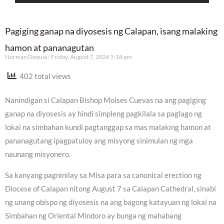
Pagiging ganap na diyosesis ng Calapan, isang malaking
hamon at pananagutan
Norman Dequia
Friday, August 7, 2026 5:18 pm
402 total views
Nanindigan si Calapan Bishop Moises Cuevas na ang pagiging
ganap na diyosesis ay hindi simpleng pagkilala sa paglago ng
lokal na simbahan kundi pagtanggap sa mas malaking hamon at
pananagutang ipagpatuloy ang misyong sinimulan ng mga
naunang misyonero.
Sa kanyang pagninilay sa Misa para sa canonical erection ng
Diocese of Calapan nitong August 7 sa Calapan Cathedral, sinabi
ng unang obispo ng diyosesis na ang bagong katayuan ng lokal na
Simbahan ng Oriental Mindoro ay bunga ng mahabang