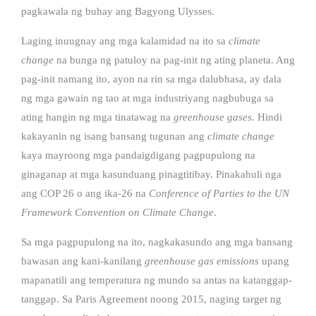
pagkawala ng buhay ang Bagyong Ulysses.
Laging inuugnay ang mga kalamidad na ito sa
climate
change
na bunga ng patuloy na pag-init ng ating planeta. Ang
pag-init namang ito, ayon na rin sa mga dalubhasa, ay dala
ng mga gawain ng tao at mga industriyang nagbubuga sa
ating hangin ng mga tinatawag na
greenhouse gases
. Hindi
kakayanin ng isang bansang tugunan ang
climate change
kaya mayroong mga pandaigdigang pagpupulong na
ginaganap at mga kasunduang pinagtitibay. Pinakahuli nga
ang COP 26 o ang ika-26 na
Conference of Parties to the UN
Framework Convention on Climate Change
.
Sa mga pagpupulong na ito, nagkakasundo ang mga bansang
bawasan ang kani-kanilang
greenhouse gas emissions
upang
mapanatili ang temperatura ng mundo sa antas na katanggap-
tanggap. Sa Paris Agreement noong 2015, naging target ng