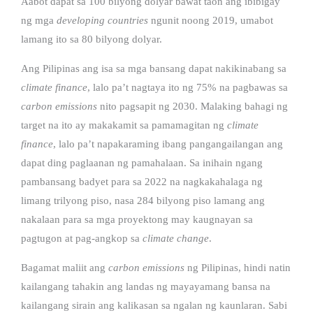
Aabot dapat sa 100 bilyong dolyar bawat taon ang ibibigay
ng mga
developing countries
ngunit noong 2019, umabot
lamang ito sa 80 bilyong dolyar.
Ang Pilipinas ang isa sa mga bansang dapat nakikinabang sa
climate finance
, lalo pa’t nagtaya ito ng 75% na pagbawas sa
carbon emissions
nito pagsapit ng 2030. Malaking bahagi ng
target na ito ay makakamit sa pamamagitan ng
climate
finance
, lalo pa’t napakaraming ibang pangangailangan ang
dapat ding paglaanan ng pamahalaan. Sa inihain ngang
pambansang badyet para sa 2022 na nagkakahalaga ng
limang trilyong piso, nasa 284 bilyong piso lamang ang
nakalaan para sa mga proyektong may kaugnayan sa
pagtugon at pag-angkop sa
climate change
.
Bagamat maliit ang
carbon emissions
ng Pilipinas, hindi natin
kailangang tahakin ang landas ng mayayamang bansa na
kailangang sirain ang kalikasan sa ngalan ng kaunlaran. Sabi