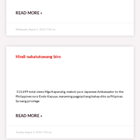
READ MORE »
Wednesday, August 5, 2026 7:00 am
Hindi nakatutuwang biro
113,699 total views
113,699 total views Mga Kapanalig, mabuti pa si Japanese Ambassador to the
Philippines na si Endo Kazuya, maraming pagpipiliang bahay dito sa Pilipinas.
Sa isang privilege
READ MORE »
Tuesday, August 4, 2026 7:00 am