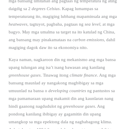
mga bansang limitahan ang pagtaas ng temperatura ng ating
daigdig sa 2
degrees Celsius
. Kapag lumampas sa
temperaturang ito, magiging lubhang mapaminsala ang mga
heatwaves
, tagtuyot, pagbaha, pagtaas ng
sea level
, at mga
bagyo. May mga umalma sa target na ito katulad ng China,
ang bansang may pinakamataas na
carbon emissions
, dahil
magiging dagok daw ito sa ekonomiya nito.
Kaya naman, nagkaroon din ng mekanismo ang mga bansa
upang tulungan ang isa’t isang bawasan ang kanilang
greenhouse gases
. Tinawag itong
climate finance
. Ang mga
bansang maunlad ay nangakong magbibigay sa mga
umuunlad na bansa o
developing countries
ng pantustos sa
mga pamamaraan upang makamit din ang kaunlaran nang
hindi gaanong nagdudulot ng
greenhouse gases
. Ang
pondong kanilang ibibigay ay gagamitin din upang
umangkop sa mga epektong dala ng nagbabagong klima.