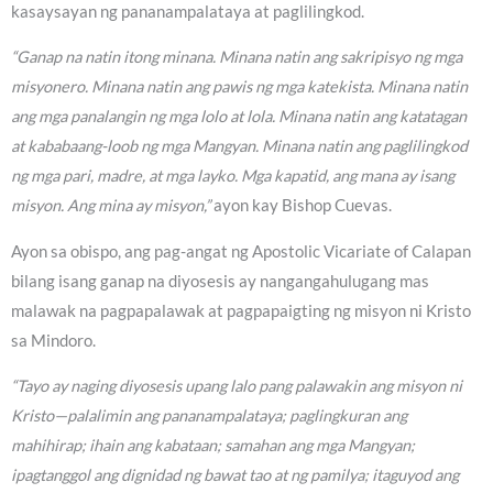
kasaysayan ng pananampalataya at paglilingkod.
“Ganap na natin itong minana. Minana natin ang sakripisyo ng mga
misyonero. Minana natin ang pawis ng mga katekista. Minana natin
ang mga panalangin ng mga lolo at lola. Minana natin ang katatagan
at kababaang-loob ng mga Mangyan. Minana natin ang paglilingkod
ng mga pari, madre, at mga layko. Mga kapatid, ang mana ay isang
misyon. Ang mina ay misyon,”
ayon kay Bishop Cuevas.
Ayon sa obispo, ang pag-angat ng Apostolic Vicariate of Calapan
bilang isang ganap na diyosesis ay nangangahulugang mas
malawak na pagpapalawak at pagpapaigting ng misyon ni Kristo
sa Mindoro.
“Tayo ay naging diyosesis upang lalo pang palawakin ang misyon ni
Kristo—palalimin ang pananampalataya; paglingkuran ang
mahihirap; ihain ang kabataan; samahan ang mga Mangyan;
ipagtanggol ang dignidad ng bawat tao at ng pamilya; itaguyod ang