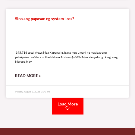
Sino ang papasan ng system-loss?
145,716 total views
145,716 total views Mga Kapanalig, isa sa mga umani ng masigabong
palakpakan sa State of the Nation Address (o SONA) ni Pangulong Bongbong
Marcos Jr ay
READ MORE »
Monday, August 3, 2026 7:00 am
Load More