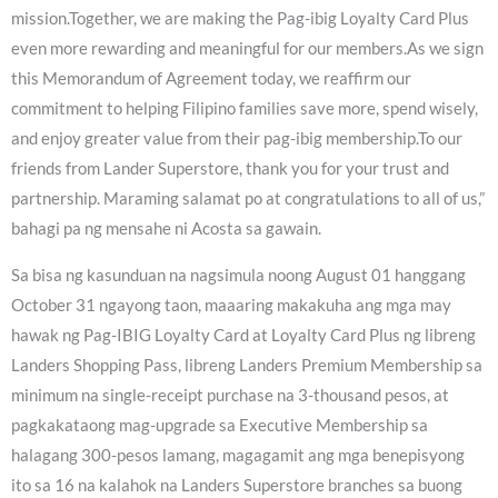
mission.Together, we are making the Pag-ibig Loyalty Card Plus
even more rewarding and meaningful for our members.As we sign
this Memorandum of Agreement today, we reaffirm our
commitment to helping Filipino families save more, spend wisely,
and enjoy greater value from their pag-ibig membership.To our
friends from Lander Superstore, thank you for your trust and
partnership. Maraming salamat po at congratulations to all of us,”
bahagi pa ng mensahe ni Acosta sa gawain.
Sa bisa ng kasunduan na nagsimula noong August 01 hanggang
October 31 ngayong taon, maaaring makakuha ang mga may
hawak ng Pag-IBIG Loyalty Card at Loyalty Card Plus ng libreng
Landers Shopping Pass, libreng Landers Premium Membership sa
minimum na single-receipt purchase na 3-thousand pesos, at
pagkakataong mag-upgrade sa Executive Membership sa
halagang 300-pesos lamang, magagamit ang mga benepisyong
ito sa 16 na kalahok na Landers Superstore branches sa buong