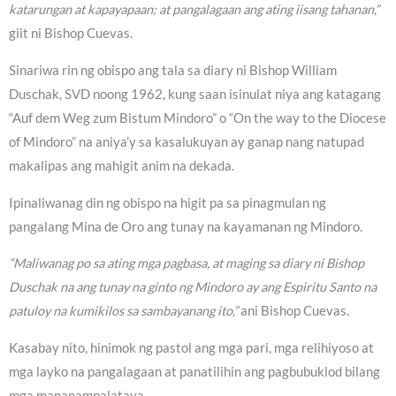
katarungan at kapayapaan; at pangalagaan ang ating iisang tahanan,”
giit ni Bishop Cuevas.
Sinariwa rin ng obispo ang tala sa diary ni Bishop William
Duschak, SVD noong 1962, kung saan isinulat niya ang katagang
“Auf dem Weg zum Bistum Mindoro” o “On the way to the Diocese
of Mindoro” na aniya’y sa kasalukuyan ay ganap nang natupad
makalipas ang mahigit anim na dekada.
Ipinaliwanag din ng obispo na higit pa sa pinagmulan ng
pangalang Mina de Oro ang tunay na kayamanan ng Mindoro.
“Maliwanag po sa ating mga pagbasa, at maging sa diary ni Bishop
Duschak na ang tunay na ginto ng Mindoro ay ang Espiritu Santo na
patuloy na kumikilos sa sambayanang ito,”
ani Bishop Cuevas.
Kasabay nito, hinimok ng pastol ang mga pari, mga relihiyoso at
mga layko na pangalagaan at panatilihin ang pagbubuklod bilang
mga mananampalataya.