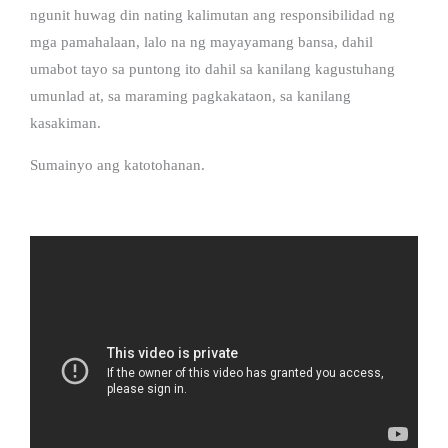
ngunit huwag din nating kalimutan ang responsibilidad ng
mga pamahalaan, lalo na ng mayayamang bansa, dahil
umabot tayo sa puntong ito dahil sa kanilang kagustuhang
umunlad at, sa maraming pagkakataon, sa kanilang
kasakiman.
Sumainyo ang katotohanan.