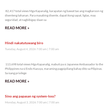
82,417 total views
82,417 total views Mga Kapanalig, karapatan ng bawat tao ang magkaroon ng
disenteng tahanan. Para masabing disente, dapat itong sapat, ligtas, may
seguridad, at nagbibigay-daan sa
READ MORE »
Hindi nakatutuwang biro
Tuesday, August 4, 2026 7:00 am
7:00 am
113,698 total views
113,698 total views Mga Kapanalig, mabuti pa si Japanese Ambassador to the
Philippines na si Endo Kazuya, maraming pagpipiliang bahay dito sa Pilipinas.
Sa isang privilege
READ MORE »
Sino ang papasan ng system-loss?
Monday, August 3, 2026 7:00 am
7:00 am