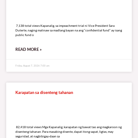
7,138 total views
7,138 total views Kapanalig, sa impeachment trial ni Vice President Sara
Duterte, naging malinaw sa madlang bayan na ang “confidential fund” ay isang
public fund o
READ MORE »
Friday, August 7, 2026 7:00 am
Karapatan sa disenteng tahanan
82,418 total views
82,418 total views Mga Kapanalig, karapatan ng bawat tao ang magkaroon ng
disenteng tahanan. Para masabing disente, dapat itong sapat, ligtas, may
seguridad, at nagbibigay-daan sa