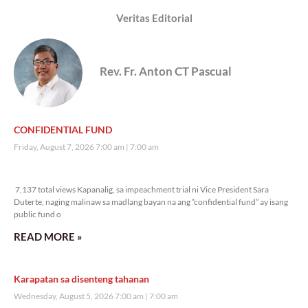
Veritas Editorial
Rev. Fr. Anton CT Pascual
CONFIDENTIAL FUND
Friday, August 7, 2026 7:00 am
7:00 am
7,137 total views
7,137 total views Kapanalig, sa impeachment trial ni Vice President Sara
Duterte, naging malinaw sa madlang bayan na ang “confidential fund” ay isang
public fund o
READ MORE »
Karapatan sa disenteng tahanan
Wednesday, August 5, 2026 7:00 am
7:00 am