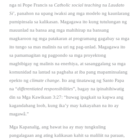
nga ni Pope Francis sa
Catholic social teaching
na
Laudato
Si
’, panahon na upang iwaksi ang mga modelo ng kaunlarang
pumipinsala sa kalikasan. Magagawa ito kung tutulungan ng
mauunlad na bansa ang mga mahihirap na bansang
magkaroon ng mga patakaran at programang gagabay sa mga
ito tungo sa mas malinis na uri ng pag-unlad. Magagawa ito
sa pamamagitan ng pagpondo sa mga proyektong
magbibigay ng malinis na enerhiya, at sasanggalang sa mga
komunidad na lantad sa pagbaha at iba pang mapaminsalang
epekto ng
climate change
. Ito ang tinatawag ng Santo Papa
na “
differentiated responsibilities
”, bagay na ipinahihiwatig
din sa Mga Kawikaan 3:27: “huwag ipagkait sa kapwa ang
kagandahang loob, kung ika’y may kakayahan na ito ay
magawâ.”
Mga Kapanalig, ang bawat isa ay may tungkuling
pangalagaan ang ating kalikasan kahit sa maliliit na paraan,