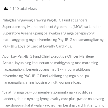
2,140 total views
Nilagdaan ngayong araw ng Pag-IBIG Fund at Landers
Superstore ang Memorandum of Agreement (MOA) sa Landers
Superstore Aseana upang palawakin ang mga benepisyong
matatanggap ng mga miyembro ng Pag-IBIG sa pamamagitan ng
Pag-IBIG Loyalty Card at Loyalty Card Plus.
Ayon kay Pag-IBIG Fund Chief Executive Officer Marilene
Acosta, layunin ng kasunduan na mabigyan ng mas maraming
napapanahong benepisyo ang may 17-milyong aktibong
miyembro ng PAG-IBIG Fund kabilang ang mga hindi pa
nangangailangan ng housing o multi-purpose loan.
“Sa ating mga pag-ibig members, pumunta na kayo dito sa
Landers, dalhin nyo ang iyong loyalty card plus, pwede na kayong
mag-shopping kahit wala kayo ng membership card. Initially, hindi