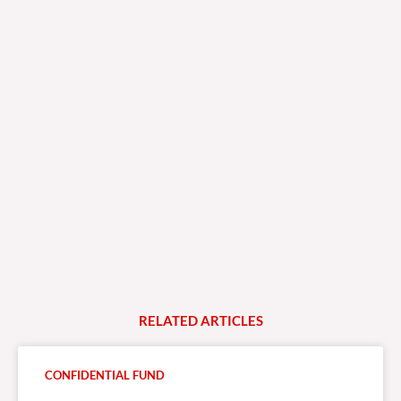
RELATED
A
R
T
I
C
L
E
S
CONFIDENTIAL FUND