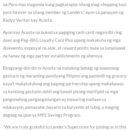
na.Pero mas maganda kung pagkatapos nilang mag-shopping kasi
para forever na silang member ng Landers,” ayon sa panayam ng
Radyo Veritas kay Acosta.
Ayon kay Acosta na bukod sa pagiging cash card, nagsisilbi ring
daan ang Pag-IBIG Loyalty Card Plus upang makakuha ng mga
diskwento, espesyal na alok, at reward points mula sa lumalawak
na hanay ng mga partner establishments ng ahensya.
Binigyang-diin din ni Acosta na malaking bahagi ng buwanang
gastusin ng maraming pamilyang Pilipino ang pamimili ng grocery
kaya’t makatutulong ang bagong partnership upang makabawas
sa kanilang gastusin dahil ang bawat pisong matitipid sa mga
pangunahing pangangailangan ay maaaring mailaan sa
edukasyon, pamasahe, bayarin sa kuryente at tubig, o maging
dagdag na ipon sa MP2 Savings Program.
“We are truly grateful to Lander’s Superstore for joining us in this