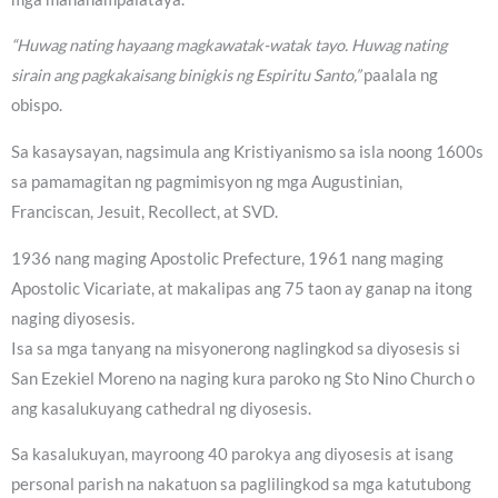
“Huwag nating hayaang magkawatak-watak tayo. Huwag nating
sirain ang pagkakaisang binigkis ng Espiritu Santo,”
paalala ng
obispo.
Sa kasaysayan, nagsimula ang Kristiyanismo sa isla noong 1600s
sa pamamagitan ng pagmimisyon ng mga Augustinian,
Franciscan, Jesuit, Recollect, at SVD.
1936 nang maging Apostolic Prefecture, 1961 nang maging
Apostolic Vicariate, at makalipas ang 75 taon ay ganap na itong
naging diyosesis.
Isa sa mga tanyang na misyonerong naglingkod sa diyosesis si
San Ezekiel Moreno na naging kura paroko ng Sto Nino Church o
ang kasalukuyang cathedral ng diyosesis.
Sa kasalukuyan, mayroong 40 parokya ang diyosesis at isang
personal parish na nakatuon sa paglilingkod sa mga katutubong