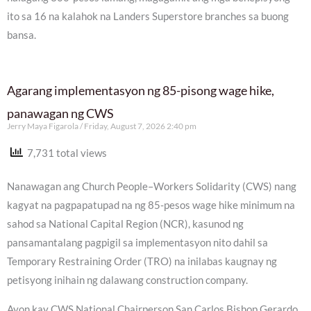
ito sa 16 na kalahok na Landers Superstore branches sa buong
bansa.
Agarang implementasyon ng 85-pisong wage hike,
panawagan ng CWS
Jerry Maya Figarola
Friday, August 7, 2026 2:40 pm
7,731 total views
Nanawagan ang Church People–Workers Solidarity (CWS) nang
kagyat na pagpapatupad na ng 85-pesos wage hike minimum na
sahod sa National Capital Region (NCR), kasunod ng
pansamantalang pagpigil sa implementasyon nito dahil sa
Temporary Restraining Order (TRO) na inilabas kaugnay ng
petisyong inihain ng dalawang construction company.
Ayon kay CWS National Chairperson San Carlos Bishop Gerardo