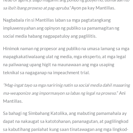
sa iba’t ibang proseso at pag-apruba.”
Ayon pa kay Mantillas.
Nagbabala rin si Mantillas laban sa mga pagtatangkang
impluwensyahan ang opinyon ng publiko sa pamamagitan ng
social media habang nagpapatuloy ang paglilitis.
Hinimok naman ng propesor ang publiko na umasa lamang sa mga
mapagkakatiwalaang ulat ng media, mga eksperto, at mga legal
na paliwanag upang higit na maunawaan ang mga usaping
teknikal sa nagaganap na impeachment trial.
“Mag-ingat tayo sa mga naririnig natin sa social media dahil maaaring
ma-weaponize ang impormasyon sa labas ng legal na proseso.
” Ani
Mantillas.
Sa bahagi ng Simbahang Katolika, ang mabuting pamamahala ay
dapat na nakaugat sa katotohanan, pananagutan, at paglilingkod
sa kabutihang panlahat kung saan tinatawagan ang mga lingkod-