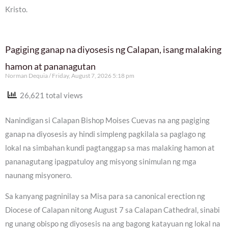
Kristo.
Pagiging ganap na diyosesis ng Calapan, isang malaking
hamon at pananagutan
Norman Dequia
Friday, August 7, 2026 5:18 pm
26,621 total views
Nanindigan si Calapan Bishop Moises Cuevas na ang pagiging
ganap na diyosesis ay hindi simpleng pagkilala sa paglago ng
lokal na simbahan kundi pagtanggap sa mas malaking hamon at
pananagutang ipagpatuloy ang misyong sinimulan ng mga
naunang misyonero.
Sa kanyang pagninilay sa Misa para sa canonical erection ng
Diocese of Calapan nitong August 7 sa Calapan Cathedral, sinabi
ng unang obispo ng diyosesis na ang bagong katayuan ng lokal na