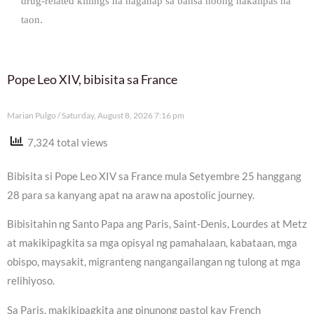
drug-related killings na naganap sa bansa noong nakalipas na
taon.
Pope Leo XIV, bibisita sa France
Marian Pulgo
Saturday, August 8, 2026 7:16 pm
7,324 total views
Bibisita si Pope Leo XIV sa France mula Setyembre 25 hanggang
28 para sa kanyang apat na araw na apostolic journey.
Bibisitahin ng Santo Papa ang Paris, Saint-Denis, Lourdes at Metz
at makikipagkita sa mga opisyal ng pamahalaan, kabataan, mga
obispo, maysakit, migranteng nangangailangan ng tulong at mga
relihiyoso.
Sa Paris, makikipagkita ang pinunong pastol kay French