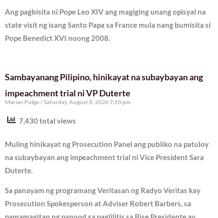
Ang pagbisita ni Pope Leo XIV ang magiging unang opisyal na
state visit ng isang Santo Papa sa France mula nang bumisita si
Pope Benedict XVI noong 2008.
Sambayanang Pilipino, hinikayat na subaybayan ang
impeachment trial ni VP Duterte
Marian Pulgo
Saturday, August 8, 2026 7:10 pm
7,430 total views
Muling hinikayat ng Prosecution Panel ang publiko na patuloy
na subaybayan ang impeachment trial ni Vice President Sara
Duterte.
Sa panayam ng programang Veritasan ng Radyo Veritas kay
Prosecution Spokesperson at Adviser Robert Barbers, sa
pamamagitan ng panood sa paglilitis sa Bise Presidente ay