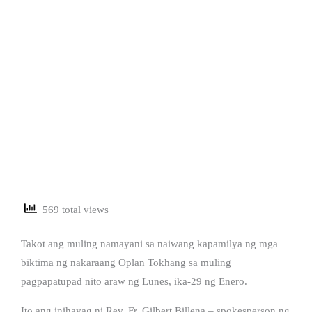
569 total views
Takot ang muling namayani sa naiwang kapamilya ng mga
biktima ng nakaraang Oplan Tokhang sa muling
pagpapatupad nito araw ng Lunes, ika-29 ng Enero.
Ito ang inihayag ni Rev. Fr. Gilbert Billena – spokesperson ng