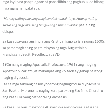
mga layko na pangalagaan at panatilihin ang pagbubuklod bilang
mga mananampalataya.
“Huwag nating hayaang magkawatak-watak tayo. Huwag nating
sirain ang pagkakaisang binigkis ng Espiritu Santo,”
paalala ng
obispo.
Sa kasaysayan, nagsimula ang Kristiyanismo sa isla noong 1600s
sa pamamagitan ng pagmimisyon ng mga Augustinian,
Franciscan, Jesuit, Recollect, at SVD.
1936 nang maging Apostolic Prefecture, 1961 nang maging
Apostolic Vicariate, at makalipas ang 75 taon ay ganap na itong
naging diyosesis.
Isa sa mga tanyang na misyonerong naglingkod sa diyosesis si
San Ezekiel Moreno na naging kura paroko ng Sto Nino Church o
ang kasalukuyang cathedral ng diyosesis.
Sa kasalukuyan, mayroong 40 parokya ang diyosesis at isang