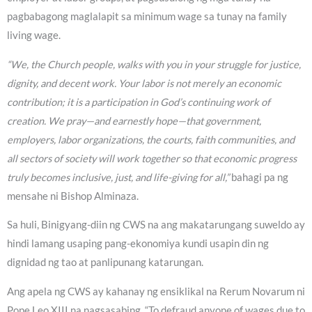
pagbabagong maglalapit sa minimum wage sa tunay na family
living wage.
“We, the Church people, walks with you in your struggle for justice,
dignity, and decent work. Your labor is not merely an economic
contribution; it is a participation in God’s continuing work of
creation. We pray—and earnestly hope—that government,
employers, labor organizations, the courts, faith communities, and
all sectors of society will work together so that economic progress
truly becomes inclusive, just, and life-giving for all,”
bahagi pa ng
mensahe ni Bishop Alminaza.
Sa huli, Binigyang-diin ng CWS na ang makatarungang suweldo ay
hindi lamang usaping pang-ekonomiya kundi usapin din ng
dignidad ng tao at panlipunang katarungan.
Ang apela ng CWS ay kahanay ng ensiklikal na Rerum Novarum ni
Pope Leo XIII na nagsasabing, “To defraud anyone of wages due to