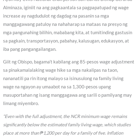
Alminaza, iginiit na ang pagkaantala sa pagpapatupad ng wage
increase ay nagdudulot ng dagdag na pasanin sa mga
manggagawang patuloy na nahaharap sa mataas na presyo ng
mga pangunahing bilihin, mababang kita, at tumitinding gastusin
sa pagkain, transportasyon, pabahay, kalusugan, edukasyon, at
iba pang pangangailangan.
Giit ng Obispo, bagama’t kabilang ang 85-pesos wage adjustment
sa pinakamalalaking wage hike sa mga nakalipas na taon,
nananatili pa rin itong malayo sa isinusulong na family living
wage na ngayon ay umaabot na sa 1,300-pesos upang
masuportahan ng isang manggagawa ang sarili o pamilyang may
limang miyembro.
“Even with the full adjustment, the NCR minimum wage remains
significantly below the estimated family living wage, which studies
place at more than ₱1,200 per day for a family of five. Inflation