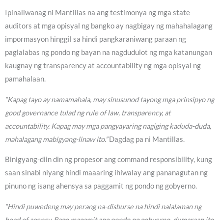
Ipinaliwanag ni Mantillas na ang testimonya ng mga state
auditors at mga opisyal ng bangko ay nagbigay ng mahahalagang
impormasyon hinggil sa hindi pangkaraniwang paraan ng
paglalabas ng pondo ng bayan na nagdudulot ng mga katanungan
kaugnay ng transparency at accountability ng mga opisyal ng
pamahalaan.
“Kapag tayo ay namamahala, may sinusunod tayong mga prinsipyo ng
good governance tulad ng rule of law, transparency, at
accountability. Kapag may mga pangyayaring nagiging kaduda-duda,
mahalagang mabigyang-linaw ito.”
Dagdag pa ni Mantillas.
Binigyang-diin din ng propesor ang command responsibility, kung
saan sinabi niyang hindi maaaring ihiwalay ang pananagutan ng
pinuno ng isang ahensya sa paggamit ng pondo ng gobyerno.
“Hindi puwedeng may perang na-disburse na hindi nalalaman ng
head of agency. Bago magamit ang pondo ng gobyerno, dumaraan ito