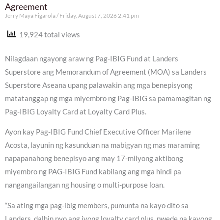
Agreement
Jerry Maya Figarola
Friday, August 7, 2026 2:41 pm
19,924 total views
Nilagdaan ngayong araw ng Pag-IBIG Fund at Landers
Superstore ang Memorandum of Agreement (MOA) sa Landers
Superstore Aseana upang palawakin ang mga benepisyong
matatanggap ng mga miyembro ng Pag-IBIG sa pamamagitan ng
Pag-IBIG Loyalty Card at Loyalty Card Plus.
Ayon kay Pag-IBIG Fund Chief Executive Officer Marilene
Acosta, layunin ng kasunduan na mabigyan ng mas maraming
napapanahong benepisyo ang may 17-milyong aktibong
miyembro ng PAG-IBIG Fund kabilang ang mga hindi pa
nangangailangan ng housing o multi-purpose loan.
“Sa ating mga pag-ibig members, pumunta na kayo dito sa
Landers, dalhin nyo ang iyong loyalty card plus, pwede na kayong