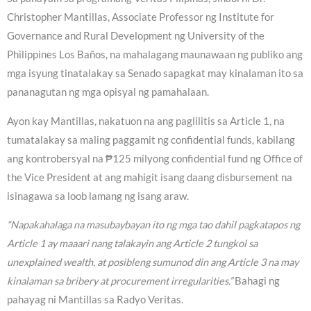
Christopher Mantillas, Associate Professor ng Institute for
Governance and Rural Development ng University of the
Philippines Los Baños, na mahalagang maunawaan ng publiko ang
mga isyung tinatalakay sa Senado sapagkat may kinalaman ito sa
pananagutan ng mga opisyal ng pamahalaan.
Ayon kay Mantillas, nakatuon na ang paglilitis sa Article 1, na
tumatalakay sa maling paggamit ng confidential funds, kabilang
ang kontrobersyal na ₱125 milyong confidential fund ng Office of
the Vice President at ang mahigit isang daang disbursement na
isinagawa sa loob lamang ng isang araw.
“Napakahalaga na masubaybayan ito ng mga tao dahil pagkatapos ng
Article 1 ay maaari nang talakayin ang Article 2 tungkol sa
unexplained wealth, at posibleng sumunod din ang Article 3 na may
kinalaman sa bribery at procurement irregularities.”
Bahagi ng
pahayag ni Mantillas sa Radyo Veritas.