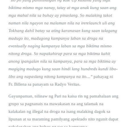
biktima mismo mga nanay, tatay at mga anak kung saan ang
mga mahal nila sa buhay ay pinaslang. So malaking takot
naman nila ngayon na malaman nila na irerelaunch uli ang
Tokhang dahil batay sa ating karanasan kung saan talagang
madugo ito, madugong kampanya laban sa droga na
eventually naging kampanya laban sa mga biktima mismo
nitong droga. So napakahirap para sa mga biktima kahit
anong ipangalan nila sa kampanya, para sa mga biktima ay
magiging madugo kung saan hindi lang hundreds kundi libo-
libo ang napaslang nitong kampanya na ito…”
pahayag ni
Fr. Billena sa panayam sa Radyo Veritas.
Gayunpaman, nilinaw ng Pari na kaisa rin ng pamahalaan ang
grupo sa pagnanais na mawakasan na ang talamak na
kalakalan ng illegal na droga na isang malaking dagok sa
lipunan at sa maraming pamilyang apektado nito ngunit dapat
pahalagahan ang buhay ng tao sa kampanya.