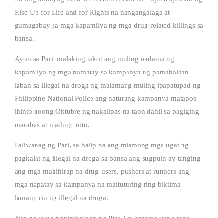
Rise Up for Life and for Rights na nangangalaga at
gumagabay sa mga kapamilya ng mga drug-related killings sa
bansa.
Ayon sa Pari, malaking takot ang muling nadama ng
kapamilya ng mga namatay sa kampanya ng pamahalaan
laban sa illegal na droga ng malamang muling ipapatupad ng
Philippine National Police ang naturang kampanya matapos
ihinto noong Oktubre ng nakalipas na taon dahil sa pagiging
marahas at madugo nito.
Paliwanag ng Pari, sa halip na ang mismong mga ugat ng
pagkalat ng illegal na droga sa bansa ang sugpuin ay tanging
ang mga mahihirap na drug-users, pushers at runners ang
mga napatay sa kampanya na maituturing ring biktima
lamang rin ng illegal na droga.
“Ito po yung paninindigan ng Rise Up kasama yung mga