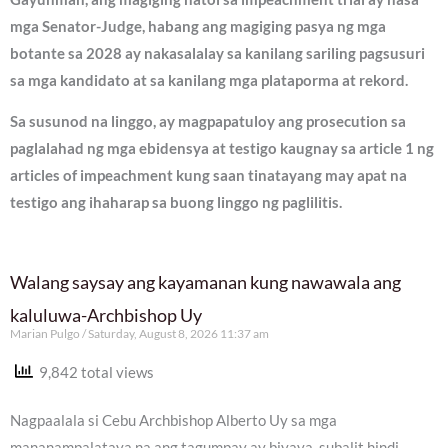
mga Senator-Judge, habang ang magiging pasya ng mga
botante sa 2028 ay nakasalalay sa kanilang sariling pagsusuri
sa mga kandidato at sa kanilang mga plataporma at rekord.
Sa susunod na linggo, ay magpapatuloy ang prosecution sa
paglalahad ng mga ebidensya at testigo kaugnay sa article 1 ng
articles of impeachment kung saan tinatayang may apat na
testigo ang ihaharap sa buong linggo ng paglilitis.
Walang saysay ang kayamanan kung nawawala ang
kaluluwa-Archbishop Uy
Marian Pulgo
Saturday, August 8, 2026 11:37 am
9,842 total views
Nagpaalala si Cebu Archbishop Alberto Uy sa mga
mananampalataya na ang tagumpay ay biyaya, subalit hindi