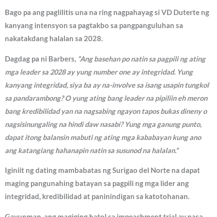
Bago pa ang paglilitis una na ring nagpahayag si VD Duterte ng
kanyang intensyon sa pagtakbo sa pangpanguluhan sa
nakatakdang halalan sa 2028.
Dagdag pa ni Barbers,
“Ang basehan po natin sa pagpili ng ating
mga leader sa 2028 ay yung number one ay integridad. Yung
kanyang integridad, siya ba ay na-involve sa isang usapin tungkol
sa pandarambong? O yung ating bang leader na pipiliin eh meron
bang kredibilidad yan na nagsabing ngayon tapos bukas dineny o
nagsisinungaling na hindi daw nasabi? Yung mga ganung punto,
dapat itong balansin mabuti ng ating mga kababayan kung ano
ang katangiang hahanapin natin sa susunod na halalan.”
Iginiit ng dating mambabatas ng Surigao del Norte na dapat
maging pangunahing batayan sa pagpili ng mga lider ang
integridad, kredibilidad at paninindigan sa katotohanan.
Gayunman, ang magiging hatol sa impeachment trial ay nasa