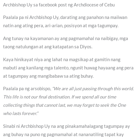
Archbishop Uy sa facebook post ng Archdiocese of Cebu
Paalala pa ni Archbishop Uy, darating ang panahon na maiiwan
natin ang ating pera, ari-arian, posisyon at mga tagumpay.
Ang tunay na kayamanan ay ang pagmamahal na naibigay, mga
taong natulungan at ang katapatan sa Diyos.
Kaya hinikayat niya ang lahat na magsikap at gamitin nang
mabuti ang kanilang mga talento, ngunit huwag hayaang ang pera
at tagumpay ang mangibabaw sa ating buhay.
Paalala pa ng arsobispo,
“We are all just passing through this world.
This life is not our final destination. If we spend all our time
collecting things that cannot last, we may forget to seek the One
who lasts forever.”
Sinabi ni Archbishop Uy na ang pinakamahalagang tagumpay ay
ang buhay na puno ng pagmamahal at nananatiling tapat kay