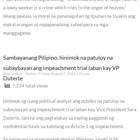
a lowly worker is a crime which cries to the anger of heaven,”
bilang paalala sa moral na pananagutan ng lipunan na tiyakin ang
makatarungan at napapanahong sahod para sa mga
manggagawa.
Sambayanang Pilipino, hinimok na patuloy na
subaybayan ang impeachment trial laban kay VP
Reyn Letran - Ibañez
Friday, August 7, 2026 2:01 pm
Duterte
7,334 total views
Hinimok ng isang political analyst ang publiko na patuloy na
subaybayan ang impeachment trial laban kay Vice President Sara
Duterte, lalo na ang pagtalakay sa maling paggamit ng
confidential funds na kabilang sa Article 1 ng impeachment.
Sa panayam sa programang Veritas Pilipinas, sinabi ni Dr.