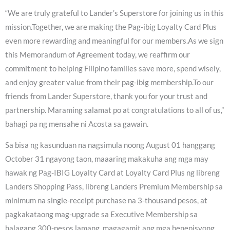
“We are truly grateful to Lander’s Superstore for joining us in this
mission.Together, we are making the Pag-ibig Loyalty Card Plus
even more rewarding and meaningful for our members.As we sign
this Memorandum of Agreement today, we reaffirm our
commitment to helping Filipino families save more, spend wisely,
and enjoy greater value from their pag-ibig membership.To our
friends from Lander Superstore, thank you for your trust and
partnership. Maraming salamat po at congratulations to all of us,”
bahagi pa ng mensahe ni Acosta sa gawain.
Sa bisa ng kasunduan na nagsimula noong August 01 hanggang
October 31 ngayong taon, maaaring makakuha ang mga may
hawak ng Pag-IBIG Loyalty Card at Loyalty Card Plus ng libreng
Landers Shopping Pass, libreng Landers Premium Membership sa
minimum na single-receipt purchase na 3-thousand pesos, at
pagkakataong mag-upgrade sa Executive Membership sa
halagang 300-pesos lamang, magagamit ang mga benepisyong