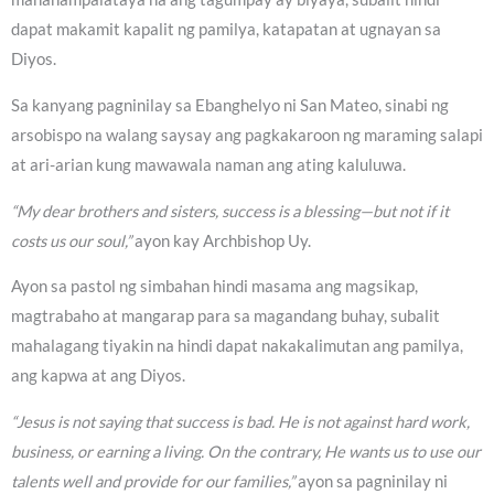
dapat makamit kapalit ng pamilya, katapatan at ugnayan sa
Diyos.
Sa kanyang pagninilay sa Ebanghelyo ni San Mateo, sinabi ng
arsobispo na walang saysay ang pagkakaroon ng maraming salapi
at ari-arian kung mawawala naman ang ating kaluluwa.
“My dear brothers and sisters, success is a blessing—but not if it
costs us our soul,”
ayon kay Archbishop Uy.
Ayon sa pastol ng simbahan hindi masama ang magsikap,
magtrabaho at mangarap para sa magandang buhay, subalit
mahalagang tiyakin na hindi dapat nakakalimutan ang pamilya,
ang kapwa at ang Diyos.
“Jesus is not saying that success is bad. He is not against hard work,
business, or earning a living. On the contrary, He wants us to use our
talents well and provide for our families,”
ayon sa pagninilay ni