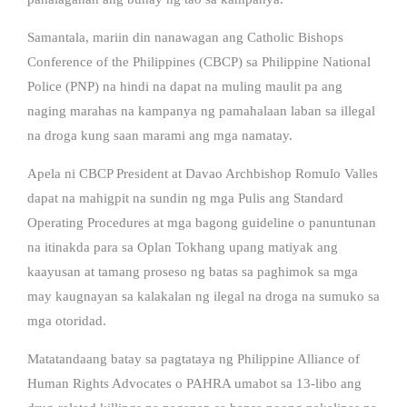
Samantala, mariin din nanawagan ang Catholic Bishops
Conference of the Philippines (CBCP) sa Philippine National
Police (PNP) na hindi na dapat na muling maulit pa ang
naging marahas na kampanya ng pamahalaan laban sa illegal
na droga kung saan marami ang mga namatay.
Apela ni CBCP President at Davao Archbishop Romulo Valles
dapat na mahigpit na sundin ng mga Pulis ang Standard
Operating Procedures at mga bagong guideline o panuntunan
na itinakda para sa Oplan Tokhang upang matiyak ang
kaayusan at tamang proseso ng batas sa paghimok sa mga
may kaugnayan sa kalakalan ng ilegal na droga na sumuko sa
mga otoridad.
Matatandaang batay sa pagtataya ng Philippine Alliance of
Human Rights Advocates o PAHRA umabot sa 13-libo ang