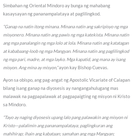
Simbahan ng Oriental Mindoro ay bunga ng mahabang
kasaysayan ng pananampalataya at paglilingkod.
“Ganap na natin itong minana. Minana natin ang sakripisyo ng mga
misyonero. Minana natin ang pawis ng mga katekista. Minana natin
ang mga panalangin ng mga lolo at lola. Minana natin ang katatagan
at kababaang-loob ng mga Mangyan. Minana natin ang paglilingkod
ng mga pari, madre, at mga layko. Mga kapatid, ang mana ay isang
misyon. Ang mina ay misyon,”
ayon kay Bishop Cuevas.
Ayon sa obispo, ang pag-angat ng Apostolic Vicariate of Calapan
bilang isang ganap na diyosesis ay nangangahulugang mas
malawak na pagpapalawak at pagpapaigting ng misyon ni Kristo
sa Mindoro.
“Tayo ay naging diyosesis upang lalo pang palawakin ang misyon ni
Kristo—palalimin ang pananampalataya; paglingkuran ang
mahihirap; ihain ang kabataan; samahan ang mga Mangyan;