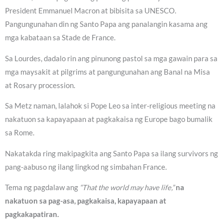
President Emmanuel Macron at bibisita sa UNESCO.
Pangungunahan din ng Santo Papa ang panalangin kasama ang
mga kabataan sa Stade de France.
Sa Lourdes, dadalo rin ang pinunong pastol sa mga gawain para sa
mga maysakit at pilgrims at pangungunahan ang Banal na Misa
at Rosary procession.
Sa Metz naman, lalahok si Pope Leo sa inter-religious meeting na
nakatuon sa kapayapaan at pagkakaisa ng Europe bago bumalik
sa Rome.
Nakatakda ring makipagkita ang Santo Papa sa ilang survivors ng
pang-aabuso ng ilang lingkod ng simbahan France.
Tema ng pagdalaw ang
“That the world may have life,”
na
nakatuon sa pag-asa, pagkakaisa, kapayapaan at
pagkakapatiran.