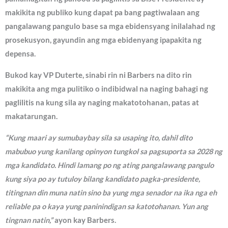
makikita ng publiko kung dapat pa bang pagtiwalaan ang
pangalawang pangulo base sa mga ebidensyang inilalahad ng
prosekusyon, gayundin ang mga ebidenyang ipapakita ng
depensa.
Bukod kay VP Duterte, sinabi rin ni Barbers na dito rin
makikita ang mga pulitiko o indibidwal na naging bahagi ng
paglilitis na kung sila ay naging makatotohanan, patas at
makatarungan.
“Kung maari ay sumubaybay sila sa usaping ito, dahil dito
mabubuo yung kanilang opinyon tungkol sa pagsuporta sa 2028 ng
mga kandidato. Hindi lamang po ng ating pangalawang pangulo
kung siya po ay tutuloy bilang kandidato pagka-presidente,
titingnan din muna natin sino ba yung mga senador na ika nga eh
reliable pa o kaya yung paninindigan sa katotohanan. Yun ang
tingnan natin,”
ayon kay Barbers.