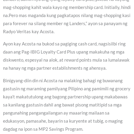
mag-shopping kahit wala kayo ng membership card. Initially, hindi
na.Pero mas maganda kung pagkatapos nilang mag-shopping kasi
para forever na silang member ng Landers,” ayon sa panayam ng
Radyo Veritas kay Acosta.
Ayon kay Acosta na bukod sa pagiging cash card, nagsisilbi ring
daan ang Pag-IBIG Loyalty Card Plus upang makakuha ng mga
diskwento, espesyal na alok, at reward points mula sa lumalawak
na hanay ng mga partner establishments ng ahensya.
Binigyang-diin din ni Acosta na malaking bahagi ng buwanang
gastusin ng maraming pamilyang Pilipino ang pamimili ng grocery
kaya’t makatutulong ang bagong partnership upang makabawas
sa kanilang gastusin dahil ang bawat pisong matitipid sa mga
pangunahing pangangailangan ay maaaring mailaan sa
edukasyon, pamasahe, bayarin sa kuryente at tubig, o maging
dagdag na ipon sa MP2 Savings Program.