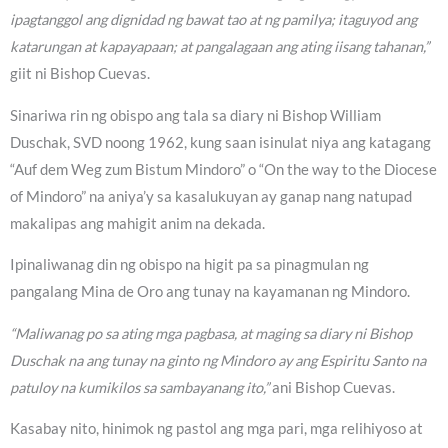
ipagtanggol ang dignidad ng bawat tao at ng pamilya; itaguyod ang
katarungan at kapayapaan; at pangalagaan ang ating iisang tahanan,”
giit ni Bishop Cuevas.
Sinariwa rin ng obispo ang tala sa diary ni Bishop William
Duschak, SVD noong 1962, kung saan isinulat niya ang katagang
“Auf dem Weg zum Bistum Mindoro” o “On the way to the Diocese
of Mindoro” na aniya’y sa kasalukuyan ay ganap nang natupad
makalipas ang mahigit anim na dekada.
Ipinaliwanag din ng obispo na higit pa sa pinagmulan ng
pangalang Mina de Oro ang tunay na kayamanan ng Mindoro.
“Maliwanag po sa ating mga pagbasa, at maging sa diary ni Bishop
Duschak na ang tunay na ginto ng Mindoro ay ang Espiritu Santo na
patuloy na kumikilos sa sambayanang ito,”
ani Bishop Cuevas.
Kasabay nito, hinimok ng pastol ang mga pari, mga relihiyoso at