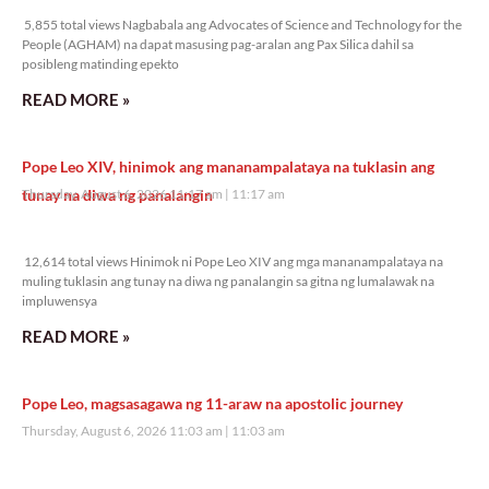
5,855 total views Nagbabala ang Advocates of Science and Technology for the
People (AGHAM) na dapat masusing pag-aralan ang Pax Silica dahil sa
posibleng matinding epekto
READ MORE »
Pope Leo XIV, hinimok ang mananampalataya na tuklasin ang
tunay na diwa ng panalangin
Thursday, August 6, 2026 11:17 am
11:17 am
12,614 total views
12,614 total views Hinimok ni Pope Leo XIV ang mga mananampalataya na
muling tuklasin ang tunay na diwa ng panalangin sa gitna ng lumalawak na
impluwensya
READ MORE »
Pope Leo, magsasagawa ng 11-araw na apostolic journey
Thursday, August 6, 2026 11:03 am
11:03 am
6,562 total views