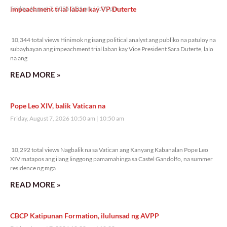
impeachment trial laban kay VP Duterte
Friday, August 7, 2026 2:01 pm
2:01 pm
10,344 total views
10,344 total views Hinimok ng isang political analyst ang publiko na patuloy na
subaybayan ang impeachment trial laban kay Vice President Sara Duterte, lalo
na ang
READ MORE »
Pope Leo XIV, balik Vatican na
Friday, August 7, 2026 10:50 am
10:50 am
10,292 total views
10,292 total views Nagbalik na sa Vatican ang Kanyang Kabanalan Pope Leo
XIV matapos ang ilang linggong pamamahinga sa Castel Gandolfo, na summer
residence ng mga
READ MORE »
CBCP Katipunan Formation, ilulunsad ng AVPP