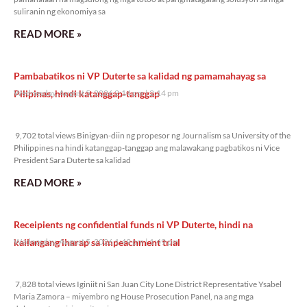
suliranin ng ekonomiya sa
READ MORE »
Pambabatikos ni VP Duterte sa kalidad ng pamamahayag sa
Pilipinas, hindi katanggap-tanggap
Wednesday, August 5, 2026 2:14 pm
2:14 pm
9,702 total views
9,702 total views Binigyan-diin ng propesor ng Journalism sa University of the
Philippines na hindi katanggap-tanggap ang malawakang pagbatikos ni Vice
President Sara Duterte sa kalidad
READ MORE »
Receipients ng confidential funds ni VP Duterte, hindi na
kailangang iharap sa impeachment trial
Wednesday, August 5, 2026 1:49 pm
1:49 pm
7,828 total views
7,828 total views Iginiit ni San Juan City Lone District Representative Ysabel
Maria Zamora – miyembro ng House Prosecution Panel, na ang mga