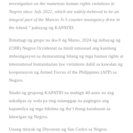
investigation on the numerous human rights violations in
Negros since July 2022, which are widely-believed to be an
integral part of the Marcos Jr.’s counter-insurgency drive in
the island.”
pahayag ng KAPATID.
Ibinahagi ng grupo na ika-9 ng Marso, 2024 ng inihayag ng
(CHR) Negros Occidental na hindi umuusad ang kanilang
imbestigasyon sa dumaraming bilang ng mga human rights at
international humanitarian law violations dahil sa kawalan ng
kooperasyon ng Armed Forces of the Philippines (AFP) sa
Negros.
Sinabi ng grupong KAPATID na mahigit 40-araw na ang
nakalipas ay wala pa ring natanggap na pagtugon ang
kapamilya ng mga biktima ng iba’t ibang karahasan sa
lalawigan ng Negros.
Unang tiniyak ng Diyosesis ng San Carlos sa Negros