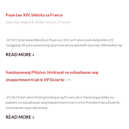
Pope Leo XIV, bibisita sa France
Saturday, August 8, 2026 7:16 pm
7:16 pm
24,965 total views
24,965 total views Bibisita si Pope Leo XIV sa France mula Setyembre 25
hanggang 28 para sa kanyang apat na araw na apostolic journey. Bibisitahin ng
READ MORE »
Sambayanang Pilipino, hinikayat na subaybayan ang
impeachment trial ni VP Duterte
Saturday, August 8, 2026 7:10 pm
7:10 pm
25,067 total views
25,067 total views Muling hinikayat ng Prosecution Panel ang publiko na
patuloy na subaybayan ang impeachment trial ni Vice President Sara Duterte.
Sa panayam ng programang
READ MORE »