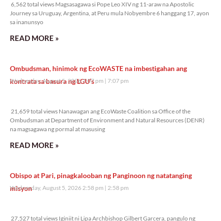
6,562 total views Magsasagawa si Pope Leo XIV ng 11-araw na Apostolic
Journey sa Uruguay, Argentina, at Peru mula Nobyembre 6 hanggang 17, ayon
sa inanunsyo
READ MORE »
Ombudsman, hinimok ng EcoWASTE na imbestigahan ang
kontrata sa basura ng LGU’s
Wednesday, August 5, 2026 7:07 pm
7:07 pm
21,659 total views
21,659 total views Nanawagan ang EcoWaste Coalition sa Office of the
Ombudsman at Department of Environment and Natural Resources (DENR)
na magsagawa ng pormal at masusing
READ MORE »
Obispo at Pari, pinagkalooban ng Panginoon ng natatanging
misyon
Wednesday, August 5, 2026 2:58 pm
2:58 pm
27,527 total views
27,527 total views Iginiit ni Lipa Archbishop Gilbert Garcera, pangulo ng