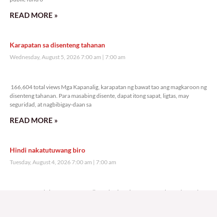
READ MORE »
Karapatan sa disenteng tahanan
Wednesday, August 5, 2026 7:00 am
7:00 am
166,604 total views
166,604 total views Mga Kapanalig, karapatan ng bawat tao ang magkaroon ng
disenteng tahanan. Para masabing disente, dapat itong sapat, ligtas, may
seguridad, at nagbibigay-daan sa
READ MORE »
Hindi nakatutuwang biro
Tuesday, August 4, 2026 7:00 am
7:00 am
197,778 total views
197,778 total views Mga Kapanalig, mabuti pa si Japanese Ambassador to the
Philippines na si Endo Kazuya, maraming pagpipiliang bahay dito sa Pilipinas.
Sa isang privilege