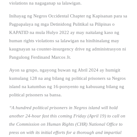
violations na nagaganap sa lalawigan.
Inihayag ng Negros Occidental Chapter ng Kapisanan para sa
Pagpapalaya ng mga Detinidong Pulitikal sa Pilipinas o
KAPATID na mula Hulyo 2022 ay may naitalang kaso ng
human rights violations sa lalawigan na hinihinalang may
kaugnayan sa counter-insurgency drive ng administrasyon ni
Pangulong Ferdinand Marcos Jr.
Ayon sa grupo, ngayong buwan ng Abril 2024 ay humigit
kumulang 128 na ang bilang ng political prisoners sa Negros
island na katumbas ng 16-porsyento ng kabuuang bilang ng
political prisoners sa bansa.
“A hundred political prisoners in Negros island will hold
another 24-hour fast this coming Friday (April 19) to call on
the Commission on Human Rights (CHR) National Office to
press on with its initial efforts for a thorough and impartial