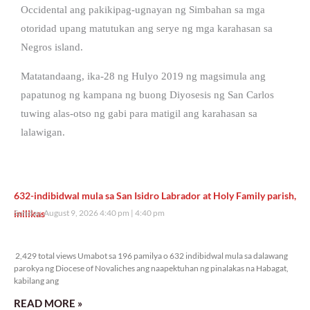
Occidental ang pakikipag-ugnayan ng Simbahan sa mga
otoridad upang matutukan ang serye ng mga karahasan sa
Negros island.
Matatandaang, ika-28 ng Hulyo 2019 ng magsimula ang
papatunog ng kampana ng buong Diyosesis ng San Carlos
tuwing alas-otso ng gabi para matigil ang karahasan sa
lalawigan.
632-indibidwal mula sa San Isidro Labrador at Holy Family parish,
inilikas
Sunday, August 9, 2026 4:40 pm
4:40 pm
2,429 total views
2,429 total views Umabot sa 196 pamilya o 632 indibidwal mula sa dalawang
parokya ng Diocese of Novaliches ang naapektuhan ng pinalakas na Habagat,
kabilang ang
READ MORE »