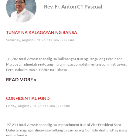
Rev. Fr. Anton CT Pascual
TUNAY NA KALAGAYAN NG BANSA
Saturday, August 8, 2026 7:00 am
7:00 am
31,783 total views
31,783 total views Kapanalig, sa ikalimang SONA ng Pangulong Ferdinand
Marcos Jr., idinetalye nito ang maraming accomplishment ng administrasyon.
Pero, nakalimutan ni PBBM na i-ulat sa
READ MORE »
CONFIDENTIAL FUND
Friday, August 7, 2026 7:00 am
7:00 am
97,211 total views
97,211 total views Kapanalig, sa impeachment trial ni Vice President Sara
Duterte, naging malinaw sa madlang bayan na ang “confidential fund” ay isang
public fund o