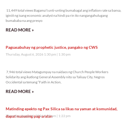
11,449 total views
11,449 total views Bagama’t unti-unting bumabagal ang inflation rate sa bansa,
iginiit ng isang economic analyst na hindi pa rin ito nangangahulugang
bumababa na ang presyo
READ MORE »
Pagsasabuhay ng prophetic justice, pangako ng CWS
Thursday, August 6, 2026 1:30 pm
1:30 pm
7,946 total views
7,946 total views Matagumpay na naidaos ng Church People Workers
Solidarity ang ikatlong General Assembly nito sa Talisay City, Negros
Occidental sa temang “Faith in Action,
READ MORE »
Matinding epekto ng Pax Silica sa likas na yaman at komunidad,
dapat masusing pag-aralan
Thursday, August 6, 2026 1:22 pm
1:22 pm
5,855 total views