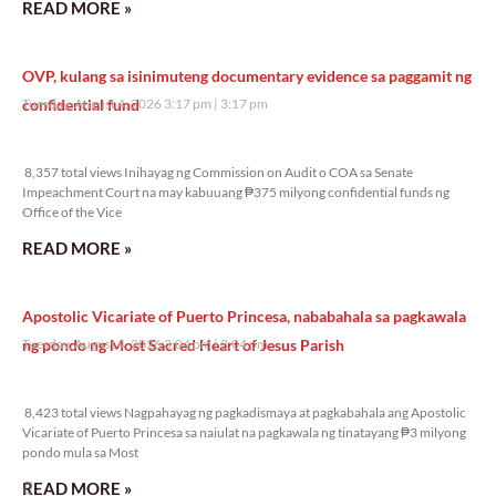
READ MORE »
OVP, kulang sa isinimuteng documentary evidence sa paggamit ng
confidential fund
Tuesday, August 4, 2026 3:17 pm
3:17 pm
8,357 total views
8,357 total views Inihayag ng Commission on Audit o COA sa Senate
Impeachment Court na may kabuuang ₱375 milyong confidential funds ng
Office of the Vice
READ MORE »
Apostolic Vicariate of Puerto Princesa, nababahala sa pagkawala
ng pondo ng Most Sacred Heart of Jesus Parish
Tuesday, August 4, 2026 3:04 pm
3:04 pm
8,423 total views
8,423 total views Nagpahayag ng pagkadismaya at pagkabahala ang Apostolic
Vicariate of Puerto Princesa sa naiulat na pagkawala ng tinatayang ₱3 milyong
pondo mula sa Most
READ MORE »