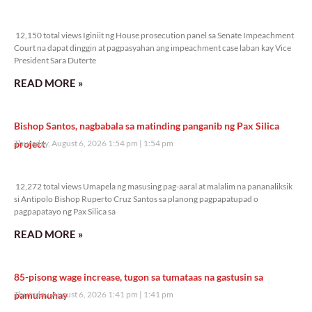
12,150 total views
12,150 total views Iginiit ng House prosecution panel sa Senate Impeachment
Court na dapat dinggin at pagpasyahan ang impeachment case laban kay Vice
President Sara Duterte
READ MORE »
Bishop Santos, nagbabala sa matinding panganib ng Pax Silica
project
Thursday, August 6, 2026 1:54 pm
1:54 pm
12,272 total views
12,272 total views Umapela ng masusing pag-aaral at malalim na pananaliksik
si Antipolo Bishop Ruperto Cruz Santos sa planong pagpapatupad o
pagpapatayo ng Pax Silica sa
READ MORE »
85-pisong wage increase, tugon sa tumataas na gastusin sa
pamumuhay
Thursday, August 6, 2026 1:41 pm
1:41 pm