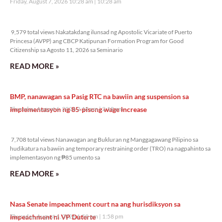
Friday, August 7, 2026 10:28 am
10:28 am
9,579 total views
9,579 total views Nakatakdang ilunsad ng Apostolic Vicariate of Puerto
Princesa (AVPP) ang CBCP Katipunan Formation Program for Good
Citizenship sa Agosto 11, 2026 sa Seminario
READ MORE »
BMP, nanawagan sa Pasig RTC na bawiin ang suspension sa
implementasyon ng 85-pisong wage increase
Thursday, August 6, 2026 2:18 pm
2:18 pm
7,708 total views
7,708 total views Nanawagan ang Bukluran ng Manggagawang Pilipino sa
hudikatura na bawiin ang temporary restraining order (TRO) na nagpahinto sa
implementasyon ng ₱85 umento sa
READ MORE »
Nasa Senate impeachment court na ang hurisdiksyon sa
impeachment ni VP Duterte
Thursday, August 6, 2026 1:58 pm
1:58 pm