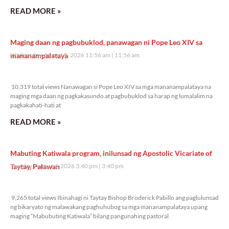
READ MORE »
Maging daan ng pagbubuklod, panawagan ni Pope Leo XIV sa
mananampalataya
Wednesday, August 5, 2026 11:56 am
11:56 am
10,319 total views
10,319 total views Nanawagan si Pope Leo XIV sa mga mananampalataya na
maging mga daan ng pagkakasundo at pagbubuklod sa harap ng lumalalim na
pagkakahati-hati at
READ MORE »
Mabuting Katiwala program, inilunsad ng Apostolic Vicariate of
Taytay, Palawan
Tuesday, August 4, 2026 3:40 pm
3:40 pm
9,265 total views
9,265 total views Ibinahagi ni Taytay Bishop Broderick Pabillo ang paglulunsad
ng bikaryato ng malawakang paghuhubog sa mga mananampalataya upang
maging “Mabubuting Katiwala” bilang pangunahing pastoral