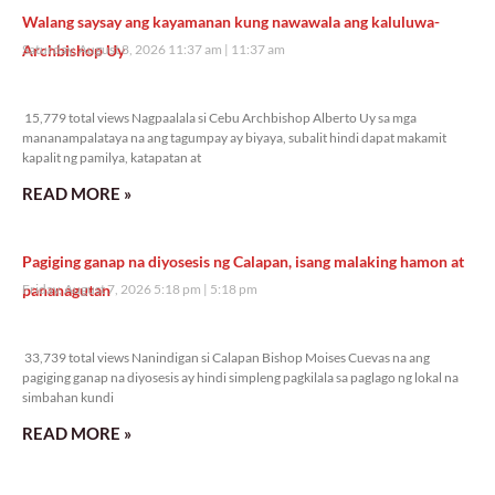
Walang saysay ang kayamanan kung nawawala ang kaluluwa-
Archbishop Uy
Saturday, August 8, 2026 11:37 am
11:37 am
15,779 total views
15,779 total views Nagpaalala si Cebu Archbishop Alberto Uy sa mga
mananampalataya na ang tagumpay ay biyaya, subalit hindi dapat makamit
kapalit ng pamilya, katapatan at
READ MORE »
Pagiging ganap na diyosesis ng Calapan, isang malaking hamon at
pananagutan
Friday, August 7, 2026 5:18 pm
5:18 pm
33,739 total views
33,739 total views Nanindigan si Calapan Bishop Moises Cuevas na ang
pagiging ganap na diyosesis ay hindi simpleng pagkilala sa paglago ng lokal na
simbahan kundi
READ MORE »