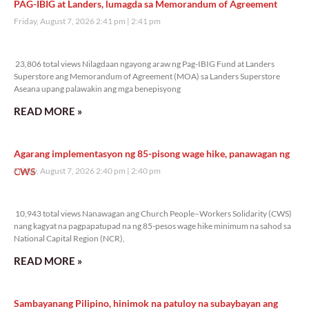
PAG-IBIG at Landers, lumagda sa Memorandum of Agreement
Friday, August 7, 2026 2:41 pm
2:41 pm
23,806 total views
23,806 total views Nilagdaan ngayong araw ng Pag-IBIG Fund at Landers
Superstore ang Memorandum of Agreement (MOA) sa Landers Superstore
Aseana upang palawakin ang mga benepisyong
READ MORE »
Agarang implementasyon ng 85-pisong wage hike, panawagan ng
CWS
Friday, August 7, 2026 2:40 pm
2:40 pm
10,943 total views
10,943 total views Nanawagan ang Church People–Workers Solidarity (CWS)
nang kagyat na pagpapatupad na ng 85-pesos wage hike minimum na sahod sa
National Capital Region (NCR),
READ MORE »
Sambayanang Pilipino, hinimok na patuloy na subaybayan ang