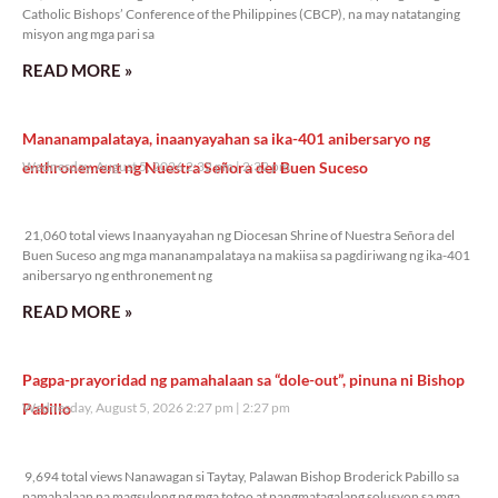
Catholic Bishops’ Conference of the Philippines (CBCP), na may natatanging
misyon ang mga pari sa
READ MORE »
Mananampalataya, inaanyayahan sa ika-401 anibersaryo ng
enthronement ng Nuestra Señora del Buen Suceso
Wednesday, August 5, 2026 2:32 pm
2:32 pm
21,060 total views
21,060 total views Inaanyayahan ng Diocesan Shrine of Nuestra Señora del
Buen Suceso ang mga mananampalataya na makiisa sa pagdiriwang ng ika-401
anibersaryo ng enthronement ng
READ MORE »
Pagpa-prayoridad ng pamahalaan sa “dole-out”, pinuna ni Bishop
Pabillo
Wednesday, August 5, 2026 2:27 pm
2:27 pm
9,694 total views
9,694 total views Nanawagan si Taytay, Palawan Bishop Broderick Pabillo sa
pamahalaan na magsulong ng mga totoo at pangmatagalang solusyon sa mga