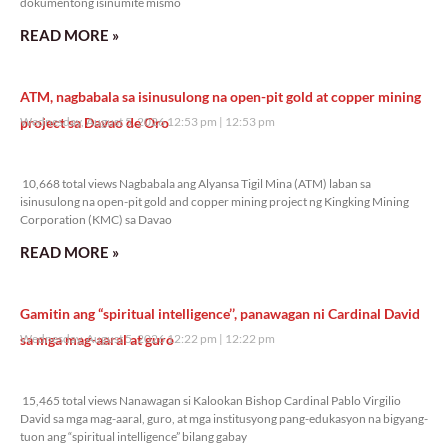
dokumentong isinumite mismo
READ MORE »
ATM, nagbabala sa isinusulong na open-pit gold at copper mining
project sa Davao de Oro
Wednesday, August 5, 2026 12:53 pm
12:53 pm
10,668 total views
10,668 total views Nagbabala ang Alyansa Tigil Mina (ATM) laban sa
isinusulong na open-pit gold and copper mining project ng Kingking Mining
Corporation (KMC) sa Davao
READ MORE »
Gamitin ang “spiritual intelligence’’, panawagan ni Cardinal David
sa mga mag-aaral at guro
Wednesday, August 5, 2026 12:22 pm
12:22 pm
15,465 total views
15,465 total views Nanawagan si Kalookan Bishop Cardinal Pablo Virgilio
David sa mga mag-aaral, guro, at mga institusyong pang-edukasyon na bigyang-
tuon ang “spiritual intelligence” bilang gabay