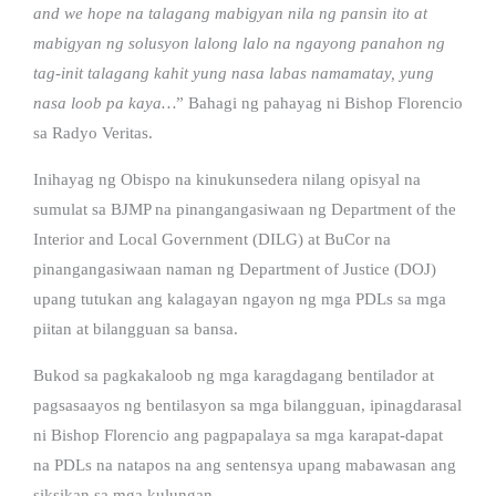
and we hope na talagang mabigyan nila ng pansin ito at
mabigyan ng solusyon lalong lalo na ngayong panahon ng
tag-init talagang kahit yung nasa labas namamatay, yung
nasa loob pa kaya…
” Bahagi ng pahayag ni Bishop Florencio
sa Radyo Veritas.
Inihayag ng Obispo na kinukunsedera nilang opisyal na
sumulat sa BJMP na pinangangasiwaan ng Department of the
Interior and Local Government (DILG) at BuCor na
pinangangasiwaan naman ng Department of Justice (DOJ)
upang tutukan ang kalagayan ngayon ng mga PDLs sa mga
piitan at bilangguan sa bansa.
Bukod sa pagkakaloob ng mga karagdagang bentilador at
pagsasaayos ng bentilasyon sa mga bilangguan, ipinagdarasal
ni Bishop Florencio ang pagpapalaya sa mga karapat-dapat
na PDLs na natapos na ang sentensya upang mabawasan ang
siksikan sa mga kulungan.