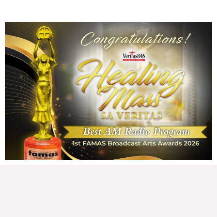
103,233 total views Kapanalig, sa impeachment trial ni Vice President Sara
Duterte, naging malinaw sa madlang bayan na ang “confidential fund” ay isang
public fund o
READ MORE »
Karapatan sa disenteng tahanan
Wednesday, August 5, 2026 7:00 am
7:00 am
172,626 total views
172,626 total views Mga Kapanalig, karapatan ng bawat tao ang magkaroon ng
disenteng tahanan. Para masabing disente, dapat itong sapat, ligtas, may
seguridad, at nagbibigay-daan sa
READ MORE »
Hindi nakatutuwang biro
Tuesday, August 4, 2026 7:00 am
7:00 am
203,588 total views