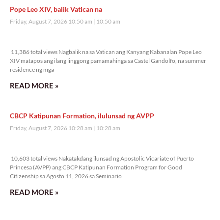
Pope Leo XIV, balik Vatican na
Friday, August 7, 2026 10:50 am
10:50 am
11,386 total views
11,386 total views Nagbalik na sa Vatican ang Kanyang Kabanalan Pope Leo
XIV matapos ang ilang linggong pamamahinga sa Castel Gandolfo, na summer
residence ng mga
READ MORE »
CBCP Katipunan Formation, ilulunsad ng AVPP
Friday, August 7, 2026 10:28 am
10:28 am
10,603 total views
10,603 total views Nakatakdang ilunsad ng Apostolic Vicariate of Puerto
Princesa (AVPP) ang CBCP Katipunan Formation Program for Good
Citizenship sa Agosto 11, 2026 sa Seminario
READ MORE »