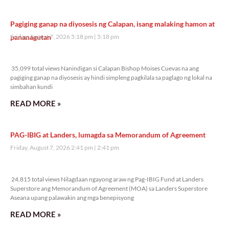
Pagiging ganap na diyosesis ng Calapan, isang malaking hamon at
pananagutan
Friday, August 7, 2026 5:18 pm
5:18 pm
35,099 total views
35,099 total views Nanindigan si Calapan Bishop Moises Cuevas na ang
pagiging ganap na diyosesis ay hindi simpleng pagkilala sa paglago ng lokal na
simbahan kundi
READ MORE »
PAG-IBIG at Landers, lumagda sa Memorandum of Agreement
Friday, August 7, 2026 2:41 pm
2:41 pm
24,815 total views
24,815 total views Nilagdaan ngayong araw ng Pag-IBIG Fund at Landers
Superstore ang Memorandum of Agreement (MOA) sa Landers Superstore
Aseana upang palawakin ang mga benepisyong
READ MORE »