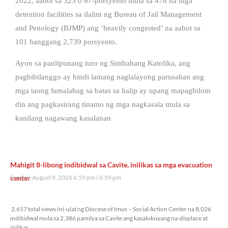
2022, aabot sa 323 o 67-porsyento mula sa 478 na mga
detention facilities sa ilalim ng Bureau of Jail Management
and Penology (BJMP) ang ‘heavily congested’ na aabot sa
101 hanggang 2,739 porsyento.
Ayon sa panlipunang turo ng Simbahang Katolika, ang
pagbibilanggo ay hindi lamang naglalayong parusahan ang
mga taong lumalabag sa batas sa halip ay upang mapaghilom
din ang pagkasirang tinamo ng mga nagkasala mula sa
kanilang nagawang kasalanan
Mahigit 8-libong indibidwal sa Cavite, inilikas sa mga evacuation
center
Sunday, August 9, 2026 6:59 pm
6:59 pm
2,657 total views
2,657 total views Ini-ulat ng Diocese of Imus – Social Action Center na 8,026
indibidwal mula sa 2,386 pamilya sa Cavite ang kasalukuyang na-displace at
inilikas