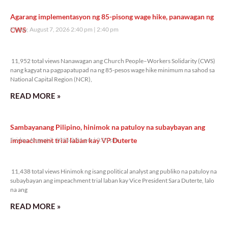
Agarang implementasyon ng 85-pisong wage hike, panawagan ng
CWS
Friday, August 7, 2026 2:40 pm
2:40 pm
11,952 total views
11,952 total views Nanawagan ang Church People–Workers Solidarity (CWS)
nang kagyat na pagpapatupad na ng 85-pesos wage hike minimum na sahod sa
National Capital Region (NCR),
READ MORE »
Sambayanang Pilipino, hinimok na patuloy na subaybayan ang
impeachment trial laban kay VP Duterte
Friday, August 7, 2026 2:01 pm
2:01 pm
11,438 total views
11,438 total views Hinimok ng isang political analyst ang publiko na patuloy na
subaybayan ang impeachment trial laban kay Vice President Sara Duterte, lalo
na ang
READ MORE »