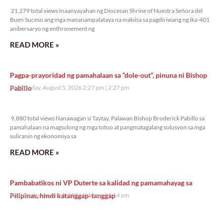
21,279 total views Inaanyayahan ng Diocesan Shrine of Nuestra Señora del
Buen Suceso ang mga mananampalataya na makiisa sa pagdiriwang ng ika-401
anibersaryo ng enthronement ng
READ MORE »
Pagpa-prayoridad ng pamahalaan sa “dole-out”, pinuna ni Bishop
Pabillo
Wednesday, August 5, 2026 2:27 pm
2:27 pm
9,880 total views
9,880 total views Nanawagan si Taytay, Palawan Bishop Broderick Pabillo sa
pamahalaan na magsulong ng mga totoo at pangmatagalang solusyon sa mga
suliranin ng ekonomiya sa
READ MORE »
Pambabatikos ni VP Duterte sa kalidad ng pamamahayag sa
Pilipinas, hindi katanggap-tanggap
Wednesday, August 5, 2026 2:14 pm
2:14 pm
9,922 total views