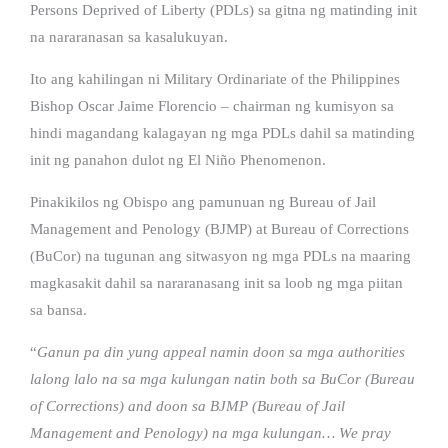
Persons Deprived of Liberty (PDLs) sa gitna ng matinding init
na nararanasan sa kasalukuyan.
Ito ang kahilingan ni Military Ordinariate of the Philippines
Bishop Oscar Jaime Florencio – chairman ng kumisyon sa
hindi magandang kalagayan ng mga PDLs dahil sa matinding
init ng panahon dulot ng El Niño Phenomenon.
Pinakikilos ng Obispo ang pamunuan ng Bureau of Jail
Management and Penology (BJMP) at Bureau of Corrections
(BuCor) na tugunan ang sitwasyon ng mga PDLs na maaring
magkasakit dahil sa nararanasang init sa loob ng mga piitan
sa bansa.
“
Ganun pa din yung appeal namin doon sa mga authorities
lalong lalo na sa mga kulungan natin both sa BuCor (Bureau
of Corrections) and doon sa BJMP (Bureau of Jail
Management and Penology) na mga kulungan… We pray