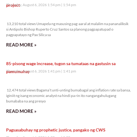
project
Thursday, August 6, 2026 1:54 pm
1:54 pm
13,210 total views
13,210 total views Umapela ng masusing pag-aaral at malalim na pananaliksik
si Antipolo Bishop Ruperto Cruz Santos sa planong pagpapatupad o
pagpapatayo ng Pax Silica sa
READ MORE »
85-pisong wage increase, tugon sa tumataas na gastusin sa
pamumuhay
Thursday, August 6, 2026 1:41 pm
1:41 pm
12,474 total views
12,474 total views Bagama’t unti-unting bumabagal ang inflation rate sa bansa,
iginiit ng isang economic analyst na hindi pa rin ito nangangahulugang
bumababa na ang presyo
READ MORE »
Pagsasabuhay ng prophetic justice, pangako ng CWS