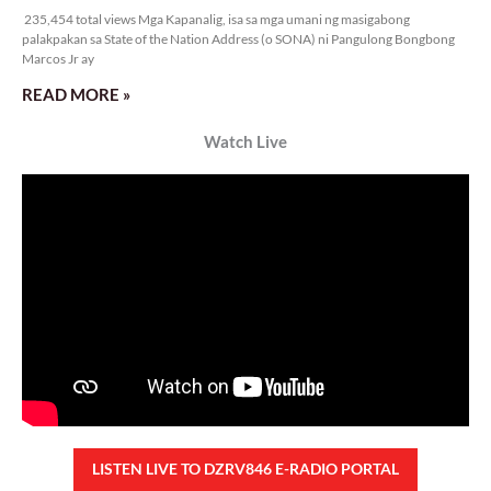
Rev. Fr. Anton CT Pascual
TUNAY NA KALAGAYAN NG BANSA
Saturday, August 8, 2026 7:00 am
7:00 am
38,249 total views
38,249 total views Kapanalig, sa ikalimang SONA ng Pangulong Ferdinand
Marcos Jr., idinetalye nito ang maraming accomplishment ng administrasyon.
Pero, nakalimutan ni PBBM na i-ulat sa
READ MORE »
CONFIDENTIAL FUND
Friday, August 7, 2026 7:00 am
7:00 am
103,233 total views