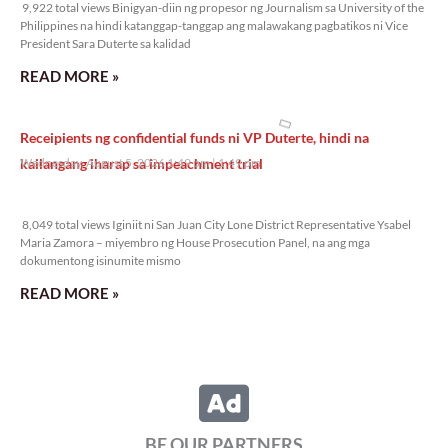
9,922 total views Binigyan-diin ng propesor ng Journalism sa University of the
Philippines na hindi katanggap-tanggap ang malawakang pagbatikos ni Vice
President Sara Duterte sa kalidad
READ MORE »
Receipients ng confidential funds ni VP Duterte, hindi na
kailangang iharap sa impeachment trial
Wednesday, August 5, 2026 1:49 pm
1:49 pm
8,049 total views
8,049 total views Iginiit ni San Juan City Lone District Representative Ysabel
Maria Zamora – miyembro ng House Prosecution Panel, na ang mga
dokumentong isinumite mismo
READ MORE »
ATM, nagbabala sa isinusulong na open-pit gold at copper mining
project sa Davao de Oro
Wednesday, August 5, 2026 12:53 pm
12:53 pm
11,047 total views
11,047 total views Nagbabala ang Alyansa Tigil Mina (ATM) laban sa