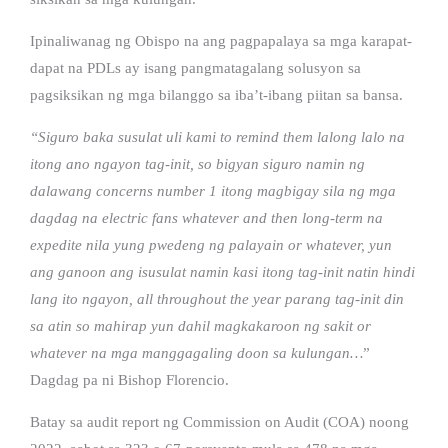
Ipinaliwanag ng Obispo na ang pagpapalaya sa mga karapat-
dapat na PDLs ay isang pangmatagalang solusyon sa
pagsiksikan ng mga bilanggo sa iba’t-ibang piitan sa bansa.
“Siguro baka susulat uli kami to remind them lalong lalo na
itong ano ngayon tag-init, so bigyan siguro namin ng
dalawang concerns number 1 itong magbigay sila ng mga
dagdag na electric fans whatever and then long-term na
expedite nila yung pwedeng ng palayain or whatever, yun
ang ganoon ang isusulat namin kasi itong tag-init natin hindi
lang ito ngayon, all throughout the year parang tag-init din
sa atin so mahirap yun dahil magkakaroon ng sakit or
whatever na mga manggagaling doon sa kulungan…
”
Dagdag pa ni Bishop Florencio.
Batay sa audit report ng Commission on Audit (COA) noong