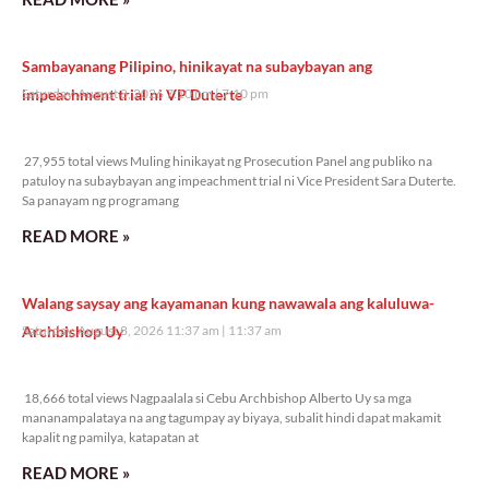
Sambayanang Pilipino, hinikayat na subaybayan ang
impeachment trial ni VP Duterte
Saturday, August 8, 2026 7:10 pm
7:10 pm
27,955 total views
27,955 total views Muling hinikayat ng Prosecution Panel ang publiko na
patuloy na subaybayan ang impeachment trial ni Vice President Sara Duterte.
Sa panayam ng programang
READ MORE »
Walang saysay ang kayamanan kung nawawala ang kaluluwa-
Archbishop Uy
Saturday, August 8, 2026 11:37 am
11:37 am
18,666 total views
18,666 total views Nagpaalala si Cebu Archbishop Alberto Uy sa mga
mananampalataya na ang tagumpay ay biyaya, subalit hindi dapat makamit
kapalit ng pamilya, katapatan at
READ MORE »