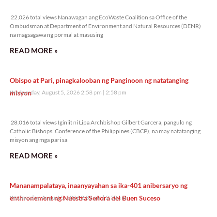
22,026 total views
22,026 total views Nanawagan ang EcoWaste Coalition sa Office of the
Ombudsman at Department of Environment and Natural Resources (DENR)
na magsagawa ng pormal at masusing
READ MORE »
Obispo at Pari, pinagkalooban ng Panginoon ng natatanging
misyon
Wednesday, August 5, 2026 2:58 pm
2:58 pm
28,016 total views
28,016 total views Iginiit ni Lipa Archbishop Gilbert Garcera, pangulo ng
Catholic Bishops’ Conference of the Philippines (CBCP), na may natatanging
misyon ang mga pari sa
READ MORE »
Mananampalataya, inaanyayahan sa ika-401 anibersaryo ng
enthronement ng Nuestra Señora del Buen Suceso
Wednesday, August 5, 2026 2:32 pm
2:32 pm
21,279 total views