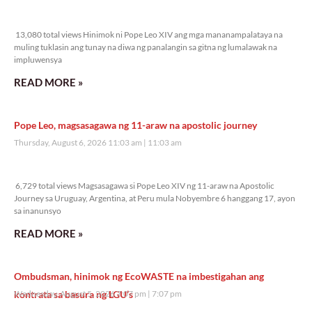
13,080 total views
13,080 total views Hinimok ni Pope Leo XIV ang mga mananampalataya na
muling tuklasin ang tunay na diwa ng panalangin sa gitna ng lumalawak na
impluwensya
READ MORE »
Pope Leo, magsasagawa ng 11-araw na apostolic journey
Thursday, August 6, 2026 11:03 am
11:03 am
6,729 total views
6,729 total views Magsasagawa si Pope Leo XIV ng 11-araw na Apostolic
Journey sa Uruguay, Argentina, at Peru mula Nobyembre 6 hanggang 17, ayon
sa inanunsyo
READ MORE »
Ombudsman, hinimok ng EcoWASTE na imbestigahan ang
kontrata sa basura ng LGU’s
Wednesday, August 5, 2026 7:07 pm
7:07 pm