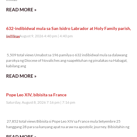
READ MORE »
632-indibidwal mula sa San Isidro Labrador at Holy Family parish,
inilikas
Sunday, August 9, 2026 4:40 pm
4:40 pm
5,509 total views
5,509 total views Umabot sa 196 pamilya o 632 indibidwal mula sa dalawang
parokya ng Diocese of Novaliches ang naapektuhan ng pinalakas na Habagat,
kabilang ang
READ MORE »
Pope Leo XIV, bibisita sa France
Saturday, August 8, 2026 7:16 pm
7:16 pm
27,852 total views
27,852 total views Bibisita si Pope Leo XIV sa France mula Setyembre 25
hanggang 28 para sa kanyang apat na araw na apostolic journey. Bibisitahin ng
READ MORE »