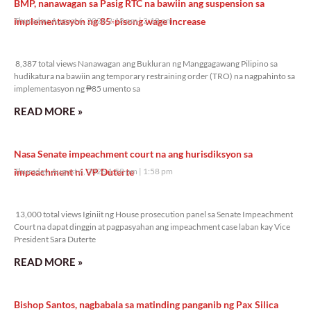
BMP, nanawagan sa Pasig RTC na bawiin ang suspension sa
implementasyon ng 85-pisong wage increase
Thursday, August 6, 2026 2:18 pm
2:18 pm
8,387 total views
8,387 total views Nanawagan ang Bukluran ng Manggagawang Pilipino sa
hudikatura na bawiin ang temporary restraining order (TRO) na nagpahinto sa
implementasyon ng ₱85 umento sa
READ MORE »
Nasa Senate impeachment court na ang hurisdiksyon sa
impeachment ni VP Duterte
Thursday, August 6, 2026 1:58 pm
1:58 pm
13,000 total views
13,000 total views Iginiit ng House prosecution panel sa Senate Impeachment
Court na dapat dinggin at pagpasyahan ang impeachment case laban kay Vice
President Sara Duterte
READ MORE »
Bishop Santos, nagbabala sa matinding panganib ng Pax Silica