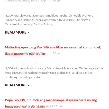
Thursday, August 6, 2026 1:30 pm
1:30 pm
8,209 total views
8,209 total views Matagumpay na naidaos ng Church People Workers
Solidarity ang ikatlong General Assembly nito sa Talisay City, Negros
Occidental sa temang “Faith in Action,
READ MORE »
Matinding epekto ng Pax Silica sa likas na yaman at komunidad,
dapat masusing pag-aralan
Thursday, August 6, 2026 1:22 pm
1:22 pm
6,008 total views
6,008 total views Nagbabala ang Advocates of Science and Technology for the
People (AGHAM) na dapat masusing pag-aralan ang Pax Silica dahil sa
posibleng matinding epekto
READ MORE »
Pope Leo XIV, hinimok ang mananampalataya na tuklasin ang
tunay na diwa ng panalangin
Thursday, August 6, 2026 11:17 am
11:17 am