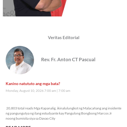
Veritas Editorial
Rev. Fr. Anton CT Pascual
Kanino natututo ang mga bata?
Monday, August 10, 2026 7:00 am
7:00 am
20,803 total reads
20,803 total reads Mga Kapanalig, ikinalulungkot ng Malacañang ang insidente
ng pangungutya ng ilang estudyante kay Pangulong Bongbong Marcos Jr
noong bumisita siya sa Davao City