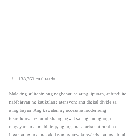
138,360 total reads
Malaking suliranin ang naghahati sa ating lipunan, at hindi ito
nabibigyan ng kaukulang atensyon: ang digital divide sa
ating bayan. Ang kawalan ng access sa modernong
teknolohiya ay lumilikha ng agwat sa pagitan ng mga
mayayaman at mahihirap, ng mga nasa urban at rural na
lugar, at ng mga nakakalasap ng new knowledge at mga hindi