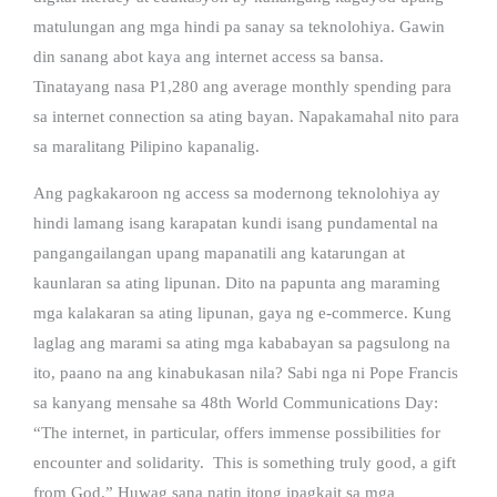
matulungan ang mga hindi pa sanay sa teknolohiya. Gawin
din sanang abot kaya ang internet access sa bansa.
Tinatayang nasa P1,280 ang average monthly spending para
sa internet connection sa ating bayan. Napakamahal nito para
sa maralitang Pilipino kapanalig.
Ang pagkakaroon ng access sa modernong teknolohiya ay
hindi lamang isang karapatan kundi isang pundamental na
pangangailangan upang mapanatili ang katarungan at
kaunlaran sa ating lipunan. Dito na papunta ang maraming
mga kalakaran sa ating lipunan, gaya ng e-commerce. Kung
laglag ang marami sa ating mga kababayan sa pagsulong na
ito, paano na ang kinabukasan nila? Sabi nga ni Pope Francis
sa kanyang mensahe sa 48th World Communications Day:
“The internet, in particular, offers immense possibilities for
encounter and solidarity. This is something truly good, a gift
from God.” Huwag sana natin itong ipagkait sa mga