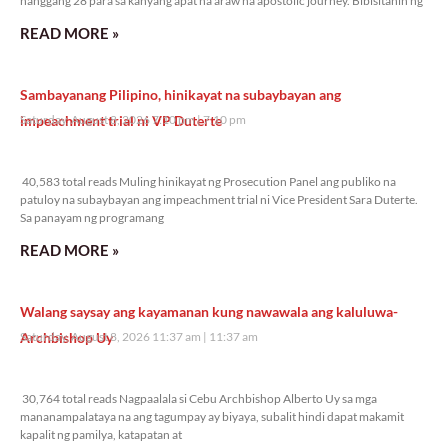
hanggang 28 para sa kanyang apat na araw na apostolic journey. Bibisitahin ng
READ MORE »
Sambayanang Pilipino, hinikayat na subaybayan ang
impeachment trial ni VP Duterte
Saturday, August 8, 2026 7:10 pm
7:10 pm
40,583 total reads
40,583 total reads Muling hinikayat ng Prosecution Panel ang publiko na
patuloy na subaybayan ang impeachment trial ni Vice President Sara Duterte.
Sa panayam ng programang
READ MORE »
Walang saysay ang kayamanan kung nawawala ang kaluluwa-
Archbishop Uy
Saturday, August 8, 2026 11:37 am
11:37 am
30,764 total reads
30,764 total reads Nagpaalala si Cebu Archbishop Alberto Uy sa mga
mananampalataya na ang tagumpay ay biyaya, subalit hindi dapat makamit
kapalit ng pamilya, katapatan at