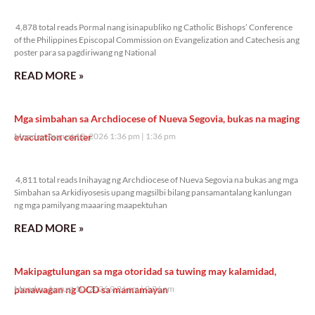
4,878 total reads
4,878 total reads Pormal nang isinapubliko ng Catholic Bishops’ Conference
of the Philippines Episcopal Commission on Evangelization and Catechesis ang
poster para sa pagdiriwang ng National
READ MORE »
Mga simbahan sa Archdiocese of Nueva Segovia, bukas na maging
evacuation center
Monday, August 10, 2026 1:36 pm
1:36 pm
4,811 total reads
4,811 total reads Inihayag ng Archdiocese of Nueva Segovia na bukas ang mga
Simbahan sa Arkidiyosesis upang magsilbi bilang pansamantalang kanlungan
ng mga pamilyang maaaring maapektuhan
READ MORE »
Makipagtulungan sa mga otoridad sa tuwing may kalamidad,
panawagan ng OCD sa mamamayan
Monday, August 10, 2026 9:26 am
9:26 am