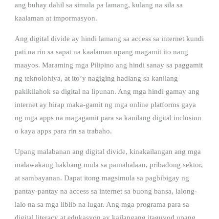
ang buhay dahil sa simula pa lamang, kulang na sila sa
kaalaman at impormasyon.
Ang digital divide ay hindi lamang sa access sa internet kundi
pati na rin sa sapat na kaalaman upang magamit ito nang
maayos. Maraming mga Pilipino ang hindi sanay sa paggamit
ng teknolohiya, at ito’y nagiging hadlang sa kanilang
pakikilahok sa digital na lipunan. Ang mga hindi gamay ang
internet ay hirap maka-gamit ng mga online platforms gaya
ng mga apps na magagamit para sa kanilang digital inclusion
o kaya apps para rin sa trabaho.
Upang malabanan ang digital divide, kinakailangan ang mga
malawakang hakbang mula sa pamahalaan, pribadong sektor,
at sambayanan. Dapat itong magsimula sa pagbibigay ng
pantay-pantay na access sa internet sa buong bansa, lalong-
lalo na sa mga liblib na lugar. Ang mga programa para sa
digital literacy at edukasyon ay kailangang itaguyod upang