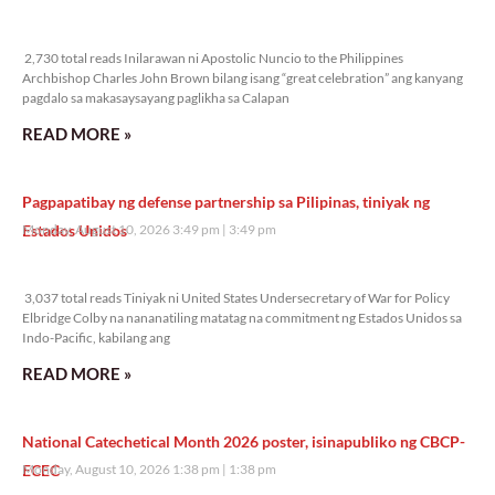
2,730 total reads
2,730 total reads Inilarawan ni Apostolic Nuncio to the Philippines
Archbishop Charles John Brown bilang isang “great celebration” ang kanyang
pagdalo sa makasaysayang paglikha sa Calapan
READ MORE »
Pagpapatibay ng defense partnership sa Pilipinas, tiniyak ng
Estados Unidos
Monday, August 10, 2026 3:49 pm
3:49 pm
3,037 total reads
3,037 total reads Tiniyak ni United States Undersecretary of War for Policy
Elbridge Colby na nananatiling matatag na commitment ng Estados Unidos sa
Indo-Pacific, kabilang ang
READ MORE »
National Catechetical Month 2026 poster, isinapubliko ng CBCP-
ECEC
Monday, August 10, 2026 1:38 pm
1:38 pm