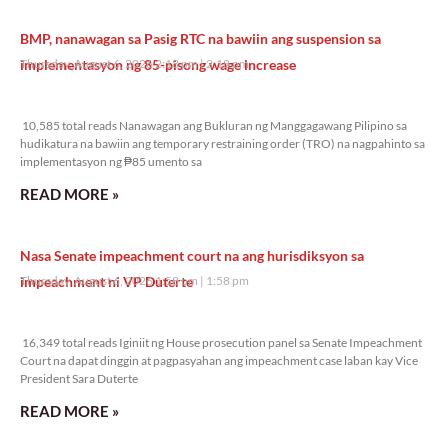
BMP, nanawagan sa Pasig RTC na bawiin ang suspension sa
implementasyon ng 85-pisong wage increase
Thursday, August 6, 2026 2:18 pm
2:18 pm
10,585 total reads
10,585 total reads Nanawagan ang Bukluran ng Manggagawang Pilipino sa
hudikatura na bawiin ang temporary restraining order (TRO) na nagpahinto sa
implementasyon ng ₱85 umento sa
READ MORE »
Nasa Senate impeachment court na ang hurisdiksyon sa
impeachment ni VP Duterte
Thursday, August 6, 2026 1:58 pm
1:58 pm
16,349 total reads
16,349 total reads Iginiit ng House prosecution panel sa Senate Impeachment
Court na dapat dinggin at pagpasyahan ang impeachment case laban kay Vice
President Sara Duterte
READ MORE »