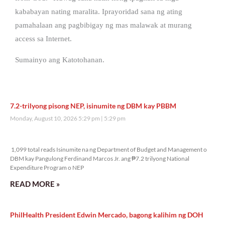
kababayan nating maralita. Iprayoridad sana ng ating
pamahalaan ang pagbibigay ng mas malawak at murang
access sa Internet.
Sumainyo ang Katotohanan.
7.2-trilyong pisong NEP, isinumite ng DBM kay PBBM
Monday, August 10, 2026 5:29 pm
5:29 pm
1,099 total reads
1,099 total reads Isinumite na ng Department of Budget and Management o
DBM kay Pangulong Ferdinand Marcos Jr. ang ₱7.2 trilyong National
Expenditure Program o NEP
READ MORE »
PhilHealth President Edwin Mercado, bagong kalihim ng DOH