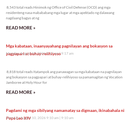
8,543 total reads
8,543 total reads Hinimok ng Office of Civil Defense (OCD) ang mga
residenteng nasa mabababang mga lugar at mga apektado ng dalawang
nagdaang bagyo at ng
READ MORE »
Mga kabataan, inaanyayahang pagnilayan ang bokasyon sa
pagpapari at buhay-relihiyoso
Monday, August 10, 2026 9:17 am
9:17 am
8,818 total reads
8,818 total reads Itatampok ang panawagan sa mga kabataan na pagnilayan
ang bokasyon sa pagpapari at buhay-relihiyoso sa pamamagitan ng Vocation
Jamboree at Holy Hour for
READ MORE »
Pagdami ng mga sibilyang namamatay sa digmaan, ikinabahala ni
Pope Leo XIV
Monday, August 10, 2026 9:10 am
9:10 am
8,766 total reads