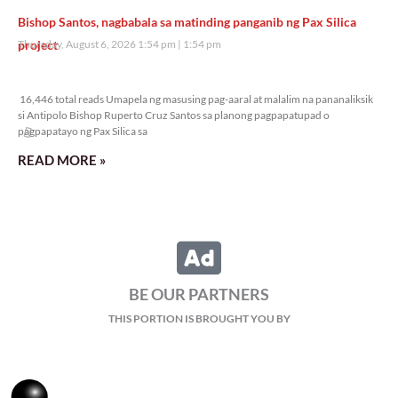
Bishop Santos, nagbabala sa matinding panganib ng Pax Silica
project
Thursday, August 6, 2026 1:54 pm
1:54 pm
16,446 total reads
16,446 total reads Umapela ng masusing pag-aaral at malalim na pananaliksik
si Antipolo Bishop Ruperto Cruz Santos sa planong pagpapatupad o
pagpapatayo ng Pax Silica sa
READ MORE »
BE OUR PARTNERS
THIS PORTION IS BROUGHT YOU BY