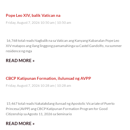
Pope Leo XIV, balik Vatican na
Friday, August 7, 2026 10:50 am
10:50 am
16,768 total reads
16,768 total reads Nagbalik na sa Vatican ang Kanyang Kabanalan Pope Leo
XIV matapos ang ilang linggong pamamahinga sa Castel Gandolfo, na summer
residence ng mga
READ MORE »
CBCP Katipunan Formation, ilulunsad ng AVPP
Friday, August 7, 2026 10:28 am
10:28 am
15,467 total reads
15,467 total reads Nakatakdang ilunsad ng Apostolic Vicariate of Puerto
Princesa (AVPP) ang CBCP Katipunan Formation Program for Good
Citizenship sa Agosto 11, 2026 sa Seminario
READ MORE »