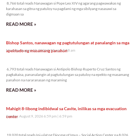
8,766 total reads Nanawagan si Pope Leo XIV ng agarang pagwawakas ng
karahasan sa gitna ng patuloy na pagdami ng mga sibilyang nasasawi sa
digmaan sa
READ MORE »
Bishop Santos, nanawagan ng pagtutulungan at panalangin sa mga
apektado ng masamang panahon
Monday, August 10, 2026 8:58 am
8:58 am
6,793 total reads
6,793 total reads Nanawagan si Antipolo Bishop Ruperto Cruz Santos ng
pagkakaisa, pananalangin at pagtutulungan sa patuloy na epekto ng masamang
panahon na nararanasan ng maraming
READ MORE »
Mahigit 8-libong indibidwal sa Cavite, inilikas sa mga evacuation
center
Sunday, August 9, 2026 6:59 pm
6:59 pm
19,020 total reads
19,020 total reads Ini-ulat ng Diocese of Imus – Social Action Center na 8,026