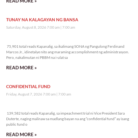
READ MORE »
TUNAY NA KALAGAYAN NG BANSA
Saturday, August 8, 2026 7:00 am
7:00 am
75,901 total reads
75,901 total reads Kapanalig, sa ikalimang SONA ng Pangulong Ferdinand
Marcos Jr., idinetalye nito ang maraming accomplishment ng administrasyon.
Pero, nakalimutan ni PBBM na i-ulat sa
READ MORE »
CONFIDENTIAL FUND
Friday, August 7, 2026 7:00 am
7:00 am
139,582 total reads
139,582 total reads Kapanalig, sa impeachment trial ni Vice President Sara
Duterte, naging malinaw sa madlang bayan na ang “confidential fund” ay isang
public fund o
READ MORE »