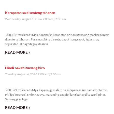
Karapatan sa disenteng tahanan
Wednesday, August 5, 2026 7:00 am
7:00 am
208,182 total reads
208,182 total reads Mga Kapanalig, karapatan ng bawat tao ang magkaroon ng
disenteng tahanan. Para masabing disente, dapat itong sapat, ligtas, may
seguridad, at nagbibigay-daan sa
READ MORE »
Hindi nakatutuwang biro
Tuesday, August 4, 2026 7:00 am
7:00 am
238,379 total reads
238,379 total reads Mga Kapanalig, mabuti pa si Japanese Ambassador to the
Philippines na si Endo Kazuya, maraming pagpipiliang bahay dito sa Pilipinas.
Sa isang privilege
READ MORE »