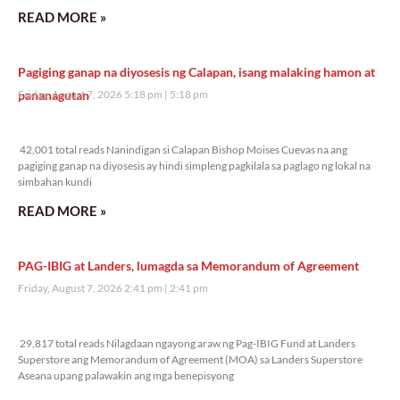
READ MORE »
Pagiging ganap na diyosesis ng Calapan, isang malaking hamon at
pananagutan
Friday, August 7, 2026 5:18 pm
5:18 pm
42,001 total reads
42,001 total reads Nanindigan si Calapan Bishop Moises Cuevas na ang
pagiging ganap na diyosesis ay hindi simpleng pagkilala sa paglago ng lokal na
simbahan kundi
READ MORE »
PAG-IBIG at Landers, lumagda sa Memorandum of Agreement
Friday, August 7, 2026 2:41 pm
2:41 pm
29,817 total reads
29,817 total reads Nilagdaan ngayong araw ng Pag-IBIG Fund at Landers
Superstore ang Memorandum of Agreement (MOA) sa Landers Superstore
Aseana upang palawakin ang mga benepisyong