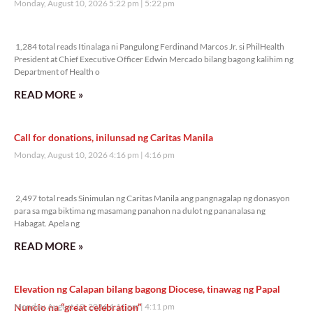
Monday, August 10, 2026 5:22 pm
5:22 pm
1,284 total reads
1,284 total reads Itinalaga ni Pangulong Ferdinand Marcos Jr. si PhilHealth
President at Chief Executive Officer Edwin Mercado bilang bagong kalihim ng
Department of Health o
READ MORE »
Call for donations, inilunsad ng Caritas Manila
Monday, August 10, 2026 4:16 pm
4:16 pm
2,497 total reads
2,497 total reads Sinimulan ng Caritas Manila ang pangnagalap ng donasyon
para sa mga biktima ng masamang panahon na dulot ng pananalasa ng
Habagat. Apela ng
READ MORE »
Elevation ng Calapan bilang bagong Diocese, tinawag ng Papal
Nuncio na “great celebration”
Monday, August 10, 2026 4:11 pm
4:11 pm