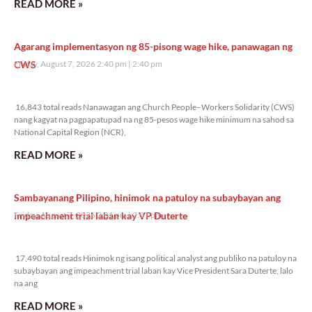
READ MORE »
Agarang implementasyon ng 85-pisong wage hike, panawagan ng
CWS
Friday, August 7, 2026 2:40 pm
2:40 pm
16,843 total reads
16,843 total reads Nanawagan ang Church People–Workers Solidarity (CWS)
nang kagyat na pagpapatupad na ng 85-pesos wage hike minimum na sahod sa
National Capital Region (NCR),
READ MORE »
Sambayanang Pilipino, hinimok na patuloy na subaybayan ang
impeachment trial laban kay VP Duterte
Friday, August 7, 2026 2:01 pm
2:01 pm
17,490 total reads
17,490 total reads Hinimok ng isang political analyst ang publiko na patuloy na
subaybayan ang impeachment trial laban kay Vice President Sara Duterte, lalo
na ang
READ MORE »