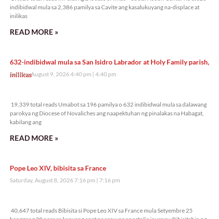
indibidwal mula sa 2,386 pamilya sa Cavite ang kasalukuyang na-displace at
inilikas
READ MORE »
632-indibidwal mula sa San Isidro Labrador at Holy Family parish,
inilikas
Sunday, August 9, 2026 4:40 pm
4:40 pm
19,339 total reads
19,339 total reads Umabot sa 196 pamilya o 632 indibidwal mula sa dalawang
parokya ng Diocese of Novaliches ang naapektuhan ng pinalakas na Habagat,
kabilang ang
READ MORE »
Pope Leo XIV, bibisita sa France
Saturday, August 8, 2026 7:16 pm
7:16 pm
40,647 total reads
40,647 total reads Bibisita si Pope Leo XIV sa France mula Setyembre 25