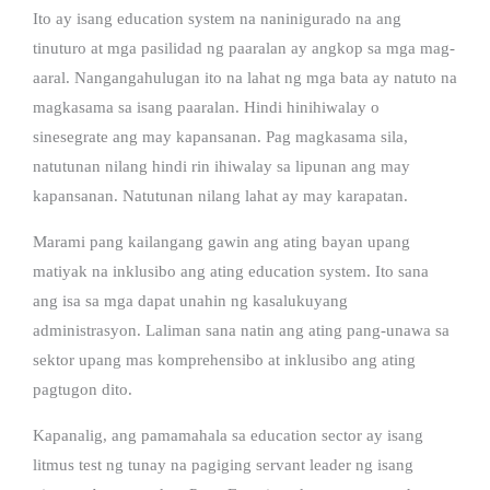
Ito ay isang education system na naninigurado na ang
tinuturo at mga pasilidad ng paaralan ay angkop sa mga mag-
aaral. Nangangahulugan ito na lahat ng mga bata ay natuto na
magkasama sa isang paaralan. Hindi hinihiwalay o
sinesegrate ang may kapansanan. Pag magkasama sila,
natutunan nilang hindi rin ihiwalay sa lipunan ang may
kapansanan. Natutunan nilang lahat ay may karapatan.
Marami pang kailangang gawin ang ating bayan upang
matiyak na inklusibo ang ating education system. Ito sana
ang isa sa mga dapat unahin ng kasalukuyang
administrasyon. Laliman sana natin ang ating pang-unawa sa
sektor upang mas komprehensibo at inklusibo ang ating
pagtugon dito.
Kapanalig, ang pamamahala sa education sector ay isang
litmus test ng tunay na pagiging servant leader ng isang