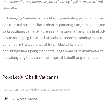
ma-weaponize ang impormasyon sa labas ng legal na proseso.
” Ani
Mantillas.
Sa bahagi ng Simbahang Katolika, ang mabuting pamamahala ay
dapat na nakaugat sa katotohanan, pananagutan, at paglilingkod
sa kabutihang panlahat kung saan tinatawagan ang mga lingkod-
bayan na maging tapat na katiwala ng pondo ng sambayanan at
pairalin ang transparency at integridad sa kanilang
panunungkulan, upang mapanatili ang tiwala ng mamamayan at
maisulong ang tunay na katarungan at kabutihang panlahat.
Pope Leo XIV, balik Vatican na
Reyn Letran - Ibañez
Friday, August 7, 2026 10:50 am
3,214 total views