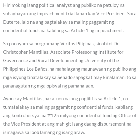
Hinimok ng isang political analyst ang publiko na patuloy na
subaybayan ang impeachment trial laban kay Vice President Sara
Duterte, lalo na ang pagtalakay sa maling paggamit ng
confidential funds na kabilang sa Article 1 ng impeachment.
Sa panayam sa programang Veritas Pilipinas, sinabi ni Dr.
Christopher Mantillas, Associate Professor ng Institute for
Governance and Rural Development ng University of the
Philippines Los Baños, na mahalagang maunawaan ng publiko ang
mga isyung tinatalakay sa Senado sapagkat may kinalaman ito sa
pananagutan ng mga opisyal ng pamahalaan.
Ayon kay Mantillas, nakatuon na ang paglilitis sa Article 1, na
tumatalakay sa maling paggamit ng confidential funds, kabilang
ang kontrobersyal na ₱125 milyong confidential fund ng Office of
the Vice President at ang mahigit isang daang disbursement na
isinagawa sa loob lamang ng isang araw.