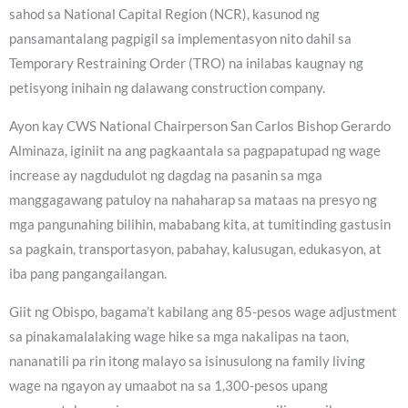
sahod sa National Capital Region (NCR), kasunod ng
pansamantalang pagpigil sa implementasyon nito dahil sa
Temporary Restraining Order (TRO) na inilabas kaugnay ng
petisyong inihain ng dalawang construction company.
Ayon kay CWS National Chairperson San Carlos Bishop Gerardo
Alminaza, iginiit na ang pagkaantala sa pagpapatupad ng wage
increase ay nagdudulot ng dagdag na pasanin sa mga
manggagawang patuloy na nahaharap sa mataas na presyo ng
mga pangunahing bilihin, mababang kita, at tumitinding gastusin
sa pagkain, transportasyon, pabahay, kalusugan, edukasyon, at
iba pang pangangailangan.
Giit ng Obispo, bagama’t kabilang ang 85-pesos wage adjustment
sa pinakamalalaking wage hike sa mga nakalipas na taon,
nananatili pa rin itong malayo sa isinusulong na family living
wage na ngayon ay umaabot na sa 1,300-pesos upang