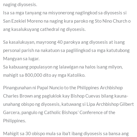
naging diyosesis.
Isa sa mga tanyang na misyonerong naglingkod sa diyosesis si
San Ezekiel Moreno na naging kura paroko ng Sto Nino Church o
ang kasalukuyang cathedral ng diyosesis.
Sa kasalukuyan, mayroong 40 parokya ang diyosesis at isang
personal parish na nakatuon sa paglilingkod sa mga katutubong
Mangyan sa lugar.
Sa kabuuang populasyon ng lalawigan na halos isang milyon,
mahigit sa 800,000 dito ay mga Katoliko.
Pinangunahan ni Papal Nuncio to the Philippines Archbishop
Charles Brown ang pagluklok kay Bishop Cuevas bilang kauna-
unahang obispo ng diyosesis, katuwang si Lipa Archbishop Gilbert
Garcera, pangulo ng Catholic Bishops’ Conference of the
Philippines.
Mahigit sa 30 obispo mula sa iba’t ibang diyosesis sa bansa ang