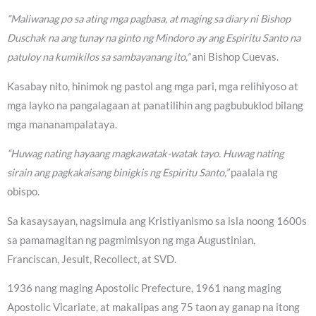
“Maliwanag po sa ating mga pagbasa, at maging sa diary ni Bishop
Duschak na ang tunay na ginto ng Mindoro ay ang Espiritu Santo na
patuloy na kumikilos sa sambayanang ito,”
ani Bishop Cuevas.
Kasabay nito, hinimok ng pastol ang mga pari, mga relihiyoso at
mga layko na pangalagaan at panatilihin ang pagbubuklod bilang
mga mananampalataya.
“Huwag nating hayaang magkawatak-watak tayo. Huwag nating
sirain ang pagkakaisang binigkis ng Espiritu Santo,”
paalala ng
obispo.
Sa kasaysayan, nagsimula ang Kristiyanismo sa isla noong 1600s
sa pamamagitan ng pagmimisyon ng mga Augustinian,
Franciscan, Jesuit, Recollect, at SVD.
1936 nang maging Apostolic Prefecture, 1961 nang maging
Apostolic Vicariate, at makalipas ang 75 taon ay ganap na itong