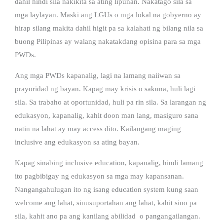
dahil hindi sila nakikita sa ating lipunan. Nakatago sila sa
mga laylayan. Maski ang LGUs o mga lokal na gobyerno ay
hirap silang makita dahil higit pa sa kalahati ng bilang nila sa
buong Pilipinas ay walang nakatakdang opisina para sa mga
PWDs.
Ang mga PWDs kapanalig, lagi na lamang naiiwan sa
prayoridad ng bayan. Kapag may krisis o sakuna, huli lagi
sila. Sa trabaho at oportunidad, huli pa rin sila. Sa larangan ng
edukasyon, kapanalig, kahit doon man lang, masiguro sana
natin na lahat ay may access dito. Kailangang maging
inclusive ang edukasyon sa ating bayan.
Kapag sinabing inclusive education, kapanalig, hindi lamang
ito pagbibigay ng edukasyon sa mga may kapansanan.
Nangangahulugan ito ng isang education system kung saan
welcome ang lahat, sinusuportahan ang lahat, kahit sino pa
sila, kahit ano pa ang kanilang abilidad o pangangailangan.