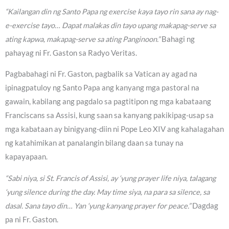
“Kailangan din ng Santo Papa ng exercise kaya tayo rin sana ay nag-
e-exercise tayo… Dapat malakas din tayo upang makapag-serve sa
ating kapwa, makapag-serve sa ating Panginoon.”
Bahagi ng
pahayag ni Fr. Gaston sa Radyo Veritas.
Pagbabahagi ni Fr. Gaston, pagbalik sa Vatican ay agad na
ipinagpatuloy ng Santo Papa ang kanyang mga pastoral na
gawain, kabilang ang pagdalo sa pagtitipon ng mga kabataang
Franciscans sa Assisi, kung saan sa kanyang pakikipag-usap sa
mga kabataan ay binigyang-diin ni Pope Leo XIV ang kahalagahan
ng katahimikan at panalangin bilang daan sa tunay na
kapayapaan.
“Sabi niya, si St. Francis of Assisi, ay ‘yung prayer life niya, talagang
‘yung silence during the day. May time siya, na para sa silence, sa
dasal. Sana tayo din… Yan ‘yung kanyang prayer for peace.”
Dagdag
pa ni Fr. Gaston.