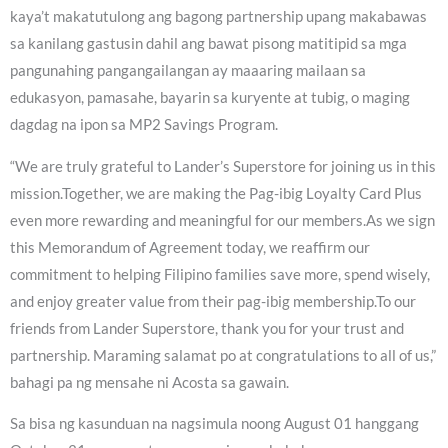
kaya’t makatutulong ang bagong partnership upang makabawas
sa kanilang gastusin dahil ang bawat pisong matitipid sa mga
pangunahing pangangailangan ay maaaring mailaan sa
edukasyon, pamasahe, bayarin sa kuryente at tubig, o maging
dagdag na ipon sa MP2 Savings Program.
“We are truly grateful to Lander’s Superstore for joining us in this
mission.Together, we are making the Pag-ibig Loyalty Card Plus
even more rewarding and meaningful for our members.As we sign
this Memorandum of Agreement today, we reaffirm our
commitment to helping Filipino families save more, spend wisely,
and enjoy greater value from their pag-ibig membership.To our
friends from Lander Superstore, thank you for your trust and
partnership. Maraming salamat po at congratulations to all of us,”
bahagi pa ng mensahe ni Acosta sa gawain.
Sa bisa ng kasunduan na nagsimula noong August 01 hanggang