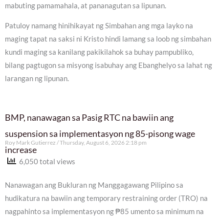
mabuting pamamahala, at pananagutan sa lipunan.
Patuloy namang hinihikayat ng Simbahan ang mga layko na
maging tapat na saksi ni Kristo hindi lamang sa loob ng simbahan
kundi maging sa kanilang pakikilahok sa buhay pampubliko,
bilang pagtugon sa misyong isabuhay ang Ebanghelyo sa lahat ng
larangan ng lipunan.
BMP, nanawagan sa Pasig RTC na bawiin ang
suspension sa implementasyon ng 85-pisong wage
Roy Mark Gutierrez
Thursday, August 6, 2026 2:18 pm
increase
6,050 total views
Nanawagan ang Bukluran ng Manggagawang Pilipino sa
hudikatura na bawiin ang temporary restraining order (TRO) na
nagpahinto sa implementasyon ng ₱85 umento sa minimum na