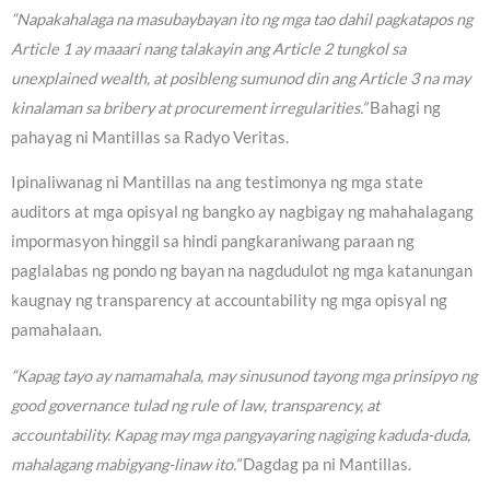
“Napakahalaga na masubaybayan ito ng mga tao dahil pagkatapos ng
Article 1 ay maaari nang talakayin ang Article 2 tungkol sa
unexplained wealth, at posibleng sumunod din ang Article 3 na may
kinalaman sa bribery at procurement irregularities.”
Bahagi ng
pahayag ni Mantillas sa Radyo Veritas.
Ipinaliwanag ni Mantillas na ang testimonya ng mga state
auditors at mga opisyal ng bangko ay nagbigay ng mahahalagang
impormasyon hinggil sa hindi pangkaraniwang paraan ng
paglalabas ng pondo ng bayan na nagdudulot ng mga katanungan
kaugnay ng transparency at accountability ng mga opisyal ng
pamahalaan.
“Kapag tayo ay namamahala, may sinusunod tayong mga prinsipyo ng
good governance tulad ng rule of law, transparency, at
accountability. Kapag may mga pangyayaring nagiging kaduda-duda,
mahalagang mabigyang-linaw ito.”
Dagdag pa ni Mantillas.