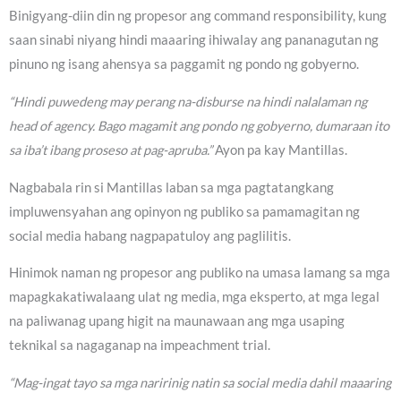
Binigyang-diin din ng propesor ang command responsibility, kung
saan sinabi niyang hindi maaaring ihiwalay ang pananagutan ng
pinuno ng isang ahensya sa paggamit ng pondo ng gobyerno.
“Hindi puwedeng may perang na-disburse na hindi nalalaman ng
head of agency. Bago magamit ang pondo ng gobyerno, dumaraan ito
sa iba’t ibang proseso at pag-apruba.”
Ayon pa kay Mantillas.
Nagbabala rin si Mantillas laban sa mga pagtatangkang
impluwensyahan ang opinyon ng publiko sa pamamagitan ng
social media habang nagpapatuloy ang paglilitis.
Hinimok naman ng propesor ang publiko na umasa lamang sa mga
mapagkakatiwalaang ulat ng media, mga eksperto, at mga legal
na paliwanag upang higit na maunawaan ang mga usaping
teknikal sa nagaganap na impeachment trial.
“Mag-ingat tayo sa mga naririnig natin sa social media dahil maaaring