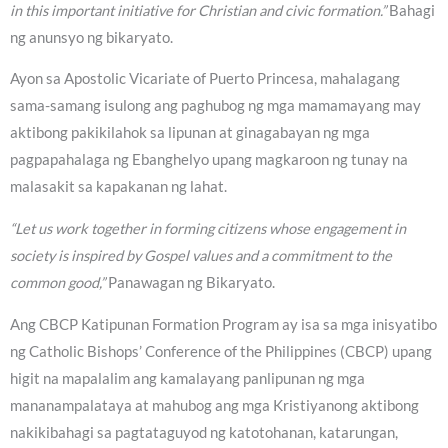
in this important initiative for Christian and civic formation.”
Bahagi
ng anunsyo ng bikaryato.
Ayon sa Apostolic Vicariate of Puerto Princesa, mahalagang
sama-samang isulong ang paghubog ng mga mamamayang may
aktibong pakikilahok sa lipunan at ginagabayan ng mga
pagpapahalaga ng Ebanghelyo upang magkaroon ng tunay na
malasakit sa kapakanan ng lahat.
“Let us work together in forming citizens whose engagement in
society is inspired by Gospel values and a commitment to the
common good,”
Panawagan ng Bikaryato.
Ang CBCP Katipunan Formation Program ay isa sa mga inisyatibo
ng Catholic Bishops’ Conference of the Philippines (CBCP) upang
higit na mapalalim ang kamalayang panlipunan ng mga
mananampalataya at mahubog ang mga Kristiyanong aktibong
nakikibahagi sa pagtataguyod ng katotohanan, katarungan,