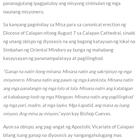
pananagutang ipagpatuloy ang misyong sinimulan ng mga
naunang misyonero.
Sa kanyang pagninilay sa Misa para sa canonical erection ng
Diocese of Calapan nitong August 7 sa Calapan Cathedral, sinabi
ng unang obispo ng diyosesis na ang bagong katayuan ng lokal na
Simbahan ng Oriental Mindoro ay bunga ng mahabang
kasaysayan ng pananampalataya at paglilingkod.
“Ganap na natin itong minana. Minana natin ang sakripisyo ng mga
misyonero. Minana natin ang pawis ng mga katekista. Minana natin
ang mga panalangin ng mga lolo at lola. Minana natin ang katatagan
at kababaang-loob ng mga Mangyan. Minana natin ang paglilingkod
ng mga pari, madre, at mga layko. Mga kapatid, ang mana ay isang
misyon. Ang mina ay misyon,”
ayon kay Bishop Cuevas.
Ayon sa obispo, ang pag-angat ng Apostolic Vicariate of Calapan
bilang isang ganap na diyosesis ay nangangahulugang mas