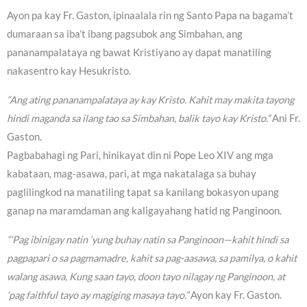
Ayon pa kay Fr. Gaston, ipinaalala rin ng Santo Papa na bagama’t
dumaraan sa iba’t ibang pagsubok ang Simbahan, ang
pananampalataya ng bawat Kristiyano ay dapat manatiling
nakasentro kay Hesukristo.
“Ang ating pananampalataya ay kay Kristo. Kahit may makita tayong
hindi maganda sa ilang tao sa Simbahan, balik tayo kay Kristo.”
Ani Fr.
Gaston.
Pagbabahagi ng Pari, hinikayat din ni Pope Leo XIV ang mga
kabataan, mag-asawa, pari, at mga nakatalaga sa buhay
paglilingkod na manatiling tapat sa kanilang bokasyon upang
ganap na maramdaman ang kaligayahang hatid ng Panginoon.
“‘Pag ibinigay natin ‘yung buhay natin sa Panginoon—kahit hindi sa
pagpapari o sa pagmamadre, kahit sa pag-aasawa, sa pamilya, o kahit
walang asawa, Kung saan tayo, doon tayo nilagay ng Panginoon, at
‘pag faithful tayo ay magiging masaya tayo.”
Ayon kay Fr. Gaston.