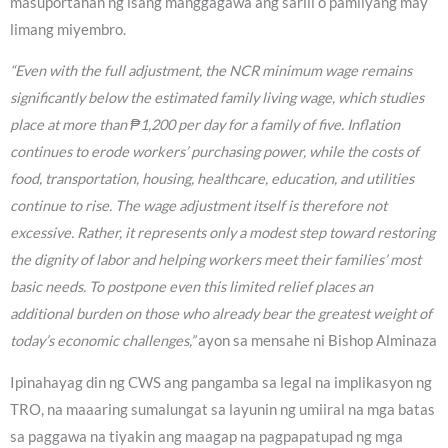
masuportahan ng isang manggagawa ang sarili o pamilyang may
limang miyembro.
“Even with the full adjustment, the NCR minimum wage remains
significantly below the estimated family living wage, which studies
place at more than ₱1,200 per day for a family of five. Inflation
continues to erode workers’ purchasing power, while the costs of
food, transportation, housing, healthcare, education, and utilities
continue to rise. The wage adjustment itself is therefore not
excessive. Rather, it represents only a modest step toward restoring
the dignity of labor and helping workers meet their families’ most
basic needs. To postpone even this limited relief places an
additional burden on those who already bear the greatest weight of
today’s economic challenges,”
ayon sa mensahe ni Bishop Alminaza
Ipinahayag din ng CWS ang pangamba sa legal na implikasyon ng
TRO, na maaaring sumalungat sa layunin ng umiiral na mga batas
sa paggawa na tiyakin ang maagap na pagpapatupad ng mga