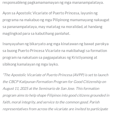
responsableng pagkamamamayan ng mga mananampalataya.
Ayon sa Apostolic Vicariate of Puerto Princesa, layunin ng
programa na makabuo ng mga Pilipinong mamamayang nakaugat
sa pananampalataya, may matatag na moralidad, at handang
maglingkod para sa kabutihang panlahat.
Inanyayahan ng bikaryato ang mga kinatawan ng bawat parokya
sa buong Puerto Princesa Vicariate na makibahagi sa formation
program na nakatuon sa pagpapalakas ng Kristiyanong at
sibikong kamalayan ng mga layko.
“The Apostolic Vicariate of Puerto Princesa (AVPP) is set to launch
the CBCP Katipunan Formation Program for Good Citizenship on
August 11, 2025 at the Seminario de San Jose. This formation
program aims to help shape Filipinos into good citizens grounded in
faith, moral integrity, and service to the common good. Parish
representatives from across the vicariate are invited to participate