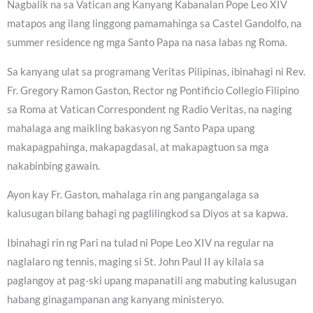
Nagbalik na sa Vatican ang Kanyang Kabanalan Pope Leo XIV
matapos ang ilang linggong pamamahinga sa Castel Gandolfo, na
summer residence ng mga Santo Papa na nasa labas ng Roma.
Sa kanyang ulat sa programang Veritas Pilipinas, ibinahagi ni Rev.
Fr. Gregory Ramon Gaston, Rector ng Pontificio Collegio Filipino
sa Roma at Vatican Correspondent ng Radio Veritas, na naging
mahalaga ang maikling bakasyon ng Santo Papa upang
makapagpahinga, makapagdasal, at makapagtuon sa mga
nakabinbing gawain.
Ayon kay Fr. Gaston, mahalaga rin ang pangangalaga sa
kalusugan bilang bahagi ng paglilingkod sa Diyos at sa kapwa.
Ibinahagi rin ng Pari na tulad ni Pope Leo XIV na regular na
naglalaro ng tennis, maging si St. John Paul II ay kilala sa
paglangoy at pag-ski upang mapanatili ang mabuting kalusugan
habang ginagampanan ang kanyang ministeryo.