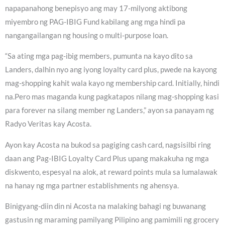
napapanahong benepisyo ang may 17-milyong aktibong
miyembro ng PAG-IBIG Fund kabilang ang mga hindi pa
nangangailangan ng housing o multi-purpose loan.
“Sa ating mga pag-ibig members, pumunta na kayo dito sa
Landers, dalhin nyo ang iyong loyalty card plus, pwede na kayong
mag-shopping kahit wala kayo ng membership card. Initially, hindi
na.Pero mas maganda kung pagkatapos nilang mag-shopping kasi
para forever na silang member ng Landers,” ayon sa panayam ng
Radyo Veritas kay Acosta.
Ayon kay Acosta na bukod sa pagiging cash card, nagsisilbi ring
daan ang Pag-IBIG Loyalty Card Plus upang makakuha ng mga
diskwento, espesyal na alok, at reward points mula sa lumalawak
na hanay ng mga partner establishments ng ahensya.
Binigyang-diin din ni Acosta na malaking bahagi ng buwanang
gastusin ng maraming pamilyang Pilipino ang pamimili ng grocery