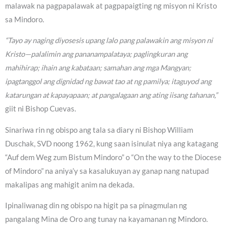
malawak na pagpapalawak at pagpapaigting ng misyon ni Kristo
sa Mindoro.
“Tayo ay naging diyosesis upang lalo pang palawakin ang misyon ni
Kristo—palalimin ang pananampalataya; paglingkuran ang
mahihirap; ihain ang kabataan; samahan ang mga Mangyan;
ipagtanggol ang dignidad ng bawat tao at ng pamilya; itaguyod ang
katarungan at kapayapaan; at pangalagaan ang ating iisang tahanan,”
giit ni Bishop Cuevas.
Sinariwa rin ng obispo ang tala sa diary ni Bishop William
Duschak, SVD noong 1962, kung saan isinulat niya ang katagang
“Auf dem Weg zum Bistum Mindoro” o “On the way to the Diocese
of Mindoro” na aniya’y sa kasalukuyan ay ganap nang natupad
makalipas ang mahigit anim na dekada.
Ipinaliwanag din ng obispo na higit pa sa pinagmulan ng
pangalang Mina de Oro ang tunay na kayamanan ng Mindoro.