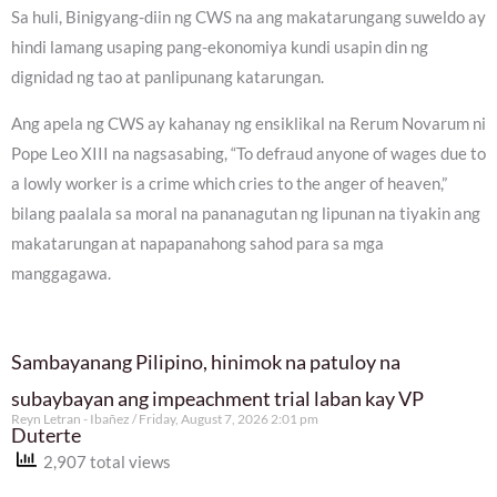
Sa huli, Binigyang-diin ng CWS na ang makatarungang suweldo ay
hindi lamang usaping pang-ekonomiya kundi usapin din ng
dignidad ng tao at panlipunang katarungan.
Ang apela ng CWS ay kahanay ng ensiklikal na Rerum Novarum ni
Pope Leo XIII na nagsasabing, “To defraud anyone of wages due to
a lowly worker is a crime which cries to the anger of heaven,”
bilang paalala sa moral na pananagutan ng lipunan na tiyakin ang
makatarungan at napapanahong sahod para sa mga
manggagawa.
Sambayanang Pilipino, hinimok na patuloy na
subaybayan ang impeachment trial laban kay VP
Reyn Letran - Ibañez
Friday, August 7, 2026 2:01 pm
Duterte
2,907 total views