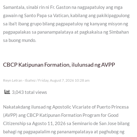
Samantala, sinabi rin ni Fr. Gaston na nagpapatuloy ang mga
gawain ng Santo Papa sa Vatican, kabilang ang pakikipagpulong
sa iba’t ibang grupo bilang pagpapatuloy ng kanyang misyon ng
pagpapalakas sa pananampalataya at pagkakaisa ng Simbahan
sa buong mundo.
CBCP Katipunan Formation, ilulunsad ng AVPP
Reyn Letran - Ibañez
Friday, August 7, 2026 10:28 am
3,043 total views
Nakatakdang ilunsad ng Apostolic Vicariate of Puerto Princesa
(AVPP) ang CBCP Katipunan Formation Program for Good
Citizenship sa Agosto 11, 2026 sa Seminario de San Jose bilang
bahagi ng pagpapalalim ng pananampalataya at paghubog ng