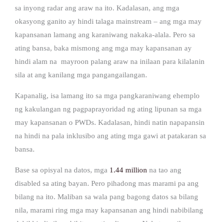
sa inyong radar ang araw na ito. Kadalasan, ang mga
okasyong ganito ay hindi talaga mainstream – ang mga may
kapansanan lamang ang karaniwang nakaka-alala. Pero sa
ating bansa, baka mismong ang mga may kapansanan ay
hindi alam na mayroon palang araw na inilaan para kilalanin
sila at ang kanilang mga pangangailangan.
Kapanalig, isa lamang ito sa mga pangkaraniwang ehemplo
ng kakulangan ng pagpaprayoridad ng ating lipunan sa mga
may kapansanan o PWDs. Kadalasan, hindi natin napapansin
na hindi na pala inklusibo ang ating mga gawi at patakaran sa
bansa.
Base sa opisyal na datos, mga
1.44 million
na tao ang
disabled sa ating bayan. Pero pihadong mas marami pa ang
bilang na ito. Maliban sa wala pang bagong datos sa bilang
nila, marami ring mga may kapansanan ang hindi nabibilang