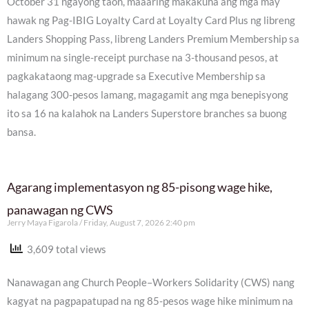
October 31 ngayong taon, maaaring makakuha ang mga may
hawak ng Pag-IBIG Loyalty Card at Loyalty Card Plus ng libreng
Landers Shopping Pass, libreng Landers Premium Membership sa
minimum na single-receipt purchase na 3-thousand pesos, at
pagkakataong mag-upgrade sa Executive Membership sa
halagang 300-pesos lamang, magagamit ang mga benepisyong
ito sa 16 na kalahok na Landers Superstore branches sa buong
bansa.
Agarang implementasyon ng 85-pisong wage hike,
panawagan ng CWS
Jerry Maya Figarola
Friday, August 7, 2026 2:40 pm
3,609 total views
Nanawagan ang Church People–Workers Solidarity (CWS) nang
kagyat na pagpapatupad na ng 85-pesos wage hike minimum na