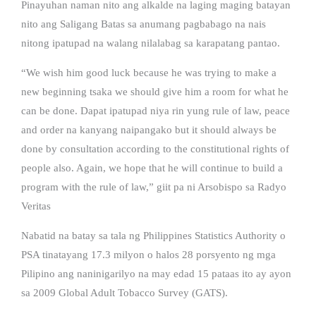
Pinayuhan naman nito ang alkalde na laging maging batayan
nito ang Saligang Batas sa anumang pagbabago na nais
nitong ipatupad na walang nilalabag sa karapatang pantao.
“We wish him good luck because he was trying to make a
new beginning tsaka we should give him a room for what he
can be done. Dapat ipatupad niya rin yung rule of law, peace
and order na kanyang naipangako but it should always be
done by consultation according to the constitutional rights of
people also. Again, we hope that he will continue to build a
program with the rule of law,” giit pa ni Arsobispo sa Radyo
Veritas
Nabatid na batay sa tala ng Philippines Statistics Authority o
PSA tinatayang 17.3 milyon o halos 28 porsyento ng mga
Pilipino ang naninigarilyo na may edad 15 pataas ito ay ayon
sa 2009 Global Adult Tobacco Survey (GATS).