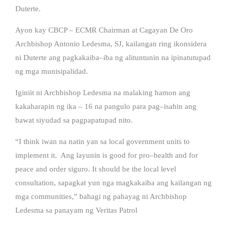
Duterte.
Ayon kay CBCP – ECMR Chairman at Cagayan De Oro
Archbishop Antonio Ledesma, SJ, kailangan ring ikonsidera
ni Duterte ang pagkakaiba–iba ng alituntunin na ipinatutupad
ng mga munisipalidad.
Iginiit ni Archbishop Ledesma na malaking hamon ang
kakaharapin ng ika – 16 na pangulo para pag–isahin ang
bawat siyudad sa pagpapatupad nito.
“I think iwan na natin yan sa local government units to
implement it. Ang layunin is good for pro–health and for
peace and order siguro. It should be the local level
consultation, sapagkat yun nga magkakaiba ang kailangan ng
mga communities,” bahagi ng pahayag ni Archbishop
Ledesma sa panayam ng Veritas Patrol