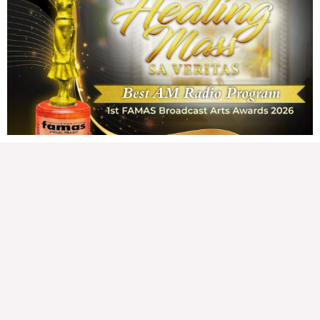
CONFIDENTIAL FUND
Friday, August 7, 2026 7:00 am
7:00 am
142,582 total reads
142,582 total reads Kapanalig, sa impeachment trial ni Vice President Sara
Duterte, naging malinaw sa madlang bayan na ang “confidential fund” ay isang
public fund o
READ MORE »
Karapatan sa disenteng tahanan
Wednesday, August 5, 2026 7:00 am
7:00 am
211,021 total reads
211,021 total reads Mga Kapanalig, karapatan ng bawat tao ang magkaroon ng
disenteng tahanan. Para masabing disente, dapat itong sapat, ligtas, may
seguridad, at nagbibigay-daan sa
READ MORE »
Hindi nakatutuwang biro