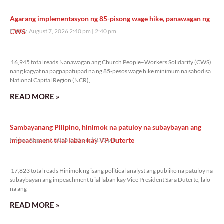
Agarang implementasyon ng 85-pisong wage hike, panawagan ng
CWS
Friday, August 7, 2026 2:40 pm
2:40 pm
16,945 total reads
16,945 total reads Nanawagan ang Church People–Workers Solidarity (CWS)
nang kagyat na pagpapatupad na ng 85-pesos wage hike minimum na sahod sa
National Capital Region (NCR),
READ MORE »
Sambayanang Pilipino, hinimok na patuloy na subaybayan ang
impeachment trial laban kay VP Duterte
Friday, August 7, 2026 2:01 pm
2:01 pm
17,823 total reads
17,823 total reads Hinimok ng isang political analyst ang publiko na patuloy na
subaybayan ang impeachment trial laban kay Vice President Sara Duterte, lalo
na ang
READ MORE »