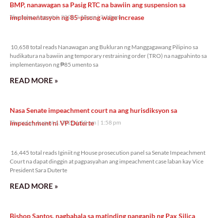
BMP, nanawagan sa Pasig RTC na bawiin ang suspension sa
implementasyon ng 85-pisong wage increase
Thursday, August 6, 2026 2:18 pm
2:18 pm
10,658 total reads
10,658 total reads Nanawagan ang Bukluran ng Manggagawang Pilipino sa
hudikatura na bawiin ang temporary restraining order (TRO) na nagpahinto sa
implementasyon ng ₱85 umento sa
READ MORE »
Nasa Senate impeachment court na ang hurisdiksyon sa
impeachment ni VP Duterte
Thursday, August 6, 2026 1:58 pm
1:58 pm
16,445 total reads
16,445 total reads Iginiit ng House prosecution panel sa Senate Impeachment
Court na dapat dinggin at pagpasyahan ang impeachment case laban kay Vice
President Sara Duterte
READ MORE »
Bishop Santos, nagbabala sa matinding panganib ng Pax Silica