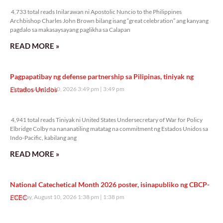
4,733 total reads Inilarawan ni Apostolic Nuncio to the Philippines
Archbishop Charles John Brown bilang isang “great celebration” ang kanyang
pagdalo sa makasaysayang paglikha sa Calapan
READ MORE »
Pagpapatibay ng defense partnership sa Pilipinas, tiniyak ng
Estados Unidos
Monday, August 10, 2026 3:49 pm
3:49 pm
4,941 total reads
4,941 total reads Tiniyak ni United States Undersecretary of War for Policy
Elbridge Colby na nananatiling matatag na commitment ng Estados Unidos sa
Indo-Pacific, kabilang ang
READ MORE »
National Catechetical Month 2026 poster, isinapubliko ng CBCP-
ECEC
Monday, August 10, 2026 1:38 pm
1:38 pm
5,415 total reads