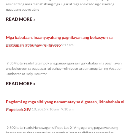
residenteng nasa mabababang mga lugar at mga apektado ng dalawang
nagdaang bagyo at ng
READ MORE »
Mga kabataan, inaanyayahang pagnilayan ang bokasyon sa
pagpapari at buhay-relihiyoso
Monday, August 10, 2026 9:17 am
9:17 am
9,354 total reads
9,354 total reads Itatampok ang panawagan sa mga kabataan na pagnilayan
ang bokasyon sa pagpapari at buhay-relihiyoso sa pamamagitan ng Vocation
Jamboree at Holy Hour for
READ MORE »
Pagdami ng mga sibilyang namamatay sa digmaan, ikinabahala ni
Pope Leo XIV
Monday, August 10, 2026 9:10 am
9:10 am
9,302 total reads
9,302 total reads Nanawagan si Pope Leo XIV ng agarang pagwawakas ng
karahasan sa gitna ng patuloy na pagdami ng mga sibilyang nasasawi sa