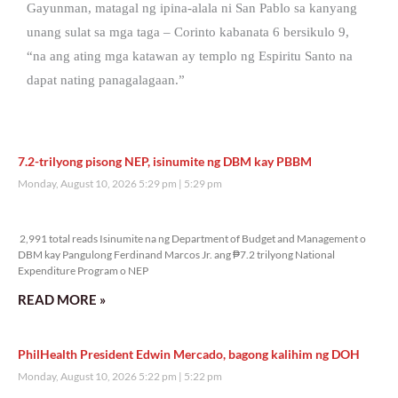
Gayunman, matagal ng ipina-alala ni San Pablo sa kanyang
unang sulat sa mga taga – Corinto kabanata 6 bersikulo 9,
“na ang ating mga katawan ay templo ng Espiritu Santo na
dapat nating panagalagaan.”
7.2-trilyong pisong NEP, isinumite ng DBM kay PBBM
Monday, August 10, 2026 5:29 pm
5:29 pm
2,991 total reads
2,991 total reads Isinumite na ng Department of Budget and Management o
DBM kay Pangulong Ferdinand Marcos Jr. ang ₱7.2 trilyong National
Expenditure Program o NEP
READ MORE »
PhilHealth President Edwin Mercado, bagong kalihim ng DOH
Monday, August 10, 2026 5:22 pm
5:22 pm