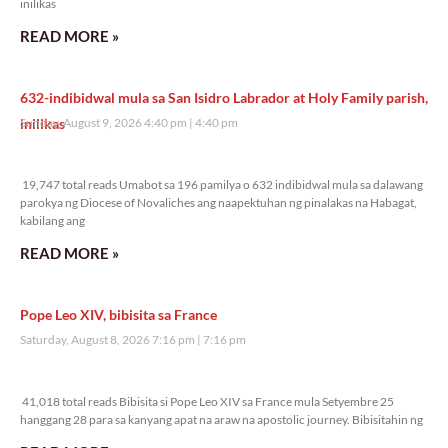
inilikas
READ MORE »
632-indibidwal mula sa San Isidro Labrador at Holy Family parish,
inilikas
Sunday, August 9, 2026 4:40 pm
4:40 pm
19,747 total reads
19,747 total reads Umabot sa 196 pamilya o 632 indibidwal mula sa dalawang
parokya ng Diocese of Novaliches ang naapektuhan ng pinalakas na Habagat,
kabilang ang
READ MORE »
Pope Leo XIV, bibisita sa France
Saturday, August 8, 2026 7:16 pm
7:16 pm
41,018 total reads
41,018 total reads Bibisita si Pope Leo XIV sa France mula Setyembre 25
hanggang 28 para sa kanyang apat na araw na apostolic journey. Bibisitahin ng