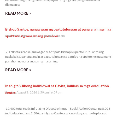
digmaan sa
READ MORE »
Bishop Santos, nanawagan ng pagtutulungan at panalangin sa mga
apektado ng masamang panahon
Monday, August 10, 2026 8:58 am
8:58 am
7,178 total reads
7,178 total reads Nanawagan si Antipolo Bishop Ruperto Cruz Santos ng
pagkakaisa, pananalangin at pagtutulungan sa patuloy na epekto ng masamang
panahon na nararanasan ng maraming
READ MORE »
Mahigit 8-libong indibidwal sa Cavite, inilikas sa mga evacuation
center
Sunday, August 9, 2026 6:59 pm
6:59 pm
19,403 total reads
19,403 total reads Ini-ulat ng Diocese of Imus – Social Action Center na 8,026
indibidwal mula sa 2,386 pamilya sa Cavite ang kasalukuyang na-displace at