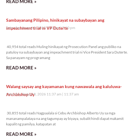
READ MORE »
Sambayanang Pilipino, hinikayat na subaybayan ang
impeachment trial ni VP Duterte
Saturday, August 8, 2026 7:10 pm
7:10 pm
40,954 total reads
40,954 total reads Muling hinikayat ng Prosecution Panel ang publiko na
patuloy na subaybayan ang impeachment trial ni Vice President Sara Duterte.
Sa panayam ng programang
READ MORE »
Walang saysay ang kayamanan kung nawawala ang kaluluwa-
Archbishop Uy
Saturday, August 8, 2026 11:37 am
11:37 am
30,855 total reads
30,855 total reads Nagpaalala si Cebu Archbishop Alberto Uy sa mga
mananampalataya na ang tagumpay ay biyaya, subalit hindi dapat makamit
kapalit ng pamilya, katapatan at
READ MORE »