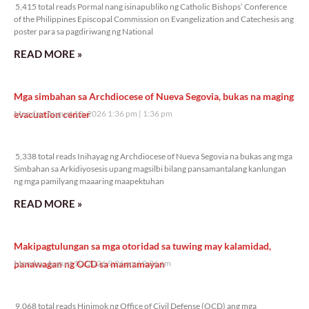
5,415 total reads Pormal nang isinapubliko ng Catholic Bishops’ Conference
of the Philippines Episcopal Commission on Evangelization and Catechesis ang
poster para sa pagdiriwang ng National
READ MORE »
Mga simbahan sa Archdiocese of Nueva Segovia, bukas na maging
evacuation center
Monday, August 10, 2026 1:36 pm
1:36 pm
5,338 total reads
5,338 total reads Inihayag ng Archdiocese of Nueva Segovia na bukas ang mga
Simbahan sa Arkidiyosesis upang magsilbi bilang pansamantalang kanlungan
ng mga pamilyang maaaring maapektuhan
READ MORE »
Makipagtulungan sa mga otoridad sa tuwing may kalamidad,
panawagan ng OCD sa mamamayan
Monday, August 10, 2026 9:26 am
9:26 am
9,068 total reads
9,068 total reads Hinimok ng Office of Civil Defense (OCD) ang mga