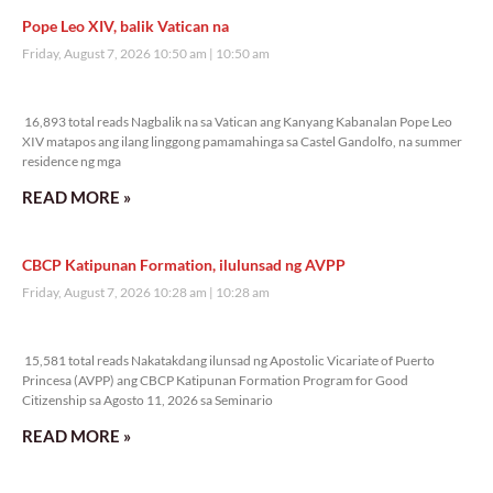
Pope Leo XIV, balik Vatican na
Friday, August 7, 2026 10:50 am
10:50 am
16,893 total reads
16,893 total reads Nagbalik na sa Vatican ang Kanyang Kabanalan Pope Leo
XIV matapos ang ilang linggong pamamahinga sa Castel Gandolfo, na summer
residence ng mga
READ MORE »
CBCP Katipunan Formation, ilulunsad ng AVPP
Friday, August 7, 2026 10:28 am
10:28 am
15,581 total reads
15,581 total reads Nakatakdang ilunsad ng Apostolic Vicariate of Puerto
Princesa (AVPP) ang CBCP Katipunan Formation Program for Good
Citizenship sa Agosto 11, 2026 sa Seminario
READ MORE »