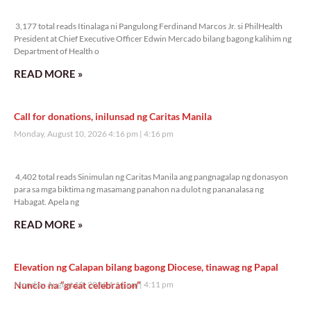
3,177 total reads
3,177 total reads Itinalaga ni Pangulong Ferdinand Marcos Jr. si PhilHealth
President at Chief Executive Officer Edwin Mercado bilang bagong kalihim ng
Department of Health o
READ MORE »
Call for donations, inilunsad ng Caritas Manila
Monday, August 10, 2026 4:16 pm
4:16 pm
4,402 total reads
4,402 total reads Sinimulan ng Caritas Manila ang pangnagalap ng donasyon
para sa mga biktima ng masamang panahon na dulot ng pananalasa ng
Habagat. Apela ng
READ MORE »
Elevation ng Calapan bilang bagong Diocese, tinawag ng Papal
Nuncio na “great celebration”
Monday, August 10, 2026 4:11 pm
4:11 pm
4,733 total reads