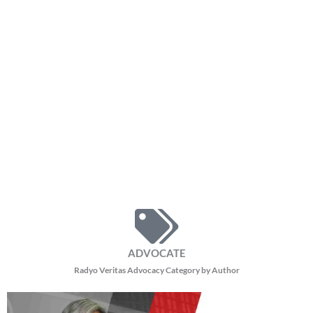
16,334 total reads
16,334 total reads Hinimok ni Pope Leo XIV ang mga mananampalataya na
muling tuklasin ang tunay na diwa ng panalangin sa gitna ng lumalawak na
impluwensya
READ MORE »
Pope Leo, magsasagawa ng 11-araw na apostolic journey
Thursday, August 6, 2026 11:03 am
11:03 am
7,872 total reads
7,872 total reads Magsasagawa si Pope Leo XIV ng 11-araw na Apostolic
Journey sa Uruguay, Argentina, at Peru mula Nobyembre 6 hanggang 17, ayon
sa inanunsyo
READ MORE »