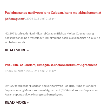
Pagiging ganap na diyosesis ng Calapan, isang malaking hamon at
pananagutan
Friday, August 7, 2026 5:18 pm
5:18 pm
42,297 total reads
42,297 total reads Nanindigan si Calapan Bishop Moises Cuevas na ang
pagiging ganap na diyosesis ay hindi simpleng pagkilala sa paglago ng lokal na
simbahan kundi
READ MORE »
PAG-IBIG at Landers, lumagda sa Memorandum of Agreement
Friday, August 7, 2026 2:41 pm
2:41 pm
29,929 total reads
29,929 total reads Nilagdaan ngayong araw ng Pag-IBIG Fund at Landers
Superstore ang Memorandum of Agreement (MOA) sa Landers Superstore
Aseana upang palawakin ang mga benepisyong
READ MORE »