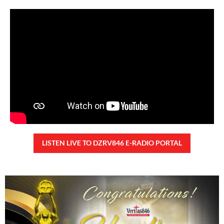
Kanino natututo ang mga bata?
Monday, August 10, 2026 7:00 am
7:00 am
23,985 total reads
23,985 total reads Mga Kapanalig, ikinalulungkot ng Malacañang ang insidente
ng pangungutya ng ilang estudyante kay Pangulong Bongbong Marcos Jr
noong bumisita siya sa Davao City
READ MORE »
TUNAY NA KALAGAYAN NG BANSA
Saturday, August 8, 2026 7:00 am
7:00 am
78,901 total reads
78,901 total reads Kapanalig, sa ikalimang SONA ng Pangulong Ferdinand
Marcos Jr., idinetalye nito ang maraming accomplishment ng administrasyon.
Pero, nakalimutan ni PBBM na i-ulat sa
READ MORE »