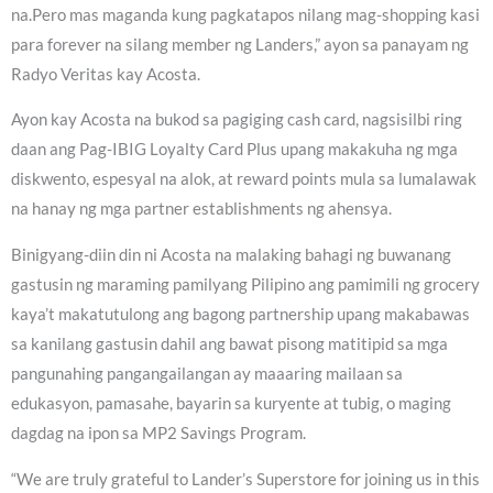
na.Pero mas maganda kung pagkatapos nilang mag-shopping kasi
para forever na silang member ng Landers,” ayon sa panayam ng
Radyo Veritas kay Acosta.
Ayon kay Acosta na bukod sa pagiging cash card, nagsisilbi ring
daan ang Pag-IBIG Loyalty Card Plus upang makakuha ng mga
diskwento, espesyal na alok, at reward points mula sa lumalawak
na hanay ng mga partner establishments ng ahensya.
Binigyang-diin din ni Acosta na malaking bahagi ng buwanang
gastusin ng maraming pamilyang Pilipino ang pamimili ng grocery
kaya’t makatutulong ang bagong partnership upang makabawas
sa kanilang gastusin dahil ang bawat pisong matitipid sa mga
pangunahing pangangailangan ay maaaring mailaan sa
edukasyon, pamasahe, bayarin sa kuryente at tubig, o maging
dagdag na ipon sa MP2 Savings Program.
“We are truly grateful to Lander’s Superstore for joining us in this