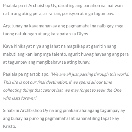
Paalala pa ni Archbishop Uy, darating ang panahon na maiiwan
natin ang ating pera, ari-arian, posisyon at mga tagumpay.
Ang tunay na kayamanan ay ang pagmamahal na naibigay, mga
taong natulungan at ang katapatan sa Diyos.
Kaya hinikayat niya ang lahat na magsikap at gamitin nang
mabuti ang kanilang mga talento, ngunit huwag hayaang ang pera
at tagumpay ang mangibabaw sa ating buhay.
Paalala pa ng arsobispo,
“We are all just passing through this world.
This life is not our final destination. If we spend all our time
collecting things that cannot last, we may forget to seek the One
who lasts forever.”
Sinabi ni Archbishop Uy na ang pinakamahalagang tagumpay ay
ang buhay na puno ng pagmamahal at nananatiling tapat kay
Kristo.