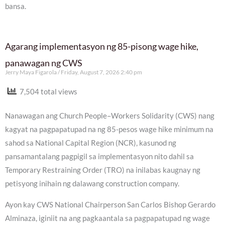
bansa.
Agarang implementasyon ng 85-pisong wage hike,
panawagan ng CWS
Jerry Maya Figarola
Friday, August 7, 2026 2:40 pm
7,504 total views
Nanawagan ang Church People–Workers Solidarity (CWS) nang
kagyat na pagpapatupad na ng 85-pesos wage hike minimum na
sahod sa National Capital Region (NCR), kasunod ng
pansamantalang pagpigil sa implementasyon nito dahil sa
Temporary Restraining Order (TRO) na inilabas kaugnay ng
petisyong inihain ng dalawang construction company.
Ayon kay CWS National Chairperson San Carlos Bishop Gerardo
Alminaza, iginiit na ang pagkaantala sa pagpapatupad ng wage