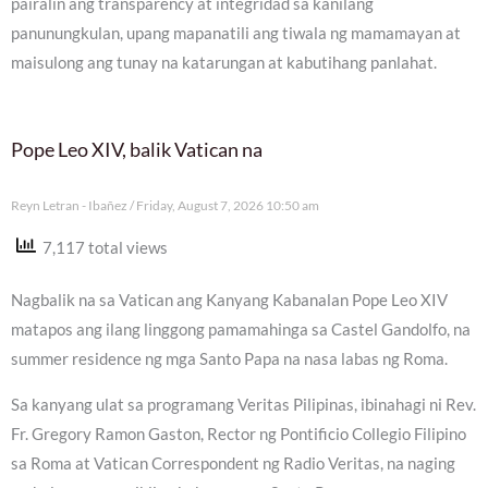
pairalin ang transparency at integridad sa kanilang
panunungkulan, upang mapanatili ang tiwala ng mamamayan at
maisulong ang tunay na katarungan at kabutihang panlahat.
Pope Leo XIV, balik Vatican na
Reyn Letran - Ibañez
Friday, August 7, 2026 10:50 am
7,117 total views
Nagbalik na sa Vatican ang Kanyang Kabanalan Pope Leo XIV
matapos ang ilang linggong pamamahinga sa Castel Gandolfo, na
summer residence ng mga Santo Papa na nasa labas ng Roma.
Sa kanyang ulat sa programang Veritas Pilipinas, ibinahagi ni Rev.
Fr. Gregory Ramon Gaston, Rector ng Pontificio Collegio Filipino
sa Roma at Vatican Correspondent ng Radio Veritas, na naging