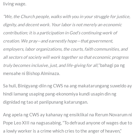
living wage.
“We, the Church people, walks with you in your struggle for justice,
dignity, and decent work. Your labor is not merely an economic
contribution; it is a participation in God’s continuing work of
creation. We pray—and earnestly hope—that government,
employers, labor organizations, the courts, faith communities, and
all sectors of society will work together so that economic progress
truly becomes inclusive, just, and life-giving for all,”
bahagi pa ng
mensahe ni Bishop Alminaza.
Sa huli, Binigyang-diin ng CWS na ang makatarungang suweldo ay
hindi lamang usaping pang-ekonomiya kundi usapin din ng
dignidad ng tao at panlipunang katarungan.
Ang apela ng CWS ay kahanay ng ensiklikal na Rerum Novarum ni
Pope Leo XIII na nagsasabing, “To defraud anyone of wages due to
a lowly worker is a crime which cries to the anger of heaven,”