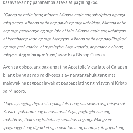
kasaysayan ng pananampalataya at paglilingkod.
“Ganap na natin itong minana. Minana natin ang sakripisyo ng mga
misyonero. Minana natin ang pawis ng mga katekista. Minana natin
ang mga panalangin ng mga lolo at lola. Minana natin ang katatagan
at kababaang-loob ng mga Mangyan. Minana natin ang paglilingkod
ng mga pari, madre, at mga layko. Mga kapatid, ang mana ay isang
misyon. Ang mina ay misyon,”
ayon kay Bishop Cuevas.
Ayon sa obispo, ang pag-angat ng Apostolic Vicariate of Calapan
bilang isang ganap na diyosesis ay nangangahulugang mas
malawak na pagpapalawak at pagpapaigting ng misyon ni Kristo
sa Mindoro.
“Tayo ay naging diyosesis upang lalo pang palawakin ang misyon ni
Kristo—palalimin ang pananampalataya; paglingkuran ang
mahihirap; ihain ang kabataan; samahan ang mga Mangyan;
ipagtanggol ang dignidad ng bawat tao at ng pamilya; itaguyod ang