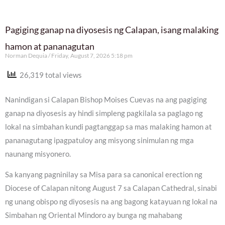
Pagiging ganap na diyosesis ng Calapan, isang malaking
hamon at pananagutan
Norman Dequia
Friday, August 7, 2026 5:18 pm
26,319 total views
Nanindigan si Calapan Bishop Moises Cuevas na ang pagiging
ganap na diyosesis ay hindi simpleng pagkilala sa paglago ng
lokal na simbahan kundi pagtanggap sa mas malaking hamon at
pananagutang ipagpatuloy ang misyong sinimulan ng mga
naunang misyonero.
Sa kanyang pagninilay sa Misa para sa canonical erection ng
Diocese of Calapan nitong August 7 sa Calapan Cathedral, sinabi
ng unang obispo ng diyosesis na ang bagong katayuan ng lokal na
Simbahan ng Oriental Mindoro ay bunga ng mahabang