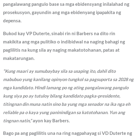
pangalawang pangulo base sa mga ebidensyang inilalahad ng
prosekusyon, gayundin ang mga ebidenyang ipapakita ng
depensa.
Bukod kay VP Duterte, sinabi rin ni Barbers na dito rin
makikita ang mga pulitiko o indibidwal na naging bahagi ng
paglilitis na kung sila ay naging makatotohanan, patas at
makatarungan.
“Kung maari ay sumubaybay sila sa usaping ito, dahil dito
mabubuo yung kanilang opinyon tungkol sa pagsuporta sa 2028 ng
mga kandidato. Hindi lamang po ng ating pangalawang pangulo
kung siya po ay tutuloy bilang kandidato pagka-presidente,
titingnan din muna natin sino ba yung mga senador na ika nga eh
reliable pa o kaya yung paninindigan sa katotohanan. Yun ang
tingnan natin,”
ayon kay Barbers.
Bago pa ang paglilitis una na ring nagpahayag si VD Duterte ng