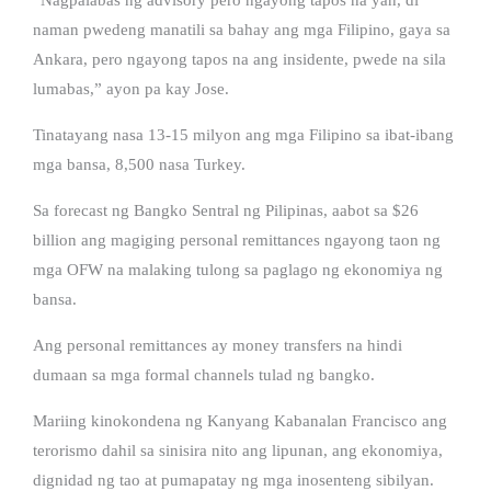
naman pwedeng manatili sa bahay ang mga Filipino, gaya sa
Ankara, pero ngayong tapos na ang insidente, pwede na sila
lumabas,” ayon pa kay Jose.
Tinatayang nasa 13-15 milyon ang mga Filipino sa ibat-ibang
mga bansa, 8,500 nasa Turkey.
Sa forecast ng Bangko Sentral ng Pilipinas, aabot sa $26
billion ang magiging personal remittances ngayong taon ng
mga OFW na malaking tulong sa paglago ng ekonomiya ng
bansa.
Ang personal remittances ay money transfers na hindi
dumaan sa mga formal channels tulad ng bangko.
Mariing kinokondena ng Kanyang Kabanalan Francisco ang
terorismo dahil sa sinisira nito ang lipunan, ang ekonomiya,
dignidad ng tao at pumapatay ng mga inosenteng sibilyan.