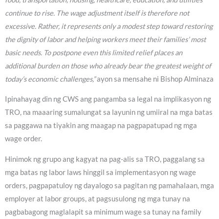
continue to rise. The wage adjustment itself is therefore not
excessive. Rather, it represents only a modest step toward restoring
the dignity of labor and helping workers meet their families’ most
basic needs. To postpone even this limited relief places an
additional burden on those who already bear the greatest weight of
today’s economic challenges,”
ayon sa mensahe ni Bishop Alminaza
Ipinahayag din ng CWS ang pangamba sa legal na implikasyon ng
TRO, na maaaring sumalungat sa layunin ng umiiral na mga batas
sa paggawa na tiyakin ang maagap na pagpapatupad ng mga
wage order.
Hinimok ng grupo ang kagyat na pag-alis sa TRO, paggalang sa
mga batas ng labor laws hinggil sa implementasyon ng wage
orders, pagpapatuloy ng dayalogo sa pagitan ng pamahalaan, mga
employer at labor groups, at pagsusulong ng mga tunay na
pagbabagong maglalapit sa minimum wage sa tunay na family