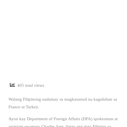
405 total views
Walang Filipinong nadamay sa magkasunod na kaguluhan sa
France at Turkey.
Ayon kay Department of Foreign Affairs (DFA) spokesman at
assistant secretary Charles Jose, ligtas ang mga Filipino sa