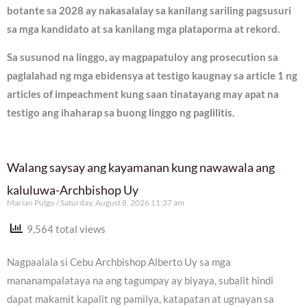
botante sa 2028 ay nakasalalay sa kanilang sariling pagsusuri
sa mga kandidato at sa kanilang mga plataporma at rekord.
Sa susunod na linggo, ay magpapatuloy ang prosecution sa
paglalahad ng mga ebidensya at testigo kaugnay sa article 1 ng
articles of impeachment kung saan tinatayang may apat na
testigo ang ihaharap sa buong linggo ng paglilitis.
Walang saysay ang kayamanan kung nawawala ang
kaluluwa-Archbishop Uy
Marian Pulgo
Saturday, August 8, 2026 11:37 am
9,564 total views
Nagpaalala si Cebu Archbishop Alberto Uy sa mga
mananampalataya na ang tagumpay ay biyaya, subalit hindi
dapat makamit kapalit ng pamilya, katapatan at ugnayan sa