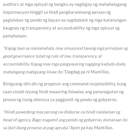
auditors at mga opisyal ng bangko ay nagbigay ng mahahalagang
impormasyon hinggil sa hindi pangkaraniwang paraan ng
paglalabas ng pondo ng bayan na nagdudulot ng mga katanungan
kaugnay ng transparency at accountability ng mga opisyal ng
pamahalaan.
“Kapag tayo ay namamahala, may sinusunod tayong mga prinsipyo ng
good governance tulad ng rule of law, transparency, at
accountability. Kapag may mga pangyayaring nagiging kaduda-duda,
mahalagang mabigyang-linaw ito.”
Dagdag pa ni Mantillas.
Binigyang-diin din ng propesor ang command responsibility, kung
saan sinabi niyang hindi maaaring ihiwalay ang pananagutan ng
pinuno ng isang ahensya sa paggamit ng pondo ng gobyerno.
“Hindi puwedeng may perang na-disburse na hindi nalalaman ng
head of agency. Bago magamit ang pondo ng gobyerno, dumaraan ito
sa iba’t ibang proseso at pag-apruba.”
Ayon pa kay Mantillas.