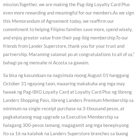
mission.Together, we are making the Pag-ibig Loyalty Card Plus
even more rewarding and meaningful for our members.As we sign
this Memorandum of Agreement today, we reaffirm our
commitment to helping Filipino families save more, spend wisely,
and enjoy greater value from their pag-ibig membership.To our
friends from Lander Superstore, thank you for your trust and
partnership. Maraming salamat po at congratulations to all of us,”
bahagi pa ng mensahe ni Acosta sa gawain.
Sa bisa ng kasunduan na nagsimula noong August 01 hanggang
October 31 ngayong taon, maaaring makakuha ang mga may
hawak ng Pag-IBIG Loyalty Card at Loyalty Card Plus ng libreng
Landers Shopping Pass, libreng Landers Premium Membership sa
minimum na single-receipt purchase na 3-thousand pesos, at
pagkakataong mag-upgrade sa Executive Membership sa
halagang 300-pesos lamang, magagamit ang mga benepisyong
ito sa 16 na kalahok na Landers Superstore branches sa buong