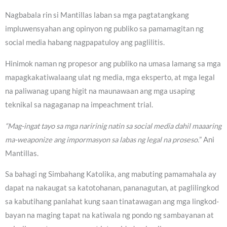
Nagbabala rin si Mantillas laban sa mga pagtatangkang
impluwensyahan ang opinyon ng publiko sa pamamagitan ng
social media habang nagpapatuloy ang paglilitis.
Hinimok naman ng propesor ang publiko na umasa lamang sa mga
mapagkakatiwalaang ulat ng media, mga eksperto, at mga legal
na paliwanag upang higit na maunawaan ang mga usaping
teknikal sa nagaganap na impeachment trial.
“Mag-ingat tayo sa mga naririnig natin sa social media dahil maaaring
ma-weaponize ang impormasyon sa labas ng legal na proseso.
” Ani
Mantillas.
Sa bahagi ng Simbahang Katolika, ang mabuting pamamahala ay
dapat na nakaugat sa katotohanan, pananagutan, at paglilingkod
sa kabutihang panlahat kung saan tinatawagan ang mga lingkod-
bayan na maging tapat na katiwala ng pondo ng sambayanan at