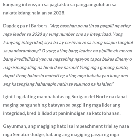
kanyang intensyon sa pagtakbo sa pangpanguluhan sa
nakatakdang halalan sa 2028.
Dagdag pa ni Barbers,
“Ang basehan po natin sa pagpili ng ating
mga leader sa 2028 ay yung number one ay integridad. Yung
kanyang integridad, siya ba ay na-involve sa isang usapin tungkol
sa pandarambong? O yung ating bang leader na pipiliin eh meron
bang kredibilidad yan na nagsabing ngayon tapos bukas dineny o
nagsisinungaling na hindi daw nasabi? Yung mga ganung punto,
dapat itong balansin mabuti ng ating mga kababayan kung ano
ang katangiang hahanapin natin sa susunod na halalan.”
Iginiit ng dating mambabatas ng Surigao del Norte na dapat
maging pangunahing batayan sa pagpili ng mga lider ang
integridad, kredibilidad at paninindigan sa katotohanan.
Gayunman, ang magiging hatol sa impeachment trial ay nasa
mga Senator-Judge, habang ang magiging pasya ng mga