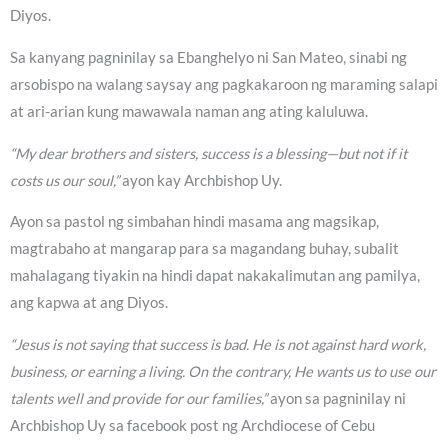
Diyos.
Sa kanyang pagninilay sa Ebanghelyo ni San Mateo, sinabi ng
arsobispo na walang saysay ang pagkakaroon ng maraming salapi
at ari-arian kung mawawala naman ang ating kaluluwa.
“My dear brothers and sisters, success is a blessing—but not if it
costs us our soul,”
ayon kay Archbishop Uy.
Ayon sa pastol ng simbahan hindi masama ang magsikap,
magtrabaho at mangarap para sa magandang buhay, subalit
mahalagang tiyakin na hindi dapat nakakalimutan ang pamilya,
ang kapwa at ang Diyos.
“Jesus is not saying that success is bad. He is not against hard work,
business, or earning a living. On the contrary, He wants us to use our
talents well and provide for our families,”
ayon sa pagninilay ni
Archbishop Uy sa facebook post ng Archdiocese of Cebu