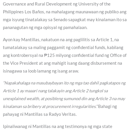
Governance and Rural Development ng University of the
Philippines Los Baños, na mahalagang maunawaan ng publiko ang
mga isyung tinatalakay sa Senado sapagkat may kinalaman ito sa
pananagutan ng mga opisyal ng pamahalaan.
Ayon kay Mantillas, nakatuon na ang paglilitis sa Article 1, na
tumatalakay sa maling paggamit ng confidential funds, kabilang
ang kontrobersyal na ₱125 milyong confidential fund ng Office of
the Vice President at ang mahigit isang daang disbursement na
isinagawa sa loob lamang ng isang araw.
“Napakahalaga na masubaybayan ito ng mga tao dahil pagkatapos ng
Article 1 ay maaari nang talakayin ang Article 2 tungkol sa
unexplained wealth, at posibleng sumunod din ang Article 3 na may
kinalaman sa bribery at procurement irregularities.”
Bahagi ng
pahayag ni Mantillas sa Radyo Veritas.
Ipinaliwanag ni Mantillas na ang testimonya ng mga state