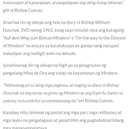
katarungan at kapayapaan; at pangalagaan ang ating iisang tahanan,”
giit ni Bishop Cuevas.
Sinariwa rin ng obispo ang tala sa diary ni Bishop William
Duschak, SVD noong 1962, kung saan isinulat niya ang katagang
“Auf dem Weg zum Bistum Mindoro” o “On the way to the Diocese
of Mindoro” na aniya’y sa kasalukuyan ay ganap nang natupad
makalipas ang mahigit anim na dekada.
Ipinaliwanag din ng obispo na higit pa sa pinagmulan ng
pangalang Mina de Oro ang tunay na kayamanan ng Mindoro.
“Maliwanag po sa ating mga pagbasa, at maging sa diary ni Bishop
Duschak na ang tunay na ginto ng Mindoro ay ang Espiritu Santo na
patuloy na kumikilos sa sambayanang ito,”
ani Bishop Cuevas.
Kasabay nito, hinimok ng pastol ang mga pari, mga relihiyoso at
mga layko na pangalagaan at panatilihin ang pagbubuklod bilang
mga mananampalataya.