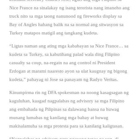
Nice France na sinalakay ng isang terorista nang imaneho ang
truck nito sa mga taong nanunood ng fireworks display sa
Bay of Angles habang balik na sa normal ang sitwasyon sa
Turkey matapos matigil ang tangkang kudeta.
“Ligtas naman ang ating mga kababayan sa Nice France… sa
kudeta sa Turkey, sa kabutihang palad wala ding Filipino
casualty sa coup, na-regain na ang control ni President
Erdogan at marami naaresto ayon sa ulat kaugnay ng bigong
kudeta,” pahayag ni Jose sa panayam ng Radyo Veritas.
Kinumpirma rin ng DFA spokesman na noong kasagsagan ng
kaguluhan, kaagad nagpalabas ng advisory sa mga Filipino
ang embahada ng Pilipinas sa dalawang bansa na huwag
munang lumabas ng kanilang mga bahay at huwag
makisalamuha sa mga protesta para sa kanilang kaligtasan.
“Nagpalabas ng advisory pero ngayong tapos na yan, di