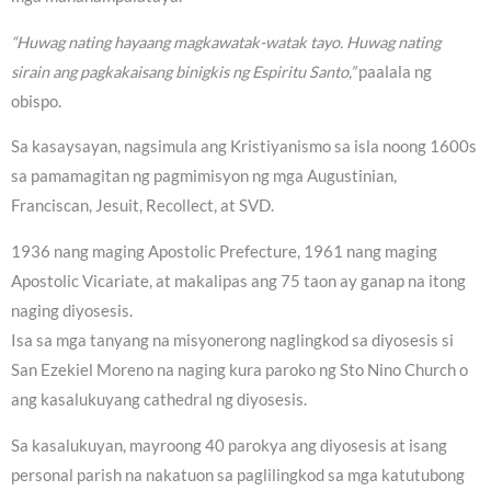
“Huwag nating hayaang magkawatak-watak tayo. Huwag nating
sirain ang pagkakaisang binigkis ng Espiritu Santo,”
paalala ng
obispo.
Sa kasaysayan, nagsimula ang Kristiyanismo sa isla noong 1600s
sa pamamagitan ng pagmimisyon ng mga Augustinian,
Franciscan, Jesuit, Recollect, at SVD.
1936 nang maging Apostolic Prefecture, 1961 nang maging
Apostolic Vicariate, at makalipas ang 75 taon ay ganap na itong
naging diyosesis.
Isa sa mga tanyang na misyonerong naglingkod sa diyosesis si
San Ezekiel Moreno na naging kura paroko ng Sto Nino Church o
ang kasalukuyang cathedral ng diyosesis.
Sa kasalukuyan, mayroong 40 parokya ang diyosesis at isang
personal parish na nakatuon sa paglilingkod sa mga katutubong