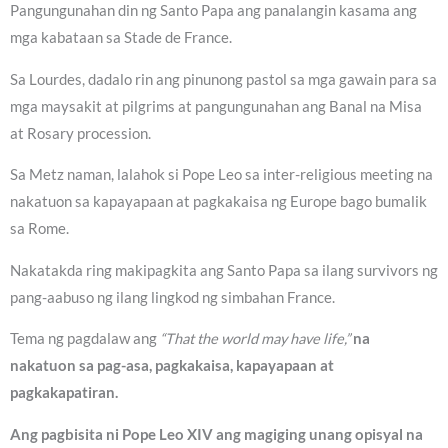
Pangungunahan din ng Santo Papa ang panalangin kasama ang
mga kabataan sa Stade de France.
Sa Lourdes, dadalo rin ang pinunong pastol sa mga gawain para sa
mga maysakit at pilgrims at pangungunahan ang Banal na Misa
at Rosary procession.
Sa Metz naman, lalahok si Pope Leo sa inter-religious meeting na
nakatuon sa kapayapaan at pagkakaisa ng Europe bago bumalik
sa Rome.
Nakatakda ring makipagkita ang Santo Papa sa ilang survivors ng
pang-aabuso ng ilang lingkod ng simbahan France.
Tema ng pagdalaw ang
“That the world may have life,”
na
nakatuon sa pag-asa, pagkakaisa, kapayapaan at
pagkakapatiran.
Ang pagbisita ni Pope Leo XIV ang magiging unang opisyal na