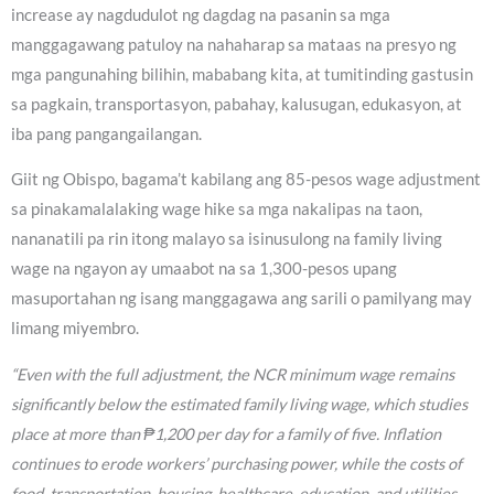
increase ay nagdudulot ng dagdag na pasanin sa mga
manggagawang patuloy na nahaharap sa mataas na presyo ng
mga pangunahing bilihin, mababang kita, at tumitinding gastusin
sa pagkain, transportasyon, pabahay, kalusugan, edukasyon, at
iba pang pangangailangan.
Giit ng Obispo, bagama’t kabilang ang 85-pesos wage adjustment
sa pinakamalalaking wage hike sa mga nakalipas na taon,
nananatili pa rin itong malayo sa isinusulong na family living
wage na ngayon ay umaabot na sa 1,300-pesos upang
masuportahan ng isang manggagawa ang sarili o pamilyang may
limang miyembro.
“Even with the full adjustment, the NCR minimum wage remains
significantly below the estimated family living wage, which studies
place at more than ₱1,200 per day for a family of five. Inflation
continues to erode workers’ purchasing power, while the costs of
food, transportation, housing, healthcare, education, and utilities