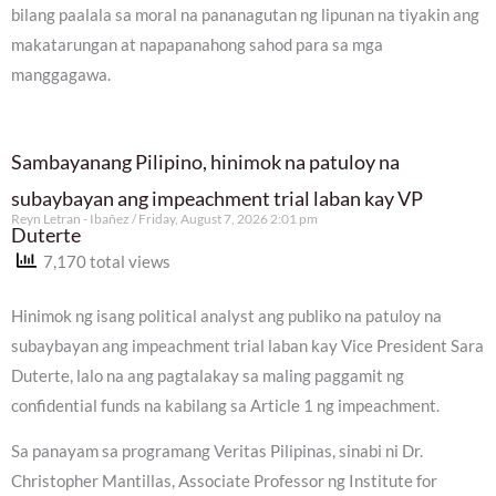
bilang paalala sa moral na pananagutan ng lipunan na tiyakin ang
makatarungan at napapanahong sahod para sa mga
manggagawa.
Sambayanang Pilipino, hinimok na patuloy na
subaybayan ang impeachment trial laban kay VP
Reyn Letran - Ibañez
Friday, August 7, 2026 2:01 pm
Duterte
7,170 total views
Hinimok ng isang political analyst ang publiko na patuloy na
subaybayan ang impeachment trial laban kay Vice President Sara
Duterte, lalo na ang pagtalakay sa maling paggamit ng
confidential funds na kabilang sa Article 1 ng impeachment.
Sa panayam sa programang Veritas Pilipinas, sinabi ni Dr.
Christopher Mantillas, Associate Professor ng Institute for