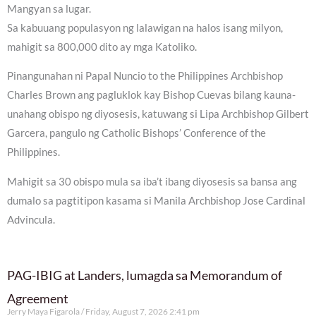
Mangyan sa lugar.
Sa kabuuang populasyon ng lalawigan na halos isang milyon,
mahigit sa 800,000 dito ay mga Katoliko.
Pinangunahan ni Papal Nuncio to the Philippines Archbishop
Charles Brown ang pagluklok kay Bishop Cuevas bilang kauna-
unahang obispo ng diyosesis, katuwang si Lipa Archbishop Gilbert
Garcera, pangulo ng Catholic Bishops’ Conference of the
Philippines.
Mahigit sa 30 obispo mula sa iba’t ibang diyosesis sa bansa ang
dumalo sa pagtitipon kasama si Manila Archbishop Jose Cardinal
Advincula.
PAG-IBIG at Landers, lumagda sa Memorandum of
Agreement
Jerry Maya Figarola
Friday, August 7, 2026 2:41 pm