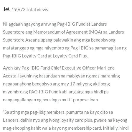
19,673 total views
Nilagdaan ngayong araw ng Pag-IBIG Fund at Landers
Superstore ang Memorandum of Agreement (MOA) sa Landers
Superstore Aseana upang palawakin ang mga benepisyong
matatanggap ng mga miyembro ng Pag-IBIG sa pamamagitan ng
Pag-IBIG Loyalty Card at Loyalty Card Plus.
Ayon kay Pag-IBIG Fund Chief Executive Officer Marilene
Acosta, layunin ng kasunduan na mabigyan ng mas maraming
napapanahong benepisyo ang may 17-milyong aktibong
miyembro ng PAG-IBIG Fund kabilang ang mga hindi pa
nangangailangan ng housing o multi-purpose loan.
“Sa ating mga pag-ibig members, pumunta na kayo dito sa
Landers, dalhin nyo ang iyong loyalty card plus, pwede na kayong
mag-shopping kahit wala kayo ng membership card. Initially, hindi