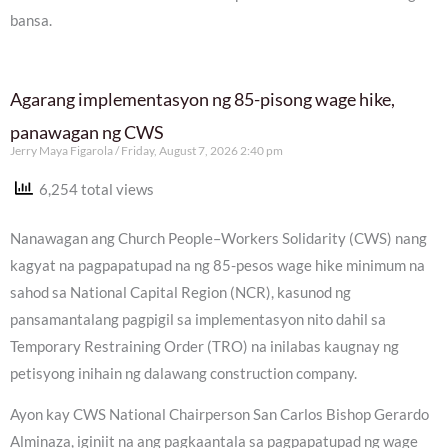
bansa.
Agarang implementasyon ng 85-pisong wage hike,
panawagan ng CWS
Jerry Maya Figarola
Friday, August 7, 2026 2:40 pm
6,254 total views
Nanawagan ang Church People–Workers Solidarity (CWS) nang
kagyat na pagpapatupad na ng 85-pesos wage hike minimum na
sahod sa National Capital Region (NCR), kasunod ng
pansamantalang pagpigil sa implementasyon nito dahil sa
Temporary Restraining Order (TRO) na inilabas kaugnay ng
petisyong inihain ng dalawang construction company.
Ayon kay CWS National Chairperson San Carlos Bishop Gerardo
Alminaza, iginiit na ang pagkaantala sa pagpapatupad ng wage