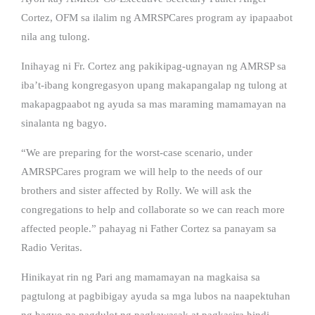
Cortez, OFM sa ilalim ng AMRSPCares program ay ipapaabot
nila ang tulong.
Inihayag ni Fr. Cortez ang pakikipag-ugnayan ng AMRSP sa
iba’t-ibang kongregasyon upang makapangalap ng tulong at
makapagpaabot ng ayuda sa mas maraming mamamayan na
sinalanta ng bagyo.
“We are preparing for the worst-case scenario, under
AMRSPCares program we will help to the needs of our
brothers and sister affected by Rolly. We will ask the
congregations to help and collaborate so we can reach more
affected people.” pahayag ni Father Cortez sa panayam sa
Radio Veritas.
Hinikayat rin ng Pari ang mamamayan na magkaisa sa
pagtulong at pagbibigay ayuda sa mga lubos na naapektuhan
ng bagyo na nagdulot ng pagkawasak at pagkasira hindi