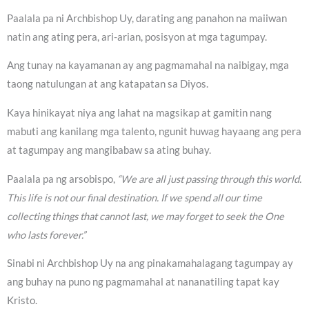
Paalala pa ni Archbishop Uy, darating ang panahon na maiiwan
natin ang ating pera, ari-arian, posisyon at mga tagumpay.
Ang tunay na kayamanan ay ang pagmamahal na naibigay, mga
taong natulungan at ang katapatan sa Diyos.
Kaya hinikayat niya ang lahat na magsikap at gamitin nang
mabuti ang kanilang mga talento, ngunit huwag hayaang ang pera
at tagumpay ang mangibabaw sa ating buhay.
Paalala pa ng arsobispo,
“We are all just passing through this world.
This life is not our final destination. If we spend all our time
collecting things that cannot last, we may forget to seek the One
who lasts forever.”
Sinabi ni Archbishop Uy na ang pinakamahalagang tagumpay ay
ang buhay na puno ng pagmamahal at nananatiling tapat kay
Kristo.