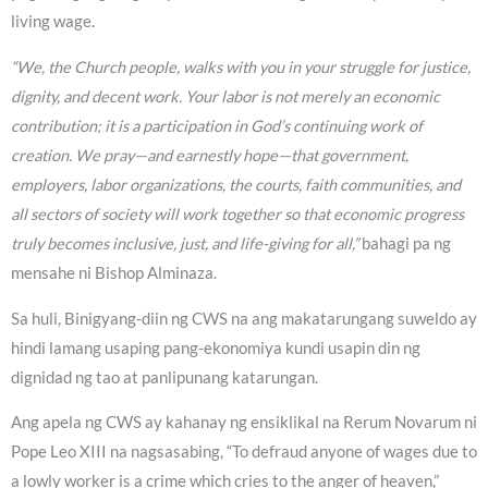
living wage.
“We, the Church people, walks with you in your struggle for justice,
dignity, and decent work. Your labor is not merely an economic
contribution; it is a participation in God’s continuing work of
creation. We pray—and earnestly hope—that government,
employers, labor organizations, the courts, faith communities, and
all sectors of society will work together so that economic progress
truly becomes inclusive, just, and life-giving for all,”
bahagi pa ng
mensahe ni Bishop Alminaza.
Sa huli, Binigyang-diin ng CWS na ang makatarungang suweldo ay
hindi lamang usaping pang-ekonomiya kundi usapin din ng
dignidad ng tao at panlipunang katarungan.
Ang apela ng CWS ay kahanay ng ensiklikal na Rerum Novarum ni
Pope Leo XIII na nagsasabing, “To defraud anyone of wages due to
a lowly worker is a crime which cries to the anger of heaven,”