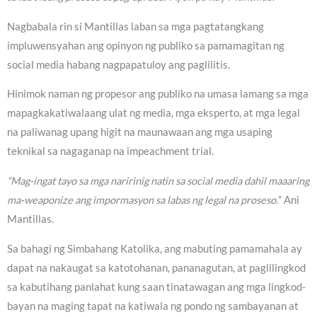
Nagbabala rin si Mantillas laban sa mga pagtatangkang
impluwensyahan ang opinyon ng publiko sa pamamagitan ng
social media habang nagpapatuloy ang paglilitis.
Hinimok naman ng propesor ang publiko na umasa lamang sa mga
mapagkakatiwalaang ulat ng media, mga eksperto, at mga legal
na paliwanag upang higit na maunawaan ang mga usaping
teknikal sa nagaganap na impeachment trial.
“Mag-ingat tayo sa mga naririnig natin sa social media dahil maaaring
ma-weaponize ang impormasyon sa labas ng legal na proseso.
” Ani
Mantillas.
Sa bahagi ng Simbahang Katolika, ang mabuting pamamahala ay
dapat na nakaugat sa katotohanan, pananagutan, at paglilingkod
sa kabutihang panlahat kung saan tinatawagan ang mga lingkod-
bayan na maging tapat na katiwala ng pondo ng sambayanan at