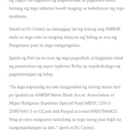
lamang ng mga tahanan kundi maging sa kabuhayan ng mga
residente.
Sinabi ni Fr. Cortez na tatanggap rin ng tulong ang AMRSP
mula sa mga nais na maging daluyan ng habag at awa ng
Panginoon para sa mga nangangailan.
Iginiit ng Pari na sa oras ng mga pagsubok at kagipitan tulad
ng pananalasa ng super typhoon Rolly ay napakahalaga ng
pagtutulungan ng lahat.
“Sa mga kapanalig na nais magpaabot ng tulong maari nyo
po ipadala sa AMRSP Metro Bank Accnt. Association of
Major Religious Superiors Special Fund MBTC 259-3-
25907445-3 or GCash and Paypal account 09667804425.
Wag po tayo magsawa tumulong sa mga taong mas higit na
nangangailangan sa atin.” apela ni Fr. Cortez.