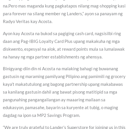
na.Pero mas maganda kung pagkatapos nilang mag-shopping kasi
para forever na silang member ng Landers,” ayon sa panayam ng
Radyo Veritas kay Acosta.
Ayon kay Acosta na bukod sa pagiging cash card, nagsisilbi ring
daan ang Pag-IBIG Loyalty Card Plus upang makakuha ng mga
diskwento, espesyal na alok, at reward points mula sa lumalawak
na hanay ng mga partner establishments ng ahensya.
Binigyang-diin din ni Acosta na malaking bahagi ng buwanang
gastusin ng maraming pamilyang Pilipino ang pamimili ng grocery
kaya’t makatutulong ang bagong partnership upang makabawas
sa kanilang gastusin dahil ang bawat pisong matitipid sa mga
pangunahing pangangailangan ay maaaring mailaan sa
edukasyon, pamasahe, bayarin sa kuryente at tubig, o maging
dagdag na ipon sa MP2 Savings Program.
“We are truly grateful to Lander’s Superstore for joining us in this