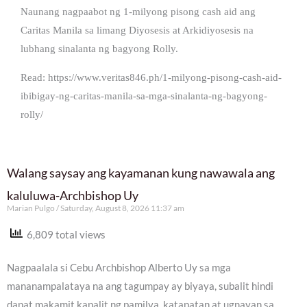
Naunang nagpaabot ng 1-milyong pisong cash aid ang
Caritas Manila sa limang Diyosesis at Arkidiyosesis na
lubhang sinalanta ng bagyong Rolly.
Read: https://www.veritas846.ph/1-milyong-pisong-cash-aid-
ibibigay-ng-caritas-manila-sa-mga-sinalanta-ng-bagyong-
rolly/
Walang saysay ang kayamanan kung nawawala ang
kaluluwa-Archbishop Uy
Marian Pulgo
Saturday, August 8, 2026 11:37 am
6,809 total views
Nagpaalala si Cebu Archbishop Alberto Uy sa mga
mananampalataya na ang tagumpay ay biyaya, subalit hindi
dapat makamit kapalit ng pamilya, katapatan at ugnayan sa