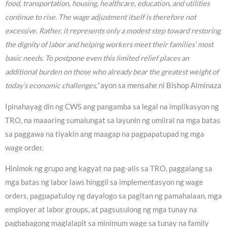
food, transportation, housing, healthcare, education, and utilities
continue to rise. The wage adjustment itself is therefore not
excessive. Rather, it represents only a modest step toward restoring
the dignity of labor and helping workers meet their families’ most
basic needs. To postpone even this limited relief places an
additional burden on those who already bear the greatest weight of
today’s economic challenges,”
ayon sa mensahe ni Bishop Alminaza
Ipinahayag din ng CWS ang pangamba sa legal na implikasyon ng
TRO, na maaaring sumalungat sa layunin ng umiiral na mga batas
sa paggawa na tiyakin ang maagap na pagpapatupad ng mga
wage order.
Hinimok ng grupo ang kagyat na pag-alis sa TRO, paggalang sa
mga batas ng labor laws hinggil sa implementasyon ng wage
orders, pagpapatuloy ng dayalogo sa pagitan ng pamahalaan, mga
employer at labor groups, at pagsusulong ng mga tunay na
pagbabagong maglalapit sa minimum wage sa tunay na family