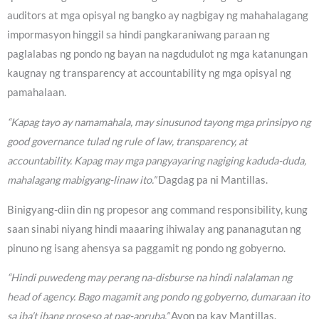
auditors at mga opisyal ng bangko ay nagbigay ng mahahalagang
impormasyon hinggil sa hindi pangkaraniwang paraan ng
paglalabas ng pondo ng bayan na nagdudulot ng mga katanungan
kaugnay ng transparency at accountability ng mga opisyal ng
pamahalaan.
“Kapag tayo ay namamahala, may sinusunod tayong mga prinsipyo ng
good governance tulad ng rule of law, transparency, at
accountability. Kapag may mga pangyayaring nagiging kaduda-duda,
mahalagang mabigyang-linaw ito.”
Dagdag pa ni Mantillas.
Binigyang-diin din ng propesor ang command responsibility, kung
saan sinabi niyang hindi maaaring ihiwalay ang pananagutan ng
pinuno ng isang ahensya sa paggamit ng pondo ng gobyerno.
“Hindi puwedeng may perang na-disburse na hindi nalalaman ng
head of agency. Bago magamit ang pondo ng gobyerno, dumaraan ito
sa iba’t ibang proseso at pag-apruba.”
Ayon pa kay Mantillas.