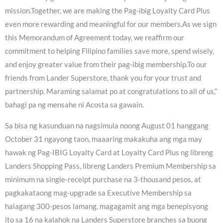
mission.Together, we are making the Pag-ibig Loyalty Card Plus
even more rewarding and meaningful for our members.As we sign
this Memorandum of Agreement today, we reaffirm our
commitment to helping Filipino families save more, spend wisely,
and enjoy greater value from their pag-ibig membership.To our
friends from Lander Superstore, thank you for your trust and
partnership. Maraming salamat po at congratulations to all of us,”
bahagi pa ng mensahe ni Acosta sa gawain.
Sa bisa ng kasunduan na nagsimula noong August 01 hanggang
October 31 ngayong taon, maaaring makakuha ang mga may
hawak ng Pag-IBIG Loyalty Card at Loyalty Card Plus ng libreng
Landers Shopping Pass, libreng Landers Premium Membership sa
minimum na single-receipt purchase na 3-thousand pesos, at
pagkakataong mag-upgrade sa Executive Membership sa
halagang 300-pesos lamang, magagamit ang mga benepisyong
ito sa 16 na kalahok na Landers Superstore branches sa buong