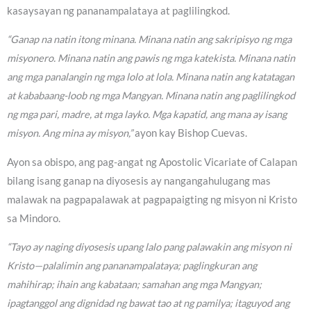
kasaysayan ng pananampalataya at paglilingkod.
“Ganap na natin itong minana. Minana natin ang sakripisyo ng mga
misyonero. Minana natin ang pawis ng mga katekista. Minana natin
ang mga panalangin ng mga lolo at lola. Minana natin ang katatagan
at kababaang-loob ng mga Mangyan. Minana natin ang paglilingkod
ng mga pari, madre, at mga layko. Mga kapatid, ang mana ay isang
misyon. Ang mina ay misyon,”
ayon kay Bishop Cuevas.
Ayon sa obispo, ang pag-angat ng Apostolic Vicariate of Calapan
bilang isang ganap na diyosesis ay nangangahulugang mas
malawak na pagpapalawak at pagpapaigting ng misyon ni Kristo
sa Mindoro.
“Tayo ay naging diyosesis upang lalo pang palawakin ang misyon ni
Kristo—palalimin ang pananampalataya; paglingkuran ang
mahihirap; ihain ang kabataan; samahan ang mga Mangyan;
ipagtanggol ang dignidad ng bawat tao at ng pamilya; itaguyod ang