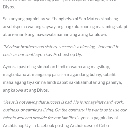
Diyos.
Sa kanyang pagninilay sa Ebanghelyo ni San Mateo, sinabi ng
arsobispo na walang saysay ang pagkakaroon ng maraming salapi
at ari-arian kung mawawala naman ang ating kaluluwa.
“My dear brothers and sisters, success is a blessing—but not if it
costs us our soul,”
ayon kay Archbishop Uy.
Ayon sa pastol ng simbahan hindi masama ang magsikap,
magtrabaho at mangarap para sa magandang buhay, subalit
mahalagang tiyakin na hindi dapat nakakalimutan ang pamilya,
ang kapwa at ang Diyos.
“Jesus is not saying that success is bad. He is not against hard work,
business, or earning a living. On the contrary, He wants us to use our
talents well and provide for our families,”
ayon sa pagninilay ni
Archbishop Uy sa facebook post ng Archdiocese of Cebu