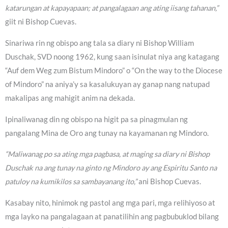
katarungan at kapayapaan; at pangalagaan ang ating iisang tahanan,”
giit ni Bishop Cuevas.
Sinariwa rin ng obispo ang tala sa diary ni Bishop William
Duschak, SVD noong 1962, kung saan isinulat niya ang katagang
“Auf dem Weg zum Bistum Mindoro” o “On the way to the Diocese
of Mindoro” na aniya’y sa kasalukuyan ay ganap nang natupad
makalipas ang mahigit anim na dekada.
Ipinaliwanag din ng obispo na higit pa sa pinagmulan ng
pangalang Mina de Oro ang tunay na kayamanan ng Mindoro.
“Maliwanag po sa ating mga pagbasa, at maging sa diary ni Bishop
Duschak na ang tunay na ginto ng Mindoro ay ang Espiritu Santo na
patuloy na kumikilos sa sambayanang ito,”
ani Bishop Cuevas.
Kasabay nito, hinimok ng pastol ang mga pari, mga relihiyoso at
mga layko na pangalagaan at panatilihin ang pagbubuklod bilang