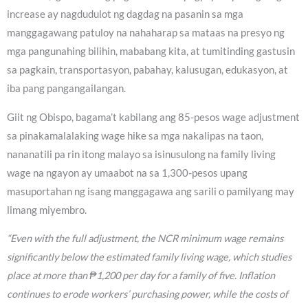
increase ay nagdudulot ng dagdag na pasanin sa mga
manggagawang patuloy na nahaharap sa mataas na presyo ng
mga pangunahing bilihin, mababang kita, at tumitinding gastusin
sa pagkain, transportasyon, pabahay, kalusugan, edukasyon, at
iba pang pangangailangan.
Giit ng Obispo, bagama’t kabilang ang 85-pesos wage adjustment
sa pinakamalalaking wage hike sa mga nakalipas na taon,
nananatili pa rin itong malayo sa isinusulong na family living
wage na ngayon ay umaabot na sa 1,300-pesos upang
masuportahan ng isang manggagawa ang sarili o pamilyang may
limang miyembro.
“Even with the full adjustment, the NCR minimum wage remains
significantly below the estimated family living wage, which studies
place at more than ₱1,200 per day for a family of five. Inflation
continues to erode workers’ purchasing power, while the costs of