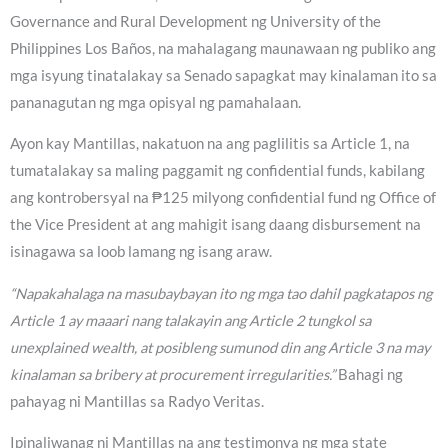
Governance and Rural Development ng University of the
Philippines Los Baños, na mahalagang maunawaan ng publiko ang
mga isyung tinatalakay sa Senado sapagkat may kinalaman ito sa
pananagutan ng mga opisyal ng pamahalaan.
Ayon kay Mantillas, nakatuon na ang paglilitis sa Article 1, na
tumatalakay sa maling paggamit ng confidential funds, kabilang
ang kontrobersyal na ₱125 milyong confidential fund ng Office of
the Vice President at ang mahigit isang daang disbursement na
isinagawa sa loob lamang ng isang araw.
“Napakahalaga na masubaybayan ito ng mga tao dahil pagkatapos ng
Article 1 ay maaari nang talakayin ang Article 2 tungkol sa
unexplained wealth, at posibleng sumunod din ang Article 3 na may
kinalaman sa bribery at procurement irregularities.”
Bahagi ng
pahayag ni Mantillas sa Radyo Veritas.
Ipinaliwanag ni Mantillas na ang testimonya ng mga state