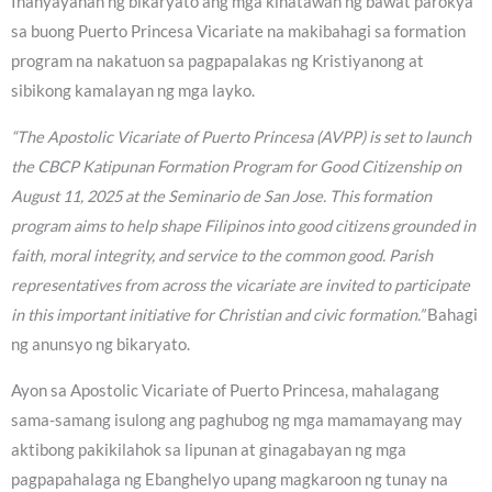
Inanyayahan ng bikaryato ang mga kinatawan ng bawat parokya
sa buong Puerto Princesa Vicariate na makibahagi sa formation
program na nakatuon sa pagpapalakas ng Kristiyanong at
sibikong kamalayan ng mga layko.
“The Apostolic Vicariate of Puerto Princesa (AVPP) is set to launch
the CBCP Katipunan Formation Program for Good Citizenship on
August 11, 2025 at the Seminario de San Jose. This formation
program aims to help shape Filipinos into good citizens grounded in
faith, moral integrity, and service to the common good. Parish
representatives from across the vicariate are invited to participate
in this important initiative for Christian and civic formation.”
Bahagi
ng anunsyo ng bikaryato.
Ayon sa Apostolic Vicariate of Puerto Princesa, mahalagang
sama-samang isulong ang paghubog ng mga mamamayang may
aktibong pakikilahok sa lipunan at ginagabayan ng mga
pagpapahalaga ng Ebanghelyo upang magkaroon ng tunay na