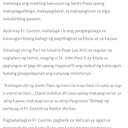
mahalaga ang maikling bakasyon ng Santo Papa upang
makapagpahinga, makapagdasal, at makapagtuon sa mga
nakabinbing gawain.
Ayon kay Fr. Gaston, mahalaga rin ang pangangalaga sa
kalusugan bilang bahagi ng paglilingkod sa Diyos at sa kapwa.
Ibinahagi rin ng Pari na tulad ni Pope Leo XIV na regular na
naglalaro ng tennis, maging si St. John Paul II ay kilala sa
paglangoy at pag-ski upang mapanatili ang mabuting kalusugan
habang ginagampanan ang kanyang ministeryo.
“Kailangan din ng Santo Papa ng exercise kaya tayo rin sana ay nag-
e-exercise tayo… Dapat malakas din tayo upang makapag-serve sa
ating kapwa, makapag-serve sa ating Panginoon.”
Bahagi ng
pahayag ni Fr. Gaston sa Radyo Veritas.
Pagbabahagi ni Fr. Gaston, pagbalik sa Vatican ay agad na
ipinagpatuloy ng Santo Papa ang kanyang mga pastoral na