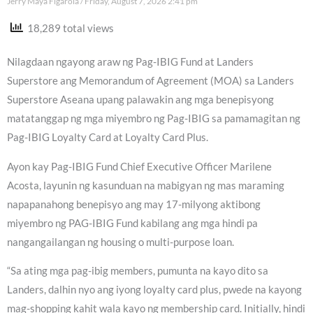
Jerry Maya Figarola
Friday, August 7, 2026 2:41 pm
18,289 total views
Nilagdaan ngayong araw ng Pag-IBIG Fund at Landers
Superstore ang Memorandum of Agreement (MOA) sa Landers
Superstore Aseana upang palawakin ang mga benepisyong
matatanggap ng mga miyembro ng Pag-IBIG sa pamamagitan ng
Pag-IBIG Loyalty Card at Loyalty Card Plus.
Ayon kay Pag-IBIG Fund Chief Executive Officer Marilene
Acosta, layunin ng kasunduan na mabigyan ng mas maraming
napapanahong benepisyo ang may 17-milyong aktibong
miyembro ng PAG-IBIG Fund kabilang ang mga hindi pa
nangangailangan ng housing o multi-purpose loan.
“Sa ating mga pag-ibig members, pumunta na kayo dito sa
Landers, dalhin nyo ang iyong loyalty card plus, pwede na kayong
mag-shopping kahit wala kayo ng membership card. Initially, hindi