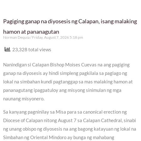
Pagiging ganap na diyosesis ng Calapan, isang malaking
hamon at pananagutan
Norman Dequia
Friday, August 7, 2026 5:18 pm
23,328 total views
Nanindigan si Calapan Bishop Moises Cuevas na ang pagiging
ganap na diyosesis ay hindi simpleng pagkilala sa paglago ng
lokal na simbahan kundi pagtanggap sa mas malaking hamon at
pananagutang ipagpatuloy ang misyong sinimulan ng mga
naunang misyonero.
Sa kanyang pagninilay sa Misa para sa canonical erection ng
Diocese of Calapan nitong August 7 sa Calapan Cathedral, sinabi
ng unang obispo ng diyosesis na ang bagong katayuan ng lokal na
Simbahan ng Oriental Mindoro ay bunga ng mahabang