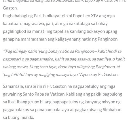
hindi maganda sa ilang tao sa Simbahan, balik tayo kay Kristo.”
Ani Fr.
Gaston.
Pagbabahagi ng Pari, hinikayat din ni Pope Leo XIV ang mga
kabataan, mag-asawa, pari, at mga nakatalaga sa buhay
paglilingkod na manatiling tapat sa kanilang bokasyon upang
ganap na maramdaman ang kaligayahang hatid ng Panginoon.
“‘Pag ibinigay natin ‘yung buhay natin sa Panginoon—kahit hindi sa
pagpapari o sa pagmamadre, kahit sa pag-aasawa, sa pamilya, o kahit
walang asawa, Kung saan tayo, doon tayo nilagay ng Panginoon, at
‘pag faithful tayo ay magiging masaya tayo.”
Ayon kay Fr. Gaston.
Samantala, sinabi rin ni Fr. Gaston na nagpapatuloy ang mga
gawain ng Santo Papa sa Vatican, kabilang ang pakikipagpulong
sa iba’t ibang grupo bilang pagpapatuloy ng kanyang misyon ng
pagpapalakas sa pananampalataya at pagkakaisa ng Simbahan
sa buong mundo.