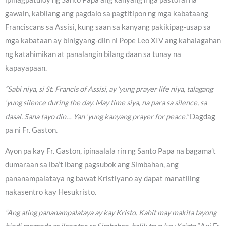
gawain, kabilang ang pagdalo sa pagtitipon ng mga kabataang
Franciscans sa Assisi, kung saan sa kanyang pakikipag-usap sa
mga kabataan ay binigyang-diin ni Pope Leo XIV ang kahalagahan
ng katahimikan at panalangin bilang daan sa tunay na
kapayapaan.
“Sabi niya, si St. Francis of Assisi, ay ‘yung prayer life niya, talagang
‘yung silence during the day. May time siya, na para sa silence, sa
dasal. Sana tayo din… Yan ‘yung kanyang prayer for peace.”
Dagdag
pa ni Fr. Gaston.
Ayon pa kay Fr. Gaston, ipinaalala rin ng Santo Papa na bagama’t
dumaraan sa iba’t ibang pagsubok ang Simbahan, ang
pananampalataya ng bawat Kristiyano ay dapat manatiling
nakasentro kay Hesukristo.
“Ang ating pananampalataya ay kay Kristo. Kahit may makita tayong