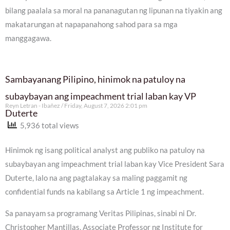
bilang paalala sa moral na pananagutan ng lipunan na tiyakin ang
makatarungan at napapanahong sahod para sa mga
manggagawa.
Sambayanang Pilipino, hinimok na patuloy na
subaybayan ang impeachment trial laban kay VP
Reyn Letran - Ibañez
Friday, August 7, 2026 2:01 pm
Duterte
5,936 total views
Hinimok ng isang political analyst ang publiko na patuloy na
subaybayan ang impeachment trial laban kay Vice President Sara
Duterte, lalo na ang pagtalakay sa maling paggamit ng
confidential funds na kabilang sa Article 1 ng impeachment.
Sa panayam sa programang Veritas Pilipinas, sinabi ni Dr.
Christopher Mantillas, Associate Professor ng Institute for