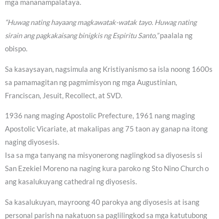
mga mananampalataya.
“Huwag nating hayaang magkawatak-watak tayo. Huwag nating
sirain ang pagkakaisang binigkis ng Espiritu Santo,”
paalala ng
obispo.
Sa kasaysayan, nagsimula ang Kristiyanismo sa isla noong 1600s
sa pamamagitan ng pagmimisyon ng mga Augustinian,
Franciscan, Jesuit, Recollect, at SVD.
1936 nang maging Apostolic Prefecture, 1961 nang maging
Apostolic Vicariate, at makalipas ang 75 taon ay ganap na itong
naging diyosesis.
Isa sa mga tanyang na misyonerong naglingkod sa diyosesis si
San Ezekiel Moreno na naging kura paroko ng Sto Nino Church o
ang kasalukuyang cathedral ng diyosesis.
Sa kasalukuyan, mayroong 40 parokya ang diyosesis at isang
personal parish na nakatuon sa paglilingkod sa mga katutubong