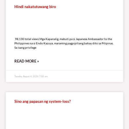
Hindi nakatutuwang biro
98,130 total views
98,130 total views Mga Kapanalig, mabuti pa si Japanese Ambassador to the
Philippines na si Endo Kazuya, maraming pagpipiliang bahay dito sa Pilipinas.
Sa isang privilege
READ MORE »
Tuesday, August 4, 2026 7:00 am
Sino ang papasan ng system-loss?
130,149 total views