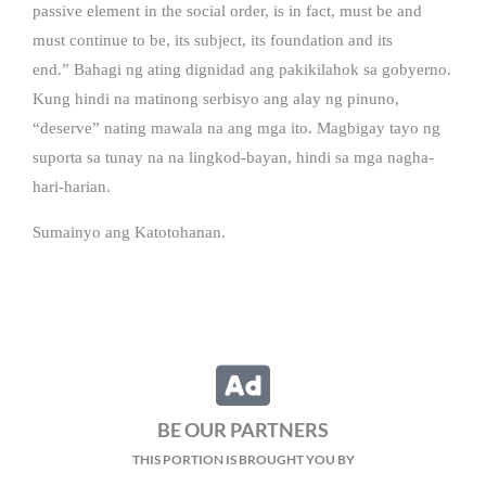
passive element in the social order, is in fact, must be and
must continue to be, its subject, its foundation and its
end.” Bahagi ng ating dignidad ang pakikilahok sa gobyerno.
Kung hindi na matinong serbisyo ang alay ng pinuno,
“deserve” nating mawala na ang mga ito. Magbigay tayo ng
suporta sa tunay na na lingkod-bayan, hindi sa mga nagha-
hari-harian.
Sumainyo ang Katotohanan.
BE OUR PARTNERS
THIS PORTION IS BROUGHT YOU BY