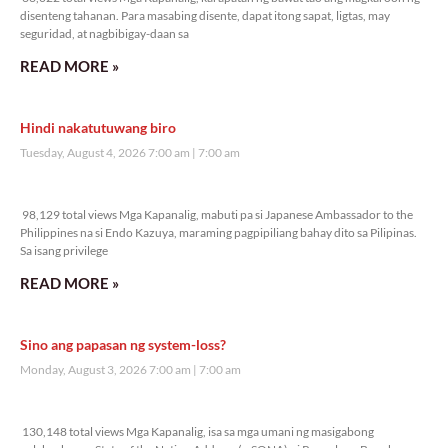
disenteng tahanan. Para masabing disente, dapat itong sapat, ligtas, may
seguridad, at nagbibigay-daan sa
READ MORE »
Hindi nakatutuwang biro
Tuesday, August 4, 2026 7:00 am
7:00 am
98,129 total views
98,129 total views Mga Kapanalig, mabuti pa si Japanese Ambassador to the
Philippines na si Endo Kazuya, maraming pagpipiliang bahay dito sa Pilipinas.
Sa isang privilege
READ MORE »
Sino ang papasan ng system-loss?
Monday, August 3, 2026 7:00 am
7:00 am
130,148 total views
130,148 total views Mga Kapanalig, isa sa mga umani ng masigabong