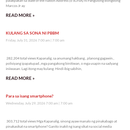
palakpakan sa State of the Nation Address (o SONA) ni Pangulong Bongbong
Marcos Jr ay
READ MORE »
KULANG SA SONA NI PBBM
Friday, July 31, 2026 7:00 am
7:00 am
282,204 total views
282,204 total views Kapanalig, sa anumang hakbang., planong gagawin.,
polisiyang ipapatupad.,mga pangakong binitiwan, o mga usapin na sadyang
iniiwasan. Lagi itong may kulang. Hindi ibig sabihin,
READ MORE »
Para sa isang smartphone?
Wednesday, July 29, 2026 7:00 am
7:00 am
303,712 total views
303,712 total views Mga Kapanalig, sinong ayaw manalo ng pinakabago at
pinakasikat na smartphone? Ganito inakit ng isang sikat na social media