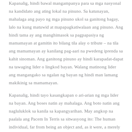
Kapanalig, hindi bawal mangampanya para sa mga nasyonal
na kandidato ang ating lokal na pinuno. Sa katunayan,
mahalaga ang payo ng mga pinuno ukol sa ganitong bagay,
lalo na kung matuwid at mapapagkatiwalaan ang pinuno. Ang
hindi tama ay ang manghimasok sa pagpapasiya ng
mamamayan at gamitin ito bilang tila alay o tribute – na tila
ang mamamayan ay kanilang pag-aari na pwedeng iprenda sa
kahit sinoman. Ang ganitong pinuno ay hindi karapadat-dapat
na tawaging lider o lingkod bayan. Walang matinong lider
ang mangangako sa ngalan ng bayan ng hindi man lamang
makikinig sa mamamayan.
Kapanalig, hindi tayo kasangkapan o ari-arian ng mga lider
na bayan. Ang boses natin ay mahalaga. Ang boto natin ang
nagluluklok sa kanila sa kapangyarihan. May angkop na
paalala ang Pacem In Terris sa sitwasyong ito: The human
individual, far from being an object and, as it were, a merely