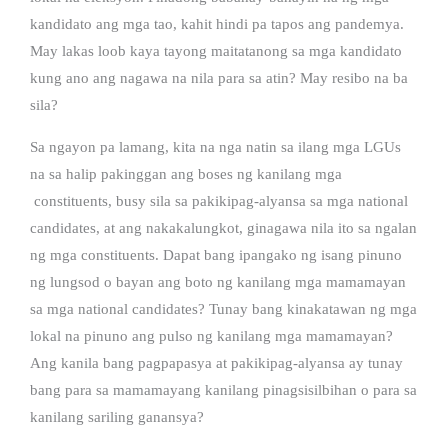
kandidato ang mga tao, kahit hindi pa tapos ang pandemya.
May lakas loob kaya tayong maitatanong sa mga kandidato
kung ano ang nagawa na nila para sa atin? May resibo na ba
sila?
Sa ngayon pa lamang, kita na nga natin sa ilang mga LGUs
na sa halip pakinggan ang boses ng kanilang mga
constituents, busy sila sa pakikipag-alyansa sa mga national
candidates, at ang nakakalungkot, ginagawa nila ito sa ngalan
ng mga constituents. Dapat bang ipangako ng isang pinuno
ng lungsod o bayan ang boto ng kanilang mga mamamayan
sa mga national candidates? Tunay bang kinakatawan ng mga
lokal na pinuno ang pulso ng kanilang mga mamamayan?
Ang kanila bang pagpapasya at pakikipag-alyansa ay tunay
bang para sa mamamayang kanilang pinagsisilbihan o para sa
kanilang sariling ganansya?