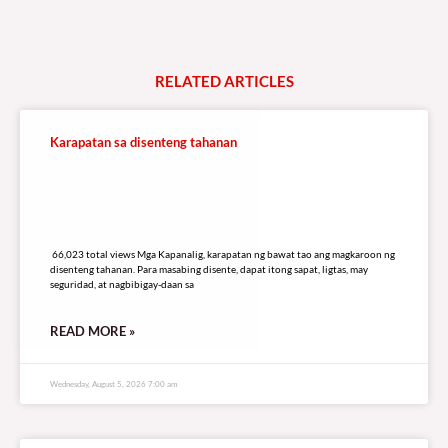
RELATED
A
R
T
I
C
L
E
S
Karapatan sa disenteng tahanan
66,023 total views
66,023 total views Mga Kapanalig, karapatan ng bawat tao ang magkaroon ng
disenteng tahanan. Para masabing disente, dapat itong sapat, ligtas, may
seguridad, at nagbibigay-daan sa
READ MORE »
Wednesday, August 5, 2026 7:00 am