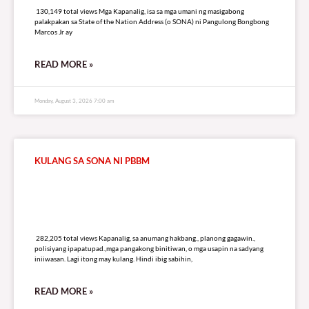
130,149 total views Mga Kapanalig, isa sa mga umani ng masigabong
palakpakan sa State of the Nation Address (o SONA) ni Pangulong Bongbong
Marcos Jr ay
READ MORE »
Monday, August 3, 2026 7:00 am
KULANG SA SONA NI PBBM
282,205 total views
282,205 total views Kapanalig, sa anumang hakbang., planong gagawin.,
polisiyang ipapatupad.,mga pangakong binitiwan, o mga usapin na sadyang
iniiwasan. Lagi itong may kulang. Hindi ibig sabihin,
READ MORE »