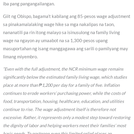
iba pang pangangailangan.
Giit ng Obispo, bagama’t kabilang ang 85-pesos wage adjustment
sa pinakamalalaking wage hike sa mga nakalipas na taon,
nananatili pa rin itong malayo sa isinusulong na family living
wage na ngayon ay umaabot na sa 1,300-pesos upang
masuportahan ng isang manggagawa ang sarili o pamilyang may
limang miyembro.
“Even with the full adjustment, the NCR minimum wage remains
significantly below the estimated family living wage, which studies
place at more than ₱1,200 per day for a family of five. Inflation
continues to erode workers’ purchasing power, while the costs of
food, transportation, housing, healthcare, education, and utilities
continue to rise. The wage adjustment itself is therefore not
excessive. Rather, it represents only a modest step toward restoring
the dignity of labor and helping workers meet their families’ most
basic needs. To postpone even this limited relief places an