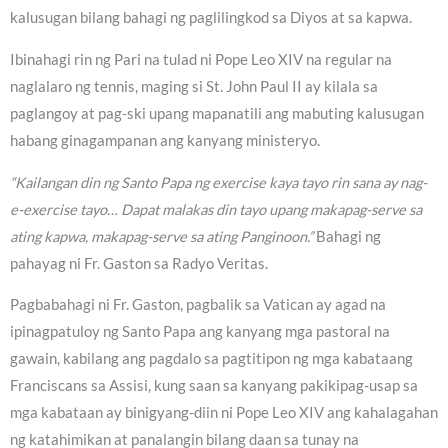
kalusugan bilang bahagi ng paglilingkod sa Diyos at sa kapwa.
Ibinahagi rin ng Pari na tulad ni Pope Leo XIV na regular na
naglalaro ng tennis, maging si St. John Paul II ay kilala sa
paglangoy at pag-ski upang mapanatili ang mabuting kalusugan
habang ginagampanan ang kanyang ministeryo.
“Kailangan din ng Santo Papa ng exercise kaya tayo rin sana ay nag-
e-exercise tayo… Dapat malakas din tayo upang makapag-serve sa
ating kapwa, makapag-serve sa ating Panginoon.”
Bahagi ng
pahayag ni Fr. Gaston sa Radyo Veritas.
Pagbabahagi ni Fr. Gaston, pagbalik sa Vatican ay agad na
ipinagpatuloy ng Santo Papa ang kanyang mga pastoral na
gawain, kabilang ang pagdalo sa pagtitipon ng mga kabataang
Franciscans sa Assisi, kung saan sa kanyang pakikipag-usap sa
mga kabataan ay binigyang-diin ni Pope Leo XIV ang kahalagahan
ng katahimikan at panalangin bilang daan sa tunay na