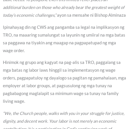
additional burden on those who already bear the greatest weight of
today’s economic challenges,”
ayon sa mensahe ni Bishop Alminaza
Ipinahayag din ng CWS ang pangamba sa legal na implikasyon ng
TRO, na maaaring sumalungat sa layunin ng umiiral na mga batas
sa paggawa na tiyakin ang maagap na pagpapatupad ng mga
wage order.
Hinimok ng grupo ang kagyat na pag-alis sa TRO, paggalang sa
mga batas ng labor laws hinggil sa implementasyon ng wage
orders, pagpapatuloy ng dayalogo sa pagitan ng pamahalaan, mga
employer at labor groups, at pagsusulong ng mga tunay na
pagbabagong maglalapit sa minimum wage sa tunay na family
living wage.
“We, the Church people, walks with you in your struggle for justice,
dignity, and decent work. Your labor is not merely an economic
contribution; it is a participation in God’s continuing work of