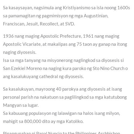
Sa kasaysayan, nagsimula ang Kristiyanismo sa isla noong 1600s
sa pamamagitan ng pagmimisyon ng mga Augustinian,
Franciscan, Jesuit, Recollect, at SVD.
1936 nang maging Apostolic Prefecture, 1961 nang maging
Apostolic Vicariate, at makalipas ang 75 taon ay ganap na itong
naging diyosesis.
Isa sa mga tanyang na misyonerong naglingkod sa diyosesis si
San Ezekiel Moreno na naging kura paroko ng Sto Nino Church o
ang kasalukuyang cathedral ng diyosesis.
Sa kasalukuyan, mayroong 40 parokya ang diyosesis at isang
personal parish na nakatuon sa paglilingkod sa mga katutubong
Mangyan sa lugar.
Sa kabuuang populasyon ng lalawigan na halos isang milyon,
mahigit sa 800,000 dito ay mga Katoliko.
Pinangunahan ni Papal Nuncio to the Philippines Archbishop