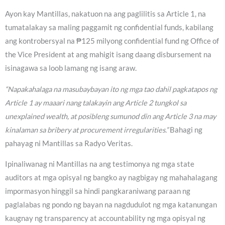
Ayon kay Mantillas, nakatuon na ang paglilitis sa Article 1, na
tumatalakay sa maling paggamit ng confidential funds, kabilang
ang kontrobersyal na ₱125 milyong confidential fund ng Office of
the Vice President at ang mahigit isang daang disbursement na
isinagawa sa loob lamang ng isang araw.
“Napakahalaga na masubaybayan ito ng mga tao dahil pagkatapos ng
Article 1 ay maaari nang talakayin ang Article 2 tungkol sa
unexplained wealth, at posibleng sumunod din ang Article 3 na may
kinalaman sa bribery at procurement irregularities.”
Bahagi ng
pahayag ni Mantillas sa Radyo Veritas.
Ipinaliwanag ni Mantillas na ang testimonya ng mga state
auditors at mga opisyal ng bangko ay nagbigay ng mahahalagang
impormasyon hinggil sa hindi pangkaraniwang paraan ng
paglalabas ng pondo ng bayan na nagdudulot ng mga katanungan
kaugnay ng transparency at accountability ng mga opisyal ng