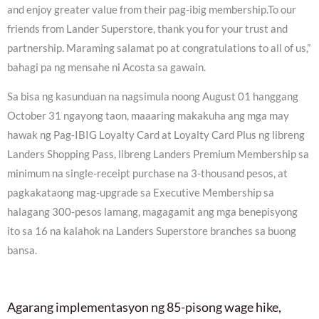
and enjoy greater value from their pag-ibig membership.To our
friends from Lander Superstore, thank you for your trust and
partnership. Maraming salamat po at congratulations to all of us,”
bahagi pa ng mensahe ni Acosta sa gawain.
Sa bisa ng kasunduan na nagsimula noong August 01 hanggang
October 31 ngayong taon, maaaring makakuha ang mga may
hawak ng Pag-IBIG Loyalty Card at Loyalty Card Plus ng libreng
Landers Shopping Pass, libreng Landers Premium Membership sa
minimum na single-receipt purchase na 3-thousand pesos, at
pagkakataong mag-upgrade sa Executive Membership sa
halagang 300-pesos lamang, magagamit ang mga benepisyong
ito sa 16 na kalahok na Landers Superstore branches sa buong
bansa.
Agarang implementasyon ng 85-pisong wage hike,