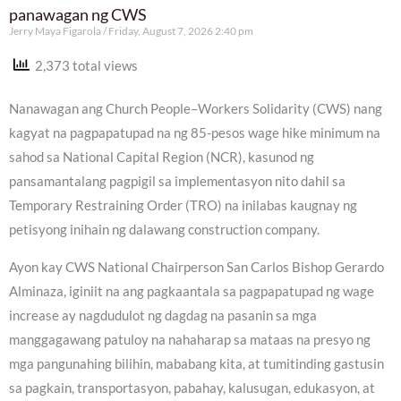
panawagan ng CWS
Jerry Maya Figarola
Friday, August 7, 2026 2:40 pm
2,373 total views
Nanawagan ang Church People–Workers Solidarity (CWS) nang
kagyat na pagpapatupad na ng 85-pesos wage hike minimum na
sahod sa National Capital Region (NCR), kasunod ng
pansamantalang pagpigil sa implementasyon nito dahil sa
Temporary Restraining Order (TRO) na inilabas kaugnay ng
petisyong inihain ng dalawang construction company.
Ayon kay CWS National Chairperson San Carlos Bishop Gerardo
Alminaza, iginiit na ang pagkaantala sa pagpapatupad ng wage
increase ay nagdudulot ng dagdag na pasanin sa mga
manggagawang patuloy na nahaharap sa mataas na presyo ng
mga pangunahing bilihin, mababang kita, at tumitinding gastusin
sa pagkain, transportasyon, pabahay, kalusugan, edukasyon, at