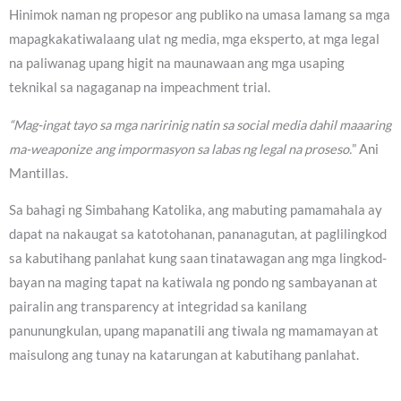
Hinimok naman ng propesor ang publiko na umasa lamang sa mga
mapagkakatiwalaang ulat ng media, mga eksperto, at mga legal
na paliwanag upang higit na maunawaan ang mga usaping
teknikal sa nagaganap na impeachment trial.
“Mag-ingat tayo sa mga naririnig natin sa social media dahil maaaring
ma-weaponize ang impormasyon sa labas ng legal na proseso.
” Ani
Mantillas.
Sa bahagi ng Simbahang Katolika, ang mabuting pamamahala ay
dapat na nakaugat sa katotohanan, pananagutan, at paglilingkod
sa kabutihang panlahat kung saan tinatawagan ang mga lingkod-
bayan na maging tapat na katiwala ng pondo ng sambayanan at
pairalin ang transparency at integridad sa kanilang
panunungkulan, upang mapanatili ang tiwala ng mamamayan at
maisulong ang tunay na katarungan at kabutihang panlahat.