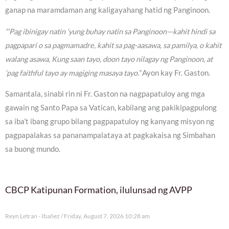
ganap na maramdaman ang kaligayahang hatid ng Panginoon.
“‘Pag ibinigay natin ‘yung buhay natin sa Panginoon—kahit hindi sa
pagpapari o sa pagmamadre, kahit sa pag-aasawa, sa pamilya, o kahit
walang asawa, Kung saan tayo, doon tayo nilagay ng Panginoon, at
‘pag faithful tayo ay magiging masaya tayo.”
Ayon kay Fr. Gaston.
Samantala, sinabi rin ni Fr. Gaston na nagpapatuloy ang mga
gawain ng Santo Papa sa Vatican, kabilang ang pakikipagpulong
sa iba’t ibang grupo bilang pagpapatuloy ng kanyang misyon ng
pagpapalakas sa pananampalataya at pagkakaisa ng Simbahan
sa buong mundo.
CBCP Katipunan Formation, ilulunsad ng AVPP
Reyn Letran - Ibañez
Friday, August 7, 2026 10:28 am