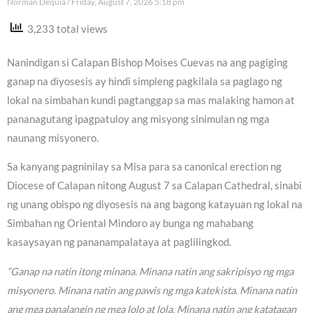
Norman Dequia
Friday, August 7, 2026 5:18 pm
3,233 total views
Nanindigan si Calapan Bishop Moises Cuevas na ang pagiging
ganap na diyosesis ay hindi simpleng pagkilala sa paglago ng
lokal na simbahan kundi pagtanggap sa mas malaking hamon at
pananagutang ipagpatuloy ang misyong sinimulan ng mga
naunang misyonero.
Sa kanyang pagninilay sa Misa para sa canonical erection ng
Diocese of Calapan nitong August 7 sa Calapan Cathedral, sinabi
ng unang obispo ng diyosesis na ang bagong katayuan ng lokal na
Simbahan ng Oriental Mindoro ay bunga ng mahabang
kasaysayan ng pananampalataya at paglilingkod.
“Ganap na natin itong minana. Minana natin ang sakripisyo ng mga
misyonero. Minana natin ang pawis ng mga katekista. Minana natin
ang mga panalangin ng mga lolo at lola. Minana natin ang katatagan