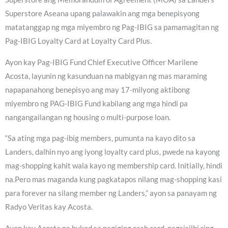
Superstore Aseana upang palawakin ang mga benepisyong
matatanggap ng mga miyembro ng Pag-IBIG sa pamamagitan ng
Pag-IBIG Loyalty Card at Loyalty Card Plus.
Ayon kay Pag-IBIG Fund Chief Executive Officer Marilene
Acosta, layunin ng kasunduan na mabigyan ng mas maraming
napapanahong benepisyo ang may 17-milyong aktibong
miyembro ng PAG-IBIG Fund kabilang ang mga hindi pa
nangangailangan ng housing o multi-purpose loan.
“Sa ating mga pag-ibig members, pumunta na kayo dito sa
Landers, dalhin nyo ang iyong loyalty card plus, pwede na kayong
mag-shopping kahit wala kayo ng membership card. Initially, hindi
na.Pero mas maganda kung pagkatapos nilang mag-shopping kasi
para forever na silang member ng Landers,” ayon sa panayam ng
Radyo Veritas kay Acosta.