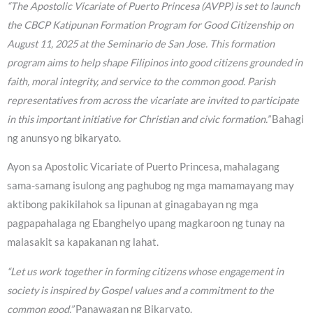
“The Apostolic Vicariate of Puerto Princesa (AVPP) is set to launch
the CBCP Katipunan Formation Program for Good Citizenship on
August 11, 2025 at the Seminario de San Jose. This formation
program aims to help shape Filipinos into good citizens grounded in
faith, moral integrity, and service to the common good. Parish
representatives from across the vicariate are invited to participate
in this important initiative for Christian and civic formation.”
Bahagi
ng anunsyo ng bikaryato.
Ayon sa Apostolic Vicariate of Puerto Princesa, mahalagang
sama-samang isulong ang paghubog ng mga mamamayang may
aktibong pakikilahok sa lipunan at ginagabayan ng mga
pagpapahalaga ng Ebanghelyo upang magkaroon ng tunay na
malasakit sa kapakanan ng lahat.
“Let us work together in forming citizens whose engagement in
society is inspired by Gospel values and a commitment to the
common good,”
Panawagan ng Bikaryato.