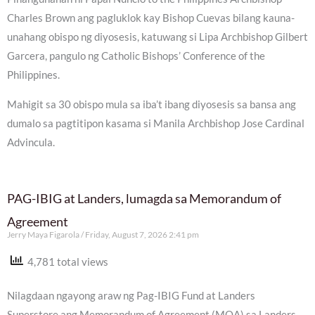
Charles Brown ang pagluklok kay Bishop Cuevas bilang kauna-
unahang obispo ng diyosesis, katuwang si Lipa Archbishop Gilbert
Garcera, pangulo ng Catholic Bishops’ Conference of the
Philippines.
Mahigit sa 30 obispo mula sa iba’t ibang diyosesis sa bansa ang
dumalo sa pagtitipon kasama si Manila Archbishop Jose Cardinal
Advincula.
PAG-IBIG at Landers, lumagda sa Memorandum of
Agreement
Jerry Maya Figarola
Friday, August 7, 2026 2:41 pm
4,781 total views
Nilagdaan ngayong araw ng Pag-IBIG Fund at Landers
Superstore ang Memorandum of Agreement (MOA) sa Landers