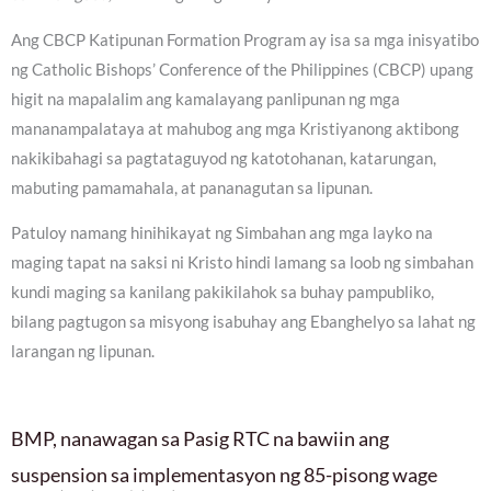
Ang CBCP Katipunan Formation Program ay isa sa mga inisyatibo
ng Catholic Bishops’ Conference of the Philippines (CBCP) upang
higit na mapalalim ang kamalayang panlipunan ng mga
mananampalataya at mahubog ang mga Kristiyanong aktibong
nakikibahagi sa pagtataguyod ng katotohanan, katarungan,
mabuting pamamahala, at pananagutan sa lipunan.
Patuloy namang hinihikayat ng Simbahan ang mga layko na
maging tapat na saksi ni Kristo hindi lamang sa loob ng simbahan
kundi maging sa kanilang pakikilahok sa buhay pampubliko,
bilang pagtugon sa misyong isabuhay ang Ebanghelyo sa lahat ng
larangan ng lipunan.
BMP, nanawagan sa Pasig RTC na bawiin ang
suspension sa implementasyon ng 85-pisong wage