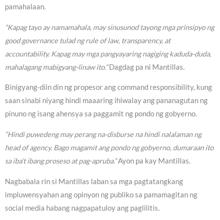
pamahalaan.
“Kapag tayo ay namamahala, may sinusunod tayong mga prinsipyo ng
good governance tulad ng rule of law, transparency, at
accountability. Kapag may mga pangyayaring nagiging kaduda-duda,
mahalagang mabigyang-linaw ito.”
Dagdag pa ni Mantillas.
Binigyang-diin din ng propesor ang command responsibility, kung
saan sinabi niyang hindi maaaring ihiwalay ang pananagutan ng
pinuno ng isang ahensya sa paggamit ng pondo ng gobyerno.
“Hindi puwedeng may perang na-disburse na hindi nalalaman ng
head of agency. Bago magamit ang pondo ng gobyerno, dumaraan ito
sa iba’t ibang proseso at pag-apruba.”
Ayon pa kay Mantillas.
Nagbabala rin si Mantillas laban sa mga pagtatangkang
impluwensyahan ang opinyon ng publiko sa pamamagitan ng
social media habang nagpapatuloy ang paglilitis.