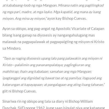
at kababaang-loob ng mga Mangyan. Minana natin ang paglilingkod
ng mga pari, madre, at mga layko. Mga kapatid, ang mana ay isang
misyon. Ang mina ay misyon,”
ayon kay Bishop Cuevas.
Ayon sa obispo, ang pag-angat ng Apostolic Vicariate of Calapan
bilang isang ganap na diyosesis ay nangangahulugang mas
malawak na pagpapalawak at pagpapaigting ng misyon ni Kristo
sa Mindoro.
“Tayo ay naging diyosesis upang lalo pang palawakin ang misyon ni
Kristo—palalimin ang pananampalataya; paglingkuran ang
mahihirap; ihain ang kabataan; samahan ang mga Mangyan;
ipagtanggol ang dignidad ng bawat tao at ng pamilya; itaguyod ang
katarungan at kapayapaan; at pangalagaan ang ating iisang tahanan,”
giit ni Bishop Cuevas.
Sinariwa rin ng obispo ang tala sa diary ni Bishop William
Duschak, SVD noong 1962, kung saan isinulat niya ang katagang