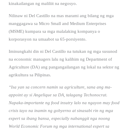
kinakailangan ng maliliit na negosyo.
Nilinaw ni Del Castillo na mas marami ang bilang ng mga
manggagawa sa Micro Small and Medium Enterprises
(MSME) kumpara sa mga malalaking kompanya o
korporasyon na umaabot sa 65-porsiyento.
Iminungkahi din ni Del Castillo na tutukan ng mga susunod
na economic managers lalu ng kalihim ng Department of
Agriculture (DA) ang pangangailangan ng lokal na sektor ng
agrikultura sa Pilipinas.
“Isa yan sa concern namin sa agriculture, sana ang ma-
appoint ay si Angelique sa DA, talagang Techonocrat.
Napaka-importante ng food insutry lalo na ngayon may food
crisis tayo na inamin ng gobyerno at sinasabi rin ng mga
expert sa ibang bansa, especially nabanggit nga noong
World Economic Forum ng mga international expert sa