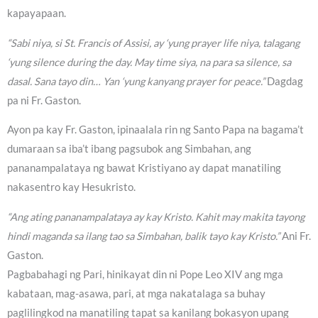
kapayapaan.
“Sabi niya, si St. Francis of Assisi, ay ‘yung prayer life niya, talagang
‘yung silence during the day. May time siya, na para sa silence, sa
dasal. Sana tayo din… Yan ‘yung kanyang prayer for peace.”
Dagdag
pa ni Fr. Gaston.
Ayon pa kay Fr. Gaston, ipinaalala rin ng Santo Papa na bagama’t
dumaraan sa iba’t ibang pagsubok ang Simbahan, ang
pananampalataya ng bawat Kristiyano ay dapat manatiling
nakasentro kay Hesukristo.
“Ang ating pananampalataya ay kay Kristo. Kahit may makita tayong
hindi maganda sa ilang tao sa Simbahan, balik tayo kay Kristo.”
Ani Fr.
Gaston.
Pagbabahagi ng Pari, hinikayat din ni Pope Leo XIV ang mga
kabataan, mag-asawa, pari, at mga nakatalaga sa buhay
paglilingkod na manatiling tapat sa kanilang bokasyon upang