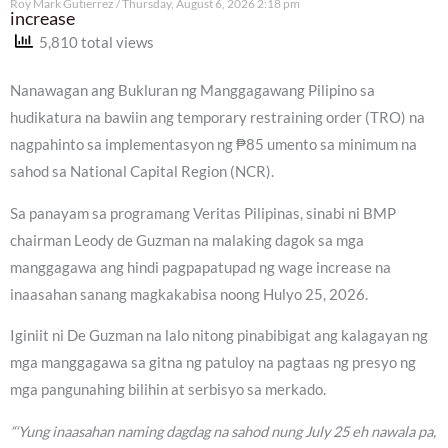
Roy Mark Gutierrez
Thursday, August 6, 2026 2:18 pm
increase
5,810 total views
Nanawagan ang Bukluran ng Manggagawang Pilipino sa
hudikatura na bawiin ang temporary restraining order (TRO) na
nagpahinto sa implementasyon ng ₱85 umento sa minimum na
sahod sa National Capital Region (NCR).
Sa panayam sa programang Veritas Pilipinas, sinabi ni BMP
chairman Leody de Guzman na malaking dagok sa mga
manggagawa ang hindi pagpapatupad ng wage increase na
inaasahan sanang magkakabisa noong Hulyo 25, 2026.
Iginiit ni De Guzman na lalo nitong pinabibigat ang kalagayan ng
mga manggagawa sa gitna ng patuloy na pagtaas ng presyo ng
mga pangunahing bilihin at serbisyo sa merkado.
“‘Yung inaasahan naming dagdag na sahod nung July 25 eh nawala pa,