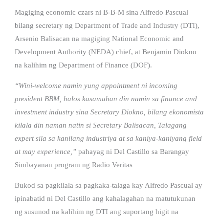
Magiging economic czars ni B-B-M sina Alfredo Pascual
bilang secretary ng Department of Trade and Industry (DTI),
Arsenio Balisacan na magiging National Economic and
Development Authority (NEDA) chief, at Benjamin Diokno
na kalihim ng Department of Finance (DOF).
“Wini-welcome namin yung appointment ni incoming
president BBM, halos kasamahan din namin sa finance and
investment industry sina Secretary Diokno, bilang ekonomista
kilala din naman natin si Secretary Balisacan, Talagang
expert sila sa kanilang industriya at sa kaniya-kaniyang field
at may experience,”
pahayag ni Del Castillo sa Barangay
Simbayanan program ng Radio Veritas
Bukod sa pagkilala sa pagkaka-talaga kay Alfredo Pascual ay
ipinabatid ni Del Castillo ang kahalagahan na matutukunan
ng susunod na kalihim ng DTI ang suportang higit na