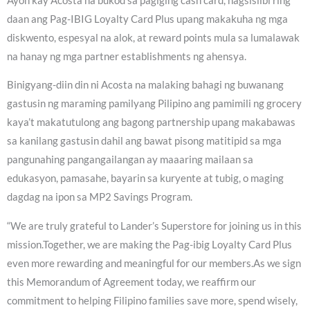
Ayon kay Acosta na bukod sa pagiging cash card, nagsisilbi ring
daan ang Pag-IBIG Loyalty Card Plus upang makakuha ng mga
diskwento, espesyal na alok, at reward points mula sa lumalawak
na hanay ng mga partner establishments ng ahensya.
Binigyang-diin din ni Acosta na malaking bahagi ng buwanang
gastusin ng maraming pamilyang Pilipino ang pamimili ng grocery
kaya’t makatutulong ang bagong partnership upang makabawas
sa kanilang gastusin dahil ang bawat pisong matitipid sa mga
pangunahing pangangailangan ay maaaring mailaan sa
edukasyon, pamasahe, bayarin sa kuryente at tubig, o maging
dagdag na ipon sa MP2 Savings Program.
“We are truly grateful to Lander’s Superstore for joining us in this
mission.Together, we are making the Pag-ibig Loyalty Card Plus
even more rewarding and meaningful for our members.As we sign
this Memorandum of Agreement today, we reaffirm our
commitment to helping Filipino families save more, spend wisely,