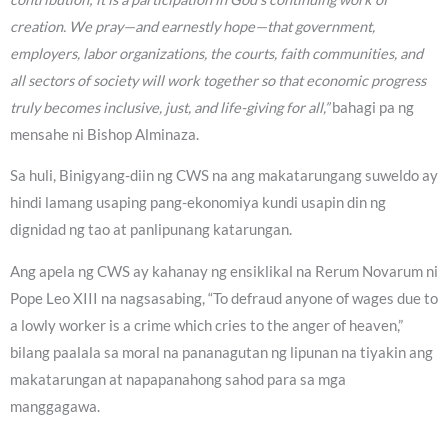
creation. We pray—and earnestly hope—that government,
employers, labor organizations, the courts, faith communities, and
all sectors of society will work together so that economic progress
truly becomes inclusive, just, and life-giving for all,”
bahagi pa ng
mensahe ni Bishop Alminaza.
Sa huli, Binigyang-diin ng CWS na ang makatarungang suweldo ay
hindi lamang usaping pang-ekonomiya kundi usapin din ng
dignidad ng tao at panlipunang katarungan.
Ang apela ng CWS ay kahanay ng ensiklikal na Rerum Novarum ni
Pope Leo XIII na nagsasabing, “To defraud anyone of wages due to
a lowly worker is a crime which cries to the anger of heaven,”
bilang paalala sa moral na pananagutan ng lipunan na tiyakin ang
makatarungan at napapanahong sahod para sa mga
manggagawa.