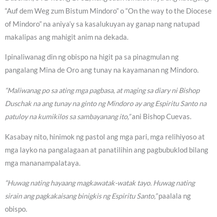
“Auf dem Weg zum Bistum Mindoro” o “On the way to the Diocese
of Mindoro” na aniya’y sa kasalukuyan ay ganap nang natupad
makalipas ang mahigit anim na dekada.
Ipinaliwanag din ng obispo na higit pa sa pinagmulan ng
pangalang Mina de Oro ang tunay na kayamanan ng Mindoro.
“Maliwanag po sa ating mga pagbasa, at maging sa diary ni Bishop
Duschak na ang tunay na ginto ng Mindoro ay ang Espiritu Santo na
patuloy na kumikilos sa sambayanang ito,”
ani Bishop Cuevas.
Kasabay nito, hinimok ng pastol ang mga pari, mga relihiyoso at
mga layko na pangalagaan at panatilihin ang pagbubuklod bilang
mga mananampalataya.
“Huwag nating hayaang magkawatak-watak tayo. Huwag nating
sirain ang pagkakaisang binigkis ng Espiritu Santo,”
paalala ng
obispo.