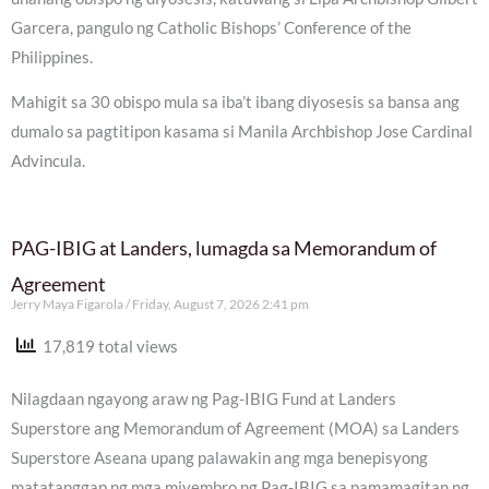
Garcera, pangulo ng Catholic Bishops’ Conference of the
Philippines.
Mahigit sa 30 obispo mula sa iba’t ibang diyosesis sa bansa ang
dumalo sa pagtitipon kasama si Manila Archbishop Jose Cardinal
Advincula.
PAG-IBIG at Landers, lumagda sa Memorandum of
Agreement
Jerry Maya Figarola
Friday, August 7, 2026 2:41 pm
17,819 total views
Nilagdaan ngayong araw ng Pag-IBIG Fund at Landers
Superstore ang Memorandum of Agreement (MOA) sa Landers
Superstore Aseana upang palawakin ang mga benepisyong
matatanggap ng mga miyembro ng Pag-IBIG sa pamamagitan ng