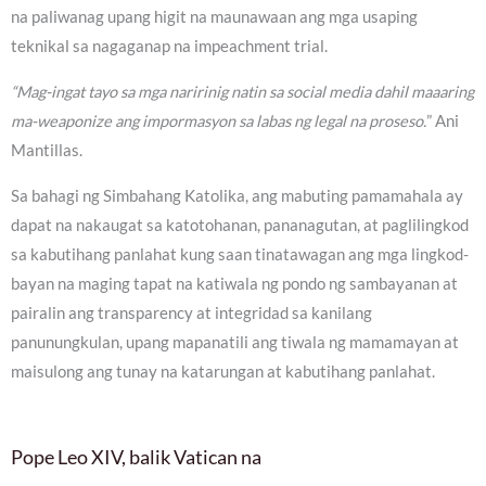
na paliwanag upang higit na maunawaan ang mga usaping
teknikal sa nagaganap na impeachment trial.
“Mag-ingat tayo sa mga naririnig natin sa social media dahil maaaring
ma-weaponize ang impormasyon sa labas ng legal na proseso.
” Ani
Mantillas.
Sa bahagi ng Simbahang Katolika, ang mabuting pamamahala ay
dapat na nakaugat sa katotohanan, pananagutan, at paglilingkod
sa kabutihang panlahat kung saan tinatawagan ang mga lingkod-
bayan na maging tapat na katiwala ng pondo ng sambayanan at
pairalin ang transparency at integridad sa kanilang
panunungkulan, upang mapanatili ang tiwala ng mamamayan at
maisulong ang tunay na katarungan at kabutihang panlahat.
Pope Leo XIV, balik Vatican na