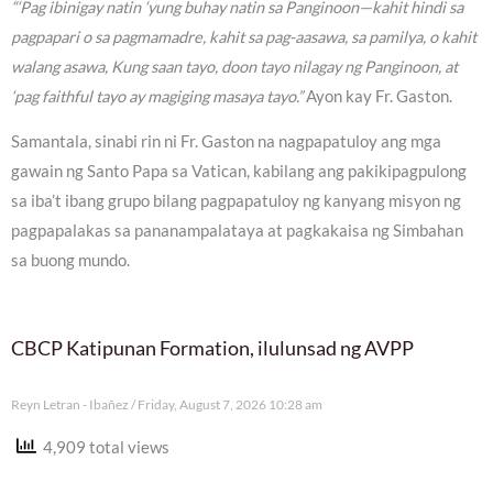
“‘Pag ibinigay natin ‘yung buhay natin sa Panginoon—kahit hindi sa
pagpapari o sa pagmamadre, kahit sa pag-aasawa, sa pamilya, o kahit
walang asawa, Kung saan tayo, doon tayo nilagay ng Panginoon, at
‘pag faithful tayo ay magiging masaya tayo.”
Ayon kay Fr. Gaston.
Samantala, sinabi rin ni Fr. Gaston na nagpapatuloy ang mga
gawain ng Santo Papa sa Vatican, kabilang ang pakikipagpulong
sa iba’t ibang grupo bilang pagpapatuloy ng kanyang misyon ng
pagpapalakas sa pananampalataya at pagkakaisa ng Simbahan
sa buong mundo.
CBCP Katipunan Formation, ilulunsad ng AVPP
Reyn Letran - Ibañez
Friday, August 7, 2026 10:28 am
4,909 total views