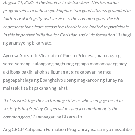
August 11, 2025 at the Seminario de San Jose. This formation
program aims to help shape Filipinos into good citizens grounded in
faith, moral integrity, and service to the common good. Parish
representatives from across the vicariate are invited to participate
in this important initiative for Christian and civic formation.”
Bahagi
ng anunsyo ng bikaryato.
Ayon sa Apostolic Vicariate of Puerto Princesa, mahalagang
sama-samang isulong ang paghubog ng mga mamamayang may
aktibong pakikilahok sa lipunan at ginagabayan ng mga
pagpapahalaga ng Ebanghelyo upang magkaroon ng tunay na
malasakit sa kapakanan ng lahat.
“Let us work together in forming citizens whose engagement in
society is inspired by Gospel values and a commitment to the
common good,”
Panawagan ng Bikaryato.
Ang CBCP Katipunan Formation Program ay isa sa mga inisyatibo