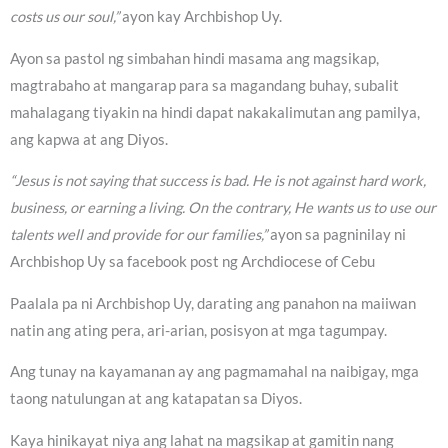
costs us our soul,”
ayon kay Archbishop Uy.
Ayon sa pastol ng simbahan hindi masama ang magsikap,
magtrabaho at mangarap para sa magandang buhay, subalit
mahalagang tiyakin na hindi dapat nakakalimutan ang pamilya,
ang kapwa at ang Diyos.
“Jesus is not saying that success is bad. He is not against hard work,
business, or earning a living. On the contrary, He wants us to use our
talents well and provide for our families,”
ayon sa pagninilay ni
Archbishop Uy sa facebook post ng Archdiocese of Cebu
Paalala pa ni Archbishop Uy, darating ang panahon na maiiwan
natin ang ating pera, ari-arian, posisyon at mga tagumpay.
Ang tunay na kayamanan ay ang pagmamahal na naibigay, mga
taong natulungan at ang katapatan sa Diyos.
Kaya hinikayat niya ang lahat na magsikap at gamitin nang