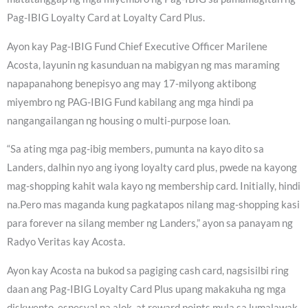
Pag-IBIG Loyalty Card at Loyalty Card Plus.
Ayon kay Pag-IBIG Fund Chief Executive Officer Marilene
Acosta, layunin ng kasunduan na mabigyan ng mas maraming
napapanahong benepisyo ang may 17-milyong aktibong
miyembro ng PAG-IBIG Fund kabilang ang mga hindi pa
nangangailangan ng housing o multi-purpose loan.
“Sa ating mga pag-ibig members, pumunta na kayo dito sa
Landers, dalhin nyo ang iyong loyalty card plus, pwede na kayong
mag-shopping kahit wala kayo ng membership card. Initially, hindi
na.Pero mas maganda kung pagkatapos nilang mag-shopping kasi
para forever na silang member ng Landers,” ayon sa panayam ng
Radyo Veritas kay Acosta.
Ayon kay Acosta na bukod sa pagiging cash card, nagsisilbi ring
daan ang Pag-IBIG Loyalty Card Plus upang makakuha ng mga
diskwento, espesyal na alok, at reward points mula sa lumalawak