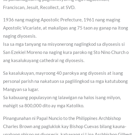
Franciscan, Jesuit, Recollect, at SVD.
1936 nang maging Apostolic Prefecture, 1961 nang maging
Apostolic Vicariate, at makalipas ang 75 taon ay ganap na itong
naging diyosesis.
Isa sa mga tanyang na misyonerong naglingkod sa diyosesis si
San Ezekiel Moreno na naging kura paroko ng Sto Nino Church o
ang kasalukuyang cathedral ng diyosesis.
Sa kasalukuyan, mayroong 40 parokya ang diyosesis at isang
personal parish na nakatuon sa paglilingkod sa mga katutubong
Mangyan sa lugar.
Sa kabuuang populasyon ng lalawigan na halos isang milyon,
mahigit sa 800,000 dito ay mga Katoliko.
Pinangunahan ni Papal Nuncio to the Philippines Archbishop
Charles Brown ang pagluklok kay Bishop Cuevas bilang kauna-
unahang obispo ng diyosesis, katuwang si Lipa Archbishop Gilbert