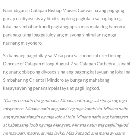
Nanindigan si Calapan Bishop Moises Cuevas na ang pagiging
ganap na diyosesis ay hindi simpleng pagkilala sa paglago ng
lokal na simbahan kundi pagtanggap sa mas malaking hamon at
pananagutang ipagpatuloy ang misyong sinimulan ng mga
naunang misyonero.
Sa kanyang pagninilay sa Misa para sa canonical erection ng
Diocese of Calapan nitong August 7 sa Calapan Cathedral, sinabi
ng unang obispo ng diyosesis na ang bagong katayuan ng lokal na
Simbahan ng Oriental Mindoro ay bunga ng mahabang
kasaysayan ng pananampalataya at paglilingkod.
“Ganap na natin itong minana. Minana natin ang sakripisyo ng mga
misyonero. Minana natin ang pawis ng mga katekista. Minana natin
ang mga panalangin ng mga lolo at lola. Minana natin ang katatagan
at kababaang-loob ng mga Mangyan. Minana natin ang paglilingkod
ng mga pari, madre, at mga layko. Mga kapatid, ang mana ay isang