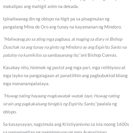
makalipas ang mahigit anim na dekada.
Ipinaliwanag din ng obispo na higit pa sa pinagmulan ng
pangalang Mina de Oro ang tunay na kayamanan ng Mindoro.
“Maliwanag po sa ating mga pagbasa, at maging sa diary ni Bishop
Duschak na ang tunay na ginto ng Mindoro ay ang Espiritu Santo na
patuloy na kumikilos sa sambayanang ito,”
ani Bishop Cuevas.
Kasabay nito, hinimok ng pastol ang mga pari, mga relihiyoso at
mga layko na pangalagaan at panatilihin ang pagbubuklod bilang
mga mananampalataya.
“Huwag nating hayaang magkawatak-watak tayo. Huwag nating
sirain ang pagkakaisang binigkis ng Espiritu Santo,”
paalala ng
obispo.
Sa kasaysayan, nagsimula ang Kristiyanismo sa isla noong 1600s
sa pamamagitan ng pagmimisyon ng mga Augustinian,