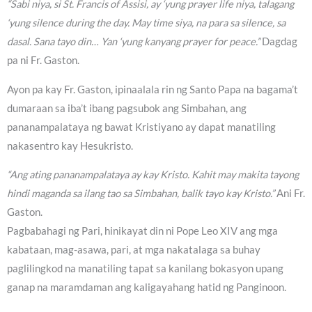
“Sabi niya, si St. Francis of Assisi, ay ‘yung prayer life niya, talagang
‘yung silence during the day. May time siya, na para sa silence, sa
dasal. Sana tayo din… Yan ‘yung kanyang prayer for peace.”
Dagdag
pa ni Fr. Gaston.
Ayon pa kay Fr. Gaston, ipinaalala rin ng Santo Papa na bagama’t
dumaraan sa iba’t ibang pagsubok ang Simbahan, ang
pananampalataya ng bawat Kristiyano ay dapat manatiling
nakasentro kay Hesukristo.
“Ang ating pananampalataya ay kay Kristo. Kahit may makita tayong
hindi maganda sa ilang tao sa Simbahan, balik tayo kay Kristo.”
Ani Fr.
Gaston.
Pagbabahagi ng Pari, hinikayat din ni Pope Leo XIV ang mga
kabataan, mag-asawa, pari, at mga nakatalaga sa buhay
paglilingkod na manatiling tapat sa kanilang bokasyon upang
ganap na maramdaman ang kaligayahang hatid ng Panginoon.