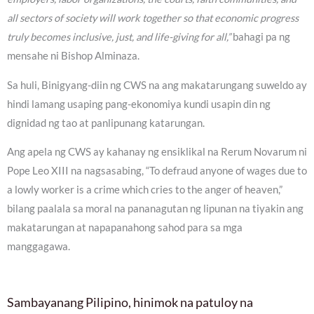
all sectors of society will work together so that economic progress
truly becomes inclusive, just, and life-giving for all,”
bahagi pa ng
mensahe ni Bishop Alminaza.
Sa huli, Binigyang-diin ng CWS na ang makatarungang suweldo ay
hindi lamang usaping pang-ekonomiya kundi usapin din ng
dignidad ng tao at panlipunang katarungan.
Ang apela ng CWS ay kahanay ng ensiklikal na Rerum Novarum ni
Pope Leo XIII na nagsasabing, “To defraud anyone of wages due to
a lowly worker is a crime which cries to the anger of heaven,”
bilang paalala sa moral na pananagutan ng lipunan na tiyakin ang
makatarungan at napapanahong sahod para sa mga
manggagawa.
Sambayanang Pilipino, hinimok na patuloy na