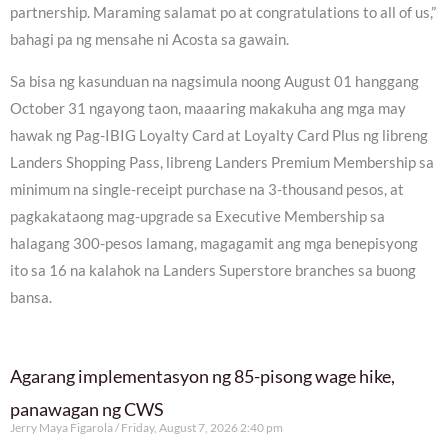
partnership. Maraming salamat po at congratulations to all of us,”
bahagi pa ng mensahe ni Acosta sa gawain.
Sa bisa ng kasunduan na nagsimula noong August 01 hanggang
October 31 ngayong taon, maaaring makakuha ang mga may
hawak ng Pag-IBIG Loyalty Card at Loyalty Card Plus ng libreng
Landers Shopping Pass, libreng Landers Premium Membership sa
minimum na single-receipt purchase na 3-thousand pesos, at
pagkakataong mag-upgrade sa Executive Membership sa
halagang 300-pesos lamang, magagamit ang mga benepisyong
ito sa 16 na kalahok na Landers Superstore branches sa buong
bansa.
Agarang implementasyon ng 85-pisong wage hike,
panawagan ng CWS
Jerry Maya Figarola
Friday, August 7, 2026 2:40 pm