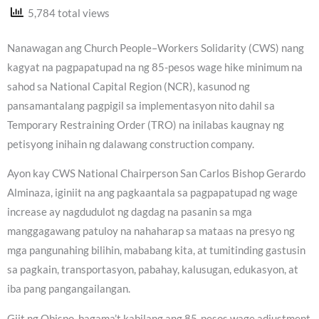
5,784 total views
Nanawagan ang Church People–Workers Solidarity (CWS) nang
kagyat na pagpapatupad na ng 85-pesos wage hike minimum na
sahod sa National Capital Region (NCR), kasunod ng
pansamantalang pagpigil sa implementasyon nito dahil sa
Temporary Restraining Order (TRO) na inilabas kaugnay ng
petisyong inihain ng dalawang construction company.
Ayon kay CWS National Chairperson San Carlos Bishop Gerardo
Alminaza, iginiit na ang pagkaantala sa pagpapatupad ng wage
increase ay nagdudulot ng dagdag na pasanin sa mga
manggagawang patuloy na nahaharap sa mataas na presyo ng
mga pangunahing bilihin, mababang kita, at tumitinding gastusin
sa pagkain, transportasyon, pabahay, kalusugan, edukasyon, at
iba pang pangangailangan.
Giit ng Obispo, bagama’t kabilang ang 85-pesos wage adjustment