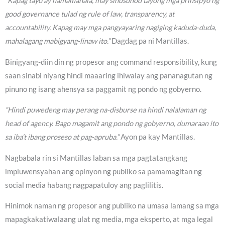
“Kapag tayo ay namamahala, may sinusunod tayong mga prinsipyo ng
good governance tulad ng rule of law, transparency, at
accountability. Kapag may mga pangyayaring nagiging kaduda-duda,
mahalagang mabigyang-linaw ito.”
Dagdag pa ni Mantillas.
Binigyang-diin din ng propesor ang command responsibility, kung
saan sinabi niyang hindi maaaring ihiwalay ang pananagutan ng
pinuno ng isang ahensya sa paggamit ng pondo ng gobyerno.
“Hindi puwedeng may perang na-disburse na hindi nalalaman ng
head of agency. Bago magamit ang pondo ng gobyerno, dumaraan ito
sa iba’t ibang proseso at pag-apruba.”
Ayon pa kay Mantillas.
Nagbabala rin si Mantillas laban sa mga pagtatangkang
impluwensyahan ang opinyon ng publiko sa pamamagitan ng
social media habang nagpapatuloy ang paglilitis.
Hinimok naman ng propesor ang publiko na umasa lamang sa mga
mapagkakatiwalaang ulat ng media, mga eksperto, at mga legal