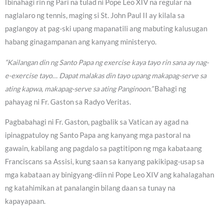
Ibinahagi rin ng Pari na tulad ni Pope Leo XIV na regular na
naglalaro ng tennis, maging si St. John Paul II ay kilala sa
paglangoy at pag-ski upang mapanatili ang mabuting kalusugan
habang ginagampanan ang kanyang ministeryo.
“Kailangan din ng Santo Papa ng exercise kaya tayo rin sana ay nag-
e-exercise tayo… Dapat malakas din tayo upang makapag-serve sa
ating kapwa, makapag-serve sa ating Panginoon.”
Bahagi ng
pahayag ni Fr. Gaston sa Radyo Veritas.
Pagbabahagi ni Fr. Gaston, pagbalik sa Vatican ay agad na
ipinagpatuloy ng Santo Papa ang kanyang mga pastoral na
gawain, kabilang ang pagdalo sa pagtitipon ng mga kabataang
Franciscans sa Assisi, kung saan sa kanyang pakikipag-usap sa
mga kabataan ay binigyang-diin ni Pope Leo XIV ang kahalagahan
ng katahimikan at panalangin bilang daan sa tunay na
kapayapaan.