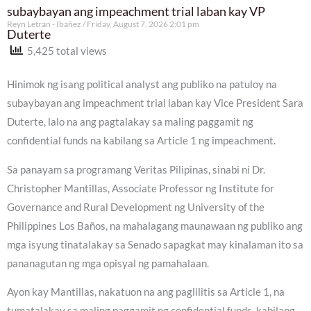
subaybayan ang impeachment trial laban kay VP
Reyn Letran - Ibañez
Friday, August 7, 2026 2:01 pm
Duterte
5,425 total views
Hinimok ng isang political analyst ang publiko na patuloy na
subaybayan ang impeachment trial laban kay Vice President Sara
Duterte, lalo na ang pagtalakay sa maling paggamit ng
confidential funds na kabilang sa Article 1 ng impeachment.
Sa panayam sa programang Veritas Pilipinas, sinabi ni Dr.
Christopher Mantillas, Associate Professor ng Institute for
Governance and Rural Development ng University of the
Philippines Los Baños, na mahalagang maunawaan ng publiko ang
mga isyung tinatalakay sa Senado sapagkat may kinalaman ito sa
pananagutan ng mga opisyal ng pamahalaan.
Ayon kay Mantillas, nakatuon na ang paglilitis sa Article 1, na
tumatalakay sa maling paggamit ng confidential funds, kabilang