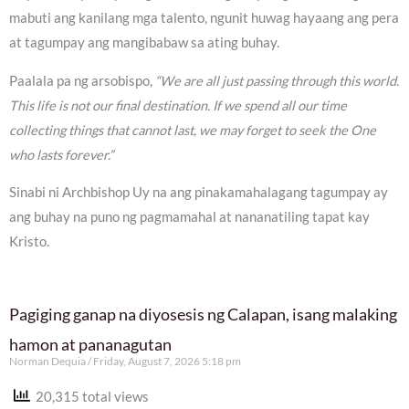
mabuti ang kanilang mga talento, ngunit huwag hayaang ang pera
at tagumpay ang mangibabaw sa ating buhay.
Paalala pa ng arsobispo,
“We are all just passing through this world.
This life is not our final destination. If we spend all our time
collecting things that cannot last, we may forget to seek the One
who lasts forever.”
Sinabi ni Archbishop Uy na ang pinakamahalagang tagumpay ay
ang buhay na puno ng pagmamahal at nananatiling tapat kay
Kristo.
Pagiging ganap na diyosesis ng Calapan, isang malaking
hamon at pananagutan
Norman Dequia
Friday, August 7, 2026 5:18 pm
20,315 total views