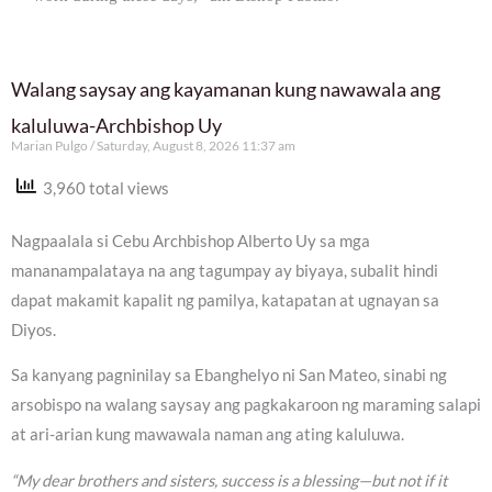
Walang saysay ang kayamanan kung nawawala ang
kaluluwa-Archbishop Uy
Marian Pulgo
Saturday, August 8, 2026 11:37 am
3,960 total views
Nagpaalala si Cebu Archbishop Alberto Uy sa mga
mananampalataya na ang tagumpay ay biyaya, subalit hindi
dapat makamit kapalit ng pamilya, katapatan at ugnayan sa
Diyos.
Sa kanyang pagninilay sa Ebanghelyo ni San Mateo, sinabi ng
arsobispo na walang saysay ang pagkakaroon ng maraming salapi
at ari-arian kung mawawala naman ang ating kaluluwa.
“My dear brothers and sisters, success is a blessing—but not if it