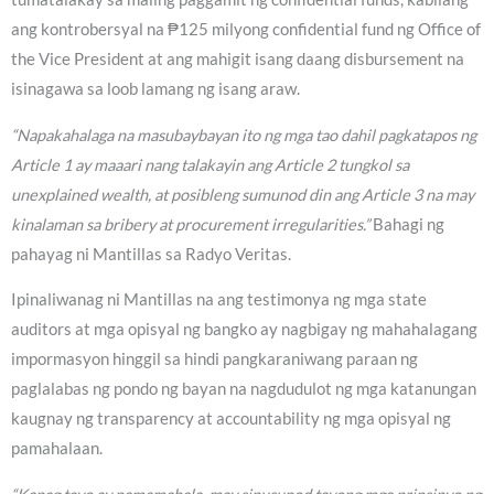
ang kontrobersyal na ₱125 milyong confidential fund ng Office of
the Vice President at ang mahigit isang daang disbursement na
isinagawa sa loob lamang ng isang araw.
“Napakahalaga na masubaybayan ito ng mga tao dahil pagkatapos ng
Article 1 ay maaari nang talakayin ang Article 2 tungkol sa
unexplained wealth, at posibleng sumunod din ang Article 3 na may
kinalaman sa bribery at procurement irregularities.”
Bahagi ng
pahayag ni Mantillas sa Radyo Veritas.
Ipinaliwanag ni Mantillas na ang testimonya ng mga state
auditors at mga opisyal ng bangko ay nagbigay ng mahahalagang
impormasyon hinggil sa hindi pangkaraniwang paraan ng
paglalabas ng pondo ng bayan na nagdudulot ng mga katanungan
kaugnay ng transparency at accountability ng mga opisyal ng
pamahalaan.