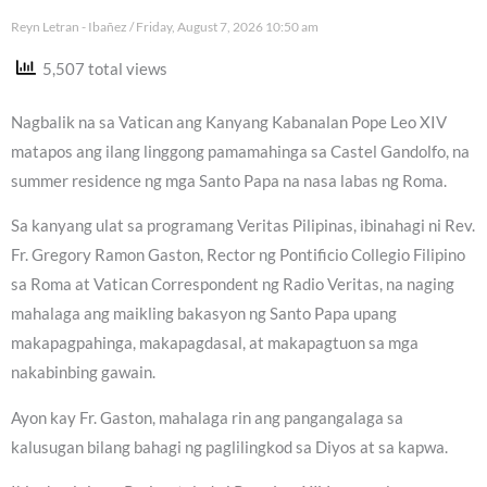
Reyn Letran - Ibañez
Friday, August 7, 2026 10:50 am
5,507 total views
Nagbalik na sa Vatican ang Kanyang Kabanalan Pope Leo XIV
matapos ang ilang linggong pamamahinga sa Castel Gandolfo, na
summer residence ng mga Santo Papa na nasa labas ng Roma.
Sa kanyang ulat sa programang Veritas Pilipinas, ibinahagi ni Rev.
Fr. Gregory Ramon Gaston, Rector ng Pontificio Collegio Filipino
sa Roma at Vatican Correspondent ng Radio Veritas, na naging
mahalaga ang maikling bakasyon ng Santo Papa upang
makapagpahinga, makapagdasal, at makapagtuon sa mga
nakabinbing gawain.
Ayon kay Fr. Gaston, mahalaga rin ang pangangalaga sa
kalusugan bilang bahagi ng paglilingkod sa Diyos at sa kapwa.