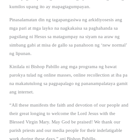
kumilos upang ito ay mapagtagumpayan.
Pinasalamatan din ng tagapangasiwa ng arkidiyosesis ang
mga pari at mga layko na nagkakaisa sa paghahanda sa
pagsilang ni Hesus sa matagumpay na siyam na araw ng
simbang gabi at misa de gallo sa panahoon ng ‘new normal’
ng lipunan.
Kinilala ni Bishop Pabillo ang mga programa ng bawat
parokya tulad ng online masses, online recollection at iba pa
na makatutulong sa pagpapalago ng pananampalataya gamit
ang internet.
“All these manifests the faith and devotion of our people and
their great longing to welcome the Lord Jesus with the
Blessed Virgin Mary. May God be praised! We thank our
parish priests and our media people for their indefatigable
work during these days,” ani Bishop Pabillo.