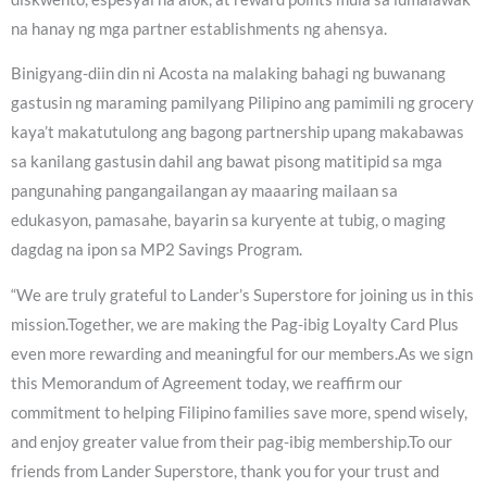
na hanay ng mga partner establishments ng ahensya.
Binigyang-diin din ni Acosta na malaking bahagi ng buwanang
gastusin ng maraming pamilyang Pilipino ang pamimili ng grocery
kaya’t makatutulong ang bagong partnership upang makabawas
sa kanilang gastusin dahil ang bawat pisong matitipid sa mga
pangunahing pangangailangan ay maaaring mailaan sa
edukasyon, pamasahe, bayarin sa kuryente at tubig, o maging
dagdag na ipon sa MP2 Savings Program.
“We are truly grateful to Lander’s Superstore for joining us in this
mission.Together, we are making the Pag-ibig Loyalty Card Plus
even more rewarding and meaningful for our members.As we sign
this Memorandum of Agreement today, we reaffirm our
commitment to helping Filipino families save more, spend wisely,
and enjoy greater value from their pag-ibig membership.To our
friends from Lander Superstore, thank you for your trust and