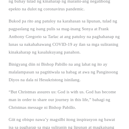
ng buhay tulad ng kinaharap ng marami-ang negatibong
epekto na dulot ng coronavirus pandemic.
Bukod pa rito ang patuloy na karahasan sa lipunan, tulad ng
pagpaslang ng isang pulis sa mag-inang Sonya at Frank
Anthony Gregorio sa Tarlac at ang patuloy na paghahanap ng
lunas sa nakahahawang COVID-19 ay ilan sa mga suliraning
kinakaharap ng kasalukuyang panahon.
Binigyang diin ni Bishop Pabillo na ang lahat ng ito ay
malalampasan sa pagtitiwala sa habag at awa ng Panginoong
Diyos na dala ni Hesukristong isinilang.
“But Christmas assures us: God is with us. God has become
man in order to share our journey in this life,” bahagi ng
Christmas message ni Bishop Pabillo.
Giit ng obispo nawa’y magsilbi itong inspirasyon ng bawat
isa sa pagharap sa mga suliranin ng lipunan at magkaisang