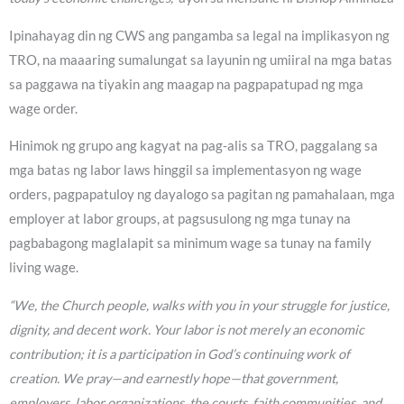
Ipinahayag din ng CWS ang pangamba sa legal na implikasyon ng
TRO, na maaaring sumalungat sa layunin ng umiiral na mga batas
sa paggawa na tiyakin ang maagap na pagpapatupad ng mga
wage order.
Hinimok ng grupo ang kagyat na pag-alis sa TRO, paggalang sa
mga batas ng labor laws hinggil sa implementasyon ng wage
orders, pagpapatuloy ng dayalogo sa pagitan ng pamahalaan, mga
employer at labor groups, at pagsusulong ng mga tunay na
pagbabagong maglalapit sa minimum wage sa tunay na family
living wage.
“We, the Church people, walks with you in your struggle for justice,
dignity, and decent work. Your labor is not merely an economic
contribution; it is a participation in God’s continuing work of
creation. We pray—and earnestly hope—that government,
employers, labor organizations, the courts, faith communities, and