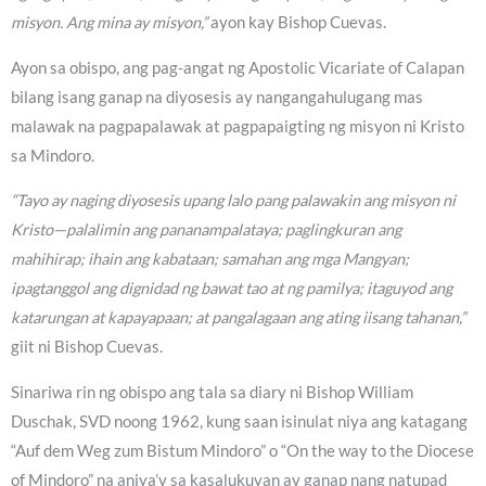
misyon. Ang mina ay misyon,”
ayon kay Bishop Cuevas.
Ayon sa obispo, ang pag-angat ng Apostolic Vicariate of Calapan
bilang isang ganap na diyosesis ay nangangahulugang mas
malawak na pagpapalawak at pagpapaigting ng misyon ni Kristo
sa Mindoro.
“Tayo ay naging diyosesis upang lalo pang palawakin ang misyon ni
Kristo—palalimin ang pananampalataya; paglingkuran ang
mahihirap; ihain ang kabataan; samahan ang mga Mangyan;
ipagtanggol ang dignidad ng bawat tao at ng pamilya; itaguyod ang
katarungan at kapayapaan; at pangalagaan ang ating iisang tahanan,”
giit ni Bishop Cuevas.
Sinariwa rin ng obispo ang tala sa diary ni Bishop William
Duschak, SVD noong 1962, kung saan isinulat niya ang katagang
“Auf dem Weg zum Bistum Mindoro” o “On the way to the Diocese
of Mindoro” na aniya’y sa kasalukuyan ay ganap nang natupad