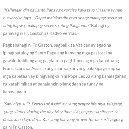
“Kailangan din ng Santo Papa ng exercise kaya tayo rin sana ay nag-
e-exercise tayo… Dapat malakas din tayo upang makapag-serve sa
ating kapwa, makapag-serve sa ating Panginoon.”
Bahagi ng
pahayag ni Fr. Gaston sa Radyo Veritas.
Pagbabahagi ni Fr. Gaston, pagbalik sa Vatican ay agad na
ipinagpatuloy ng Santo Papa ang kanyang mga pastoral na
gawain, kabilang ang pagdalo sa pagtitipon ng mga kabataang
Franciscans sa Assisi, kung saan sa kanyang pakikipag-usap sa
mga kabataan ay binigyang-diin ni Pope Leo XIV ang kahalagahan
ng katahimikan at panalangin bilang daan sa tunay na
kapayapaan.
“Sabi niya, si St. Francis of Assisi, ay ‘yung prayer life niya, talagang
‘yung silence during the day. May time siya, na para sa silence, sa
dasal. Sana tayo din… Yan ‘yung kanyang prayer for peace.”
Dagdag
pa ni Fr. Gaston.