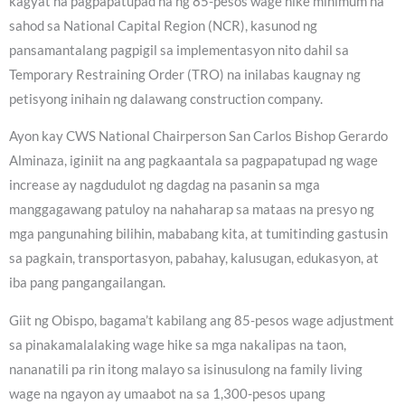
kagyat na pagpapatupad na ng 85-pesos wage hike minimum na
sahod sa National Capital Region (NCR), kasunod ng
pansamantalang pagpigil sa implementasyon nito dahil sa
Temporary Restraining Order (TRO) na inilabas kaugnay ng
petisyong inihain ng dalawang construction company.
Ayon kay CWS National Chairperson San Carlos Bishop Gerardo
Alminaza, iginiit na ang pagkaantala sa pagpapatupad ng wage
increase ay nagdudulot ng dagdag na pasanin sa mga
manggagawang patuloy na nahaharap sa mataas na presyo ng
mga pangunahing bilihin, mababang kita, at tumitinding gastusin
sa pagkain, transportasyon, pabahay, kalusugan, edukasyon, at
iba pang pangangailangan.
Giit ng Obispo, bagama’t kabilang ang 85-pesos wage adjustment
sa pinakamalalaking wage hike sa mga nakalipas na taon,
nananatili pa rin itong malayo sa isinusulong na family living
wage na ngayon ay umaabot na sa 1,300-pesos upang