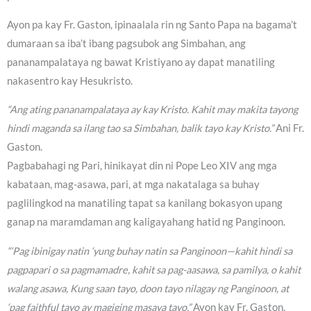
Ayon pa kay Fr. Gaston, ipinaalala rin ng Santo Papa na bagama’t
dumaraan sa iba’t ibang pagsubok ang Simbahan, ang
pananampalataya ng bawat Kristiyano ay dapat manatiling
nakasentro kay Hesukristo.
“Ang ating pananampalataya ay kay Kristo. Kahit may makita tayong
hindi maganda sa ilang tao sa Simbahan, balik tayo kay Kristo.”
Ani Fr.
Gaston.
Pagbabahagi ng Pari, hinikayat din ni Pope Leo XIV ang mga
kabataan, mag-asawa, pari, at mga nakatalaga sa buhay
paglilingkod na manatiling tapat sa kanilang bokasyon upang
ganap na maramdaman ang kaligayahang hatid ng Panginoon.
“‘Pag ibinigay natin ‘yung buhay natin sa Panginoon—kahit hindi sa
pagpapari o sa pagmamadre, kahit sa pag-aasawa, sa pamilya, o kahit
walang asawa, Kung saan tayo, doon tayo nilagay ng Panginoon, at
‘pag faithful tayo ay magiging masaya tayo.”
Ayon kay Fr. Gaston.