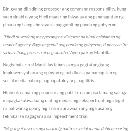
Binigyang-diin din ng propesor ang command responsibility, kung
saan sinabi niyang hindi maaaring ihiwalay ang pananagutan ng
pinuno ng isang ahensya sa paggamit ng pondo ng gobyerno.
“Hindi puwedeng may perang na-disburse na hindi nalalaman ng
head of agency. Bago magamit ang pondo ng gobyerno, dumaraan ito
sa iba’t ibang proseso at pag-apruba.”
Ayon pa kay Mantillas.
Nagbabala rin si Mantillas laban sa mga pagtatangkang
impluwensyahan ang opinyon ng publiko sa pamamagitan ng
social media habang nagpapatuloy ang paglilitis.
Hinimok naman ng propesor ang publiko na umasa lamang sa mga
mapagkakatiwalaang ulat ng media, mga eksperto, at mga legal
na paliwanag upang higit na maunawaan ang mga usaping
teknikal sa nagaganap na impeachment trial.
“Mag-ingat tayo sa mga naririnig natin sa social media dahil maaaring