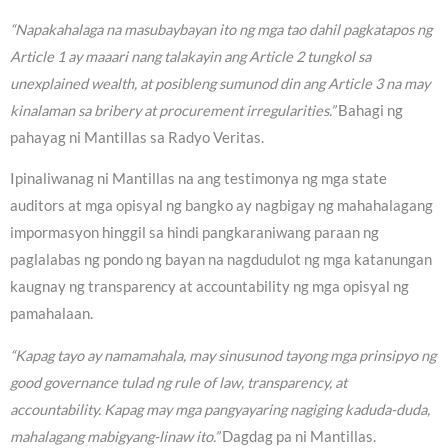
“Napakahalaga na masubaybayan ito ng mga tao dahil pagkatapos ng
Article 1 ay maaari nang talakayin ang Article 2 tungkol sa
unexplained wealth, at posibleng sumunod din ang Article 3 na may
kinalaman sa bribery at procurement irregularities.”
Bahagi ng
pahayag ni Mantillas sa Radyo Veritas.
Ipinaliwanag ni Mantillas na ang testimonya ng mga state
auditors at mga opisyal ng bangko ay nagbigay ng mahahalagang
impormasyon hinggil sa hindi pangkaraniwang paraan ng
paglalabas ng pondo ng bayan na nagdudulot ng mga katanungan
kaugnay ng transparency at accountability ng mga opisyal ng
pamahalaan.
“Kapag tayo ay namamahala, may sinusunod tayong mga prinsipyo ng
good governance tulad ng rule of law, transparency, at
accountability. Kapag may mga pangyayaring nagiging kaduda-duda,
mahalagang mabigyang-linaw ito.”
Dagdag pa ni Mantillas.