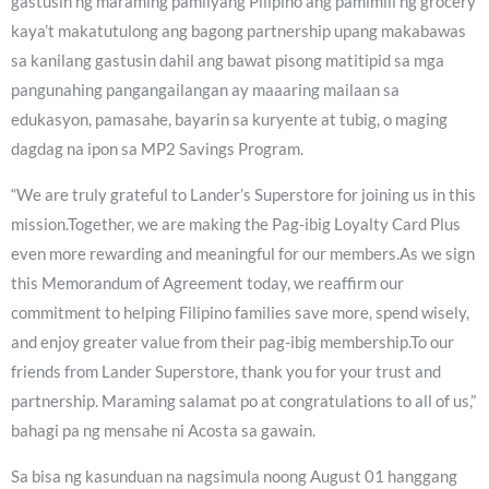
gastusin ng maraming pamilyang Pilipino ang pamimili ng grocery
kaya’t makatutulong ang bagong partnership upang makabawas
sa kanilang gastusin dahil ang bawat pisong matitipid sa mga
pangunahing pangangailangan ay maaaring mailaan sa
edukasyon, pamasahe, bayarin sa kuryente at tubig, o maging
dagdag na ipon sa MP2 Savings Program.
“We are truly grateful to Lander’s Superstore for joining us in this
mission.Together, we are making the Pag-ibig Loyalty Card Plus
even more rewarding and meaningful for our members.As we sign
this Memorandum of Agreement today, we reaffirm our
commitment to helping Filipino families save more, spend wisely,
and enjoy greater value from their pag-ibig membership.To our
friends from Lander Superstore, thank you for your trust and
partnership. Maraming salamat po at congratulations to all of us,”
bahagi pa ng mensahe ni Acosta sa gawain.
Sa bisa ng kasunduan na nagsimula noong August 01 hanggang