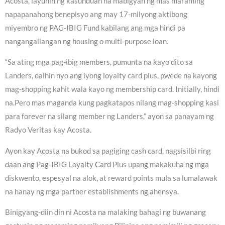
Acosta, layunin ng kasunduan na mabigyan ng mas maraming
napapanahong benepisyo ang may 17-milyong aktibong
miyembro ng PAG-IBIG Fund kabilang ang mga hindi pa
nangangailangan ng housing o multi-purpose loan.
“Sa ating mga pag-ibig members, pumunta na kayo dito sa
Landers, dalhin nyo ang iyong loyalty card plus, pwede na kayong
mag-shopping kahit wala kayo ng membership card. Initially, hindi
na.Pero mas maganda kung pagkatapos nilang mag-shopping kasi
para forever na silang member ng Landers,” ayon sa panayam ng
Radyo Veritas kay Acosta.
Ayon kay Acosta na bukod sa pagiging cash card, nagsisilbi ring
daan ang Pag-IBIG Loyalty Card Plus upang makakuha ng mga
diskwento, espesyal na alok, at reward points mula sa lumalawak
na hanay ng mga partner establishments ng ahensya.
Binigyang-diin din ni Acosta na malaking bahagi ng buwanang