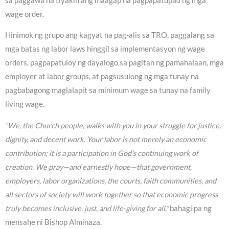
sa paggawa na tiyakin ang maagap na pagpapatupad ng mga
wage order.
Hinimok ng grupo ang kagyat na pag-alis sa TRO, paggalang sa
mga batas ng labor laws hinggil sa implementasyon ng wage
orders, pagpapatuloy ng dayalogo sa pagitan ng pamahalaan, mga
employer at labor groups, at pagsusulong ng mga tunay na
pagbabagong maglalapit sa minimum wage sa tunay na family
living wage.
“We, the Church people, walks with you in your struggle for justice,
dignity, and decent work. Your labor is not merely an economic
contribution; it is a participation in God’s continuing work of
creation. We pray—and earnestly hope—that government,
employers, labor organizations, the courts, faith communities, and
all sectors of society will work together so that economic progress
truly becomes inclusive, just, and life-giving for all,”
bahagi pa ng
mensahe ni Bishop Alminaza.