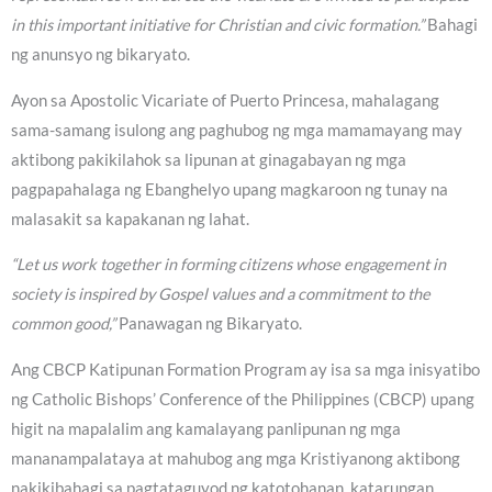
in this important initiative for Christian and civic formation.”
Bahagi
ng anunsyo ng bikaryato.
Ayon sa Apostolic Vicariate of Puerto Princesa, mahalagang
sama-samang isulong ang paghubog ng mga mamamayang may
aktibong pakikilahok sa lipunan at ginagabayan ng mga
pagpapahalaga ng Ebanghelyo upang magkaroon ng tunay na
malasakit sa kapakanan ng lahat.
“Let us work together in forming citizens whose engagement in
society is inspired by Gospel values and a commitment to the
common good,”
Panawagan ng Bikaryato.
Ang CBCP Katipunan Formation Program ay isa sa mga inisyatibo
ng Catholic Bishops’ Conference of the Philippines (CBCP) upang
higit na mapalalim ang kamalayang panlipunan ng mga
mananampalataya at mahubog ang mga Kristiyanong aktibong
nakikibahagi sa pagtataguyod ng katotohanan, katarungan,