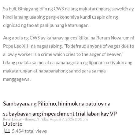
Sa huli, Binigyang-diin ng CWS na ang makatarungang suweldo ay
hindi lamang usaping pang-ekonomiya kundi usapin din ng
dignidad ng tao at panlipunang katarungan.
Ang apela ng CWS ay kahanay ng ensiklikal na Rerum Novarum ni
Pope Leo XIII na nagsasabing, “To defraud anyone of wages due to
a lowly worker is a crime which cries to the anger of heaven,”
bilang paalala sa moral na pananagutan ng lipunan na tiyakin ang
makatarungan at napapanahong sahod para sa mga
manggagawa.
Sambayanang Pilipino, hinimok na patuloy na
subaybayan ang impeachment trial laban kay VP
Reyn Letran - Ibañez
Friday, August 7, 2026 2:01 pm
Duterte
5,454 total views