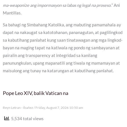
ma-weaponize ang impormasyon sa labas ng legal na proseso.
” Ani
Mantillas.
Sa bahagi ng Simbahang Katolika, ang mabuting pamamahala ay
dapat na nakaugat sa katotohanan, pananagutan, at paglilingkod
sa kabutihang panlahat kung saan tinatawagan ang mga lingkod-
bayan na maging tapat na katiwala ng pondo ng sambayanan at
pairalin ang transparency at integridad sa kanilang
panunungkulan, upang mapanatili ang tiwala ng mamamayan at
maisulong ang tunay na katarungan at kabutihang panlahat.
Pope Leo XIV, balik Vatican na
Reyn Letran - Ibañez
Friday, August 7, 2026 10:50 am
5,534 total views