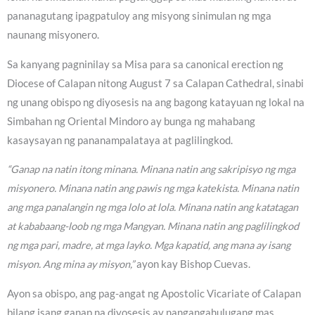
pananagutang ipagpatuloy ang misyong sinimulan ng mga
naunang misyonero.
Sa kanyang pagninilay sa Misa para sa canonical erection ng
Diocese of Calapan nitong August 7 sa Calapan Cathedral, sinabi
ng unang obispo ng diyosesis na ang bagong katayuan ng lokal na
Simbahan ng Oriental Mindoro ay bunga ng mahabang
kasaysayan ng pananampalataya at paglilingkod.
“Ganap na natin itong minana. Minana natin ang sakripisyo ng mga
misyonero. Minana natin ang pawis ng mga katekista. Minana natin
ang mga panalangin ng mga lolo at lola. Minana natin ang katatagan
at kababaang-loob ng mga Mangyan. Minana natin ang paglilingkod
ng mga pari, madre, at mga layko. Mga kapatid, ang mana ay isang
misyon. Ang mina ay misyon,”
ayon kay Bishop Cuevas.
Ayon sa obispo, ang pag-angat ng Apostolic Vicariate of Calapan
bilang isang ganap na diyosesis ay nangangahulugang mas