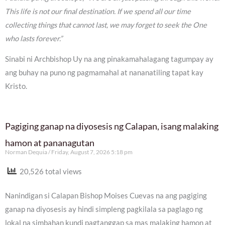
This life is not our final destination. If we spend all our time
collecting things that cannot last, we may forget to seek the One
who lasts forever.”
Sinabi ni Archbishop Uy na ang pinakamahalagang tagumpay ay
ang buhay na puno ng pagmamahal at nananatiling tapat kay
Kristo.
Pagiging ganap na diyosesis ng Calapan, isang malaking
hamon at pananagutan
Norman Dequia
Friday, August 7, 2026 5:18 pm
20,526 total views
Nanindigan si Calapan Bishop Moises Cuevas na ang pagiging
ganap na diyosesis ay hindi simpleng pagkilala sa paglago ng
lokal na simbahan kundi pagtanggap sa mas malaking hamon at