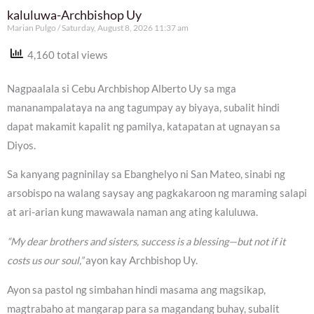
kaluluwa-Archbishop Uy
Marian Pulgo
Saturday, August 8, 2026 11:37 am
4,160 total views
Nagpaalala si Cebu Archbishop Alberto Uy sa mga
mananampalataya na ang tagumpay ay biyaya, subalit hindi
dapat makamit kapalit ng pamilya, katapatan at ugnayan sa
Diyos.
Sa kanyang pagninilay sa Ebanghelyo ni San Mateo, sinabi ng
arsobispo na walang saysay ang pagkakaroon ng maraming salapi
at ari-arian kung mawawala naman ang ating kaluluwa.
“My dear brothers and sisters, success is a blessing—but not if it
costs us our soul,”
ayon kay Archbishop Uy.
Ayon sa pastol ng simbahan hindi masama ang magsikap,
magtrabaho at mangarap para sa magandang buhay, subalit