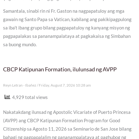
Samantala, sinabi rin ni Fr. Gaston na nagpapatuloy ang mga
gawain ng Santo Papa sa Vatican, kabilang ang pakikipagpulong
sa iba’t ibang grupo bilang pagpapatuloy ng kanyang misyon ng
pagpapalakas sa pananampalataya at pagkakaisa ng Simbahan
sa buong mundo.
CBCP Katipunan Formation, ilulunsad ng AVPP
Reyn Letran - Ibañez
Friday, August 7, 2026 10:28 am
4,929 total views
Nakatakdang ilunsad ng Apostolic Vicariate of Puerto Princesa
(AVPP) ang CBCP Katipunan Formation Program for Good
Citizenship sa Agosto 11, 2026 sa Seminario de San Jose bilang
bahagi ng pagpapalalim ng pananampalataya at paghubog ng