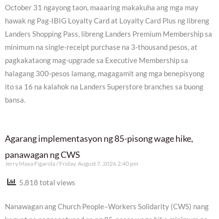
October 31 ngayong taon, maaaring makakuha ang mga may
hawak ng Pag-IBIG Loyalty Card at Loyalty Card Plus ng libreng
Landers Shopping Pass, libreng Landers Premium Membership sa
minimum na single-receipt purchase na 3-thousand pesos, at
pagkakataong mag-upgrade sa Executive Membership sa
halagang 300-pesos lamang, magagamit ang mga benepisyong
ito sa 16 na kalahok na Landers Superstore branches sa buong
bansa.
Agarang implementasyon ng 85-pisong wage hike,
panawagan ng CWS
Jerry Maya Figarola
Friday, August 7, 2026 2:40 pm
5,818 total views
Nanawagan ang Church People–Workers Solidarity (CWS) nang