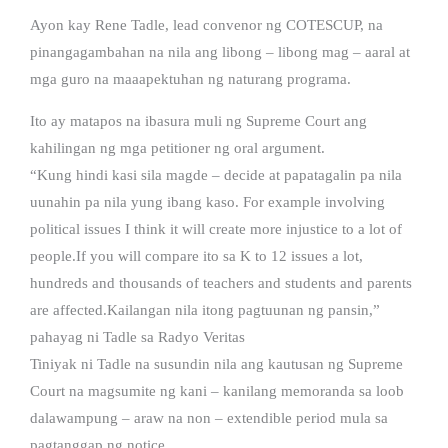
Ayon kay Rene Tadle, lead convenor ng COTESCUP, na
pinangagambahan na nila ang libong – libong mag – aaral at
mga guro na maaapektuhan ng naturang programa.
Ito ay matapos na ibasura muli ng Supreme Court ang
kahilingan ng mga petitioner ng oral argument.
“Kung hindi kasi sila magde – decide at papatagalin pa nila
uunahin pa nila yung ibang kaso. For example involving
political issues I think it will create more injustice to a lot of
people.If you will compare ito sa K to 12 issues a lot,
hundreds and thousands of teachers and students and parents
are affected.Kailangan nila itong pagtuunan ng pansin,”
pahayag ni Tadle sa Radyo Veritas
Tiniyak ni Tadle na susundin nila ang kautusan ng Supreme
Court na magsumite ng kani – kanilang memoranda sa loob
dalawampung – araw na non – extendible period mula sa
pagtanggap ng notice.