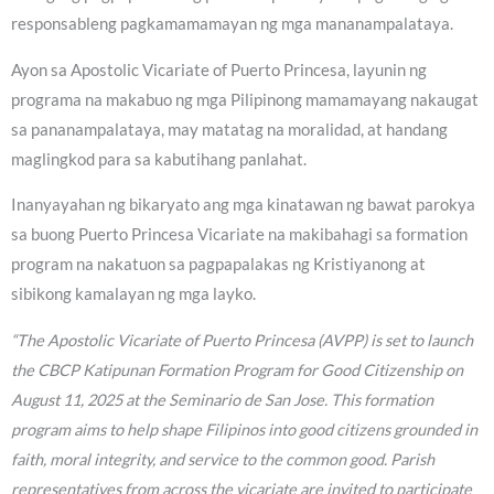
responsableng pagkamamamayan ng mga mananampalataya.
Ayon sa Apostolic Vicariate of Puerto Princesa, layunin ng
programa na makabuo ng mga Pilipinong mamamayang nakaugat
sa pananampalataya, may matatag na moralidad, at handang
maglingkod para sa kabutihang panlahat.
Inanyayahan ng bikaryato ang mga kinatawan ng bawat parokya
sa buong Puerto Princesa Vicariate na makibahagi sa formation
program na nakatuon sa pagpapalakas ng Kristiyanong at
sibikong kamalayan ng mga layko.
“The Apostolic Vicariate of Puerto Princesa (AVPP) is set to launch
the CBCP Katipunan Formation Program for Good Citizenship on
August 11, 2025 at the Seminario de San Jose. This formation
program aims to help shape Filipinos into good citizens grounded in
faith, moral integrity, and service to the common good. Parish
representatives from across the vicariate are invited to participate