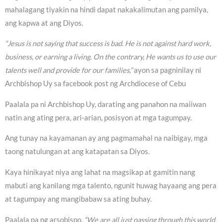
mahalagang tiyakin na hindi dapat nakakalimutan ang pamilya,
ang kapwa at ang Diyos.
“Jesus is not saying that success is bad. He is not against hard work,
business, or earning a living. On the contrary, He wants us to use our
talents well and provide for our families,”
ayon sa pagninilay ni
Archbishop Uy sa facebook post ng Archdiocese of Cebu
Paalala pa ni Archbishop Uy, darating ang panahon na maiiwan
natin ang ating pera, ari-arian, posisyon at mga tagumpay.
Ang tunay na kayamanan ay ang pagmamahal na naibigay, mga
taong natulungan at ang katapatan sa Diyos.
Kaya hinikayat niya ang lahat na magsikap at gamitin nang
mabuti ang kanilang mga talento, ngunit huwag hayaang ang pera
at tagumpay ang mangibabaw sa ating buhay.
Paalala pa ng arsobispo,
“We are all just passing through this world.