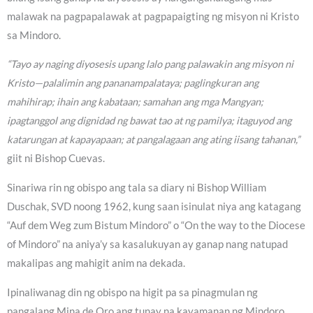
malawak na pagpapalawak at pagpapaigting ng misyon ni Kristo
sa Mindoro.
“Tayo ay naging diyosesis upang lalo pang palawakin ang misyon ni
Kristo—palalimin ang pananampalataya; paglingkuran ang
mahihirap; ihain ang kabataan; samahan ang mga Mangyan;
ipagtanggol ang dignidad ng bawat tao at ng pamilya; itaguyod ang
katarungan at kapayapaan; at pangalagaan ang ating iisang tahanan,”
giit ni Bishop Cuevas.
Sinariwa rin ng obispo ang tala sa diary ni Bishop William
Duschak, SVD noong 1962, kung saan isinulat niya ang katagang
“Auf dem Weg zum Bistum Mindoro” o “On the way to the Diocese
of Mindoro” na aniya’y sa kasalukuyan ay ganap nang natupad
makalipas ang mahigit anim na dekada.
Ipinaliwanag din ng obispo na higit pa sa pinagmulan ng
pangalang Mina de Oro ang tunay na kayamanan ng Mindoro.