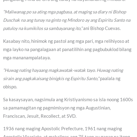
“Maliwanag po sa ating mga pagbasa, at maging sa diary ni Bishop
Duschak na ang tunay na ginto ng Mindoro ay ang Espiritu Santo na
patuloy na kumikilos sa sambayanang ito,”
ani Bishop Cuevas.
Kasabay nito, hinimok ng pastol ang mga pari, mga relihiyoso at
mga layko na pangalagaan at panatilihin ang pagbubuklod bilang
mga mananampalataya.
“Huwag nating hayaang magkawatak-watak tayo. Huwag nating
sirain ang pagkakaisang binigkis ng Espiritu Santo,”
paalala ng
obispo.
Sa kasaysayan, nagsimula ang Kristiyanismo sa isla noong 1600s
sa pamamagitan ng pagmimisyon ng mga Augustinian,
Franciscan, Jesuit, Recollect, at SVD.
1936 nang maging Apostolic Prefecture, 1961 nang maging
Apostolic Vicariate, at makalipas ang 75 taon ay ganap na itong