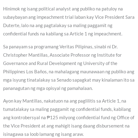
Hinimok ng isang political analyst ang publiko na patuloy na
subaybayan ang impeachment trial laban kay Vice President Sara
Duterte, lalo na ang pagtalakay sa maling paggamit ng
confidential funds na kabilang sa Article 1 ng impeachment.
Sa panayam sa programang Veritas Pilipinas, sinabi ni Dr.
Christopher Mantillas, Associate Professor ng Institute for
Governance and Rural Development ng University of the
Philippines Los Baños, na mahalagang maunawaan ng publiko ang
mga isyung tinatalakay sa Senado sapagkat may kinalaman ito sa
pananagutan ng mga opisyal ng pamahalaan.
Ayon kay Mantillas, nakatuon na ang paglilitis sa Article 1, na
tumatalakay sa maling paggamit ng confidential funds, kabilang
ang kontrobersyal na ₱125 milyong confidential fund ng Office of
the Vice President at ang mahigit isang daang disbursement na
isinagawa sa loob lamang ng isang araw.