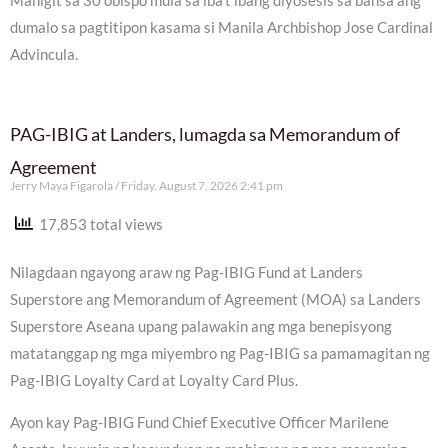
Mahigit sa 30 obispo mula sa iba’t ibang diyosesis sa bansa ang
dumalo sa pagtitipon kasama si Manila Archbishop Jose Cardinal
Advincula.
PAG-IBIG at Landers, lumagda sa Memorandum of
Agreement
Jerry Maya Figarola
Friday, August 7, 2026 2:41 pm
17,853 total views
Nilagdaan ngayong araw ng Pag-IBIG Fund at Landers
Superstore ang Memorandum of Agreement (MOA) sa Landers
Superstore Aseana upang palawakin ang mga benepisyong
matatanggap ng mga miyembro ng Pag-IBIG sa pamamagitan ng
Pag-IBIG Loyalty Card at Loyalty Card Plus.
Ayon kay Pag-IBIG Fund Chief Executive Officer Marilene