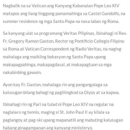
Nagbalik na sa Vatican ang Kanyang Kabanalan Pope Leo XIV
matapos ang ilang linggong pamamahinga sa Castel Gandolfo, na
summer residence ng mga Santo Papa na nasa labas ng Roma.
Sa kanyang ulat sa programang Veritas Pilipinas, ibinahagi ni Rev.
Fr. Gregory Ramon Gaston, Rector ng Pontificio Collegio Filipino
sa Roma at Vatican Correspondent ng Radio Veritas, na naging
mahalaga ang maikling bakasyon ng Santo Papa upang
makapagpahinga, makapagdasal, at makapagtuon sa mga
nakabinbing gawain.
Ayon kay Fr. Gaston, mahalaga rin ang pangangalaga sa
kalusugan bilang bahagi ng paglilingkod sa Diyos at sa kapwa.
Ibinahagi rin ng Pari na tulad ni Pope Leo XIV na regular na
naglalaro ng tennis, maging si St. John Paul II ay kilala sa
paglangoy at pag-ski upang mapanatili ang mabuting kalusugan
habang ginagampanan ang kanyang ministeryo.