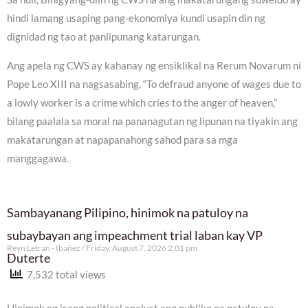
hindi lamang usaping pang-ekonomiya kundi usapin din ng
dignidad ng tao at panlipunang katarungan.
Ang apela ng CWS ay kahanay ng ensiklikal na Rerum Novarum ni
Pope Leo XIII na nagsasabing, “To defraud anyone of wages due to
a lowly worker is a crime which cries to the anger of heaven,”
bilang paalala sa moral na pananagutan ng lipunan na tiyakin ang
makatarungan at napapanahong sahod para sa mga
manggagawa.
Sambayanang Pilipino, hinimok na patuloy na
subaybayan ang impeachment trial laban kay VP
Reyn Letran - Ibañez
Friday, August 7, 2026 2:01 pm
Duterte
7,532 total views