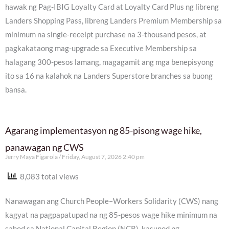
hawak ng Pag-IBIG Loyalty Card at Loyalty Card Plus ng libreng
Landers Shopping Pass, libreng Landers Premium Membership sa
minimum na single-receipt purchase na 3-thousand pesos, at
pagkakataong mag-upgrade sa Executive Membership sa
halagang 300-pesos lamang, magagamit ang mga benepisyong
ito sa 16 na kalahok na Landers Superstore branches sa buong
bansa.
Agarang implementasyon ng 85-pisong wage hike,
panawagan ng CWS
Jerry Maya Figarola
Friday, August 7, 2026 2:40 pm
8,083 total views
Nanawagan ang Church People–Workers Solidarity (CWS) nang
kagyat na pagpapatupad na ng 85-pesos wage hike minimum na
sahod sa National Capital Region (NCR), kasunod ng