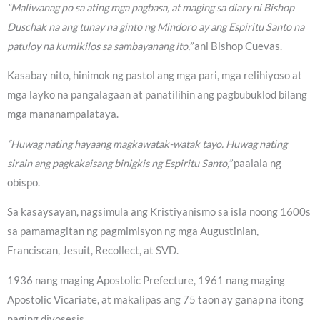
“Maliwanag po sa ating mga pagbasa, at maging sa diary ni Bishop
Duschak na ang tunay na ginto ng Mindoro ay ang Espiritu Santo na
patuloy na kumikilos sa sambayanang ito,”
ani Bishop Cuevas.
Kasabay nito, hinimok ng pastol ang mga pari, mga relihiyoso at
mga layko na pangalagaan at panatilihin ang pagbubuklod bilang
mga mananampalataya.
“Huwag nating hayaang magkawatak-watak tayo. Huwag nating
sirain ang pagkakaisang binigkis ng Espiritu Santo,”
paalala ng
obispo.
Sa kasaysayan, nagsimula ang Kristiyanismo sa isla noong 1600s
sa pamamagitan ng pagmimisyon ng mga Augustinian,
Franciscan, Jesuit, Recollect, at SVD.
1936 nang maging Apostolic Prefecture, 1961 nang maging
Apostolic Vicariate, at makalipas ang 75 taon ay ganap na itong
naging diyosesis.