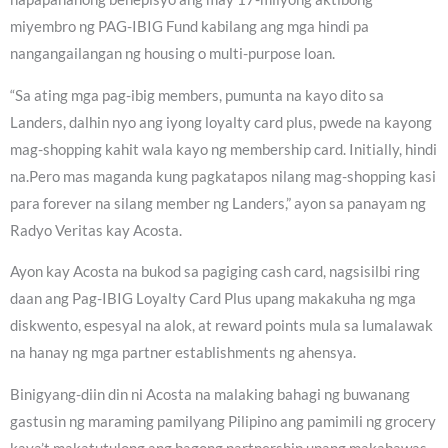
miyembro ng PAG-IBIG Fund kabilang ang mga hindi pa
nangangailangan ng housing o multi-purpose loan.
“Sa ating mga pag-ibig members, pumunta na kayo dito sa
Landers, dalhin nyo ang iyong loyalty card plus, pwede na kayong
mag-shopping kahit wala kayo ng membership card. Initially, hindi
na.Pero mas maganda kung pagkatapos nilang mag-shopping kasi
para forever na silang member ng Landers,” ayon sa panayam ng
Radyo Veritas kay Acosta.
Ayon kay Acosta na bukod sa pagiging cash card, nagsisilbi ring
daan ang Pag-IBIG Loyalty Card Plus upang makakuha ng mga
diskwento, espesyal na alok, at reward points mula sa lumalawak
na hanay ng mga partner establishments ng ahensya.
Binigyang-diin din ni Acosta na malaking bahagi ng buwanang
gastusin ng maraming pamilyang Pilipino ang pamimili ng grocery