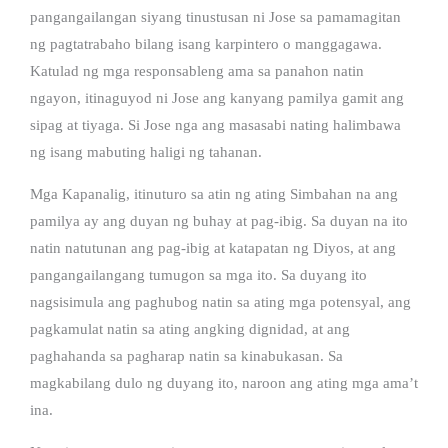
pangangailangan siyang tinustusan ni Jose sa pamamagitan
ng pagtatrabaho bilang isang karpintero o manggagawa.
Katulad ng mga responsableng ama sa panahon natin
ngayon, itinaguyod ni Jose ang kanyang pamilya gamit ang
sipag at tiyaga. Si Jose nga ang masasabi nating halimbawa
ng isang mabuting haligi ng tahanan.
Mga Kapanalig, itinuturo sa atin ng ating Simbahan na ang
pamilya ay ang duyan ng buhay at pag-ibig. Sa duyan na ito
natin natutunan ang pag-ibig at katapatan ng Diyos, at ang
pangangailangang tumugon sa mga ito. Sa duyang ito
nagsisimula ang paghubog natin sa ating mga potensyal, ang
pagkamulat natin sa ating angking dignidad, at ang
paghahanda sa pagharap natin sa kinabukasan. Sa
magkabilang dulo ng duyang ito, naroon ang ating mga ama’t
ina.