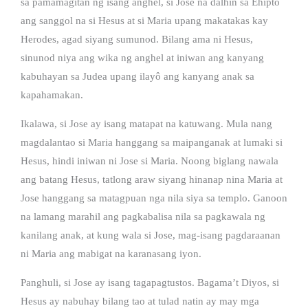
sa pamamagitan ng isang anghel, si Jose na dalhin sa Ehipto
ang sanggol na si Hesus at si Maria upang makatakas kay
Herodes, agad siyang sumunod. Bilang ama ni Hesus,
sinunod niya ang wika ng anghel at iniwan ang kanyang
kabuhayan sa Judea upang ilayô ang kanyang anak sa
kapahamakan.
Ikalawa, si Jose ay isang matapat na katuwang. Mula nang
magdalantao si Maria hanggang sa maipanganak at lumaki si
Hesus, hindi iniwan ni Jose si Maria. Noong biglang nawala
ang batang Hesus, tatlong araw siyang hinanap nina Maria at
Jose hanggang sa matagpuan nga nila siya sa templo. Ganoon
na lamang marahil ang pagkabalisa nila sa pagkawala ng
kanilang anak, at kung wala si Jose, mag-isang pagdaraanan
ni Maria ang mabigat na karanasang iyon.
Panghuli, si Jose ay isang tagapagtustos. Bagama’t Diyos, si
Hesus ay nabuhay bilang tao at tulad natin ay may mga