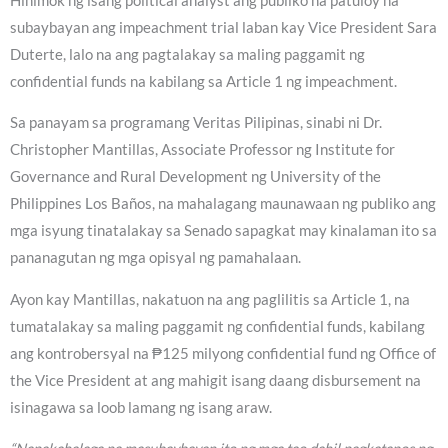
Hinimok ng isang political analyst ang publiko na patuloy na
subaybayan ang impeachment trial laban kay Vice President Sara
Duterte, lalo na ang pagtalakay sa maling paggamit ng
confidential funds na kabilang sa Article 1 ng impeachment.
Sa panayam sa programang Veritas Pilipinas, sinabi ni Dr.
Christopher Mantillas, Associate Professor ng Institute for
Governance and Rural Development ng University of the
Philippines Los Baños, na mahalagang maunawaan ng publiko ang
mga isyung tinatalakay sa Senado sapagkat may kinalaman ito sa
pananagutan ng mga opisyal ng pamahalaan.
Ayon kay Mantillas, nakatuon na ang paglilitis sa Article 1, na
tumatalakay sa maling paggamit ng confidential funds, kabilang
ang kontrobersyal na ₱125 milyong confidential fund ng Office of
the Vice President at ang mahigit isang daang disbursement na
isinagawa sa loob lamang ng isang araw.