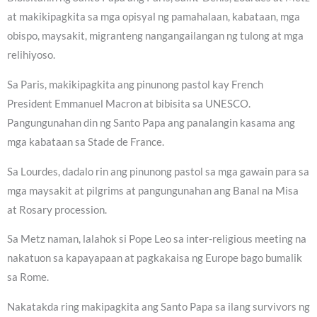
at makikipagkita sa mga opisyal ng pamahalaan, kabataan, mga
obispo, maysakit, migranteng nangangailangan ng tulong at mga
relihiyoso.
Sa Paris, makikipagkita ang pinunong pastol kay French
President Emmanuel Macron at bibisita sa UNESCO.
Pangungunahan din ng Santo Papa ang panalangin kasama ang
mga kabataan sa Stade de France.
Sa Lourdes, dadalo rin ang pinunong pastol sa mga gawain para sa
mga maysakit at pilgrims at pangungunahan ang Banal na Misa
at Rosary procession.
Sa Metz naman, lalahok si Pope Leo sa inter-religious meeting na
nakatuon sa kapayapaan at pagkakaisa ng Europe bago bumalik
sa Rome.
Nakatakda ring makipagkita ang Santo Papa sa ilang survivors ng