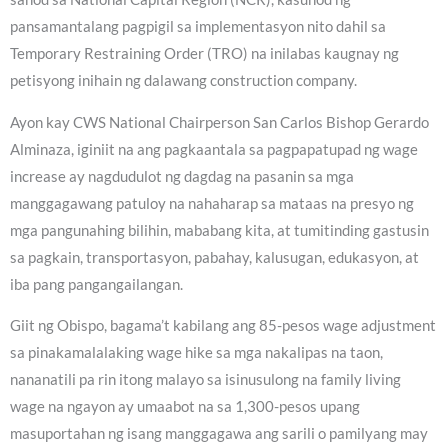
pansamantalang pagpigil sa implementasyon nito dahil sa
Temporary Restraining Order (TRO) na inilabas kaugnay ng
petisyong inihain ng dalawang construction company.
Ayon kay CWS National Chairperson San Carlos Bishop Gerardo
Alminaza, iginiit na ang pagkaantala sa pagpapatupad ng wage
increase ay nagdudulot ng dagdag na pasanin sa mga
manggagawang patuloy na nahaharap sa mataas na presyo ng
mga pangunahing bilihin, mababang kita, at tumitinding gastusin
sa pagkain, transportasyon, pabahay, kalusugan, edukasyon, at
iba pang pangangailangan.
Giit ng Obispo, bagama’t kabilang ang 85-pesos wage adjustment
sa pinakamalalaking wage hike sa mga nakalipas na taon,
nananatili pa rin itong malayo sa isinusulong na family living
wage na ngayon ay umaabot na sa 1,300-pesos upang
masuportahan ng isang manggagawa ang sarili o pamilyang may