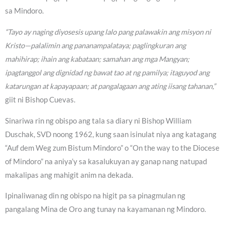
sa Mindoro.
“Tayo ay naging diyosesis upang lalo pang palawakin ang misyon ni
Kristo—palalimin ang pananampalataya; paglingkuran ang
mahihirap; ihain ang kabataan; samahan ang mga Mangyan;
ipagtanggol ang dignidad ng bawat tao at ng pamilya; itaguyod ang
katarungan at kapayapaan; at pangalagaan ang ating iisang tahanan,”
giit ni Bishop Cuevas.
Sinariwa rin ng obispo ang tala sa diary ni Bishop William
Duschak, SVD noong 1962, kung saan isinulat niya ang katagang
“Auf dem Weg zum Bistum Mindoro” o “On the way to the Diocese
of Mindoro” na aniya’y sa kasalukuyan ay ganap nang natupad
makalipas ang mahigit anim na dekada.
Ipinaliwanag din ng obispo na higit pa sa pinagmulan ng
pangalang Mina de Oro ang tunay na kayamanan ng Mindoro.