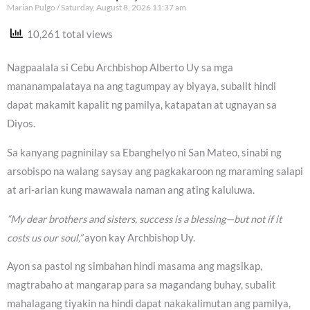
Marian Pulgo
Saturday, August 8, 2026 11:37 am
10,261 total views
Nagpaalala si Cebu Archbishop Alberto Uy sa mga
mananampalataya na ang tagumpay ay biyaya, subalit hindi
dapat makamit kapalit ng pamilya, katapatan at ugnayan sa
Diyos.
Sa kanyang pagninilay sa Ebanghelyo ni San Mateo, sinabi ng
arsobispo na walang saysay ang pagkakaroon ng maraming salapi
at ari-arian kung mawawala naman ang ating kaluluwa.
“My dear brothers and sisters, success is a blessing—but not if it
costs us our soul,”
ayon kay Archbishop Uy.
Ayon sa pastol ng simbahan hindi masama ang magsikap,
magtrabaho at mangarap para sa magandang buhay, subalit
mahalagang tiyakin na hindi dapat nakakalimutan ang pamilya,