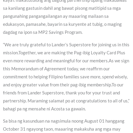
kaya’t makatutulong ang bagong partnership upang makabawas
sa kanilang gastusin dahil ang bawat pisong matitipid sa mga
pangunahing pangangailangan ay maaaring mailaan sa
edukasyon, pamasahe, bayarin sa kuryente at tubig, o maging
dagdag na ipon sa MP2 Savings Program.
“We are truly grateful to Lander’s Superstore for joining us in this
mission.Together, we are making the Pag-ibig Loyalty Card Plus
even more rewarding and meaningful for our members.As we sign
this Memorandum of Agreement today, we reaffirm our
commitment to helping Filipino families save more, spend wisely,
and enjoy greater value from their pag-ibig membership.To our
friends from Lander Superstore, thank you for your trust and
partnership. Maraming salamat po at congratulations to all of us,”
bahagi pa ng mensahe ni Acosta sa gawain.
Sa bisa ng kasunduan na nagsimula noong August 01 hanggang
October 31 ngayong taon, maaaring makakuha ang mga may