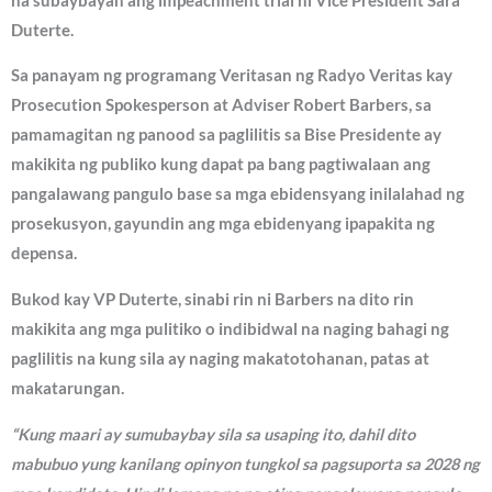
na subaybayan ang impeachment trial ni Vice President Sara
Duterte.
Sa panayam ng programang Veritasan ng Radyo Veritas kay
Prosecution Spokesperson at Adviser Robert Barbers, sa
pamamagitan ng panood sa paglilitis sa Bise Presidente ay
makikita ng publiko kung dapat pa bang pagtiwalaan ang
pangalawang pangulo base sa mga ebidensyang inilalahad ng
prosekusyon, gayundin ang mga ebidenyang ipapakita ng
depensa.
Bukod kay VP Duterte, sinabi rin ni Barbers na dito rin
makikita ang mga pulitiko o indibidwal na naging bahagi ng
paglilitis na kung sila ay naging makatotohanan, patas at
makatarungan.
“Kung maari ay sumubaybay sila sa usaping ito, dahil dito
mabubuo yung kanilang opinyon tungkol sa pagsuporta sa 2028 ng