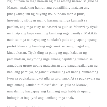
Ngunit para sa mga naiwan ng mga amang nasawi sa gulo sa
Marawi, malaking hamon ang panatilihing matatag ang
pinagkakapitan ng duyang ito. Sundalo man o pulis,
inosenteng sibilyan man o kasama sa mga kumapit sa
patalim, ang mga tatay na nasawi sa gulo sa Marawi ay tiyak
na inisip ang kapakanan ng kanilang mga pamilya. Makikita
natin sa mga namayapang sundalo’t pulis ang tapang upang
protektahan ang kanilang mga anak sa isang magulong
kinabukasan. Tiyak ding sa panig ng mga kalaban ng
pamahalaan, mayroong mga amang napilitang umanib sa
armadong grupo upang matustusan ang pangangailangan ng
kanilang pamilya, bagamat ikinalulungkot nating humantong
iyon sa pagkakasangkot nila sa terorismo. At sa pagkawala ng
mga amang katulad ni “Jose” dahil sa gulo sa Marawi,
nawalan ng kaagapay ang kanilang mga kabiyak upang
hubugin at itaguyod ang kanilang mga anak.