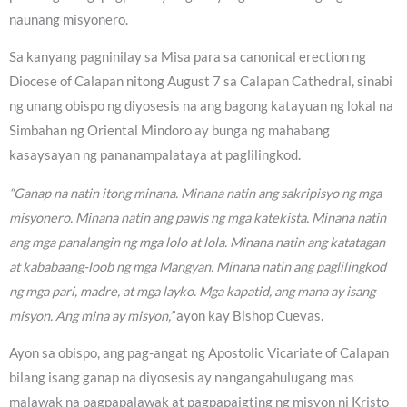
naunang misyonero.
Sa kanyang pagninilay sa Misa para sa canonical erection ng
Diocese of Calapan nitong August 7 sa Calapan Cathedral, sinabi
ng unang obispo ng diyosesis na ang bagong katayuan ng lokal na
Simbahan ng Oriental Mindoro ay bunga ng mahabang
kasaysayan ng pananampalataya at paglilingkod.
“Ganap na natin itong minana. Minana natin ang sakripisyo ng mga
misyonero. Minana natin ang pawis ng mga katekista. Minana natin
ang mga panalangin ng mga lolo at lola. Minana natin ang katatagan
at kababaang-loob ng mga Mangyan. Minana natin ang paglilingkod
ng mga pari, madre, at mga layko. Mga kapatid, ang mana ay isang
misyon. Ang mina ay misyon,”
ayon kay Bishop Cuevas.
Ayon sa obispo, ang pag-angat ng Apostolic Vicariate of Calapan
bilang isang ganap na diyosesis ay nangangahulugang mas
malawak na pagpapalawak at pagpapaigting ng misyon ni Kristo