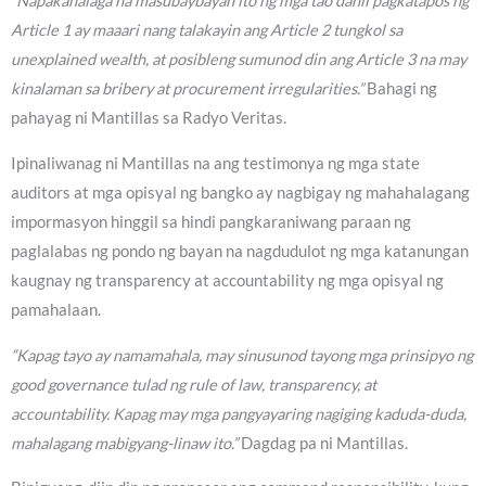
“Napakahalaga na masubaybayan ito ng mga tao dahil pagkatapos ng
Article 1 ay maaari nang talakayin ang Article 2 tungkol sa
unexplained wealth, at posibleng sumunod din ang Article 3 na may
kinalaman sa bribery at procurement irregularities.”
Bahagi ng
pahayag ni Mantillas sa Radyo Veritas.
Ipinaliwanag ni Mantillas na ang testimonya ng mga state
auditors at mga opisyal ng bangko ay nagbigay ng mahahalagang
impormasyon hinggil sa hindi pangkaraniwang paraan ng
paglalabas ng pondo ng bayan na nagdudulot ng mga katanungan
kaugnay ng transparency at accountability ng mga opisyal ng
pamahalaan.
“Kapag tayo ay namamahala, may sinusunod tayong mga prinsipyo ng
good governance tulad ng rule of law, transparency, at
accountability. Kapag may mga pangyayaring nagiging kaduda-duda,
mahalagang mabigyang-linaw ito.”
Dagdag pa ni Mantillas.