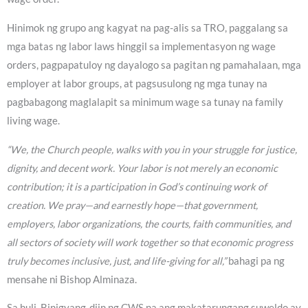
Hinimok ng grupo ang kagyat na pag-alis sa TRO, paggalang sa
mga batas ng labor laws hinggil sa implementasyon ng wage
orders, pagpapatuloy ng dayalogo sa pagitan ng pamahalaan, mga
employer at labor groups, at pagsusulong ng mga tunay na
pagbabagong maglalapit sa minimum wage sa tunay na family
living wage.
“We, the Church people, walks with you in your struggle for justice,
dignity, and decent work. Your labor is not merely an economic
contribution; it is a participation in God’s continuing work of
creation. We pray—and earnestly hope—that government,
employers, labor organizations, the courts, faith communities, and
all sectors of society will work together so that economic progress
truly becomes inclusive, just, and life-giving for all,”
bahagi pa ng
mensahe ni Bishop Alminaza.
Sa huli, Binigyang-diin ng CWS na ang makatarungang suweldo ay