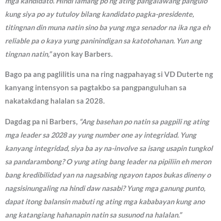
mga kandidato. Hindi lamang po ng ating pangalawang pangulo
kung siya po ay tutuloy bilang kandidato pagka-presidente,
titingnan din muna natin sino ba yung mga senador na ika nga eh
reliable pa o kaya yung paninindigan sa katotohanan. Yun ang
tingnan natin,”
ayon kay Barbers.
Bago pa ang paglilitis una na ring nagpahayag si VD Duterte ng
kanyang intensyon sa pagtakbo sa pangpanguluhan sa
nakatakdang halalan sa 2028.
Dagdag pa ni Barbers,
“Ang basehan po natin sa pagpili ng ating
mga leader sa 2028 ay yung number one ay integridad. Yung
kanyang integridad, siya ba ay na-involve sa isang usapin tungkol
sa pandarambong? O yung ating bang leader na pipiliin eh meron
bang kredibilidad yan na nagsabing ngayon tapos bukas dineny o
nagsisinungaling na hindi daw nasabi? Yung mga ganung punto,
dapat itong balansin mabuti ng ating mga kababayan kung ano
ang katangiang hahanapin natin sa susunod na halalan.”