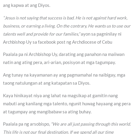
ang kapwa at ang Diyos.
“Jesus is not saying that success is bad. He is not against hard work,
business, or earning a living. On the contrary, He wants us to use our
talents well and provide for our families,”
ayon sa pagninilay ni
Archbishop Uy sa facebook post ng Archdiocese of Cebu
Paalala pa ni Archbishop Uy, darating ang panahon na maiiwan
natin ang ating pera, ari-arian, posisyon at mga tagumpay.
Ang tunay na kayamanan ay ang pagmamahal na naibigay, mga
taong natulungan at ang katapatan sa Diyos.
Kaya hinikayat niya ang lahat na magsikap at gamitin nang
mabuti ang kanilang mga talento, ngunit huwag hayaang ang pera
at tagumpay ang mangibabaw sa ating buhay.
Paalala pa ng arsobispo,
“We are all just passing through this world.
This life is not our final destination. If we spend all our time