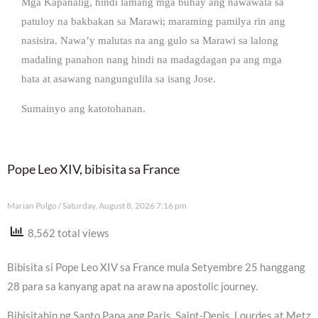
Mga Kapanalig, hindi lamang mga buhay ang nawawala sa
patuloy na bakbakan sa Marawi; maraming pamilya rin ang
nasisira. Nawa’y malutas na ang gulo sa Marawi sa lalong
madaling panahon nang hindi na madagdagan pa ang mga
bata at asawang nangungulila sa isang Jose.
Sumainyo ang katotohanan.
Pope Leo XIV, bibisita sa France
Marian Pulgo
Saturday, August 8, 2026 7:16 pm
8,562 total views
Bibisita si Pope Leo XIV sa France mula Setyembre 25 hanggang
28 para sa kanyang apat na araw na apostolic journey.
Bibisitahin ng Santo Papa ang Paris, Saint-Denis, Lourdes at Metz