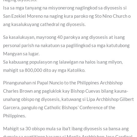
Isa sa mga tanyang na misyonerong naglingkod sa diyosesis si
San Ezekiel Moreno na naging kura paroko ng Sto Nino Church o
ang kasalukuyang cathedral ng diyosesis.
Sa kasalukuyan, mayroong 40 parokya ang diyosesis at isang
personal parish na nakatuon sa paglilingkod sa mga katutubong
Mangyan sa lugar.
Sa kabuuang populasyon ng lalawigan na halos isang milyon,
mahigit sa 800,000 dito ay mga Katoliko.
Pinangunahan ni Papal Nuncio to the Philippines Archbishop
Charles Brown ang pagluklok kay Bishop Cuevas bilang kauna-
unahang obispo ng diyosesis, katuwang si Lipa Archbishop Gilbert
Garcera, pangulo ng Catholic Bishops’ Conference of the
Philippines.
Mahigit sa 30 obispo mula sa iba’t ibang diyosesis sa bansa ang
dumalo sa pagtitipon kasama si Manila Archbishop Jose Cardinal