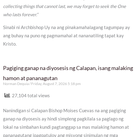
collecting things that cannot last, we may forget to seek the One
who lasts forever.”
Sinabi ni Archbishop Uy na ang pinakamahalagang tagumpay ay
ang buhay na puno ng pagmamahal at nananatiling tapat kay
Kristo.
Pagiging ganap na diyosesis ng Calapan, isang malaking
hamon at pananagutan
Norman Dequia
Friday, August 7, 2026 5:18 pm
27,104 total views
Nanindigan si Calapan Bishop Moises Cuevas na ang pagiging
ganap na diyosesis ay hindi simpleng pagkilala sa paglago ng
lokal na simbahan kundi pagtanggap sa mas malaking hamon at
pananagutang ipagpatuloy ang misyong sinimulan ng mga