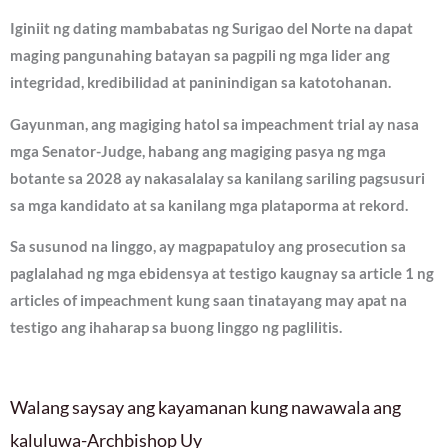
Iginiit ng dating mambabatas ng Surigao del Norte na dapat
maging pangunahing batayan sa pagpili ng mga lider ang
integridad, kredibilidad at paninindigan sa katotohanan.
Gayunman, ang magiging hatol sa impeachment trial ay nasa
mga Senator-Judge, habang ang magiging pasya ng mga
botante sa 2028 ay nakasalalay sa kanilang sariling pagsusuri
sa mga kandidato at sa kanilang mga plataporma at rekord.
Sa susunod na linggo, ay magpapatuloy ang prosecution sa
paglalahad ng mga ebidensya at testigo kaugnay sa article 1 ng
articles of impeachment kung saan tinatayang may apat na
testigo ang ihaharap sa buong linggo ng paglilitis.
Walang saysay ang kayamanan kung nawawala ang
kaluluwa-Archbishop Uy