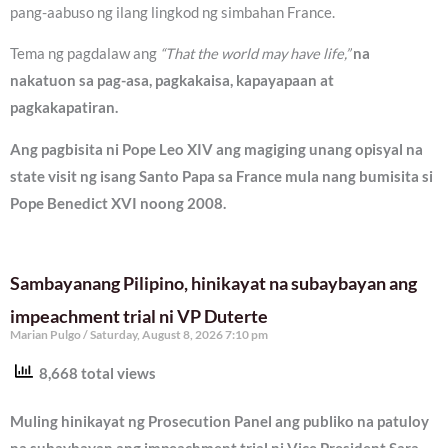
pang-aabuso ng ilang lingkod ng simbahan France.
Tema ng pagdalaw ang
“That the world may have life,”
na
nakatuon sa pag-asa, pagkakaisa, kapayapaan at
pagkakapatiran.
Ang pagbisita ni Pope Leo XIV ang magiging unang opisyal na
state visit ng isang Santo Papa sa France mula nang bumisita si
Pope Benedict XVI noong 2008.
Sambayanang Pilipino, hinikayat na subaybayan ang
impeachment trial ni VP Duterte
Marian Pulgo
Saturday, August 8, 2026 7:10 pm
8,668 total views
Muling hinikayat ng Prosecution Panel ang publiko na patuloy