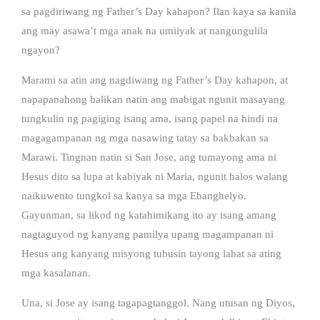
sa pagdiriwang ng Father’s Day kahapon? Ilan kaya sa kanila
ang may asawa’t mga anak na umiiyak at nangungulila
ngayon?
Marami sa atin ang nagdiwang ng Father’s Day kahapon, at
napapanahong balikan natin ang mabigat ngunit masayang
tungkulin ng pagiging isang ama, isang papel na hindi na
magagampanan ng mga nasawing tatay sa bakbakan sa
Marawi. Tingnan natin si San Jose, ang tumayong ama ni
Hesus dito sa lupa at kabiyak ni Maria, ngunit halos walang
naikuwento tungkol sa kanya sa mga Ebanghelyo.
Gayunman, sa likod ng katahimikang ito ay isang amang
nagtaguyod ng kanyang pamilya upang magampanan ni
Hesus ang kanyang misyong tubusin tayong lahat sa ating
mga kasalanan.
Una, si Jose ay isang tagapagtanggol. Nang utusan ng Diyos,