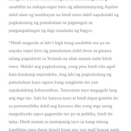
sasabihin na nakapa-super hero ng administrasyong Aquino
dahil alam ng taumbayan na hindi totoo dahil napakalaki ng
pagkukulang ng pamahalaan sa pagtungon sa
pangangailangan ng mga nasalanta ng bagyo.
“Hindi maganda at lalo’t higit kung sasabihin mo pa na
napaka super hero ng pamahalaan dahil doon sa ginawa
nilang pagsaklolo sa Yolanda na alam naman natin hindi
totoo. Malaki ang pagkukulang, yung pera hindi nila agad
kara-karakang napondoha. Ang laki ng pagkukulang ng
pamahalaan kaya siguro kung aangkinin mo yun
napakalaking kabayanihan. Tatawanan tayo magagalit lang
ang mga tao. Sabi ko katawa-tawa at hindi dapat gamitin ito
sa pamumulitika dahil ang kawawa dito yung mga taong
naagrabyado tapos gagamitin mo pa sa pulitika, hindi ito
tama. Hindi naman sa pumapanig tayo sa kung sinong
kandidato pero dapat ituwid kung ano yun mali huwag natin