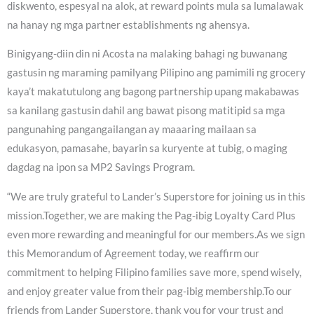
diskwento, espesyal na alok, at reward points mula sa lumalawak
na hanay ng mga partner establishments ng ahensya.
Binigyang-diin din ni Acosta na malaking bahagi ng buwanang
gastusin ng maraming pamilyang Pilipino ang pamimili ng grocery
kaya’t makatutulong ang bagong partnership upang makabawas
sa kanilang gastusin dahil ang bawat pisong matitipid sa mga
pangunahing pangangailangan ay maaaring mailaan sa
edukasyon, pamasahe, bayarin sa kuryente at tubig, o maging
dagdag na ipon sa MP2 Savings Program.
“We are truly grateful to Lander’s Superstore for joining us in this
mission.Together, we are making the Pag-ibig Loyalty Card Plus
even more rewarding and meaningful for our members.As we sign
this Memorandum of Agreement today, we reaffirm our
commitment to helping Filipino families save more, spend wisely,
and enjoy greater value from their pag-ibig membership.To our
friends from Lander Superstore, thank you for your trust and