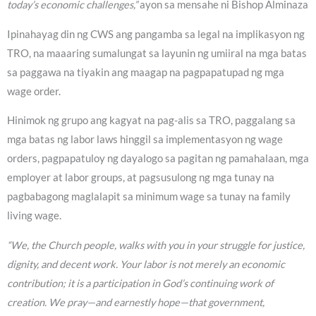
today’s economic challenges,”
ayon sa mensahe ni Bishop Alminaza
Ipinahayag din ng CWS ang pangamba sa legal na implikasyon ng
TRO, na maaaring sumalungat sa layunin ng umiiral na mga batas
sa paggawa na tiyakin ang maagap na pagpapatupad ng mga
wage order.
Hinimok ng grupo ang kagyat na pag-alis sa TRO, paggalang sa
mga batas ng labor laws hinggil sa implementasyon ng wage
orders, pagpapatuloy ng dayalogo sa pagitan ng pamahalaan, mga
employer at labor groups, at pagsusulong ng mga tunay na
pagbabagong maglalapit sa minimum wage sa tunay na family
living wage.
“We, the Church people, walks with you in your struggle for justice,
dignity, and decent work. Your labor is not merely an economic
contribution; it is a participation in God’s continuing work of
creation. We pray—and earnestly hope—that government,