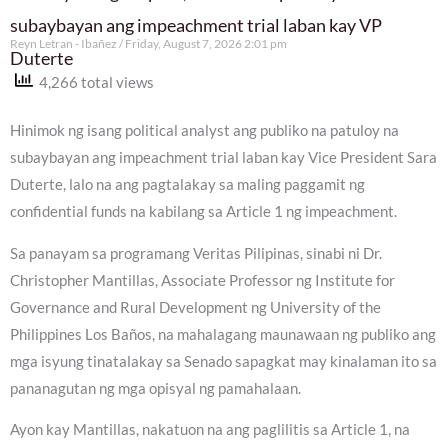
subaybayan ang impeachment trial laban kay VP
Reyn Letran - Ibañez
Friday, August 7, 2026 2:01 pm
Duterte
4,266 total views
Hinimok ng isang political analyst ang publiko na patuloy na
subaybayan ang impeachment trial laban kay Vice President Sara
Duterte, lalo na ang pagtalakay sa maling paggamit ng
confidential funds na kabilang sa Article 1 ng impeachment.
Sa panayam sa programang Veritas Pilipinas, sinabi ni Dr.
Christopher Mantillas, Associate Professor ng Institute for
Governance and Rural Development ng University of the
Philippines Los Baños, na mahalagang maunawaan ng publiko ang
mga isyung tinatalakay sa Senado sapagkat may kinalaman ito sa
pananagutan ng mga opisyal ng pamahalaan.
Ayon kay Mantillas, nakatuon na ang paglilitis sa Article 1, na