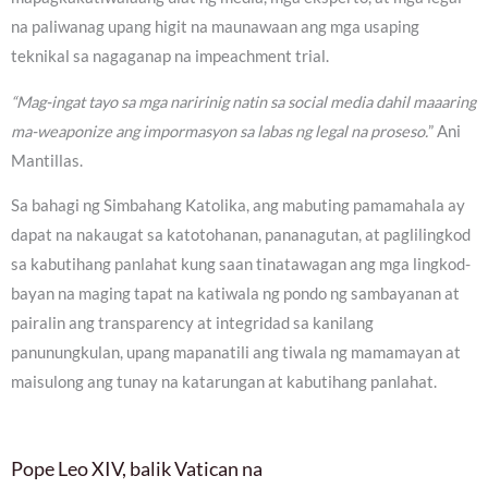
na paliwanag upang higit na maunawaan ang mga usaping
teknikal sa nagaganap na impeachment trial.
“Mag-ingat tayo sa mga naririnig natin sa social media dahil maaaring
ma-weaponize ang impormasyon sa labas ng legal na proseso.
” Ani
Mantillas.
Sa bahagi ng Simbahang Katolika, ang mabuting pamamahala ay
dapat na nakaugat sa katotohanan, pananagutan, at paglilingkod
sa kabutihang panlahat kung saan tinatawagan ang mga lingkod-
bayan na maging tapat na katiwala ng pondo ng sambayanan at
pairalin ang transparency at integridad sa kanilang
panunungkulan, upang mapanatili ang tiwala ng mamamayan at
maisulong ang tunay na katarungan at kabutihang panlahat.
Pope Leo XIV, balik Vatican na