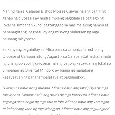
Nanindigan si Calapan Bishop Moises Cuevas na ang pagiging
ganap na diyosesis ay hindi simpleng pagkilala sa paglago ng
lokal na simbahan kundi pagtanggap sa mas malaking hamon at
pananagutang ipagpatuloy ang misyong sinimulan ng mga
naunang misyonero.
Sa kanyang pagninilay sa Misa para sa canonical erection ng
Diocese of Calapan nitong August 7 sa Calapan Cathedral, sinabi
ng unang obispo ng diyosesis na ang bagong katayuan ng lokal na
Simbahan ng Oriental Mindoro ay bunga ng mahabang
kasaysayan ng pananampalataya at paglilingkod.
“Ganap na natin itong minana. Minana natin ang sakripisyo ng mga
misyonero. Minana natin ang pawis ng mga katekista. Minana natin
ang mga panalangin ng mga lolo at lola. Minana natin ang katatagan
at kababaang-loob ng mga Mangyan. Minana natin ang paglilingkod