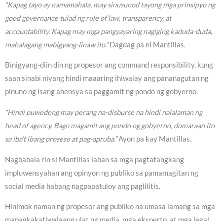
“Kapag tayo ay namamahala, may sinusunod tayong mga prinsipyo ng
good governance tulad ng rule of law, transparency, at
accountability. Kapag may mga pangyayaring nagiging kaduda-duda,
mahalagang mabigyang-linaw ito.”
Dagdag pa ni Mantillas.
Binigyang-diin din ng propesor ang command responsibility, kung
saan sinabi niyang hindi maaaring ihiwalay ang pananagutan ng
pinuno ng isang ahensya sa paggamit ng pondo ng gobyerno.
“Hindi puwedeng may perang na-disburse na hindi nalalaman ng
head of agency. Bago magamit ang pondo ng gobyerno, dumaraan ito
sa iba’t ibang proseso at pag-apruba.”
Ayon pa kay Mantillas.
Nagbabala rin si Mantillas laban sa mga pagtatangkang
impluwensyahan ang opinyon ng publiko sa pamamagitan ng
social media habang nagpapatuloy ang paglilitis.
Hinimok naman ng propesor ang publiko na umasa lamang sa mga
mapagkakatiwalaang ulat ng media, mga eksperto, at mga legal