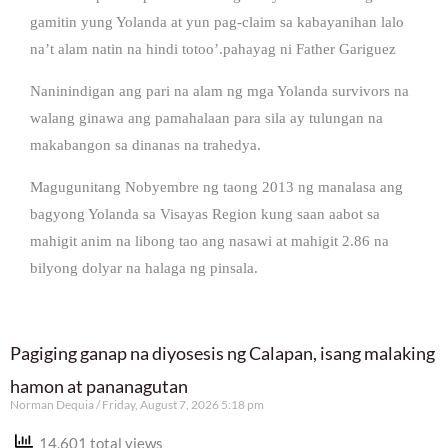
gamitin yung Yolanda at yun pag-claim sa kabayanihan lalo
na’t alam natin na hindi totoo’.pahayag ni Father Gariguez
Naninindigan ang pari na alam ng mga Yolanda survivors na
walang ginawa ang pamahalaan para sila ay tulungan na
makabangon sa dinanas na trahedya.
Magugunitang Nobyembre ng taong 2013 ng manalasa ang
bagyong Yolanda sa Visayas Region kung saan aabot sa
mahigit anim na libong tao ang nasawi at mahigit 2.86 na
bilyong dolyar na halaga ng pinsala.
Pagiging ganap na diyosesis ng Calapan, isang malaking
hamon at pananagutan
Norman Dequia
Friday, August 7, 2026 5:18 pm
14,601 total views