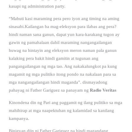
kasapi ng administration party.
“Mabuti kasi maraming pera pero iyon ang timing na aming
sinasabi.Kailangan ba mag-eleksyon para ilabas ang pera?
hindi naman sana ganun, dapat yun kara-karakang tugon ay
gawin ng pamahalaan dahil maraming nangangailangan
huwag na hintayin ang eleksyon meron naman pala ganun
kalaking pera bakit hindi gamitin at tugunan ang
pangangailangan ng mga tao. Ang nakakalungkot pa kung
magamit ng mga pulitiko itong pondo na nakalaan para sa
mga nangangailangan hindi maganda”. dismayadong
pahayag ni Father Gariguez sa panayam ng
Radio Veritas
Kinondena din ng Pari ang paggamit ng ilang pulitiko sa mga
mahihirap at mga naapektuhan ng kalamidad sa kanilang
kampanya.
Binigyan diin ni Father Gariguez na hindi magandang