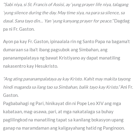
“Sabi niya, si St. Francis of Assisi, ay ‘yung prayer life niya, talagang
‘yung silence during the day. May time siya, na para sa silence, sa
dasal. Sana tayo din… Yan ‘yung kanyang prayer for peace.”
Dagdag
pa ni Fr. Gaston.
Ayon pa kay Fr. Gaston, ipinaalala rin ng Santo Papa na bagama’t
dumaraan sa iba’t ibang pagsubok ang Simbahan, ang
pananampalataya ng bawat Kristiyano ay dapat manatiling
nakasentro kay Hesukristo.
“Ang ating pananampalataya ay kay Kristo. Kahit may makita tayong
hindi maganda sa ilang tao sa Simbahan, balik tayo kay Kristo.”
Ani Fr.
Gaston.
Pagbabahagi ng Pari, hinikayat din ni Pope Leo XIV ang mga
kabataan, mag-asawa, pari, at mga nakatalaga sa buhay
paglilingkod na manatiling tapat sa kanilang bokasyon upang
ganap na maramdaman ang kaligayahang hatid ng Panginoon.