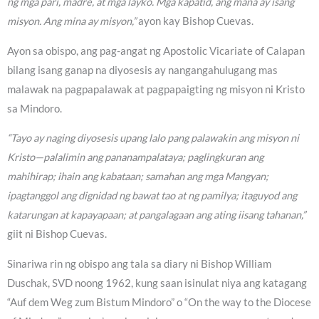
ng mga pari, madre, at mga layko. Mga kapatid, ang mana ay isang
misyon. Ang mina ay misyon,”
ayon kay Bishop Cuevas.
Ayon sa obispo, ang pag-angat ng Apostolic Vicariate of Calapan
bilang isang ganap na diyosesis ay nangangahulugang mas
malawak na pagpapalawak at pagpapaigting ng misyon ni Kristo
sa Mindoro.
“Tayo ay naging diyosesis upang lalo pang palawakin ang misyon ni
Kristo—palalimin ang pananampalataya; paglingkuran ang
mahihirap; ihain ang kabataan; samahan ang mga Mangyan;
ipagtanggol ang dignidad ng bawat tao at ng pamilya; itaguyod ang
katarungan at kapayapaan; at pangalagaan ang ating iisang tahanan,”
giit ni Bishop Cuevas.
Sinariwa rin ng obispo ang tala sa diary ni Bishop William
Duschak, SVD noong 1962, kung saan isinulat niya ang katagang
“Auf dem Weg zum Bistum Mindoro” o “On the way to the Diocese