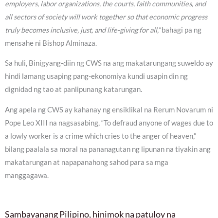
employers, labor organizations, the courts, faith communities, and
all sectors of society will work together so that economic progress
truly becomes inclusive, just, and life-giving for all,”
bahagi pa ng
mensahe ni Bishop Alminaza.
Sa huli, Binigyang-diin ng CWS na ang makatarungang suweldo ay
hindi lamang usaping pang-ekonomiya kundi usapin din ng
dignidad ng tao at panlipunang katarungan.
Ang apela ng CWS ay kahanay ng ensiklikal na Rerum Novarum ni
Pope Leo XIII na nagsasabing, “To defraud anyone of wages due to
a lowly worker is a crime which cries to the anger of heaven,”
bilang paalala sa moral na pananagutan ng lipunan na tiyakin ang
makatarungan at napapanahong sahod para sa mga
manggagawa.
Sambayanang Pilipino, hinimok na patuloy na