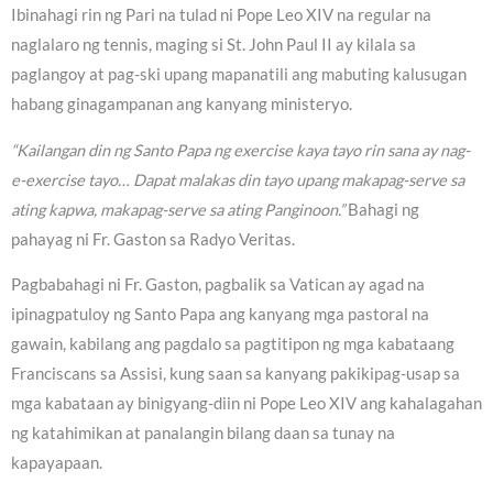
Ibinahagi rin ng Pari na tulad ni Pope Leo XIV na regular na
naglalaro ng tennis, maging si St. John Paul II ay kilala sa
paglangoy at pag-ski upang mapanatili ang mabuting kalusugan
habang ginagampanan ang kanyang ministeryo.
“Kailangan din ng Santo Papa ng exercise kaya tayo rin sana ay nag-
e-exercise tayo… Dapat malakas din tayo upang makapag-serve sa
ating kapwa, makapag-serve sa ating Panginoon.”
Bahagi ng
pahayag ni Fr. Gaston sa Radyo Veritas.
Pagbabahagi ni Fr. Gaston, pagbalik sa Vatican ay agad na
ipinagpatuloy ng Santo Papa ang kanyang mga pastoral na
gawain, kabilang ang pagdalo sa pagtitipon ng mga kabataang
Franciscans sa Assisi, kung saan sa kanyang pakikipag-usap sa
mga kabataan ay binigyang-diin ni Pope Leo XIV ang kahalagahan
ng katahimikan at panalangin bilang daan sa tunay na
kapayapaan.