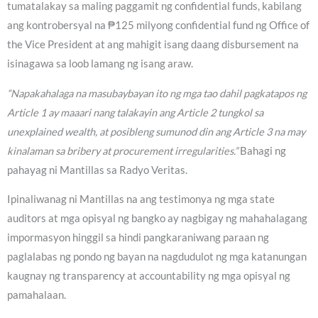
tumatalakay sa maling paggamit ng confidential funds, kabilang
ang kontrobersyal na ₱125 milyong confidential fund ng Office of
the Vice President at ang mahigit isang daang disbursement na
isinagawa sa loob lamang ng isang araw.
“Napakahalaga na masubaybayan ito ng mga tao dahil pagkatapos ng
Article 1 ay maaari nang talakayin ang Article 2 tungkol sa
unexplained wealth, at posibleng sumunod din ang Article 3 na may
kinalaman sa bribery at procurement irregularities.”
Bahagi ng
pahayag ni Mantillas sa Radyo Veritas.
Ipinaliwanag ni Mantillas na ang testimonya ng mga state
auditors at mga opisyal ng bangko ay nagbigay ng mahahalagang
impormasyon hinggil sa hindi pangkaraniwang paraan ng
paglalabas ng pondo ng bayan na nagdudulot ng mga katanungan
kaugnay ng transparency at accountability ng mga opisyal ng
pamahalaan.