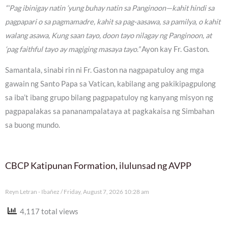
“‘Pag ibinigay natin ‘yung buhay natin sa Panginoon—kahit hindi sa
pagpapari o sa pagmamadre, kahit sa pag-aasawa, sa pamilya, o kahit
walang asawa, Kung saan tayo, doon tayo nilagay ng Panginoon, at
‘pag faithful tayo ay magiging masaya tayo.”
Ayon kay Fr. Gaston.
Samantala, sinabi rin ni Fr. Gaston na nagpapatuloy ang mga
gawain ng Santo Papa sa Vatican, kabilang ang pakikipagpulong
sa iba’t ibang grupo bilang pagpapatuloy ng kanyang misyon ng
pagpapalakas sa pananampalataya at pagkakaisa ng Simbahan
sa buong mundo.
CBCP Katipunan Formation, ilulunsad ng AVPP
Reyn Letran - Ibañez
Friday, August 7, 2026 10:28 am
4,117 total views