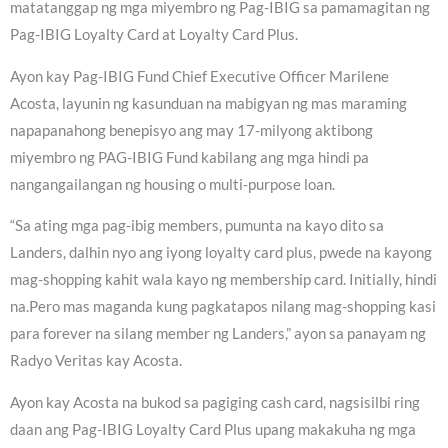
matatanggap ng mga miyembro ng Pag-IBIG sa pamamagitan ng
Pag-IBIG Loyalty Card at Loyalty Card Plus.
Ayon kay Pag-IBIG Fund Chief Executive Officer Marilene
Acosta, layunin ng kasunduan na mabigyan ng mas maraming
napapanahong benepisyo ang may 17-milyong aktibong
miyembro ng PAG-IBIG Fund kabilang ang mga hindi pa
nangangailangan ng housing o multi-purpose loan.
“Sa ating mga pag-ibig members, pumunta na kayo dito sa
Landers, dalhin nyo ang iyong loyalty card plus, pwede na kayong
mag-shopping kahit wala kayo ng membership card. Initially, hindi
na.Pero mas maganda kung pagkatapos nilang mag-shopping kasi
para forever na silang member ng Landers,” ayon sa panayam ng
Radyo Veritas kay Acosta.
Ayon kay Acosta na bukod sa pagiging cash card, nagsisilbi ring
daan ang Pag-IBIG Loyalty Card Plus upang makakuha ng mga