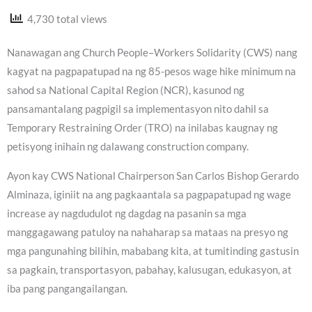
4,730 total views
Nanawagan ang Church People–Workers Solidarity (CWS) nang
kagyat na pagpapatupad na ng 85-pesos wage hike minimum na
sahod sa National Capital Region (NCR), kasunod ng
pansamantalang pagpigil sa implementasyon nito dahil sa
Temporary Restraining Order (TRO) na inilabas kaugnay ng
petisyong inihain ng dalawang construction company.
Ayon kay CWS National Chairperson San Carlos Bishop Gerardo
Alminaza, iginiit na ang pagkaantala sa pagpapatupad ng wage
increase ay nagdudulot ng dagdag na pasanin sa mga
manggagawang patuloy na nahaharap sa mataas na presyo ng
mga pangunahing bilihin, mababang kita, at tumitinding gastusin
sa pagkain, transportasyon, pabahay, kalusugan, edukasyon, at
iba pang pangangailangan.