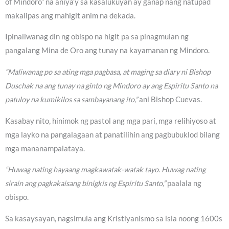
of Mindoro” na aniya’y sa kasalukuyan ay ganap nang natupad
makalipas ang mahigit anim na dekada.
Ipinaliwanag din ng obispo na higit pa sa pinagmulan ng
pangalang Mina de Oro ang tunay na kayamanan ng Mindoro.
“Maliwanag po sa ating mga pagbasa, at maging sa diary ni Bishop
Duschak na ang tunay na ginto ng Mindoro ay ang Espiritu Santo na
patuloy na kumikilos sa sambayanang ito,”
ani Bishop Cuevas.
Kasabay nito, hinimok ng pastol ang mga pari, mga relihiyoso at
mga layko na pangalagaan at panatilihin ang pagbubuklod bilang
mga mananampalataya.
“Huwag nating hayaang magkawatak-watak tayo. Huwag nating
sirain ang pagkakaisang binigkis ng Espiritu Santo,”
paalala ng
obispo.
Sa kasaysayan, nagsimula ang Kristiyanismo sa isla noong 1600s