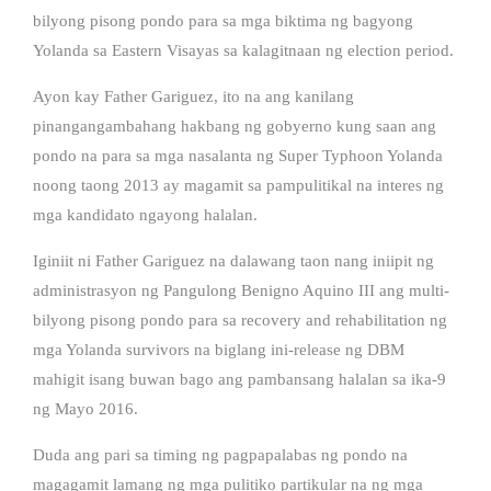
bilyong pisong pondo para sa mga biktima ng bagyong
Yolanda sa Eastern Visayas sa kalagitnaan ng election period.
Ayon kay Father Gariguez, ito na ang kanilang
pinangangambahang hakbang ng gobyerno kung saan ang
pondo na para sa mga nasalanta ng Super Typhoon Yolanda
noong taong 2013 ay magamit sa pampulitikal na interes ng
mga kandidato ngayong halalan.
Iginiit ni Father Gariguez na dalawang taon nang iniipit ng
administrasyon ng Pangulong Benigno Aquino III ang multi-
bilyong pisong pondo para sa recovery and rehabilitation ng
mga Yolanda survivors na biglang ini-release ng DBM
mahigit isang buwan bago ang pambansang halalan sa ika-9
ng Mayo 2016.
Duda ang pari sa timing ng pagpapalabas ng pondo na
magagamit lamang ng mga pulitiko partikular na ng mga