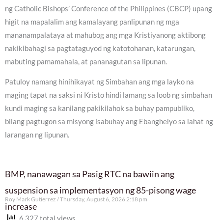
ng Catholic Bishops’ Conference of the Philippines (CBCP) upang
higit na mapalalim ang kamalayang panlipunan ng mga
mananampalataya at mahubog ang mga Kristiyanong aktibong
nakikibahagi sa pagtataguyod ng katotohanan, katarungan,
mabuting pamamahala, at pananagutan sa lipunan.
Patuloy namang hinihikayat ng Simbahan ang mga layko na
maging tapat na saksi ni Kristo hindi lamang sa loob ng simbahan
kundi maging sa kanilang pakikilahok sa buhay pampubliko,
bilang pagtugon sa misyong isabuhay ang Ebanghelyo sa lahat ng
larangan ng lipunan.
BMP, nanawagan sa Pasig RTC na bawiin ang
suspension sa implementasyon ng 85-pisong wage
Roy Mark Gutierrez
Thursday, August 6, 2026 2:18 pm
increase
6,327 total views