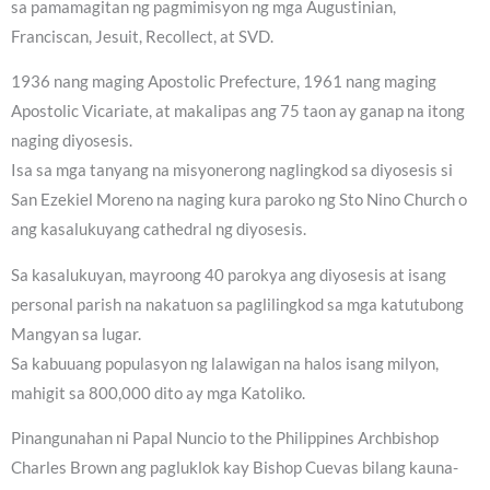
sa pamamagitan ng pagmimisyon ng mga Augustinian,
Franciscan, Jesuit, Recollect, at SVD.
1936 nang maging Apostolic Prefecture, 1961 nang maging
Apostolic Vicariate, at makalipas ang 75 taon ay ganap na itong
naging diyosesis.
Isa sa mga tanyang na misyonerong naglingkod sa diyosesis si
San Ezekiel Moreno na naging kura paroko ng Sto Nino Church o
ang kasalukuyang cathedral ng diyosesis.
Sa kasalukuyan, mayroong 40 parokya ang diyosesis at isang
personal parish na nakatuon sa paglilingkod sa mga katutubong
Mangyan sa lugar.
Sa kabuuang populasyon ng lalawigan na halos isang milyon,
mahigit sa 800,000 dito ay mga Katoliko.
Pinangunahan ni Papal Nuncio to the Philippines Archbishop
Charles Brown ang pagluklok kay Bishop Cuevas bilang kauna-