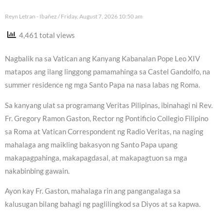
Reyn Letran - Ibañez
Friday, August 7, 2026 10:50 am
4,461 total views
Nagbalik na sa Vatican ang Kanyang Kabanalan Pope Leo XIV
matapos ang ilang linggong pamamahinga sa Castel Gandolfo, na
summer residence ng mga Santo Papa na nasa labas ng Roma.
Sa kanyang ulat sa programang Veritas Pilipinas, ibinahagi ni Rev.
Fr. Gregory Ramon Gaston, Rector ng Pontificio Collegio Filipino
sa Roma at Vatican Correspondent ng Radio Veritas, na naging
mahalaga ang maikling bakasyon ng Santo Papa upang
makapagpahinga, makapagdasal, at makapagtuon sa mga
nakabinbing gawain.
Ayon kay Fr. Gaston, mahalaga rin ang pangangalaga sa
kalusugan bilang bahagi ng paglilingkod sa Diyos at sa kapwa.