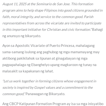
August 11, 2025 at the Seminario de San Jose. This formation
program aims to help shape Filipinos into good citizens grounded in
faith, moral integrity, and service to the common good. Parish
representatives from across the vicariate are invited to participate
in this important initiative for Christian and civic formation.”
Bahagi
ng anunsyo ng bikaryato.
Ayon sa Apostolic Vicariate of Puerto Princesa, mahalagang
sama-samang isulong ang paghubog ng mga mamamayang may
aktibong pakikilahok sa lipunan at ginagabayan ng mga
pagpapahalaga ng Ebanghelyo upang magkaroon ng tunay na
malasakit sa kapakanan ng lahat.
“Let us work together in forming citizens whose engagement in
society is inspired by Gospel values and a commitment to the
common good,”
Panawagan ng Bikaryato.
Ang CBCP Katipunan Formation Program ay isa sa mga inisyatibo