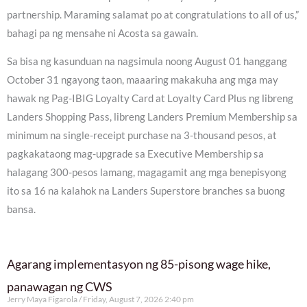
partnership. Maraming salamat po at congratulations to all of us,”
bahagi pa ng mensahe ni Acosta sa gawain.
Sa bisa ng kasunduan na nagsimula noong August 01 hanggang
October 31 ngayong taon, maaaring makakuha ang mga may
hawak ng Pag-IBIG Loyalty Card at Loyalty Card Plus ng libreng
Landers Shopping Pass, libreng Landers Premium Membership sa
minimum na single-receipt purchase na 3-thousand pesos, at
pagkakataong mag-upgrade sa Executive Membership sa
halagang 300-pesos lamang, magagamit ang mga benepisyong
ito sa 16 na kalahok na Landers Superstore branches sa buong
bansa.
Agarang implementasyon ng 85-pisong wage hike,
panawagan ng CWS
Jerry Maya Figarola
Friday, August 7, 2026 2:40 pm