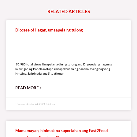
RELATED
A
R
T
I
C
L
E
S
Diocese of Ilagan, umaapela ng tulong
95,985 total views
95,985 total views Umapela na din ng tulong and Diyosesis ng Ilagan sa
lalawigan ng Isabela matapos maapektuhan ng pananalasa ng bagyong
Kristine. Sa ipinadalang Situationer
READ MORE »
Thursday, October 24, 2024 3:41 pm
Mamamayan, hinimok na suportahan ang Fast2Feed