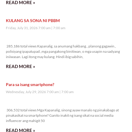
READ MORE »
KULANG SA SONA NI PBBM
Friday, July 31, 2026 7:00 am
7:00 am
285,186 total views
285,186 total views Kapanalig, sa anumang hakbang., planong gagawin.,
polisiyang ipapatupad.,mga pangakong binitiwan, o mga usapin na sadyang
iniiwasan. Lagi itong may kulang. Hindi ibig sabihin,
READ MORE »
Para sa isang smartphone?
Wednesday, July 29, 2026 7:00 am
7:00 am
306,532 total views
306,532 total views Mga Kapanalig, sinong ayaw manalo ng pinakabago at
pinakasikat na smartphone? Ganito inakit ng isang sikat na social media
influencer ang mahigit 50
READ MORE »