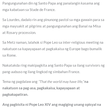
Pangungunahan din ng Santo Papa ang panalangin kasama ang
mga kabataan sa Stade de France.
Sa Lourdes, dadalo rin ang pinunong pastol sa mga gawain para sa
mga maysakit at pilgrims at pangungunahan ang Banal na Misa
at Rosary procession.
Sa Metz naman, lalahok si Pope Leo sa inter-religious meeting na
nakatuon sa kapayapaan at pagkakaisa ng Europe bago bumalik
sa Rome.
Nakatakda ring makipagkita ang Santo Papa sa ilang survivors ng
pang-aabuso ng ilang lingkod ng simbahan France.
Tema ng pagdalaw ang
“That the world may have life,”
na
nakatuon sa pag-asa, pagkakaisa, kapayapaan at
pagkakapatiran.
Ang pagbisita ni Pope Leo XIV ang magiging unang opisyal na