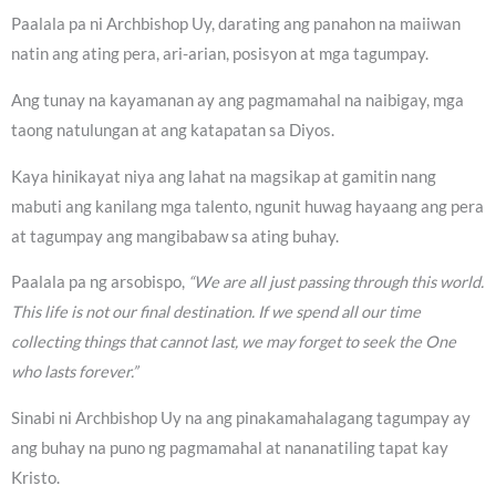
Paalala pa ni Archbishop Uy, darating ang panahon na maiiwan
natin ang ating pera, ari-arian, posisyon at mga tagumpay.
Ang tunay na kayamanan ay ang pagmamahal na naibigay, mga
taong natulungan at ang katapatan sa Diyos.
Kaya hinikayat niya ang lahat na magsikap at gamitin nang
mabuti ang kanilang mga talento, ngunit huwag hayaang ang pera
at tagumpay ang mangibabaw sa ating buhay.
Paalala pa ng arsobispo,
“We are all just passing through this world.
This life is not our final destination. If we spend all our time
collecting things that cannot last, we may forget to seek the One
who lasts forever.”
Sinabi ni Archbishop Uy na ang pinakamahalagang tagumpay ay
ang buhay na puno ng pagmamahal at nananatiling tapat kay
Kristo.