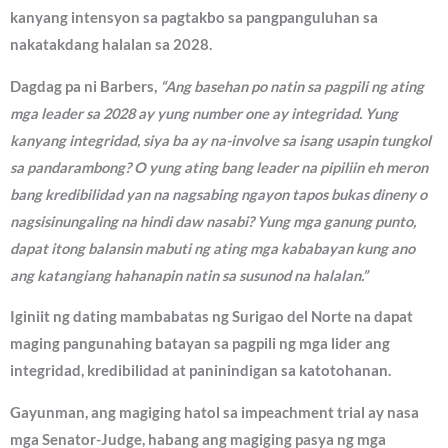
kanyang intensyon sa pagtakbo sa pangpanguluhan sa
nakatakdang halalan sa 2028.
Dagdag pa ni Barbers,
“Ang basehan po natin sa pagpili ng ating
mga leader sa 2028 ay yung number one ay integridad. Yung
kanyang integridad, siya ba ay na-involve sa isang usapin tungkol
sa pandarambong? O yung ating bang leader na pipiliin eh meron
bang kredibilidad yan na nagsabing ngayon tapos bukas dineny o
nagsisinungaling na hindi daw nasabi? Yung mga ganung punto,
dapat itong balansin mabuti ng ating mga kababayan kung ano
ang katangiang hahanapin natin sa susunod na halalan.”
Iginiit ng dating mambabatas ng Surigao del Norte na dapat
maging pangunahing batayan sa pagpili ng mga lider ang
integridad, kredibilidad at paninindigan sa katotohanan.
Gayunman, ang magiging hatol sa impeachment trial ay nasa
mga Senator-Judge, habang ang magiging pasya ng mga