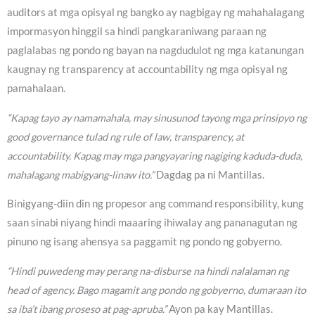
auditors at mga opisyal ng bangko ay nagbigay ng mahahalagang
impormasyon hinggil sa hindi pangkaraniwang paraan ng
paglalabas ng pondo ng bayan na nagdudulot ng mga katanungan
kaugnay ng transparency at accountability ng mga opisyal ng
pamahalaan.
“Kapag tayo ay namamahala, may sinusunod tayong mga prinsipyo ng
good governance tulad ng rule of law, transparency, at
accountability. Kapag may mga pangyayaring nagiging kaduda-duda,
mahalagang mabigyang-linaw ito.”
Dagdag pa ni Mantillas.
Binigyang-diin din ng propesor ang command responsibility, kung
saan sinabi niyang hindi maaaring ihiwalay ang pananagutan ng
pinuno ng isang ahensya sa paggamit ng pondo ng gobyerno.
“Hindi puwedeng may perang na-disburse na hindi nalalaman ng
head of agency. Bago magamit ang pondo ng gobyerno, dumaraan ito
sa iba’t ibang proseso at pag-apruba.”
Ayon pa kay Mantillas.