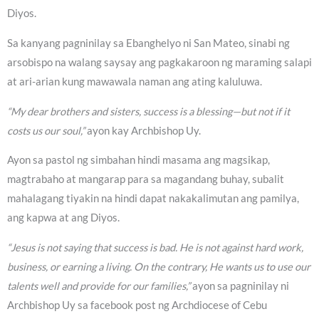
Diyos.
Sa kanyang pagninilay sa Ebanghelyo ni San Mateo, sinabi ng
arsobispo na walang saysay ang pagkakaroon ng maraming salapi
at ari-arian kung mawawala naman ang ating kaluluwa.
“My dear brothers and sisters, success is a blessing—but not if it
costs us our soul,”
ayon kay Archbishop Uy.
Ayon sa pastol ng simbahan hindi masama ang magsikap,
magtrabaho at mangarap para sa magandang buhay, subalit
mahalagang tiyakin na hindi dapat nakakalimutan ang pamilya,
ang kapwa at ang Diyos.
“Jesus is not saying that success is bad. He is not against hard work,
business, or earning a living. On the contrary, He wants us to use our
talents well and provide for our families,”
ayon sa pagninilay ni
Archbishop Uy sa facebook post ng Archdiocese of Cebu