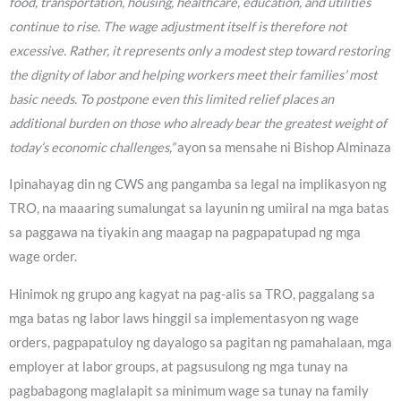
food, transportation, housing, healthcare, education, and utilities
continue to rise. The wage adjustment itself is therefore not
excessive. Rather, it represents only a modest step toward restoring
the dignity of labor and helping workers meet their families’ most
basic needs. To postpone even this limited relief places an
additional burden on those who already bear the greatest weight of
today’s economic challenges,”
ayon sa mensahe ni Bishop Alminaza
Ipinahayag din ng CWS ang pangamba sa legal na implikasyon ng
TRO, na maaaring sumalungat sa layunin ng umiiral na mga batas
sa paggawa na tiyakin ang maagap na pagpapatupad ng mga
wage order.
Hinimok ng grupo ang kagyat na pag-alis sa TRO, paggalang sa
mga batas ng labor laws hinggil sa implementasyon ng wage
orders, pagpapatuloy ng dayalogo sa pagitan ng pamahalaan, mga
employer at labor groups, at pagsusulong ng mga tunay na
pagbabagong maglalapit sa minimum wage sa tunay na family