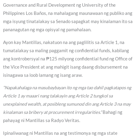
Governance and Rural Development ng University of the
Philippines Los Baños, na mahalagang maunawaan ng publiko ang
mga isyung tinatalakay sa Senado sapagkat may kinalaman ito sa
pananagutan ng mga opisyal ng pamahalaan.
Ayon kay Mantillas, nakatuon na ang paglilitis sa Article 1, na
tumatalakay sa maling paggamit ng confidential funds, kabilang
ang kontrobersyal na ₱125 milyong confidential fund ng Office of
the Vice President at ang mahigit isang daang disbursement na
isinagawa sa loob lamang ng isang araw.
“Napakahalaga na masubaybayan ito ng mga tao dahil pagkatapos ng
Article 1 ay maaari nang talakayin ang Article 2 tungkol sa
unexplained wealth, at posibleng sumunod din ang Article 3 na may
kinalaman sa bribery at procurement irregularities.”
Bahagi ng
pahayag ni Mantillas sa Radyo Veritas.
Ipinaliwanag ni Mantillas na ang testimonya ng mga state