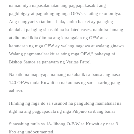
naman niya napasalamatan ang pagpapakasakit ang
pagbibigay at pagtulong ng mga OFWs sa ating ekonomiya.
Ang nangyari sa tanim – bala, tanim basket ay palaging
denial at palaging sinasabi na isolated cases, naninira lamang
at dito makikita dito na ang karangalan ng OFW at sa
karanasan ng mga OFW ay walang nagawa at walang ginawa.
Walang pagmamalasakit sa ating mga OFW,” pahayag ni
Bishop Santos sa panayam ng Veritas Patrol
Nabatid na mapayapa namang nakabalik sa bansa ang nasa
140 OFWs mula Kuwait na nakaranas ng sari – saring pang –
aabuso.
Hiniling ng mga ito sa susunod na pangulong maihahalal na
itigil na ang pagpapadala ng mga Pilipino sa ibang bansa.
Sinasabing mula sa 18- libong O-F-W sa Kuwait ay nasa 3
libo ang undocumented.