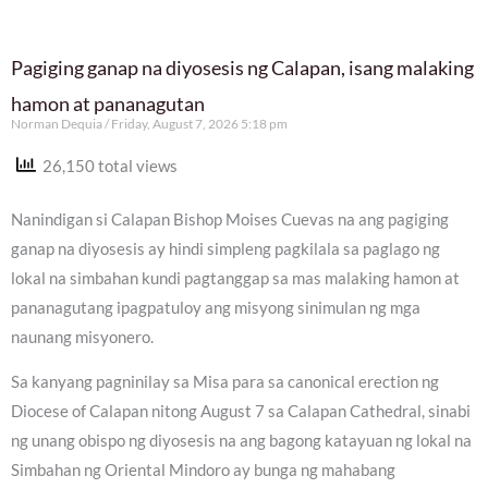
Pagiging ganap na diyosesis ng Calapan, isang malaking
hamon at pananagutan
Norman Dequia
Friday, August 7, 2026 5:18 pm
26,150 total views
Nanindigan si Calapan Bishop Moises Cuevas na ang pagiging
ganap na diyosesis ay hindi simpleng pagkilala sa paglago ng
lokal na simbahan kundi pagtanggap sa mas malaking hamon at
pananagutang ipagpatuloy ang misyong sinimulan ng mga
naunang misyonero.
Sa kanyang pagninilay sa Misa para sa canonical erection ng
Diocese of Calapan nitong August 7 sa Calapan Cathedral, sinabi
ng unang obispo ng diyosesis na ang bagong katayuan ng lokal na
Simbahan ng Oriental Mindoro ay bunga ng mahabang