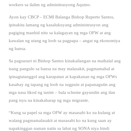
workers sa ilalim ng adminitrasyong Aquino.
Ayon kay CBCP – ECMI Balanga Bishop Ruperto Santos,
ipinakita lamang ng kasalukuyang administrasyon ang
pagiging manhid nito sa kalagayan ng mga OFW at ang
kawalan ng utang ng loob sa pagpapa – angat ng ekonomiya
ng bansa.
Sa pagsusuri ni Bishop Santos kinakailangan na maihalal ang
isang pangulo sa bansa na may malasakit, pagmamahal at
ipinagtatanggol ang karapatan at kapakanan ng mga OFWs
kasabay ng tapang ng loob na sugpuin at papanagutin ang
mga nasa likod ng tanim – bala scheme gayundin ang ilan
pang isyu na kinakaharap ng mga migrante.
“Kung sa papel sa mga OFW ay masasabi ko na kulang at
walang pagmamalasakit at masasabi ko na kung saan ay
napakinggan naman natin sa lahat ng SONA niya hindi