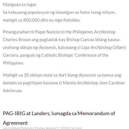
Mangyan sa lugar.
Sa kabuuang populasyon ng lalawigan na halos isang milyon,
mahigit sa 800,000 dito ay mga Katoliko.
Pinangunahan ni Papal Nuncio to the Philippines Archbishop
Charles Brown ang pagluklok kay Bishop Cuevas bilang kauna-
unahang obispo ng diyosesis, katuwang si Lipa Archbishop Gilbert
Garcera, pangulo ng Catholic Bishops’ Conference of the
Philippines.
Mahigit sa 30 obispo mula sa iba’t ibang diyosesis sa bansa ang
dumalo sa pagtitipon kasama si Manila Archbishop Jose Cardinal
Advincula.
PAG-IBIG at Landers, lumagda sa Memorandum of
Agreement
Jerry Maya Figarola
Friday, August 7, 2026 2:41 pm