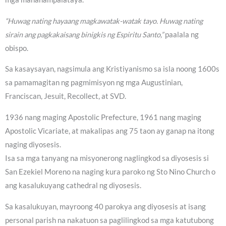
“Huwag nating hayaang magkawatak-watak tayo. Huwag nating
sirain ang pagkakaisang binigkis ng Espiritu Santo,”
paalala ng
obispo.
Sa kasaysayan, nagsimula ang Kristiyanismo sa isla noong 1600s
sa pamamagitan ng pagmimisyon ng mga Augustinian,
Franciscan, Jesuit, Recollect, at SVD.
1936 nang maging Apostolic Prefecture, 1961 nang maging
Apostolic Vicariate, at makalipas ang 75 taon ay ganap na itong
naging diyosesis.
Isa sa mga tanyang na misyonerong naglingkod sa diyosesis si
San Ezekiel Moreno na naging kura paroko ng Sto Nino Church o
ang kasalukuyang cathedral ng diyosesis.
Sa kasalukuyan, mayroong 40 parokya ang diyosesis at isang
personal parish na nakatuon sa paglilingkod sa mga katutubong