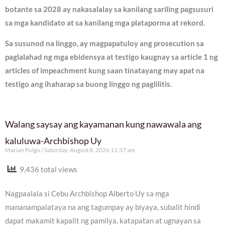
botante sa 2028 ay nakasalalay sa kanilang sariling pagsusuri
sa mga kandidato at sa kanilang mga plataporma at rekord.
Sa susunod na linggo, ay magpapatuloy ang prosecution sa
paglalahad ng mga ebidensya at testigo kaugnay sa article 1 ng
articles of impeachment kung saan tinatayang may apat na
testigo ang ihaharap sa buong linggo ng paglilitis.
Walang saysay ang kayamanan kung nawawala ang
kaluluwa-Archbishop Uy
Marian Pulgo
Saturday, August 8, 2026 11:37 am
9,436 total views
Nagpaalala si Cebu Archbishop Alberto Uy sa mga
mananampalataya na ang tagumpay ay biyaya, subalit hindi
dapat makamit kapalit ng pamilya, katapatan at ugnayan sa