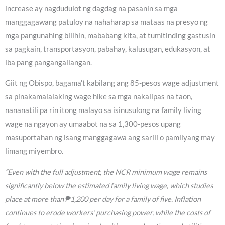
increase ay nagdudulot ng dagdag na pasanin sa mga
manggagawang patuloy na nahaharap sa mataas na presyo ng
mga pangunahing bilihin, mababang kita, at tumitinding gastusin
sa pagkain, transportasyon, pabahay, kalusugan, edukasyon, at
iba pang pangangailangan.
Giit ng Obispo, bagama’t kabilang ang 85-pesos wage adjustment
sa pinakamalalaking wage hike sa mga nakalipas na taon,
nananatili pa rin itong malayo sa isinusulong na family living
wage na ngayon ay umaabot na sa 1,300-pesos upang
masuportahan ng isang manggagawa ang sarili o pamilyang may
limang miyembro.
“Even with the full adjustment, the NCR minimum wage remains
significantly below the estimated family living wage, which studies
place at more than ₱1,200 per day for a family of five. Inflation
continues to erode workers’ purchasing power, while the costs of