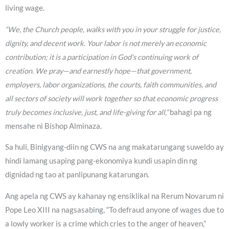
living wage.
“We, the Church people, walks with you in your struggle for justice,
dignity, and decent work. Your labor is not merely an economic
contribution; it is a participation in God’s continuing work of
creation. We pray—and earnestly hope—that government,
employers, labor organizations, the courts, faith communities, and
all sectors of society will work together so that economic progress
truly becomes inclusive, just, and life-giving for all,”
bahagi pa ng
mensahe ni Bishop Alminaza.
Sa huli, Binigyang-diin ng CWS na ang makatarungang suweldo ay
hindi lamang usaping pang-ekonomiya kundi usapin din ng
dignidad ng tao at panlipunang katarungan.
Ang apela ng CWS ay kahanay ng ensiklikal na Rerum Novarum ni
Pope Leo XIII na nagsasabing, “To defraud anyone of wages due to
a lowly worker is a crime which cries to the anger of heaven,”