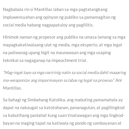
Nagbabala rin si Mantillas laban sa mga pagtatangkang
impluwensyahan ang opinyon ng publiko sa pamamagitan ng
social media habang nagpapatuloy ang paglilitis.
Hinimok naman ng propesor ang publiko na umasa lamang sa mga
mapagkakatiwalaang ulat ng media, mga eksperto, at mga legal
na paliwanag upang higit na maunawaan ang mga usaping
teknikal sa nagaganap na impeachment trial.
“Mag-ingat tayo sa mga naririnig natin sa social media dahil maaaring
ma-weaponize ang impormasyon sa labas ng legal na proseso.
” Ani
Mantillas.
Sa bahagi ng Simbahang Katolika, ang mabuting pamamahala ay
dapat na nakaugat sa katotohanan, pananagutan, at paglilingkod
sa kabutihang panlahat kung saan tinatawagan ang mga lingkod-
bayan na maging tapat na katiwala ng pondo ng sambayanan at