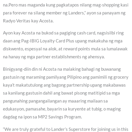
na.Pero mas maganda kung pagkatapos nilang mag-shopping kasi
para forever na silang member ng Landers,” ayon sa panayam ng
Radyo Veritas kay Acosta.
Ayon kay Acosta na bukod sa pagiging cash card, nagsisilbi ring
daan ang Pag-IBIG Loyalty Card Plus upang makakuha ng mga
diskwento, espesyal na alok, at reward points mula sa lumalawak
na hanay ng mga partner establishments ng ahensya.
Binigyang-diin din ni Acosta na malaking bahagi ng buwanang
gastusin ng maraming pamilyang Pilipino ang pamimili ng grocery
kaya’t makatutulong ang bagong partnership upang makabawas
sa kanilang gastusin dahil ang bawat pisong matitipid sa mga
pangunahing pangangailangan ay maaaring mailaan sa
edukasyon, pamasahe, bayarin sa kuryente at tubig, o maging
dagdag na ipon sa MP2 Savings Program.
“We are truly grateful to Lander’s Superstore for joining us in this