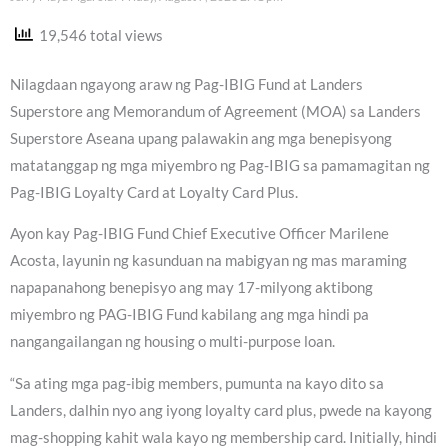
19,546 total views
Nilagdaan ngayong araw ng Pag-IBIG Fund at Landers
Superstore ang Memorandum of Agreement (MOA) sa Landers
Superstore Aseana upang palawakin ang mga benepisyong
matatanggap ng mga miyembro ng Pag-IBIG sa pamamagitan ng
Pag-IBIG Loyalty Card at Loyalty Card Plus.
Ayon kay Pag-IBIG Fund Chief Executive Officer Marilene
Acosta, layunin ng kasunduan na mabigyan ng mas maraming
napapanahong benepisyo ang may 17-milyong aktibong
miyembro ng PAG-IBIG Fund kabilang ang mga hindi pa
nangangailangan ng housing o multi-purpose loan.
“Sa ating mga pag-ibig members, pumunta na kayo dito sa
Landers, dalhin nyo ang iyong loyalty card plus, pwede na kayong
mag-shopping kahit wala kayo ng membership card. Initially, hindi