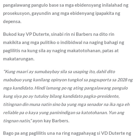
pangalawang pangulo base sa mga ebidensyang inilalahad ng
prosekusyon, gayundin ang mga ebidenyang ipapakita ng
depensa.
Bukod kay VP Duterte, sinabi rin ni Barbers na dito rin
makikita ang mga pulitiko o indibidwal na naging bahagi ng
paglilitis na kung sila ay naging makatotohanan, patas at
makatarungan.
“Kung maari ay sumubaybay sila sa usaping ito, dahil dito
mabubuo yung kanilang opinyon tungkol sa pagsuporta sa 2028 ng
mga kandidato. Hindi lamang po ng ating pangalawang pangulo
kung siya po ay tutuloy bilang kandidato pagka-presidente,
titingnan din muna natin sino ba yung mga senador na ika nga eh
reliable pa o kaya yung paninindigan sa katotohanan. Yun ang
tingnan natin,”
ayon kay Barbers.
Bago pa ang paglilitis una na ring nagpahayag si VD Duterte ng