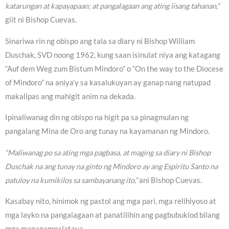
katarungan at kapayapaan; at pangalagaan ang ating iisang tahanan,”
giit ni Bishop Cuevas.
Sinariwa rin ng obispo ang tala sa diary ni Bishop William
Duschak, SVD noong 1962, kung saan isinulat niya ang katagang
“Auf dem Weg zum Bistum Mindoro” o “On the way to the Diocese
of Mindoro” na aniya’y sa kasalukuyan ay ganap nang natupad
makalipas ang mahigit anim na dekada.
Ipinaliwanag din ng obispo na higit pa sa pinagmulan ng
pangalang Mina de Oro ang tunay na kayamanan ng Mindoro.
“Maliwanag po sa ating mga pagbasa, at maging sa diary ni Bishop
Duschak na ang tunay na ginto ng Mindoro ay ang Espiritu Santo na
patuloy na kumikilos sa sambayanang ito,”
ani Bishop Cuevas.
Kasabay nito, hinimok ng pastol ang mga pari, mga relihiyoso at
mga layko na pangalagaan at panatilihin ang pagbubuklod bilang
mga mananampalataya.