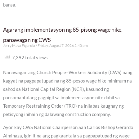
bansa.
Agarang implementasyon ng 85-pisong wage hike,
panawagan ng CWS
Jerry Maya Figarola
Friday, August 7, 2026 2:40 pm
7,392 total views
Nanawagan ang Church People–Workers Solidarity (CWS) nang
kagyat na pagpapatupad na ng 85-pesos wage hike minimum na
sahod sa National Capital Region (NCR), kasunod ng
pansamantalang pagpigil sa implementasyon nito dahil sa
Temporary Restraining Order (TRO) na inilabas kaugnay ng
petisyong inihain ng dalawang construction company.
Ayon kay CWS National Chairperson San Carlos Bishop Gerardo
Alminaza, iginiit na ang pagkaantala sa pagpapatupad ng wage