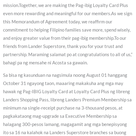
mission.Together, we are making the Pag-ibig Loyalty Card Plus
even more rewarding and meaningful for our members.As we sign
this Memorandum of Agreement today, we reaffirm our
commitment to helping Filipino families save more, spend wisely,
and enjoy greater value from their pag-ibig membership.To our
friends from Lander Superstore, thank you for your trust and
partnership. Maraming salamat po at congratulations to all of us,”
bahagi pa ng mensahe ni Acosta sa gawain.
Sa bisa ng kasunduan na nagsimula noong August 01 hanggang
October 31 ngayong taon, maaaring makakuha ang mga may
hawak ng Pag-IBIG Loyalty Card at Loyalty Card Plus ng libreng
Landers Shopping Pass, libreng Landers Premium Membership sa
minimum na single-receipt purchase na 3-thousand pesos, at
pagkakataong mag-upgrade sa Executive Membership sa
halagang 300-pesos lamang, magagamit ang mga benepisyong
ito sa 16 na kalahok na Landers Superstore branches sa buong