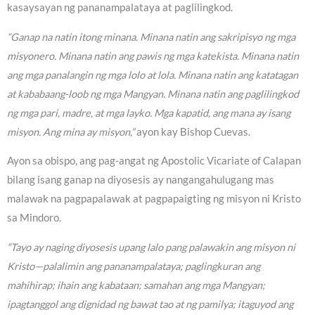
kasaysayan ng pananampalataya at paglilingkod.
“Ganap na natin itong minana. Minana natin ang sakripisyo ng mga
misyonero. Minana natin ang pawis ng mga katekista. Minana natin
ang mga panalangin ng mga lolo at lola. Minana natin ang katatagan
at kababaang-loob ng mga Mangyan. Minana natin ang paglilingkod
ng mga pari, madre, at mga layko. Mga kapatid, ang mana ay isang
misyon. Ang mina ay misyon,”
ayon kay Bishop Cuevas.
Ayon sa obispo, ang pag-angat ng Apostolic Vicariate of Calapan
bilang isang ganap na diyosesis ay nangangahulugang mas
malawak na pagpapalawak at pagpapaigting ng misyon ni Kristo
sa Mindoro.
“Tayo ay naging diyosesis upang lalo pang palawakin ang misyon ni
Kristo—palalimin ang pananampalataya; paglingkuran ang
mahihirap; ihain ang kabataan; samahan ang mga Mangyan;
ipagtanggol ang dignidad ng bawat tao at ng pamilya; itaguyod ang