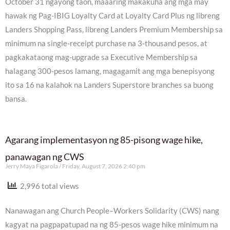
October 31 ngayong taon, maaaring makakuha ang mga may
hawak ng Pag-IBIG Loyalty Card at Loyalty Card Plus ng libreng
Landers Shopping Pass, libreng Landers Premium Membership sa
minimum na single-receipt purchase na 3-thousand pesos, at
pagkakataong mag-upgrade sa Executive Membership sa
halagang 300-pesos lamang, magagamit ang mga benepisyong
ito sa 16 na kalahok na Landers Superstore branches sa buong
bansa.
Agarang implementasyon ng 85-pisong wage hike,
panawagan ng CWS
Jerry Maya Figarola
Friday, August 7, 2026 2:40 pm
2,996 total views
Nanawagan ang Church People–Workers Solidarity (CWS) nang
kagyat na pagpapatupad na ng 85-pesos wage hike minimum na