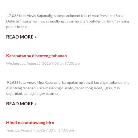
mabuting pamamahala, at pananagutan sa lipunan.
Patuloy namang hinihikayat ng Simbahan ang mga layko na
maging tapat na saksi ni Kristo hindi lamang sa loob ng simbahan
kundi maging sa kanilang pakikilahok sa buhay pampubliko,
bilang pagtugon sa misyong isabuhay ang Ebanghelyo sa lahat ng
larangan ng lipunan.
BE OUR PARTNERS
THIS PORTION IS BROUGHT YOU BY