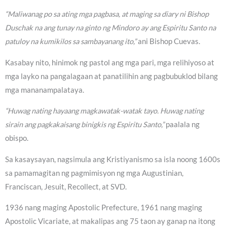
“Maliwanag po sa ating mga pagbasa, at maging sa diary ni Bishop
Duschak na ang tunay na ginto ng Mindoro ay ang Espiritu Santo na
patuloy na kumikilos sa sambayanang ito,”
ani Bishop Cuevas.
Kasabay nito, hinimok ng pastol ang mga pari, mga relihiyoso at
mga layko na pangalagaan at panatilihin ang pagbubuklod bilang
mga mananampalataya.
“Huwag nating hayaang magkawatak-watak tayo. Huwag nating
sirain ang pagkakaisang binigkis ng Espiritu Santo,”
paalala ng
obispo.
Sa kasaysayan, nagsimula ang Kristiyanismo sa isla noong 1600s
sa pamamagitan ng pagmimisyon ng mga Augustinian,
Franciscan, Jesuit, Recollect, at SVD.
1936 nang maging Apostolic Prefecture, 1961 nang maging
Apostolic Vicariate, at makalipas ang 75 taon ay ganap na itong