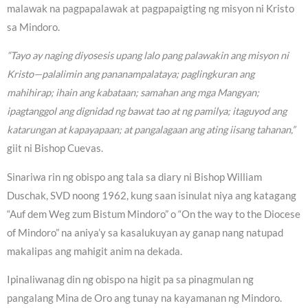
malawak na pagpapalawak at pagpapaigting ng misyon ni Kristo
sa Mindoro.
“Tayo ay naging diyosesis upang lalo pang palawakin ang misyon ni
Kristo—palalimin ang pananampalataya; paglingkuran ang
mahihirap; ihain ang kabataan; samahan ang mga Mangyan;
ipagtanggol ang dignidad ng bawat tao at ng pamilya; itaguyod ang
katarungan at kapayapaan; at pangalagaan ang ating iisang tahanan,”
giit ni Bishop Cuevas.
Sinariwa rin ng obispo ang tala sa diary ni Bishop William
Duschak, SVD noong 1962, kung saan isinulat niya ang katagang
“Auf dem Weg zum Bistum Mindoro” o “On the way to the Diocese
of Mindoro” na aniya’y sa kasalukuyan ay ganap nang natupad
makalipas ang mahigit anim na dekada.
Ipinaliwanag din ng obispo na higit pa sa pinagmulan ng
pangalang Mina de Oro ang tunay na kayamanan ng Mindoro.