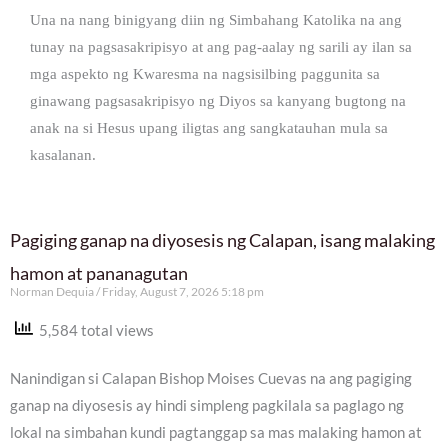
Una na nang binigyang diin ng Simbahang Katolika na ang
tunay na pagsasakripisyo at ang pag-aalay ng sarili ay ilan sa
mga aspekto ng Kwaresma na nagsisilbing paggunita sa
ginawang pagsasakripisyo ng Diyos sa kanyang bugtong na
anak na si Hesus upang iligtas ang sangkatauhan mula sa
kasalanan.
Pagiging ganap na diyosesis ng Calapan, isang malaking
hamon at pananagutan
Norman Dequia
Friday, August 7, 2026 5:18 pm
5,584 total views
Nanindigan si Calapan Bishop Moises Cuevas na ang pagiging
ganap na diyosesis ay hindi simpleng pagkilala sa paglago ng
lokal na simbahan kundi pagtanggap sa mas malaking hamon at