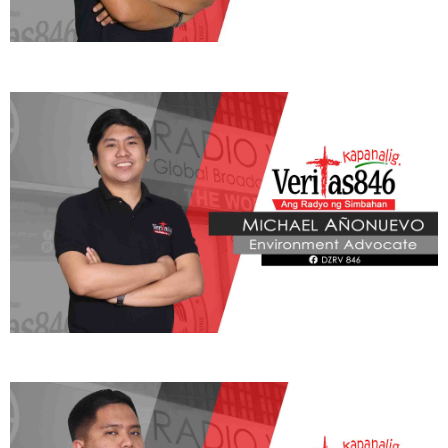
responsableng pagkamamamayan ng mga mananampalataya.
Ayon sa Apostolic Vicariate of Puerto Princesa, layunin ng
programa na makabuo ng mga Pilipinong mamamayang nakaugat
sa pananampalataya, may matatag na moralidad, at handang
maglingkod para sa kabutihang panlahat.
Inanyayahan ng bikaryato ang mga kinatawan ng bawat parokya
sa buong Puerto Princesa Vicariate na makibahagi sa formation
program na nakatuon sa pagpapalakas ng Kristiyanong at
sibikong kamalayan ng mga layko.
“The Apostolic Vicariate of Puerto Princesa (AVPP) is set to launch
the CBCP Katipunan Formation Program for Good Citizenship on
August 11, 2025 at the Seminario de San Jose. This formation
program aims to help shape Filipinos into good citizens grounded in
faith, moral integrity, and service to the common good. Parish
representatives from across the vicariate are invited to participate