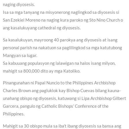
naging diyosesis.
Isa sa mga tanyang na misyonerong naglingkod sa diyosesis si
San Ezekiel Moreno na naging kura paroko ng Sto Nino Church o
ang kasalukuyang cathedral ng diyosesis.
Sa kasalukuyan, mayroong 40 parokya ang diyosesis at isang
personal parish na nakatuon sa paglilingkod sa mga katutubong
Mangyan sa lugar.
Sa kabuuang populasyon ng lalawigan na halos isang milyon,
mahigit sa 800,000 dito ay mga Katoliko.
Pinangunahan ni Papal Nuncio to the Philippines Archbishop
Charles Brown ang pagluklok kay Bishop Cuevas bilang kauna-
unahang obispo ng diyosesis, katuwang si Lipa Archbishop Gilbert
Garcera, pangulo ng Catholic Bishops’ Conference of the
Philippines.
Mahigit sa 30 obispo mula sa iba’t ibang diyosesis sa bansa ang