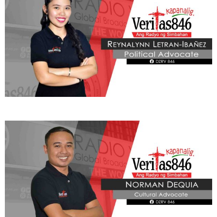
Samantala, sinabi rin ni Fr. Gaston na nagpapatuloy ang mga
gawain ng Santo Papa sa Vatican, kabilang ang pakikipagpulong
sa iba’t ibang grupo bilang pagpapatuloy ng kanyang misyon ng
pagpapalakas sa pananampalataya at pagkakaisa ng Simbahan
sa buong mundo.
CBCP Katipunan Formation, ilulunsad ng AVPP
Reyn Letran - Ibañez
Friday, August 7, 2026 10:28 am
2,445 total views
Nakatakdang ilunsad ng Apostolic Vicariate of Puerto Princesa
(AVPP) ang CBCP Katipunan Formation Program for Good
Citizenship sa Agosto 11, 2026 sa Seminario de San Jose bilang
bahagi ng pagpapalalim ng pananampalataya at paghubog ng