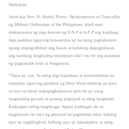
Simbahan.
Ayon kay Rev. Fr. Harley Flores –Spokesperson at Chancellor
ng Military Ordinariate of the Philippines, hindi man
makakasama ng mga kawani ng P-N-P at A-F-P ang kanilang
mga pamilya ngayong kuwaresma ay isa itong pagkakataon
upang mapagsilbihan ang bayan at kanilang mapagnilayan
ang kanilang tungkuling sinumpaan lalo’t ito rin ang panahon
ng pagbabalik loob sa Panginoon.
“Tama po yun. Sa ating mga kapulisan at kasundaluhan na
nadeploy ngayong panahon ng Holy Week mahirap po para
sa inyo na hindi makapagbakasyon pero ito po yung
magandang gawain at tamang pagtupad sa ating tungkulin.
Kailangan nating magtiyaga. Siguro kailangan rin na
magkaroon rin tayo ng personal na pagninilay-nilay habang
tayo ay naglilingkod, habang tayo ay nakadeploy sa ating