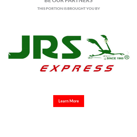
Nagbalik na sa Vatican ang Kanyang Kabanalan Pope Leo XIV
matapos ang ilang linggong pamamahinga sa Castel Gandolfo, na
summer residence ng mga Santo Papa na nasa labas ng Roma.
Sa kanyang ulat sa programang Veritas Pilipinas, ibinahagi ni Rev.
Fr. Gregory Ramon Gaston, Rector ng Pontificio Collegio Filipino
sa Roma at Vatican Correspondent ng Radio Veritas, na naging
mahalaga ang maikling bakasyon ng Santo Papa upang
makapagpahinga, makapagdasal, at makapagtuon sa mga
nakabinbing gawain.
Ayon kay Fr. Gaston, mahalaga rin ang pangangalaga sa
kalusugan bilang bahagi ng paglilingkod sa Diyos at sa kapwa.
Ibinahagi rin ng Pari na tulad ni Pope Leo XIV na regular na
naglalaro ng tennis, maging si St. John Paul II ay kilala sa
paglangoy at pag-ski upang mapanatili ang mabuting kalusugan
habang ginagampanan ang kanyang ministeryo.