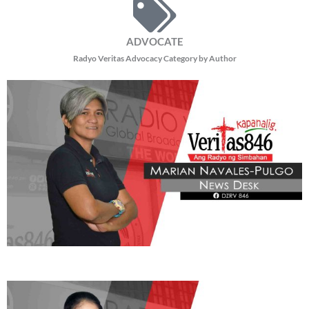
Ayon pa kay Fr. Gaston, ipinaalala rin ng Santo Papa na bagama’t
dumaraan sa iba’t ibang pagsubok ang Simbahan, ang
pananampalataya ng bawat Kristiyano ay dapat manatiling
nakasentro kay Hesukristo.
“Ang ating pananampalataya ay kay Kristo. Kahit may makita tayong
hindi maganda sa ilang tao sa Simbahan, balik tayo kay Kristo.”
Ani Fr.
Gaston.
Pagbabahagi ng Pari, hinikayat din ni Pope Leo XIV ang mga
kabataan, mag-asawa, pari, at mga nakatalaga sa buhay
paglilingkod na manatiling tapat sa kanilang bokasyon upang
ganap na maramdaman ang kaligayahang hatid ng Panginoon.
“‘Pag ibinigay natin ‘yung buhay natin sa Panginoon—kahit hindi sa
pagpapari o sa pagmamadre, kahit sa pag-aasawa, sa pamilya, o kahit
walang asawa, Kung saan tayo, doon tayo nilagay ng Panginoon, at
‘pag faithful tayo ay magiging masaya tayo.”
Ayon kay Fr. Gaston.