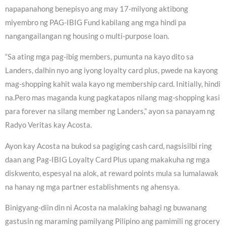
napapanahong benepisyo ang may 17-milyong aktibong
miyembro ng PAG-IBIG Fund kabilang ang mga hindi pa
nangangailangan ng housing o multi-purpose loan.
“Sa ating mga pag-ibig members, pumunta na kayo dito sa
Landers, dalhin nyo ang iyong loyalty card plus, pwede na kayong
mag-shopping kahit wala kayo ng membership card. Initially, hindi
na.Pero mas maganda kung pagkatapos nilang mag-shopping kasi
para forever na silang member ng Landers,” ayon sa panayam ng
Radyo Veritas kay Acosta.
Ayon kay Acosta na bukod sa pagiging cash card, nagsisilbi ring
daan ang Pag-IBIG Loyalty Card Plus upang makakuha ng mga
diskwento, espesyal na alok, at reward points mula sa lumalawak
na hanay ng mga partner establishments ng ahensya.
Binigyang-diin din ni Acosta na malaking bahagi ng buwanang
gastusin ng maraming pamilyang Pilipino ang pamimili ng grocery