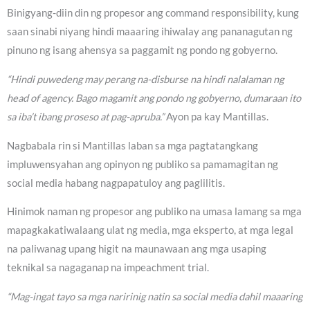
Binigyang-diin din ng propesor ang command responsibility, kung
saan sinabi niyang hindi maaaring ihiwalay ang pananagutan ng
pinuno ng isang ahensya sa paggamit ng pondo ng gobyerno.
“Hindi puwedeng may perang na-disburse na hindi nalalaman ng
head of agency. Bago magamit ang pondo ng gobyerno, dumaraan ito
sa iba’t ibang proseso at pag-apruba.”
Ayon pa kay Mantillas.
Nagbabala rin si Mantillas laban sa mga pagtatangkang
impluwensyahan ang opinyon ng publiko sa pamamagitan ng
social media habang nagpapatuloy ang paglilitis.
Hinimok naman ng propesor ang publiko na umasa lamang sa mga
mapagkakatiwalaang ulat ng media, mga eksperto, at mga legal
na paliwanag upang higit na maunawaan ang mga usaping
teknikal sa nagaganap na impeachment trial.
“Mag-ingat tayo sa mga naririnig natin sa social media dahil maaaring