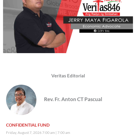
in this important initiative for Christian and civic formation.”
Bahagi
ng anunsyo ng bikaryato.
Ayon sa Apostolic Vicariate of Puerto Princesa, mahalagang
sama-samang isulong ang paghubog ng mga mamamayang may
aktibong pakikilahok sa lipunan at ginagabayan ng mga
pagpapahalaga ng Ebanghelyo upang magkaroon ng tunay na
malasakit sa kapakanan ng lahat.
“Let us work together in forming citizens whose engagement in
society is inspired by Gospel values and a commitment to the
common good,”
Panawagan ng Bikaryato.
Ang CBCP Katipunan Formation Program ay isa sa mga inisyatibo
ng Catholic Bishops’ Conference of the Philippines (CBCP) upang
higit na mapalalim ang kamalayang panlipunan ng mga
mananampalataya at mahubog ang mga Kristiyanong aktibong
nakikibahagi sa pagtataguyod ng katotohanan, katarungan,