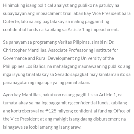
Hinimok ng isang political analyst ang publiko na patuloy na
subaybayan ang impeachment trial laban kay Vice President Sara
Duterte, lalo na ang pagtalakay sa maling paggamit ng
confidential funds na kabilang sa Article 1 ng impeachment.
Sa panayam sa programang Veritas Pilipinas, sinabi ni Dr.
Christopher Mantillas, Associate Professor ng Institute for
Governance and Rural Development ng University of the
Philippines Los Baños, na mahalagang maunawaan ng publiko ang
mga isyung tinatalakay sa Senado sapagkat may kinalaman ito sa
pananagutan ng mga opisyal ng pamahalaan.
Ayon kay Mantillas, nakatuon na ang paglilitis sa Article 1, na
tumatalakay sa maling paggamit ng confidential funds, kabilang
ang kontrobersyal na ₱125 milyong confidential fund ng Office of
the Vice President at ang mahigit isang daang disbursement na
isinagawa sa loob lamang ng isang araw.