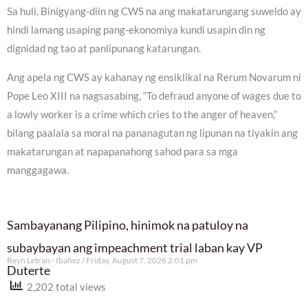
Sa huli, Binigyang-diin ng CWS na ang makatarungang suweldo ay
hindi lamang usaping pang-ekonomiya kundi usapin din ng
dignidad ng tao at panlipunang katarungan.
Ang apela ng CWS ay kahanay ng ensiklikal na Rerum Novarum ni
Pope Leo XIII na nagsasabing, “To defraud anyone of wages due to
a lowly worker is a crime which cries to the anger of heaven,”
bilang paalala sa moral na pananagutan ng lipunan na tiyakin ang
makatarungan at napapanahong sahod para sa mga
manggagawa.
Sambayanang Pilipino, hinimok na patuloy na
subaybayan ang impeachment trial laban kay VP
Reyn Letran - Ibañez
Friday, August 7, 2026 2:01 pm
Duterte
2,202 total views