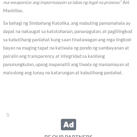
ma-weaponize ang impormasyon sa labas ng legal na proseso.
” Ani
Mantillas.
Sa bahagi ng Simbahang Katolika, ang mabuting pamamahala ay
dapat na nakaugat sa katotohanan, pananagutan, at paglilingkod
sa kabutihang panlahat kung saan tinatawagan ang mga lingkod-
bayan na maging tapat na katiwala ng pondo ng sambayanan at
pairalin ang transparency at integridad sa kanilang
panunungkulan, upang mapanatili ang tiwala ng mamamayan at
maisulong ang tunay na katarungan at kabutihang panlahat.
Pope Leo XIV, balik Vatican na
Reyn Letran - Ibañez
Friday, August 7, 2026 10:50 am
2,554 total views