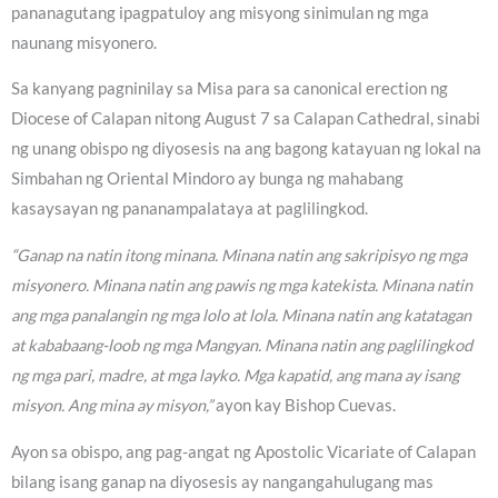
pananagutang ipagpatuloy ang misyong sinimulan ng mga
naunang misyonero.
Sa kanyang pagninilay sa Misa para sa canonical erection ng
Diocese of Calapan nitong August 7 sa Calapan Cathedral, sinabi
ng unang obispo ng diyosesis na ang bagong katayuan ng lokal na
Simbahan ng Oriental Mindoro ay bunga ng mahabang
kasaysayan ng pananampalataya at paglilingkod.
“Ganap na natin itong minana. Minana natin ang sakripisyo ng mga
misyonero. Minana natin ang pawis ng mga katekista. Minana natin
ang mga panalangin ng mga lolo at lola. Minana natin ang katatagan
at kababaang-loob ng mga Mangyan. Minana natin ang paglilingkod
ng mga pari, madre, at mga layko. Mga kapatid, ang mana ay isang
misyon. Ang mina ay misyon,”
ayon kay Bishop Cuevas.
Ayon sa obispo, ang pag-angat ng Apostolic Vicariate of Calapan
bilang isang ganap na diyosesis ay nangangahulugang mas