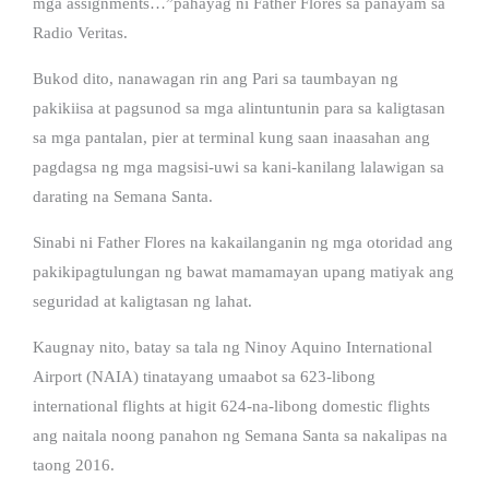
mga assignments…”pahayag ni Father Flores sa panayam sa
Radio Veritas.
Bukod dito, nanawagan rin ang Pari sa taumbayan ng
pakikiisa at pagsunod sa mga alintuntunin para sa kaligtasan
sa mga pantalan, pier at terminal kung saan inaasahan ang
pagdagsa ng mga magsisi-uwi sa kani-kanilang lalawigan sa
darating na Semana Santa.
Sinabi ni Father Flores na kakailanganin ng mga otoridad ang
pakikipagtulungan ng bawat mamamayan upang matiyak ang
seguridad at kaligtasan ng lahat.
Kaugnay nito, batay sa tala ng Ninoy Aquino International
Airport (NAIA) tinatayang umaabot sa 623-libong
international flights at higit 624-na-libong domestic flights
ang naitala noong panahon ng Semana Santa sa nakalipas na
taong 2016.