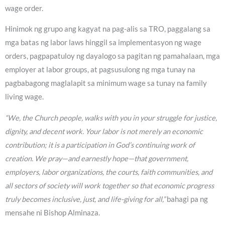
wage order.
Hinimok ng grupo ang kagyat na pag-alis sa TRO, paggalang sa
mga batas ng labor laws hinggil sa implementasyon ng wage
orders, pagpapatuloy ng dayalogo sa pagitan ng pamahalaan, mga
employer at labor groups, at pagsusulong ng mga tunay na
pagbabagong maglalapit sa minimum wage sa tunay na family
living wage.
“We, the Church people, walks with you in your struggle for justice,
dignity, and decent work. Your labor is not merely an economic
contribution; it is a participation in God’s continuing work of
creation. We pray—and earnestly hope—that government,
employers, labor organizations, the courts, faith communities, and
all sectors of society will work together so that economic progress
truly becomes inclusive, just, and life-giving for all,”
bahagi pa ng
mensahe ni Bishop Alminaza.