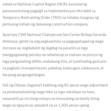
sahod sa National Capital Region (NCR), kasunod ng
pansamantalang pagpigil sa implementasyon nito dahil sa
Temporary Restraining Order (TRO) na inilabas kaugnay ng
petisyong inihain ng dalawang construction company.
Ayon kay CWS National Chairperson San Carlos Bishop Gerardo
Alminaza, iginiit na ang pagkaantala sa pagpapatupad ng wage
increase ay nagdudulot ng dagdag na pasanin sa mga
manggagawang patuloy na nahaharap sa mataas na presyo ng
mga pangunahing bilihin, mababang kita, at tumitinding gastusin
sa pagkain, transportasyon, pabahay, kalusugan, edukasyon, at
iba pang pangangailangan.
Giit ng Obispo, bagama’t kabilang ang 85-pesos wage adjustment
sa pinakamalalaking wage hike sa mga nakalipas na taon,
nananatili pa rin itong malayo sa isinusulong na family living
wage na ngayon ay umaabot na sa 1,300-pesos upang