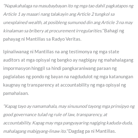
“Napakahalaga na masubaybayan ito ng mga tao dahil pagkatapos ng
Article 1 ay maaari nang talakayin ang Article 2 tungkol sa
unexplained wealth, at posibleng sumunod din ang Article 3 na may
kinalaman sa bribery at procurement irregularities.”
Bahagi ng
pahayag ni Mantillas sa Radyo Veritas.
Ipinaliwanag ni Mantillas na ang testimonya ng mga state
auditors at mga opisyal ng bangko ay nagbigay ng mahahalagang
impormasyon hinggil sa hindi pangkaraniwang paraan ng
paglalabas ng pondo ng bayan na nagdudulot ng mga katanungan
kaugnay ng transparency at accountability ng mga opisyal ng
pamahalaan.
“Kapag tayo ay namamahala, may sinusunod tayong mga prinsipyo ng
good governance tulad ng rule of law, transparency, at
accountability. Kapag may mga pangyayaring nagiging kaduda-duda,
mahalagang mabigyang-linaw ito.”
Dagdag pa ni Mantillas.