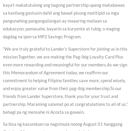
kaya’t makatutulong ang bagong partnership upang makabawas
sa kanilang gastusin dahil ang bawat pisong matitipid sa mga
pangunahing pangangailangan ay maaaring mailaan sa
edukasyon, pamasahe, bayarin sa kuryente at tubig, o maging
dagdag na ipon sa MP2 Savings Program.
“We are truly grateful to Lander’s Superstore for joining us in this
mission.Together, we are making the Pag-ibig Loyalty Card Plus
even more rewarding and meaningful for our members.As we sign
this Memorandum of Agreement today, we reaffirm our
commitment to helping Filipino families save more, spend wisely,
and enjoy greater value from their pag-ibig membership.To our
friends from Lander Superstore, thank you for your trust and
partnership. Maraming salamat po at congratulations to all of us,”
bahagi pa ng mensahe ni Acosta sa gawain.
Sa bisa ng kasunduan na nagsimula noong August 01 hanggang