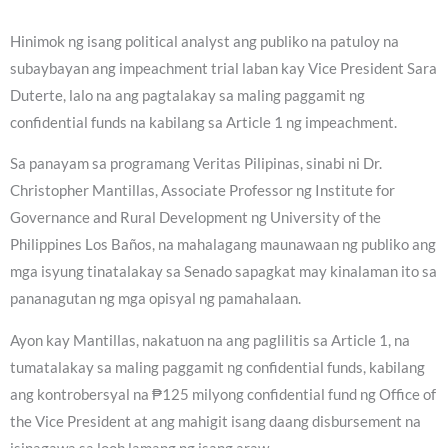
Hinimok ng isang political analyst ang publiko na patuloy na
subaybayan ang impeachment trial laban kay Vice President Sara
Duterte, lalo na ang pagtalakay sa maling paggamit ng
confidential funds na kabilang sa Article 1 ng impeachment.
Sa panayam sa programang Veritas Pilipinas, sinabi ni Dr.
Christopher Mantillas, Associate Professor ng Institute for
Governance and Rural Development ng University of the
Philippines Los Baños, na mahalagang maunawaan ng publiko ang
mga isyung tinatalakay sa Senado sapagkat may kinalaman ito sa
pananagutan ng mga opisyal ng pamahalaan.
Ayon kay Mantillas, nakatuon na ang paglilitis sa Article 1, na
tumatalakay sa maling paggamit ng confidential funds, kabilang
ang kontrobersyal na ₱125 milyong confidential fund ng Office of
the Vice President at ang mahigit isang daang disbursement na