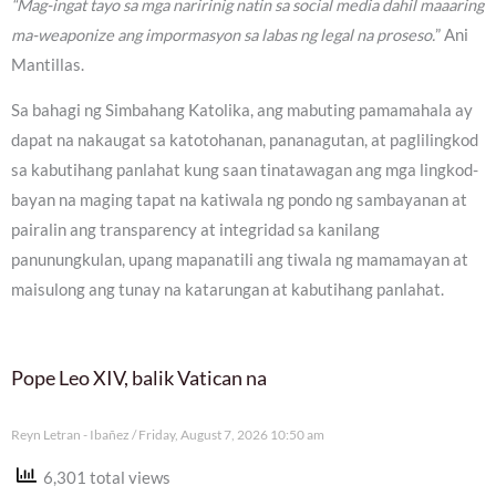
“Mag-ingat tayo sa mga naririnig natin sa social media dahil maaaring
ma-weaponize ang impormasyon sa labas ng legal na proseso.
” Ani
Mantillas.
Sa bahagi ng Simbahang Katolika, ang mabuting pamamahala ay
dapat na nakaugat sa katotohanan, pananagutan, at paglilingkod
sa kabutihang panlahat kung saan tinatawagan ang mga lingkod-
bayan na maging tapat na katiwala ng pondo ng sambayanan at
pairalin ang transparency at integridad sa kanilang
panunungkulan, upang mapanatili ang tiwala ng mamamayan at
maisulong ang tunay na katarungan at kabutihang panlahat.
Pope Leo XIV, balik Vatican na
Reyn Letran - Ibañez
Friday, August 7, 2026 10:50 am
6,301 total views