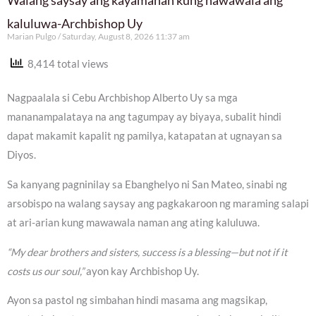
Walang saysay ang kayamanan kung nawawala ang
kaluluwa-Archbishop Uy
Marian Pulgo
Saturday, August 8, 2026 11:37 am
8,414 total views
Nagpaalala si Cebu Archbishop Alberto Uy sa mga
mananampalataya na ang tagumpay ay biyaya, subalit hindi
dapat makamit kapalit ng pamilya, katapatan at ugnayan sa
Diyos.
Sa kanyang pagninilay sa Ebanghelyo ni San Mateo, sinabi ng
arsobispo na walang saysay ang pagkakaroon ng maraming salapi
at ari-arian kung mawawala naman ang ating kaluluwa.
“My dear brothers and sisters, success is a blessing—but not if it
costs us our soul,”
ayon kay Archbishop Uy.
Ayon sa pastol ng simbahan hindi masama ang magsikap,