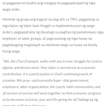
sa paggawa na tiyakin ang maagap na pagpapatupad ng mga
wage order.
Hinimok ng grupo ang kagyat na pag-alis sa TRO, paggalang sa
mga batas ng labor laws hinggil sa implementasyon ng wage
orders, pagpapatuloy ng dayalogo sa pagitan ng pamahalaan, mga
employer at labor groups, at pagsusulong ng mga tunay na
pagbabagong maglalapit sa minimum wage sa tunay na family
living wage.
“We, the Church people, walks with you in your struggle for justice,
dignity, and decent work. Your labor is not merely an economic
contribution; it is a participation in God’s continuing work of
creation. We pray—and earnestly hope—that government,
employers, labor organizations, the courts, faith communities, and
all sectors of society will work together so that economic progress
truly becomes inclusive, just, and life-giving for all,”
bahagi pa ng
mensahe ni Bishop Alminaza.