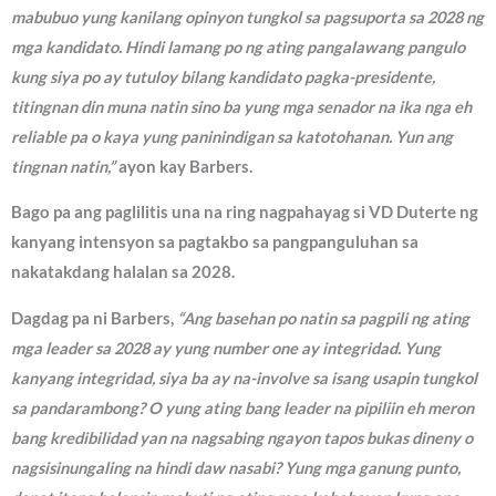
mabubuo yung kanilang opinyon tungkol sa pagsuporta sa 2028 ng
mga kandidato. Hindi lamang po ng ating pangalawang pangulo
kung siya po ay tutuloy bilang kandidato pagka-presidente,
titingnan din muna natin sino ba yung mga senador na ika nga eh
reliable pa o kaya yung paninindigan sa katotohanan. Yun ang
tingnan natin,”
ayon kay Barbers.
Bago pa ang paglilitis una na ring nagpahayag si VD Duterte ng
kanyang intensyon sa pagtakbo sa pangpanguluhan sa
nakatakdang halalan sa 2028.
Dagdag pa ni Barbers,
“Ang basehan po natin sa pagpili ng ating
mga leader sa 2028 ay yung number one ay integridad. Yung
kanyang integridad, siya ba ay na-involve sa isang usapin tungkol
sa pandarambong? O yung ating bang leader na pipiliin eh meron
bang kredibilidad yan na nagsabing ngayon tapos bukas dineny o
nagsisinungaling na hindi daw nasabi? Yung mga ganung punto,