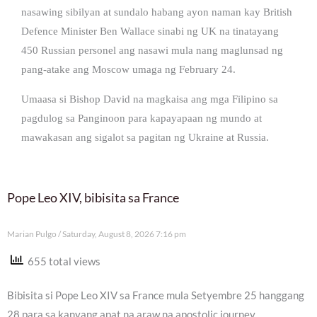
nasawing sibilyan at sundalo habang ayon naman kay British
Defence Minister Ben Wallace sinabi ng UK na tinatayang
450 Russian personel ang nasawi mula nang maglunsad ng
pang-atake ang Moscow umaga ng February 24.
Umaasa si Bishop David na magkaisa ang mga Filipino sa
pagdulog sa Panginoon para kapayapaan ng mundo at
mawakasan ang sigalot sa pagitan ng Ukraine at Russia.
Pope Leo XIV, bibisita sa France
Marian Pulgo
Saturday, August 8, 2026 7:16 pm
655 total views
Bibisita si Pope Leo XIV sa France mula Setyembre 25 hanggang
28 para sa kanyang apat na araw na apostolic journey.