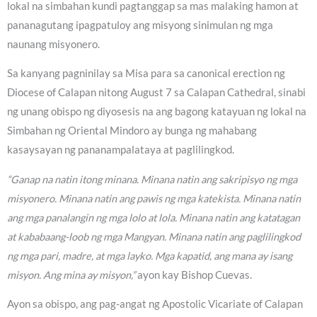
lokal na simbahan kundi pagtanggap sa mas malaking hamon at
pananagutang ipagpatuloy ang misyong sinimulan ng mga
naunang misyonero.
Sa kanyang pagninilay sa Misa para sa canonical erection ng
Diocese of Calapan nitong August 7 sa Calapan Cathedral, sinabi
ng unang obispo ng diyosesis na ang bagong katayuan ng lokal na
Simbahan ng Oriental Mindoro ay bunga ng mahabang
kasaysayan ng pananampalataya at paglilingkod.
“Ganap na natin itong minana. Minana natin ang sakripisyo ng mga
misyonero. Minana natin ang pawis ng mga katekista. Minana natin
ang mga panalangin ng mga lolo at lola. Minana natin ang katatagan
at kababaang-loob ng mga Mangyan. Minana natin ang paglilingkod
ng mga pari, madre, at mga layko. Mga kapatid, ang mana ay isang
misyon. Ang mina ay misyon,”
ayon kay Bishop Cuevas.
Ayon sa obispo, ang pag-angat ng Apostolic Vicariate of Calapan