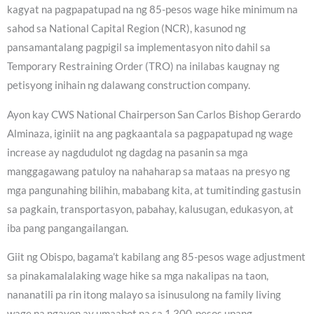
kagyat na pagpapatupad na ng 85-pesos wage hike minimum na
sahod sa National Capital Region (NCR), kasunod ng
pansamantalang pagpigil sa implementasyon nito dahil sa
Temporary Restraining Order (TRO) na inilabas kaugnay ng
petisyong inihain ng dalawang construction company.
Ayon kay CWS National Chairperson San Carlos Bishop Gerardo
Alminaza, iginiit na ang pagkaantala sa pagpapatupad ng wage
increase ay nagdudulot ng dagdag na pasanin sa mga
manggagawang patuloy na nahaharap sa mataas na presyo ng
mga pangunahing bilihin, mababang kita, at tumitinding gastusin
sa pagkain, transportasyon, pabahay, kalusugan, edukasyon, at
iba pang pangangailangan.
Giit ng Obispo, bagama’t kabilang ang 85-pesos wage adjustment
sa pinakamalalaking wage hike sa mga nakalipas na taon,
nananatili pa rin itong malayo sa isinusulong na family living
wage na ngayon ay umaabot na sa 1,300-pesos upang