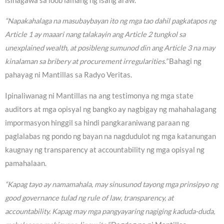
isinagawa sa loob lamang ng isang araw.
“Napakahalaga na masubaybayan ito ng mga tao dahil pagkatapos ng
Article 1 ay maaari nang talakayin ang Article 2 tungkol sa
unexplained wealth, at posibleng sumunod din ang Article 3 na may
kinalaman sa bribery at procurement irregularities.”
Bahagi ng
pahayag ni Mantillas sa Radyo Veritas.
Ipinaliwanag ni Mantillas na ang testimonya ng mga state
auditors at mga opisyal ng bangko ay nagbigay ng mahahalagang
impormasyon hinggil sa hindi pangkaraniwang paraan ng
paglalabas ng pondo ng bayan na nagdudulot ng mga katanungan
kaugnay ng transparency at accountability ng mga opisyal ng
pamahalaan.
“Kapag tayo ay namamahala, may sinusunod tayong mga prinsipyo ng
good governance tulad ng rule of law, transparency, at
accountability. Kapag may mga pangyayaring nagiging kaduda-duda,