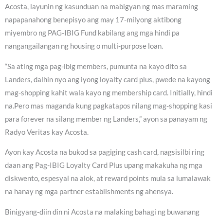
Acosta, layunin ng kasunduan na mabigyan ng mas maraming
napapanahong benepisyo ang may 17-milyong aktibong
miyembro ng PAG-IBIG Fund kabilang ang mga hindi pa
nangangailangan ng housing o multi-purpose loan.
“Sa ating mga pag-ibig members, pumunta na kayo dito sa
Landers, dalhin nyo ang iyong loyalty card plus, pwede na kayong
mag-shopping kahit wala kayo ng membership card. Initially, hindi
na.Pero mas maganda kung pagkatapos nilang mag-shopping kasi
para forever na silang member ng Landers,” ayon sa panayam ng
Radyo Veritas kay Acosta.
Ayon kay Acosta na bukod sa pagiging cash card, nagsisilbi ring
daan ang Pag-IBIG Loyalty Card Plus upang makakuha ng mga
diskwento, espesyal na alok, at reward points mula sa lumalawak
na hanay ng mga partner establishments ng ahensya.
Binigyang-diin din ni Acosta na malaking bahagi ng buwanang