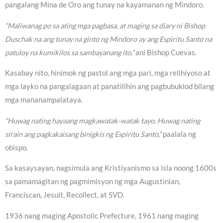
pangalang Mina de Oro ang tunay na kayamanan ng Mindoro.
“Maliwanag po sa ating mga pagbasa, at maging sa diary ni Bishop
Duschak na ang tunay na ginto ng Mindoro ay ang Espiritu Santo na
patuloy na kumikilos sa sambayanang ito,”
ani Bishop Cuevas.
Kasabay nito, hinimok ng pastol ang mga pari, mga relihiyoso at
mga layko na pangalagaan at panatilihin ang pagbubuklod bilang
mga mananampalataya.
“Huwag nating hayaang magkawatak-watak tayo. Huwag nating
sirain ang pagkakaisang binigkis ng Espiritu Santo,”
paalala ng
obispo.
Sa kasaysayan, nagsimula ang Kristiyanismo sa isla noong 1600s
sa pamamagitan ng pagmimisyon ng mga Augustinian,
Franciscan, Jesuit, Recollect, at SVD.
1936 nang maging Apostolic Prefecture, 1961 nang maging