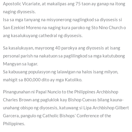
Apostolic Vicariate, at makalipas ang 75 taon ay ganap na itong
naging diyosesis.
Isa sa mga tanyang na misyonerong naglingkod sa diyosesis si
San Ezekiel Moreno na naging kura paroko ng Sto Nino Church o
ang kasalukuyang cathedral ng diyosesis.
Sa kasalukuyan, mayroong 40 parokya ang diyosesis at isang
personal parish na nakatuon sa paglilingkod sa mga katutubong
Mangyan sa lugar.
Sa kabuuang populasyon ng lalawigan na halos isang milyon,
mahigit sa 800,000 dito ay mga Katoliko.
Pinangunahan ni Papal Nuncio to the Philippines Archbishop
Charles Brown ang pagluklok kay Bishop Cuevas bilang kauna-
unahang obispo ng diyosesis, katuwang si Lipa Archbishop Gilbert
Garcera, pangulo ng Catholic Bishops’ Conference of the
Philippines.