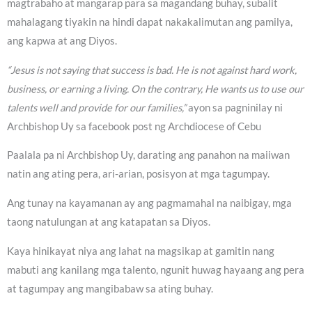
magtrabaho at mangarap para sa magandang buhay, subalit
mahalagang tiyakin na hindi dapat nakakalimutan ang pamilya,
ang kapwa at ang Diyos.
“Jesus is not saying that success is bad. He is not against hard work,
business, or earning a living. On the contrary, He wants us to use our
talents well and provide for our families,”
ayon sa pagninilay ni
Archbishop Uy sa facebook post ng Archdiocese of Cebu
Paalala pa ni Archbishop Uy, darating ang panahon na maiiwan
natin ang ating pera, ari-arian, posisyon at mga tagumpay.
Ang tunay na kayamanan ay ang pagmamahal na naibigay, mga
taong natulungan at ang katapatan sa Diyos.
Kaya hinikayat niya ang lahat na magsikap at gamitin nang
mabuti ang kanilang mga talento, ngunit huwag hayaang ang pera
at tagumpay ang mangibabaw sa ating buhay.