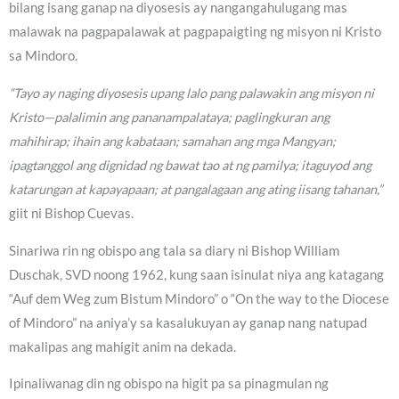
bilang isang ganap na diyosesis ay nangangahulugang mas
malawak na pagpapalawak at pagpapaigting ng misyon ni Kristo
sa Mindoro.
“Tayo ay naging diyosesis upang lalo pang palawakin ang misyon ni
Kristo—palalimin ang pananampalataya; paglingkuran ang
mahihirap; ihain ang kabataan; samahan ang mga Mangyan;
ipagtanggol ang dignidad ng bawat tao at ng pamilya; itaguyod ang
katarungan at kapayapaan; at pangalagaan ang ating iisang tahanan,”
giit ni Bishop Cuevas.
Sinariwa rin ng obispo ang tala sa diary ni Bishop William
Duschak, SVD noong 1962, kung saan isinulat niya ang katagang
“Auf dem Weg zum Bistum Mindoro” o “On the way to the Diocese
of Mindoro” na aniya’y sa kasalukuyan ay ganap nang natupad
makalipas ang mahigit anim na dekada.
Ipinaliwanag din ng obispo na higit pa sa pinagmulan ng