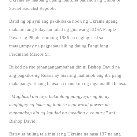
Soviet Socialist Republic
Batid ng opisyal ang pakikibaka noon ng Ukraine upang
makamit ang kalayaan tulad ng ginawang EDSA People
Power ng Pilipinas noong 1986 na naging susi sa
matagumpay na pagpapatalsik ng dating Pangulong
Ferdinand Marcos Sr.
Bukod pa rito pinangangambahan din ni Bishop David na
ang pagkilos ng Russia ay maaring mahimok ang iba pang
makapangyarihang bansa na manakop ng mga maliliit bansa.
“Magdasal din tayo baka itong pangyayaring ito ay
magbigay ng lakas ng loob sa mga world powers na
mananakop din ng katulad ng invading a country,”
ani
Bishop David.
Batay sa huling tala iniulat ng Ukraine na nasa 137 na ang