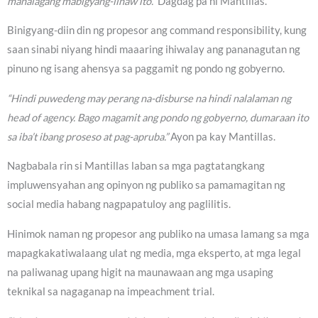
mahalagang mabigyang-linaw ito.”
Dagdag pa ni Mantillas.
Binigyang-diin din ng propesor ang command responsibility, kung
saan sinabi niyang hindi maaaring ihiwalay ang pananagutan ng
pinuno ng isang ahensya sa paggamit ng pondo ng gobyerno.
“Hindi puwedeng may perang na-disburse na hindi nalalaman ng
head of agency. Bago magamit ang pondo ng gobyerno, dumaraan ito
sa iba’t ibang proseso at pag-apruba.”
Ayon pa kay Mantillas.
Nagbabala rin si Mantillas laban sa mga pagtatangkang
impluwensyahan ang opinyon ng publiko sa pamamagitan ng
social media habang nagpapatuloy ang paglilitis.
Hinimok naman ng propesor ang publiko na umasa lamang sa mga
mapagkakatiwalaang ulat ng media, mga eksperto, at mga legal
na paliwanag upang higit na maunawaan ang mga usaping
teknikal sa nagaganap na impeachment trial.