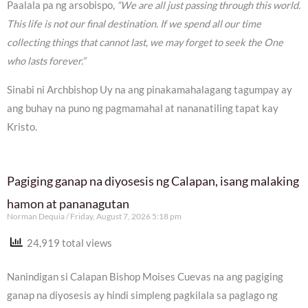
Paalala pa ng arsobispo,
“We are all just passing through this world.
This life is not our final destination. If we spend all our time
collecting things that cannot last, we may forget to seek the One
who lasts forever.”
Sinabi ni Archbishop Uy na ang pinakamahalagang tagumpay ay
ang buhay na puno ng pagmamahal at nananatiling tapat kay
Kristo.
Pagiging ganap na diyosesis ng Calapan, isang malaking
hamon at pananagutan
Norman Dequia
Friday, August 7, 2026 5:18 pm
24,919 total views
Nanindigan si Calapan Bishop Moises Cuevas na ang pagiging
ganap na diyosesis ay hindi simpleng pagkilala sa paglago ng