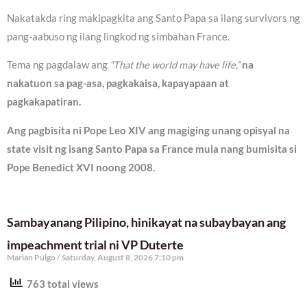
Nakatakda ring makipagkita ang Santo Papa sa ilang survivors ng
pang-aabuso ng ilang lingkod ng simbahan France.
Tema ng pagdalaw ang
“That the world may have life,”
na
nakatuon sa pag-asa, pagkakaisa, kapayapaan at
pagkakapatiran.
Ang pagbisita ni Pope Leo XIV ang magiging unang opisyal na
state visit ng isang Santo Papa sa France mula nang bumisita si
Pope Benedict XVI noong 2008.
Sambayanang Pilipino, hinikayat na subaybayan ang
impeachment trial ni VP Duterte
Marian Pulgo
Saturday, August 8, 2026 7:10 pm
763 total views