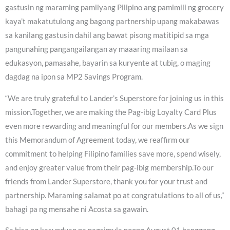
gastusin ng maraming pamilyang Pilipino ang pamimili ng grocery
kaya’t makatutulong ang bagong partnership upang makabawas
sa kanilang gastusin dahil ang bawat pisong matitipid sa mga
pangunahing pangangailangan ay maaaring mailaan sa
edukasyon, pamasahe, bayarin sa kuryente at tubig, o maging
dagdag na ipon sa MP2 Savings Program.
“We are truly grateful to Lander’s Superstore for joining us in this
mission.Together, we are making the Pag-ibig Loyalty Card Plus
even more rewarding and meaningful for our members.As we sign
this Memorandum of Agreement today, we reaffirm our
commitment to helping Filipino families save more, spend wisely,
and enjoy greater value from their pag-ibig membership.To our
friends from Lander Superstore, thank you for your trust and
partnership. Maraming salamat po at congratulations to all of us,”
bahagi pa ng mensahe ni Acosta sa gawain.