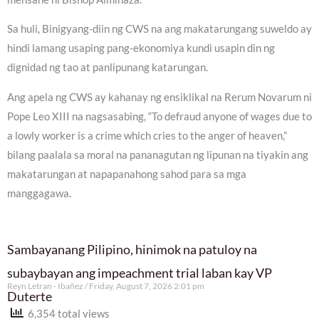
Sa huli, Binigyang-diin ng CWS na ang makatarungang suweldo ay
hindi lamang usaping pang-ekonomiya kundi usapin din ng
dignidad ng tao at panlipunang katarungan.
Ang apela ng CWS ay kahanay ng ensiklikal na Rerum Novarum ni
Pope Leo XIII na nagsasabing, “To defraud anyone of wages due to
a lowly worker is a crime which cries to the anger of heaven,”
bilang paalala sa moral na pananagutan ng lipunan na tiyakin ang
makatarungan at napapanahong sahod para sa mga
manggagawa.
Sambayanang Pilipino, hinimok na patuloy na
subaybayan ang impeachment trial laban kay VP
Reyn Letran - Ibañez
Friday, August 7, 2026 2:01 pm
Duterte
6,354 total views