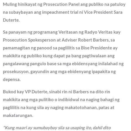
Muling hinikayat ng Prosecution Panel ang publiko na patuloy
na subaybayan ang impeachment trial ni Vice President Sara
Duterte.
Sa panayam ng programang Veritasan ng Radyo Veritas kay
Prosecution Spokesperson at Adviser Robert Barbers, sa
pamamagitan ng panood sa paglilitis sa Bise Presidente ay
makikita ng publiko kung dapat pa bang pagtiwalaan ang
pangalawang pangulo base sa mga ebidensyang inilalahad ng
prosekusyon, gayundin ang mga ebidenyang ipapakita ng
depensa.
Bukod kay VP Duterte, sinabi rin ni Barbers na dito rin
makikita ang mga pulitiko o indibidwal na naging bahagi ng
paglilitis na kung sila ay naging makatotohanan, patas at
makatarungan.
“Kung maari ay sumubaybay sila sa usaping ito, dahil dito