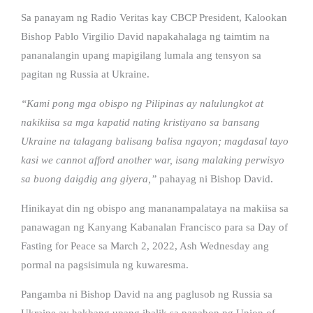
Sa panayam ng Radio Veritas kay CBCP President, Kalookan
Bishop Pablo Virgilio David napakahalaga ng taimtim na
pananalangin upang mapigilang lumala ang tensyon sa
pagitan ng Russia at Ukraine.
“Kami pong mga obispo ng Pilipinas ay nalulungkot at
nakikiisa sa mga kapatid nating kristiyano sa bansang
Ukraine na talagang balisang balisa ngayon; magdasal tayo
kasi we cannot afford another war, isang malaking perwisyo
sa buong daigdig ang giyera,”
pahayag ni Bishop David.
Hinikayat din ng obispo ang mananampalataya na makiisa sa
panawagan ng Kanyang Kabanalan Francisco para sa Day of
Fasting for Peace sa March 2, 2022, Ash Wednesday ang
pormal na pagsisimula ng kuwaresma.
Pangamba ni Bishop David na ang paglusob ng Russia sa
Ukraine ay hakbang upang ibalik sa panahon ng Union of