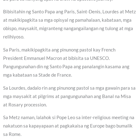
Bibisitahin ng Santo Papa ang Paris, Saint-Denis, Lourdes at Metz
at makikipagkita sa mga opisyal ng pamahalaan, kabataan, mga
obispo, maysakit, migranteng nangangailangan ng tulong at mga
relihiyoso.
Sa Paris, makikipagkita ang pinunong pastol kay French
President Emmanuel Macron at bibisita sa UNESCO.
Pangungunahan din ng Santo Papa ang panalangin kasama ang
mga kabataan sa Stade de France.
Sa Lourdes, dadalo rin ang pinunong pastol sa mga gawain para sa
mga maysakit at pilgrims at pangungunahan ang Banal na Misa
at Rosary procession.
Sa Metz naman, lalahok si Pope Leo sa inter-religious meeting na
nakatuon sa kapayapaan at pagkakaisa ng Europe bago bumalik
sa Rome.