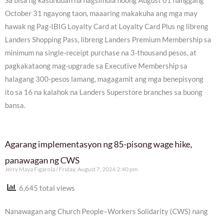
Sa bisa ng kasunduan na nagsimula noong August 01 hanggang
October 31 ngayong taon, maaaring makakuha ang mga may
hawak ng Pag-IBIG Loyalty Card at Loyalty Card Plus ng libreng
Landers Shopping Pass, libreng Landers Premium Membership sa
minimum na single-receipt purchase na 3-thousand pesos, at
pagkakataong mag-upgrade sa Executive Membership sa
halagang 300-pesos lamang, magagamit ang mga benepisyong
ito sa 16 na kalahok na Landers Superstore branches sa buong
bansa.
Agarang implementasyon ng 85-pisong wage hike,
panawagan ng CWS
Jerry Maya Figarola
Friday, August 7, 2026 2:40 pm
6,645 total views
Nanawagan ang Church People–Workers Solidarity (CWS) nang