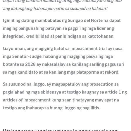
dapat itong balansin mabuti ng ating mga kababayan kung ano
ang katangiang hahanapin natin sa susunod na halalan.”
Iginiit ng dating mambabatas ng Surigao del Norte na dapat
maging pangunahing batayan sa pagpili ng mga lider ang
integridad, kredibilidad at paninindigan sa katotohanan.
Gayunman, ang magiging hatol sa impeachment trial ay nasa
mga Senator-Judge, habang ang magiging pasya ng mga
botante sa 2028 ay nakasalalay sa kanilang sariling pagsusuri
sa mga kandidato at sa kanilang mga plataporma at rekord.
Sa susunod na linggo, ay magpapatuloy ang prosecution sa
paglalahad ng mga ebidensya at testigo kaugnay sa article 1 ng
articles of impeachment kung saan tinatayang may apat na
testigo ang ihaharap sa buong linggo ng paglilitis.