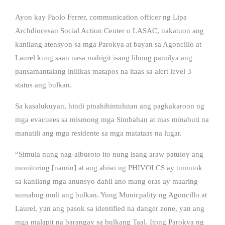
Ayon kay Paolo Ferrer, communication officer ng Lipa
Archdiocesan Social Action Center o LASAC, nakatuon ang
kanilang atensyon sa mga Parokya at bayan sa Agoncillo at
Laurel kung saan nasa mahigit isang libong pamilya ang
pansamantalang inilikas matapos na itaas sa alert level 3
status ang bulkan.
Sa kasalukuyan, hindi pinahihintulutan ang pagkakaroon ng
mga evacuees sa mismong mga Simbahan at mas minabuti na
manatili ang mga residente sa mga matataas na lugar.
“Simula nung nag-alburoto ito nung isang araw patuloy ang
monitoring [namin] at ang abiso ng PHIVOLCS ay tumutok
sa kanilang mga anunsyo dahil ano mang oras ay maaring
sumabog muli ang bulkan. Yung Municpality ng Agoncillo at
Laurel, yan ang pasok sa identified na danger zone, yan ang
mga malapit na barangay sa bulkang Taal. Itong Parokya ng