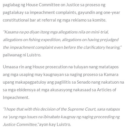
paglabag ng House Committee on Justice sa proseso ng
pagtalakay sa impeachment complaints, gayundin ang one-year
constitutional bar at referral ng mga reklamo sa komite.
“Kasama na po diyan itong mga allegations nila on mini-trial,
allegations on fishing expedition, allegations on having prejudged
the impeachment complaint even before the clarificatory hearing,”
paliwanag ni Luistro.
Umaasa rin ang House prosecution na tuluyan nang matatapos
ang mga usaping may kaugnayan sa naging proseso sa Kamara
upang makapagpatuloy ang paglilitis sa Senado nang nakatuon na
sa mga ebidensya at mga akusasyong nakasaad sa Articles of
Impeachment.
“I hope that with this decision of the Supreme Court, sana natapos
na ’yung mga issues na ibinabato kaugnay ng naging proceeding ng
Justice Committee,”
ayon kay Luistro.