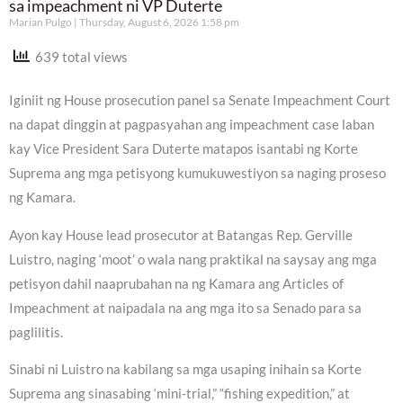
sa impeachment ni VP Duterte
Marian Pulgo
Thursday, August 6, 2026 1:58 pm
639 total views
Iginiit ng House prosecution panel sa Senate Impeachment Court
na dapat dinggin at pagpasyahan ang impeachment case laban
kay Vice President Sara Duterte matapos isantabi ng Korte
Suprema ang mga petisyong kumukuwestiyon sa naging proseso
ng Kamara.
Ayon kay House lead prosecutor at Batangas Rep. Gerville
Luistro, naging ‘moot’ o wala nang praktikal na saysay ang mga
petisyon dahil naaprubahan na ng Kamara ang Articles of
Impeachment at naipadala na ang mga ito sa Senado para sa
paglilitis.
Sinabi ni Luistro na kabilang sa mga usaping inihain sa Korte
Suprema ang sinasabing ‘mini-trial,” “fishing expedition,” at