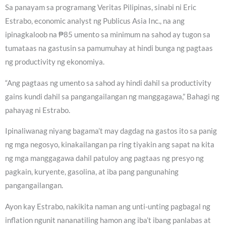
Sa panayam sa programang Veritas Pilipinas, sinabi ni Eric
Estrabo, economic analyst ng Publicus Asia Inc., na ang
ipinagkaloob na ₱85 umento sa minimum na sahod ay tugon sa
tumataas na gastusin sa pamumuhay at hindi bunga ng pagtaas
ng productivity ng ekonomiya.
“Ang pagtaas ng umento sa sahod ay hindi dahil sa productivity
gains kundi dahil sa pangangailangan ng manggagawa,” Bahagi ng
pahayag ni Estrabo.
Ipinaliwanag niyang bagama’t may dagdag na gastos ito sa panig
ng mga negosyo, kinakailangan pa ring tiyakin ang sapat na kita
ng mga manggagawa dahil patuloy ang pagtaas ng presyo ng
pagkain, kuryente, gasolina, at iba pang pangunahing
pangangailangan.
Ayon kay Estrabo, nakikita naman ang unti-unting pagbagal ng
inflation ngunit nananatiling hamon ang iba’t ibang panlabas at