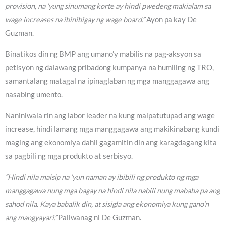
provision, na ‘yung sinumang korte ay hindi pwedeng makialam sa
wage increases na ibinibigay ng wage board.”
Ayon pa kay De
Guzman.
Binatikos din ng BMP ang umano’y mabilis na pag-aksyon sa
petisyon ng dalawang pribadong kumpanya na humiling ng TRO,
samantalang matagal na ipinaglaban ng mga manggagawa ang
nasabing umento.
Naniniwala rin ang labor leader na kung maipatutupad ang wage
increase, hindi lamang mga manggagawa ang makikinabang kundi
maging ang ekonomiya dahil gagamitin din ang karagdagang kita
sa pagbili ng mga produkto at serbisyo.
“Hindi nila maisip na ‘yun naman ay ibibili ng produkto ng mga
manggagawa nung mga bagay na hindi nila nabili nung mababa pa ang
sahod nila. Kaya babalik din, at sisigla ang ekonomiya kung gano’n
ang mangyayari.”
Paliwanag ni De Guzman.