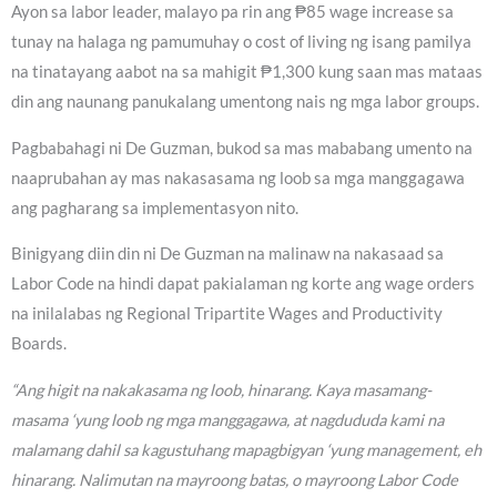
Ayon sa labor leader, malayo pa rin ang ₱85 wage increase sa
tunay na halaga ng pamumuhay o cost of living ng isang pamilya
na tinatayang aabot na sa mahigit ₱1,300 kung saan mas mataas
din ang naunang panukalang umentong nais ng mga labor groups.
Pagbabahagi ni De Guzman, bukod sa mas mababang umento na
naaprubahan ay mas nakasasama ng loob sa mga manggagawa
ang pagharang sa implementasyon nito.
Binigyang diin din ni De Guzman na malinaw na nakasaad sa
Labor Code na hindi dapat pakialaman ng korte ang wage orders
na inilalabas ng Regional Tripartite Wages and Productivity
Boards.
“Ang higit na nakakasama ng loob, hinarang. Kaya masamang-
masama ‘yung loob ng mga manggagawa, at nagdududa kami na
malamang dahil sa kagustuhang mapagbigyan ‘yung management, eh
hinarang. Nalimutan na mayroong batas, o mayroong Labor Code