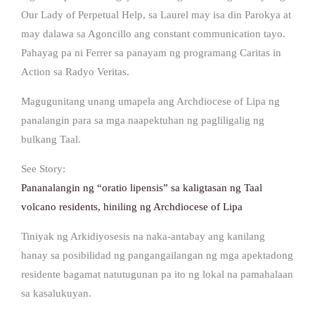
Our Lady of Perpetual Help, sa Laurel may isa din Parokya at
may dalawa sa Agoncillo ang constant communication tayo.
Pahayag pa ni Ferrer sa panayam ng programang Caritas in
Action sa Radyo Veritas.
Magugunitang unang umapela ang Archdiocese of Lipa ng
panalangin para sa mga naapektuhan ng pagliligalig ng
bulkang Taal.
See Story:
Pananalangin ng “oratio lipensis” sa kaligtasan ng Taal
volcano residents, hiniling ng Archdiocese of Lipa
Tiniyak ng Arkidiyosesis na naka-antabay ang kanilang
hanay sa posibilidad ng pangangailangan ng mga apektadong
residente bagamat natutugunan pa ito ng lokal na pamahalaan
sa kasalukuyan.