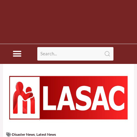
Disaster News
,
Latest News