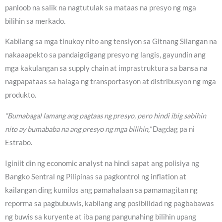
panloob na salik na nagtutulak sa mataas na presyo ng mga
bilihin sa merkado.
Kabilang sa mga tinukoy nito ang tensiyon sa Gitnang Silangan na
nakaaapekto sa pandaigdigang presyo ng langis, gayundin ang
mga kakulangan sa supply chain at imprastruktura sa bansa na
nagpapataas sa halaga ng transportasyon at distribusyon ng mga
produkto.
“Bumabagal lamang ang pagtaas ng presyo, pero hindi ibig sabihin
nito ay bumababa na ang presyo ng mga bilihin,”
Dagdag pa ni
Estrabo.
Iginiit din ng economic analyst na hindi sapat ang polisiya ng
Bangko Sentral ng Pilipinas sa pagkontrol ng inflation at
kailangan ding kumilos ang pamahalaan sa pamamagitan ng
reporma sa pagbubuwis, kabilang ang posibilidad ng pagbabawas
ng buwis sa kuryente at iba pang pangunahing bilihin upang