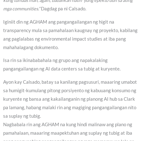
kung tumaas man, again, babalikan natin ‘yung epekto dun sa ating
mga communities.”
Dagdag pa ni Calsado.
Iginiit din ng AGHAM ang pangangailangan ng higit na
transparency mula sa pamahalaan kaugnay ng proyekto, kabilang
ang paglalabas ng environmental impact studies at iba pang
mahahalagang dokumento.
Isa rin sa ikinababahala ng grupo ang napakalaking
pangangailangan ng AI data centers sa tubig at kuryente.
Ayon kay Calsado, batay sa kanilang pagsusuri, maaaring umabot
sa humigit-kumulang pitong porsiyento ng kabuuang konsumo ng
kuryente ng bansa ang kakailanganin ng planong AI hub sa Clark
pa lamang, habang malaki rin ang magiging pangangailangan nito
sa suplay ng tubig.
Nagbabala rin ang AGHAM na kung hindi malinaw ang plano ng
pamahalaan, maaaring maapektuhan ang suplay ng tubig at iba