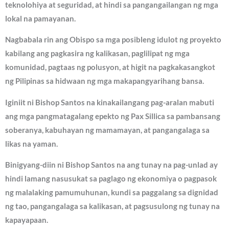
teknolohiya at seguridad, at hindi sa pangangailangan ng mga
lokal na pamayanan.
Nagbabala rin ang Obispo sa mga posibleng idulot ng proyekto
kabilang ang pagkasira ng kalikasan, paglilipat ng mga
komunidad, pagtaas ng polusyon, at higit na pagkakasangkot
ng Pilipinas sa hidwaan ng mga makapangyarihang bansa.
Iginiit ni Bishop Santos na kinakailangang pag-aralan mabuti
ang mga pangmatagalang epekto ng Pax Sillica sa pambansang
soberanya, kabuhayan ng mamamayan, at pangangalaga sa
likas na yaman.
Binigyang-diin ni Bishop Santos na ang tunay na pag-unlad ay
hindi lamang nasusukat sa paglago ng ekonomiya o pagpasok
ng malalaking pamumuhunan, kundi sa paggalang sa dignidad
ng tao, pangangalaga sa kalikasan, at pagsusulong ng tunay na
kapayapaan.