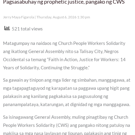
Pagsasabuhay ng prophetic justice, pangako ng CWS
Jerry Maya Figarola
Thursday, August 6, 2026 1:30 pm
521 total views
Matagumpay na naidaos ng Church People Workers Solidarity
ang ikatlong General Assembly nito sa Talisay City, Negros
Occidental sa temang “Faith in Action, Justice for Workers: 14
Years of Solidarity, Continuing the Struggle.”
Sa gawain ay tinipon ang mga lider ng simbahan, manggagawa, at
mga tagapagtaguyod ng karapatan sa paggawa upang higit pang
palakasin ang kanilang pagkakaisa sa pagsusulong ng
pananampalataya, katarungan, at dignidad ng mga manggagawa.
Sa isinagawang General Assembly, muling pinagtibay ng Church
People Workers Solidarity (CWS) ang pangako nitong patuloy na
makiisa sa mga nasa laylayan ng lipunan, palakasin ang tinig ng