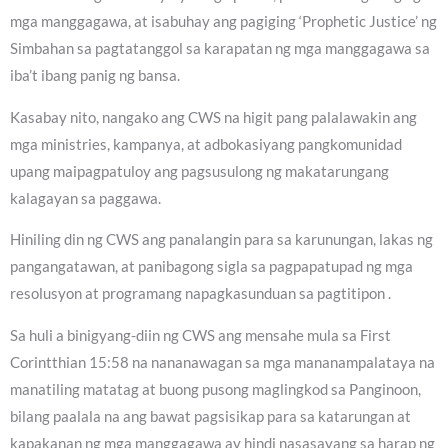
mga manggagawa, at isabuhay ang pagiging ‘Prophetic Justice’ ng
Simbahan sa pagtatanggol sa karapatan ng mga manggagawa sa
iba’t ibang panig ng bansa.
Kasabay nito, nangako ang CWS na higit pang palalawakin ang
mga ministries, kampanya, at adbokasiyang pangkomunidad
upang maipagpatuloy ang pagsusulong ng makatarungang
kalagayan sa paggawa.
Hiniling din ng CWS ang panalangin para sa karunungan, lakas ng
pangangatawan, at panibagong sigla sa pagpapatupad ng mga
resolusyon at programang napagkasunduan sa pagtitipon .
Sa huli a binigyang-diin ng CWS ang mensahe mula sa First
Corintthian 15:58 na nananawagan sa mga mananampalataya na
manatiling matatag at buong pusong maglingkod sa Panginoon,
bilang paalala na ang bawat pagsisikap para sa katarungan at
kapakanan ng mga manggagawa ay hindi nasasayang sa harap ng