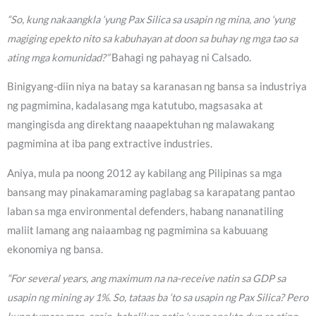
“So, kung nakaangkla ‘yung Pax Silica sa usapin ng mina, ano ‘yung
magiging epekto nito sa kabuhayan at doon sa buhay ng mga tao sa
ating mga komunidad?”
Bahagi ng pahayag ni Calsado.
Binigyang-diin niya na batay sa karanasan ng bansa sa industriya
ng pagmimina, kadalasang mga katutubo, magsasaka at
mangingisda ang direktang naaapektuhan ng malawakang
pagmimina at iba pang extractive industries.
Aniya, mula pa noong 2012 ay kabilang ang Pilipinas sa mga
bansang may pinakamaraming paglabag sa karapatang pantao
laban sa mga environmental defenders, habang nananatiling
maliit lamang ang naiaambag ng pagmimina sa kabuuang
ekonomiya ng bansa.
“For several years, ang maximum na na-receive natin sa GDP sa
usapin ng mining ay 1%. So, tataas ba ‘to sa usapin ng Pax Silica? Pero