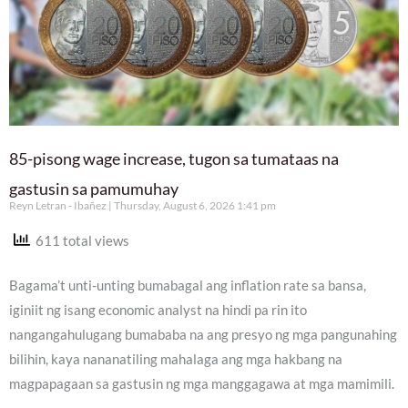
85-pisong wage increase, tugon sa tumataas na
gastusin sa pamumuhay
Reyn Letran - Ibañez
Thursday, August 6, 2026 1:41 pm
611 total views
Bagama’t unti-unting bumabagal ang inflation rate sa bansa,
iginiit ng isang economic analyst na hindi pa rin ito
nangangahulugang bumababa na ang presyo ng mga pangunahing
bilihin, kaya nananatiling mahalaga ang mga hakbang na
magpapagaan sa gastusin ng mga manggagawa at mga mamimili.