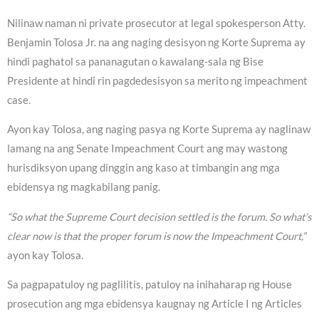
Nilinaw naman ni private prosecutor at legal spokesperson Atty.
Benjamin Tolosa Jr. na ang naging desisyon ng Korte Suprema ay
hindi paghatol sa pananagutan o kawalang-sala ng Bise
Presidente at hindi rin pagdedesisyon sa merito ng impeachment
case.
Ayon kay Tolosa, ang naging pasya ng Korte Suprema ay naglinaw
lamang na ang Senate Impeachment Court ang may wastong
hurisdiksyon upang dinggin ang kaso at timbangin ang mga
ebidensya ng magkabilang panig.
“So what the Supreme Court decision settled is the forum. So what’s
clear now is that the proper forum is now the Impeachment Court,”
ayon kay Tolosa.
Sa pagpapatuloy ng paglilitis, patuloy na inihaharap ng House
prosecution ang mga ebidensya kaugnay ng Article I ng Articles