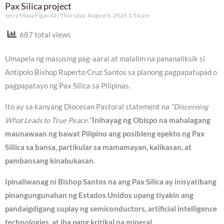
Pax Silica project
Jerry Maya Figarola
Thursday, August 6, 2026 1:54 pm
687 total views
Umapela ng masusing pag-aaral at malalim na pananaliksik si
Antipolo Bishop Ruperto Cruz Santos sa planong pagpapatupad o
pagpapatayo ng Pax Silica sa Pilipinas.
Ito ay sa kanyang Diocesan Pastoral statement na
“Discerning
What Leads to True Peace.”
Inihayag ng Obispo na mahalagang
maunawaan ng bawat Pilipino ang posibleng epekto ng Pax
Sillica sa bansa, partikular sa mamamayan, kalikasan, at
pambansang kinabukasan.
Ipinaliwanag ni Bishop Santos na ang Pax Silica ay inisyatibang
pinangungunahan ng Estados Unidos upang tiyakin ang
pandaigdigang suplay ng semiconductors, artificial intelligence
technologies, at iba pang kritikal na mineral.