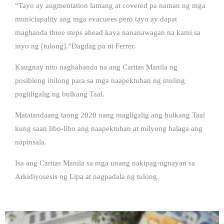
“Tayo ay augmentation lamang at covered pa naman ng mga
municiapality ang mga evacuees pero tayo ay dapat
maghanda three steps ahead kaya nananawagan na kami sa
inyo ng [tulong].”Dagdag pa ni Ferrer.
Kaugnay nito naghahanda na ang Caritas Manila ng
posibleng itulong para sa mga naapektuhan ng muling
pagliligalig ng bulkang Taal.
Matatandaang taong 2020 nang magligalig ang bulkang Taal
kung saan libo-libo ang naapektuhan at milyong halaga ang
napinsala.
Isa ang Caritas Manila sa mga unang nakipag-ugnayan sa
Arkidiyosesis ng Lipa at nagpadala ng tulong.