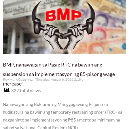
BMP, nanawagan sa Pasig RTC na bawiin ang
suspension sa implementasyon ng 85-pisong wage
Roy Mark Gutierrez
Thursday, August 6, 2026 2:18 pm
increase
322 total views
Nanawagan ang Bukluran ng Manggagawang Pilipino sa
hudikatura na bawiin ang temporary restraining order (TRO) na
nagpahinto sa implementasyon ng ₱85 umento sa minimum na
sahod sa National Capital Region (NCR).