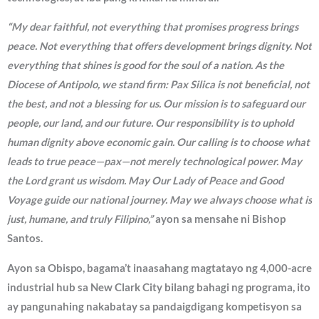
“My dear faithful, not everything that promises progress brings
peace. Not everything that offers development brings dignity. Not
everything that shines is good for the soul of a nation. As the
Diocese of Antipolo, we stand firm: Pax Silica is not beneficial, not
the best, and not a blessing for us. Our mission is to safeguard our
people, our land, and our future. Our responsibility is to uphold
human dignity above economic gain. Our calling is to choose what
leads to true peace—pax—not merely technological power. May
the Lord grant us wisdom. May Our Lady of Peace and Good
Voyage guide our national journey. May we always choose what is
just, humane, and truly Filipino,”
ayon sa mensahe ni Bishop
Santos.
Ayon sa Obispo, bagama’t inaasahang magtatayo ng 4,000-acre
industrial hub sa New Clark City bilang bahagi ng programa, ito
ay pangunahing nakabatay sa pandaigdigang kompetisyon sa