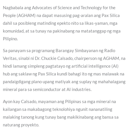
Nagbabala ang Advocates of Science and Technology for the
People (AGHAM) na dapat masusing pag-aralan ang Pax Silica
dahil sa posibleng matinding epekto nito sa likas-yaman, mga
komunidad, at sa tunay na pakinabang na matatanggap ng mga
Pilipino.
Sa panayam sa programang Barangay Simbayanan ng Radio
Veritas, sinabi ni Dr. Chuckie Calsado, chairperson ng AGHAM, na
hindi lamang simpleng pagtatayo ng artificial intelligence (AI)
hub ang saklaw ng Pax Silica kundi bahagi ito ng mas malawak na
pandaigdigang plano upang matiyak ang suplay ng mahahalagang
mineral para sa semiconductor at AI industries.
Ayon kay Calsado, mayaman ang Pilipinas sa mga mineral na
kailangan sa makabagong teknolohiya ngunit nananatiling
malaking tanong kung tunay bang makikinabang ang bansa sa
naturang proyekto.