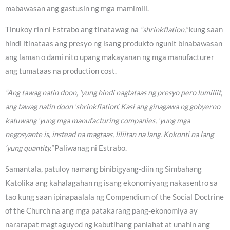
mabawasan ang gastusin ng mga mamimili.
Tinukoy rin ni Estrabo ang tinatawag na
“shrinkflation,”
kung saan
hindi itinataas ang presyo ng isang produkto ngunit binabawasan
ang laman o dami nito upang makayanan ng mga manufacturer
ang tumataas na production cost.
“Ang tawag natin doon, ‘yung hindi nagtataas ng presyo pero lumiliit,
ang tawag natin doon ‘shrinkflation’. Kasi ang ginagawa ng gobyerno
katuwang ‘yung mga manufacturing companies, ‘yung mga
negosyante is, instead na magtaas, liliitan na lang. Kokonti na lang
‘yung quantity.”
Paliwanag ni Estrabo.
Samantala, patuloy namang binibigyang-diin ng Simbahang
Katolika ang kahalagahan ng isang ekonomiyang nakasentro sa
tao kung saan ipinapaalala ng Compendium of the Social Doctrine
of the Church na ang mga patakarang pang-ekonomiya ay
nararapat magtaguyod ng kabutihang panlahat at unahin ang