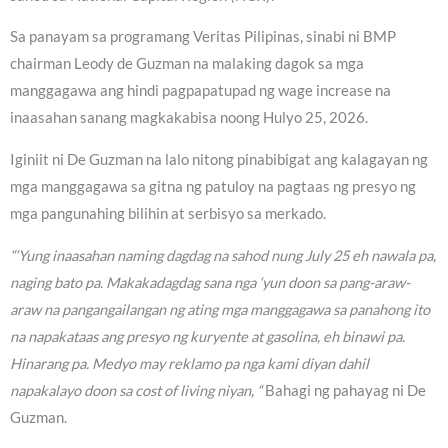
Sa panayam sa programang Veritas Pilipinas, sinabi ni BMP
chairman Leody de Guzman na malaking dagok sa mga
manggagawa ang hindi pagpapatupad ng wage increase na
inaasahan sanang magkakabisa noong Hulyo 25, 2026.
Iginiit ni De Guzman na lalo nitong pinabibigat ang kalagayan ng
mga manggagawa sa gitna ng patuloy na pagtaas ng presyo ng
mga pangunahing bilihin at serbisyo sa merkado.
“‘Yung inaasahan naming dagdag na sahod nung July 25 eh nawala pa,
naging bato pa. Makakadagdag sana nga ‘yun doon sa pang-araw-
araw na pangangailangan ng ating mga manggagawa sa panahong ito
na napakataas ang presyo ng kuryente at gasolina, eh binawi pa.
Hinarang pa. Medyo may reklamo pa nga kami diyan dahil
napakalayo doon sa cost of living niyan, “
Bahagi ng pahayag ni De
Guzman.