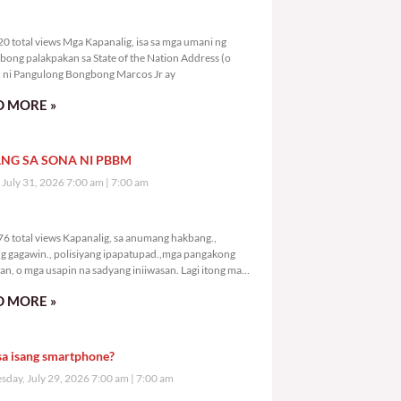
9,220 total views
0 total views Mga Kapanalig, isa sa mga umani ng
bong palakpakan sa State of the Nation Address (o
ni Pangulong Bongbong Marcos Jr ay
 MORE »
NG SA SONA NI PBBM
, July 31, 2026 7:00 am
7:00 am
1,276 total views
6 total views Kapanalig, sa anumang hakbang.,
g gagawin., polisiyang ipapatupad.,mga pangakong
an, o mga usapin na sadyang iniiwasan. Lagi itong may
 Hindi ibig sabihin,
 MORE »
sa isang smartphone?
day, July 29, 2026 7:00 am
7:00 am