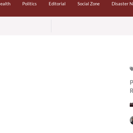
ealth
Politics
Editorial
Social Zone
Disaster 
P
R