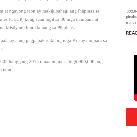
30
at ngayong taon ay makikibahagi ang Pilipinas sa
302,84
pinaka
pines (CBCP) kung saan higit sa 80 mga dambana at
isang s
na kristiyano hindi lamang sa Pilipinas.
READ
alataya ang pagpapakasakit ng mga Kristiyano para sa
n.
g 2005 hanggang 2015 umaabot na sa higit 900,000 ang
a taon.