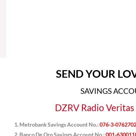
SEND YOUR LO
SAVINGS ACC
DZRV Radio Veritas 
Metrobank Savings Account No.:
076-3-076270
Banco De Oro Savings Account No.:
001-630011