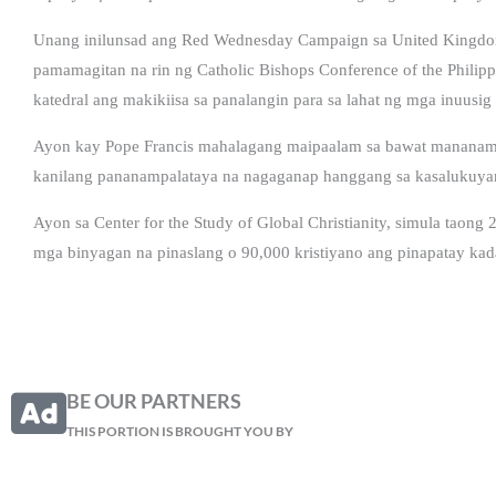
Unang inilunsad ang Red Wednesday Campaign sa United Kingdom 
pamamagitan na rin ng Catholic Bishops Conference of the Philip
katedral ang makikiisa sa panalangin para sa lahat ng mga inuusig 
Ayon kay Pope Francis mahalagang maipaalam sa bawat mananamp
kanilang pananampalataya na nagaganap hanggang sa kasalukuya
Ayon sa Center for the Study of Global Christianity, simula taon
mga binyagan na pinaslang o 90,000 kristiyano ang pinapatay kad
BE OUR PARTNERS
THIS PORTION IS BROUGHT YOU BY