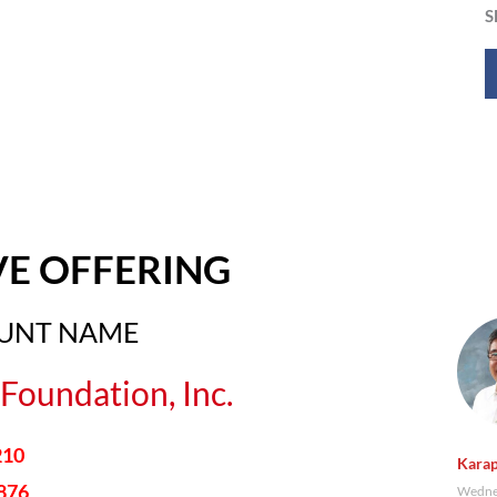
S
VE OFFERING
OUNT NAME
Foundation, Inc.
210
Karap
876
Wednes