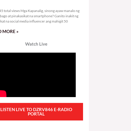
2,845 total views
5 total views Mga Kapanalig, sinong ayaw manalo ng
bago at pinakasikat na smartphone? Ganito inakit ng
ikat na social media influencer ang mahigit 50
 MORE »
Watch Live
LISTEN LIVE TO DZRV846 E-RADIO
PORTAL