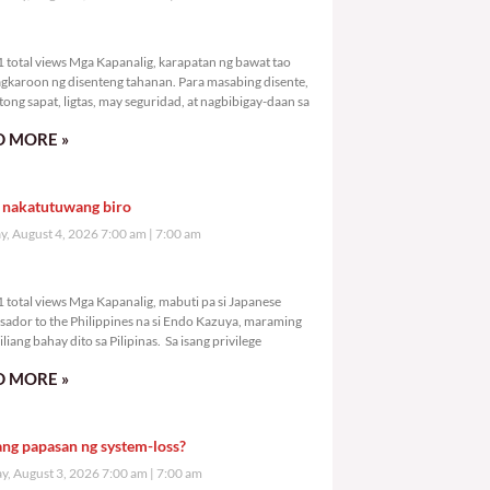
,051 total views
 total views Mga Kapanalig, karapatan ng bawat tao
gkaroon ng disenteng tahanan. Para masabing disente,
tong sapat, ligtas, may seguridad, at nagbibigay-daan sa
 MORE »
 nakatutuwang biro
y, August 4, 2026 7:00 am
7:00 am
,201 total views
 total views Mga Kapanalig, mabuti pa si Japanese
ador to the Philippines na si Endo Kazuya, maraming
liang bahay dito sa Pilipinas. Sa isang privilege
 MORE »
ang papasan ng system-loss?
, August 3, 2026 7:00 am
7:00 am