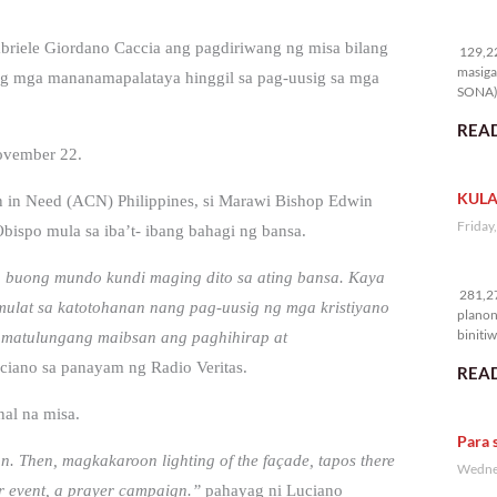
12
briele Giordano Caccia ang pagdiriwang ng misa bilang
129,22
masiga
g mga mananamapalataya hinggil sa pag-uusig sa mga
SONA) 
READ
November 22.
KULA
cn in Need (ACN) Philippines, si Marawi Bishop Edwin
Friday
ispo mula sa iba’t- ibang bahagi ng bansa.
28
sa buong mundo kundi maging dito sa ating bansa. Kaya
281,27
ulat sa katotohanan nang pag-uusig ng mga kristiyano
planon
binitiw
 matulungang maibsan ang paghihirap at
kulang.
ciano sa panayam ng Radio Veritas.
READ
nal na misa.
Para 
on. Then, magkakaroon lighting of the façade, tapos there
Wednes
yer event, a prayer campaign.”
pahayag ni Luciano