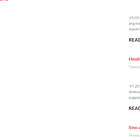
65
65,051
ang ma
dapat i
READ
Hindi
Tuesda
97
97,201
Ambass
pagpipi
READ
Sino 
Monday