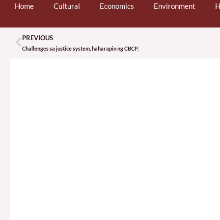
Home
Cultural
Economics
Environment
H
PREVIOUS
Prev
Challenges sa justice system, haharapin ng CBCP.