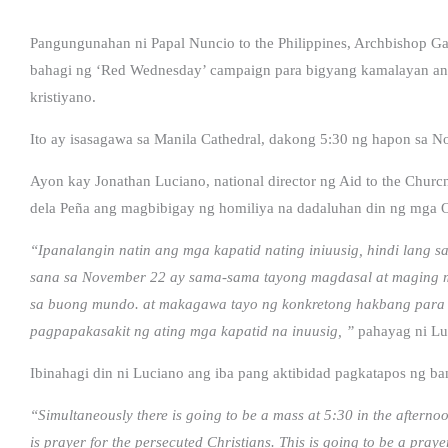
Pangungunahan ni Papal Nuncio to the Philippines, Archbishop Ga
bahagi ng ‘Red Wednesday’ campaign para bigyang kamalayan an
kristiyano.
Ito ay isasagawa sa Manila Cathedral, dakong 5:30 ng hapon sa 
Ayon kay Jonathan Luciano, national director ng Aid to the Chur
dela Peña ang magbibigay ng homiliya na dadaluhan din ng mga Ob
“Ipanalangin natin ang mga kapatid nating iniuusig, hindi lang 
sana sa November 22 ay sama-sama tayong magdasal at maging m
sa buong mundo. at makagawa tayo ng konkretong hakbang para
pagpapakasakit ng ating mga kapatid na inuusig, ”
pahayag ni Lu
Ibinahagi din ni Luciano ang iba pang aktibidad pagkatapos ng ba
“Simultaneously there is going to be a mass at 5:30 in the afterno
is prayer for the persecuted Christians. This is going to be a pra