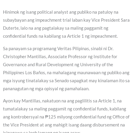
Hinimok ng isang political analyst ang publiko na patuloy na
subaybayan ang impeachment trial laban kay Vice President Sara
Duterte, lalo na ang pagtalakay sa maling paggamit ng
confidential funds na kabilang sa Article 1 ng impeachment.
Sa panayam sa programang Veritas Pilipinas, sinabi ni Dr.
Christopher Mantillas, Associate Professor ng Institute for
Governance and Rural Development ng University of the
Philippines Los Baños, na mahalagang maunawaan ng publiko ang
mga isyung tinatalakay sa Senado sapagkat may kinalaman ito sa
pananagutan ng mga opisyal ng pamahalaan.
Ayon kay Mantillas, nakatuon na ang paglilitis sa Article 1, na
tumatalakay sa maling paggamit ng confidential funds, kabilang
ang kontrobersyal na ₱125 milyong confidential fund ng Office of
the Vice President at ang mahigit isang daang disbursement na
isinagawa sa loob lamang ng isang araw.