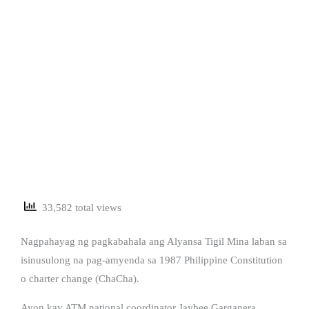
33,582 total views
Nagpahayag ng pagkabahala ang Alyansa Tigil Mina laban sa
isinusulong na pag-amyenda sa 1987 Philippine Constitution
o charter change (ChaCha).
Ayon kay ATM national coordinator Jaybee Garganera,