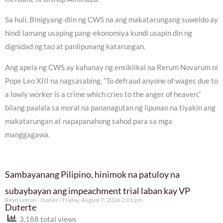
Sa huli, Binigyang-diin ng CWS na ang makatarungang suweldo ay
hindi lamang usaping pang-ekonomiya kundi usapin din ng
dignidad ng tao at panlipunang katarungan.
Ang apela ng CWS ay kahanay ng ensiklikal na Rerum Novarum ni
Pope Leo XIII na nagsasabing, “To defraud anyone of wages due to
a lowly worker is a crime which cries to the anger of heaven,”
bilang paalala sa moral na pananagutan ng lipunan na tiyakin ang
makatarungan at napapanahong sahod para sa mga
manggagawa.
Sambayanang Pilipino, hinimok na patuloy na
subaybayan ang impeachment trial laban kay VP
Reyn Letran - Ibañez
Friday, August 7, 2026 2:01 pm
Duterte
3,188 total views