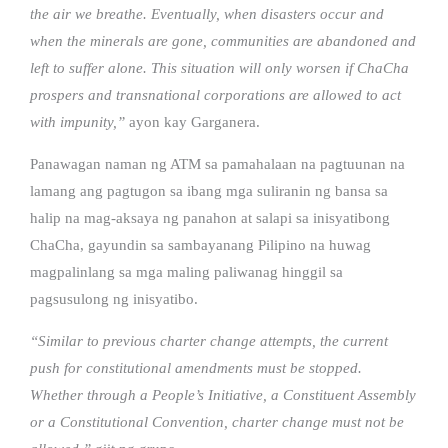
the air we breathe. Eventually, when disasters occur and
when the minerals are gone, communities are abandoned and
left to suffer alone. This situation will only worsen if ChaCha
prospers and transnational corporations are allowed to act
with impunity,”
ayon kay Garganera.
Panawagan naman ng ATM sa pamahalaan na pagtuunan na
lamang ang pagtugon sa ibang mga suliranin ng bansa sa
halip na mag-aksaya ng panahon at salapi sa inisyatibong
ChaCha, gayundin sa sambayanang Pilipino na huwag
magpalinlang sa mga maling paliwanag hinggil sa
pagsusulong ng inisyatibo.
“Similar to previous charter change attempts, the current
push for constitutional amendments must be stopped.
Whether through a People’s Initiative, a Constituent Assembly
or a Constitutional Convention, charter change must not be