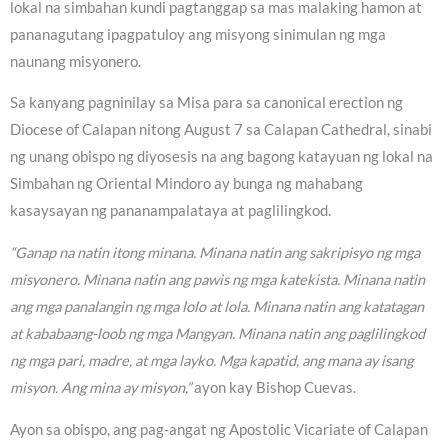
lokal na simbahan kundi pagtanggap sa mas malaking hamon at
pananagutang ipagpatuloy ang misyong sinimulan ng mga
naunang misyonero.
Sa kanyang pagninilay sa Misa para sa canonical erection ng
Diocese of Calapan nitong August 7 sa Calapan Cathedral, sinabi
ng unang obispo ng diyosesis na ang bagong katayuan ng lokal na
Simbahan ng Oriental Mindoro ay bunga ng mahabang
kasaysayan ng pananampalataya at paglilingkod.
“Ganap na natin itong minana. Minana natin ang sakripisyo ng mga
misyonero. Minana natin ang pawis ng mga katekista. Minana natin
ang mga panalangin ng mga lolo at lola. Minana natin ang katatagan
at kababaang-loob ng mga Mangyan. Minana natin ang paglilingkod
ng mga pari, madre, at mga layko. Mga kapatid, ang mana ay isang
misyon. Ang mina ay misyon,”
ayon kay Bishop Cuevas.
Ayon sa obispo, ang pag-angat ng Apostolic Vicariate of Calapan