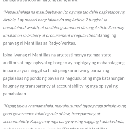
“Napakahalaga na masubaybayan ito ng mga tao dahil pagkatapos ng
Article 1 ay maaari nang talakayin ang Article 2 tungkol sa
unexplained wealth, at posibleng sumunod din ang Article 3 na may
kinalaman sa bribery at procurement irregularities.”
Bahagi ng
pahayag ni Mantillas sa Radyo Veritas.
Ipinaliwanag ni Mantillas na ang testimonya ng mga state
auditors at mga opisyal ng bangko ay nagbigay ng mahahalagang
impormasyon hinggil sa hindi pangkaraniwang paraan ng
paglalabas ng pondo ng bayan na nagdudulot ng mga katanungan
kaugnay ng transparency at accountability ng mga opisyal ng
pamahalaan.
“Kapag tayo ay namamahala, may sinusunod tayong mga prinsipyo ng
good governance tulad ng rule of law, transparency, at
accountability. Kapag may mga pangyayaring nagiging kaduda-duda,