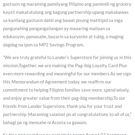
gastusin ng maraming pamilyang Pilipino ang pamimili ng grocery
kaya’t makatutulong ang bagong partnership upang makabawas
sa kanilang gastusin dahil ang bawat pisong matitipid sa mga
pangunahing pangangailangan ay maaaring mailaan sa
edukasyon, pamasahe, bayarin sa kuryente at tubig, o maging
dagdag na ipon sa MP2 Savings Program.
“We are truly grateful to Lander’s Superstore for joining us in this
mission.Together, we are making the Pag-ibig Loyalty Card Plus
even more rewarding and meaningful for our members.As we sign
this Memorandum of Agreement today, we reaffirm our
commitment to helping Filipino families save more, spend wisely,
and enjoy greater value from their pag-ibig membership.To our
friends from Lander Superstore, thank you for your trust and
partnership. Maraming salamat po at congratulations to all of us,”
bahagi pa ng mensahe ni Acosta sa gawain.
Sa bisa ng kasunduan na nagsimula noong August 01 hanggang