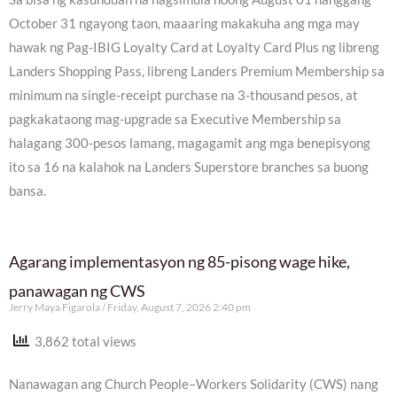
October 31 ngayong taon, maaaring makakuha ang mga may
hawak ng Pag-IBIG Loyalty Card at Loyalty Card Plus ng libreng
Landers Shopping Pass, libreng Landers Premium Membership sa
minimum na single-receipt purchase na 3-thousand pesos, at
pagkakataong mag-upgrade sa Executive Membership sa
halagang 300-pesos lamang, magagamit ang mga benepisyong
ito sa 16 na kalahok na Landers Superstore branches sa buong
bansa.
Agarang implementasyon ng 85-pisong wage hike,
panawagan ng CWS
Jerry Maya Figarola
Friday, August 7, 2026 2:40 pm
3,862 total views
Nanawagan ang Church People–Workers Solidarity (CWS) nang