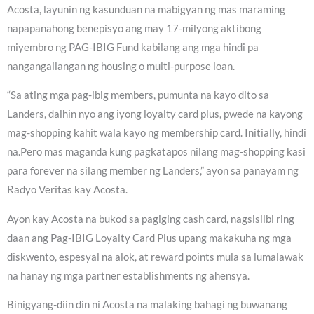
Acosta, layunin ng kasunduan na mabigyan ng mas maraming
napapanahong benepisyo ang may 17-milyong aktibong
miyembro ng PAG-IBIG Fund kabilang ang mga hindi pa
nangangailangan ng housing o multi-purpose loan.
“Sa ating mga pag-ibig members, pumunta na kayo dito sa
Landers, dalhin nyo ang iyong loyalty card plus, pwede na kayong
mag-shopping kahit wala kayo ng membership card. Initially, hindi
na.Pero mas maganda kung pagkatapos nilang mag-shopping kasi
para forever na silang member ng Landers,” ayon sa panayam ng
Radyo Veritas kay Acosta.
Ayon kay Acosta na bukod sa pagiging cash card, nagsisilbi ring
daan ang Pag-IBIG Loyalty Card Plus upang makakuha ng mga
diskwento, espesyal na alok, at reward points mula sa lumalawak
na hanay ng mga partner establishments ng ahensya.
Binigyang-diin din ni Acosta na malaking bahagi ng buwanang