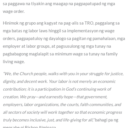
sa paggawa na tiyakin ang maagap na pagpapatupad ng mga
wage order.
Hinimok ng grupo ang kagyat na pag-alis sa TRO, paggalang sa
mga batas ng labor laws hinggil sa implementasyon ng wage
orders, pagpapatuloy ng dayalogo sa pagitan ng pamahalaan, mga
employer at labor groups, at pagsusulong ng mga tunay na
pagbabagong maglalapit sa minimum wage sa tunay na family
living wage.
“We, the Church people, walks with you in your struggle for justice,
dignity, and decent work. Your labor is not merely an economic
contribution; it is a participation in God’s continuing work of
creation. We pray—and earnestly hope—that government,
employers, labor organizations, the courts, faith communities, and
all sectors of society will work together so that economic progress
truly becomes inclusive, just, and life-giving for all,”
bahagi pa ng
mensahe ni Bishop Alminaza.