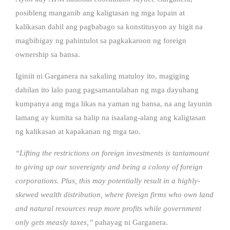
posibleng manganib ang kaligtasan ng mga lupain at
kalikasan dahil ang pagbabago sa konstitusyon ay higit na
magbibigay ng pahintulot sa pagkakaroon ng foreign
ownership sa bansa.
Iginiit ni Garganera na sakaling matuloy ito, magiging
dahilan ito lalo pang pagsamantalahan ng mga dayuhang
kumpanya ang mga likas na yaman ng bansa, na ang layunin
lamang ay kumita sa halip na isaalang-alang ang kaligtasan
ng kalikasan at kapakanan ng mga tao.
“Lifting the restrictions on foreign investments is tantamount
to giving up our sovereignty and being a colony of foreign
corporations. Plus, this may potentially result in a highly-
skewed wealth distribution, where foreign firms who own land
and natural resources reap more profits while government
only gets measly taxes,”
pahayag ni Garganera.