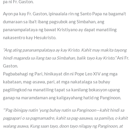
pa ni Fr. Gaston.
Ayon pa kay Fr. Gaston, ipinaalala rin ng Santo Papa na bagama’t
dumaraan sa iba’t ibang pagsubok ang Simbahan, ang
pananampalataya ng bawat Kristiyano ay dapat manatiling
nakasentro kay Hesukristo.
“Ang ating pananampalataya ay kay Kristo. Kahit may makita tayong
hindi maganda sa ilang tao sa Simbahan, balik tayo kay Kristo.”
Ani Fr.
Gaston.
Pagbabahagi ng Pari, hinikayat din ni Pope Leo XIV ang mga
kabataan, mag-asawa, pari, at mga nakatalaga sa buhay
paglilingkod na manatiling tapat sa kanilang bokasyon upang
ganap na maramdaman ang kaligayahang hatid ng Panginoon.
“‘Pag ibinigay natin ‘yung buhay natin sa Panginoon—kahit hindi sa
pagpapari o sa pagmamadre, kahit sa pag-aasawa, sa pamilya, o kahit
walang asawa, Kung saan tayo, doon tayo nilagay ng Panginoon, at