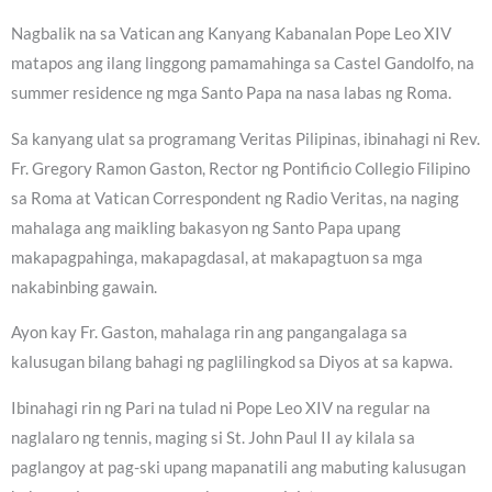
Nagbalik na sa Vatican ang Kanyang Kabanalan Pope Leo XIV
matapos ang ilang linggong pamamahinga sa Castel Gandolfo, na
summer residence ng mga Santo Papa na nasa labas ng Roma.
Sa kanyang ulat sa programang Veritas Pilipinas, ibinahagi ni Rev.
Fr. Gregory Ramon Gaston, Rector ng Pontificio Collegio Filipino
sa Roma at Vatican Correspondent ng Radio Veritas, na naging
mahalaga ang maikling bakasyon ng Santo Papa upang
makapagpahinga, makapagdasal, at makapagtuon sa mga
nakabinbing gawain.
Ayon kay Fr. Gaston, mahalaga rin ang pangangalaga sa
kalusugan bilang bahagi ng paglilingkod sa Diyos at sa kapwa.
Ibinahagi rin ng Pari na tulad ni Pope Leo XIV na regular na
naglalaro ng tennis, maging si St. John Paul II ay kilala sa
paglangoy at pag-ski upang mapanatili ang mabuting kalusugan