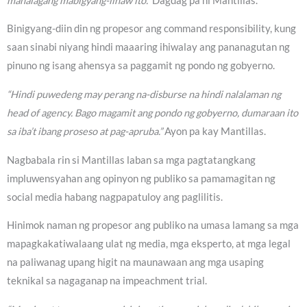
mahalagang mabigyang-linaw ito.”
Dagdag pa ni Mantillas.
Binigyang-diin din ng propesor ang command responsibility, kung
saan sinabi niyang hindi maaaring ihiwalay ang pananagutan ng
pinuno ng isang ahensya sa paggamit ng pondo ng gobyerno.
“Hindi puwedeng may perang na-disburse na hindi nalalaman ng
head of agency. Bago magamit ang pondo ng gobyerno, dumaraan ito
sa iba’t ibang proseso at pag-apruba.”
Ayon pa kay Mantillas.
Nagbabala rin si Mantillas laban sa mga pagtatangkang
impluwensyahan ang opinyon ng publiko sa pamamagitan ng
social media habang nagpapatuloy ang paglilitis.
Hinimok naman ng propesor ang publiko na umasa lamang sa mga
mapagkakatiwalaang ulat ng media, mga eksperto, at mga legal
na paliwanag upang higit na maunawaan ang mga usaping
teknikal sa nagaganap na impeachment trial.