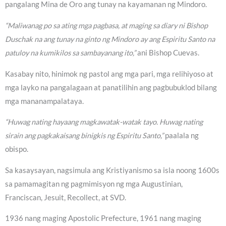
pangalang Mina de Oro ang tunay na kayamanan ng Mindoro.
“Maliwanag po sa ating mga pagbasa, at maging sa diary ni Bishop
Duschak na ang tunay na ginto ng Mindoro ay ang Espiritu Santo na
patuloy na kumikilos sa sambayanang ito,”
ani Bishop Cuevas.
Kasabay nito, hinimok ng pastol ang mga pari, mga relihiyoso at
mga layko na pangalagaan at panatilihin ang pagbubuklod bilang
mga mananampalataya.
“Huwag nating hayaang magkawatak-watak tayo. Huwag nating
sirain ang pagkakaisang binigkis ng Espiritu Santo,”
paalala ng
obispo.
Sa kasaysayan, nagsimula ang Kristiyanismo sa isla noong 1600s
sa pamamagitan ng pagmimisyon ng mga Augustinian,
Franciscan, Jesuit, Recollect, at SVD.
1936 nang maging Apostolic Prefecture, 1961 nang maging