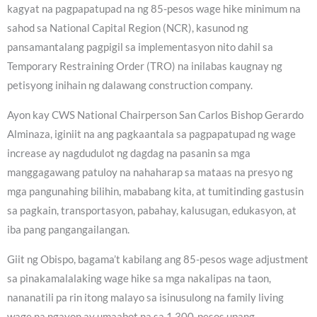
kagyat na pagpapatupad na ng 85-pesos wage hike minimum na
sahod sa National Capital Region (NCR), kasunod ng
pansamantalang pagpigil sa implementasyon nito dahil sa
Temporary Restraining Order (TRO) na inilabas kaugnay ng
petisyong inihain ng dalawang construction company.
Ayon kay CWS National Chairperson San Carlos Bishop Gerardo
Alminaza, iginiit na ang pagkaantala sa pagpapatupad ng wage
increase ay nagdudulot ng dagdag na pasanin sa mga
manggagawang patuloy na nahaharap sa mataas na presyo ng
mga pangunahing bilihin, mababang kita, at tumitinding gastusin
sa pagkain, transportasyon, pabahay, kalusugan, edukasyon, at
iba pang pangangailangan.
Giit ng Obispo, bagama’t kabilang ang 85-pesos wage adjustment
sa pinakamalalaking wage hike sa mga nakalipas na taon,
nananatili pa rin itong malayo sa isinusulong na family living
wage na ngayon ay umaabot na sa 1,300-pesos upang