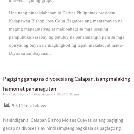
allowed,”
giit ng grupo.
Una nang pinaalalahanan ni Caritas Philippines president,
Kidapawan Bishop Jose Colin Bagaforo ang mamamayan na
maging mapagmatyag at makibahagi sa mga usaping
pampulitika kasabay ng patuloy na pananalangin para sa mga
opisyal ng bayan na maglingkod ng tapat, makatao, at maka-
Diyos sa sambayanan.
Pagiging ganap na diyosesis ng Calapan, isang malaking
hamon at pananagutan
Norman Dequia
Friday, August 7, 2026 5:18 pm
9,511 total views
Nanindigan si Calapan Bishop Moises Cuevas na ang pagiging
ganap na diyosesis ay hindi simpleng pagkilala sa paglago ng