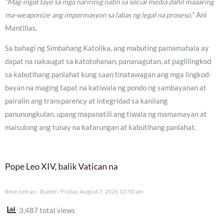
“Mag-ingat tayo sa mga naririnig natin sa social media dahil maaaring
ma-weaponize ang impormasyon sa labas ng legal na proseso.
” Ani
Mantillas.
Sa bahagi ng Simbahang Katolika, ang mabuting pamamahala ay
dapat na nakaugat sa katotohanan, pananagutan, at paglilingkod
sa kabutihang panlahat kung saan tinatawagan ang mga lingkod-
bayan na maging tapat na katiwala ng pondo ng sambayanan at
pairalin ang transparency at integridad sa kanilang
panunungkulan, upang mapanatili ang tiwala ng mamamayan at
maisulong ang tunay na katarungan at kabutihang panlahat.
Pope Leo XIV, balik Vatican na
Reyn Letran - Ibañez
Friday, August 7, 2026 10:50 am
3,487 total views