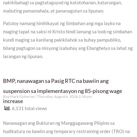
nakikibahagi sa pagtataguyod ng katotohanan, katarungan,
mabuting pamamahala, at pananagutan sa lipunan.
Patuloy namang hinihikayat ng Simbahan ang mga layko na
maging tapat na saksi ni Kristo hindi lamang sa loob ng simbahan
kundi maging sa kanilang pakikilahok sa buhay pampubliko,
bilang pagtugon sa misyong isabuhay ang Ebanghelyo sa lahat ng
larangan ng lipunan.
BMP, nanawagan sa Pasig RTC na bawiin ang
suspension sa implementasyon ng 85-pisong wage
Roy Mark Gutierrez
Thursday, August 6, 2026 2:18 pm
increase
6,131 total views
Nanawagan ang Bukluran ng Manggagawang Pilipino sa
hudikatura na bawiin ang temporary restraining order (TRO) na