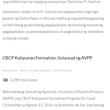
‘pag faithful tayo ay magiging masaya tayo.”
Ayon kay Fr. Gaston.
Samantala, sinabi rin ni Fr. Gaston na nagpapatuloy ang mga
gawain ng Santo Papa sa Vatican, kabilang ang pakikipagpulong
sa iba’t ibang grupo bilang pagpapatuloy ng kanyang misyon ng
pagpapalakas sa pananampalataya at pagkakaisa ng Simbahan
sa buong mundo.
CBCP Katipunan Formation, ilulunsad ng AVPP
Reyn Letran - Ibañez
Friday, August 7, 2026 10:28 am
3,298 total views
Nakatakdang ilunsad ng Apostolic Vicariate of Puerto Princesa
(AVPP) ang CBCP Katipunan Formation Program for Good
Citizenship sa Agosto 11, 2026 sa Seminario de San Jose bilang