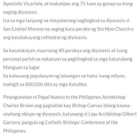
Apostolic Vicariate, at makalipas ang 75 taon ay ganap na itong
naging diyosesis.
Isa sa mga tanyang na misyonerong naglingkod sa diyosesis si
San Ezekiel Moreno na naging kura paroko ng Sto Nino Church o
ang kasalukuyang cathedral ng diyosesis.
Sa kasalukuyan, mayroong 40 parokya ang diyosesis at isang
personal parish na nakatuon sa paglilingkod sa mga katutubong
Mangyan sa lugar.
Sa kabuuang populasyon ng lalawigan na halos isang milyon,
mahigit sa 800,000 dito ay mga Katoliko.
Pinangunahan ni Papal Nuncio to the Philippines Archbishop
Charles Brown ang pagluklok kay Bishop Cuevas bilang kauna-
unahang obispo ng diyosesis, katuwang si Lipa Archbishop Gilbert
Garcera, pangulo ng Catholic Bishops’ Conference of the
Philippines.