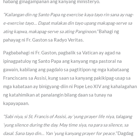
habang ginagampanan ang kanyang ministeryo.
“Kailangan din ng Santo Papa ng exercise kaya tayo rin sana ay nag-
e-exercise tayo… Dapat malakas din tayo upang makapag-serve sa
ating kapwa, makapag-serve sa ating Panginoon.”
Bahagi ng
pahayag ni Fr. Gaston sa Radyo Veritas.
Pagbabahagi ni Fr. Gaston, pagbalik sa Vatican ay agad na
ipinagpatuloy ng Santo Papa ang kanyang mga pastoral na
gawain, kabilang ang pagdalo sa pagtitipon ng mga kabataang
Franciscans sa Assisi, kung saan sa kanyang pakikipag-usap sa
mga kabataan ay binigyang-diin ni Pope Leo XIV ang kahalagahan
ng katahimikan at panalangin bilang daan sa tunay na
kapayapaan.
“Sabi niya, si St. Francis of Assisi, ay ‘yung prayer life niya, talagang
‘yung silence during the day. May time siya, na para sa silence, sa
dasal. Sana tayo din… Yan ‘yung kanyang prayer for peace.”
Dagdag