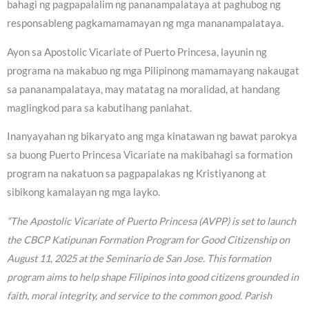
bahagi ng pagpapalalim ng pananampalataya at paghubog ng
responsableng pagkamamamayan ng mga mananampalataya.
Ayon sa Apostolic Vicariate of Puerto Princesa, layunin ng
programa na makabuo ng mga Pilipinong mamamayang nakaugat
sa pananampalataya, may matatag na moralidad, at handang
maglingkod para sa kabutihang panlahat.
Inanyayahan ng bikaryato ang mga kinatawan ng bawat parokya
sa buong Puerto Princesa Vicariate na makibahagi sa formation
program na nakatuon sa pagpapalakas ng Kristiyanong at
sibikong kamalayan ng mga layko.
“The Apostolic Vicariate of Puerto Princesa (AVPP) is set to launch
the CBCP Katipunan Formation Program for Good Citizenship on
August 11, 2025 at the Seminario de San Jose. This formation
program aims to help shape Filipinos into good citizens grounded in
faith, moral integrity, and service to the common good. Parish