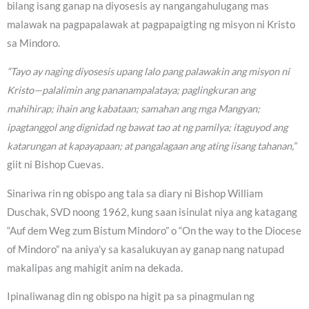
bilang isang ganap na diyosesis ay nangangahulugang mas
malawak na pagpapalawak at pagpapaigting ng misyon ni Kristo
sa Mindoro.
“Tayo ay naging diyosesis upang lalo pang palawakin ang misyon ni
Kristo—palalimin ang pananampalataya; paglingkuran ang
mahihirap; ihain ang kabataan; samahan ang mga Mangyan;
ipagtanggol ang dignidad ng bawat tao at ng pamilya; itaguyod ang
katarungan at kapayapaan; at pangalagaan ang ating iisang tahanan,”
giit ni Bishop Cuevas.
Sinariwa rin ng obispo ang tala sa diary ni Bishop William
Duschak, SVD noong 1962, kung saan isinulat niya ang katagang
“Auf dem Weg zum Bistum Mindoro” o “On the way to the Diocese
of Mindoro” na aniya’y sa kasalukuyan ay ganap nang natupad
makalipas ang mahigit anim na dekada.
Ipinaliwanag din ng obispo na higit pa sa pinagmulan ng