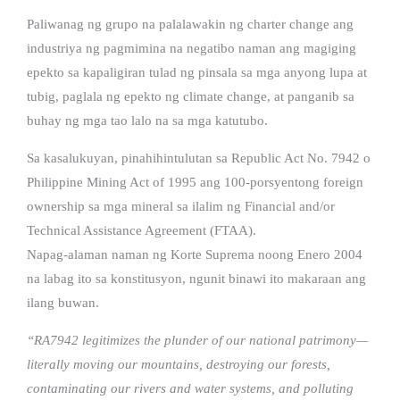
Paliwanag ng grupo na palalawakin ng charter change ang
industriya ng pagmimina na negatibo naman ang magiging
epekto sa kapaligiran tulad ng pinsala sa mga anyong lupa at
tubig, paglala ng epekto ng climate change, at panganib sa
buhay ng mga tao lalo na sa mga katutubo.
Sa kasalukuyan, pinahihintulutan sa Republic Act No. 7942 o
Philippine Mining Act of 1995 ang 100-porsyentong foreign
ownership sa mga mineral sa ilalim ng Financial and/or
Technical Assistance Agreement (FTAA).
Napag-alaman naman ng Korte Suprema noong Enero 2004
na labag ito sa konstitusyon, ngunit binawi ito makaraan ang
ilang buwan.
“RA7942 legitimizes the plunder of our national patrimony—
literally moving our mountains, destroying our forests,
contaminating our rivers and water systems, and polluting