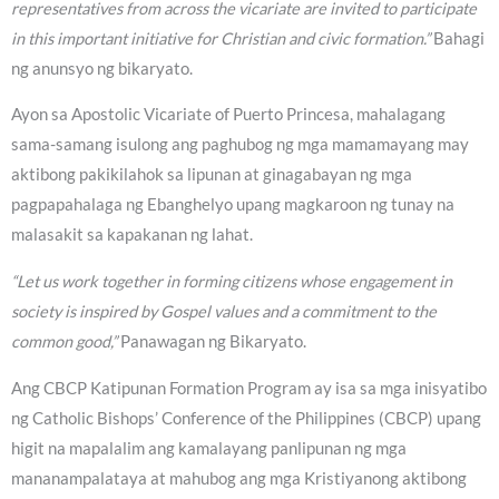
representatives from across the vicariate are invited to participate
in this important initiative for Christian and civic formation.”
Bahagi
ng anunsyo ng bikaryato.
Ayon sa Apostolic Vicariate of Puerto Princesa, mahalagang
sama-samang isulong ang paghubog ng mga mamamayang may
aktibong pakikilahok sa lipunan at ginagabayan ng mga
pagpapahalaga ng Ebanghelyo upang magkaroon ng tunay na
malasakit sa kapakanan ng lahat.
“Let us work together in forming citizens whose engagement in
society is inspired by Gospel values and a commitment to the
common good,”
Panawagan ng Bikaryato.
Ang CBCP Katipunan Formation Program ay isa sa mga inisyatibo
ng Catholic Bishops’ Conference of the Philippines (CBCP) upang
higit na mapalalim ang kamalayang panlipunan ng mga
mananampalataya at mahubog ang mga Kristiyanong aktibong