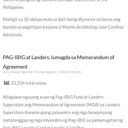
Philippines.
Mahigit sa 30 obispo mula sa iba’t ibang diyosesis sa bansa ang
dumalo sa pagtitipon kasama si Manila Archbishop Jose Cardinal
Advincula.
PAG-IBIG at Landers, lumagda sa Memorandum of
Agreement
Jerry Maya Figarola
Friday, August 7, 2026 2:41 pm
21,236 total views
Nilagdaan ngayong araw ng Pag-IBIG Fund at Landers
Superstore ang Memorandum of Agreement (MOA) sa Landers
Superstore Aseana upang palawakin ang mga benepisyong
matatanggap ng mga miyembro ng Pag-IBIG sa pamamagitan ng
Pag-IBIG Loyalty Card at Loyalty Card Plus.