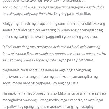
good governance tulad ng rule of law, transparency, at
accountability. Kapag may mga pangyayaring nagiging kaduda-duda,
mahalagang mabigyang-linaw ito.”
Dagdag pa ni Mantillas.
Binigyang-diin din ng propesor ang command responsibility, kung
saan sinabi niyang hindi maaaring ihiwalay ang pananagutan ng
pinuno ng isang ahensya sa paggamit ng pondo ng gobyerno.
“Hindi puwedeng may perang na-disburse na hindi nalalaman ng
head of agency. Bago magamit ang pondo ng gobyerno, dumaraan ito
sa iba’t ibang proseso at pag-apruba.”
Ayon pa kay Mantillas.
Nagbabala rin si Mantillas laban sa mga pagtatangkang
impluwensyahan ang opinyon ng publiko sa pamamagitan ng
social media habang nagpapatuloy ang paglilitis.
Hinimok naman ng propesor ang publiko na umasa lamang sa mga
mapagkakatiwalaang ulat ng media, mga eksperto, at mga legal
na paliwanag upang higit na maunawaan ang mga usaping