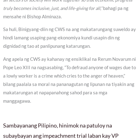
truly becomes inclusive, just, and life-giving for all,”
bahagi pa ng
mensahe ni Bishop Alminaza.
Sa huli, Binigyang-diin ng CWS na ang makatarungang suweldo ay
hindi lamang usaping pang-ekonomiya kundi usapin din ng
dignidad ng tao at panlipunang katarungan.
Ang apela ng CWS ay kahanay ng ensiklikal na Rerum Novarum ni
Pope Leo XIII na nagsasabing, “To defraud anyone of wages due to
a lowly worker is a crime which cries to the anger of heaven,”
bilang paalala sa moral na pananagutan ng lipunan na tiyakin ang
makatarungan at napapanahong sahod para sa mga
manggagawa.
Sambayanang Pilipino, hinimok na patuloy na
subaybayan ang impeachment trial laban kay VP