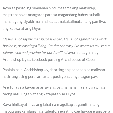
Ayon sa pastol ng simbahan hindi masama ang magsikap,
magtrabaho at mangarap para sa magandang buhay, subalit
mahalagang tiyakin na hindi dapat nakakalimutan ang pamilya,
ang kapwa at ang Diyos.
“Jesus is not saying that success is bad. He is not against hard work,
business, or earning a living. On the contrary, He wants us to use our
talents well and provide for our families,”
ayon sa pagninilay ni
Archbishop Uy sa facebook post ng Archdiocese of Cebu
Paalala pa ni Archbishop Uy, darating ang panahon na maiiwan
natin ang ating pera, ari-arian, posisyon at mga tagumpay.
Ang tunay na kayamanan ay ang pagmamahal na naibigay, mga
taong natulungan at ang katapatan sa Diyos.
Kaya hinikayat niya ang lahat na magsikap at gamitin nang
mabuti ang kanilang mga talento, ngunit huwag hayaang ang pera