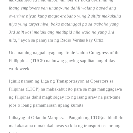
ibang employers yan unang-una dahil walang bayad ang
overtime niyan kung magta-trabaho yung 2 shifts makukuha
niya yung target niya, baka matanggal pa sa trabaho yung
3rd shift kasi malaki ang matitipid nila wala na yung 3rd
nila,”
ayon sa panayam ng Radio Veritas kay Ortiz.
Una naming nagpahayag ang Trade Union Conggress of the
Philippines (TUCP) na huwag gawing sapilitan ang 4-day
work week.
Iginiit naman ng Liga ng Transportasyon at Operators sa
Pilipinas (LTOP) na makakabut ito para sa mga manggagawa
ng Pilipinas dahil magbibigay ito ng isang araw na part-time
jobs o ibang pamamaraan upang kumita.
Inihayag ni Orlando Marquez – Pangulo ng LTOP,na hindi rin
makakasama o makakabawas sa kita ng transport sector ang