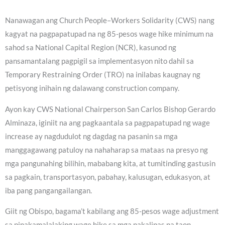
Nanawagan ang Church People–Workers Solidarity (CWS) nang
kagyat na pagpapatupad na ng 85-pesos wage hike minimum na
sahod sa National Capital Region (NCR), kasunod ng
pansamantalang pagpigil sa implementasyon nito dahil sa
Temporary Restraining Order (TRO) na inilabas kaugnay ng
petisyong inihain ng dalawang construction company.
Ayon kay CWS National Chairperson San Carlos Bishop Gerardo
Alminaza, iginiit na ang pagkaantala sa pagpapatupad ng wage
increase ay nagdudulot ng dagdag na pasanin sa mga
manggagawang patuloy na nahaharap sa mataas na presyo ng
mga pangunahing bilihin, mababang kita, at tumitinding gastusin
sa pagkain, transportasyon, pabahay, kalusugan, edukasyon, at
iba pang pangangailangan.
Giit ng Obispo, bagama’t kabilang ang 85-pesos wage adjustment
sa pinakamalalaking wage hike sa mga nakalipas na taon,