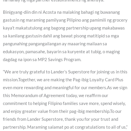
Binigyang-diin din ni Acosta na malaking bahagi ng buwanang
gastusin ng maraming pamilyang Pilipino ang pamimili ng grocery
kaya’t makatutulong ang bagong partnership upang makabawas
sa kanilang gastusin dahil ang bawat pisong matitipid sa mga
pangunahing pangangailangan ay maaaring mailaan sa
edukasyon, pamasahe, bayarin sa kuryente at tubig, o maging
dagdag na ipon sa MP2 Savings Program.
“We are truly grateful to Lander’s Superstore for joining us in this
mission.Together, we are making the Pag-ibig Loyalty Card Plus
even more rewarding and meaningful for our members.As we sign
this Memorandum of Agreement today, we reaffirm our
commitment to helping Filipino families save more, spend wisely,
and enjoy greater value from their pag-ibig membership.To our
friends from Lander Superstore, thank you for your trust and
partnership. Maraming salamat po at congratulations to all of us,”