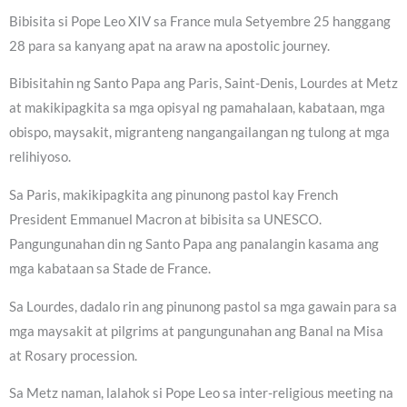
Bibisita si Pope Leo XIV sa France mula Setyembre 25 hanggang
28 para sa kanyang apat na araw na apostolic journey.
Bibisitahin ng Santo Papa ang Paris, Saint-Denis, Lourdes at Metz
at makikipagkita sa mga opisyal ng pamahalaan, kabataan, mga
obispo, maysakit, migranteng nangangailangan ng tulong at mga
relihiyoso.
Sa Paris, makikipagkita ang pinunong pastol kay French
President Emmanuel Macron at bibisita sa UNESCO.
Pangungunahan din ng Santo Papa ang panalangin kasama ang
mga kabataan sa Stade de France.
Sa Lourdes, dadalo rin ang pinunong pastol sa mga gawain para sa
mga maysakit at pilgrims at pangungunahan ang Banal na Misa
at Rosary procession.
Sa Metz naman, lalahok si Pope Leo sa inter-religious meeting na