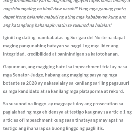
bang kredibilidad yan na nagsabing ngayon tapos bukas dineny o
nagsisinungaling na hindi daw nasabi? Yung mga ganung punto,
dapat itong balansin mabuti ng ating mga kababayan kung ano
ang katangiang hahanapin natin sa susunod na halalan.”
Iginiit ng dating mambabatas ng Surigao del Norte na dapat
maging pangunahing batayan sa pagpili ng mga lider ang
integridad, kredibilidad at paninindigan sa katotohanan.
Gayunman, ang magiging hatol sa impeachment trial ay nasa
mga Senator-Judge, habang ang magiging pasya ng mga
botante sa 2028 ay nakasalalay sa kanilang sariling pagsusuri
sa mga kandidato at sa kanilang mga plataporma at rekord.
Sa susunod na linggo, ay magpapatuloy ang prosecution sa
paglalahad ng mga ebidensya at testigo kaugnay sa article 1 ng
articles of impeachment kung saan tinatayang may apat na
testigo ang ihaharap sa buong linggo ng paglilitis.