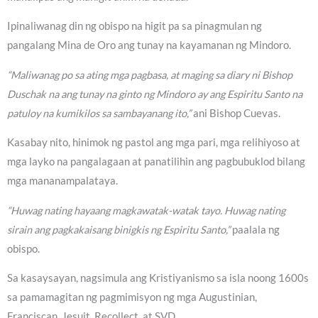
Ipinaliwanag din ng obispo na higit pa sa pinagmulan ng
pangalang Mina de Oro ang tunay na kayamanan ng Mindoro.
“Maliwanag po sa ating mga pagbasa, at maging sa diary ni Bishop
Duschak na ang tunay na ginto ng Mindoro ay ang Espiritu Santo na
patuloy na kumikilos sa sambayanang ito,”
ani Bishop Cuevas.
Kasabay nito, hinimok ng pastol ang mga pari, mga relihiyoso at
mga layko na pangalagaan at panatilihin ang pagbubuklod bilang
mga mananampalataya.
“Huwag nating hayaang magkawatak-watak tayo. Huwag nating
sirain ang pagkakaisang binigkis ng Espiritu Santo,”
paalala ng
obispo.
Sa kasaysayan, nagsimula ang Kristiyanismo sa isla noong 1600s
sa pamamagitan ng pagmimisyon ng mga Augustinian,
Franciscan, Jesuit, Recollect, at SVD.