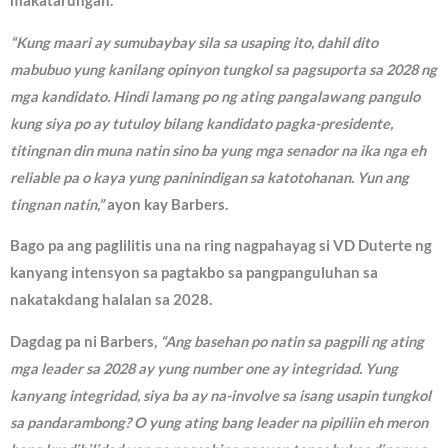
makatarungan.
“Kung maari ay sumubaybay sila sa usaping ito, dahil dito
mabubuo yung kanilang opinyon tungkol sa pagsuporta sa 2028 ng
mga kandidato. Hindi lamang po ng ating pangalawang pangulo
kung siya po ay tutuloy bilang kandidato pagka-presidente,
titingnan din muna natin sino ba yung mga senador na ika nga eh
reliable pa o kaya yung paninindigan sa katotohanan. Yun ang
tingnan natin,”
ayon kay Barbers.
Bago pa ang paglilitis una na ring nagpahayag si VD Duterte ng
kanyang intensyon sa pagtakbo sa pangpanguluhan sa
nakatakdang halalan sa 2028.
Dagdag pa ni Barbers,
“Ang basehan po natin sa pagpili ng ating
mga leader sa 2028 ay yung number one ay integridad. Yung
kanyang integridad, siya ba ay na-involve sa isang usapin tungkol
sa pandarambong? O yung ating bang leader na pipiliin eh meron