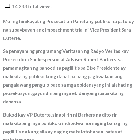
14,233 total views
Muling hinikayat ng Prosecution Panel ang publiko na patuloy
na subaybayan ang impeachment trial ni Vice President Sara
Duterte.
Sa panayam ng programang Veritasan ng Radyo Veritas kay
Prosecution Spokesperson at Adviser Robert Barbers, sa
pamamagitan ng panood sa paglilitis sa Bise Presidente ay
makikita ng publiko kung dapat pa bang pagtiwalaan ang
pangalawang pangulo base sa mga ebidensyang inilalahad ng
prosekusyon, gayundin ang mga ebidenyang ipapakita ng
depensa.
Bukod kay VP Duterte, sinabi rin ni Barbers na dito rin
makikita ang mga pulitiko o indibidwal na naging bahagi ng
paglilitis na kung sila ay naging makatotohanan, patas at