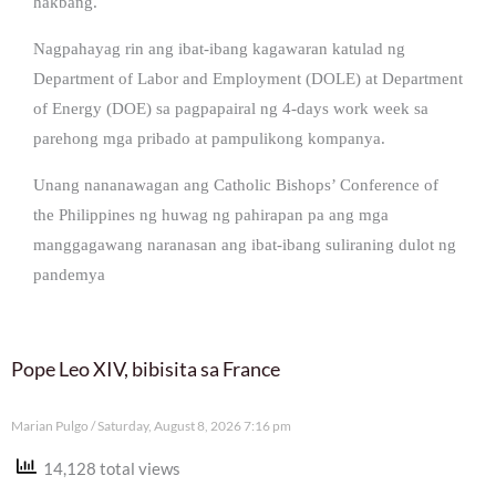
hakbang.
Nagpahayag rin ang ibat-ibang kagawaran katulad ng
Department of Labor and Employment (DOLE) at Department
of Energy (DOE) sa pagpapairal ng 4-days work week sa
parehong mga pribado at pampulikong kompanya.
Unang nananawagan ang Catholic Bishops’ Conference of
the Philippines ng huwag ng pahirapan pa ang mga
manggagawang naranasan ang ibat-ibang suliraning dulot ng
pandemya
Pope Leo XIV, bibisita sa France
Marian Pulgo
Saturday, August 8, 2026 7:16 pm
14,128 total views