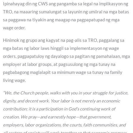
Ipinahayag din ng CWS ang pangamba sa legal na implikasyon ng
TRO, na maaaring sumalungat sa layunin ng umiiral na mga batas
sa paggawa na tiyakin ang maagap na pagpapatupad ng mga
wage order.
Hinimok ng grupo ang kagyat na pag-alis sa TRO, paggalang sa
mga batas ng labor laws hinggil sa implementasyon ng wage
orders, pagpapatuloy ng dayalogo sa pagitan ng pamahalaan, mga
employer at labor groups, at pagsusulong ng mga tunay na
pagbabagong maglalapit sa minimum wage sa tunay na family
living wage.
“We, the Church people, walks with you in your struggle for justice,
dignity, and decent work. Your labor is not merely an economic
contribution; it is a participation in God’s continuing work of
creation. We pray—and earnestly hope—that government,
employers, labor organizations, the courts, faith communities, and
all sectors of society will work together so that economic progress