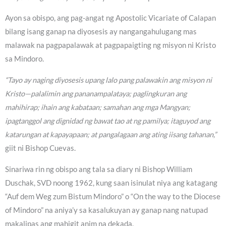
Ayon sa obispo, ang pag-angat ng Apostolic Vicariate of Calapan
bilang isang ganap na diyosesis ay nangangahulugang mas
malawak na pagpapalawak at pagpapaigting ng misyon ni Kristo
sa Mindoro.
“Tayo ay naging diyosesis upang lalo pang palawakin ang misyon ni
Kristo—palalimin ang pananampalataya; paglingkuran ang
mahihirap; ihain ang kabataan; samahan ang mga Mangyan;
ipagtanggol ang dignidad ng bawat tao at ng pamilya; itaguyod ang
katarungan at kapayapaan; at pangalagaan ang ating iisang tahanan,”
giit ni Bishop Cuevas.
Sinariwa rin ng obispo ang tala sa diary ni Bishop William
Duschak, SVD noong 1962, kung saan isinulat niya ang katagang
“Auf dem Weg zum Bistum Mindoro” o “On the way to the Diocese
of Mindoro” na aniya’y sa kasalukuyan ay ganap nang natupad
makalipas ang mahigit anim na dekada.