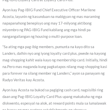
Ayon kay Pag-IBIG Fund Chief Executive Officer Marilene
Acosta, layunin ng kasunduan na mabigyan ng mas maraming
napapanahong benepisyo ang may 17-milyong aktibong
miyembro ng PAG-IBIG Fund kabilang ang mga hindi pa
nangangailangan ng housing o multi-purpose loan.
“Sa ating mga pag-ibig members, pumunta na kayo dito sa
Landers, dalhin nyo ang iyong loyalty card plus, pwede na kayong
mag-shopping kahit wala kayo ng membership card. Initially, hindi
na.Pero mas maganda kung pagkatapos nilang mag-shopping kasi
para forever na silang member ng Landers,” ayon sa panayam ng
Radyo Veritas kay Acosta.
Ayon kay Acosta na bukod sa pagiging cash card, nagsisilbi ring
daan ang Pag-IBIG Loyalty Card Plus upang makakuha ng mga
diskwento, espesyal na alok, at reward points mula sa lumalawak
na hanay ng mga partner establishments ng ahensya.