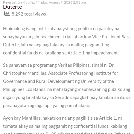
Reyn Letran - Ibañez
Friday, August 7, 2026 2:01 pm
Duterte
8,292 total views
Hinimok ng isang political analyst ang publiko na patuloy na
subaybayan ang impeachment trial laban kay Vice President Sara
Duterte, lalo na ang pagtalakay sa maling paggamit ng
confidential funds na kabilang sa Article 1 ng impeachment.
Sa panayam sa programang Veritas Pilipinas, sinabi ni Dr.
Christopher Mantillas, Associate Professor ng Institute for
Governance and Rural Development ng University of the
Philippines Los Baños, na mahalagang maunawaan ng publiko ang
mga isyung tinatalakay sa Senado sapagkat may kinalaman ito sa
pananagutan ng mga opisyal ng pamahalaan.
Ayon kay Mantillas, nakatuon na ang paglilitis sa Article 1, na
tumatalakay sa maling paggamit ng confidential funds, kabilang