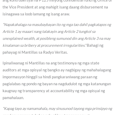
ang kontrobersyal na ₱125 milyong confidential fund ng Office of
the Vice President at ang mahigit isang daang disbursement na
isinagawa sa loob lamang ng isang araw.
“Napakahalaga na masubaybayan ito ng mga tao dahil pagkatapos ng
Article 1 ay maaari nang talakayin ang Article 2 tungkol sa
unexplained wealth, at posibleng sumunod din ang Article 3 na may
kinalaman sa bribery at procurement irregularities.”
Bahagi ng
pahayag ni Mantillas sa Radyo Veritas.
Ipinaliwanag ni Mantillas na ang testimonya ng mga state
auditors at mga opisyal ng bangko ay nagbigay ng mahahalagang
impormasyon hinggil sa hindi pangkaraniwang paraan ng
paglalabas ng pondo ng bayan na nagdudulot ng mga katanungan
kaugnay ng transparency at accountability ng mga opisyal ng
pamahalaan.
“Kapag tayo ay namamahala, may sinusunod tayong mga prinsipyo ng