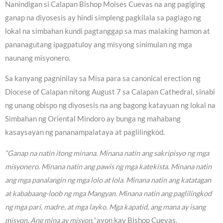
Nanindigan si Calapan Bishop Moises Cuevas na ang pagiging
ganap na diyosesis ay hindi simpleng pagkilala sa paglago ng
lokal na simbahan kundi pagtanggap sa mas malaking hamon at
pananagutang ipagpatuloy ang misyong sinimulan ng mga
naunang misyonero.
Sa kanyang pagninilay sa Misa para sa canonical erection ng
Diocese of Calapan nitong August 7 sa Calapan Cathedral, sinabi
ng unang obispo ng diyosesis na ang bagong katayuan ng lokal na
Simbahan ng Oriental Mindoro ay bunga ng mahabang
kasaysayan ng pananampalataya at paglilingkod.
“Ganap na natin itong minana. Minana natin ang sakripisyo ng mga
misyonero. Minana natin ang pawis ng mga katekista. Minana natin
ang mga panalangin ng mga lolo at lola. Minana natin ang katatagan
at kababaang-loob ng mga Mangyan. Minana natin ang paglilingkod
ng mga pari, madre, at mga layko. Mga kapatid, ang mana ay isang
misyon. Ang mina ay misyon,”
ayon kay Bishop Cuevas.