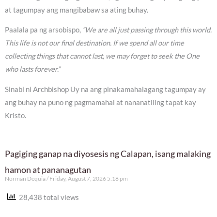
at tagumpay ang mangibabaw sa ating buhay.
Paalala pa ng arsobispo,
“We are all just passing through this world.
This life is not our final destination. If we spend all our time
collecting things that cannot last, we may forget to seek the One
who lasts forever.”
Sinabi ni Archbishop Uy na ang pinakamahalagang tagumpay ay
ang buhay na puno ng pagmamahal at nananatiling tapat kay
Kristo.
Pagiging ganap na diyosesis ng Calapan, isang malaking
hamon at pananagutan
Norman Dequia
Friday, August 7, 2026 5:18 pm
28,438 total views