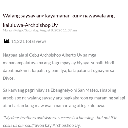
Walang saysay ang kayamanan kung nawawala ang
kaluluwa-Archbishop Uy
Marian Pulgo
Saturday, August 8, 2026 11:37 am
11,221 total views
Nagpaalala si Cebu Archbishop Alberto Uy sa mga
mananampalataya na ang tagumpay ay biyaya, subalit hindi
dapat makamit kapalit ng pamilya, katapatan at ugnayan sa
Diyos.
Sa kanyang pagninilay sa Ebanghelyo ni San Mateo, sinabi ng
arsobispo na walang saysay ang pagkakaroon ng maraming salapi
at ari-arian kung mawawala naman ang ating kaluluwa.
“My dear brothers and sisters, success is a blessing—but not if it
costs us our soul,”
ayon kay Archbishop Uy.