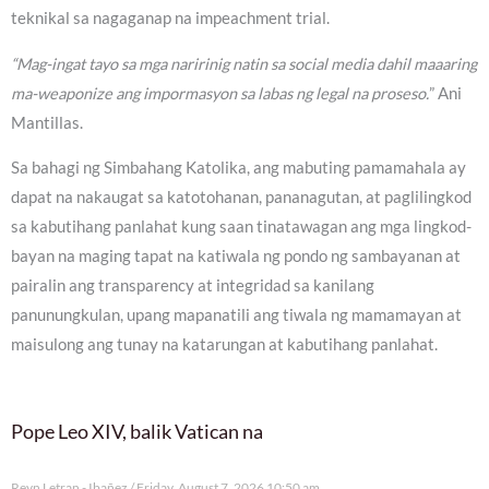
teknikal sa nagaganap na impeachment trial.
“Mag-ingat tayo sa mga naririnig natin sa social media dahil maaaring
ma-weaponize ang impormasyon sa labas ng legal na proseso.
” Ani
Mantillas.
Sa bahagi ng Simbahang Katolika, ang mabuting pamamahala ay
dapat na nakaugat sa katotohanan, pananagutan, at paglilingkod
sa kabutihang panlahat kung saan tinatawagan ang mga lingkod-
bayan na maging tapat na katiwala ng pondo ng sambayanan at
pairalin ang transparency at integridad sa kanilang
panunungkulan, upang mapanatili ang tiwala ng mamamayan at
maisulong ang tunay na katarungan at kabutihang panlahat.
Pope Leo XIV, balik Vatican na
Reyn Letran - Ibañez
Friday, August 7, 2026 10:50 am