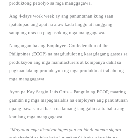
produktong petrolyo sa mga manggagawa.
Ang 4-days work week ay ang panuntunan kung saan
ipatutupad ang apat na araw kada linggo at hanggang
sampung oras na pagpasok ng mga manggagawa.
Nangangamba ang Employers Confederation of the
Philippines (ECOP) na magdudulot ng karagdagang gastos sa
produksyon ang mga manufacturers at kompanya dahil sa
pagkaantala ng produksyon ng mga produkto at trabaho ng
mga manggagawa.
Ayon pa Kay Sergio Luis Ortiz – Pangulo ng ECOP, maaring
gamitin ng mga mapagmalabis na employers ang panuntunan
upang bawasan at basta na lamang tanggalin sa trabaho ang
kanilang mga manggagawa.
“Mayroon mga disadvantages yan na hindi naman siguro
makakatipid sa hinahabol, number 01 baka abusihin ng