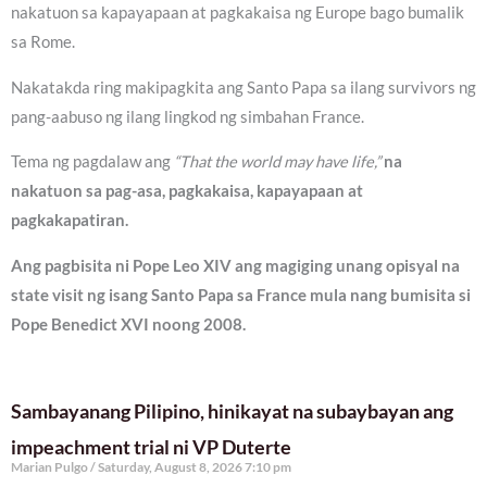
nakatuon sa kapayapaan at pagkakaisa ng Europe bago bumalik
sa Rome.
Nakatakda ring makipagkita ang Santo Papa sa ilang survivors ng
pang-aabuso ng ilang lingkod ng simbahan France.
Tema ng pagdalaw ang
“That the world may have life,”
na
nakatuon sa pag-asa, pagkakaisa, kapayapaan at
pagkakapatiran.
Ang pagbisita ni Pope Leo XIV ang magiging unang opisyal na
state visit ng isang Santo Papa sa France mula nang bumisita si
Pope Benedict XVI noong 2008.
Sambayanang Pilipino, hinikayat na subaybayan ang
impeachment trial ni VP Duterte
Marian Pulgo
Saturday, August 8, 2026 7:10 pm