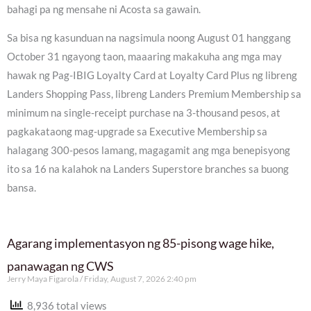
bahagi pa ng mensahe ni Acosta sa gawain.
Sa bisa ng kasunduan na nagsimula noong August 01 hanggang
October 31 ngayong taon, maaaring makakuha ang mga may
hawak ng Pag-IBIG Loyalty Card at Loyalty Card Plus ng libreng
Landers Shopping Pass, libreng Landers Premium Membership sa
minimum na single-receipt purchase na 3-thousand pesos, at
pagkakataong mag-upgrade sa Executive Membership sa
halagang 300-pesos lamang, magagamit ang mga benepisyong
ito sa 16 na kalahok na Landers Superstore branches sa buong
bansa.
Agarang implementasyon ng 85-pisong wage hike,
panawagan ng CWS
Jerry Maya Figarola
Friday, August 7, 2026 2:40 pm
8,936 total views