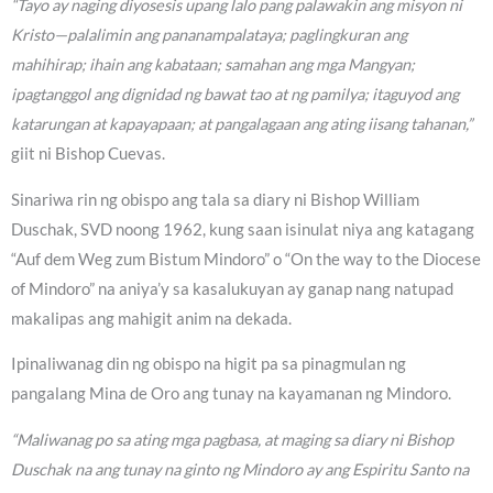
“Tayo ay naging diyosesis upang lalo pang palawakin ang misyon ni
Kristo—palalimin ang pananampalataya; paglingkuran ang
mahihirap; ihain ang kabataan; samahan ang mga Mangyan;
ipagtanggol ang dignidad ng bawat tao at ng pamilya; itaguyod ang
katarungan at kapayapaan; at pangalagaan ang ating iisang tahanan,”
giit ni Bishop Cuevas.
Sinariwa rin ng obispo ang tala sa diary ni Bishop William
Duschak, SVD noong 1962, kung saan isinulat niya ang katagang
“Auf dem Weg zum Bistum Mindoro” o “On the way to the Diocese
of Mindoro” na aniya’y sa kasalukuyan ay ganap nang natupad
makalipas ang mahigit anim na dekada.
Ipinaliwanag din ng obispo na higit pa sa pinagmulan ng
pangalang Mina de Oro ang tunay na kayamanan ng Mindoro.
“Maliwanag po sa ating mga pagbasa, at maging sa diary ni Bishop
Duschak na ang tunay na ginto ng Mindoro ay ang Espiritu Santo na