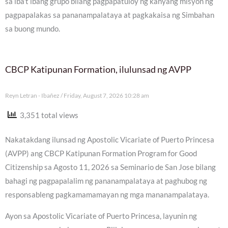
sa iba’t ibang grupo bilang pagpapatuloy ng kanyang misyon ng
pagpapalakas sa pananampalataya at pagkakaisa ng Simbahan
sa buong mundo.
CBCP Katipunan Formation, ilulunsad ng AVPP
Reyn Letran - Ibañez
Friday, August 7, 2026 10:28 am
3,351 total views
Nakatakdang ilunsad ng Apostolic Vicariate of Puerto Princesa
(AVPP) ang CBCP Katipunan Formation Program for Good
Citizenship sa Agosto 11, 2026 sa Seminario de San Jose bilang
bahagi ng pagpapalalim ng pananampalataya at paghubog ng
responsableng pagkamamamayan ng mga mananampalataya.
Ayon sa Apostolic Vicariate of Puerto Princesa, layunin ng