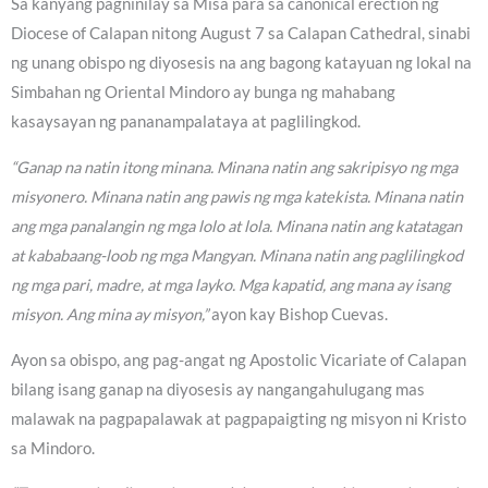
Sa kanyang pagninilay sa Misa para sa canonical erection ng
Diocese of Calapan nitong August 7 sa Calapan Cathedral, sinabi
ng unang obispo ng diyosesis na ang bagong katayuan ng lokal na
Simbahan ng Oriental Mindoro ay bunga ng mahabang
kasaysayan ng pananampalataya at paglilingkod.
“Ganap na natin itong minana. Minana natin ang sakripisyo ng mga
misyonero. Minana natin ang pawis ng mga katekista. Minana natin
ang mga panalangin ng mga lolo at lola. Minana natin ang katatagan
at kababaang-loob ng mga Mangyan. Minana natin ang paglilingkod
ng mga pari, madre, at mga layko. Mga kapatid, ang mana ay isang
misyon. Ang mina ay misyon,”
ayon kay Bishop Cuevas.
Ayon sa obispo, ang pag-angat ng Apostolic Vicariate of Calapan
bilang isang ganap na diyosesis ay nangangahulugang mas
malawak na pagpapalawak at pagpapaigting ng misyon ni Kristo
sa Mindoro.