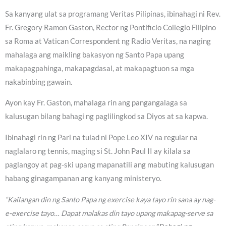
Sa kanyang ulat sa programang Veritas Pilipinas, ibinahagi ni Rev.
Fr. Gregory Ramon Gaston, Rector ng Pontificio Collegio Filipino
sa Roma at Vatican Correspondent ng Radio Veritas, na naging
mahalaga ang maikling bakasyon ng Santo Papa upang
makapagpahinga, makapagdasal, at makapagtuon sa mga
nakabinbing gawain.
Ayon kay Fr. Gaston, mahalaga rin ang pangangalaga sa
kalusugan bilang bahagi ng paglilingkod sa Diyos at sa kapwa.
Ibinahagi rin ng Pari na tulad ni Pope Leo XIV na regular na
naglalaro ng tennis, maging si St. John Paul II ay kilala sa
paglangoy at pag-ski upang mapanatili ang mabuting kalusugan
habang ginagampanan ang kanyang ministeryo.
“Kailangan din ng Santo Papa ng exercise kaya tayo rin sana ay nag-
e-exercise tayo… Dapat malakas din tayo upang makapag-serve sa