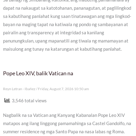
dapat na nakaugat sa katotohanan, pananagutan, at paglilingkod
sa kabutihang panlahat kung saan tinatawagan ang mga lingkod-
bayan na maging tapat na katiwala ng pondo ng sambayanan at
pairalin ang transparency at integridad sa kanilang
panunungkulan, upang mapanatili ang tiwala ng mamamayan at
maisulong ang tunay na katarungan at kabutihang panlahat.
Pope Leo XIV, balik Vatican na
Reyn Letran - Ibañez
Friday, August 7, 2026 10:50 am
3,546 total views
Nagbalik na sa Vatican ang Kanyang Kabanalan Pope Leo XIV
matapos ang ilang linggong pamamahinga sa Castel Gandolfo, na
summer residence ng mga Santo Papa na nasa labas ng Roma.