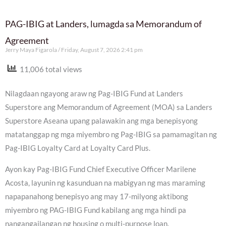
PAG-IBIG at Landers, lumagda sa Memorandum of
Agreement
Jerry Maya Figarola
Friday, August 7, 2026 2:41 pm
11,006 total views
Nilagdaan ngayong araw ng Pag-IBIG Fund at Landers
Superstore ang Memorandum of Agreement (MOA) sa Landers
Superstore Aseana upang palawakin ang mga benepisyong
matatanggap ng mga miyembro ng Pag-IBIG sa pamamagitan ng
Pag-IBIG Loyalty Card at Loyalty Card Plus.
Ayon kay Pag-IBIG Fund Chief Executive Officer Marilene
Acosta, layunin ng kasunduan na mabigyan ng mas maraming
napapanahong benepisyo ang may 17-milyong aktibong
miyembro ng PAG-IBIG Fund kabilang ang mga hindi pa
nangangailangan ng housing o multi-purpose loan.