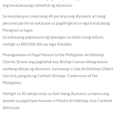
ang kasalukuyang cathedral ng diyosesis.
Sa kasalukuyan, mayroong 40 parokya ang diyosesis at isang
personal parish na nakatuon sa paglilingkod sa mga katutubong
Mangyan sa lugar.
Sa kabuuang populasyon ng lalawigan na halos isang milyon,
mahigit sa 800,000 dito ay mga Katoliko.
Pinangunahan ni Papal Nuncio to the Philippines Archbishop
Charles Brown ang pagluklok kay Bishop Cuevas bilang kauna-
unahang obispo ng diyosesis, katuwang si Lipa Archbishop Gilbert
Garcera, pangulo ng Catholic Bishops’ Conference of the
Philippines.
Mahigit sa 30 obispo mula sa iba’t ibang diyosesis sa bansa ang
dumalo sa pagtitipon kasama si Manila Archbishop Jose Cardinal
Advincula.