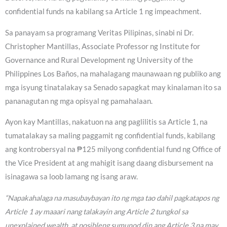
confidential funds na kabilang sa Article 1 ng impeachment.
Sa panayam sa programang Veritas Pilipinas, sinabi ni Dr.
Christopher Mantillas, Associate Professor ng Institute for
Governance and Rural Development ng University of the
Philippines Los Baños, na mahalagang maunawaan ng publiko ang
mga isyung tinatalakay sa Senado sapagkat may kinalaman ito sa
pananagutan ng mga opisyal ng pamahalaan.
Ayon kay Mantillas, nakatuon na ang paglilitis sa Article 1, na
tumatalakay sa maling paggamit ng confidential funds, kabilang
ang kontrobersyal na ₱125 milyong confidential fund ng Office of
the Vice President at ang mahigit isang daang disbursement na
isinagawa sa loob lamang ng isang araw.
“Napakahalaga na masubaybayan ito ng mga tao dahil pagkatapos ng
Article 1 ay maaari nang talakayin ang Article 2 tungkol sa
unexplained wealth, at posibleng sumunod din ang Article 3 na may