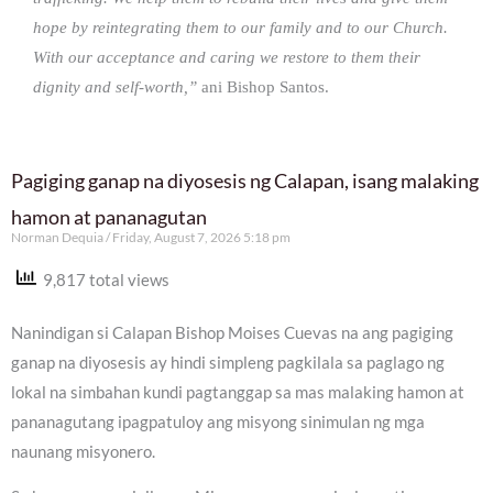
hope by reintegrating them to our family and to our Church.
With our acceptance and caring we restore to them their
dignity and self-worth,”
ani Bishop Santos.
Pagiging ganap na diyosesis ng Calapan, isang malaking
hamon at pananagutan
Norman Dequia
Friday, August 7, 2026 5:18 pm
9,817 total views
Nanindigan si Calapan Bishop Moises Cuevas na ang pagiging
ganap na diyosesis ay hindi simpleng pagkilala sa paglago ng
lokal na simbahan kundi pagtanggap sa mas malaking hamon at
pananagutang ipagpatuloy ang misyong sinimulan ng mga
naunang misyonero.