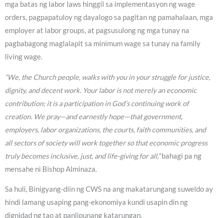
mga batas ng labor laws hinggil sa implementasyon ng wage
orders, pagpapatuloy ng dayalogo sa pagitan ng pamahalaan, mga
employer at labor groups, at pagsusulong ng mga tunay na
pagbabagong maglalapit sa minimum wage sa tunay na family
living wage.
“We, the Church people, walks with you in your struggle for justice,
dignity, and decent work. Your labor is not merely an economic
contribution; it is a participation in God’s continuing work of
creation. We pray—and earnestly hope—that government,
employers, labor organizations, the courts, faith communities, and
all sectors of society will work together so that economic progress
truly becomes inclusive, just, and life-giving for all,”
bahagi pa ng
mensahe ni Bishop Alminaza.
Sa huli, Binigyang-diin ng CWS na ang makatarungang suweldo ay
hindi lamang usaping pang-ekonomiya kundi usapin din ng
dignidad ng tao at panlipunang katarungan.