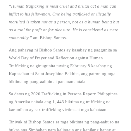
“Human trafficking is most cruel and brutal act a man can
inflict to his fellowman. One being trafficked or illegally
recruited is taken not as a person, not as a human being but
as a tool for profit or for pleasure. He is considered as mere
commodity,”
ani Bishop Santos.
Ang pahayag ni Bishop Santos ay kasabay ng paggunita sa
World Day of Prayer and Reflection against Human
Trafficking na ginugunita tuwing February 8 kasabay ng
Kapistahan ni Saint Josephine Bakhita, ang patron ng mga
biktima ng pang-aalipin at pananamantala.
Sa datos ng 2020 Trafficking in Persons Report: Philippines
ng Amerika naitala ang 1, 443 biktima ng trafficking na
karamihan ay sex trafficking victims at mga kabataan.
Tiniyak ni Bishop Santos sa mga biktima ng pang-aabuso na
bukas ang Simbahan para kalingain ang kanilang hanay at