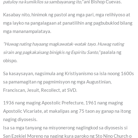
patuloy na kumikilos sa sambayanang ito,”
ani Bishop Cuevas.
Kasabay nito, hinimok ng pastol ang mga pari, mga relihiyoso at
mga layko na pangalagaan at panatilihin ang pagbubuklod bilang
mga mananampalataya.
“Huwag nating hayaang magkawatak-watak tayo. Huwag nating
sirain ang pagkakaisang binigkis ng Espiritu Santo,”
paalala ng
obispo.
Sa kasaysayan, nagsimula ang Kristiyanismo sa isla noong 1600s
sa pamamagitan ng pagmimisyon ng mga Augustinian,
Franciscan, Jesuit, Recollect, at SVD.
1936 nang maging Apostolic Prefecture, 1961 nang maging
Apostolic Vicariate, at makalipas ang 75 taon ay ganap na itong
naging diyosesis.
Isa sa mga tanyang na misyonerong naglingkod sa diyosesis si
San Ezekiel Moreno na naging kura paroko ng Sto Nino Church o