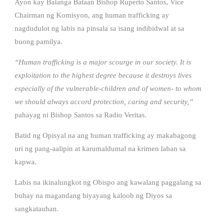
Ayon kay Balanga Bataan Bishop Ruperto Santos, Vice
Chairman ng Komisyon, ang human trafficking ay
nagdudulot ng labis na pinsala sa isang indibidwal at sa
buong pamilya.
“Human trafficking is a major scourge in our society. It is
exploitation to the highest degree because it destroys lives
especially of the vulnerable-children and of women- to whom
we should always accord protection, caring and security,”
pahayag ni Bishop Santos sa Radio Veritas.
Batid ng Opisyal na ang human trafficking ay makabagong
uri ng pang-aalipin at karumaldumal na krimen laban sa
kapwa.
Labis na ikinalungkot ng Obispo ang kawalang paggalang sa
buhay na magandang biyayang kaloob ng Diyos sa
sangkatauhan.