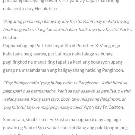
pananampalataya ng bawat Kristiyano ay dapat manatiling
nakasentro kay Hesukristo.
“Ang ating pananampalataya ay kay Kristo. Kahit may makita tayong
hindi maganda sa ilang tao sa Simbahan, balik tayo kay Kristo.”
Ani Fr.
Gaston.
Pagbabahagi ng Pari, hinikayat din ni Pope Leo XIV ang mga
kabataan, mag-asawa, pari, at mga nakatalaga sa buhay
paglilingkod na manatiling tapat sa kanilang bokasyon upang
ganap na maramdaman ang kaligayahang hatid ng Panginoon.
“‘Pag ibinigay natin ‘yung buhay natin sa Panginoon—kahit hindi sa
pagpapari o sa pagmamadre, kahit sa pag-aasawa, sa pamilya, o kahit
walang asawa, Kung saan tayo, doon tayo nilagay ng Panginoon, at
‘pag faithful tayo ay magiging masaya tayo.”
Ayon kay Fr. Gaston.
Samantala, sinabi rin ni Fr. Gaston na nagpapatuloy ang mga
gawain ng Santo Papa sa Vatican, kabilang ang pakikipagpulong