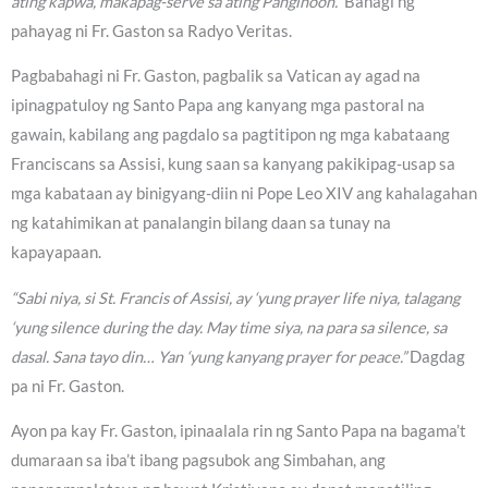
ating kapwa, makapag-serve sa ating Panginoon.”
Bahagi ng
pahayag ni Fr. Gaston sa Radyo Veritas.
Pagbabahagi ni Fr. Gaston, pagbalik sa Vatican ay agad na
ipinagpatuloy ng Santo Papa ang kanyang mga pastoral na
gawain, kabilang ang pagdalo sa pagtitipon ng mga kabataang
Franciscans sa Assisi, kung saan sa kanyang pakikipag-usap sa
mga kabataan ay binigyang-diin ni Pope Leo XIV ang kahalagahan
ng katahimikan at panalangin bilang daan sa tunay na
kapayapaan.
“Sabi niya, si St. Francis of Assisi, ay ‘yung prayer life niya, talagang
‘yung silence during the day. May time siya, na para sa silence, sa
dasal. Sana tayo din… Yan ‘yung kanyang prayer for peace.”
Dagdag
pa ni Fr. Gaston.
Ayon pa kay Fr. Gaston, ipinaalala rin ng Santo Papa na bagama’t
dumaraan sa iba’t ibang pagsubok ang Simbahan, ang