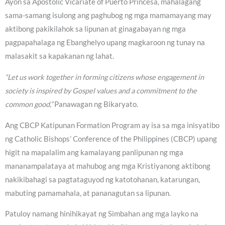
Ayon sa Apostolic Vicariate of Puerto Princesa, mahalagang
sama-samang isulong ang paghubog ng mga mamamayang may
aktibong pakikilahok sa lipunan at ginagabayan ng mga
pagpapahalaga ng Ebanghelyo upang magkaroon ng tunay na
malasakit sa kapakanan ng lahat.
“Let us work together in forming citizens whose engagement in
society is inspired by Gospel values and a commitment to the
common good,”
Panawagan ng Bikaryato.
Ang CBCP Katipunan Formation Program ay isa sa mga inisyatibo
ng Catholic Bishops’ Conference of the Philippines (CBCP) upang
higit na mapalalim ang kamalayang panlipunan ng mga
mananampalataya at mahubog ang mga Kristiyanong aktibong
nakikibahagi sa pagtataguyod ng katotohanan, katarungan,
mabuting pamamahala, at pananagutan sa lipunan.
Patuloy namang hinihikayat ng Simbahan ang mga layko na