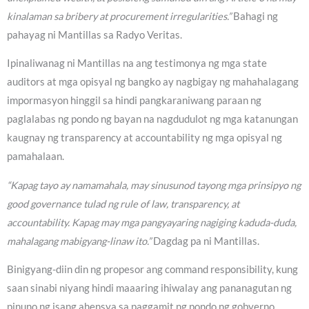
kinalaman sa bribery at procurement irregularities.”
Bahagi ng
pahayag ni Mantillas sa Radyo Veritas.
Ipinaliwanag ni Mantillas na ang testimonya ng mga state
auditors at mga opisyal ng bangko ay nagbigay ng mahahalagang
impormasyon hinggil sa hindi pangkaraniwang paraan ng
paglalabas ng pondo ng bayan na nagdudulot ng mga katanungan
kaugnay ng transparency at accountability ng mga opisyal ng
pamahalaan.
“Kapag tayo ay namamahala, may sinusunod tayong mga prinsipyo ng
good governance tulad ng rule of law, transparency, at
accountability. Kapag may mga pangyayaring nagiging kaduda-duda,
mahalagang mabigyang-linaw ito.”
Dagdag pa ni Mantillas.
Binigyang-diin din ng propesor ang command responsibility, kung
saan sinabi niyang hindi maaaring ihiwalay ang pananagutan ng
pinuno ng isang ahensya sa paggamit ng pondo ng gobyerno.