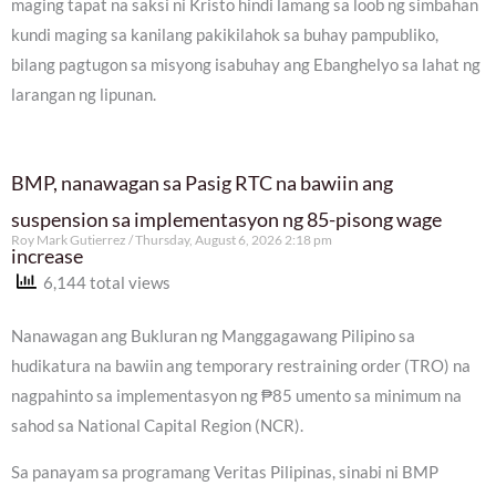
maging tapat na saksi ni Kristo hindi lamang sa loob ng simbahan
kundi maging sa kanilang pakikilahok sa buhay pampubliko,
bilang pagtugon sa misyong isabuhay ang Ebanghelyo sa lahat ng
larangan ng lipunan.
BMP, nanawagan sa Pasig RTC na bawiin ang
suspension sa implementasyon ng 85-pisong wage
Roy Mark Gutierrez
Thursday, August 6, 2026 2:18 pm
increase
6,144 total views
Nanawagan ang Bukluran ng Manggagawang Pilipino sa
hudikatura na bawiin ang temporary restraining order (TRO) na
nagpahinto sa implementasyon ng ₱85 umento sa minimum na
sahod sa National Capital Region (NCR).
Sa panayam sa programang Veritas Pilipinas, sinabi ni BMP