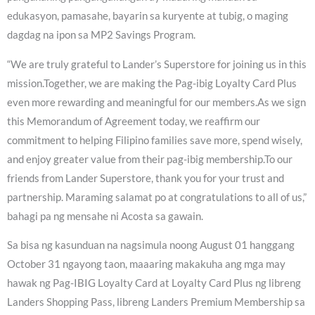
edukasyon, pamasahe, bayarin sa kuryente at tubig, o maging
dagdag na ipon sa MP2 Savings Program.
“We are truly grateful to Lander’s Superstore for joining us in this
mission.Together, we are making the Pag-ibig Loyalty Card Plus
even more rewarding and meaningful for our members.As we sign
this Memorandum of Agreement today, we reaffirm our
commitment to helping Filipino families save more, spend wisely,
and enjoy greater value from their pag-ibig membership.To our
friends from Lander Superstore, thank you for your trust and
partnership. Maraming salamat po at congratulations to all of us,”
bahagi pa ng mensahe ni Acosta sa gawain.
Sa bisa ng kasunduan na nagsimula noong August 01 hanggang
October 31 ngayong taon, maaaring makakuha ang mga may
hawak ng Pag-IBIG Loyalty Card at Loyalty Card Plus ng libreng
Landers Shopping Pass, libreng Landers Premium Membership sa