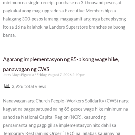
minimum na single-receipt purchase na 3-thousand pesos, at
pagkakataong mag-upgrade sa Executive Membership sa
halagang 300-pesos lamang, magagamit ang mga benepisyong
ito sa 16 na kalahok na Landers Superstore branches sa buong
bansa.
Agarang implementasyon ng 85-pisong wage hike,
panawagan ng CWS
Jerry Maya Figarola
Friday, August 7, 2026 2:40 pm
3,926 total views
Nanawagan ang Church People–Workers Solidarity (CWS) nang
kagyat na pagpapatupad na ng 85-pesos wage hike minimum na
sahod sa National Capital Region (NCR), kasunod ng
pansamantalang pagpigil sa implementasyon nito dahil sa
Temporary Restraining Order (TRO) na inilabas kaugnay ng