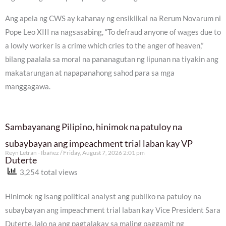
Ang apela ng CWS ay kahanay ng ensiklikal na Rerum Novarum ni
Pope Leo XIII na nagsasabing, “To defraud anyone of wages due to
a lowly worker is a crime which cries to the anger of heaven,”
bilang paalala sa moral na pananagutan ng lipunan na tiyakin ang
makatarungan at napapanahong sahod para sa mga
manggagawa.
Sambayanang Pilipino, hinimok na patuloy na
subaybayan ang impeachment trial laban kay VP
Reyn Letran - Ibañez
Friday, August 7, 2026 2:01 pm
Duterte
3,254 total views
Hinimok ng isang political analyst ang publiko na patuloy na
subaybayan ang impeachment trial laban kay Vice President Sara
Duterte, lalo na ang pagtalakay sa maling paggamit ng