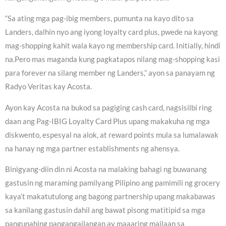
“Sa ating mga pag-ibig members, pumunta na kayo dito sa
Landers, dalhin nyo ang iyong loyalty card plus, pwede na kayong
mag-shopping kahit wala kayo ng membership card. Initially, hindi
na.Pero mas maganda kung pagkatapos nilang mag-shopping kasi
para forever na silang member ng Landers,” ayon sa panayam ng
Radyo Veritas kay Acosta.
Ayon kay Acosta na bukod sa pagiging cash card, nagsisilbi ring
daan ang Pag-IBIG Loyalty Card Plus upang makakuha ng mga
diskwento, espesyal na alok, at reward points mula sa lumalawak
na hanay ng mga partner establishments ng ahensya.
Binigyang-diin din ni Acosta na malaking bahagi ng buwanang
gastusin ng maraming pamilyang Pilipino ang pamimili ng grocery
kaya’t makatutulong ang bagong partnership upang makabawas
sa kanilang gastusin dahil ang bawat pisong matitipid sa mga
pangunahing pangangailangan ay maaaring mailaan sa