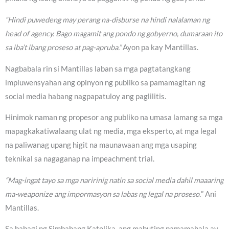
“Hindi puwedeng may perang na-disburse na hindi nalalaman ng
head of agency. Bago magamit ang pondo ng gobyerno, dumaraan ito
sa iba’t ibang proseso at pag-apruba.”
Ayon pa kay Mantillas.
Nagbabala rin si Mantillas laban sa mga pagtatangkang
impluwensyahan ang opinyon ng publiko sa pamamagitan ng
social media habang nagpapatuloy ang paglilitis.
Hinimok naman ng propesor ang publiko na umasa lamang sa mga
mapagkakatiwalaang ulat ng media, mga eksperto, at mga legal
na paliwanag upang higit na maunawaan ang mga usaping
teknikal sa nagaganap na impeachment trial.
“Mag-ingat tayo sa mga naririnig natin sa social media dahil maaaring
ma-weaponize ang impormasyon sa labas ng legal na proseso.
” Ani
Mantillas.
Sa bahagi ng Simbahang Katolika, ang mabuting pamamahala ay