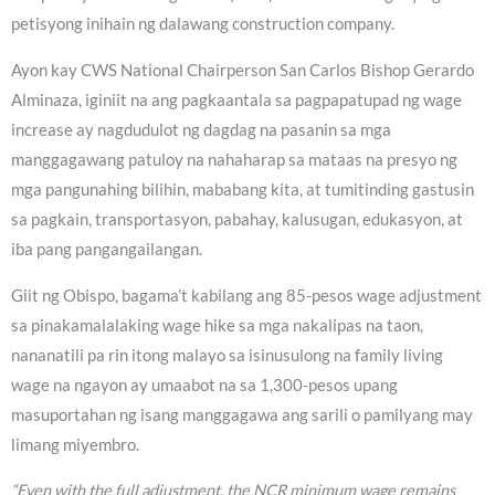
petisyong inihain ng dalawang construction company.
Ayon kay CWS National Chairperson San Carlos Bishop Gerardo
Alminaza, iginiit na ang pagkaantala sa pagpapatupad ng wage
increase ay nagdudulot ng dagdag na pasanin sa mga
manggagawang patuloy na nahaharap sa mataas na presyo ng
mga pangunahing bilihin, mababang kita, at tumitinding gastusin
sa pagkain, transportasyon, pabahay, kalusugan, edukasyon, at
iba pang pangangailangan.
Giit ng Obispo, bagama’t kabilang ang 85-pesos wage adjustment
sa pinakamalalaking wage hike sa mga nakalipas na taon,
nananatili pa rin itong malayo sa isinusulong na family living
wage na ngayon ay umaabot na sa 1,300-pesos upang
masuportahan ng isang manggagawa ang sarili o pamilyang may
limang miyembro.
“Even with the full adjustment, the NCR minimum wage remains