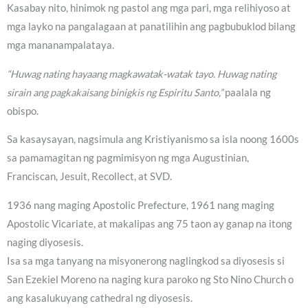
Kasabay nito, hinimok ng pastol ang mga pari, mga relihiyoso at
mga layko na pangalagaan at panatilihin ang pagbubuklod bilang
mga mananampalataya.
“Huwag nating hayaang magkawatak-watak tayo. Huwag nating
sirain ang pagkakaisang binigkis ng Espiritu Santo,”
paalala ng
obispo.
Sa kasaysayan, nagsimula ang Kristiyanismo sa isla noong 1600s
sa pamamagitan ng pagmimisyon ng mga Augustinian,
Franciscan, Jesuit, Recollect, at SVD.
1936 nang maging Apostolic Prefecture, 1961 nang maging
Apostolic Vicariate, at makalipas ang 75 taon ay ganap na itong
naging diyosesis.
Isa sa mga tanyang na misyonerong naglingkod sa diyosesis si
San Ezekiel Moreno na naging kura paroko ng Sto Nino Church o
ang kasalukuyang cathedral ng diyosesis.