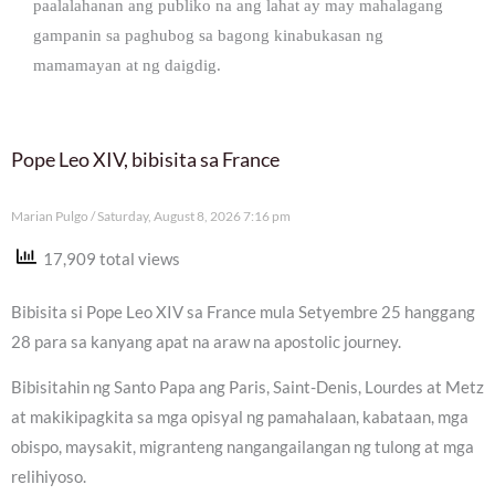
paalalahanan ang publiko na ang lahat ay may mahalagang
gampanin sa paghubog sa bagong kinabukasan ng
mamamayan at ng daigdig.
Pope Leo XIV, bibisita sa France
Marian Pulgo
Saturday, August 8, 2026 7:16 pm
17,909 total views
Bibisita si Pope Leo XIV sa France mula Setyembre 25 hanggang
28 para sa kanyang apat na araw na apostolic journey.
Bibisitahin ng Santo Papa ang Paris, Saint-Denis, Lourdes at Metz
at makikipagkita sa mga opisyal ng pamahalaan, kabataan, mga
obispo, maysakit, migranteng nangangailangan ng tulong at mga
relihiyoso.