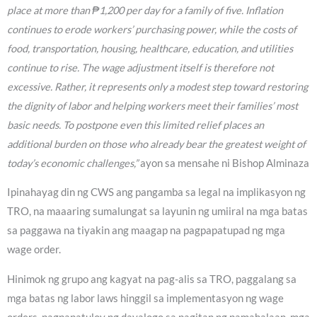
place at more than ₱1,200 per day for a family of five. Inflation
continues to erode workers’ purchasing power, while the costs of
food, transportation, housing, healthcare, education, and utilities
continue to rise. The wage adjustment itself is therefore not
excessive. Rather, it represents only a modest step toward restoring
the dignity of labor and helping workers meet their families’ most
basic needs. To postpone even this limited relief places an
additional burden on those who already bear the greatest weight of
today’s economic challenges,”
ayon sa mensahe ni Bishop Alminaza
Ipinahayag din ng CWS ang pangamba sa legal na implikasyon ng
TRO, na maaaring sumalungat sa layunin ng umiiral na mga batas
sa paggawa na tiyakin ang maagap na pagpapatupad ng mga
wage order.
Hinimok ng grupo ang kagyat na pag-alis sa TRO, paggalang sa
mga batas ng labor laws hinggil sa implementasyon ng wage