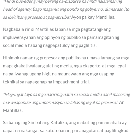
“Hindi puwedeng may perang na-disburse na hindi nalalaman ng
head of agency. Bago magamit ang pondo ng gobyerno, dumaraan ito
sa iba’t ibang proseso at pag-apruba.”
Ayon pa kay Mantillas.
Nagbabala rin si Mantillas laban sa mga pagtatangkang
impluwensyahan ang opinyon ng publiko sa pamamagitan ng
social media habang nagpapatuloy ang paglilitis.
Hinimok naman ng propesor ang publiko na umasa lamang sa mga
mapagkakatiwalaang ulat ng media, mga eksperto, at mga legal
na paliwanag upang higit na maunawaan ang mga usaping
teknikal sa nagaganap na impeachment trial.
“Mag-ingat tayo sa mga naririnig natin sa social media dahil maaaring
ma-weaponize ang impormasyon sa labas ng legal na proseso.
” Ani
Mantillas.
Sa bahagi ng Simbahang Katolika, ang mabuting pamamahala ay
dapat na nakaugat sa katotohanan, pananagutan, at paglilingkod