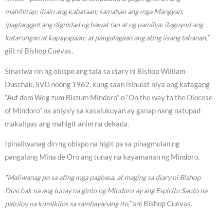
mahihirap; ihain ang kabataan; samahan ang mga Mangyan;
ipagtanggol ang dignidad ng bawat tao at ng pamilya; itaguyod ang
katarungan at kapayapaan; at pangalagaan ang ating iisang tahanan,”
giit ni Bishop Cuevas.
Sinariwa rin ng obispo ang tala sa diary ni Bishop William
Duschak, SVD noong 1962, kung saan isinulat niya ang katagang
“Auf dem Weg zum Bistum Mindoro” o “On the way to the Diocese
of Mindoro” na aniya’y sa kasalukuyan ay ganap nang natupad
makalipas ang mahigit anim na dekada.
Ipinaliwanag din ng obispo na higit pa sa pinagmulan ng
pangalang Mina de Oro ang tunay na kayamanan ng Mindoro.
“Maliwanag po sa ating mga pagbasa, at maging sa diary ni Bishop
Duschak na ang tunay na ginto ng Mindoro ay ang Espiritu Santo na
patuloy na kumikilos sa sambayanang ito,”
ani Bishop Cuevas.