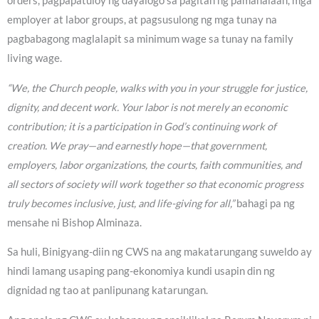
orders, pagpapatuloy ng dayalogo sa pagitan ng pamahalaan, mga
employer at labor groups, at pagsusulong ng mga tunay na
pagbabagong maglalapit sa minimum wage sa tunay na family
living wage.
“We, the Church people, walks with you in your struggle for justice,
dignity, and decent work. Your labor is not merely an economic
contribution; it is a participation in God’s continuing work of
creation. We pray—and earnestly hope—that government,
employers, labor organizations, the courts, faith communities, and
all sectors of society will work together so that economic progress
truly becomes inclusive, just, and life-giving for all,”
bahagi pa ng
mensahe ni Bishop Alminaza.
Sa huli, Binigyang-diin ng CWS na ang makatarungang suweldo ay
hindi lamang usaping pang-ekonomiya kundi usapin din ng
dignidad ng tao at panlipunang katarungan.