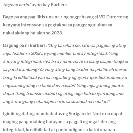
tingnan natin,”
ayon kay Barbers.
Bago pa ang paglilitis una na ring nagpahayag si VD Duterte ng
kanyang intensyon sa pagtakbo sa pangpanguluhan sa
nakatakdang halalan sa 2028.
Dagdag pa ni Barbers,
“Ang basehan po natin sa pagpili ng ating
mga leader sa 2028 ay yung number one ay integridad. Yung
kanyang integridad, siya ba ay na-involve sa isang usapin tungkol
sa pandarambong? O yung ating bang leader na pipiliin eh meron
bang kredibilidad yan na nagsabing ngayon tapos bukas dineny o
nagsisinungaling na hindi daw nasabi? Yung mga ganung punto,
dapat itong balansin mabuti ng ating mga kababayan kung ano
ang katangiang hahanapin natin sa susunod na halalan.”
Iginiit ng dating mambabatas ng Surigao del Norte na dapat
maging pangunahing batayan sa pagpili ng mga lider ang
integridad, kredibilidad at paninindigan sa katotohanan.