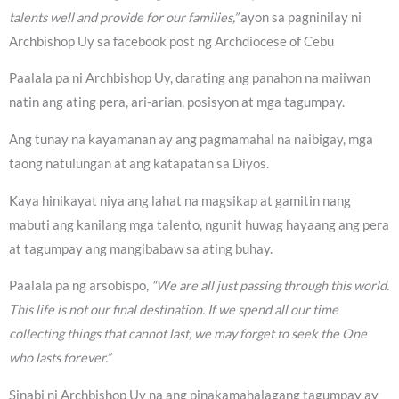
talents well and provide for our families,”
ayon sa pagninilay ni
Archbishop Uy sa facebook post ng Archdiocese of Cebu
Paalala pa ni Archbishop Uy, darating ang panahon na maiiwan
natin ang ating pera, ari-arian, posisyon at mga tagumpay.
Ang tunay na kayamanan ay ang pagmamahal na naibigay, mga
taong natulungan at ang katapatan sa Diyos.
Kaya hinikayat niya ang lahat na magsikap at gamitin nang
mabuti ang kanilang mga talento, ngunit huwag hayaang ang pera
at tagumpay ang mangibabaw sa ating buhay.
Paalala pa ng arsobispo,
“We are all just passing through this world.
This life is not our final destination. If we spend all our time
collecting things that cannot last, we may forget to seek the One
who lasts forever.”
Sinabi ni Archbishop Uy na ang pinakamahalagang tagumpay ay