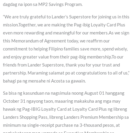
dagdag na ipon sa MP2 Savings Program.
“We are truly grateful to Lander’s Superstore for joining us in this
mission.Together, we are making the Pag-ibig Loyalty Card Plus
even more rewarding and meaningful for our members.As we sign
this Memorandum of Agreement today, we reaffirm our
commitment to helping Filipino families save more, spend wisely,
and enjoy greater value from their pag-ibig membership.To our
friends from Lander Superstore, thank you for your trust and
partnership. Maraming salamat po at congratulations to all of us,”
bahagi pa ng mensahe ni Acosta sa gawain.
Sa bisa ng kasunduan na nagsimula noong August 01 hanggang
October 31 ngayong taon, maaaring makakuha ang mga may
hawak ng Pag-IBIG Loyalty Card at Loyalty Card Plus ng libreng
Landers Shopping Pass, libreng Landers Premium Membership sa
minimum na single-receipt purchase na 3-thousand pesos, at