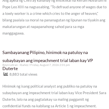
Ang apela ng CWS ay kahanay ng ensiklikal na Rerum Novarum ni
Pope Leo XIII na nagsasabing, “To defraud anyone of wages due to
a lowly worker is a crime which cries to the anger of heaven,”
bilang paalala sa moral na pananagutan ng lipunan na tiyakin ang
makatarungan at napapanahong sahod para sa mga
manggagawa.
Sambayanang Pilipino, hinimok na patuloy na
subaybayan ang impeachment trial laban kay VP
Reyn Letran - Ibañez
Friday, August 7, 2026 2:01 pm
Duterte
8,883 total views
Hinimok ng isang political analyst ang publiko na patuloy na
subaybayan ang impeachment trial laban kay Vice President Sara
Duterte, lalo na ang pagtalakay sa maling paggamit ng
confidential funds na kabilang sa Article 1 ng impeachment.