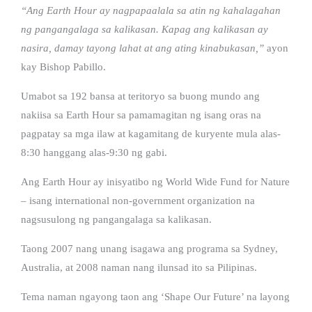
“Ang Earth Hour ay nagpapaalala sa atin ng kahalagahan
ng pangangalaga sa kalikasan. Kapag ang kalikasan ay
nasira, damay tayong lahat at ang ating kinabukasan,”
ayon
kay Bishop Pabillo.
Umabot sa 192 bansa at teritoryo sa buong mundo ang
nakiisa sa Earth Hour sa pamamagitan ng isang oras na
pagpatay sa mga ilaw at kagamitang de kuryente mula alas-
8:30 hanggang alas-9:30 ng gabi.
Ang Earth Hour ay inisyatibo ng World Wide Fund for Nature
– isang international non-government organization na
nagsusulong ng pangangalaga sa kalikasan.
Taong 2007 nang unang isagawa ang programa sa Sydney,
Australia, at 2008 naman nang ilunsad ito sa Pilipinas.
Tema naman ngayong taon ang ‘Shape Our Future’ na layong