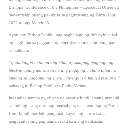
Bishops’ Conference of the Philippines – Episcopal Office on
Stewardship bilang pakikiisa sa pagdiriwang ng Earth Hour
2022 nitong March 26.
Ayon kay Bishop Pabillo, ang pagbabago ng ‘lifestyle’ tulad
ng paglimita sa paggamit ng enerhiya na makatutulong para
sa kalikasan.
“Ipanalangin natin na ang lahat ay sikaping magbago ng
lifestyle upang maiwasan na ang pagiging maluho tulad na
lamang sa paggamit ng energy. Energy is a limited resource,”
pahayag ni Bishop Pabillo sa Radio Veritas.
Inaasahan naman ng obispo na nawa’y hindi lamang manatili
sa loob ng isang oras ang mensaheng nais iparating ng Earth
Hour kundi mas lalo pang mahikayat ang bawat isa na
ipagpatuloy ang pagmamalasakit sa inang kalikasan.