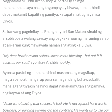
Nagpaalala si Cebu Archbishop Alberto Uy sa mga
mananampalataya na ang tagumpay ay biyaya, subalit hindi
dapat makamit kapalit ng pamilya, katapatan at ugnayan sa
Diyos.
Sa kanyang pagninilay sa Ebanghelyo ni San Mateo, sinabi ng
arsobispo na walang saysay ang pagkakaroon ng maraming salapi
at ari-arian kung mawawala naman ang ating kaluluwa.
“My dear brothers and sisters, success is a blessing—but not if it
costs us our soul,”
ayon kay Archbishop Uy.
Ayon sa pastol ng simbahan hindi masama ang magsikap,
magtrabaho at mangarap para sa magandang buhay, subalit
mahalagang tiyakin na hindi dapat nakakalimutan ang pamilya,
ang kapwa at ang Diyos.
“Jesus is not saying that success is bad. He is not against hard work,
business, or earning a living. On the contrary, He wants us to use our