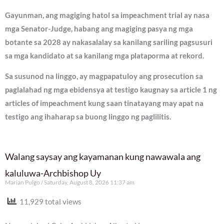
Gayunman, ang magiging hatol sa impeachment trial ay nasa
mga Senator-Judge, habang ang magiging pasya ng mga
botante sa 2028 ay nakasalalay sa kanilang sariling pagsusuri
sa mga kandidato at sa kanilang mga plataporma at rekord.
Sa susunod na linggo, ay magpapatuloy ang prosecution sa
paglalahad ng mga ebidensya at testigo kaugnay sa article 1 ng
articles of impeachment kung saan tinatayang may apat na
testigo ang ihaharap sa buong linggo ng paglilitis.
Walang saysay ang kayamanan kung nawawala ang
kaluluwa-Archbishop Uy
Marian Pulgo
Saturday, August 8, 2026 11:37 am
11,929 total views