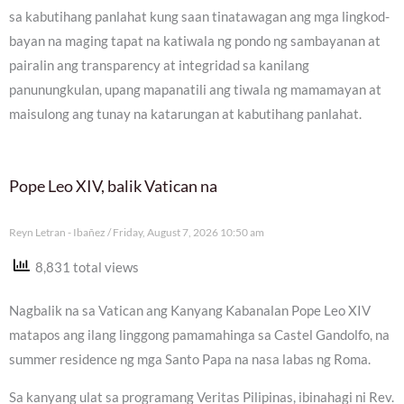
sa kabutihang panlahat kung saan tinatawagan ang mga lingkod-
bayan na maging tapat na katiwala ng pondo ng sambayanan at
pairalin ang transparency at integridad sa kanilang
panunungkulan, upang mapanatili ang tiwala ng mamamayan at
maisulong ang tunay na katarungan at kabutihang panlahat.
Pope Leo XIV, balik Vatican na
Reyn Letran - Ibañez
Friday, August 7, 2026 10:50 am
8,831 total views
Nagbalik na sa Vatican ang Kanyang Kabanalan Pope Leo XIV
matapos ang ilang linggong pamamahinga sa Castel Gandolfo, na
summer residence ng mga Santo Papa na nasa labas ng Roma.
Sa kanyang ulat sa programang Veritas Pilipinas, ibinahagi ni Rev.