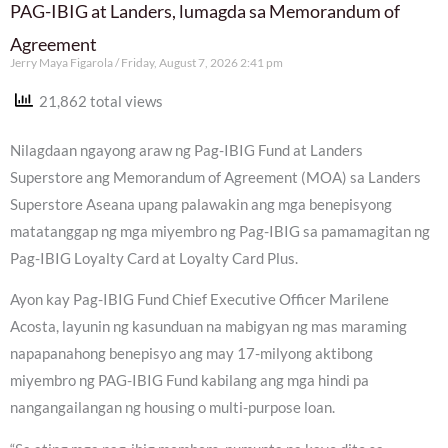
PAG-IBIG at Landers, lumagda sa Memorandum of
Agreement
Jerry Maya Figarola
Friday, August 7, 2026 2:41 pm
21,862 total views
Nilagdaan ngayong araw ng Pag-IBIG Fund at Landers
Superstore ang Memorandum of Agreement (MOA) sa Landers
Superstore Aseana upang palawakin ang mga benepisyong
matatanggap ng mga miyembro ng Pag-IBIG sa pamamagitan ng
Pag-IBIG Loyalty Card at Loyalty Card Plus.
Ayon kay Pag-IBIG Fund Chief Executive Officer Marilene
Acosta, layunin ng kasunduan na mabigyan ng mas maraming
napapanahong benepisyo ang may 17-milyong aktibong
miyembro ng PAG-IBIG Fund kabilang ang mga hindi pa
nangangailangan ng housing o multi-purpose loan.