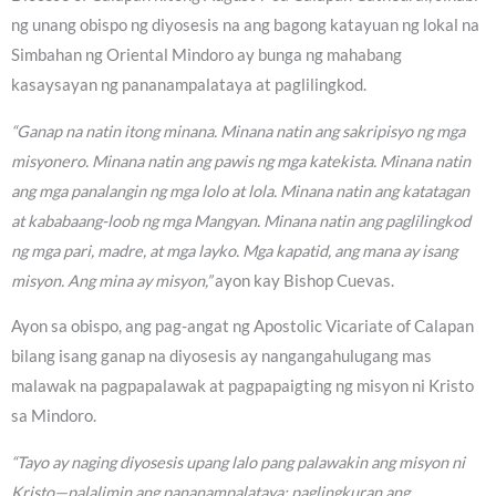
ng unang obispo ng diyosesis na ang bagong katayuan ng lokal na
Simbahan ng Oriental Mindoro ay bunga ng mahabang
kasaysayan ng pananampalataya at paglilingkod.
“Ganap na natin itong minana. Minana natin ang sakripisyo ng mga
misyonero. Minana natin ang pawis ng mga katekista. Minana natin
ang mga panalangin ng mga lolo at lola. Minana natin ang katatagan
at kababaang-loob ng mga Mangyan. Minana natin ang paglilingkod
ng mga pari, madre, at mga layko. Mga kapatid, ang mana ay isang
misyon. Ang mina ay misyon,”
ayon kay Bishop Cuevas.
Ayon sa obispo, ang pag-angat ng Apostolic Vicariate of Calapan
bilang isang ganap na diyosesis ay nangangahulugang mas
malawak na pagpapalawak at pagpapaigting ng misyon ni Kristo
sa Mindoro.
“Tayo ay naging diyosesis upang lalo pang palawakin ang misyon ni
Kristo—palalimin ang pananampalataya; paglingkuran ang