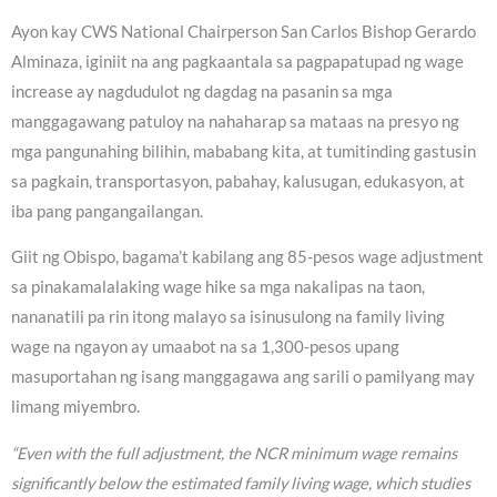
Ayon kay CWS National Chairperson San Carlos Bishop Gerardo
Alminaza, iginiit na ang pagkaantala sa pagpapatupad ng wage
increase ay nagdudulot ng dagdag na pasanin sa mga
manggagawang patuloy na nahaharap sa mataas na presyo ng
mga pangunahing bilihin, mababang kita, at tumitinding gastusin
sa pagkain, transportasyon, pabahay, kalusugan, edukasyon, at
iba pang pangangailangan.
Giit ng Obispo, bagama’t kabilang ang 85-pesos wage adjustment
sa pinakamalalaking wage hike sa mga nakalipas na taon,
nananatili pa rin itong malayo sa isinusulong na family living
wage na ngayon ay umaabot na sa 1,300-pesos upang
masuportahan ng isang manggagawa ang sarili o pamilyang may
limang miyembro.
“Even with the full adjustment, the NCR minimum wage remains
significantly below the estimated family living wage, which studies