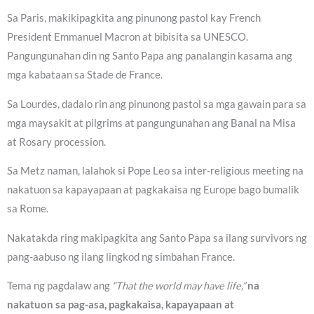
Sa Paris, makikipagkita ang pinunong pastol kay French
President Emmanuel Macron at bibisita sa UNESCO.
Pangungunahan din ng Santo Papa ang panalangin kasama ang
mga kabataan sa Stade de France.
Sa Lourdes, dadalo rin ang pinunong pastol sa mga gawain para sa
mga maysakit at pilgrims at pangungunahan ang Banal na Misa
at Rosary procession.
Sa Metz naman, lalahok si Pope Leo sa inter-religious meeting na
nakatuon sa kapayapaan at pagkakaisa ng Europe bago bumalik
sa Rome.
Nakatakda ring makipagkita ang Santo Papa sa ilang survivors ng
pang-aabuso ng ilang lingkod ng simbahan France.
Tema ng pagdalaw ang
“That the world may have life,”
na
nakatuon sa pag-asa, pagkakaisa, kapayapaan at