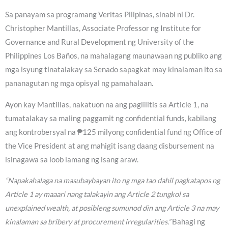
Sa panayam sa programang Veritas Pilipinas, sinabi ni Dr.
Christopher Mantillas, Associate Professor ng Institute for
Governance and Rural Development ng University of the
Philippines Los Baños, na mahalagang maunawaan ng publiko ang
mga isyung tinatalakay sa Senado sapagkat may kinalaman ito sa
pananagutan ng mga opisyal ng pamahalaan.
Ayon kay Mantillas, nakatuon na ang paglilitis sa Article 1, na
tumatalakay sa maling paggamit ng confidential funds, kabilang
ang kontrobersyal na ₱125 milyong confidential fund ng Office of
the Vice President at ang mahigit isang daang disbursement na
isinagawa sa loob lamang ng isang araw.
“Napakahalaga na masubaybayan ito ng mga tao dahil pagkatapos ng
Article 1 ay maaari nang talakayin ang Article 2 tungkol sa
unexplained wealth, at posibleng sumunod din ang Article 3 na may
kinalaman sa bribery at procurement irregularities.”
Bahagi ng