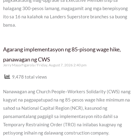
pagkakataong mag-upgrade sa Executive Membership sa
halagang 300-pesos lamang, magagamit ang mga benepisyong
ito sa 16 na kalahok na Landers Superstore branches sa buong
bansa.
Agarang implementasyon ng 85-pisong wage hike,
panawagan ng CWS
Jerry Maya Figarola
Friday, August 7, 2026 2:40 pm
9,478 total views
Nanawagan ang Church People–Workers Solidarity (CWS) nang
kagyat na pagpapatupad na ng 85-pesos wage hike minimum na
sahod sa National Capital Region (NCR), kasunod ng
pansamantalang pagpigil sa implementasyon nito dahil sa
Temporary Restraining Order (TRO) na inilabas kaugnay ng
petisyong inihain ng dalawang construction company.