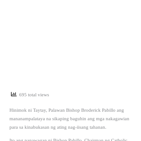
695 total views
Hinimok ni Taytay, Palawan Bishop Broderick Pabillo ang
mananampalataya na sikaping baguhin ang mga nakagawian
para sa kinabukasan ng ating nag-iisang tahanan.
Ito ang panawagan ni Bishop Pabillo, Chairman ng Catholic