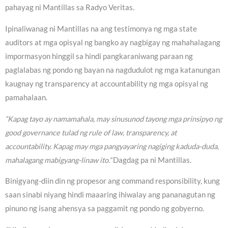
pahayag ni Mantillas sa Radyo Veritas.
Ipinaliwanag ni Mantillas na ang testimonya ng mga state
auditors at mga opisyal ng bangko ay nagbigay ng mahahalagang
impormasyon hinggil sa hindi pangkaraniwang paraan ng
paglalabas ng pondo ng bayan na nagdudulot ng mga katanungan
kaugnay ng transparency at accountability ng mga opisyal ng
pamahalaan.
“Kapag tayo ay namamahala, may sinusunod tayong mga prinsipyo ng
good governance tulad ng rule of law, transparency, at
accountability. Kapag may mga pangyayaring nagiging kaduda-duda,
mahalagang mabigyang-linaw ito.”
Dagdag pa ni Mantillas.
Binigyang-diin din ng propesor ang command responsibility, kung
saan sinabi niyang hindi maaaring ihiwalay ang pananagutan ng
pinuno ng isang ahensya sa paggamit ng pondo ng gobyerno.