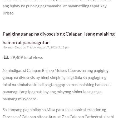
ang buhay na puno ng pagmamahal at nananatiling tapat kay
Kristo.
Pagiging ganap na diyosesis ng Calapan, isang malaking
hamon at pananagutan
Norman Dequia
Friday, August 7, 2026 5:18 pm
29,409 total views
Nanindigan si Calapan Bishop Moises Cuevas na ang pagiging
ganap na diyosesis ay hindi simpleng pagkilala sa paglago ng
lokal na simbahan kundi pagtanggap sa mas malaking hamon at
pananagutang ipagpatuloy ang misyong sinimulan ng mga
naunang misyonero.
Sa kanyang pagninilay sa Misa para sa canonical erection ng
Diocese of Calapan nitong August 7 sa Calapan Cathedral, sinabi