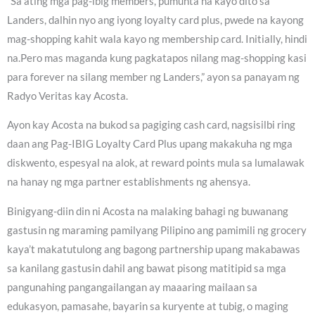
“Sa ating mga pag-ibig members, pumunta na kayo dito sa
Landers, dalhin nyo ang iyong loyalty card plus, pwede na kayong
mag-shopping kahit wala kayo ng membership card. Initially, hindi
na.Pero mas maganda kung pagkatapos nilang mag-shopping kasi
para forever na silang member ng Landers,” ayon sa panayam ng
Radyo Veritas kay Acosta.
Ayon kay Acosta na bukod sa pagiging cash card, nagsisilbi ring
daan ang Pag-IBIG Loyalty Card Plus upang makakuha ng mga
diskwento, espesyal na alok, at reward points mula sa lumalawak
na hanay ng mga partner establishments ng ahensya.
Binigyang-diin din ni Acosta na malaking bahagi ng buwanang
gastusin ng maraming pamilyang Pilipino ang pamimili ng grocery
kaya’t makatutulong ang bagong partnership upang makabawas
sa kanilang gastusin dahil ang bawat pisong matitipid sa mga
pangunahing pangangailangan ay maaaring mailaan sa
edukasyon, pamasahe, bayarin sa kuryente at tubig, o maging