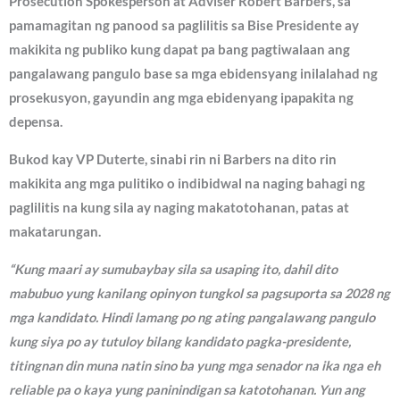
Prosecution Spokesperson at Adviser Robert Barbers, sa
pamamagitan ng panood sa paglilitis sa Bise Presidente ay
makikita ng publiko kung dapat pa bang pagtiwalaan ang
pangalawang pangulo base sa mga ebidensyang inilalahad ng
prosekusyon, gayundin ang mga ebidenyang ipapakita ng
depensa.
Bukod kay VP Duterte, sinabi rin ni Barbers na dito rin
makikita ang mga pulitiko o indibidwal na naging bahagi ng
paglilitis na kung sila ay naging makatotohanan, patas at
makatarungan.
“Kung maari ay sumubaybay sila sa usaping ito, dahil dito
mabubuo yung kanilang opinyon tungkol sa pagsuporta sa 2028 ng
mga kandidato. Hindi lamang po ng ating pangalawang pangulo
kung siya po ay tutuloy bilang kandidato pagka-presidente,
titingnan din muna natin sino ba yung mga senador na ika nga eh
reliable pa o kaya yung paninindigan sa katotohanan. Yun ang