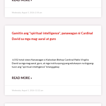
Wednesday, August 5, 2026 2:58 pm
Gamitin ang “spiritual intelligence’’, panawagan ni Cardinal
David sa mga mag-aaral at guro
6,552 total views
6,552 total views Nanawagan si Kalookan Bishop Cardinal Pablo Virgilio
David sa mga mag-aaral, guro, at mga institusyong pang-edukasyon na bigyang-
tuon ang “spiritual intelligence” bilang gabay
READ MORE »
Wednesday, August 5, 2026 12:22 pm