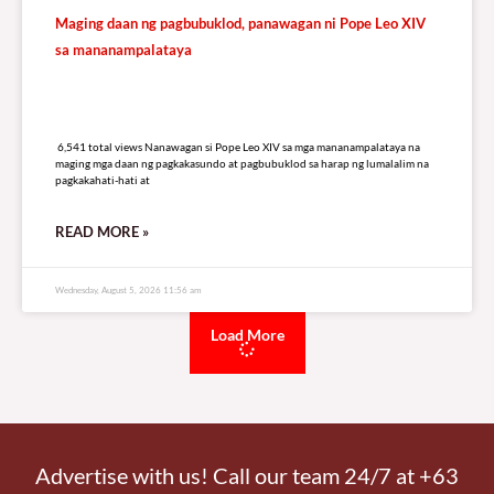
Maging daan ng pagbubuklod, panawagan ni Pope Leo XIV
sa mananampalataya
6,541 total views
6,541 total views Nanawagan si Pope Leo XIV sa mga mananampalataya na
maging mga daan ng pagkakasundo at pagbubuklod sa harap ng lumalalim na
pagkakahati-hati at
READ MORE »
Wednesday, August 5, 2026 11:56 am
Load More
Advertise with us! Call our team 24/7 at +63