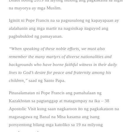
na mayorya ay mga Muslim.
Iginiit ni Pope Francis na sa pagsusulong ng kapayapaan ay
alalahanin ang mga martir na nagsisikap itaguyod ang
pagbubuklod ng pamayanan.
“When speaking of these noble efforts, we must also
remember the many martyrs of diverse nationalities and
backgrounds who have borne faithful witness in their daily
lives to God’s desire for peace and fraternity among his
children,”
saad ng Santo Papa.
Pinasalamatan ni Pope Francis ang pamahalaan ng
Kazakhstan sa pagtanggap at matagumpay na ika – 38
Apostolic Visit kung saan nagkaroon ito ng pagkakataon na
magasagawa ng Banal na Misa kasama ang isang
porsyentong bilang mga katoliko sa 19 na milyong