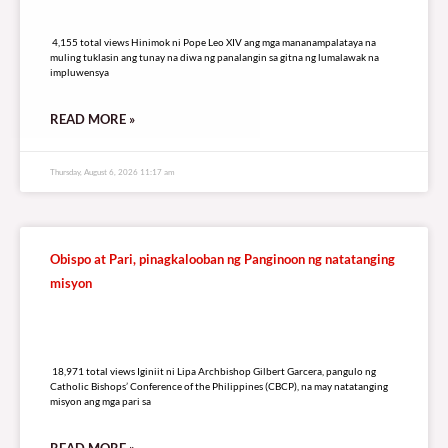
4,155 total views
4,155 total views Hinimok ni Pope Leo XIV ang mga mananampalataya na
muling tuklasin ang tunay na diwa ng panalangin sa gitna ng lumalawak na
impluwensya
READ MORE »
Thursday, August 6, 2026 11:17 am
Obispo at Pari, pinagkalooban ng Panginoon ng natatanging
misyon
18,971 total views
18,971 total views Iginiit ni Lipa Archbishop Gilbert Garcera, pangulo ng
Catholic Bishops’ Conference of the Philippines (CBCP), na may natatanging
misyon ang mga pari sa
READ MORE »